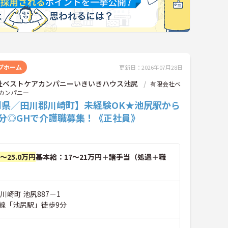
プホーム
更新日：2026年07月28日
社ベストケアカンパニーいきいきハウス池尻
有限会社ベ
カンパニー
岡県／田川郡川崎町】未経験OK★池尻駅から
9分◎GHで介護職募集！《正社員》
円～25.0万円
基本給：17～21万円＋諸手当（処遇＋職
川崎町 池尻887－1
線「池尻駅」徒歩9分