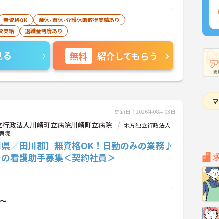
無資格OK
産休･育休･介護休暇取得実績あり
費支給
退職金制度あり
見る
無料
紹介してもらう
更新日：2026年08月03日
立行政法人川崎町立病院川崎町立病院
地方独立行政法人
病院
岡県／田川郡】無資格OK！日勤のみの業務♪
での看護助手募集＜契約社員＞
～