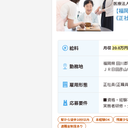
医療法
【福
《正
給料
月収
20.0万
福岡県 田川郡
勤務地
ＪＲ日田彦山
雇用形態
正社員(正職員
■資格・経験
応募要件
実務者研修・
駅から徒歩10分以内
未経験OK
残業少
退職金制度あり