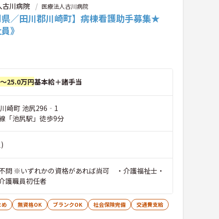
人古川病院
医療法人古川病院
岡県／田川郡川崎町】病棟看護助手募集★
社員》
円～25.0万円
基本給＋諸手当
川崎町 池尻296‐1
線「池尻駅」徒歩9分
)
不問 ※いずれかの資格があれば尚可 ・介護福祉士・
介護職員初任者
なめ
無資格OK
ブランクOK
社会保険完備
交通費支給