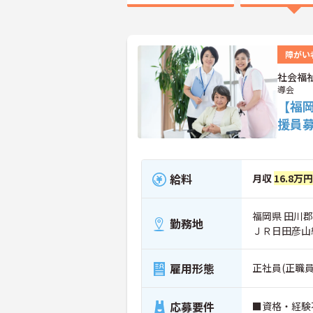
障がい
社会福
導会
【福
援員
給料
月収
16.8万
福岡県 田川郡
勤務地
ＪＲ日田彦山
雇用形態
正社員(正職員
応募要件
■資格・経験