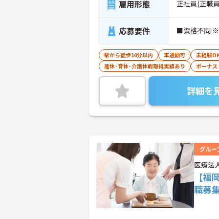
雇用形態
正社員(正職員
応募要件
■資格不問 
駅から徒歩10分以内
車通勤可
未経験O
産休･育休･介護休暇取得実績あり
ボーナス
詳細を
グルー
医療法
【福
職募