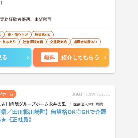
)
※実務経験者優遇、未経験可
K
寮・借り上げ
無資格OK
・賞与あり
社会保険完備
交通費支給
退職金制度あり
見る
無料
紹介してもらう
プホーム
更新日：2025年06月06日
人古川病院グループホーム永井の里
医療法人古川病院
岡県／田川郡川崎町】無資格OK◎GHで介護
集★《正社員》