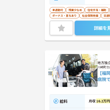
車通勤可
残業少なめ
住宅手当・補助
ボーナス・賞与あり
社会保険完備
交通
詳細を
地方独
川崎町立
【福
病院
給料
月収
16.2万円