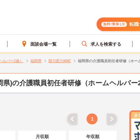
転職
無料!簡単1分
面談会場一覧
求人を検索する
ヘルパー2級）
福岡県
田川郡川崎町
福岡県の介護職員初任者研修（ホー
岡県)の介護職員初任者研修（ホームヘルパー
1
月収順
年収順