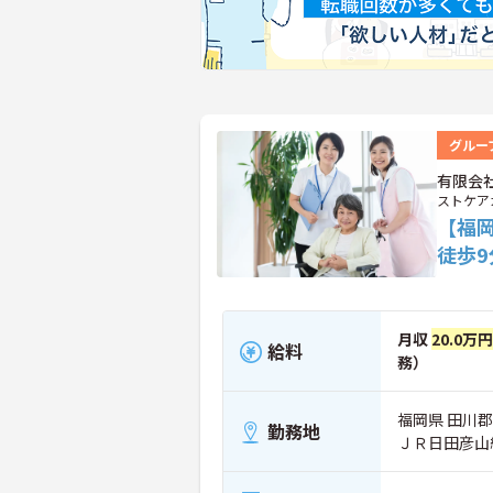
グルー
有限会
ストケア
【福
徒歩
月収
20.0万
給料
務）
福岡県 田川郡
勤務地
ＪＲ日田彦山