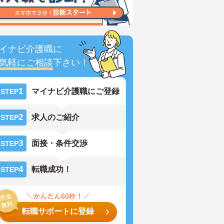
イナビ介護職に
気軽にご相談
下さい！
1
マイナビ介護職にご登録
STEP
2
求人のご紹介
STEP
3
面接・条件交渉
STEP
4
転職成功！
STEP
転職サポートに登録