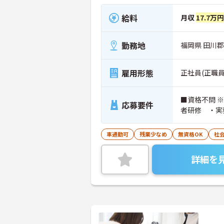
給料
月収
17.7万円
勤務地
福岡県 田川郡
雇用形態
正社員(正職員
■資格不問 
応募要件
者研修 ・実
車通勤可
残業少なめ
無資格OK
社
詳細を