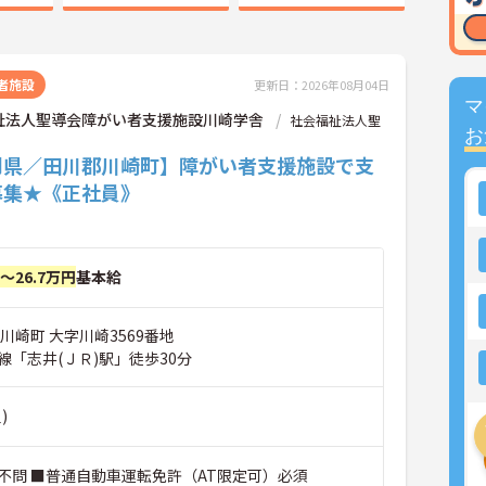
者施設
更新日：2026年08月04日
マ
祉法人聖導会障がい者支援施設川崎学舎
社会福祉法人聖
お
岡県／田川郡川崎町】障がい者支援施設で支
募集★《正社員》
円～26.7万円
基本給
川崎町 大字川崎3569番地
線「志井(ＪＲ)駅」徒歩30分
)
不問 ■普通自動車運転免許（AT限定可）必須