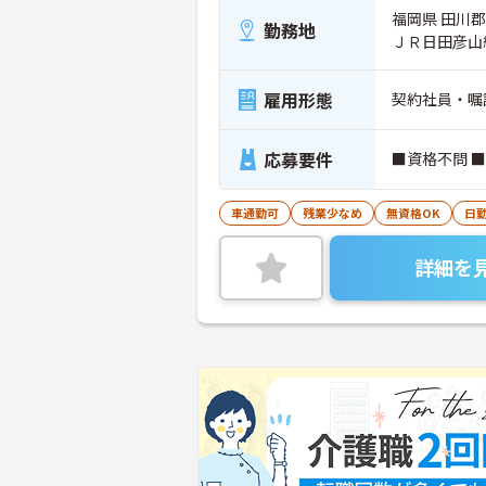
福岡県 田川郡川
勤務地
ＪＲ日田彦山
雇用形態
契約社員・嘱
応募要件
■資格不問 
車通勤可
残業少なめ
無資格OK
日
詳細を