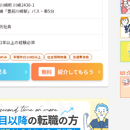
崎町 川崎2430-1
線「豊前川崎駅」バス・車5分
託社員
■1年以上の経験必須
勤のみ
年間休日110日以上
社会保険完備
交通費支給
見る
無料
紹介してもらう