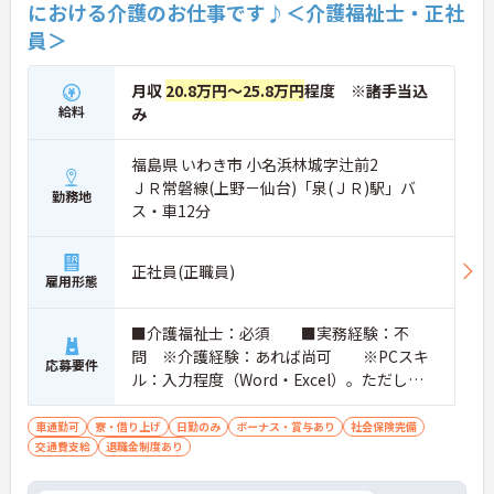
における介護のお仕事です♪＜介護福祉士・正社
員＞
月収
20.8万円～25.8万円
程度 ※諸手当込
給料
み
福島県 いわき市 小名浜林城字辻前2
ＪＲ常磐線(上野－仙台)「泉(ＪＲ)駅」バ
勤務地
ス・車12分
正社員(正職員)
雇用形態
■介護福祉士：必須 ■実務経験：不
問 ※介護経験：あれば尚可 ※PCスキ
応募要件
ル：入力程度（Word・Excel）。ただし、P
Cスキルで不安のある方は、採用後必要に応
じてお教えします。 ■普通自動車運転
車通勤可
寮・借り上げ
日勤のみ
ボーナス・賞与あり
社会保険完備
交通費支給
退職金制度あり
免許（AT限定可）：必須