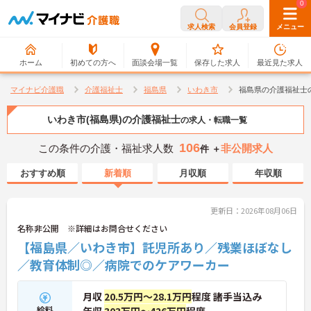
0
0
求人検索
会員登録
メニュー
ホーム
初めての方へ
面談会場一覧
保存した求人
最近見た求人
マイナビ介護職
介護福祉士
福島県
いわき市
福島県の介護福祉士
いわき市(福島県)の介護福祉士
の求人・転職一覧
106
この条件の介護・福祉求人数
非公開求人
件 ＋
おすすめ順
新着順
月収順
年収順
更新日：2026年08月06日
名称非公開 ※詳細はお問合せください
【福島県／いわき市】託児所あり／残業ほぼなし
／教育体制◎／病院でのケアワーカー
月収
20.5万円～28.1万円
程度 諸手当込み
給料