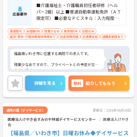
■介護福祉士・介護職員初任者研修（ヘル
パー2級）以上 ■普通自動車運転免許（ＡＴ
応募要件
限定可） ■必要なＰＣスキル：入力程度
（ワード、エクセル）※但し、ＰＣスキル
で不安のある方は、採用後必要に応じてお
車通勤可
未経験OK
残業少なめ
無資格OK
日勤のみ
産休･育休･介護休暇取得実績あり
教えします。 は、採用後必要に応じてお教
社会保険完備
交通費支給
退職金制度あり
えします。 ※介護職の経験や介護施設での
経験あれば尚可
福島県いわき市に位置する病院での求人です。
残業少なめですので、プライベートとの予定が立て
やすいです。
ご興味のある方は、お気軽にお問い合わせくださ
詳細を見る
無料
紹介してもらう
い。
通所介護（デイサービス）
更新日：2026年06月28日
医療法人けやき会すみのや林城デイサービスセンター
医療法人けやき
会
【福島県／いわき市】日曜お休み◆デイサービス