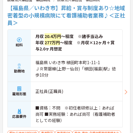
軟な働き方が実現できる職場です。
【福島県／いわき市】昇給・賞与制度あり☆地域
★おすすめPOINT★
密着型の小規模病院にて看護補助者業務♪＜正社
【手厚い待遇で安定した収入アップが期待できま
員＞
す】
・介護福祉士の資格手当や勤続年数加算手当がある
ため、長く働くほど給与に反映される仕組みです
月収
20.4万円
～程度 ※諸手当込み
・賞与の支給実績があり、子ども手当や時間帯別加
年収
277万円
～程度 ※月収×12ヶ月＋賞
給料
算手当も充実していることで、安心して生活基盤を
与2.0ヶ月想定
築けます
【ライフステージに合わせて長期的に働き続けられ
福島県 いわき市 植田町本町1-11-1
る環境です】
ＪＲ常磐線(上野－仙台)「植田(福島)駅」徒
勤務地
・残業が月平均10時間程度と少ないため、家庭やプ
歩10分
ライベートと両立しやすい職場です
・定年が65歳で最大85歳までの再雇用制度が設けら
れていることで、将来を見据えて長くご活躍いただ
正社員(正職員)
けます
雇用形態
【大手法人ならではの充実したキャリアサポートが
■資格：不問 ※初任者研修以上：あれば
整っています】
尚可 ■実務経験：あれば尚可（看護補助者
・就業前後のキャリアアップ制度が完備されている
応募要件
ため、継続的なスキルアップが可能です
としての経験）
・医療や介護を総合的に展開する大手グループの安
定した基盤のもとで、着実にキャリアを積むことが
駅から徒歩10分以内
車通勤可
無資格OK
産休･育休･介護休暇取得実績あり