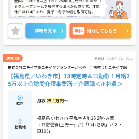
全国に300か所以上（※2025年10月時点）の障がい
者グループホームを展開する法人が母体です。年間
休日は114日あり、夏季・冬季休暇も取得可能。産
前産後・育児休暇制度もあり、子育て中の方も多数
活躍中で、ワークライフバランスを大切にしながら
働ける環境が整っています。研修制度や外部勉強会
詳細を見る
無料
紹介してもらう
の受講支援もあり、スキルアップもしっかりサポー
ト。将来的には管理者やエリアマネージャーへのキ
ャリアアップも目指せます。20代から60代まで幅広
い年代のスタッフが活躍しており、和やかな雰囲気
の職場です。介護経験を活かしたい方、福祉の資格
訪問介護
更新日：2026年08月05日
をお持ちの方、安定した法人でキャリアを築きたい
株式会社ニチイ学館ニチイケアセンターかべや
株式会社ニチイ学館
方におすすめです。
【福島県／いわき市】18時定時＆日勤帯！月給2
★おすすめPOINT★
5万以上◎訪問介護事業所／介護職＜正社員＞
・生活支援員からスタートし、サービス管理責任者
やエリアマネージャーへと続く明確なステップアッ
プの道筋が用意されています。急成長中の企業であ
月収
25.1万円
～
るためポストも豊富にあり、専門性を高めながらマ
給料
ネジメント職への挑戦も視野に入れていただけま
す。
福島県 いわき市 平塩字古川16 2階-Ａ室
・年間休日114日、残業月平均10時間程度という就
業環境に加え、産前産後休暇や育児休暇制度がしっ
ＪＲ常磐線(上野－仙台)「いわき駅」バス・
勤務地
かりと整備されています。オンとオフの切り替えを
車10分
明確にし、心身ともに充実した状態で長くご活躍い