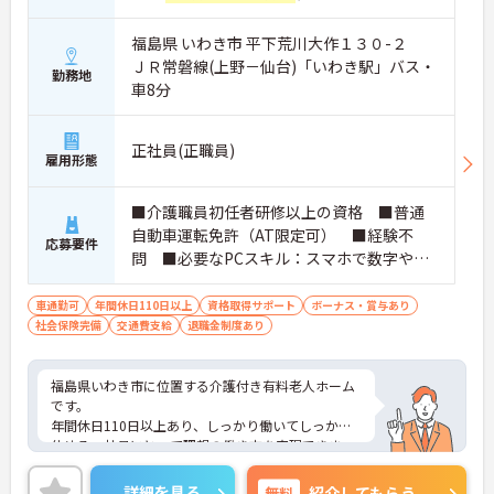
福島県 いわき市 平下荒川大作１３０-２
ＪＲ常磐線(上野－仙台)「いわき駅」バス・
勤務地
車8分
正社員(正職員)
雇用形態
■介護職員初任者研修以上の資格 ■普通
自動車運転免許（AT限定可） ■経験不
応募要件
問 ■必要なPCスキル：スマホで数字や文
字入力ができれば問題なし ■ブランク可
車通勤可
年間休日110日以上
資格取得サポート
ボーナス・賞与あり
社会保険完備
交通費支給
退職金制度あり
福島県いわき市に位置する介護付き有料老人ホーム
です。
年間休日110日以上あり、しっかり働いてしっかり
休める、社員にとって理想の働き方を実現できま
す。
実務経験はなくてもOK！現場で働きながら経験を積
詳細を見る
無料
紹介してもらう