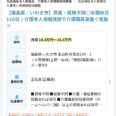
社会福祉法人愛誠会 介護老人保健施設佳勝園
社会福祉法人愛誠会
介護老人保健施設佳勝園
【福島県／いわき市】資格・経験不問◎年間休日
110日♪介護老人保健施設で介護職員募集＜常勤
＞
月収
18.4万円～24.3万円
給料
福島県 いわき市 金山町月見台134‐1
ＪＲ常磐線(上野－仙台)「植田(福島)駅」バ
勤務地
ス・車9分
正社員(正職員)
雇用形態
■資格不問 ■経験不問 ■介護・福祉業務の
経験あれば尚可 ■介護職員初任者研修（ホ
応募要件
ームヘルパー2級）以上の資格あれば尚可 ■
普通自動車運転免許（AT限定可） ■必要な
PCスキル：パソコン、タブレットの所定画
車通勤可
未経験OK
残業少なめ
住宅手当・補助
無資格OK