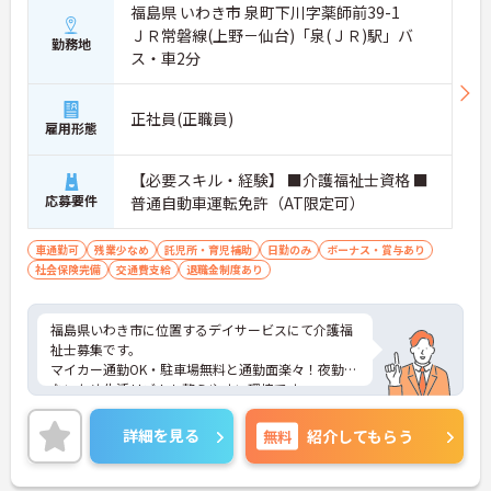
福島県 いわき市 泉町下川字薬師前39-1
ＪＲ常磐線(上野－仙台)「泉(ＪＲ)駅」バ
勤務地
ス・車2分
正社員(正職員)
雇用形態
【必要スキル・経験】 ■介護福祉士資格 ■
応募要件
普通自動車運転免許（AT限定可）
車通勤可
残業少なめ
託児所・育児補助
日勤のみ
ボーナス・賞与あり
社会保険完備
交通費支給
退職金制度あり
福島県いわき市に位置するデイサービスにて介護福
祉士募集です。
マイカー通勤OK・駐車場無料と通勤面楽々！夜勤が
ないため生活リズムも整えやすい環境です。
ご興味のある方には、面接対策ポイントなど、さら
に詳細をお話いたしますので、お気軽にご相談くだ
詳細を見る
無料
紹介してもらう
さい。