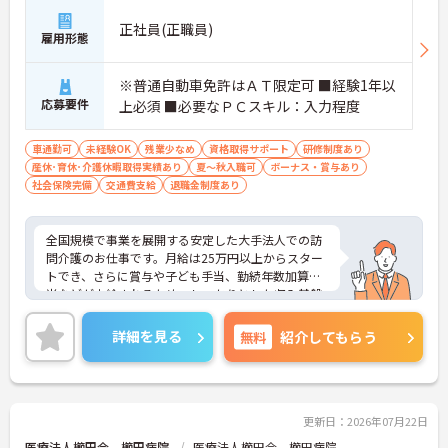
ただけます。
・グループホーム一棟あたりの入居者様20名定員を
正社員(正職員)
雇用形態
常時2～4名のスタッフで支援、国基準を上回る人員
配置や夜間複数名体制が敷かれているため、業務に
追われることなくご利用者様のペースに合わせたサ
※普通自動車免許はＡＴ限定可 ■経験1年以
ポートが可能です。施設も専用設計で働きやすく、
応募要件
上必須 ■必要なＰＣスキル：入力程度
ご自身の理想とする福祉を実践できる環境が整って
います。
車通勤可
未経験OK
残業少なめ
資格取得サポート
研修制度あり
産休･育休･介護休暇取得実績あり
夏～秋入職可
ボーナス・賞与あり
社会保険完備
交通費支給
退職金制度あり
全国規模で事業を展開する安定した大手法人での訪
問介護のお仕事です。月給は25万円以上からスター
トでき、さらに賞与や子ども手当、勤続年数加算手
当などが支給されるため、しっかりとした収入基盤
を築くことができます。月平均の残業時間は10時間
程度と少なく、プライベートの時間を大切にしなが
詳細を見る
無料
紹介してもらう
ら無理なく働ける環境が整っています。就業前後の
キャリアアップ制度が充実していることに加え、最
大85歳までの再雇用制度があるため、長期的な視点
でキャリアプランを描くことが可能です。くるみん
マークを取得するなど、働き方改革にも積極的に取
更新日：2026年07月22日
り組んでおり、多様なライフスタイルに合わせた柔
医療法人櫛田会 櫛田病院
医療法人櫛田会 櫛田病院