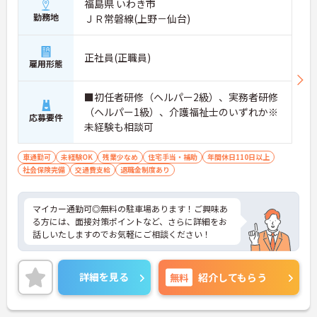
福島県 いわき市
勤務地
ＪＲ常磐線(上野－仙台)
正社員(正職員)
雇用形態
■初任者研修（ヘルパー2級）、実務者研修
（ヘルパー1級）、介護福祉士のいずれか※
応募要件
未経験も相談可
車通勤可
未経験OK
残業少なめ
住宅手当・補助
年間休日110日以上
社会保険完備
交通費支給
退職金制度あり
マイカー通勤可◎無料の駐車場あります！ご興味あ
る方には、面接対策ポイントなど、さらに詳細をお
話しいたしますのでお気軽にご相談ください！
詳細を見る
無料
紹介してもらう