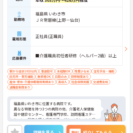
年収
303万円～426万円
程度
福島県 いわき市
勤務地
ＪＲ常磐線(上野－仙台)
正社員(正職員)
雇用形態
■介護職員初任者研修（ヘルパー2級）以上
応募要件
駅から徒歩10分以内
車通勤可
未経験OK
残業少なめ
住宅手当・補助
託児所・育児補助
無資格OK
日勤のみ
研修制度あり
産休･育休･介護休暇取得実績あり
高収入
社会保険完備
交通費支給
退職金制度あり
福島県いわき市に位置する病院です。
異なる特徴を持つ3つの病院の他、介護老人保健施
設や健診センター、看護専門学校、訪問看護ステー
ション、居宅介護支援事業所、グループホームを運
営している法人です。
教育体制にも力を入れており、働きながらスキルア
詳細を見る
無料
紹介してもらう