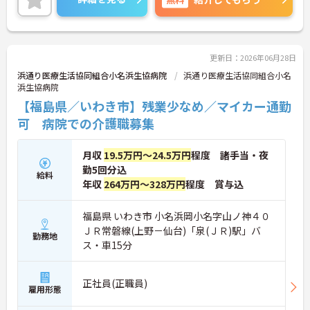
んでいくことができます。
ご興味をお持ちの方はお気軽にお問い合わせくださ
い。
更新日：2026年06月28日
浜通り医療生活協同組合小名浜生協病院
浜通り医療生活協同組合小名
浜生協病院
【福島県／いわき市】残業少なめ／マイカー通勤
可 病院での介護職募集
月収
19.5万円～24.5万円
程度 諸手当・夜
勤5回分込
給料
年収
264万円～328万円
程度 賞与込
福島県 いわき市 小名浜岡小名字山ノ神４０
ＪＲ常磐線(上野－仙台)「泉(ＪＲ)駅」バ
勤務地
ス・車15分
正社員(正職員)
雇用形態