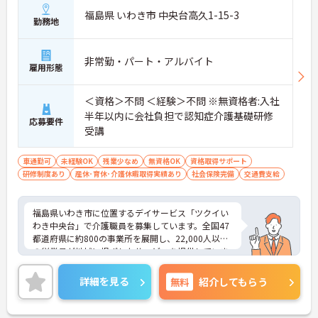
福島県 いわき市 中央台高久1-15-3
勤務地
非常勤・パート・アルバイト
雇用形態
＜資格＞不問 ＜経験＞不問 ※無資格者:入社
半年以内に会社負担で認知症介護基礎研修
応募要件
受講
車通勤可
未経験OK
残業少なめ
無資格OK
資格取得サポート
研修制度あり
産休･育休･介護休暇取得実績あり
社会保険完備
交通費支給
福島県いわき市に位置するデイサービス「ツクイい
わき中央台」で介護職員を募集しています。全国47
都道府県に約800の事業所を展開し、22,000人以上
の従業員が地域に根ざしたサービスを提供していま
す（2025年3月時点）。介護系の資格や経験が無い
方もチャレンジいただけます♪充実したサポート体
詳細を見る
無料
紹介してもらう
制と教育制度が整っており、経験を活かして正社員
を目指すことも可能です。職場はチームワークを重
視し、他職種との連携もスムーズ。夜勤がなく、日