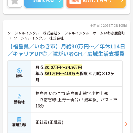
詳細を見る
無料
紹介してもらう
更新日：2026年08月05日
ソーシャルインクルー株式会社ソーシャルインクルーホームいわき鹿島町
ソーシャルインクルー株式会社
【福島県／いわき市】月給30万円～／年休114日
／キャリアUP◎／障がい者GH／広域生活支援員
月収
30.0万円～34.9万円
年収
361万円～419万円
程度 ※月給×12ヶ
給料
月
福島県 いわき市 鹿島町走熊字小神山90
ＪＲ常磐線(上野－仙台)「湯本駅」バス・車
勤務地
16分
正社員(正職員)
雇用形態