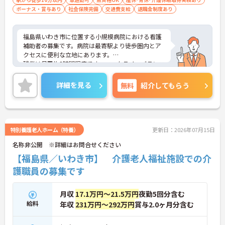
できます
ボーナス・賞与あり
社会保険完備
交通費支給
退職金制度あり
福島県いわき市に位置する小規模病院における看護
補助者の募集です。病院は最寄駅より徒歩圏内とア
クセスに便利な立地にあります。
残業は月平均3時間程度です。ワークライフバランス
を保ちながらご勤務いただけます。また、育児休業
や介護休業の取得実績があり、ライフステージが変
詳細を見る
無料
紹介してもらう
化しても働ける職場環境です。
ご興味のある方には、面接対策ポイントなど、さら
に詳細をご案内しますのでお気軽にご相談くださ
い！
特別養護老人ホーム（特養）
更新日：2026年07月15日
名称非公開 ※詳細はお問合せください
【福島県／いわき市】 介護老人福祉施設での介
護職員の募集です
月収
17.1万円～21.5万円
夜勤5回分含む
給料
年収
231万円～292万円
賞与2.0ヶ月分含む