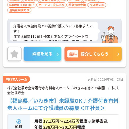
年間休日110日以上
面への文字入力程度
ボーナス・賞与あり
社会保険完備
交通費支給
退職金制度あり
介護老人保健施設での常勤介護スタッフ募集求人で
す！
年間休日数110日！残業も少なくプライベートな時
間も大切にできます！各種手当て等も充実している
ので安心して長期での就業が可能！
ご興味ある方には、面接のポイントなど、さらに詳
詳細を見る
無料
紹介してもらう
細をお話致しますのでお気軽にご相談ください。
有料老人ホーム
更新日：2026年07月03日
株式会社福寿会介護付き有料老人ホーム いわきふるさとの楽園
株式
会社福寿会
【福島県／いわき市】未経験OK♪介護付き有料
老人ホームにて介護職員の募集＜正社員＞
月収
17.1万円～22.4万円
程度※諸手当込
給料
年収
238万円～301万円
程度