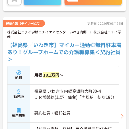
るだけでなく、将来的にサービス管理者や拠点管理
者、ケアマネジャーへと進むための「サービス管理
者研修」等の充実した支援制度が魅力です。20～30
代が成長を実感できる明確なキャリアマップがある
一方で、40～60代の方も安心できる最大2万円の勤
通所介護（デイサービス）
更新日：2026年06月24日
続年数手当や退職金制度などの福利厚生を完備して
株式会社ニチイ学館ニチイケアセンターいわき内郷
株式会社ニチイ学
います。企業主導型保育所の利用や10～18歳のお子
館
様への子ども手当などライフステージの変化にも対
応しており、グループホームでの1対1の丁寧なケア
【福島県／いわき市】マイカー通勤◎無料駐車場
という現場のやりがいを感じながら、確かなキャリ
あり！グループホームでの介護職募集＜契約社員
アと長期的な働きやすさの両方を手に入れられる職
＞
場です。
＜介護福祉士の資格を活かし、さらなる高みを目指
せる環境です＞大手ならではの丁寧な拠点研修や半
月収
18.1万円
～
給料
年間のOJTがあり、新しい職場への不安をしっかり
解消できます。1ユニット9名の少人数制グループホ
ームのため、お客様と1対1で深く関わるケアが叶う
福島県 いわき市 内郷高坂町大町30-4
のも大きな魅力。ゆくゆくはサービス管理者研修を
勤務地
ＪＲ常磐線(上野－仙台)「内郷駅」徒歩18分
受講し、施設長やケアマネジャーへステップアップ
できる明確なキャリアマップが用意されています
＜手厚い子育て支援！プライベートも大切にできる
契約社員・嘱託社員
環境＞ 「ワークライフバランスを重視する方にも大
雇用形態
変おすすめの求人です。希望を考慮したシフト作成
や半日単位で取得できる有給休暇など、無理なく働
【必要な資格・経験】 ■介護職員初任者研