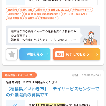
介護福祉士の場合実務経験5年以上 ■普通自
動車免許必須（AT限定可）
車通勤可
残業少なめ
日勤のみ
年間休日110日以上
資格取得サポート
研修制度あり
産休･育休･介護休暇取得実績あり
ボーナス・賞与あり
社会保険完備
交通費支給
退職金制度あり
駐車場がある為マイカーでの通勤も楽々♪日勤のみ
のお仕事です！
福利厚生も充実した求人です！こちらの求人にご興
味がございましたら面接のポイントもお伝えします
ので是非ご応募お待ちしております。
詳細を見る
無料
紹介してもらう
通所介護（デイサービス）
更新日：2026年08月06日
名称非公開 ※詳細はお問合せください
【福島県／いわき市】 デイサービスセンターで
の介護職員の募集です
月収
15.8万円～18.0万円
程度（諸手当込）