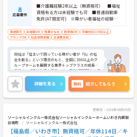
■介護職経験2年以上（無資格可） ■福祉
資格有る方は未経験でも可 ■普通自動車
応募要件
免許(AT限定可) ※障がい者福祉の経験は
不問です。※実務経験2年以上の方、障がい
者福祉に関する経験をお持ちの方大歓迎
車通勤可
未経験OK
残業少なめ
無資格OK
年間休日110日以上
ブランクOK
社会保険完備
交通費支給
同社は「住まいで困っている障がい者が『0』の社
会を創る」という理念のもと、全国に300以上のグ
ループホームを展開する業界トップクラスの成長企
業です。「広域生活支援員」は、車で1時間圏内の複
数施設を横断的に担当し、現場支援とパートスタッ
フのサポートを行うハイクラスなポジションです。
詳細を見る
無料
紹介してもらう
最新設備とバリアフリーが完備され、スタッフの身
体的負担が少なく、広域手当5万円が付与されるこ
とで高い給与水準を実現しています。年間休日114
日の確保や、献立・レシピの完全標準化による業務
効率化など、ワークライフバランスを保ちながら定
更新日：2026年08月05日
年70歳まで長期的に活躍できる制度が盤石に整って
ソーシャルインクルー株式会社ソーシャルインクルーホームいわき内郷御
います。複数施設を経験することで培われるマネジ
台境町
ソーシャルインクルー株式会社
メント視点は、将来的なエリアマネージャーへのキ
【福島県／いわき市】無資格可／年休114日／キ
ャリアアップにも直結しており、最新の環境で専門
性を発揮したいプロフェッショナルの方にお勧めで