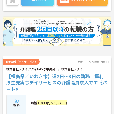
ップも目指せます。
ご興味ある方には、面接対策ポイントなど、さらに
詳細をお話しいたしますのでお気軽にご相談くださ
い！
通所介護（デイサービス）
更新日：2026年08月06日
株式会社ツクイツクイいわき中央台
株式会社ツクイ
【福島県／いわき市】週2日～3日の勤務！福利
厚生充実◎デイサービスの介護職員求人です《パ
ート》
時給
1,033円～1,529円
給料