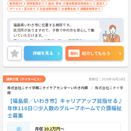
無資格OK
研修制度あり
産休･育休･介護休暇取得実績あり
高収入
ボーナス・賞与あり
社会保険完備
交通費支給
退職金制度あり
福島県いわき市に位置する病院です。
託児所がありますので、子育て中の方も安心して働
いていただけます。
賞与は4ヶ月分の支給実績と嬉しい高待遇です。
教育体制にも力を入れており、働きながらスキルア
ップも目指せます。
詳細を見る
無料
紹介してもらう
ご興味ある方には、面接対策ポイントなど、さらに
詳細をお話しいたしますのでお気軽にご相談くださ
い！
通所介護（デイサービス）
更新日：2026年06月24日
株式会社ニチイ学館ニチイケアセンターいわき内郷
株式会社ニチイ学
館
【福島県／いわき市】キャリアアップ目指せる♪
年休110日◎少人数のグループホームで介護福祉
士募集
月収
20.2万円
～