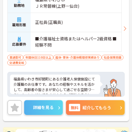
勤務地
ＪＲ常磐線(上野－仙台)
正社員(正職員)
雇用形態
■介護福祉士資格またはヘルパー2級資格 ■
応募要件
経験不問
車通勤可
年間休日110日以上
産休･育休･介護休暇取得実績あり
社会保険完備
交通費支給
福島県いわき市好間町にある介護老人保健施設にて
介護職のお仕事です。あなたの経験やスキルを活か
して、高齢者の皆さまが安心して過ごせる空間づく
りにチャレンジしてみませんか？ご興味ある方に
は、面接対策ポイントなど、さらに詳細をお話しい
たしますのでお気軽にご相談ください。
詳細を見る
無料
紹介してもらう