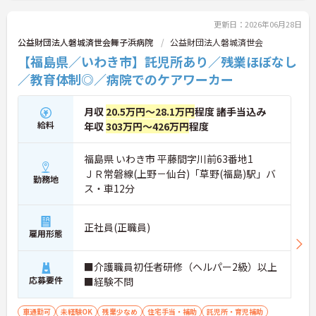
更新日：2026年06月28日
公益財団法人磐城済世会舞子浜病院
公益財団法人磐城済世会
【福島県／いわき市】託児所あり／残業ほぼなし
／教育体制◎／病院でのケアワーカー
月収
20.5万円～28.1万円
程度 諸手当込み
給料
年収
303万円～426万円
程度
福島県 いわき市 平藤間字川前63番地1
ＪＲ常磐線(上野－仙台)「草野(福島)駅」バ
勤務地
ス・車12分
正社員(正職員)
雇用形態
■介護職員初任者研修（ヘルパー2級）以上
応募要件
■経験不問
車通勤可
未経験OK
残業少なめ
住宅手当・補助
託児所・育児補助