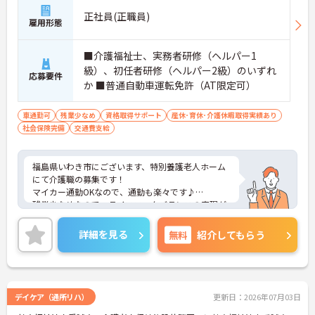
正社員(正職員)
雇用形態
■介護福祉士、実務者研修（ヘルパー1
級）、初任者研修（ヘルパー2級）のいずれ
応募要件
か ■普通自動車運転免許（AT限定可）
車通勤可
残業少なめ
資格取得サポート
産休･育休･介護休暇取得実績あり
社会保険完備
交通費支給
福島県いわき市にございます、特別養護老人ホーム
にて介護職の募集です！
マイカー通勤OKなので、通勤も楽々です♪
残業少なめなので、ライフワークバランスの実現が
可能です◎ご興味ある方には、面接対策ポイントな
ど、さらに詳細をお話しいたしますのでお気軽にご
詳細を見る
無料
紹介してもらう
相談ください！
デイケア（通所リハ）
更新日：2026年07月03日