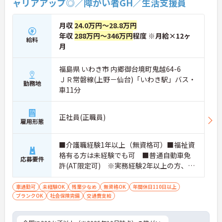
ャリアアップ◎／障がい者GH／生活支援員
す。
月収
24.0万円～28.8万円
★おすすめPOINT★
・広域支援員として複数のホームを巡るため、各ホ
年収
288万円～346万円
程度 ※月給×12ヶ
給料
ームのパートスタッフの教育やサポートにも携わる
月
ことができ、現場の介助業務にとどまらず、施設運
営や人材育成の視点を養うことで、将来のエリアマ
福島県 いわき市 内郷御台境町鬼越64-6
ネージャー候補としてのステップアップに直結しま
ＪＲ常磐線(上野－仙台)「いわき駅」バス・
す。
勤務地
・定年70歳、再雇用75歳までという業界屈指の制度
車11分
があり、20代から60代まで幅広い年代が活躍してい
ます。年間休日も114日確保されているため、無理
なく長期的なキャリアを築いていただけます。
正社員(正職員)
雇用形態
・全施設がバリアフリー設計かつ最新設備を備えて
おり、清潔感にあふれた美しい環境です。ハード面
に加え、ソフト面でも「献立の事前決定・レシピ完
■介護職経験1年以上（無資格可）■福祉資
備」により現場の負担が大幅に軽減されています。
格有る方は未経験でも可 ■普通自動車免
応募要件
ご利用者様の安全性はもちろん、働くスタッフにと
許(AT限定可) ※実務経験2年以上の方、障
っても身体的負担が少なく、高いモチベーションを
がい者福祉に関する経験をお持ちの方大歓
保って業務に集中できます。
迎
車通勤可
未経験OK
残業少なめ
無資格OK
年間休日110日以上
ブランクOK
社会保険完備
交通費支給