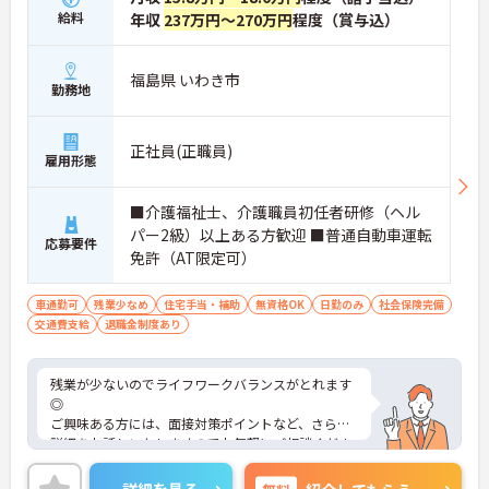
給料
年収
237万円～270万円
程度（賞与込）
福島県 いわき市
勤務地
正社員(正職員)
雇用形態
■介護福祉士、介護職員初任者研修（ヘル
パー2級）以上ある方歓迎 ■普通自動車運転
応募要件
免許（AT限定可）
車通勤可
残業少なめ
住宅手当・補助
無資格OK
日勤のみ
社会保険完備
交通費支給
退職金制度あり
残業が少ないのでライフワークバランスがとれます
◎
ご興味ある方には、面接対策ポイントなど、さらに
詳細をお話しいたしますのでお気軽にご相談くださ
い！