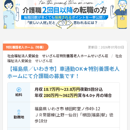
特別養護老人ホーム（特養）
更新日：2026年07月03日
社会福祉法人愛誠会 せいざん荘特別養護老人ホームせいざん荘
社会
福祉法人愛誠会 せいざん荘
【福島県／いわき市】車通勤OK★特別養護老人
ホームにて介護職の募集です！
月収
18.7万円～23.8万円
夜勤5回分込
給料
年収
280万円～362万円
賞与4.0ヶ月の場合
福島県 いわき市 植田町堂ノ作49-12
ＪＲ常磐線(上野－仙台)「植田(福島)駅」徒
勤務地
歩18分