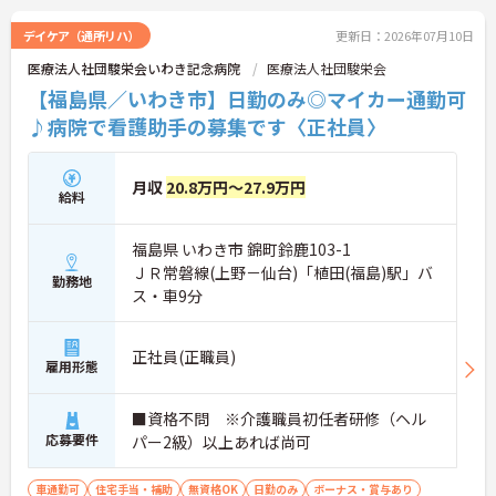
デイケア（通所リハ）
更新日：2026年07月10日
医療法人社団駿栄会いわき記念病院
医療法人社団駿栄会
【福島県／いわき市】日勤のみ◎マイカー通勤可
♪病院で看護助手の募集です〈正社員〉
月収
20.8万円～27.9万円
給料
福島県 いわき市 錦町鈴鹿103-1
ＪＲ常磐線(上野－仙台)「植田(福島)駅」バ
勤務地
ス・車9分
正社員(正職員)
雇用形態
■資格不問 ※介護職員初任者研修（ヘル
応募要件
パー2級）以上あれば尚可
車通勤可
住宅手当・補助
無資格OK
日勤のみ
ボーナス・賞与あり