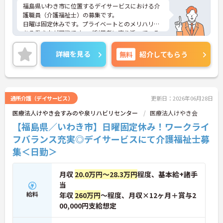
福島県いわき市に位置するデイサービスにおける介
護職員（介護福祉士）の募集です。
日曜は固定休みです。プライベートとのメリハリの
ある働き方が可能です。ご利用者に寄り添って、そ
の方に合わせた介護サービスの提供を行っていただ
ける方を募集しています。
詳細を見る
無料
紹介してもらう
ご興味のある方には、面接対策ポイントなど、さら
に詳細をご案内しますのでお気軽にご相談くださ
い！
通所介護（デイサービス）
更新日：2026年06月28日
医療法人けやき会すみのや泉リハビリセンター
医療法人けやき会
【福島県／いわき市】日曜固定休み！ワークライ
フバランス充実◎デイサービスにて介護福祉士募
集＜日勤＞
月収
20.0万円～28.3万円
程度、基本給+諸手
当
給料
年収
260万円
～程度、月収×12ヶ月＋賞与2
00,000円支給想定