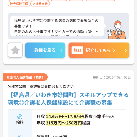
社会保険完備
交通費支給
福島県いわき市に位置する病院の病棟で看護助手の
募集です！
日勤のみのお仕事です！マイカーでの通勤もOK！昇
給や賞与制度があり、頑張りが評価されてしっかり
と還元されます。さらに住宅手当などの各種手当も
あるのは嬉しいポイントです◎フォロー体制もあ
詳細を見る
無料
紹介してもらう
り、経験に関わらず安心してスタートできます。
こちらの求人にご興味がございましたら面接のポイ
ントもお伝えしますので是非ご応募お待ちしており
ます。
介護老人保健施設（老健）
更新日：2026年07月03日
名称非公開 ※詳細はお問合せください
【福島県／いわき市好間町】スキルアップできる
環境◎介護老人保健施設にて介護職の募集
月収
14.6万円～17.9万円
程度※諸手当込
給料
年収
215万円～258万円
程度
福島県 いわき市