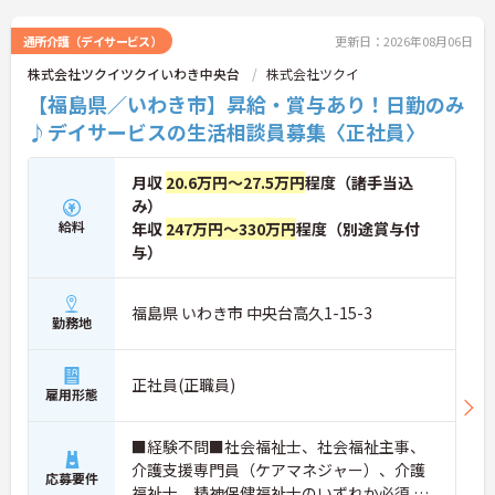
中のみの勤務で家庭やプライベートとの両立がしや
すい環境です。子育て中の方や、ライフスタイルに
通所介護（デイサービス）
更新日：2026年08月06日
合わせた働き方を希望する方に最適です。ご興味の
株式会社ツクイツクイいわき中央台
株式会社ツクイ
ある方には、面接対策ポイントなど、さらに詳細を
お話ししますのでお気軽にご相談ください！
【福島県／いわき市】昇給・賞与あり！日勤のみ
♪デイサービスの生活相談員募集〈正社員〉
月収
20.6万円～27.5万円
程度（諸手当込
み）
給料
年収
247万円～330万円
程度（別途賞与付
与）
福島県 いわき市 中央台高久1-15-3
勤務地
正社員(正職員)
雇用形態
■経験不問■社会福祉士、社会福祉主事、
介護支援専門員（ケアマネジャー）、介護
応募要件
福祉士、精神保健福祉士のいずれか必須 ※