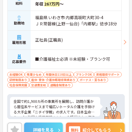
給料
年収
267万円
～
福島県 いわき市 内郷高坂町大町30-4
勤務地
ＪＲ常磐線(上野－仙台)「内郷駅」徒歩18分
正社員(正職員)
雇用形態
■介護福祉士必須 ※未経験・ブランク可
応募要件
未経験OK
残業少なめ
年間休日110日以上
ブランクOK
資格取得サポート
研修制度あり
産休･育休･介護休暇取得実績あり
ボーナス・賞与あり
社会保険完備
交通費支給
退職金制度あり
全国で約1,900カ所の事業所を展開し、訪問介護か
ら居住系サービスまで幅広いトータル介護を手掛け
る大手企業「ニチイ学館」の求人です。日本生命グ
ループの強固な経営基盤のもと、介護福祉士の資格
を最大限に活かしてキャリアアップできる環境が整
っています。毎月1万8000円の資格手当が支給され
詳細を見る
無料
紹介してもらう