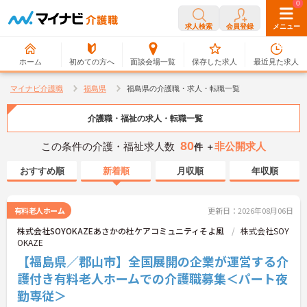
0
0
求人検索
会員登録
メニュー
ホーム
初めての方へ
面談会場一覧
保存した求人
最近見た求人
マイナビ介護職
福島県
福島県の介護職・求人・転職一覧
介護職・福祉の求人・転職一覧
80
この条件の介護・福祉求人数
非公開求人
件 ＋
おすすめ順
新着順
月収順
年収順
有料老人ホーム
更新日：2026年08月06日
株式会社SOYOKAZEあさかの杜ケアコミュニティそよ風
株式会社SOY
OKAZE
【福島県／郡山市】全国展開の企業が運営する介
護付き有料老人ホームでの介護職募集＜パート夜
勤専従＞