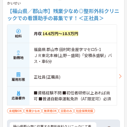
＜充実の研修制度でスキルアップ＞入社時研修をは
かいせい
じめ、事業所内研修や介護技術スキルアップ研修な
【福山県／郡山市】残業少なめ◎整形外科クリニ
ど、学ぶための制度が非常に充実しています。
ックでの看護助手の募集です！＜正社員＞
月収
14.6万円～18.5万円
給料
福島県 郡山市 田村町金屋字マセロ5-1
ＪＲ東北本線(上野－盛岡)「安積永盛駅」バ
勤務地
ス・車6分
正社員(正職員)
雇用形態
■資格経験不問 ■初任者研修以上あれば尚
応募要件
可 ■普通自動車運転免許（AT限定可）必須
未経験OK
残業少なめ
無資格OK
日勤のみ
社会保険完備
福山県郡山市に位置する整形外科クリニックにて看