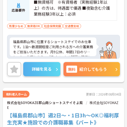
■無資格可 ※有資格者（実務経験1年以
上）の方は、待遇面で優遇 ■夜勤含む介護
応募要件
業務経験3年以上：必須
残業少なめ
無資格OK
社会保険完備
交通費支給
福島県郡山市に位置するショートステイでのお仕事
です。1泊～数週間程度ご利用される方への介護業務
をご担当いただきます。月9公休、年間17日のリフ
レッシュ休暇もあり、プライベートの時間も確保し
やすいです。大手法人が母体で安定感も抜群です。
ご興味のある方には、面接対策ポイントなど、さら
詳細を見る
無料
紹介してもらう
に詳細をお話ししますのでお気軽にご相談くださ
い！
有料老人ホーム
更新日：2026年08月04日
株式会社SOYOKAZE郡山南ショートステイそよ風
株式会社SOYOKAZ
E
【福島県郡山市】週2日～・1日3h～OK◎福利厚
生充実★施設での介護職募集《パート》