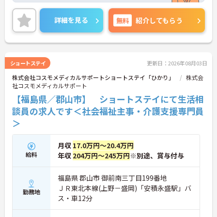
ご興味ある方には、面接対策ポイントなど、詳細を
お話しいたしますのでお気軽にご相談ください。
詳細を見る
無料
紹介してもらう
ショートステイ
更新日：2026年08月03日
株式会社コスモメディカルサポートショートステイ「ひかり」
株式会
社コスモメディカルサポート
【福島県／郡山市】 ショートステイにて生活相
談員の求人です＜社会福祉主事・介護支援専門員
＞
月収
17.0万円～20.4万円
給料
年収
204万円～245万円
※別途、賞与付与
福島県 郡山市 御前南三丁目199番地
ＪＲ東北本線(上野－盛岡)「安積永盛駅」バ
勤務地
ス・車12分