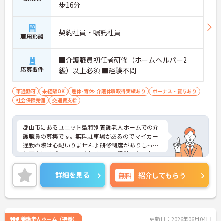
歩16分
契約社員・嘱託社員
雇用形態
■介護職員初任者研修（ホームヘルパー2
応募要件
級）以上必須 ■経験不問
車通勤可
未経験OK
産休･育休･介護休暇取得実績あり
ボーナス・賞与あり
社会保険完備
交通費支給
郡山市にあるユニット型特別養護老人ホームでの介
護職員の募集です。無料駐車場があるのでマイカー
通勤の際は心配いりません♪研修制度がありしっか
り丁寧にサポートしてくれるので、経験のない方で
も安心して働けます！ご興味ある方は面接ポイント
をお伝えしますので、お気軽にご連絡ください。
詳細を見る
無料
紹介してもらう
特別養護老人ホーム（特養）
更新日：2026年06月04日