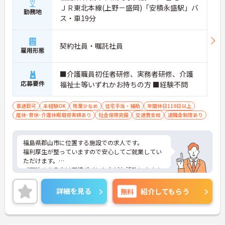
ＪＲ東北本線(上野－盛岡)「安積永盛駅」バ
勤務地
ス・車19分
契約社員・嘱託社員
雇用形態
■介護職員初任者研修、実務者研修、介護
応募要件
福祉士等いずれかお持ちの方 ■経験不問
車通勤可
未経験OK
残業少なめ
住宅手当・補助
年間休日110日以上
産休･育休･介護休暇取得実績あり
社会保険完備
交通費支給
退職金制度あり
福島県郡山市に位置する施設での求人です。
福利厚生が整っていますので安心してご就業してい
ただけます。
ご興味のある方は面接ポイントなどお話致しますの
で、お気軽にお問い合わせをください。
詳細を見る
無料
紹介してもらう