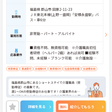
福島県 郡山市 図景2-11-23
ＪＲ東北本線(上野－盛岡)「安積永盛駅」バ
勤務地
ス・車6分
非常勤・パート・アルバイト
雇用形態
■資格不問、無資格可能 ※介護職員初任
者研修（ヘルパー2級）あれば尚可 ■経験不
応募要件
問、未経験・ブランク可能 ※介護施設等
での経験あれば尚可 ■普通自動車免許あれ
ば尚可（AT限定可）
夜勤専従
車通勤可
未経験OK
無資格OK
社会保険完備
交通費支給
福島県郡山市にあるショートステイで介護職員〈夜
勤専従〉の募集です。
週1～OKの夜勤専従のお仕事です！介護業界のお仕
事が初めての人でもチャレンジできる職場です！丁
寧な研修とフォロー体制で、経験に関わらず安心し
てスタートできます。福利厚生が充実しているのは
詳細を見る
無料
紹介してもらう
嬉しいポイントです◎