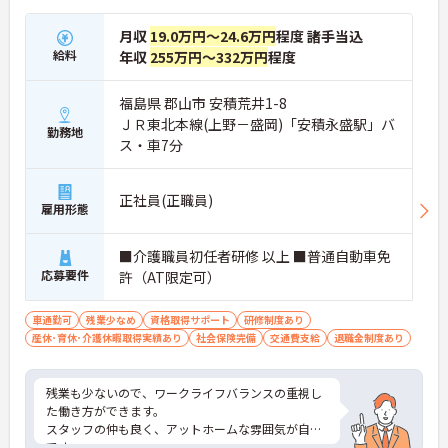
月収
19.0万円～24.6万円
程度 諸手当込
給料
年収
255万円～332万円
程度
福島県 郡山市 安積荒井1-8
ＪＲ東北本線(上野－盛岡)「安積永盛駅」バ
勤務地
ス・車7分
正社員(正職員)
雇用形態
■介護職員初任者研修 以上 ■普通自動車免
応募要件
許（AT限定可）
車通勤可
残業少なめ
資格取得サポート
研修制度あり
産休･育休･介護休暇取得実績あり
社会保険完備
交通費支給
退職金制度あり
残業も少ないので、ワークライフバランスの重視し
た働き方ができます。
スタッフの仲も良く、アットホームな雰囲気が自慢
です。