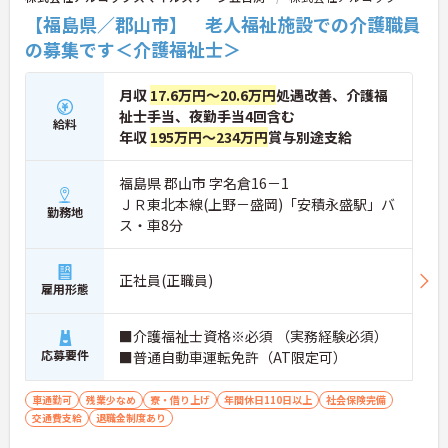
【福島県／郡山市】 老人福祉施設での介護職員
の募集です＜介護福祉士＞
月収
17.6万円～20.6万円
処遇改善、介護福
祉士手当、夜勤手当4回含む
給料
年収
195万円～234万円
賞与別途支給
福島県 郡山市 字名倉16－1
ＪＲ東北本線(上野－盛岡)「安積永盛駅」バ
勤務地
ス・車8分
正社員(正職員)
雇用形態
■介護福祉士資格※必須 （実務経験必須）
応募要件
■普通自動車運転免許（AT限定可）
車通勤可
残業少なめ
寮・借り上げ
年間休日110日以上
社会保険完備
交通費支給
退職金制度あり