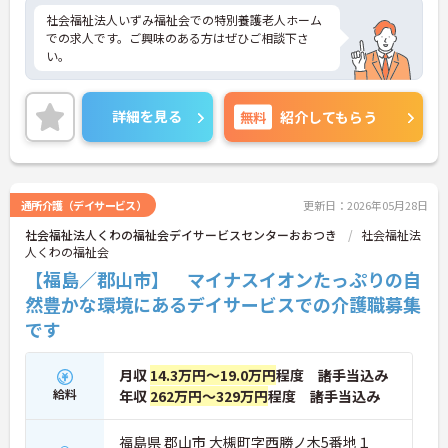
社会福祉法人いずみ福祉会での特別養護老人ホーム
での求人です。ご興味のある方はぜひご相談下さ
い。
詳細を見る
無料
紹介してもらう
通所介護（デイサービス）
更新日：2026年05月28日
社会福祉法人くわの福祉会デイサービスセンターおおつき
社会福祉法
人くわの福祉会
【福島／郡山市】 マイナスイオンたっぷりの自
然豊かな環境にあるデイサービスでの介護職募集
です
月収
14.3万円～19.0万円
程度 諸手当込み
給料
年収
262万円～329万円
程度 諸手当込み
福島県 郡山市 大槻町字西勝ノ木5番地１