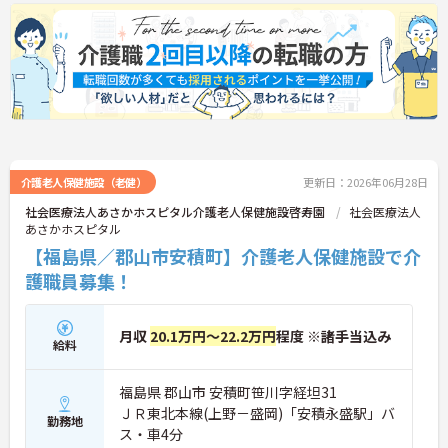
介護老人保健施設（老健）
更新日：2026年06月28日
社会医療法人あさかホスピタル介護老人保健施設啓寿園
社会医療法人
あさかホスピタル
【福島県／郡山市安積町】介護老人保健施設で介
護職員募集！
月収
20.1万円～22.2万円
程度 ※諸手当込み
給料
福島県 郡山市 安積町笹川字経坦31
ＪＲ東北本線(上野－盛岡)「安積永盛駅」バ
勤務地
ス・車4分