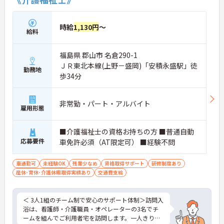
時給
1,130円
～
給料
福島県 郡山市 名倉290-1
ＪＲ東北本線(上野－盛岡)「安積永盛駅」徒
勤務地
歩34分
非常勤・パート・アルバイト
雇用形態
■介護福祉士の資格お持ちの方 ■普通自動
応募要件
車免許必須（AT限定可） ■経験不問
車通勤可
未経験OK
残業少なめ
資格取得サポート
研修制度あり
産休･育休･介護休暇取得実績あり
交通費支給
＜ 3人1組のチーム制で安心のサポート体制＞訪問入
浴は、看護師・介護職員・オペレーターの3名でチ
ームを組んでご利用者宅を訪問します。一人きりで