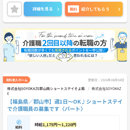
も安心してご就業していただけます。
ご興味ある方には、面接対策ポイントなど、詳細を
詳細を見る
無料
紹介してもらう
お話しいたしますのでお気軽にご相談ください。
有料老人ホーム
更新日：2026年08月04日
株式会社SOYOKAZE郡山南ショートステイそよ風
株式会社SOYOKAZ
E
【福島県／郡山市】週1日～OK♪ショートステイ
で介護職員の募集です〈パート〉
時給
1,175円～1,220円
給料