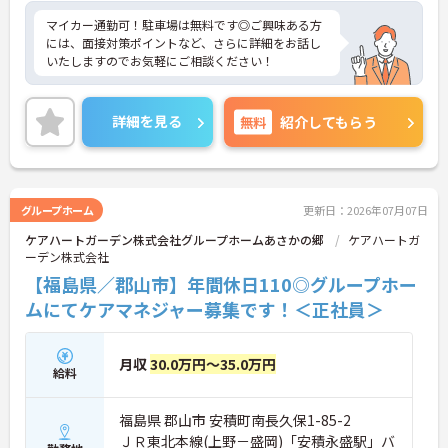
マイカー通勤可！駐車場は無料です◎ご興味ある方
には、面接対策ポイントなど、さらに詳細をお話し
いたしますのでお気軽にご相談ください！
詳細を見る
無料
紹介してもらう
グループホーム
更新日：2026年07月07日
ケアハートガーデン株式会社グループホームあさかの郷
ケアハートガ
ーデン株式会社
【福島県／郡山市】年間休日110◎グループホー
ムにてケアマネジャー募集です！＜正社員＞
月収
30.0万円～35.0万円
給料
福島県 郡山市 安積町南長久保1-85-2
ＪＲ東北本線(上野－盛岡)「安積永盛駅」バ