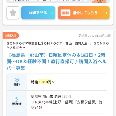
の訪問ではないため、困ったときもすぐに相談でき
る安心感があります。チームワークを大切にしなが
ら、協力してご利用者に快適な入浴時間を提供でき
詳細を見る
無料
紹介してもらう
るやりがいのあるお仕事です。
＜日勤のみ＆シフト制で無理なく働ける＞ご家庭を
お持ちの方や、生活リズムを整えたい方にぴったり
の働き方です。扶養内勤務も相談できるため、主婦
（夫）の方や、子育て・介護と両立したい方も自分
訪問入浴
更新日：2026年05月15日
のペースで活躍できます。「週20時間以上勤務」の
ＳＯＭＰＯケア株式会社ＳＯＭＰＯケア 郡山 訪問入浴
ＳＯＭＰＯ
場合には時給アップの制度もあり、働き方に応じた
ケア株式会社
評価が受けられます。
【福島県／郡山市】日曜固定休み＆週2日・2時
間～OK＆経験不問！直行直帰可♪訪問入浴ヘル
パー募集
時給
1,050円
～
給料
福島県 郡山市 名倉290-1
ＪＲ東北本線(上野－盛岡)「安積永盛駅」徒
勤務地
歩34分