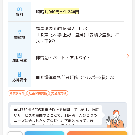
時給
1,040円～1,240円
給料
福島県 郡山市 図景2-11-23
ＪＲ東北本線(上野－盛岡)「安積永盛駅」バ
勤務地
ス・車9分
非常勤・パート・アルバイト
雇用形態
■介護職員初任者研修（ヘルパー2級）以上
応募要件
残業少なめ
社会保険完備
交通費支給
全国359拠点705事業所以上を展開しています。幅広
いサービスを展開することで、利用者一人ひとりの
ニーズに合わせたケアの提供が可能となっていま
す。また、職員もサービスの選択を含め、ライフス
タイルに合わせた働き方の選択肢が多くあります。