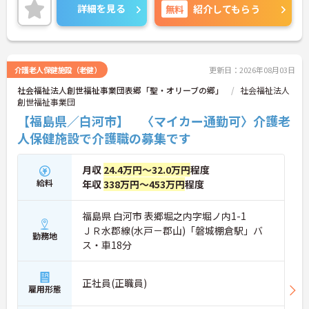
入社時研修はもちろん、サービス・職種ごとに研修
詳細を見る
無料
紹介してもらう
カリキュラムが整っており学び成長できる環境で
す。
ご興味のある方は面接対策ポイントなどお話致しま
すのでお気軽にお問い合わせください。
介護老人保健施設（老健）
更新日：2026年08月03日
社会福祉法人創世福祉事業団表郷「聖・オリーブの郷」
社会福祉法人
創世福祉事業団
【福島県／白河市】 〈マイカー通勤可〉介護老
人保健施設で介護職の募集です
月収
24.4万円～32.0万円
程度
給料
年収
338万円～453万円
程度
福島県 白河市 表郷堀之内字堀ノ内1-1
ＪＲ水郡線(水戸－郡山)「磐城棚倉駅」バ
勤務地
ス・車18分
正社員(正職員)
雇用形態