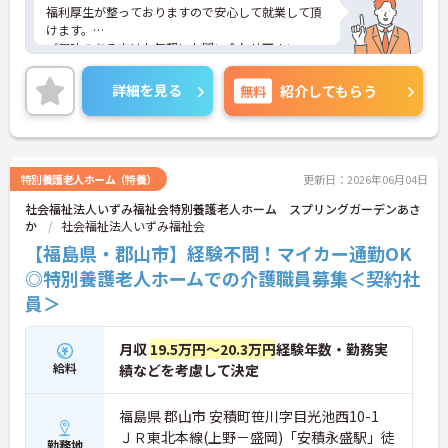
福利厚生が整っておりますので安心して就業して頂
けます。
ご興味のある方はお気軽にお問い合わせ下さい。
詳細を見る
無料
紹介してもらう
特別養護老人ホーム（特養）
更新日：2026年06月04日
社会福祉法人いずみ福祉会特別養護老人ホーム スプリングガーデンあさ
か
社会福祉法人いずみ福祉会
【福島県・郡山市】経験不問！マイカー通勤OK
◎特別養護老人ホームでの介護職員募集＜契約社
員＞
月収
19.5万円～20.3万円
経験年数・勤務実
給料
績などを考慮して決定
福島県 郡山市 安積町笹川字目光池西10-1
ＪＲ東北本線(上野－盛岡)「安積永盛駅」徒
勤務地