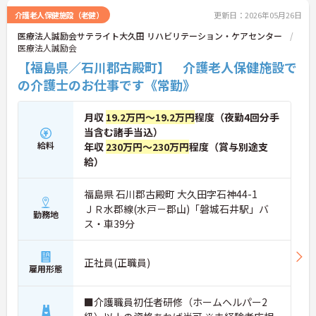
介護老人保健施設（老健）
更新日：2026年05月26日
医療法人誠励会サテライト大久田 リハビリテーション・ケアセンター
医療法人誠励会
【福島県／石川郡古殿町】 介護老人保健施設で
の介護士のお仕事です《常勤》
月収
19.2万円～19.2万円
程度（夜勤4回分手
当含む諸手当込）
給料
年収
230万円～230万円
程度（賞与別途支
給）
福島県 石川郡古殿町 大久田字石神44-1
ＪＲ水郡線(水戸－郡山)「磐城石井駅」バ
勤務地
ス・車39分
正社員(正職員)
雇用形態
■介護職員初任者研修（ホームヘルパー2