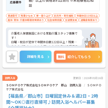
級）以上の資格あれば尚可 ※未経験者応相
応募要件
談
車通勤可
残業少なめ
寮・借り上げ
託児所・育児補助
年間休日110日以上
産休･育休･介護休暇取得実績あり
社会保険完備
交通費支給
退職金制度あり
介護老人保健施設における常勤介護スタッフ募集で
す！
日曜・祝日が定休で年間休日数122日以上！残業も
少なくプライベートも大切にしながら働ける環境で
す！
ご興味ある方には、面接のポイントなど、さらに詳
詳細を見る
無料
紹介してもらう
細をお話致しますのでお気軽にご相談ください。
訪問入浴
更新日：2026年05月16日
ＳＯＭＰＯケア株式会社ＳＯＭＰＯケア 郡山 訪問入浴
ＳＯＭＰＯ
ケア株式会社
【福島県／郡山市】日曜固定休み＆週2日・2時
間～OK◎直行直帰可♪訪問入浴ヘルパー募集
《介護福祉士》