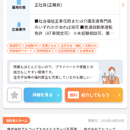
正社員(正職員)
雇用形態
■社会福祉主事任用または介護支援専門員
のいずれかがあれば尚可 ■普通自動車運転
応募要件
免許（AT車限定可） ※未経験相談可、業務
経験があれば尚可
車通勤可
未経験OK
残業少なめ
住宅手当・補助
日勤のみ
資格取得サポート
研修制度あり
社会保険完備
交通費支給
残業もほとんどないので、プライベートや家庭との
両立もしやすい環境です。
住宅手当等の福利厚生も充実しているのも嬉しいポ
イントです！
ご興味ある方には、面接対策ポイントなど、さらに
詳細をお話しいたしますのでお気軽にご相談くださ
詳細を見る
無料
紹介してもらう
い！
有料老人ホーム
更新日：2026年08月03日
株式会社アルコップスマイルステージ五百渕
株式会社アルコップ