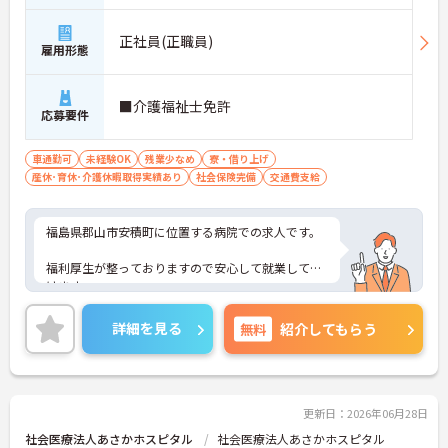
正社員(正職員)
雇用形態
■介護福祉士免許
応募要件
車通勤可
未経験OK
残業少なめ
寮・借り上げ
産休･育休･介護休暇取得実績あり
社会保険完備
交通費支給
福島県郡山市安積町に位置する病院での求人です。
福利厚生が整っておりますので安心して就業して頂
けます。
ご興味のある方はお気軽にお問い合わせ下さい。
詳細を見る
無料
紹介してもらう
更新日：2026年06月28日
社会医療法人あさかホスピタル
社会医療法人あさかホスピタル