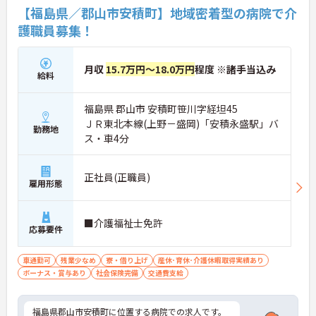
【福島県／郡山市安積町】地域密着型の病院で介
護職員募集！
月収
15.7万円～18.0万円
程度 ※諸手当込み
給料
福島県 郡山市 安積町笹川字経坦45
ＪＲ東北本線(上野－盛岡)「安積永盛駅」バ
勤務地
ス・車4分
正社員(正職員)
雇用形態
■介護福祉士免許
応募要件
車通勤可
残業少なめ
寮・借り上げ
産休･育休･介護休暇取得実績あり
ボーナス・賞与あり
社会保険完備
交通費支給
福島県郡山市安積町に位置する病院での求人です。