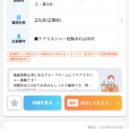
勤務地
ス・車3分
正社員(正職員)
雇用形態
■ケアマネジャー経験あれば尚可
応募要件
車通勤可
日勤のみ
年間休日110日以上
ボーナス・賞与あり
社会保険完備
退職金制度あり
福島県郡山市にあるグループホームにてケアマネジ
ャー募集です！
年間休日110日でお休みもしっかり確保でき、残業
は月2時間程度とほとんどないため、プライベート
との両立も叶いやすい環境です。マイカー通勤も可
能で、毎日の通勤もスムーズです。
詳細を見る
無料
紹介してもらう
ご興味のある方には、面接対策ポイントなど、さら
に詳細をご案内しますのでお気軽にご相談くださ
い！
更新日：2026年07月03日