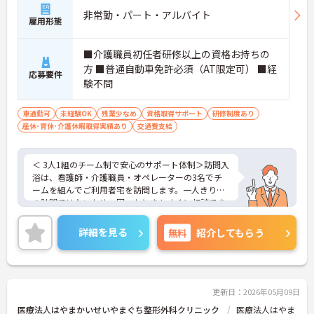
非常勤・パート・アルバイト
雇用形態
■介護職員初任者研修以上の資格お持ちの
方 ■普通自動車免許必須（AT限定可） ■経
応募要件
験不問
車通勤可
未経験OK
残業少なめ
資格取得サポート
研修制度あり
産休･育休･介護休暇取得実績あり
交通費支給
＜ 3人1組のチーム制で安心のサポート体制＞訪問入
浴は、看護師・介護職員・オペレーターの3名でチ
ームを組んでご利用者宅を訪問します。一人きりで
の訪問ではないため、困ったときもすぐに相談でき
る安心感があります。チームワークを大切にしなが
ら、協力してご利用者に快適な入浴時間を提供でき
詳細を見る
無料
紹介してもらう
るやりがいのあるお仕事です。
＜1日2時間からOK！隙間時間を活かせる柔軟な働き
方＞週2日から、1日2時間からの勤務が可能で、ご
自身のライフスタイルに合わせた働き方が選べま
す。「直行直帰」も可能なので、家事や育児の合間
更新日：2026年05月09日
を有効活用したい方にもぴったりです。
医療法人はやまかいせいやまぐち整形外科クリニック
医療法人はやま