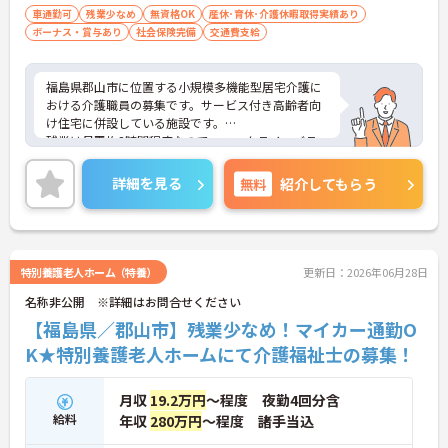
車通勤可
残業少なめ
無資格OK
産休･育休･介護休暇取得実績あり
ボーナス・賞与あり
社会保険完備
交通費支給
福島県郡山市に位置する小規模多機能型居宅介護に
おける介護職員の募集です。サービス付き高齢者向
け住宅に併設している施設です。
残業は月平均3時間程度なので、ワークライフバラ
ンスを保ちながらご勤務いただけます。また、育児
休業・介護休業の取得実績もあり、ライフステージ
詳細を見る
無料
紹介してもらう
が変化しても安心してお勤めいただける環境です。
ご興味のある方には、面接対策ポイントなど、さら
に詳細をお話しいたしますのでお気軽にご相談くだ
さい！
特別養護老人ホーム（特養）
更新日：2026年06月28日
名称非公開 ※詳細はお問合せください
【福島県／郡山市】残業少なめ！マイカー通勤O
K★特別養護老人ホームにて介護福祉士の募集！
月収
19.2万円
～程度 夜勤4回分含
給料
年収
280万円
～程度 諸手当込