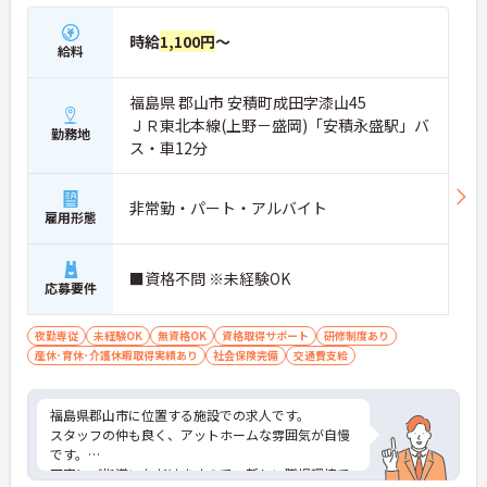
時給
1,100円
～
給料
福島県 郡山市 安積町成田字漆山45
ＪＲ東北本線(上野－盛岡)「安積永盛駅」バ
勤務地
ス・車12分
非常勤・パート・アルバイト
雇用形態
■資格不問 ※未経験OK
応募要件
夜勤専従
未経験OK
無資格OK
資格取得サポート
研修制度あり
産休･育休･介護休暇取得実績あり
社会保険完備
交通費支給
福島県郡山市に位置する施設での求人です。
スタッフの仲も良く、アットホームな雰囲気が自慢
です。
丁寧にご指導いただけますので、新しい職場環境で