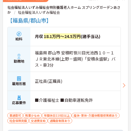
社会福祉法人いずみ福祉会特別養護老人ホーム スプリングガーデンあさ
か
社会福祉法人いずみ福祉会
【福島県/郡山市】
月収
18.1万円～24.5万円
(諸手当込)
給料
福島県 郡山市 安積町笹川目光池西１０－１
ＪＲ東北本線(上野－盛岡)「安積永盛駅」バ
勤務地
ス・車3分
正社員(正職員)
雇用形態
■介護福祉士 ■自動車運転免許
応募要件
車通勤可
残業少なめ
年間休日110日以上
産休･育休･介護休暇取得実績あり
社会保険完備
交通費支給
退職金制度あり