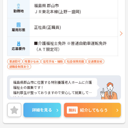
福島県 郡山市
勤務地
ＪＲ東北本線(上野－盛岡)
正社員(正職員)
雇用形態
■介護福祉士免許 ※普通自動車運転免許
応募要件
（ＡＴ限定可）
車通勤可
残業少なめ
住宅手当・補助
社会保険完備
交通費支給
退職金制度あり
福島県郡山市に位置する特別養護老人ホームに介護
福祉士の募集です！
福利厚生が整っておりますので安心して就業して頂
けます。
マイカー通勤OKなので、通勤も楽々です♪
ご興味のある方はお気軽にお問い合わせ下さい。
詳細を見る
無料
紹介してもらう