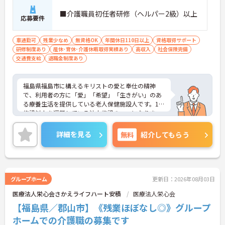
■介護職員初任者研修（ヘルパー2級）以上
応募要件
車通勤可
残業少なめ
無資格OK
年間休日110日以上
資格取得サポート
研修制度あり
産休･育休･介護休暇取得実績あり
高収入
社会保険完備
交通費支給
退職金制度あり
福島県福島市に構えるキリストの愛と奉仕の精神
で、利用者の方に「愛」「希望」「生きがい」のあ
る療養生活を提供している老人保健施設人です。10
施設以上を運営している法人施設の一つになりま
す。
車通勤可能で残業も少なめです。
詳細を見る
無料
紹介してもらう
ご興味のある方はお気軽にお問い合わせ下さい。
グループホーム
更新日：2026年08月03日
医療法人栄心会さかえライフハート安積
医療法人栄心会
【福島県／郡山市】《残業ほぼなし◎》グループ
ホームでの介護職の募集です