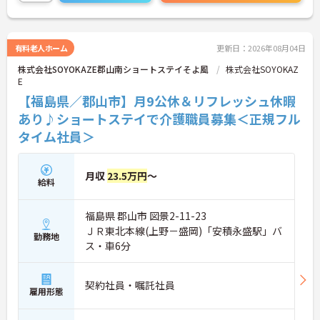
こちらの求人にご興味がございましたら面接のポイ
ントもお伝えしますので是非ご応募お待ちしており
ます。
有料老人ホーム
更新日：2026年08月04日
株式会社SOYOKAZE郡山南ショートステイそよ風
株式会社SOYOKAZ
E
【福島県／郡山市】月9公休＆リフレッシュ休暇
あり♪ショートステイで介護職員募集＜正規フル
タイム社員＞
月収
23.5万円
～
給料
福島県 郡山市 図景2-11-23
ＪＲ東北本線(上野－盛岡)「安積永盛駅」バ
勤務地
ス・車6分
契約社員・嘱託社員
雇用形態