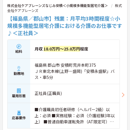
株式会社ケアブレーンズなじみ安積＜小規模多機能型居宅介護＞
株式
会社ケアブレーンズ
【福島県／郡山市】残業：月平均3時間程度☆小
規模多機能型居宅介護における介護のお仕事です
♪＜正社員＞
月収
18.0万円～25.0万円
程度
給料
福島県 郡山市 安積町荒井本町375
ＪＲ東北本線(上野－盛岡)「安積永盛駅」バ
勤務地
ス・車5分
正社員(正職員)
雇用形態
■介護職員初任者研修（ヘルパー2級）以
上：必須 ■実務経験：必須（介護経験3年以
応募要件
上） ■普通自動車運転免許（AT限定可）：
必須