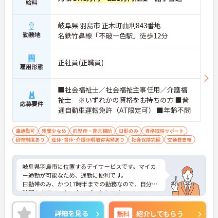
給料
岐阜県 羽島市 正木町曲利843番地
勤務地
名鉄竹鼻線「不破一色駅」徒歩12分
正社員(正職員)
雇用形態
■社会福祉士／社会福祉主事任用／介護福
祉士 ※いずれかの資格をお持ちの方 ■普
応募要件
通自動車運転免許（AT限定可） ■年齢不問
車通勤可
残業少なめ
託児所・育児補助
日勤のみ
資格取得サポート
研修制度あり
産休･育休･介護休暇取得実績あり
社会保険完備
交通費支給
岐阜県羽島市に位置するデイサービスです。マイカ
ー通勤が可能なため、通勤に便利です。
日勤帯のみ、かつ17時半までの勤務なので、自分の
時間を大切にしたい方にぴったりです。
未経験者さん大歓迎！慣れるまでは先輩スタッフが
丁寧に指導いたしますので安心して働いて頂ける環
詳細を見る
無料
紹介してもらう