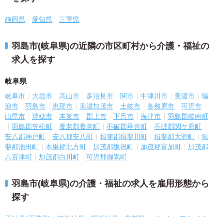
静岡県
愛知県
三重県
羽島市(岐阜県)の近隣の市区町村から介護・福祉の
求人を探す
岐阜県
岐阜市
大垣市
高山市
多治見市
関市
中津川市
美濃市
瑞
浪市
羽島市
恵那市
美濃加茂市
土岐市
各務原市
可児市
山県市
瑞穂市
本巣市
郡上市
下呂市
海津市
羽島郡岐南町
羽島郡笠松町
養老郡養老町
不破郡垂井町
不破郡関ケ原町
安八郡神戸町
安八郡安八町
揖斐郡揖斐川町
揖斐郡大野町
揖
斐郡池田町
本巣郡北方町
加茂郡坂祝町
加茂郡富加町
加茂郡
八百津町
加茂郡白川町
可児郡御嵩町
羽島市(岐阜県)の介護・福祉の求人を雇用形態から
探す