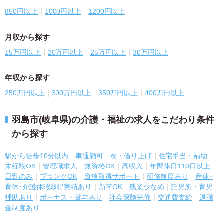
850円以上
1000円以上
1200円以上
月収から探す
15万円以上
20万円以上
25万円以上
30万円以上
年収から探す
250万円以上
300万円以上
350万円以上
400万円以上
羽島市(岐阜県)の介護・福祉の求人をこだわり条件
から探す
駅から徒歩10分以内
車通勤可
寮・借り上げ
住宅手当・補助
未経験OK
管理職求人
無資格OK
高収入
年間休日110日以上
日勤のみ
ブランクOK
資格取得サポート
研修制度あり
産休･
育休･介護休暇取得実績あり
新卒OK
残業少なめ
託児所・育児
補助あり
ボーナス・賞与あり
社会保険完備
交通費支給
退職
金制度あり