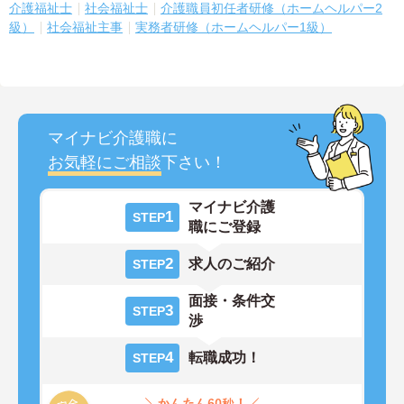
介護福祉士
社会福祉士
介護職員初任者研修（ホームヘルパー2
級）
社会福祉主事
実務者研修（ホームヘルパー1級）
マイナビ介護職に
お気軽にご相談
下さい！
マイナビ介護
1
STEP
職にご登録
2
求人のご紹介
STEP
面接・条件交
3
STEP
渉
4
転職成功！
STEP