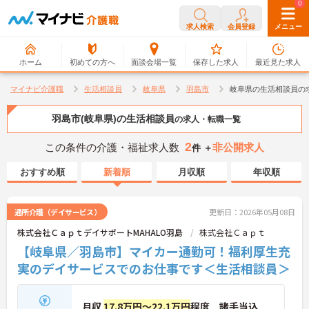
0
0
求人検索
会員登録
メニュー
ホーム
初めての方へ
面談会場一覧
保存した求人
最近見た求人
マイナビ介護職
生活相談員
岐阜県
羽島市
岐阜県の生活相談員の
羽島市(岐阜県)の生活相談員
の求人・転職一覧
2
この条件の介護・福祉求人数
非公開求人
件 ＋
おすすめ順
新着順
月収順
年収順
通所介護（デイサービス）
更新日：2026年05月08日
株式会社ＣａｐｔデイサポートMAHALO羽島
株式会社Ｃａｐｔ
【岐阜県／羽島市】マイカー通勤可！福利厚生充
実のデイサービスでのお仕事です＜生活相談員＞
月収
17.8万円～22.1万円
程度 諸手当込