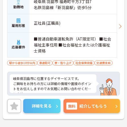
岐阜県 羽島市 福寿町平方3丁目7
勤務地
名鉄羽島線「新羽島駅」徒歩5分
正社員(正職員)
雇用形態
■普通自動車運転免許（AT限定可） ■社会
福祉主事任用 ■社会福祉士または介護福祉
応募要件
士資格
駅から徒歩10分以内
車通勤可
寮・借り上げ
社会保険完備
交通費支給
岐阜県羽島市に位置するデイサービスです。
ご興味をお持ちの方には詳細の情報や面接のポイン
トをお伝えしますのでお気軽にお問い合わせくださ
いませ。
詳細を見る
無料
紹介してもらう