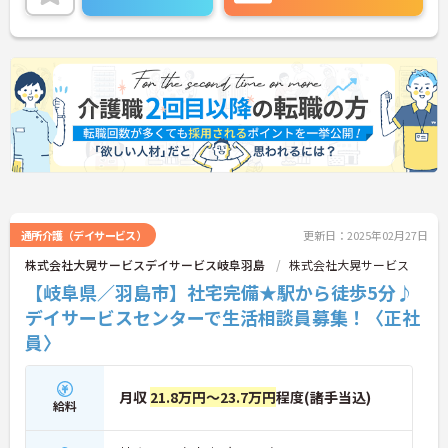
境です。
ご興味をお持ちの方には詳細の情報や面接のポイン
トをお伝えしますのでお気軽にお問い合わせくださ
いませ。
通所介護（デイサービス）
更新日：2025年02月27日
株式会社大晃サービスデイサービス岐阜羽島
株式会社大晃サービス
【岐阜県／羽島市】社宅完備★駅から徒歩5分♪
デイサービスセンターで生活相談員募集！〈正社
員〉
月収
21.8万円～23.7万円
程度(諸手当込)
給料