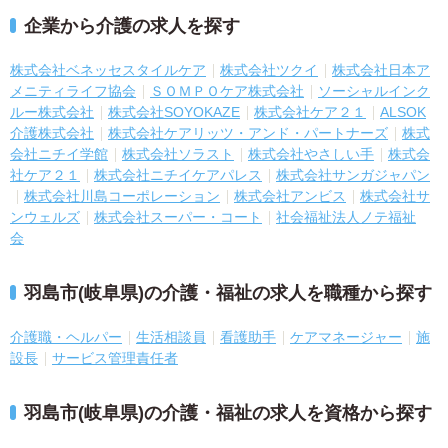
企業から介護の求人を探す
株式会社ベネッセスタイルケア
株式会社ツクイ
株式会社日本ア
メニティライフ協会
ＳＯＭＰＯケア株式会社
ソーシャルインク
ルー株式会社
株式会社SOYOKAZE
株式会社ケア２１
ALSOK
介護株式会社
株式会社ケアリッツ・アンド・パートナーズ
株式
会社ニチイ学館
株式会社ソラスト
株式会社やさしい手
株式会
社ケア２１
株式会社ニチイケアパレス
株式会社サンガジャパン
株式会社川島コーポレーション
株式会社アンビス
株式会社サ
ンウェルズ
株式会社スーパー・コート
社会福祉法人ノテ福祉
会
羽島市(岐阜県)の介護・福祉の求人を職種から探す
介護職・ヘルパー
生活相談員
看護助手
ケアマネージャー
施
設長
サービス管理責任者
羽島市(岐阜県)の介護・福祉の求人を資格から探す