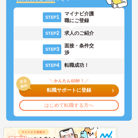
マイナビ介護
1
STEP
職にご登録
2
求人のご紹介
STEP
面接・条件交
3
STEP
渉
4
転職成功！
STEP
転職サポートに登録
はじめて転職する方へ