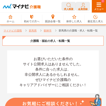
0
0
求人検索
会員登録
メニュー
ホーム
初めての方へ
面談会場一覧
保存した求人
最近見た求人
マイナビ介護職
群馬県
館林市
群馬県の介護職・求人・転職一覧
介護職・福祉の求人・転職一覧
お選びいただいた条件の
サイト公開求人はありませんでした。
条件に合った求人は、
非公開求人にあるかもしれません。
ぜひマイナビ介護職の
キャリアアドバイザーにご相談ください！