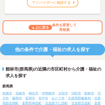
アドバイザーに相談する
条件を変更して
▲上に戻る
再検索
他の条件で介護・福祉の求人を探す
館林市(群馬県)の近隣の市区町村から介護・福祉の
求人を探す
群馬県
前橋市
高崎市
桐生市
伊勢崎市
太田市
沼田市
館林市
渋
川市
藤岡市
富岡市
安中市
みどり市
北群馬郡榛東村
北群
馬郡吉岡町
多野郡神流町
甘楽郡下仁田町
甘楽郡甘楽町
吾妻