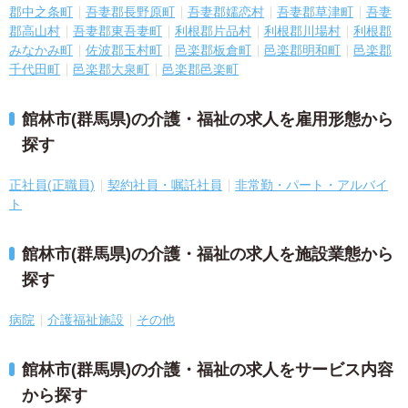
郡中之条町
吾妻郡長野原町
吾妻郡嬬恋村
吾妻郡草津町
吾妻
郡高山村
吾妻郡東吾妻町
利根郡片品村
利根郡川場村
利根郡
みなかみ町
佐波郡玉村町
邑楽郡板倉町
邑楽郡明和町
邑楽郡
千代田町
邑楽郡大泉町
邑楽郡邑楽町
館林市(群馬県)の介護・福祉の求人を雇用形態から
探す
正社員(正職員)
契約社員・嘱託社員
非常勤・パート・アルバイ
ト
館林市(群馬県)の介護・福祉の求人を施設業態から
探す
病院
介護福祉施設
その他
館林市(群馬県)の介護・福祉の求人をサービス内容
から探す