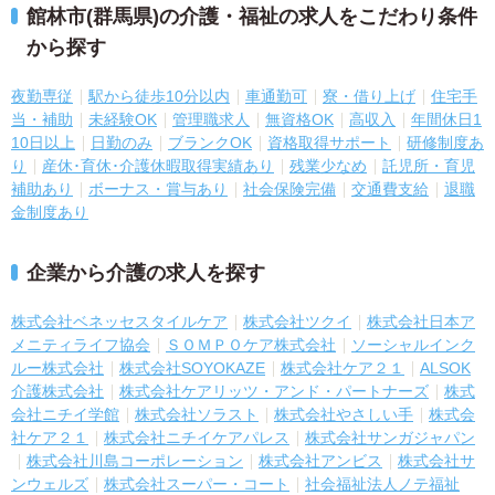
館林市(群馬県)の介護・福祉の求人をこだわり条件
から探す
夜勤専従
駅から徒歩10分以内
車通勤可
寮・借り上げ
住宅手
当・補助
未経験OK
管理職求人
無資格OK
高収入
年間休日1
10日以上
日勤のみ
ブランクOK
資格取得サポート
研修制度あ
り
産休･育休･介護休暇取得実績あり
残業少なめ
託児所・育児
補助あり
ボーナス・賞与あり
社会保険完備
交通費支給
退職
金制度あり
企業から介護の求人を探す
株式会社ベネッセスタイルケア
株式会社ツクイ
株式会社日本ア
メニティライフ協会
ＳＯＭＰＯケア株式会社
ソーシャルインク
ルー株式会社
株式会社SOYOKAZE
株式会社ケア２１
ALSOK
介護株式会社
株式会社ケアリッツ・アンド・パートナーズ
株式
会社ニチイ学館
株式会社ソラスト
株式会社やさしい手
株式会
社ケア２１
株式会社ニチイケアパレス
株式会社サンガジャパン
株式会社川島コーポレーション
株式会社アンビス
株式会社サ
ンウェルズ
株式会社スーパー・コート
社会福祉法人ノテ福祉