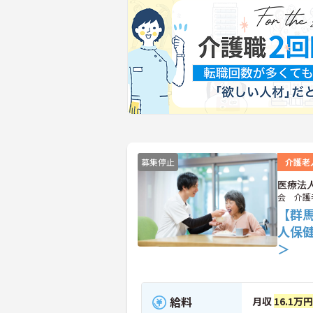
募集停止
介護老
医療法
会 介護
【群馬
人保
＞
給料
月収
16.1万円