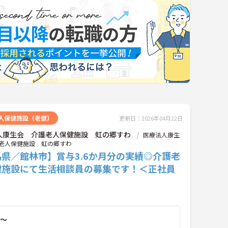
人保健施設（老健）
更新日：2026年04月22日
人康生会 介護老人保健施設 虹の郷すわ
医療法人康生
老人保健施設 虹の郷すわ
県／館林市】賞与3.6か月分の実績◎介護老
健施設にて生活相談員の募集です！＜正社員
～