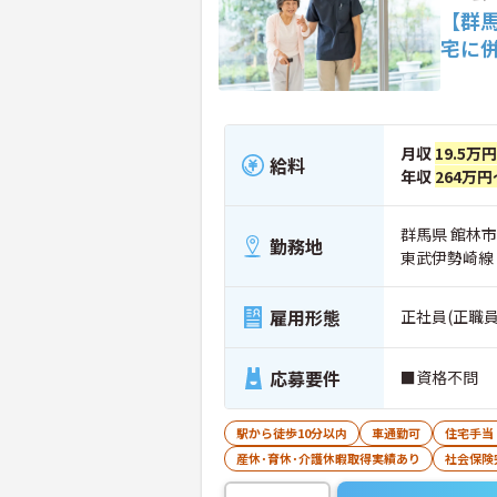
【群
宅に
月収
19.5万
給料
年収
264万円
群馬県 館林市
勤務地
東武伊勢崎線
雇用形態
正社員(正職員
応募要件
■資格不問
駅から徒歩10分以内
車通勤可
住宅手当
産休･育休･介護休暇取得実績あり
社会保険