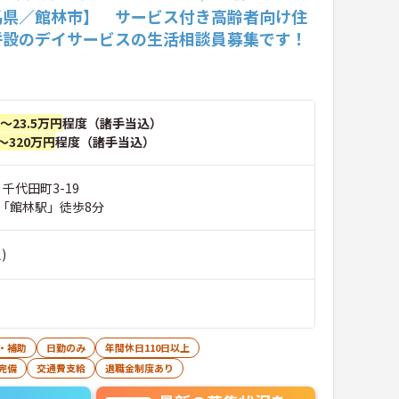
馬県／館林市】 サービス付き高齢者向け住
併設のデイサービスの生活相談員募集です！
円～23.5万円
程度（諸手当込）
～320万円
程度（諸手当込）
 千代田町3-19
「館林駅」徒歩8分
)
・補助
日勤のみ
年間休日110日以上
完備
交通費支給
退職金制度あり