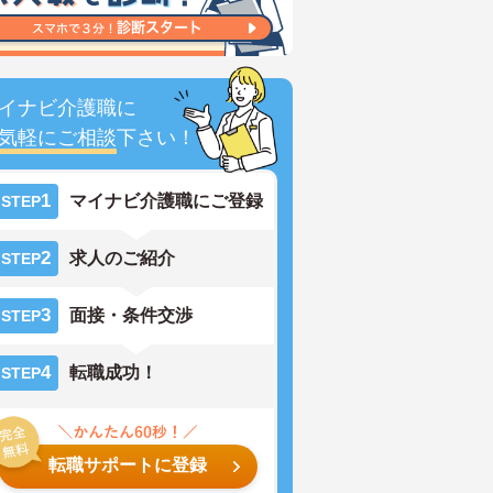
イナビ介護職に
気軽にご相談
下さい！
1
マイナビ介護職にご登録
STEP
2
求人のご紹介
STEP
3
面接・条件交渉
STEP
4
転職成功！
STEP
転職サポートに登録