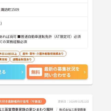
 諏訪町1509
)
あれば尚可 ■普通自動車運転免許（AT限定可）必須
ての実務経験必須
休日110日以上
産休･育休･介護休暇取得実績あり
費支給
退職金制度あり
最新の募集状況を
見る
無料
問い合わせる
ス付き高齢者向け住宅（サ高住）
更新日：2026年01月22日
社三英堂商事家族の家ひまわり館林
株式会社三英堂商事