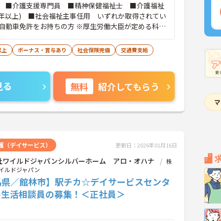
 ■介護支援専門員 ■精神保健福祉士 ■介護福祉
1年以上) ■社会福祉主事任用 いずれか取得されてい
自動車免許をお持ちの方 ※厚生労働大臣が定める科目
履修していることが成績証明書の提示にて認められる
能です。
以上
ボーナス・賞与あり
社会保険完備
交通費支給
見る
無料
紹介してもらう
護（デイサービス）
更新日：2026年01月16日
社ワイルドジャパンシルバーホーム アロ・オハナ
株
イルドジャパン
馬県／館林市】駅チカ☆デイサービスセンタ
の生活相談員の募集！＜正社員＞