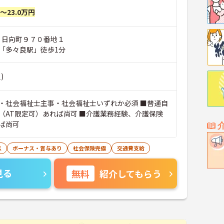
円～23.0万円
市 日向町９７０番地１
「多々良駅」徒歩1分
)
・社会福祉士主事・社会福祉士いずれか必須 ■普通自
（AT限定可）あれば尚可 ■介護業務経験、介護保険
ば尚可
K
ボーナス・賞与あり
社会保険完備
交通費支給
見る
無料
紹介してもらう