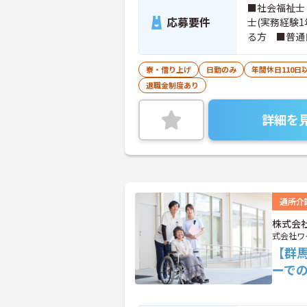
■社会福祉士
応募要件
士(実務経験
る方 ■普通
を3科目以上
方もご応募可
寮・借り上げ
日勤のみ
年間休日110日
退職金制度あり
詳細を
通所介
株式会
式会社ワ
【群
ーで