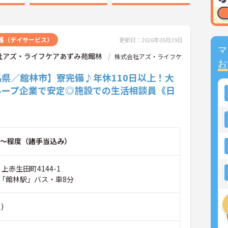
護（デイサービス）
更新日：2026年05月29日
マ
社アズ・ライフケアあずみ苑館林
株式会社アズ・ライフケ
お
馬県／館林市】寮完備♪年休110日以上！大
ループ企業で安定◎施設での生活相談員《日
～程度（諸手当込み）
上赤生田町4144-1
「館林駅」バス・車8分
)