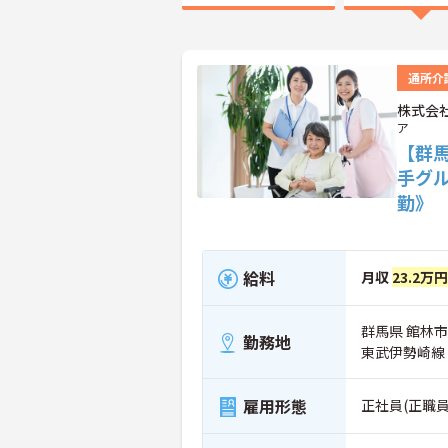
通所介
株式会
ア
【群
手グ
勤》
給料
月収
23.2万円
群馬県 館林市 
勤務地
東武伊勢崎線
雇用形態
正社員(正職員