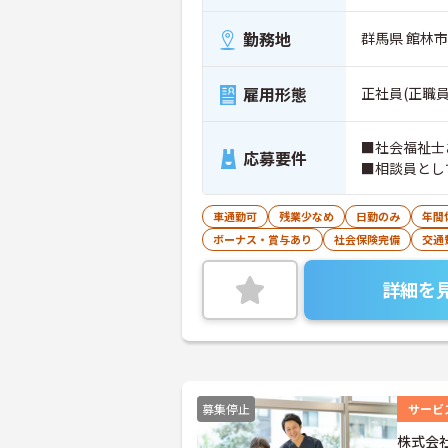
勤務地
群馬県 館林市
雇用形態
正社員(正職員
■社会福祉士
応募要件
■相談員とし
車通勤可
残業少なめ
日勤のみ
年間
ボーナス・賞与あり
社会保険完備
交通
詳細を
募集停止
サービ
株式会