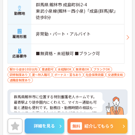
群馬県 館林市 成島町862-4
東武小泉線(館林－西小泉)「成島(群馬)駅」
勤務地
徒歩8分
非常勤・パート・アルバイト
雇用形態
■無資格・未経験可 ■ブランク可
応募要件
駅から徒歩10分以内
車通勤可
未経験OK
無資格OK
ブランクOK
研修制度あり
夏～秋入職可
ボーナス・賞与あり
社会保険完備
交通費支給
退職金制度あり
群馬県館林市に位置する特別養護老人ホームです。
最寄駅より徒歩圏内にくわえて、マイカー通勤も可
能と通勤も便利です。勤務日・勤務時間の相談も可
能なので、生活に合わせた働き方ができます。ご興
味をお持ちの方はお気軽にお問い合わせください。
詳細を見る
無料
紹介してもらう