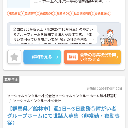
士・ホームヘルパー等の資格保持者や、福
祉系業務経験者、障害者支援施設経験者、
生活支援員、障害者支援員、就労支援員、
夜勤専従
車通勤可
未経験OK
無資格OK
社会保険完備
交通費支給
生活相談員等の経験歓迎
全国に300か所以上（※2025年10月時点）の障がい
者グループホームを展開する法人が母体です。「住
まいで困っている障がい者が『0』の社会を創る」
という理念のもと、安定した基盤でご利用者様の自
立を支援しています。週1日からの勤務が可能で、W
最新の募集状況を問
ワークや扶養内での勤務も歓迎しており、ご自身の
詳細を見る
無料
い合わせる
ペースで働けます。20代から60代まで幅広い世代が
活躍中で、未経験や無資格の方でも安心してスター
トできるよう、先輩スタッフが丁寧にサポートしま
す。昇給の機会は年2回あり、頑張りが評価される環
募集停止
境です。正社員登用制度や産休・育休制度も整って
いるため、ライフステージに合わせて長く働き続け
更新日：2026年06月20日
られます。介護に挑戦したい方や、空いた時間を有
ソーシャルインクルー株式会社ソーシャルインクルーホーム館林野辺町
効活用したい方におすすめです。ご興味のある方は
ソーシャルインクルー株式会社
詳細等をお伝えしますので、お気軽にお問い合わせ
ください。
【群馬県／館林市】週1日～3日勤務◎障がい者
グループホームにて世話人募集〈非常勤・夜勤専
従〉