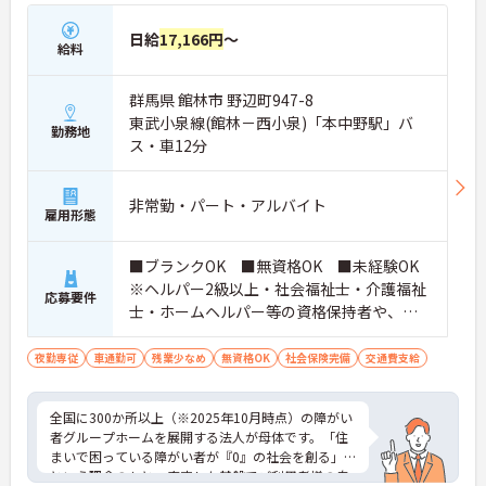
日給
17,166円
～
給料
群馬県 館林市 野辺町947-8
東武小泉線(館林－西小泉)「本中野駅」バ
勤務地
ス・車12分
非常勤・パート・アルバイト
雇用形態
■ブランクOK ■無資格OK ■未経験OK
※ヘルパー2級以上・社会福祉士・介護福祉
応募要件
士・ホームヘルパー等の資格保持者や、福
祉系業務経験者、障害者支援施設経験者、
生活支援員、障害者支援員、就労支援員、
夜勤専従
車通勤可
残業少なめ
無資格OK
社会保険完備
交通費支給
生活相談員等の経験歓迎
全国に300か所以上（※2025年10月時点）の障がい
者グループホームを展開する法人が母体です。「住
まいで困っている障がい者が『0』の社会を創る」
という理念のもと、安定した基盤でご利用者様の自