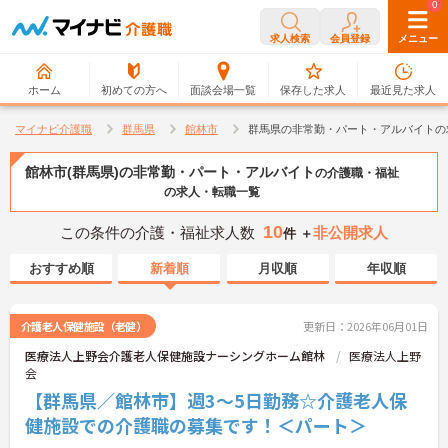
0
0
求人検索
会員登録
メニュー
ホーム
初めての方へ
面談会場一覧
保存した求人
最近見た求人
マイナビ介護職
群馬県
館林市
群馬県の非常勤・パート・アルバイトの
館林市(群馬県)の非常勤・パート・アルバイト
の介護職・福祉
の求人・転職一覧
10
この条件の介護・福祉求人数
非公開求人
件 ＋
おすすめ順
新着順
月収順
年収順
介護老人保健施設（老健）
更新日：2026年06月01日
医療法人上野会介護老人保健施設ナーシングホーム館林
医療法人上野
会
【群馬県／館林市】週3～5日勤務☆介護老人保
健施設での介護職の募集です！＜パート＞