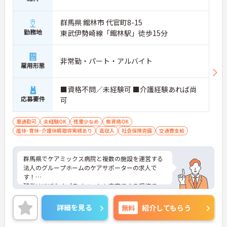
群馬県 館林市 代官町8-15
勤務地
東武伊勢崎線「館林駅」徒歩15分
非常勤・パート・アルバイト
雇用形態
■資格不問／未経験可 ■介護経験あれば尚
応募要件
可
車通勤可
未経験OK
残業少なめ
無資格OK
産休･育休･介護休暇取得実績あり
高収入
社会保険完備
交通費支給
群馬県でケアミックス病院と複数の施設を運営する
法人のグループホームのケアサポーターの求人で
す！
残業はほぼなくプライベートも充実できる環境で
す。
ご興味ある方には、面接対策ポイントなど、さらに
詳細を見る
無料
紹介してもらう
詳細をお話しいたしますのでお気軽にご相談くださ
い！