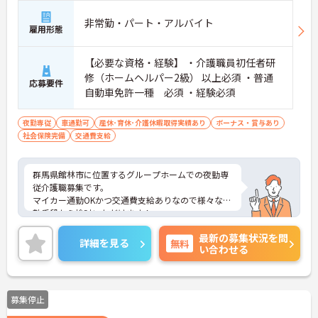
非常勤・パート・アルバイト
雇用形態
【必要な資格・経験】 ・介護職員初任者研
修（ホームヘルパー2級） 以上必須 ・普通
応募要件
自動車免許一種 必須 ・経験必須
夜勤専従
車通勤可
産休･育休･介護休暇取得実績あり
ボーナス・賞与あり
社会保険完備
交通費支給
群馬県館林市に位置するグループホームでの夜勤専
従介護職募集です。
マイカー通勤OKかつ交通費支給ありなので様々な通
勤手段から検討いただけます！
ご興味のある方はご面接のポイントお伝えしますの
最新の募集状況を問
でご気軽にお問合せください。
詳細を見る
無料
い合わせる
募集停止