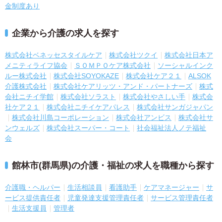
金制度あり
企業から介護の求人を探す
株式会社ベネッセスタイルケア
株式会社ツクイ
株式会社日本ア
メニティライフ協会
ＳＯＭＰＯケア株式会社
ソーシャルインク
ルー株式会社
株式会社SOYOKAZE
株式会社ケア２１
ALSOK
介護株式会社
株式会社ケアリッツ・アンド・パートナーズ
株式
会社ニチイ学館
株式会社ソラスト
株式会社やさしい手
株式会
社ケア２１
株式会社ニチイケアパレス
株式会社サンガジャパン
株式会社川島コーポレーション
株式会社アンビス
株式会社サ
ンウェルズ
株式会社スーパー・コート
社会福祉法人ノテ福祉
会
館林市(群馬県)の介護・福祉の求人を職種から探す
介護職・ヘルパー
生活相談員
看護助手
ケアマネージャー
サ
ービス提供責任者
児童発達支援管理責任者
サービス管理責任者
生活支援員
管理者