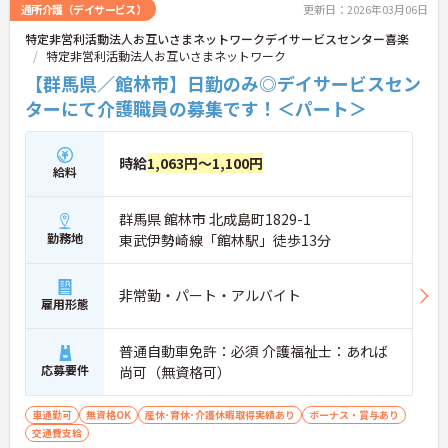
通所介護（デイサービス）
更新日：2026年03月06日
特定非営利活動法人お互いさまネットワークデイサービスセンター喜楽
特定非営利活動法人お互いさまネットワーク
【群馬県／館林市】日勤のみ◎デイサービスセン
ターにて介護職員の募集です！＜パート＞
時給
1,063円～1,100円
給料
群馬県 館林市 北成島町1829-1
勤務地
東武伊勢崎線「館林駅」徒歩13分
非常勤・パート・アルバイト
雇用形態
普通自動車免許：必須 介護福祉士：あれば
応募要件
尚可（無資格可）
車通勤可
無資格OK
産休･育休･介護休暇取得実績あり
ボーナス・賞与あり
交通費支給