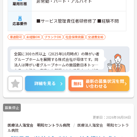
非常勤・パート・アルバイト
雇用形態
■サービス管理責任者研修修了 ■経験不問
応募要件
車通勤可
未経験OK
ブランクOK
社会保険完備
交通費支給
全国に300カ所以上（2025年10月時点）の障がい者
グループホームを展開する株式会社が母体です。同
法人は障がい者グループホームの施設数日本トップ
クラスを誇り、安定した基盤のもとで働くことがで
きます。 週2日～、勤務時間は調整可能、平日のみ
最新の募集状況を問
の勤務もご相談いただけます。子育て中の方も多数
詳細を見る
無料
い合わせる
活躍されているなど、ライフスタイルに合わせた柔
軟な働き方が実現できる環境です。20代から60代ま
で幅広い年代のスタッフが在籍しており、風通しの
良い職場です。キャリアアップを目指す方には、正
募集停止
社員登用制度も用意されています。資格を活かし、
ワークライフバランスを大切にしながら長期的にキ
更新日：2026年06月04日
ャリアを築きたい方におすすめです。 ご興味のある
医療法人海宝会 明和セントラル病院
医療法人海宝会 明和セントラ
方は詳細等をお伝えしますので、お気軽にお問い合
ル病院
わせください。