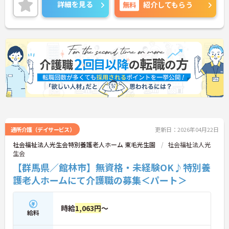
詳細をお話しいたしますのでお気軽にご相談くださ
詳細を見る
無料
紹介してもらう
い。
通所介護（デイサービス）
更新日：2026年04月22日
社会福祉法人光生会特別養護老人ホーム 東毛光生園
社会福祉法人光
生会
【群馬県／館林市】無資格・未経験OK♪特別養
護老人ホームにて介護職の募集＜パート＞
時給
1,063円
～
給料