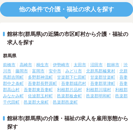
他の条件で介護・福祉の求人を探す
館林市(群馬県)の近隣の市区町村から介護・福祉の
求人を探す
群馬県
前橋市
高崎市
桐生市
伊勢崎市
太田市
沼田市
館林市
渋
川市
藤岡市
富岡市
安中市
みどり市
北群馬郡榛東村
北群
馬郡吉岡町
多野郡神流町
甘楽郡下仁田町
甘楽郡甘楽町
吾妻
郡中之条町
吾妻郡長野原町
吾妻郡嬬恋村
吾妻郡草津町
吾妻
郡高山村
吾妻郡東吾妻町
利根郡片品村
利根郡川場村
利根郡
みなかみ町
佐波郡玉村町
邑楽郡板倉町
邑楽郡明和町
邑楽郡
千代田町
邑楽郡大泉町
邑楽郡邑楽町
館林市(群馬県)の介護・福祉の求人を雇用形態から
探す