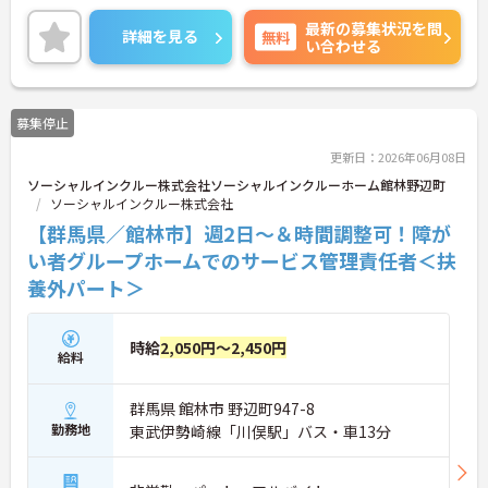
立を支援しています。週1日からの勤務が可能で、W
最新の募集状況を問
ワークや扶養内での勤務も歓迎しており、ご自身の
詳細を見る
無料
い合わせる
ペースで働けます。20代から60代まで幅広い世代が
活躍中で、未経験や無資格の方でも安心してスター
トできるよう、先輩スタッフが丁寧にサポートしま
す。昇給の機会は年2回あり、頑張りが評価される環
募集停止
境です。正社員登用制度や産休・育休制度も整って
いるため、ライフステージに合わせて長く働き続け
更新日：2026年06月08日
られます。介護に挑戦したい方や、空いた時間を有
ソーシャルインクルー株式会社ソーシャルインクルーホーム館林野辺町
効活用したい方におすすめです。ご興味のある方は
ソーシャルインクルー株式会社
詳細等をお伝えしますので、お気軽にお問い合わせ
ください。
【群馬県／館林市】週2日～＆時間調整可！障が
い者グループホームでのサービス管理責任者＜扶
養外パート＞
時給
2,050円～2,450円
給料
群馬県 館林市 野辺町947-8
勤務地
東武伊勢崎線「川俣駅」バス・車13分