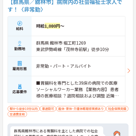
【群馬県／舘林市】病院内の社会福祉士求人で
す！〈非常勤〉
時給
1,080円
～
給料
群馬県 館林市 堀工町1269
勤務地
東武伊勢崎線「茂林寺前駅」徒歩10分
非常勤・パート・アルバイト
雇用形態
■胃腸科を専門とした39床の病院での医療
ソーシャルワーカー業務 【業務内容】 患者
応募要件
様の医療相談 ？退院相談および調整 近隣施
設との連携・調整業務等 その他？般的な医
療ソーシャルワーカーに付随する業務
駅から徒歩10分以内
車通勤可
産休･育休･介護休暇取得実績あり
社会保険完備
交通費支給
群馬県館林市にある胃腸科を主とした病院での社会