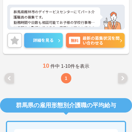
群馬県館林市のデイサービスセンターにてパート介
護職員の募集です。
勤務時間や日数も相談可能でお子様の学校行事等に
は希望休の取得もできる為、家庭との両立もできま
す。
最新の募集状況を問
マイスペシャルデイとして全員が有休取得もしてい
詳細を見る
無料
い合わせる
ます。
ご興味のある方には、面接対策ポイントなどさらに
詳細をお話いたしますので、お気軽にご相談くださ
い。
10
件中 1-10件を表示
1
群馬県の雇用形態別介護職の平均給与