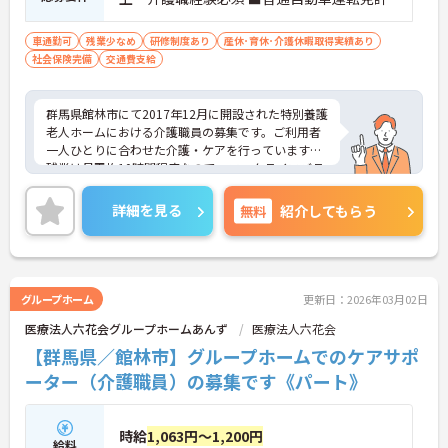
車通勤可
残業少なめ
研修制度あり
産休･育休･介護休暇取得実績あり
社会保険完備
交通費支給
群馬県館林市にて2017年12月に開設された特別養護
老人ホームにおける介護職員の募集です。ご利用者
一人ひとりに合わせた介護・ケアを行っています。
残業は月平均10時間程度なので、ワークライフバラ
ンスを保ちながらご勤務いただけます。また、マイ
カー通勤が可能なので通勤が苦になりません。
詳細を見る
無料
紹介してもらう
ご興味のある方には、面接対策ポイントなど、さら
に詳細をお話しいたしますのでお気軽にご相談くだ
さい！
グループホーム
更新日：2026年03月02日
医療法人六花会グループホームあんず
医療法人六花会
【群馬県／館林市】グループホームでのケアサポ
ーター（介護職員）の募集です《パート》
時給
1,063円～1,200円
給料