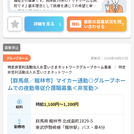
福祉士の募集です。病床数39床のアットホームな病
院です♪基本理念として医療を通じての希望と幸せ
の提供を掲げております。
ご興味ある方には、面接のポイントなど、さらに詳
最新の募集状況を問
細をお話致しますのでお気軽にご相談ください。
詳細を見る
無料
い合わせる
募集停止
グループホーム
更新日：2026年04月07日
特定非営利活動法人お互いさまネットワークグループホーム喜楽
特定
非営利活動法人お互いさまネットワーク
【群馬県／館林市】マイカー通勤◎グループホー
ムでの夜勤専従介護職募集＜非常勤＞
時給
1,100円～1,200円
給料
群馬県 館林市 北成島町1829-5
勤務地
東武伊勢崎線「館林駅」バス・車4分