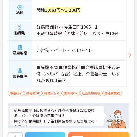
時給
1,063円～1,200円
給料
群馬県 館林市 赤生田町1865－1
勤務地
東武伊勢崎線「茂林寺前駅」バス・車10分
非常勤・パート・アルバイト
雇用形態
■経験不問 ■無資格可 ■介護職員初任者研
修（ヘルパー2級）以上、介護福祉士 いず
応募要件
れかあれば尚可
車通勤可
未経験OK
残業少なめ
無資格OK
社会保険完備
交通費支給
群馬県館林市に位置する介護老人保健施設におけ
る、パート介護職の募集です！
時間外労働時間無し♪福利厚生が整った環境での就
業です！
ご興味ある方には、面接対策ポイントなど、さらに