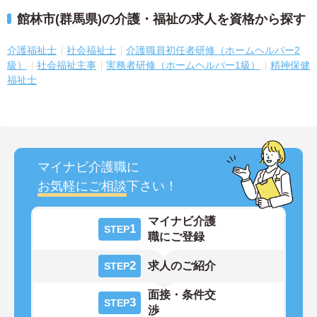
館林市(群馬県)の介護・福祉の求人を資格から探す
介護福祉士
社会福祉士
介護職員初任者研修（ホームヘルパー2
級）
社会福祉主事
実務者研修（ホームヘルパー1級）
精神保健
福祉士
マイナビ介護職に
お気軽にご相談
下さい！
マイナビ介護
1
STEP
職にご登録
2
求人のご紹介
STEP
面接・条件交
3
STEP
渉