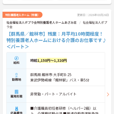
特別養護老人ホーム（特養）
更新日：2026年03月26日
社会福祉法人ポプラ会特別養護老人ホームあざみ荘
社会福祉法人ポプ
ラ会
【群馬県／館林市】残業：月平均10時間程度！
特別養護老人ホームにおける介護のお仕事です♪
＜パート＞
時給
1,150円～1,320円
給料
群馬県 館林市 大手町8-25
勤務地
東武伊勢崎線「館林駅」バス・車5分
非常勤・パート・アルバイト
雇用形態
■介護職員初任者研修（ヘルパー2級）以
応募要件
上 介護職経験必須 ■普通自動車運転免許