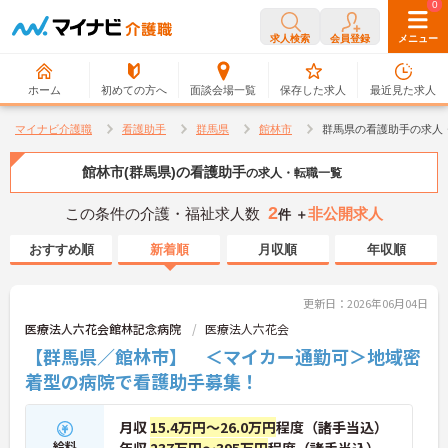
0
0
求人検索
会員登録
メニュー
ホーム
初めての方へ
面談会場一覧
保存した求人
最近見た求人
マイナビ介護職
看護助手
群馬県
館林市
群馬県の看護助手の求人
館林市(群馬県)の看護助手
の求人・転職一覧
2
この条件の介護・福祉求人数
非公開求人
件 ＋
おすすめ順
新着順
月収順
年収順
更新日：2026年06月04日
医療法人六花会館林記念病院
医療法人六花会
【群馬県／館林市】 ＜マイカー通勤可＞地域密
着型の病院で看護助手募集！
月収
15.4万円～26.0万円
程度（諸手当込）
給料