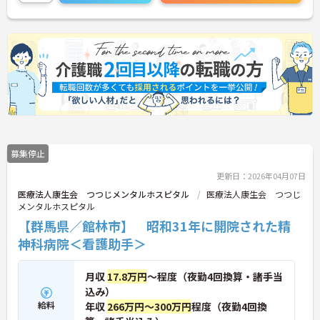
募集停止
更新日：2026年04月07日
医療法人康生会 つつじメンタルホスピタル
医療法人康生会 つつじ
メンタルホスピタル
【群馬県／館林市】 昭和31年に開院された精
神科病院＜看護助手＞
月収
17.8万円
～程度（夜勤4回換算・諸手当
込み）
給料
年収
266万円～300万円
程度（夜勤4回換