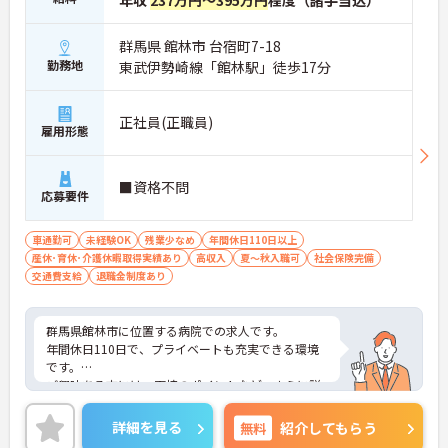
年収
237万円～395万円
程度（諸手当込）
群馬県 館林市 台宿町7-18
勤務地
東武伊勢崎線「館林駅」徒歩17分
正社員(正職員)
雇用形態
■資格不問
応募要件
車通勤可
未経験OK
残業少なめ
年間休日110日以上
産休･育休･介護休暇取得実績あり
高収入
夏～秋入職可
社会保険完備
交通費支給
退職金制度あり
群馬県館林市に位置する病院での求人です。
年間休日110日で、プライベートも充実できる環境
です。
ご興味ある方には、面接のポイントなど、さらに詳
細をお話致しますのでお気軽にご相談ください。
詳細を見る
無料
紹介してもらう