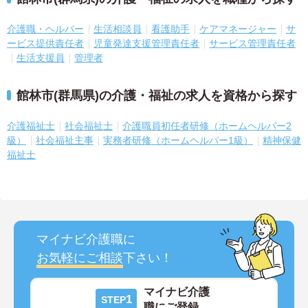
介護職・ヘルパー
生活相談員
看護助手
ケアマネージャー
サ
ービス提供責任者
児童発達支援管理責任者
サービス管理責任者
生活支援員
管理者
館林市(群馬県)の介護・福祉の求人を資格から探す
介護福祉士
社会福祉士
介護職員初任者研修（ホームヘルパー2
級）
社会福祉主事
実務者研修（ホームヘルパー1級）
精神保健
福祉士
マイナビ介護職に
お気軽にご相談
下さい！
マイナビ介護
1
STEP
職にご登録