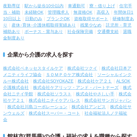
夜勤専従
駅から徒歩10分以内
車通勤可
寮・借り上げ
住宅手
当・補助
未経験OK
管理職求人
無資格OK
高収入
年間休日1
10日以上
日勤のみ
ブランクOK
資格取得サポート
研修制度あ
り
産休･育休･介護休暇取得実績あり
残業少なめ
託児所・育児
補助あり
ボーナス・賞与あり
社会保険完備
交通費支給
退職
金制度あり
企業から介護の求人を探す
株式会社ベネッセスタイルケア
株式会社ツクイ
株式会社日本ア
メニティライフ協会
ＳＯＭＰＯケア株式会社
ソーシャルインク
ルー株式会社
株式会社SOYOKAZE
株式会社ケア２１
ALSOK
介護株式会社
株式会社ケアリッツ・アンド・パートナーズ
株式
会社ニチイ学館
株式会社ソラスト
株式会社やさしい手
株式会
社ケア２１
株式会社ニチイケアパレス
株式会社サンガジャパン
株式会社川島コーポレーション
株式会社アンビス
株式会社サ
ンウェルズ
株式会社スーパー・コート
社会福祉法人ノテ福祉
会
館林市(群馬県)の介護・福祉の求人を職種から探す