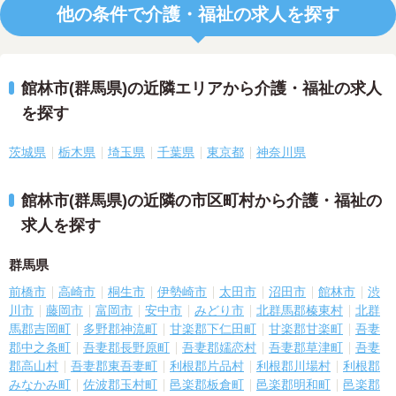
他の条件で介護・福祉の求人を探す
館林市(群馬県)の近隣エリアから介護・福祉の求人
を探す
茨城県
栃木県
埼玉県
千葉県
東京都
神奈川県
館林市(群馬県)の近隣の市区町村から介護・福祉の
求人を探す
群馬県
前橋市
高崎市
桐生市
伊勢崎市
太田市
沼田市
館林市
渋
川市
藤岡市
富岡市
安中市
みどり市
北群馬郡榛東村
北群
馬郡吉岡町
多野郡神流町
甘楽郡下仁田町
甘楽郡甘楽町
吾妻
郡中之条町
吾妻郡長野原町
吾妻郡嬬恋村
吾妻郡草津町
吾妻
郡高山村
吾妻郡東吾妻町
利根郡片品村
利根郡川場村
利根郡
みなかみ町
佐波郡玉村町
邑楽郡板倉町
邑楽郡明和町
邑楽郡