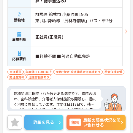
算・諸手当込み）
群馬県 館林市 小桑原町1505
勤務地
東武伊勢崎線「茂林寺前駅」バス・車7分
正社員(正職員)
雇用形態
■経験不問 ■普通自動車免許
応募要件
車通勤可
年間休日110日以上
産休･育休･介護休暇取得実績あり
社会保険完備
交通費支給
退職金制度あり
昭和31年に開院された歴史ある病院です。病院のほ
か、歯科診療所、介護老人保健施設も開設し、幅広
く地域に貢献しています。年間休日119日で、残業
もございませんので、プライベートの時間も大切に
しながらご勤務いただけます。ご興味ある方には、
最新の募集状況を問
面接のポイントなど、さらに詳細をお話致しますの
詳細を見る
無料
い合わせる
でお気軽にご相談ください。