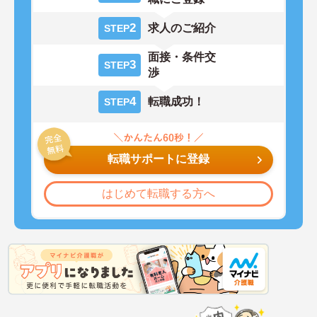
2
求人のご紹介
STEP
面接・条件交
3
STEP
渉
4
転職成功！
STEP
転職サポートに登録
はじめて転職する方へ