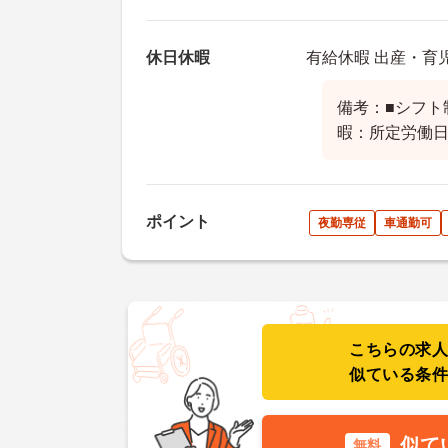
休日休暇
有給休暇 出産・育
備考：■シフト
暇：所定労働
ポイント
夜勤専従
車通勤可
こちらの求
似ている条
似て
無料