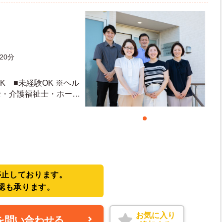
20分
K ■未経験OK ※ヘル
士・介護福祉士・ホーム
や、福祉系業務経験
者、生活支援員、障害
生活相談員等の経験歓
停止しております。
認も承ります。
お気に入り
を問い合わせる