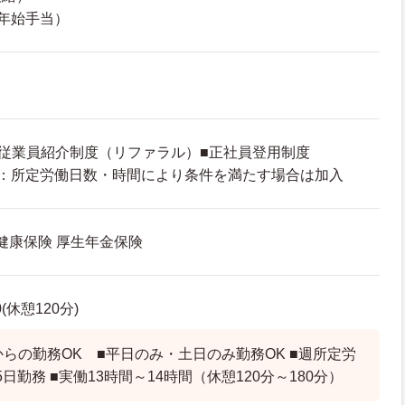
年始手当）
■従業員紹介制度（リファラル）■正社員登用制度
て：所定労働日数・時間により条件を満たす場合は加入
 健康保険 厚生年金保険
0(休憩120分)
からの勤務OK ■平日のみ・土日のみ勤務OK ■週所定労
日勤務 ■実働13時間～14時間（休憩120分～180分）