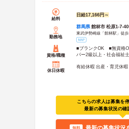
日給17,166円～
給料
群馬県
館林市 松原1-7-40
東武伊勢崎線「館林駅」徒歩
勤務地
MAP
■ブランクOK ■無資格O
パー2級以上・社会福祉
資格/職種
ヘルパー等の資格保持者
有給休暇 出産・育児休暇
者、障害者支援施設経験
休日休暇
者支援員、就労支援員、
迎
こちらの求人は募集を
最新の募集状況の確
最新の募集状況
無料