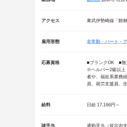
アクセス
東武伊勢崎線「館林
雇用形態
非常勤・パート・
応募資格
■ブランクOK ■無
※ヘルパー2級以
者や、福祉系業務
員、就労支援員、
給料
日給 17,166円～
諸手当
通勤手当（規定内