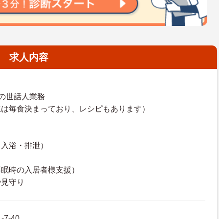
求人内容
の世話人業務
立は毎食決まっており、レシピもあります）
・入浴・排泄）
不眠時の入居者様支援）
や見守り
7-40