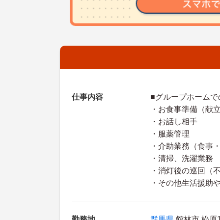
仕事内容
■グループホームで
・お食事準備（献
・お話し相手
・服薬管理
・介助業務（食事
・清掃、洗濯業務
・消灯後の巡回（
・その他生活援助
勤務地
群馬県
館林市 松原1-