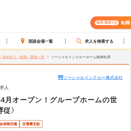
転職
無料!簡単1分
面談会場一覧
求人を検索する
・福祉求人・転職・募集一覧
ソーシャルインクルーホーム館林松原
ソーシャルインクルー株式会社
求人
5年4月オープン！グループホームの世
専従〉
会保険完備
交通費支給