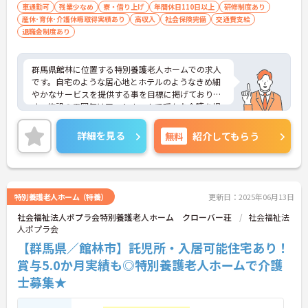
車通勤可
残業少なめ
寮・借り上げ
年間休日110日以上
研修制度あり
産休･育休･介護休暇取得実績あり
高収入
社会保険完備
交通費支給
退職金制度あり
群馬県館林に位置する特別養護老人ホームでの求人
です。自宅のような居心地とホテルのようなきめ細
やかなサービスを提供する事を目標に掲げておりま
す。施設の雰囲気はアットホームで暖かな介護を提
供する事が出来ます。8：00～18：00までの無料託
児所が完備されているので、お子様がいらっしゃる
詳細を見る
無料
紹介してもらう
方でも安心してご就業していただけます。期末には
介護職員処遇改善加算が別途支給されます。退職金
制度もあり、各種特別休暇があるため働きやすさ◎
です♪ご興味のある方はお気軽にお問い合わせ下さ
い。
特別養護老人ホーム（特養）
更新日：2025年06月13日
社会福祉法人ポプラ会特別養護老人ホーム クローバー荘
社会福祉法
人ポプラ会
【群馬県／館林市】託児所・入居可能住宅あり！
賞与5.0か月実績も◎特別養護老人ホームで介護
士募集★