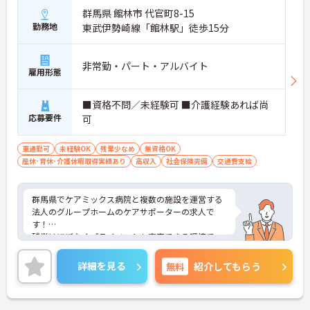
群馬県 館林市 代官町8-15
勤務地
東武伊勢崎線「館林駅」徒歩15分
非常勤・パート・アルバイト
雇用形態
■資格不問／未経験可 ■介護経験あれば尚
応募要件
可
車通勤可
未経験OK
残業少なめ
無資格OK
産休･育休･介護休暇取得実績あり
高収入
社会保険完備
交通費支給
群馬県でケアミックス病院と複数の施設を運営する
法人のグループホームのケアサポーターの求人で
す！
残業はほぼなくプライベートも充実できる環境で
す。
ご興味ある方には、面接対策ポイントなど、さらに
詳細を見る
無料
紹介してもらう
詳細をお話しいたしますのでお気軽にご相談くださ
い！