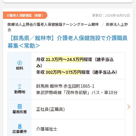
介護老人保健施設（老健）
更新日：2026年06月01日
医療法人上野会介護老人保健施設ナーシングホーム館林
医療法人上野
会
【群馬県／館林市】介護老人保健施設で介護職員
募集＜常勤＞
月収
21.3万円～24.5万円
程度（諸手当込
み）
給料
年収
302万円～375万円
程度（諸手当込み）
群馬県 館林市 赤生田町1865-1
勤務地
東武伊勢崎線「茂林寺前駅」バス・車10分
正社員(正職員)
雇用形態
介護福祉士
応募要件