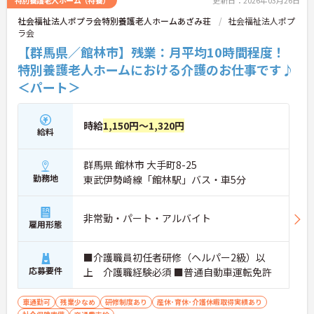
特別養護老人ホーム（特養）
更新日：2026年03月26日
社会福祉法人ポプラ会特別養護老人ホームあざみ荘
社会福祉法人ポプ
ラ会
【群馬県／館林市】残業：月平均10時間程度！
特別養護老人ホームにおける介護のお仕事です♪
＜パート＞
時給
1,150円～1,320円
給料
群馬県 館林市 大手町8-25
勤務地
東武伊勢崎線「館林駅」バス・車5分
非常勤・パート・アルバイト
雇用形態
■介護職員初任者研修（ヘルパー2級）以
応募要件
上 介護職経験必須 ■普通自動車運転免許
車通勤可
残業少なめ
研修制度あり
産休･育休･介護休暇取得実績あり