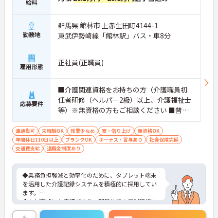
給料
群馬県 館林市 上赤生田町4144-1
勤務地
東武伊勢崎線「館林駅」バス・車8分
正社員(正職員)
雇用形態
■介護関連資格をお持ちの方（介護職員初
任者研修（ヘルパー2級）以上、介護福祉士
応募要件
等）※無資格の方もご相談ください ■普通
自動車第一種運転免許歓迎 ※夜勤対応必須
（配属サービスに関わらず、介護職正社員
車通勤可
未経験OK
残業少なめ
寮・借り上げ
無資格OK
年間休日110日以上
は夜勤シフトに入る可能性があります）
ブランクOK
ボーナス・賞与あり
社会保険完備
交通費支給
退職金制度あり
◆業務負担軽減と効率化のために、タブレット端末
を活用した介護記録システムを積極的に採用してい
ます。
◆人材育成にも定評があり、配属先での個別研修に
加え、本部主導の集合研修やeラーニングシステムな