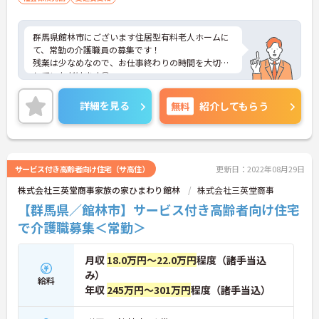
群馬県館林市にございます住居型有料老人ホームに
て、常勤の介護職員の募集です！
残業は少なめなので、お仕事終わりの時間を大切に
していただけます◎
最寄駅から徒歩1分、無料駐車場もあるのでマイカ
ー通勤も可能！通勤もラクラクです♪
詳細を見る
無料
紹介してもらう
ご興味ある方には、面接対策ポイントなど、さらに
詳細をお話しいたしますのでお気軽にご相談くださ
い！
サービス付き高齢者向け住宅（サ高住）
更新日：2022年08月29日
株式会社三英堂商事家族の家ひまわり館林
株式会社三英堂商事
【群馬県／館林市】サービス付き高齢者向け住宅
で介護職募集＜常勤＞
月収
18.0万円～22.0万円
程度（諸手当込
み）
給料
年収
245万円～301万円
程度（諸手当込）