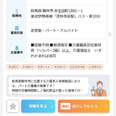
群馬県 館林市 赤生田町1865－1
勤務地
東武伊勢崎線「茂林寺前駅」バス・車10分
非常勤・パート・アルバイト
雇用形態
■経験不問 ■無資格可 ■介護職員初任者研
修（ヘルパー2級）以上、介護福祉士 いず
応募要件
れかあれば尚可
車通勤可
未経験OK
残業少なめ
無資格OK
社会保険完備
交通費支給
群馬県館林市に位置する介護老人保健施設におけ
る、パート介護職の募集です！
時間外労働時間無し♪福利厚生が整った環境での就
業です！
ご興味ある方には、面接対策ポイントなど、さらに
詳細をお話しいたしますのでお気軽にご相談くださ
詳細を見る
無料
紹介してもらう
い。