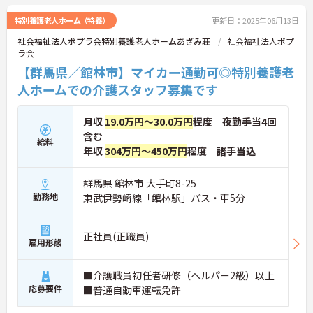
きやすさ◎です♪ご興味のある方はお気軽にお問い
合わせ下さい。
特別養護老人ホーム（特養）
更新日：2025年06月13日
社会福祉法人ポプラ会特別養護老人ホームあざみ荘
社会福祉法人ポプ
ラ会
【群馬県／館林市】マイカー通勤可◎特別養護老
人ホームでの介護スタッフ募集です
月収
19.0万円～30.0万円
程度 夜勤手当4回
含む
給料
年収
304万円～450万円
程度 諸手当込
群馬県 館林市 大手町8-25
勤務地
東武伊勢崎線「館林駅」バス・車5分
正社員(正職員)
雇用形態
■介護職員初任者研修（ヘルパー2級）以上
応募要件
■普通自動車運転免許