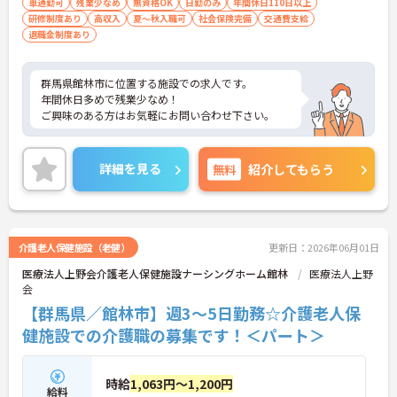
車通勤可
残業少なめ
無資格OK
日勤のみ
年間休日110日以上
研修制度あり
高収入
夏～秋入職可
社会保険完備
交通費支給
退職金制度あり
群馬県館林市に位置する施設での求人です。
年間休日多めで残業少なめ！
ご興味のある方はお気軽にお問い合わせ下さい。
詳細を見る
無料
紹介してもらう
介護老人保健施設（老健）
更新日：2026年06月01日
医療法人上野会介護老人保健施設ナーシングホーム館林
医療法人上野
会
【群馬県／館林市】週3～5日勤務☆介護老人保
健施設での介護職の募集です！＜パート＞
時給
1,063円～1,200円
給料