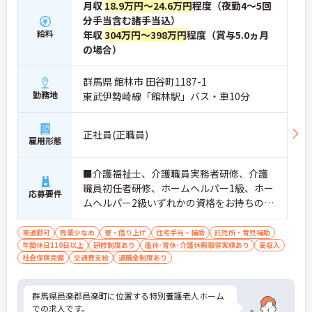
月収
18.9万円～24.6万円
程度（夜勤4～5回
分手当含む諸手当込）
給料
年収
304万円～398万円
程度（賞与5.0ヵ月
の場合）
群馬県 館林市 田谷町1187-1
勤務地
東武伊勢崎線「館林駅」バス・車10分
正社員(正職員)
雇用形態
■介護福祉士、介護職員実務者研修、介護
職員初任者研修、ホームヘルパー1級、ホー
応募要件
ムヘルパー2級いずれかの資格をお持ちの方
■普通自動車運転免許
車通勤可
残業少なめ
寮・借り上げ
住宅手当・補助
託児所・育児補助
年間休日110日以上
研修制度あり
産休･育休･介護休暇取得実績あり
高収入
社会保険完備
交通費支給
退職金制度あり
群馬県邑楽郡邑楽町に位置する特別養護老人ホーム
での求人です。