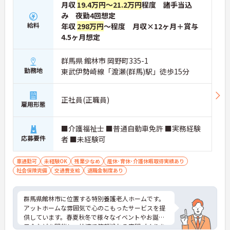
月収
19.4万円～21.2万円
程度 諸手当込
み 夜勤4回想定
給料
年収
298万円
～程度 月収×12ヶ月＋賞与
4.5ヶ月想定
群馬県 館林市 岡野町335-1
勤務地
東武伊勢崎線「渡瀬(群馬)駅」徒歩15分
正社員(正職員)
雇用形態
■介護福祉士 ■普通自動車免許 ■実務経験
応募要件
者 ■未経験可
車通勤可
未経験OK
残業少なめ
産休･育休･介護休暇取得実績あり
社会保険完備
交通費支給
退職金制度あり
群馬県館林市に位置する特別養護老人ホームです。
アットホームな雰囲気で心のこもったサービスを提
供しています。春夏秋冬で様々なイベントやお誕生
日会などを開催し、快適で笑顔溢れる空間づくりを