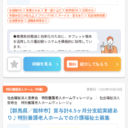
自動車第一種運転免許歓迎 ※夜勤対応必須
（配属サービスに関わらず、介護職正社員
未経験OK
残業少なめ
寮・借り上げ
無資格OK
日勤のみ
年間休日110日以上
は夜勤シフトに入る可能性があります）
ブランクOK
ボーナス・賞与あり
社会保険完備
交通費支給
退職金制度あり
◆業務負担軽減と効率化のために、タブレット端末
を活用した介護記録システムを積極的に採用してい
ます。
◆人材育成にも定評があり、配属先での個別研修に
加え、本部主導の集合研修やeラーニングシステムな
ど、未経験からでも着実にスキルアップできる教育
詳細を見る
無料
紹介してもらう
体制が整っています
◆育児・介護支援制度も充実しており、育児休暇取
得推進や、学習・健康・食事などに使える独自の福
利厚生ポイント付与など、職員の生活全般を支える
手厚い福利厚生制度を用意しています。
特別養護老人ホーム（特養）
更新日：2026年03月26日
社会福祉法人宝寿会 特別養護老人ホームヴィレージュ
社会福祉法人
宝寿会 特別養護老人ホームヴィレージュ
【群馬県／館林市】賞与計4.5ヶ月分支給実績あ
り♪特別養護老人ホームでの介護福祉士募集