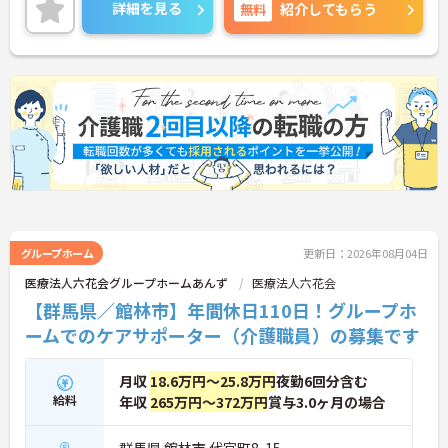
ど、未経験からでも着実にスキルアップできる教育
詳細を見る
無料
紹介してもらう
体制が整っています
◆育児・介護支援制度も充実しており、育児休暇取
得推進や、学習・健康・食事などに使える独自の福
利厚生ポイント付与など、職員の生活全般を支える
手厚い福利厚生制度を用意しています。
グループホーム
更新日：2026年08月04日
医療法人六花会グループホームあんず
医療法人六花会
【群馬県／館林市】年間休日110日！グループホ
ームでのケアサポーター（介護職員）の募集です
月収
18.6万円～25.8万円
夜勤6回分含む
給料
年収
265万円～372万円
賞与3.0ヶ月の場合