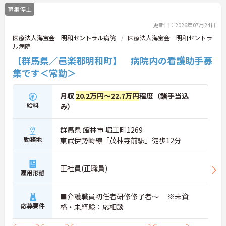
募集停止
更新日：2026年07月24日
医療法人海宝会 明和セントラル病院
医療法人海宝会 明和セントラ
ル病院
【群馬県／邑楽郡明和町】 病院内の看護助手募
集です＜常勤＞
月収
20.2万円～22.7万円
程度（諸手当込
給料
み）
群馬県 館林市 堀工町1269
勤務地
東武伊勢崎線「茂林寺前駅」徒歩12分
正社員(正職員)
雇用形態
■介護職員初任者研修修了者～ ※未資
応募要件
格・未経験：応相談