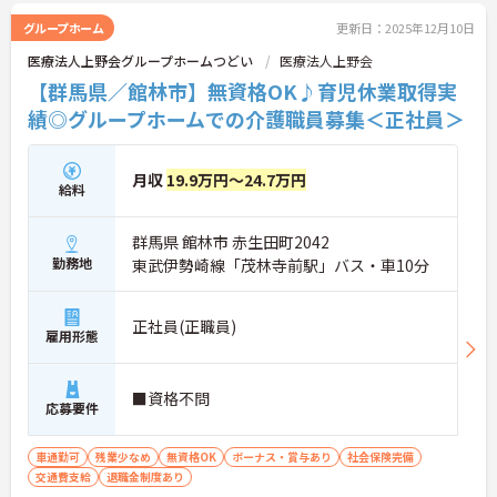
グループホーム
更新日：2025年12月10日
医療法人上野会グループホームつどい
医療法人上野会
【群馬県／館林市】無資格OK♪育児休業取得実
績◎グループホームでの介護職員募集＜正社員＞
月収
19.9万円～24.7万円
給料
群馬県 館林市 赤生田町2042
勤務地
東武伊勢崎線「茂林寺前駅」バス・車10分
正社員(正職員)
雇用形態
■資格不問
応募要件
車通勤可
残業少なめ
無資格OK
ボーナス・賞与あり
社会保険完備
交通費支給
退職金制度あり