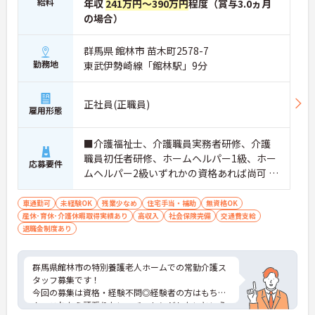
給料
年収
241万円～390万円
程度（賞与3.0ヵ月
の場合）
群馬県 館林市 苗木町2578-7
勤務地
東武伊勢崎線「館林駅」9分
正社員(正職員)
雇用形態
■介護福祉士、介護職員実務者研修、介護
職員初任者研修、ホームヘルパー1級、ホー
応募要件
ムヘルパー2級いずれかの資格あれば尚可 ※
無資格・未経験相談可能 ■普通自動車運転
免許
車通勤可
未経験OK
残業少なめ
住宅手当・補助
無資格OK
産休･育休･介護休暇取得実績あり
高収入
社会保険完備
交通費支給
退職金制度あり
群馬県館林市の特別養護老人ホームでの常勤介護ス
タッフ募集です！
今回の募集は資格・経験不問◎経験者の方はもちろ
ん、これから頑張りたい、チャレンジしたいという