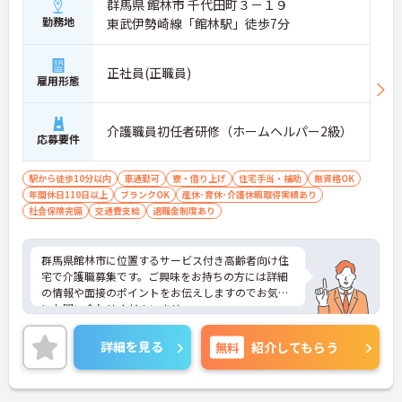
群馬県 館林市 千代田町３－１９
勤務地
東武伊勢崎線「館林駅」徒歩7分
正社員(正職員)
雇用形態
介護職員初任者研修（ホームヘルパー2級）
応募要件
駅から徒歩10分以内
車通勤可
寮・借り上げ
住宅手当・補助
無資格OK
年間休日110日以上
ブランクOK
産休･育休･介護休暇取得実績あり
社会保険完備
交通費支給
退職金制度あり
群馬県館林市に位置するサービス付き高齢者向け住
宅で介護職募集です。ご興味をお持ちの方には詳細
の情報や面接のポイントをお伝えしますのでお気軽
にお問い合わせくださいませ。
詳細を見る
無料
紹介してもらう