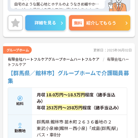
自宅のような居心地とホテルのようなきめ細やかな
サービスを提供する事を目標に掲げております。施
設の雰囲気はアットホームで暖かな介護を提供する
事が出来ます。
詳細を見る
無料
紹介してもらう
8：00～18：00までの無料託児所が完備されている
ので、お子様がいらっしゃる方でも安心してご就業
していただけます。期末には介護職員処遇改善加算
が別途支給されます。
退職金制度もあり、各種特別休暇があるため働きや
グループホーム
更新日：2025年06月02日
すさ◎です♪ご興味のある方はお気軽にお問い合わ
有限会社ハートフルケアグループホームハートフルケア
有限会社ハー
せ下さい。
トフルケア
【群馬県／館林市】グループホームで介護職員募
集
月収
18.0万円～18.5万円
程度（諸手当込
み）
給料
年収
253万円～258万円
程度（諸手当込み）
群馬県 館林市 苗木町２６３６番地の２
東武小泉線(館林－西小泉)「成島(群馬)駅」
勤務地
バス・車8分