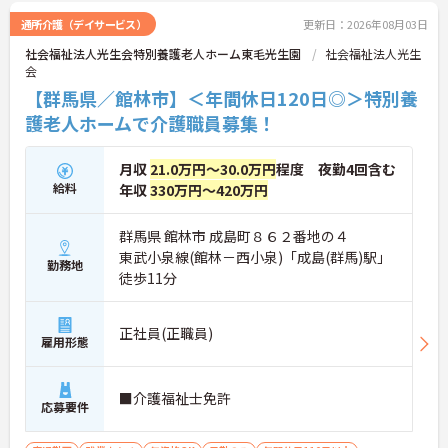
通所介護（デイサービス）
更新日：2026年08月03日
社会福祉法人光生会特別養護老人ホーム東毛光生園
社会福祉法人光生
会
【群馬県／館林市】＜年間休日120日◎＞特別養
護老人ホームで介護職員募集！
月収
21.0万円～30.0万円
程度 夜勤4回含む
給料
年収
330万円～420万円
群馬県 館林市 成島町８６２番地の４
東武小泉線(館林－西小泉)「成島(群馬)駅」
勤務地
徒歩11分
正社員(正職員)
雇用形態
■介護福祉士免許
応募要件