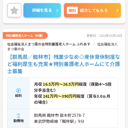
目指しています。ご興味のある方には、面接対策ポ
イントなど、さらに詳細をお話しいたしますのでお
詳細を見る
無料
紹介してもらう
気軽にご相談ください！
特別養護老人ホーム（特養）
更新日：2026年03月26日
社会福祉法人まつ葉の会特別養護老人ホーム ふれあす
社会福祉法人
まつ葉の会
【群馬県／館林市】残業少なめ◎産休育休制度な
ど福利厚生も充実★特別養護老人ホームにて介護
士募集
月収
16.5万円～26.5万円
程度（夜勤4～5回
分手当含む）
給料
年収
241万円～390万円
程度（賞与3.0ヵ月
の場合）
群馬県 館林市 苗木町2578-7
勤務地
東武伊勢崎線「館林駅」9分