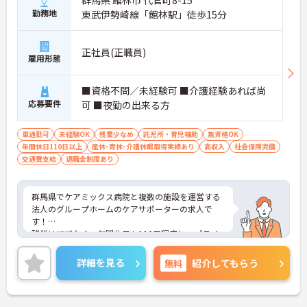
群馬県 館林市 代官町8-15
勤務地
東武伊勢崎線「館林駅」徒歩15分
正社員(正職員)
雇用形態
■資格不問／未経験可 ■介護経験あれば尚
応募要件
可 ■夜勤の出来る方
車通勤可
未経験OK
残業少なめ
託児所・育児補助
無資格OK
年間休日110日以上
産休･育休･介護休暇取得実績あり
高収入
社会保険完備
交通費支給
退職金制度あり
群馬県でケアミックス病院と複数の施設を運営する
法人のグループホームのケアサポーターの求人で
す！
残業はほぼなく、年間休日も110日程度と、プライ
ベートも充実できる環境です。
ご興味ある方には、面接対策ポイントなど、さらに
詳細を見る
無料
紹介してもらう
詳細をお話しいたしますのでお気軽にご相談くださ
い！