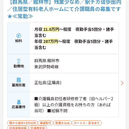
【群馬県／館林市】残業少なめ／駅チカ徒歩圏内
／住居型有料老人ホームにて介護職員の募集です
★≪常勤≫
月収
21.0万円
～程度 夜勤手当5回分・諸手
当含む
給料
年収
287万円
～程度 夜勤手当5回分・諸手
当含む
群馬県 館林市
勤務地
東武伊勢崎線
正社員(正職員)
雇用形態
■介護職員初任者研修修了者（旧ヘルパー2
級）以上の介護資格をお持ちの方（あれば
応募要件
尚可） ■経験不問
駅から徒歩10分以内
車通勤可
残業少なめ
ボーナス・賞与あり
社会保険完備
交通費支給