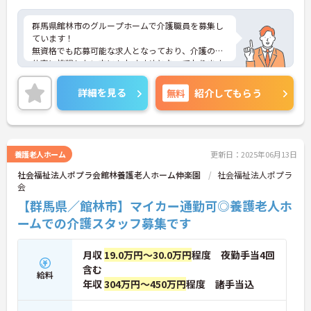
群馬県館林市のグループホームで介護職員を募集し
ています！
無資格でも応募可能な求人となっており、介護のお
仕事に挑戦したい方にもおすすめとなっております
◎
育児休業取得実績や退職金制度があり、長期的に働
詳細を見る
無料
紹介してもらう
ける環境が整っております♪
ご興味のある方は、面接のポイントをお伝えします
のでご連絡ください！
養護老人ホーム
更新日：2025年06月13日
社会福祉法人ポプラ会館林養護老人ホーム伸楽園
社会福祉法人ポプラ
会
【群馬県／館林市】マイカー通勤可◎養護老人ホ
ームでの介護スタッフ募集です
月収
19.0万円～30.0万円
程度 夜勤手当4回
含む
給料
年収
304万円～450万円
程度 諸手当込