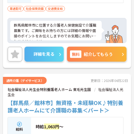
車通勤可
社会保険完備
交通費支給
群馬県館林市に位置する介護老人保健施設で介護職
募集です。ご興味をお持ちの方には詳細の情報や面
接のポイントをお伝えしますのでお気軽にお問い合
わせくださいませ。
詳細を見る
無料
紹介してもらう
通所介護（デイサービス）
更新日：2026年04月22日
社会福祉法人光生会特別養護老人ホーム 東毛光生園
社会福祉法人光
生会
【群馬県／館林市】無資格・未経験OK♪特別養
護老人ホームにて介護職の募集＜パート＞
時給
1,063円
～
給料