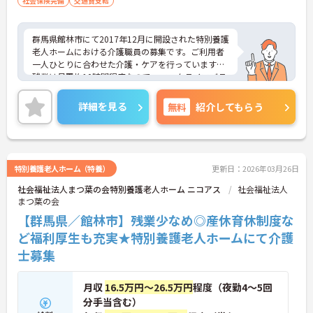
社会保険完備
交通費支給
群馬県館林市にて2017年12月に開設された特別養護
老人ホームにおける介護職員の募集です。ご利用者
一人ひとりに合わせた介護・ケアを行っています。
残業は月平均10時間程度なので、ワークライフバラ
ンスを保ちながらご勤務いただけます。また、マイ
カー通勤が可能なので通勤が苦になりません。
詳細を見る
無料
紹介してもらう
ご興味のある方には、面接対策ポイントなど、さら
に詳細をお話しいたしますのでお気軽にご相談くだ
さい！
特別養護老人ホーム（特養）
更新日：2026年03月26日
社会福祉法人まつ葉の会特別養護老人ホーム ニコアス
社会福祉法人
まつ葉の会
【群馬県／館林市】残業少なめ◎産休育休制度な
ど福利厚生も充実★特別養護老人ホームにて介護
士募集
月収
16.5万円～26.5万円
程度（夜勤4～5回
分手当含む）