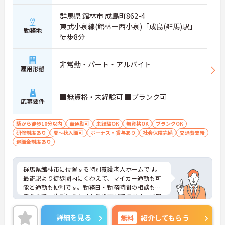
群馬県 館林市 成島町862-4
東武小泉線(館林－西小泉)「成島(群馬)駅」
勤務地
徒歩8分
非常勤・パート・アルバイト
雇用形態
■無資格・未経験可 ■ブランク可
応募要件
駅から徒歩10分以内
車通勤可
未経験OK
無資格OK
ブランクOK
研修制度あり
夏～秋入職可
ボーナス・賞与あり
社会保険完備
交通費支給
退職金制度あり
群馬県館林市に位置する特別養護老人ホームです。
最寄駅より徒歩圏内にくわえて、マイカー通勤も可
能と通勤も便利です。勤務日・勤務時間の相談も可
能なので、生活に合わせた働き方ができます。ご興
味をお持ちの方はお気軽にお問い合わせください。
詳細を見る
無料
紹介してもらう