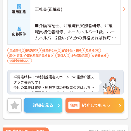
正社員(正職員)
雇用形態
■介護福祉士、介護職員実務者研修、介護
職員初任者研修、ホームヘルパー1級、ホー
応募要件
ムヘルパー2級いずれかの資格あれば尚可 ※
無資格・未経験相談可能 ■普通自動車運転
免許
車通勤可
未経験OK
残業少なめ
住宅手当・補助
無資格OK
産休･育休･介護休暇取得実績あり
高収入
社会保険完備
交通費支給
退職金制度あり
群馬県館林市の特別養護老人ホームでの常勤介護ス
タッフ募集です！
今回の募集は資格・経験不問◎経験者の方はもちろ
ん、これから頑張りたい、チャレンジしたいという
方にもオススメの求人です！
休日の相談可能、残業も少なくプライベートも大切
詳細を見る
無料
紹介してもらう
にしながら働ける環境です。
またマイカー通勤OKなので、通勤のストレスが少な
いのも嬉しいポイントです。
ご興味ある方には、面接のポイントなど、さらに詳
細をお話致しますのでお気軽にご相談ください。