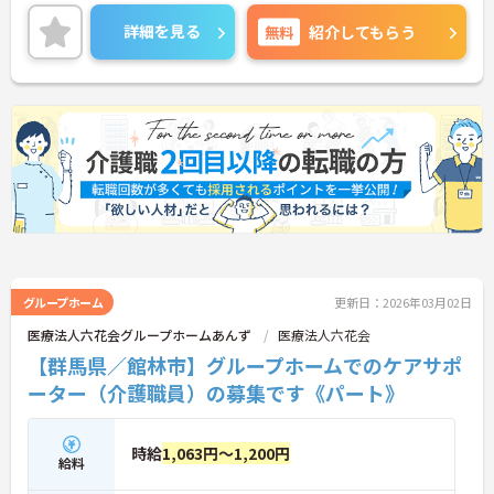
方にもオススメの求人です！
休日の相談可能、残業も少なくプライベートも大切
詳細を見る
無料
紹介してもらう
にしながら働ける環境です。
またマイカー通勤OKなので、通勤のストレスが少な
いのも嬉しいポイントです。
ご興味ある方には、面接のポイントなど、さらに詳
細をお話致しますのでお気軽にご相談ください。
グループホーム
更新日：2026年03月02日
医療法人六花会グループホームあんず
医療法人六花会
【群馬県／館林市】グループホームでのケアサポ
ーター（介護職員）の募集です《パート》
時給
1,063円～1,200円
給料