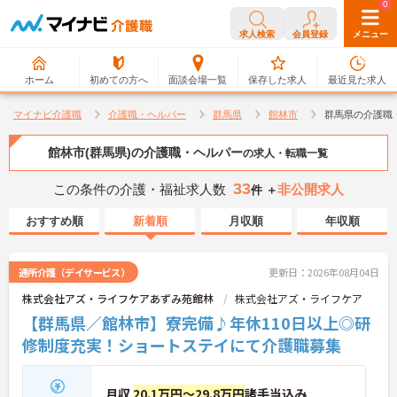
0
0
求人検索
会員登録
メニュー
ホーム
初めての方へ
面談会場一覧
保存した求人
最近見た求人
マイナビ介護職
介護職・ヘルパー
群馬県
館林市
群馬県の介護職
館林市(群馬県)の介護職・ヘルパー
の求人・転職一覧
33
この条件の介護・福祉求人数
非公開求人
件 ＋
おすすめ順
新着順
月収順
年収順
通所介護（デイサービス）
更新日：2026年08月04日
株式会社アズ・ライフケアあずみ苑館林
株式会社アズ・ライフケア
【群馬県／館林市】寮完備♪年休110日以上◎研
修制度充実！ショートステイにて介護職募集
月収
20.1万円～29.8万円
諸手当込み