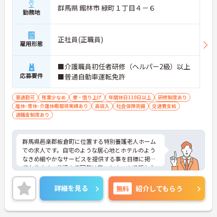
群馬県 館林市 緑町１丁目４－６
勤務地
正社員(正職員)
雇用形態
■介護職員初任者研修（ヘルパー2級）以上
応募要件
■普通自動車運転免許
車通勤可
残業少なめ
寮・借り上げ
年間休日110日以上
研修制度あり
産休･育休･介護休暇取得実績あり
高収入
社会保険完備
交通費支給
退職金制度あり
群馬県邑楽郡板倉町に位置する特別養護老人ホーム
での求人です。自宅のような居心地とホテルのよう
なきめ細やかなサービスを提供する事を目標に掲げ
ております。施設の雰囲気はアットホームで暖かな
介護を提供する事が出来ます。8：00～18：00まで
の無料託児所が完備されているので、お子様がいら
詳細を見る
無料
紹介してもらう
っしゃる方でも安心してご就業していただけます。
期末には介護職員処遇改善加算が別途支給されま
す。退職金制度もあり、各種特別休暇があるため働