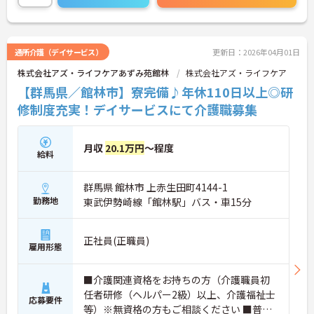
通所介護（デイサービス）
更新日：2026年04月01日
株式会社アズ・ライフケアあずみ苑館林
株式会社アズ・ライフケア
【群馬県／館林市】寮完備♪年休110日以上◎研
修制度充実！デイサービスにて介護職募集
月収
20.1万円
～程度
給料
群馬県 館林市 上赤生田町4144-1
勤務地
東武伊勢崎線「館林駅」バス・車15分
正社員(正職員)
雇用形態
■介護関連資格をお持ちの方（介護職員初
任者研修（ヘルパー2級）以上、介護福祉士
応募要件
等）※無資格の方もご相談ください ■普通