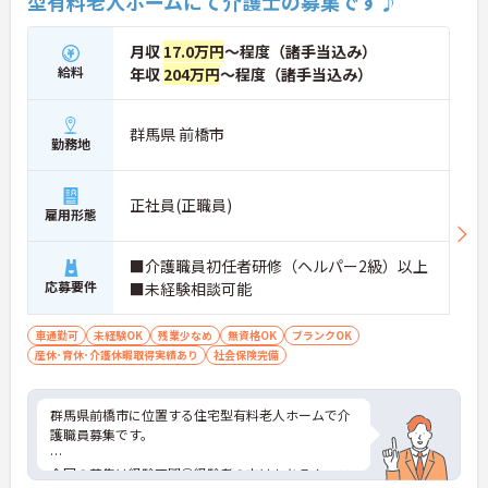
型有料老人ホームにて介護士の募集です♪
性を発揮したいプロフェッショナルの方にお勧めで
す。
月収
17.0万円
～程度（諸手当込み）
★おすすめPOINT★
給料
年収
204万円
～程度（諸手当込み）
・広域支援員として複数のホームを巡るため、各ホ
ームのパートスタッフの教育やサポートにも携わる
ことができ、現場の介助業務にとどまらず、施設運
群馬県 前橋市
勤務地
営や人材育成の視点を養うことで、将来のエリアマ
ネージャー候補としてのステップアップに直結しま
す。
正社員(正職員)
・定年70歳、再雇用75歳までという業界屈指の制度
雇用形態
があり、20代から60代まで幅広い年代が活躍してい
ます。年間休日も114日確保されているため、無理
■介護職員初任者研修（ヘルパー2級）以上
なく長期的なキャリアを築いていただけます。
応募要件
・全施設がバリアフリー設計かつ最新設備を備えて
■未経験相談可能
おり、清潔感にあふれた美しい環境です。ハード面
に加え、ソフト面でも「献立の事前決定・レシピ完
車通勤可
未経験OK
残業少なめ
無資格OK
ブランクOK
備」により現場の負担が大幅に軽減されています。
産休･育休･介護休暇取得実績あり
社会保険完備
ご利用者様の安全性はもちろん、働くスタッフにと
っても身体的負担が少なく、高いモチベーションを
保って業務に集中できます。
群馬県前橋市に位置する住宅型有料老人ホームで介
護職員募集です。
今回の募集は経験不問◎経験者の方はもちろん、こ