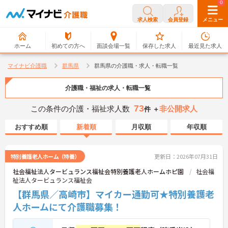
0
0
求人検索
会員登録
メニュー
ホーム
初めての方へ
面談会場一覧
保存した求人
最近見た求人
マイナビ介護職
群馬県
群馬県の介護職・求人・転職一覧
介護職・福祉の求人・転職一覧
73
この条件の介護・福祉求人数
非公開求人
件 ＋
おすすめ順
新着順
月収順
年収順
特別養護老人ホーム（特養）
更新日：2026年07月31日
社会福祉法人タービュランス福祉会特別養護老人ホームホピ園
社会福
祉法人タービュランス福祉会
【群馬県／高崎市】マイカー通勤可★特別養護老
人ホームにて介護職募集！