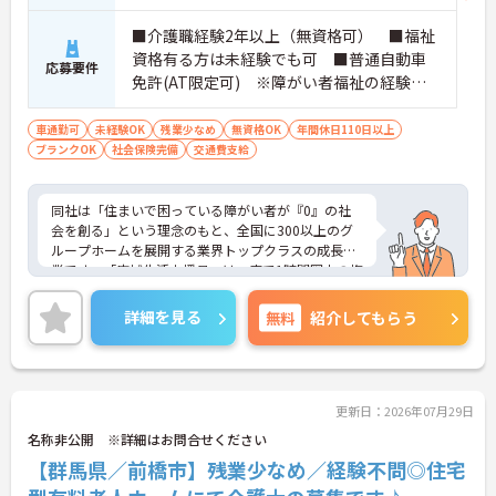
・全施設がバリアフリー設計かつ最新設備を備えて
おり、清潔感にあふれた美しい環境です。ハード面
■介護職経験2年以上（無資格可） ■福祉
に加え、ソフト面でも「献立の事前決定・レシピ完
資格有る方は未経験でも可 ■普通自動車
応募要件
備」により現場の負担が大幅に軽減されています。
免許(AT限定可) ※障がい者福祉の経験は
ご利用者様の安全性はもちろん、働くスタッフにと
不問です。※実務経験2年以上の方、障がい
っても身体的負担が少なく、高いモチベーションを
者福祉に関する経験をお持ちの方大歓迎
車通勤可
未経験OK
残業少なめ
無資格OK
年間休日110日以上
保って業務に集中できます。
ブランクOK
社会保険完備
交通費支給
同社は「住まいで困っている障がい者が『0』の社
会を創る」という理念のもと、全国に300以上のグ
ループホームを展開する業界トップクラスの成長企
業です。「広域生活支援員」は、車で1時間圏内の複
数施設を横断的に担当し、現場支援とパートスタッ
フのサポートを行うハイクラスなポジションです。
詳細を見る
無料
紹介してもらう
最新設備とバリアフリーが完備され、スタッフの身
体的負担が少なく、広域手当5万円が付与されるこ
とで高い給与水準を実現しています。年間休日114
日の確保や、献立・レシピの完全標準化による業務
効率化など、ワークライフバランスを保ちながら定
更新日：2026年07月29日
年70歳まで長期的に活躍できる制度が盤石に整って
名称非公開 ※詳細はお問合せください
います。複数施設を経験することで培われるマネジ
【群馬県／前橋市】残業少なめ／経験不問◎住宅
メント視点は、将来的なエリアマネージャーへのキ
ャリアアップにも直結しており、最新の環境で専門