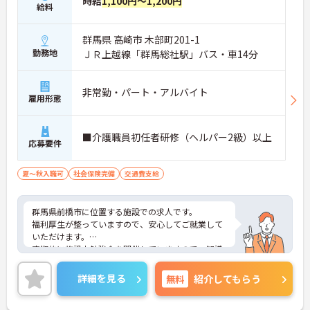
時給
1,100円～1,200円
給料
群馬県 高崎市 木部町201-1
勤務地
ＪＲ上越線「群馬総社駅」バス・車14分
非常勤・パート・アルバイト
雇用形態
■介護職員初任者研修（ヘルパー2級）以上
応募要件
夏～秋入職可
社会保険完備
交通費支給
群馬県前橋市に位置する施設での求人です。
福利厚生が整っていますので、安心してご就業して
いただけます。
定期的に施設内勉強会を開催していますので、知識
を習得することができます。
ご興味のある方は、お気軽にお問い合わせくださ
詳細を見る
無料
紹介してもらう
い。