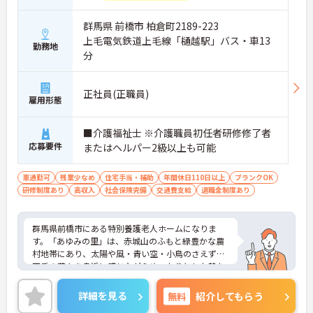
群馬県 前橋市 柏倉町2189-223
上毛電気鉄道上毛線「樋越駅」バス・車13
勤務地
分
正社員(正職員)
雇用形態
■介護福祉士 ※介護職員初任者研修修了者
応募要件
またはヘルパー2級以上も可能
車通勤可
残業少なめ
住宅手当・補助
年間休日110日以上
ブランクOK
研修制度あり
高収入
社会保険完備
交通費支給
退職金制度あり
群馬県前橋市にある特別養護老人ホームになりま
す。「あゆみの里」は、赤城山のふもと緑豊かな農
村地帯にあり、太陽や風・青い空・小鳥のさえずり
四季の花々を身近に感じながらゆったりとした静か
な時間を過ごしていただける施設です。
詳細を見る
無料
紹介してもらう
残業時間も少なくワークライフバランスを充実した