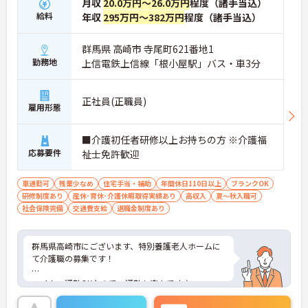
月収
20.0万円～26.0万円
程度（諸手当込）
給料
年収
295万円～382万円
程度（諸手当込）
群馬県 高崎市 寺尾町621番地1
勤務地
上信電鉄上信線「根小屋駅」バス・車3分
正社員(正職員)
雇用形態
■介護初任者研修以上お持ちの方 ※介護福
応募要件
祉士免許歓迎
車通勤可
残業少なめ
住宅手当・補助
年間休日110日以上
ブランクOK
研修制度あり
産休･育休･介護休暇取得実績あり
高収入
夏～秋入職可
社会保険完備
交通費支給
退職金制度あり
群馬県高崎市にございます、特別養護老人ホームに
て介護職の募集です！
マイカー通勤OKなので、通勤も楽々です♪
福利厚生も整っておりますので安心して就業して頂