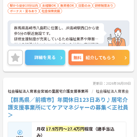
駅から徒歩10分以内
未経験OK
無資格OK
日勤のみ
研修制度あり
ボーナス・賞与あり
社会保険完備
群馬県高崎市八島町に位置し、JR高崎駅西口から徒
歩5分の駅近施設です。
研修支援制度が充実しているため福祉業界や障害に
対する知識がないといった方でも入社後に座学研修
や実地研修を通して学ぶことが出来ます。
実際に職場実習・体験をすることが出来るのでご入
詳細を見る
無料
紹介してもらう
社後の認識違いを防ぐことが出来ます◎
また年間休日が120日とワークライフバランスも充
実しています◎
利用者さんのなりたい姿をサポートするためのあな
たらしい働き方を目指せる職場になっています。ご
更新日：2026年06月09日
興味のある方は是非お気軽にお問合せください。
社会福祉法人育恵会宮城の里居宅介護支援事業所
社会福祉法人育恵会
【群馬県／前橋市】年間休日123日あり♪居宅介
護支援事業所にてケアマネジャーの募集＜正社員
＞
月収
17.9万円～27.4万円
程度（諸手当込
み）