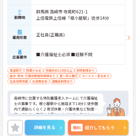
群馬県 高崎市 寺尾町621-1
勤務地
上信電鉄上信線「根小屋駅」徒歩14分
正社員(正職員)
雇用形態
■介護福祉士必須 ■経験不問
応募要件
車通勤可
残業少なめ
年間休日110日以上
研修制度あり
産休･育休･介護休暇取得実績あり
夏～秋入職可
ボーナス・賞与あり
社会保険完備
交通費支給
退職金制度あり
高崎市に位置する特別養護老人ホームにて介護福祉
士の募集です。根小屋駅から施設まで14分と徒歩圏
内で通勤らくらく♪育児休業・介護休業など制度が
整っており、育児や介護をしながらでも働きやすい
職場です！ご興味ある方は面接ポイントをお伝えし
ますので、お気軽にご連絡ください。
詳細を見る
無料
紹介してもらう