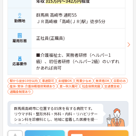
年収
315万円～342万円
程度
群馬県 高崎市 通町55
勤務地
ＪＲ高崎線「高崎(ＪＲ)駅」徒歩5分
正社員(正職員)
雇用形態
■介護福祉士、実務者研修（ヘルパー1
級）、初任者研修（ヘルパー2級）のいずれ
応募要件
かあれば尚可
駅から徒歩10分以内
車通勤可
未経験OK
残業少なめ
無資格OK
日勤のみ
産休･育休･介護休暇取得実績あり
夏～秋入職可
社会保険完備
交通費支給
退職金制度あり
群馬県高崎市に位置する85床を有する病院です。
リウマチ科・整形外科・外科・内科・リハビリテー
ション科を診療科とし、地域に密着した医療を提供
しています。
特にリウマチ科はセンター化し、外来診療・入院・
手術・リハビリ・在宅医療と一貫した治療を行って