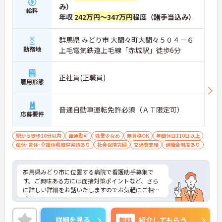
み）
給料
年収
242万円～347万円
程度（諸手当込み）
群馬県 みどり市 大間々町大間々５０４－６
勤務地
上毛電気鉄道上毛線「赤城駅」徒歩6分
正社員(正職員)
雇用形態
普通自動車運転免許必須（ＡＴ限定可）
応募要件
駅から徒歩10分以内
車通勤可
残業少なめ
無資格OK
年間休日110日以上
産休･育休･介護休暇取得実績あり
社会保険完備
交通費支給
退職金制度あり
群馬県みどり市に位置する病院で看護助手募集で
す。ご興味ある方には面接対策ポイントなど、さら
に詳しい詳細をお話いたしますのでお気軽にご相談
ください。
詳細を見る
無料
紹介してもらう