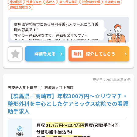
車通勤可
残業少なめ
高収入
夏～秋入職可
社会保険完備
交通費支給
退職金制度あり
群馬県伊勢崎市にある特別養護老人ホームにて介護
職の募集です！
マイカー通勤OKなので、通勤も楽々です♪
その他、福利厚生も整っておりますので安心して就
業して頂けます。
ご興味のある方はお気軽にお問い合わせ下さい。
詳細を見る
無料
紹介してもらう
更新日：2026年06月09日
医療法人井上病院
医療法人井上病院
【群馬県／高崎市】年収300万円～☆リウマチ・
整形外科を中心としたケアミックス病院での看護
助手求人
月収
21.7万円～23.4万円
程度(夜勤手当4回
分含む諸手当込み)
給料