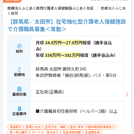
医療法人ふじあく医院介護老人保健施設ふじあく光荘
医療法人ふじあ
く医院
【群馬県／太田市】在宅強化型介護老人保健施設
で介護職員募集＜常勤＞
月収
24.0万円～27.0万円
程度（諸手当込
み）
給料
年収
336万円～381万円
程度（諸手当込み）
群馬県 太田市 藤阿久町345
勤務地
東武伊勢崎線「細谷(群馬)駅」バス・車5分
正社員(正職員)
雇用形態
■介護職員初任者研修（ヘルパー2級）以上
応募要件
車通勤可
残業少なめ
住宅手当・補助
産休･育休･介護休暇取得実績あり
夏～秋入職可
ボーナス・賞与あり
社会保険完備
交通費支給