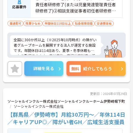
責任者研修修了(または児童発達管理責任者
応募要件
研修修了)②相談支援従事者初任者研修修了
(または相談支援従事者実務者研修修了)③普
通自動車運転免許(AT限定可)
車通勤可
残業少なめ
年間休日110日以上
社会保険完備
交通費支給
全国に300か所以上（※2025年10月時点）の障がい
者グループホームを展開すする法人が運営する施設
です。年間休日は114日あり、夏季・冬季休暇もし
っかり取得できます。産前産後・育児休暇制度の活
用実績も豊富で、子育て中の方も多数活躍してお
り、ライフステージに変化があっても安心して長く
詳細を見る
無料
紹介してもらう
働ける環境です。職場では20代から60代まで幅広い
年代のスタッフがそれぞれの経験を活かして活躍し
ています。一般社員研修や外部勉強会受講支援な
ど、スキルアップを支える制度が整っているため安
心です。また、請求・申請業務は本社専門部署が一
更新日：2026年07月29日
括対応するため、利用者さまへの支援に集中できま
ソーシャルインクルー株式会社ソーシャルインクルーホーム伊勢崎堀下町
す。キャリアアップを目指したい方、プライベート
ソーシャルインクルー株式会社
と両立しながら専門性を高めたい方におすすめで
【群馬県／伊勢崎市】月給30万円～／年休114日
す。ご興味のある方は詳細等をお伝えしますので、
お気軽にお問い合わせください。
／キャリアUP◎／障がい者GH／広域生活支援員