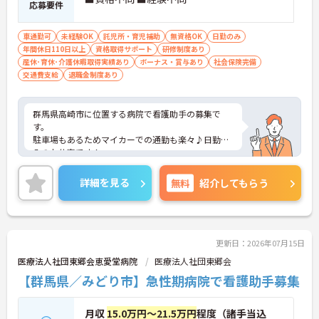
応募要件
車通勤可
未経験OK
託児所・育児補助
無資格OK
日勤のみ
年間休日110日以上
資格取得サポート
研修制度あり
産休･育休･介護休暇取得実績あり
ボーナス・賞与あり
社会保険完備
交通費支給
退職金制度あり
群馬県高崎市に位置する病院で看護助手の募集で
す。
駐車場もあるためマイカーでの通勤も楽々♪日勤の
みのお仕事です！
年間休日118日もあるためプライベートとの両立を
目指す方におすすめの環境です◎また未経験の方で
詳細を見る
無料
紹介してもらう
もチャレンジできる職場で、丁寧な研修とフォロー
体制で、経験に関わらず安心してスタートできま
す。
こちらの求人にご興味がございましたら面接のポイ
ントもお伝えしますので是非ご応募お待ちしており
更新日：2026年07月15日
ます。
医療法人社団東郷会恵愛堂病院
医療法人社団東郷会
【群馬県／みどり市】急性期病院で看護助手募集
月収
15.0万円～21.5万円
程度（諸手当込