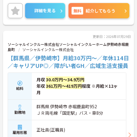
数施設を横断的に担当し、現場支援とパートスタッ
フのサポートを行うハイクラスなポジションです。
詳細を見る
無料
紹介してもらう
最新設備とバリアフリーが完備され、スタッフの身
体的負担が少なく、広域手当5万円が付与されるこ
とで高い給与水準を実現しています。年間休日114
日の確保や、献立・レシピの完全標準化による業務
効率化など、ワークライフバランスを保ちながら定
更新日：2026年07月29日
年70歳まで長期的に活躍できる制度が盤石に整って
ソーシャルインクルー株式会社ソーシャルインクルーホーム伊勢崎赤堀鹿
います。複数施設を経験することで培われるマネジ
島町
ソーシャルインクルー株式会社
メント視点は、将来的なエリアマネージャーへのキ
【群馬県／伊勢崎市】月給30万円～／年休114日
ャリアアップにも直結しており、最新の環境で専門
性を発揮したいプロフェッショナルの方にお勧めで
／キャリアUP◎／障がい者GH／広域生活支援員
す。
月収
30.0万円～34.9万円
★おすすめPOINT★
・広域支援員として複数のホームを巡るため、各ホ
年収
361万円～419万円
程度 ※月給×12ヶ
給料
ームのパートスタッフの教育やサポートにも携わる
月
ことができ、現場の介助業務にとどまらず、施設運
営や人材育成の視点を養うことで、将来のエリアマ
群馬県 伊勢崎市 赤堀鹿島町952
ネージャー候補としてのステップアップに直結しま
勤務地
ＪＲ両毛線「国定駅」バス・車8分
す。
・定年70歳、再雇用75歳までという業界屈指の制度
があり、20代から60代まで幅広い年代が活躍してい
正社員(正職員)
ます。年間休日も114日確保されているため、無理
雇用形態
なく長期的なキャリアを築いていただけます。