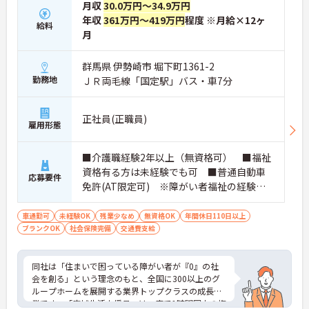
月収
30.0万円～34.9万円
年収
361万円～419万円
程度 ※月給×12ヶ
給料
月
群馬県 伊勢崎市 堀下町1361-2
勤務地
ＪＲ両毛線「国定駅」バス・車7分
正社員(正職員)
雇用形態
■介護職経験2年以上（無資格可） ■福祉
資格有る方は未経験でも可 ■普通自動車
応募要件
免許(AT限定可) ※障がい者福祉の経験は
不問です。※実務経験2年以上の方、障がい
者福祉に関する経験をお持ちの方大歓迎
車通勤可
未経験OK
残業少なめ
無資格OK
年間休日110日以上
ブランクOK
社会保険完備
交通費支給
同社は「住まいで困っている障がい者が『0』の社
会を創る」という理念のもと、全国に300以上のグ
ループホームを展開する業界トップクラスの成長企
業です。「広域生活支援員」は、車で1時間圏内の複