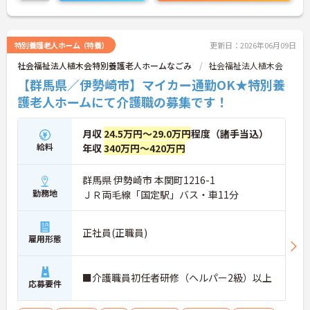
特別養護老人ホーム（特養）
更新日：2026年06月09日
社会福祉法人植木会特別養護老人ホームなごみ
社会福祉法人植木会
【群馬県／伊勢崎市】マイカー通勤OK★特別養
護老人ホームにて介護職の募集です！
月収
24.5万円～29.0万円
程度（諸手当込）
給料
年収
340万円～420万円
群馬県 伊勢崎市 本関町1216-1
勤務地
ＪＲ両毛線「国定駅」バス・車11分
正社員(正職員)
雇用形態
■介護職員初任者研修（ヘルパー2級）以上
応募要件