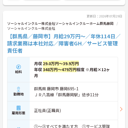
更新日：2026年07月29日
ソーシャルインクルー株式会社ソーシャルインクルーホーム群馬藤岡
ソーシャルインクルー株式会社
【群馬県／藤岡市】月給29万円～／年休114日／
請求業務は本社対応／障害者GH／サービス管理
責任者
月収
29.0万円～39.9万円
年収
348万円～479万円
程度 ※月給×12ヶ
給料
月
群馬県 藤岡市 藤岡695-1
勤務地
ＪＲ八高線「群馬藤岡駅」徒歩11分
正社員(正職員)
雇用形態
①～③すべてを満たす方 ①サービス管理