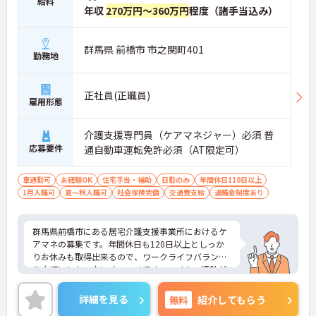
給料
年収
270万円～360万円
程度（諸手当込み）
群馬県 前橋市 市之関町401
勤務地
正社員(正職員)
雇用形態
介護支援専門員（ケアマネジャー）必須 普
応募要件
通自動車運転免許必須（AT限定可）
車通勤可
未経験OK
住宅手当・補助
日勤のみ
年間休日110日以上
1月入職可
夏～秋入職可
社会保険完備
交通費支給
退職金制度あり
群馬県前橋市にある居宅介護支援事業所におけるケ
アマネの募集です。年間休日も120日以上としっか
りお休みも取得出来るので、ワークライフバランス
を大切にしたい方にオススメです。マイカー通勤が
可能なため、通勤に便利です。ご興味ある方には面
接対策ポイントなど、さらに詳しい詳細をお話いた
詳細を見る
無料
紹介してもらう
しますのでお気軽にご相談ください。