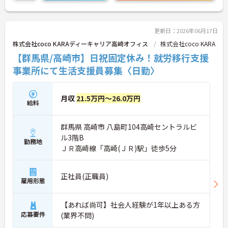
働き方ができます。
ご興味ある方には、面接のポイントなど、さらに詳
細をお話致しますのでお気軽にご相談ください。
更新日：2026年06月17日
株式会社coco KARAディーキャリア高崎オフィス
株式会社coco KARA
【群馬県/高崎市】日祝固定休み！就労移行支援
事業所にて生活支援員募集〈日勤〉
月収
21.5万円～26.0万円
給料
群馬県 高崎市 八島町104高崎セントラルビ
ル3階B
勤務地
ＪＲ高崎線「高崎(ＪＲ)駅」徒歩5分
正社員(正職員)
雇用形態
【あれば尚可】社会人経験が1年以上ある方
応募要件
(業界不問)