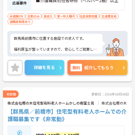
■介護職員初任者研修（ヘルパー2級）以上
応募要件
未経験OK
日勤のみ
高収入
夏～秋入職可
社会保険完備
交通費支給
退職金制度あり
群馬県前橋市に位置する施設での求人です。
福利厚生が整っていますので、安心してご就業して
いただけます。
定期的に施設内勉強会を開催していますので、知識
詳細を見る
無料
紹介してもらう
を習得することができます。
ご興味のある方は、お気軽にお問い合わせくださ
い。
その他
更新日：2026年06月08日
株式会社樫の木住宅型有料老人ホームかしの樹富士見
株式会社樫の木
【群馬県／前橋市】住宅型有料老人ホームでの介
護職募集です《非常勤》