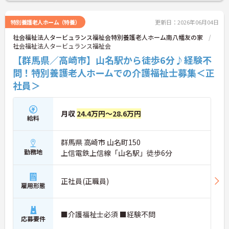
特別養護老人ホーム（特養）
更新日：2026年06月04日
社会福祉法人タービュランス福祉会特別養護老人ホーム南八幡友の家
社会福祉法人タービュランス福祉会
【群馬県／高崎市】山名駅から徒歩6分♪経験不
問！特別養護老人ホームでの介護福祉士募集＜正
社員＞
月収
24.4万円～28.6万円
給料
群馬県 高崎市 山名町150
勤務地
上信電鉄上信線「山名駅」徒歩6分
正社員(正職員)
雇用形態
■介護福祉士必須 ■経験不問
応募要件