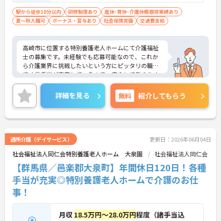
駅から徒歩10分以内
研修制度あり
産休･育休･介護休暇取得実績あり
夏～秋入職可
ボーナス・賞与あり
社会保険完備
交通費支給
高崎市に位置する特別養護老人ホームにて介護福祉
士の募集です。未経験でも応募可能なので、これか
ら介護業界に挑戦したいという方にピッタリの職場
です◎手当が充実しているので、安心して働きやす
い環境が整っています♪ご興味ある方は面接ポイン
トをお伝えしますので、お気軽にご連絡ください。
詳細を見る
無料
紹介してもらう
通所介護（デイサービス）
更新日：2026年06月04日
社会福祉法人同仁会特別養護老人ホーム 大泉園
社会福祉法人同仁会
【群馬県／邑楽郡大泉町】年間休日120日！各種
手当が充実◎特別養護老人ホームで介護のお仕
事！
月収
18.5万円～28.0万円
程度（諸手当込