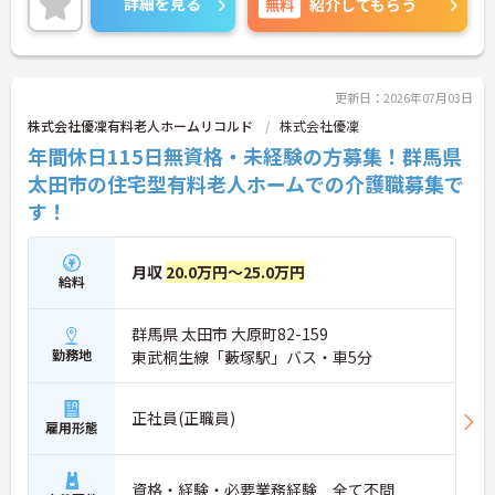
詳細を見る
無料
紹介してもらう
ゃる方でも安心してお仕事できる環境です◎
ご興味ある方は面接ポイントをお伝えしますので、
お気軽にお問い合わせください♪
更新日：2026年07月03日
株式会社優凜有料老人ホームリコルド
株式会社優凜
年間休日115日無資格・未経験の方募集！群馬県
太田市の住宅型有料老人ホームでの介護職募集で
す！
月収
20.0万円～25.0万円
給料
群馬県 太田市 大原町82-159
勤務地
東武桐生線「藪塚駅」バス・車5分
正社員(正職員)
雇用形態
資格・経験・必要業務経験 全て不問