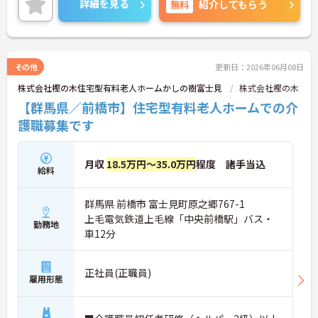
詳細を見る
無料
紹介してもらう
います。
残業少なめで、福利厚生も充実していますので、長
く続けられる環境です。
ご興味ある方には、面接のポイントなど、さらに詳
細をお話致しますのでお気軽にご相談ください。
その他
更新日：2026年06月08日
株式会社樫の木住宅型有料老人ホームかしの樹富士見
株式会社樫の木
【群馬県／前橋市】住宅型有料老人ホームでの介
護職募集です
月収
18.5万円～35.0万円
程度 諸手当込
給料
群馬県 前橋市 富士見町原之郷767-1
上毛電気鉄道上毛線「中央前橋駅」バス・
勤務地
車12分
正社員(正職員)
雇用形態