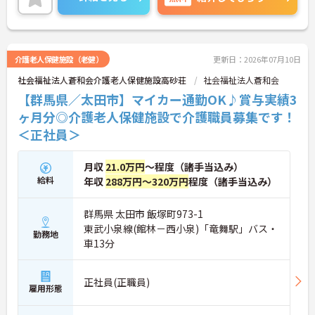
介護老人保健施設（老健）
更新日：2026年07月10日
社会福祉法人蒼和会介護老人保健施設高砂荘
社会福祉法人蒼和会
【群馬県／太田市】マイカー通勤OK♪賞与実績3
ヶ月分◎介護老人保健施設で介護職員募集です！
＜正社員＞
月収
21.0万円
～程度（諸手当込み）
給料
年収
288万円～320万円
程度（諸手当込み）
群馬県 太田市 飯塚町973-1
東武小泉線(館林－西小泉)「竜舞駅」バス・
勤務地
車13分
正社員(正職員)
雇用形態