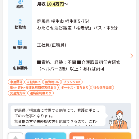
月収
18.4万円
～
給料
群馬県 桐生市 相生町5-754
勤務地
わたらせ渓谷鐵道「相老駅」バス・車5分
正社員(正職員)
雇用形態
■資格、経験：不問 ■介護職員初任者研修
応募要件
（ヘルパー2級）以上：あれば尚可
車通勤可
未経験OK
無資格OK
ブランクOK
産休･育休･介護休暇取得実績あり
ボーナス・賞与あり
社会保険完備
交通費支給
退職金制度あり
群馬県／桐生市に位置する病院にて、看護助手とし
てのお仕事となります。
無資格の方や未経験の方も応募できるので、これか
ら看護助手として働いてみたいという方にお勧めの
求人となっております。24時間対応可能な保育室を
敷地内に完備しておりますので、お子様がいらっし