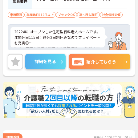
応募要件
車通勤可
年間休日110日以上
ブランクOK
夏～秋入職可
社会保険完備
2022年にオープンした住宅型有料老人ホームです。
年間休日115日！週休2日制休みなのでプライベート
も充実◎
1つ1つ丁寧な指導の環境なので無資格・未経験の方
も安心して応募できます。
65歳定年なので長く安心して働くことが出来ます！
詳細を見る
無料
紹介してもらう
20~60代幅広く働かれている方が多く、皆さんで連
携しながら支えあっている職場です。
訪問看護
更新日：2026年07月01日