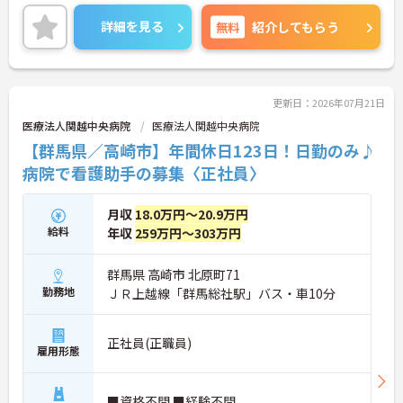
れから頑張りたい、チャレンジしたいという方にも
オススメの求人です。
詳細を見る
無料
紹介してもらう
残業少なめなので出勤日でもプライベートの時間を
確保して頂けますよ★
またマイカー通勤OK 無料駐車場完備なので、通勤
更新日：2026年07月21日
のストレスが少ないのも嬉しいポイントです♪
医療法人関越中央病院
医療法人関越中央病院
【群馬県／高崎市】年間休日123日！日勤のみ♪
ご興味ある方には面接対策ポイントなど、さらに詳
しい詳細をお話いたしますのでお気軽にご相談くだ
病院で看護助手の募集〈正社員〉
さい。
月収
18.0万円～20.9万円
給料
年収
259万円～303万円
群馬県 高崎市 北原町71
勤務地
ＪＲ上越線「群馬総社駅」バス・車10分
正社員(正職員)
雇用形態
■資格不問 ■経験不問