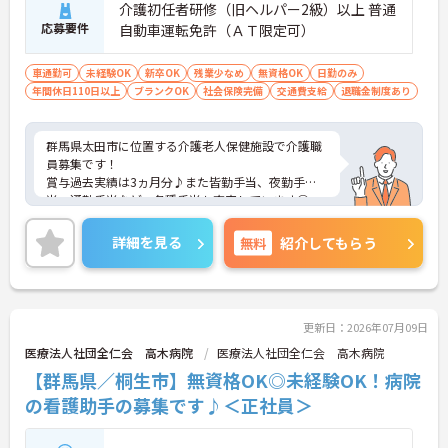
介護初任者研修（旧ヘルパー2級）以上 普通
応募要件
自動車運転免許（ＡＴ限定可）
車通勤可
未経験OK
新卒OK
残業少なめ
無資格OK
日勤のみ
年間休日110日以上
ブランクOK
社会保険完備
交通費支給
退職金制度あり
群馬県太田市に位置する介護老人保健施設で介護職
員募集です！
賞与過去実績は3ヵ月分♪また皆勤手当、夜勤手
当、通勤手当など、各種手当も充実しています◎
無料駐車場付きなので、マイカー通勤もOKです☆
ご興味ある方には面接対策ポイントなど、さらに詳
詳細を見る
無料
紹介してもらう
しい詳細をお話いたしますのでお気軽にご相談くだ
さい。
更新日：2026年07月09日
医療法人社団全仁会 高木病院
医療法人社団全仁会 高木病院
【群馬県／桐生市】無資格OK◎未経験OK！病院
の看護助手の募集です♪＜正社員＞