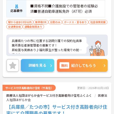
■資格不問■介護施設での管理者の経験必
応募要件
須■普通自動車運転免許（AT可）必須
駅から徒歩10分以内
無資格OK
日勤のみ
ボーナス・賞与あり
社会保険完備
交通費支給
退職金制度あり
兵庫県たつの市に位置する訪問介護での契約社員事
業所責任者兼管理者の募集です！
昇給賞与実績あり♪福利厚生が整った環境での就業
です♪
ご興味のある方には、詳しく面接ポイント等お伝え
させていただきますので、お気軽にご相談くださ
詳細を見る
無料
紹介してもらう
い。
サービス付き高齢者向け住宅（サ高住）
更新日：2026年02月10日
医療法人社団ほがらか会サービス付き高齢者向け住宅ふくふく
医療法
人社団ほがらか会
【兵庫県／たつの市】サービス付き高齢者向け住
宅にて介護職員の募集です！