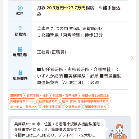
月収
20.3万円～27.7万円
程度 ※諸手当込
給料
み
兵庫県 たつの市 神岡町東觜崎543
勤務地
ＪＲ姫新線「東觜崎駅」徒歩13分
正社員(正職員)
雇用形態
■初任者研修・実務者研修・介護福祉士：
いずれか必須 ■実務経験：必須 ■普通自動
応募要件
車運転免許（AT限定可）：必須
車通勤可
住宅手当・補助
託児所・育児補助
年間休日110日以上
資格取得サポート
研修制度あり
産休･育休･介護休暇取得実績あり
ボーナス・賞与あり
社会保険完備
交通費支給
退職金制度あり
兵庫県たつの市に位置する看護小規模多機能型居宅
介護事業所における介護職員の募集です。
年間休日は114日もあり、プライベートを大切にし