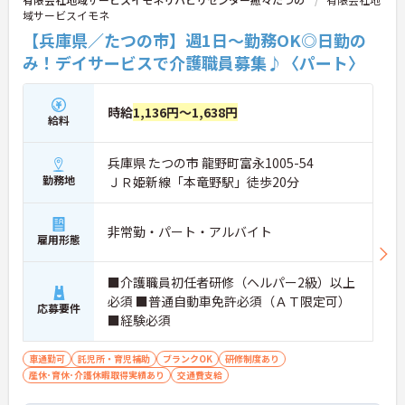
域サービスイモネ
【兵庫県／たつの市】週1日～勤務OK◎日勤の
み！デイサービスで介護職員募集♪〈パート〉
時給
1,136円～1,638円
給料
兵庫県 たつの市 龍野町富永1005-54
勤務地
ＪＲ姫新線「本竜野駅」徒歩20分
非常勤・パート・アルバイト
雇用形態
■介護職員初任者研修（ヘルパー2級）以上
必須 ■普通自動車免許必須（ＡＴ限定可）
応募要件
■経験必須
車通勤可
託児所・育児補助
ブランクOK
研修制度あり
産休･育休･介護休暇取得実績あり
交通費支給