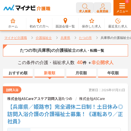
0
0
求人検索
会員登録
メニュー
ホーム
初めての方へ
面談会場一覧
保存した求人
最近見た求人
マイナビ介護職
介護福祉士
兵庫県
たつの市
兵庫県の介護福祉士
たつの市(兵庫県)の介護福祉士
の求人・転職一覧
40
この条件の介護・福祉求人数
非公開求人
件 ＋
おすすめ順
新着順
月収順
年収順
訪問入浴
更新日：2026年07月31日
株式会社ASCareアスケア訪問入浴たつの
株式会社ASCare
【兵庫県／姫路市】完全週休二日制！土日休み◎
訪問入浴介護の介護福祉士募集！《運転あり／正
社員》