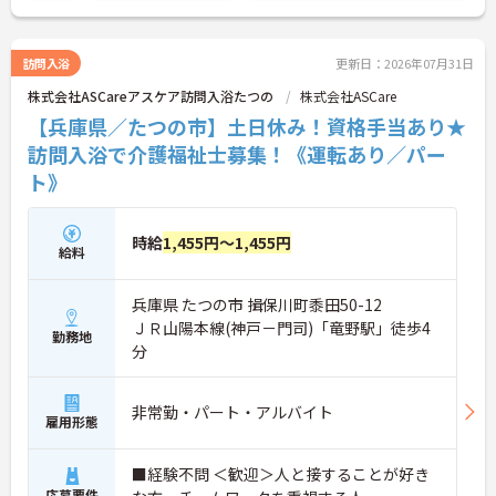
ください！
訪問入浴
更新日：2026年07月31日
株式会社ASCareアスケア訪問入浴たつの
株式会社ASCare
【兵庫県／たつの市】土日休み！資格手当あり★
訪問入浴で介護福祉士募集！《運転あり／パー
ト》
時給
1,455円～1,455円
給料
兵庫県 たつの市 揖保川町黍田50-12
ＪＲ山陽本線(神戸－門司)「竜野駅」徒歩4
勤務地
分
非常勤・パート・アルバイト
雇用形態
■経験不問 ＜歓迎＞人と接することが好き
応募要件