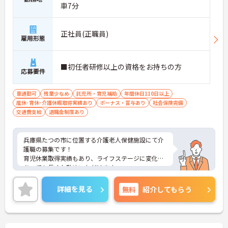
車7分
正社員(正職員)
雇用形態
■初任者研修以上の資格をお持ちの方
応募要件
車通勤可
残業少なめ
託児所・育児補助
年間休日110日以上
産休･育休･介護休暇取得実績あり
ボーナス・賞与あり
社会保険完備
交通費支給
退職金制度あり
兵庫県たつの市に位置する介護老人保健施設にて介
護職の募集です！
育児休業取得実績もあり、ライフステージに変化が
あっても長くお勤めいただけます。
ご興味ある方には、面接対策ポイントなど、さらに
詳細をお話しいたしますのでお気軽にご相談くださ
詳細を見る
無料
紹介してもらう
い！