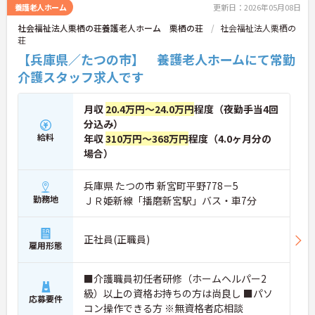
養護老人ホーム
更新日：2026年05月08日
社会福祉法人栗栖の荘養護老人ホーム 栗栖の荘
社会福祉法人栗栖の
荘
【兵庫県／たつの市】 養護老人ホームにて常勤
介護スタッフ求人です
月収
20.4万円～24.0万円
程度（夜勤手当4回
分込み）
給料
年収
310万円～368万円
程度（4.0ヶ月分の
場合）
兵庫県 たつの市 新宮町平野778－5
勤務地
ＪＲ姫新線「播磨新宮駅」バス・車7分
正社員(正職員)
雇用形態
■介護職員初任者研修（ホームヘルパー2
級）以上の資格お持ちの方は尚良し ■パソ
応募要件
コン操作できる方 ※無資格者応相談