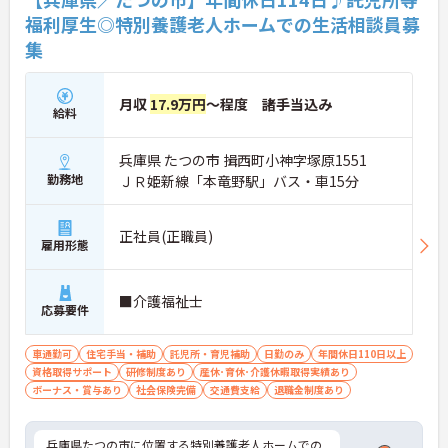
福利厚生◎特別養護老人ホームでの生活相談員募
集
月収
17.9万円
～程度 諸手当込み
給料
兵庫県 たつの市 揖西町小神字塚原1551
勤務地
ＪＲ姫新線「本竜野駅」バス・車15分
正社員(正職員)
雇用形態
■介護福祉士
応募要件
車通勤可
住宅手当・補助
託児所・育児補助
日勤のみ
年間休日110日以上
資格取得サポート
研修制度あり
産休･育休･介護休暇取得実績あり
ボーナス・賞与あり
社会保険完備
交通費支給
退職金制度あり
兵庫県たつの市に位置する特別養護老人ホームでの