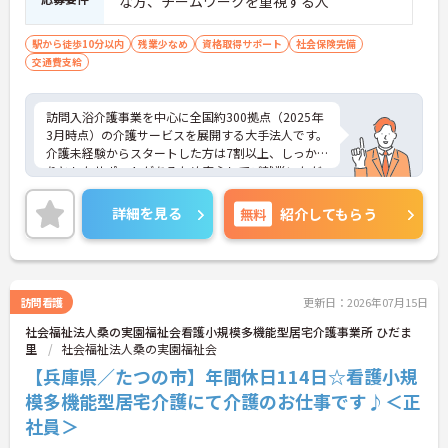
な方、チームワークを重視する人
駅から徒歩10分以内
残業少なめ
資格取得サポート
社会保険完備
交通費支給
訪問入浴介護事業を中心に全国約300拠点（2025年
3月時点）の介護サービスを展開する大手法人です。
介護未経験からスタートした方は7割以上、しっか
りとしたサポートがあるため安心してご就業いただ
けます。お風呂に入れなくて困っている方に、手を
差し伸べてあげられるとてもやりがいのあるお仕事
詳細を見る
無料
紹介してもらう
です。ご興味ある方には、面接対策ポイントなど、
さらに詳細をお話しいたしますのでお気軽にご相談
ください！
訪問看護
更新日：2026年07月15日
社会福祉法人桑の実園福祉会看護小規模多機能型居宅介護事業所 ひだま
里
社会福祉法人桑の実園福祉会
【兵庫県／たつの市】年間休日114日☆看護小規
模多機能型居宅介護にて介護のお仕事です♪＜正
社員＞