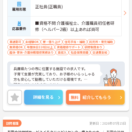
正社員(正職員)
雇用形態
■資格不問 介護福祉士、介護職員初任者研
応募要件
修（ヘルパー2級）以上あれば尚可
車通勤可
未経験OK
寮・借り上げ
住宅手当・補助
託児所・育児補助
無資格OK
年間休日110日以上
資格取得サポート
研修制度あり
産休･育休･介護休暇取得実績あり
高収入
社会保険完備
交通費支給
兵庫県たつの市に位置する施設での求人です。
子育て支援が充実しており、お子様のいらっしゃる
方も安心して勤務していただける環境です。
残業もほとんどございません。
ご興味のある方はお気軽にお問い合わせ下さい。
詳細を見る
無料
紹介してもらう
訪問看護
更新日：2026年07月15日
有限会社地域サービスイモネリハビリセンター癒々たつの
有限会社地