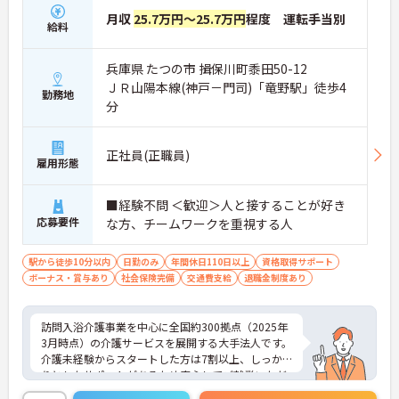
月収
25.7万円～25.7万円
程度 運転手当別
給料
兵庫県 たつの市 揖保川町黍田50-12
ＪＲ山陽本線(神戸－門司)「竜野駅」徒歩4
勤務地
分
正社員(正職員)
雇用形態
■経験不問 ＜歓迎＞人と接することが好き
応募要件
な方、チームワークを重視する人
駅から徒歩10分以内
日勤のみ
年間休日110日以上
資格取得サポート
ボーナス・賞与あり
社会保険完備
交通費支給
退職金制度あり
訪問入浴介護事業を中心に全国約300拠点（2025年
3月時点）の介護サービスを展開する大手法人です。
介護未経験からスタートした方は7割以上、しっか
りとしたサポートがあるため安心してご就業いただ
けます。お風呂に入れなくて困っている方に、手を