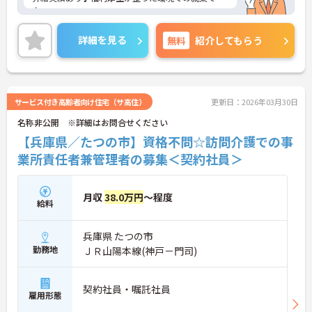
♪
ご興味のある方には、詳しく面接ポイント等お伝え
させていただきますので、お気軽にご相談くださ
詳細を見る
無料
紹介してもらう
い。
サービス付き高齢者向け住宅（サ高住）
更新日：2026年03月30日
名称非公開 ※詳細はお問合せください
【兵庫県／たつの市】資格不問☆訪問介護での事
業所責任者兼管理者の募集＜契約社員＞
月収
38.0万円
～程度
給料
兵庫県 たつの市
勤務地
ＪＲ山陽本線(神戸－門司)
契約社員・嘱託社員
雇用形態