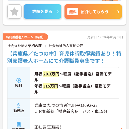
養護老人ホーム、特別養護老人ホーム、デイサービ
スセンター、小規模多機能型居宅介護事業所など多
詳細を見る
無料
紹介してもらう
くの施設を運営していらっしゃいます。夜勤もござ
いますが、時間外勤務は月平均5時間未満と少なめ
ですので、プライベートとのバランスをとりなが
ら、無理なくご勤務いただける環境でございます。
「人の手で介護を行う」ことを基本とした施設で、
特別養護老人ホーム（特養）
更新日：2026年05月08日
利用者様と密に関わりながらご勤務したい方におす
社会福祉法人栗栖の荘
社会福祉法人栗栖の荘
すめの求人です！ご興味ある方には、面接のポイン
トなど、さらに詳細をお話致しますのでお気軽にご
【兵庫県／たつの市】育児休暇取得実績あり！特
相談ください。
別養護老人ホームにて介護職員募集です！
月収
20.3万円
～程度（諸手当込）常勤モデ
ル
給料
年収
315万円
～程度（諸手当込）常勤モデ
ル
兵庫県 たつの市 新宮町平野692-32
勤務地
ＪＲ姫新線「播磨新宮駅」バス・車15分
正社員(正職員)