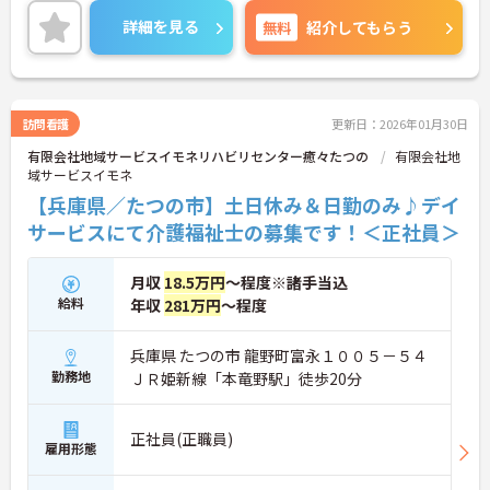
詳細を見る
無料
紹介してもらう
訪問看護
更新日：2026年01月30日
有限会社地域サービスイモネリハビリセンター癒々たつの
有限会社地
域サービスイモネ
【兵庫県／たつの市】土日休み＆日勤のみ♪デイ
サービスにて介護福祉士の募集です！＜正社員＞
月収
18.5万円
～程度※諸手当込
給料
年収
281万円
～程度
兵庫県 たつの市 龍野町富永１００５－５４
勤務地
ＪＲ姫新線「本竜野駅」徒歩20分
正社員(正職員)
雇用形態