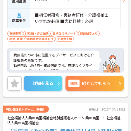
雇用形態
■初任者研修・実務者研修・介護福祉士：
応募要件
いずれか必須 ■実務経験：必須
車通勤可
託児所・育児補助
資格取得サポート
研修制度あり
産休･育休･介護休暇取得実績あり
交通費支給
兵庫県たつの市に位置するデイサービスにおける介
護職員の募集です。
勤務日数は週3日～相談可能です。無理なくプライベ
ートを大切にしながらご勤務いただけます。また、
利用可能な託児所があり、子育て世代の方も安心し
てご勤務いただけます。
詳細を見る
無料
紹介してもらう
ご興味のある方には、面接対策ポイントなど、さら
に詳細をご案内しますのでお気軽にご相談くださ
い！
特別養護老人ホーム（特養）
更新日：2026年07月15日
社会福祉法人桑の実園福祉会特別養護老人ホーム 桑の実園
社会福祉
法人桑の実園福祉会
【兵庫県／たつの市】年間休日114日♪託児所等