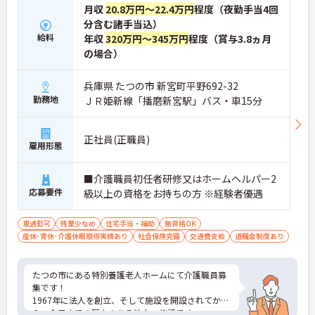
月収
20.8万円～22.4万円
程度（夜勤手当4回
分含む諸手当込）
給料
年収
320万円～345万円
程度（賞与3.8ヵ月
の場合）
兵庫県 たつの市 新宮町平野692-32
勤務地
ＪＲ姫新線「播磨新宮駅」バス・車15分
正社員(正職員)
雇用形態
■介護職員初任者研修又はホームヘルパー2
応募要件
級以上の資格をお持ちの方 ※経験者優遇
車通勤可
残業少なめ
住宅手当・補助
無資格OK
産休･育休･介護休暇取得実績あり
社会保険完備
交通費支給
退職金制度あり
たつの市にある特別養護老人ホームにて介護職員募
集です！
1967年に法人を創立、そして施設を開設されてか
ら、今日までの歴史のある法人・施設です。