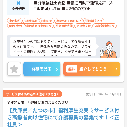
■介護福祉士資格 ■普通自動車運転免許（A
応募要件
T限定可）必須 ■未経験の方OK
車通勤可
未経験OK
日勤のみ
年間休日110日以上
研修制度あり
産休･育休･介護休暇取得実績あり
社会保険完備
交通費支給
退職金制度あり
兵庫県たつの市にあるデイサービスにて介護福祉士
のお仕事です。土日休み＆日勤のみなので、プライ
ベートの時間も大切にして働きことができます◎ご
興味ある方には、面接対策ポイントなど、さらに詳
細をお話しいたしますのでお気軽にご相談くださ
い。
詳細を見る
無料
紹介してもらう
サービス付き高齢者向け住宅（サ高住）
更新日：2025年12月12日
名称非公開 ※詳細はお問合せください
【兵庫県／たつの市】福利厚生充実☆サービス付
き高齢者向け住宅にて介護職員の募集です！＜正
社員＞