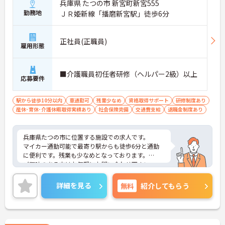
兵庫県 たつの市 新宮町新宮555
勤務地
ＪＲ姫新線「播磨新宮駅」徒歩6分
正社員(正職員)
雇用形態
■介護職員初任者研修（ヘルパー2級）以上
応募要件
駅から徒歩10分以内
車通勤可
残業少なめ
資格取得サポート
研修制度あり
産休･育休･介護休暇取得実績あり
社会保険完備
交通費支給
退職金制度あり
兵庫県たつの市に位置する施設での求人です。
マイカー通勤可能で最寄り駅からも徒歩6分と通勤
に便利です。残業も少なめとなっております。
ご興味のある方はお気軽にお問い合わせ下さい。
詳細を見る
無料
紹介してもらう