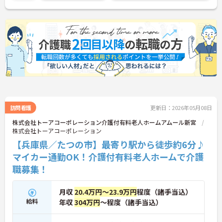
訪問看護
更新日：2026年05月08日
株式会社トーアコーポレーション介護付有料老人ホームアムール新宮
株式会社トーアコーポレーション
【兵庫県／たつの市】最寄り駅から徒歩約6分♪
マイカー通勤OK！介護付有料老人ホームで介護
職募集！
月収
20.4万円～23.9万円
程度（諸手当込）
給料
年収
304万円
～程度（諸手当込）