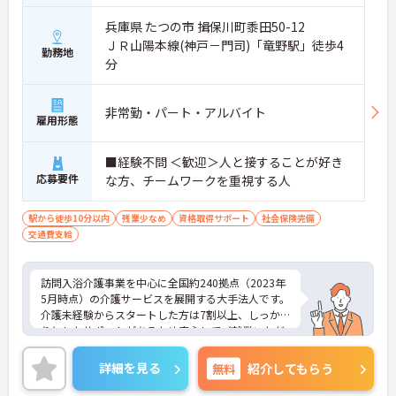
兵庫県 たつの市 揖保川町黍田50-12
ＪＲ山陽本線(神戸－門司)「竜野駅」徒歩4
勤務地
分
非常勤・パート・アルバイト
雇用形態
■経験不問 ＜歓迎＞人と接することが好き
応募要件
な方、チームワークを重視する人
駅から徒歩10分以内
残業少なめ
資格取得サポート
社会保険完備
交通費支給
訪問入浴介護事業を中心に全国約240拠点（2023年
5月時点）の介護サービスを展開する大手法人です。
介護未経験からスタートした方は7割以上、しっか
りとしたサポートがあるため安心してご就業いただ
けます。お風呂に入れなくて困っている方に、手を
差し伸べてあげられるとてもやりがいのあるお仕事
詳細を見る
無料
紹介してもらう
です。ご興味ある方には、面接対策ポイントなど、
さらに詳細をお話しいたしますのでお気軽にご相談