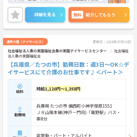
ながらご勤務いただけます。また、利用可能な託児
所があり、子育て世代の方も安心してご勤務いただ
けます。
詳細を見る
無料
紹介してもらう
ご興味のある方には、面接対策ポイントなど、さら
に詳細をご案内しますのでお気軽にご相談くださ
い！
通所介護（デイサービス）
更新日：2026年07月15日
社会福祉法人桑の実園福祉会桑の実園デイサービスセンター
社会福祉
法人桑の実園福祉会
【兵庫県／たつの市】勤務日数：週3日～OK☆デ
イサービスにて介護のお仕事です♪＜パート＞
時給
1,120円～1,358円
給料
兵庫県 たつの市 揖西町小神字塚原1551
ＪＲ山陽本線(神戸－門司)「竜野駅」バス・
勤務地
車8分
非常勤・パート・アルバイト