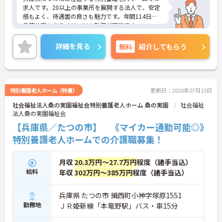
求人です。20以上の事業所を展開する法人で、安定
感もよく、待遇面の良さも魅力です。年間114日、
季節休暇もありメリハリの勤務が可能です。
ご興味のある方はお気軽にお問い合わせ下さい。
詳細を見る
無料
紹介してもらう
特別養護老人ホーム（特養）
更新日：2026年07月15日
社会福祉法人桑の実園福祉会特別養護老人ホーム 桑の実園
社会福祉
法人桑の実園福祉会
【兵庫県／たつの市】 《マイカー通勤可能◎》
特別養護老人ホームでの介護職募集！
月収
20.3万円～27.7万円
程度（諸手当込）
給料
年収
302万円～385万円
程度（諸手当込）
兵庫県 たつの市 揖西町小神字塚原1551
勤務地
ＪＲ姫新線「本竜野駅」バス・車15分