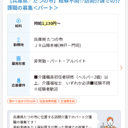
【兵庫県／たつの市】経験不問☆訪問介護での介
護職の募集＜パート＞
時給
1,130円
～
給料
兵庫県 たつの市
勤務地
ＪＲ山陽本線(神戸－門司)
非常勤・パート・アルバイト
雇用形態
■介護職員初任者研修（ヘルパー2級）以
上、介護福祉士 いずれか必須■経験不問
応募要件
※経験者歓迎
駅から徒歩10分以内
社会保険完備
交通費支給
兵庫県たつの市に位置する訪問介護でのパート介護
職の募集です！
昇給実績あり♪福利厚生が整った環境での就業です