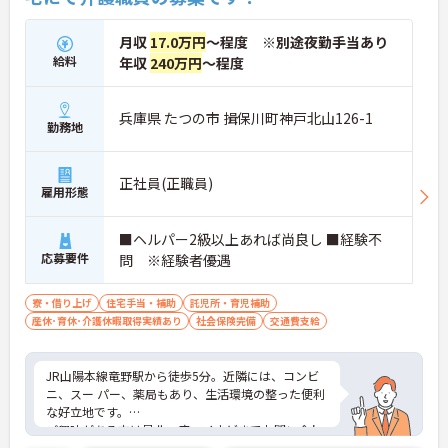
月収
17.0万円
～程度 ※別途夜勤手当あり
給料
年収
240万円
～程度
兵庫県 たつの市 揖保川町神戸北山126-1
勤務地
正社員(正職員)
雇用形態
■ヘルパー2級以上あれば尚良し ■経験不
応募要件
問 ※経験者優遇
寮・借り上げ
住宅手当・補助
託児所・育児補助
産休･育休･介護休暇取得実績あり
社会保険完備
交通費支給
JR山陽本線竜野駅から徒歩5分。近隣には、コンビ
ニ、スー パー、薬局もあり、生活環境の整った便利
な好立地です。
ご興味がある方は是非一度マイナビまでお問い合わ
せください。さらに詳細などお伝えします！