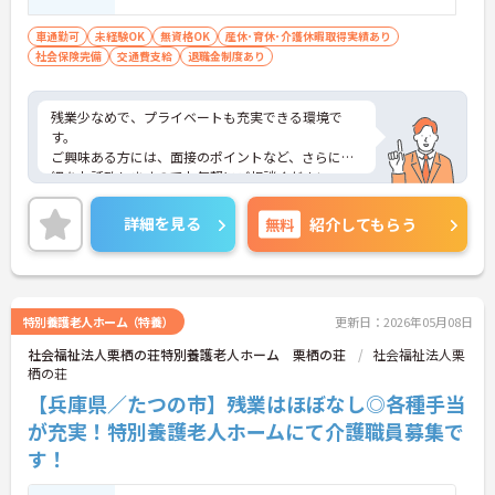
車通勤可
未経験OK
無資格OK
産休･育休･介護休暇取得実績あり
社会保険完備
交通費支給
退職金制度あり
残業少なめで、プライベートも充実できる環境で
す。
ご興味ある方には、面接のポイントなど、さらに詳
細をお話致しますのでお気軽にご相談ください。
詳細を見る
無料
紹介してもらう
特別養護老人ホーム（特養）
更新日：2026年05月08日
社会福祉法人栗栖の荘特別養護老人ホーム 栗栖の荘
社会福祉法人栗
栖の荘
【兵庫県／たつの市】残業はほぼなし◎各種手当
が充実！特別養護老人ホームにて介護職員募集で
す！