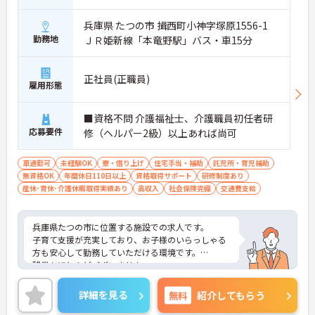
兵庫県 たつの市 揖西町小神字塚原1556-1
勤務地
ＪＲ姫新線「本竜野駅」バス・車15分
正社員(正職員)
雇用形態
■資格不問 介護福祉士、介護職員初任者研
応募要件
修（ヘルパー2級）以上あれば尚可
車通勤可
未経験OK
寮・借り上げ
住宅手当・補助
託児所・育児補助
無資格OK
年間休日110日以上
資格取得サポート
研修制度あり
産休･育休･介護休暇取得実績あり
高収入
社会保険完備
交通費支給
兵庫県たつの市に位置する施設での求人です。
子育て支援が充実しており、お子様のいらっしゃる
方も安心して勤務していただける環境です。
残業もほとんどございません。
ご興味のある方はお気軽にお問い合わせ下さい。
詳細を見る
無料
紹介してもらう