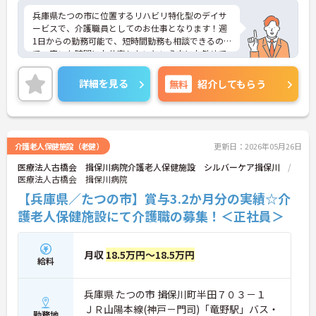
兵庫県たつの市に位置するリハビリ特化型のデイサ
ービスで、介護職員としてのお仕事となります！週
1日からの勤務可能で、短時間勤務も相談できるの
で、空いた時間にお仕事したいという方にお勧めで
す！託児所があったり、育児休業を取得できたり
と、お子様がいらっしゃる方でも、安心してお仕事
詳細を見る
無料
紹介してもらう
できる環境が備わっております！ご興味ある方は面
接ポイントをお伝えしますので、お気軽にお問い合
わせください♪
介護老人保健施設（老健）
更新日：2026年05月26日
医療法人古橋会 揖保川病院介護老人保健施設 シルバーケア揖保川
医療法人古橋会 揖保川病院
【兵庫県／たつの市】賞与3.2か月分の実績☆介
護老人保健施設にて介護職の募集！＜正社員＞
月収
18.5万円～18.5万円
給料
兵庫県 たつの市 揖保川町半田７０３－１
ＪＲ山陽本線(神戸－門司)「竜野駅」バス・
勤務地