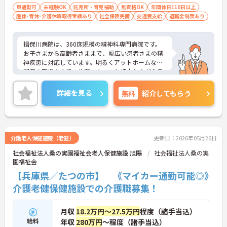
車通勤可
未経験OK
託児所・育児補助
無資格OK
年間休日110日以上
産休･育休･介護休暇取得実績あり
社会保険完備
交通費支給
退職金制度あり
揖保川病院は、360床規模の精神科専門病院です。
お子さまから高齢者さままで、幅広い患者さまの精
神疾患に対応しています。明るくアットホームな雰
囲気の職場なので、先輩スタッフと協力しながら業
務を進められるのが特徴です♪
託児所完備で子育てをサポート致しますので、経験
詳細を見る
無料
紹介してもらう
が浅い方やブランクのある方でもしっかりと指導致
しますので安心してご応募下さい！
ご興味がある方は是非一度マイナビ介護職までお問
い合わせ下さい！！
介護老人保健施設（老健）
更新日：2026年05月26日
社会福祉法人桑の実園福祉会老人保健施設 旭陽
社会福祉法人桑の実
園福祉会
【兵庫県／たつの市】 《マイカー通勤可能◎》
介護老健保健施設での介護職募集！
月収
18.2万円～27.5万円
程度（諸手当込）
給料
年収
280万円
～程度（諸手当込）