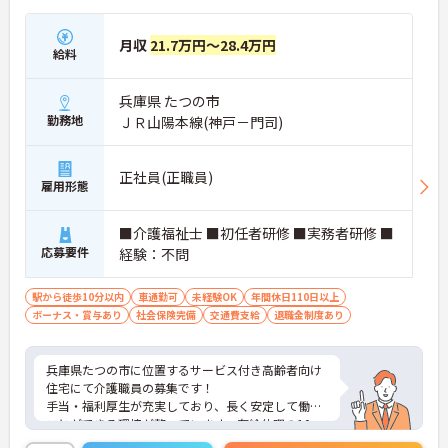
月収
21.7万円～28.4万円
給料
兵庫県 たつの市
勤務地
ＪＲ山陽本線(神戸－門司)
正社員(正職員)
雇用形態
■介護福祉士 ■初任者研修 ■実務者研修 ■
応募要件
経験：不問
駅から徒歩10分以内
車通勤可
未経験OK
年間休日110日以上
ボーナス・賞与あり
社会保険完備
交通費支給
退職金制度あり
兵庫県たつの市に位置するサービス付き高齢者向け
住宅にて介護職員の募集です！
手当・福利厚生が充実しており、長く安定して働く
ことができる環境が整っています。有給休暇の10
0％取得も推奨されており、プライベートを大切に