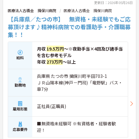
更新日：2026年05月26日
医療法人古橋会 揖保川病院
医療法人古橋会 揖保川病院
【兵庫県／たつの市】 無資格・未経験でもご応
募頂けます♪精神科病院での看護助手・介護職募
集！！
月収
19.5万円
～※夜勤手当×4回及び諸手当
を含む参考モデル
給料
年収
273万円
～以上
兵庫県 たつの市 揖保川町半田703-1
ＪＲ山陽本線(神戸－門司)「竜野駅」バス・
勤務地
車7分
正社員(正職員)
雇用形態
■無資格未経験可 ※有資格者・経験者歓
応募要件
迎！