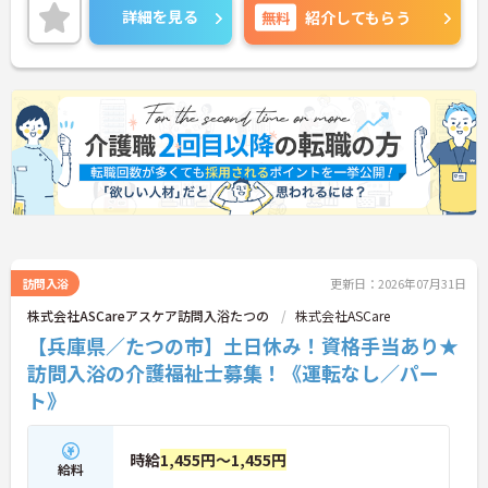
差し伸べてあげられるとてもやりがいのあるお仕事
詳細を見る
無料
紹介してもらう
です。ご興味ある方には、面接対策ポイントなど、
さらに詳細をお話しいたしますのでお気軽にご相談
ください！
訪問入浴
更新日：2026年07月31日
株式会社ASCareアスケア訪問入浴たつの
株式会社ASCare
【兵庫県／たつの市】土日休み！資格手当あり★
訪問入浴の介護福祉士募集！《運転なし／パー
ト》
時給
1,455円～1,455円
給料