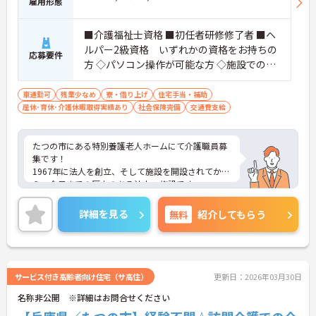
雇用形態
■介護福祉士資格 ■初任者研修修了者 ■ヘ
ルパー2級資格 いずれかの資格をお持ちの
応募要件
方 ◇パソコン操作が可能な方 ◇施設での勤
務経験不問！
車通勤可
残業少なめ
寮・借り上げ
住宅手当・補助
産休･育休･介護休暇取得実績あり
社会保険完備
交通費支給
たつの市にある特別養護老人ホームにて介護職員募
集です！
1967年に法人を創立、そして施設を開設されてか
ら、今日までの歴史のある法人・施設です。
養護老人ホーム、特別養護老人ホーム、デイサービ
スセンター、小規模多機能型居宅介護事業所など多
詳細を見る
無料
紹介してもらう
くの施設を運営していらっしゃいます。夜勤もござ
いますが、時間外勤務は月平均5時間程度と少なめ
ですので、プライベートとのバランスをとりなが
ら、無理なくご勤務いただける環境でございます。
「人の手で介護を行う」ことを基本とした施設で、
サービス付き高齢者向け住宅（サ高住）
更新日：2026年03月30日
利用者様と密に関わりながらご勤務したい方におす
名称非公開 ※詳細はお問合せください
すめの求人です！