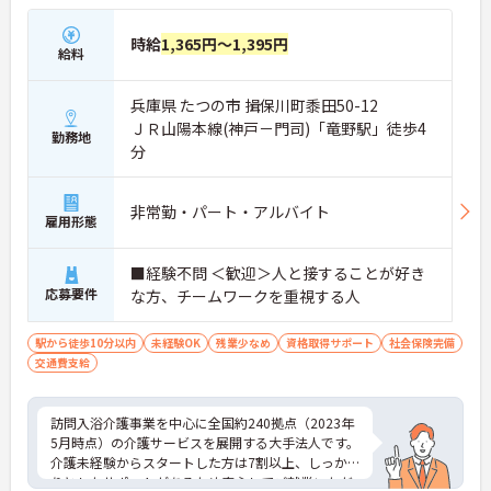
時給
1,365円～1,395円
給料
兵庫県 たつの市 揖保川町黍田50-12
ＪＲ山陽本線(神戸－門司)「竜野駅」徒歩4
勤務地
分
非常勤・パート・アルバイト
雇用形態
■経験不問 ＜歓迎＞人と接することが好き
応募要件
な方、チームワークを重視する人
駅から徒歩10分以内
未経験OK
残業少なめ
資格取得サポート
社会保険完備
交通費支給
訪問入浴介護事業を中心に全国約240拠点（2023年
5月時点）の介護サービスを展開する大手法人です。
介護未経験からスタートした方は7割以上、しっか
りとしたサポートがあるため安心してご就業いただ