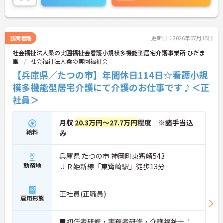
さらに詳細をお話しいたしますのでお気軽にご相談
ください！
訪問看護
更新日：2026年07月15日
社会福祉法人桑の実園福祉会看護小規模多機能型居宅介護事業所 ひだま
里
社会福祉法人桑の実園福祉会
【兵庫県／たつの市】年間休日114日☆看護小規
模多機能型居宅介護にて介護のお仕事です♪＜正
社員＞
月収
20.3万円～27.7万円
程度 ※諸手当込
給料
み
兵庫県 たつの市 神岡町東觜崎543
勤務地
ＪＲ姫新線「東觜崎駅」徒歩13分
正社員(正職員)
雇用形態
■初任者研修・実務者研修・介護福祉士：