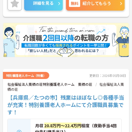
詳細を見る
無料
紹介してもらう
特別養護老人ホーム（特養）
更新日：2026年05月08日
社会福祉法人栗栖の荘特別養護老人ホーム 栗栖の荘
社会福祉法人栗
栖の荘
【兵庫県／たつの市】残業はほぼなし◎各種手当
が充実！特別養護老人ホームにて介護職員募集で
す！
月収
20.8万円～22.4万円
程度（夜勤手当4回
分含む諸手当込）