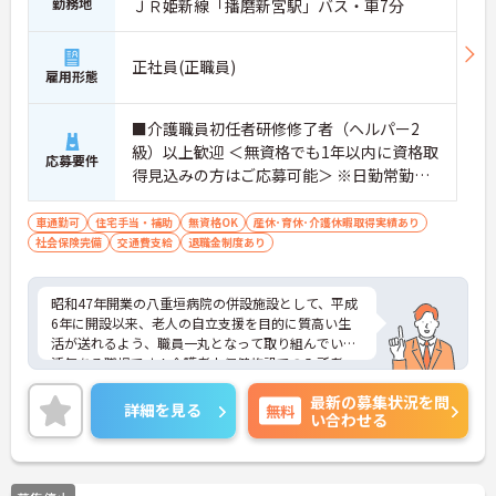
勤務地
ＪＲ姫新線「播磨新宮駅」バス・車7分
正社員(正職員)
雇用形態
■介護職員初任者研修修了者（ヘルパー2
級）以上歓迎 ＜無資格でも1年以内に資格取
応募要件
得見込みの方はご応募可能＞ ※日勤常勤も
相談可 ※資格のない方は、採用後1年以内に
自己負担で介護ヘルパー初任者研修コース
車通勤可
住宅手当・補助
無資格OK
産休･育休･介護休暇取得実績あり
社会保険完備
交通費支給
を受講していただきます。
退職金制度あり
昭和47年開業の八重垣病院の併設施設として、平成
6年に開設以来、老人の自立支援を目的に質高い生
活が送れるよう、職員一丸となって取り組んでいる
活気ある職場です！介護老人保健施設での入所者・
利用者様の療養介護を行って頂きます。興味をお持
最新の募集状況を問
ちの方はお気軽にお問い合わせ下さい。
詳細を見る
無料
い合わせる