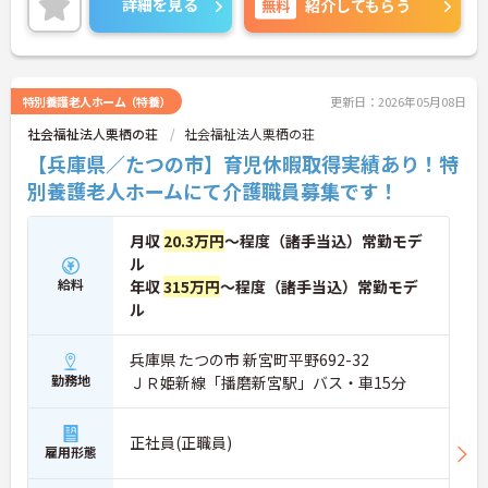
詳細を見る
無料
紹介してもらう
くの施設を運営していらっしゃいます。夜勤もござ
いますが、時間外勤務は月平均5時間未満と少なめ
ですので、プライベートとのバランスをとりなが
ら、無理なくご勤務いただける環境でございます。
「人の手で介護を行う」ことを基本とした施設で、
特別養護老人ホーム（特養）
更新日：2026年05月08日
利用者様と密に関わりながらご勤務したい方におす
社会福祉法人栗栖の荘
社会福祉法人栗栖の荘
すめの求人です！ご興味ある方には、面接のポイン
トなど、さらに詳細をお話致しますのでお気軽にご
【兵庫県／たつの市】育児休暇取得実績あり！特
相談ください。
別養護老人ホームにて介護職員募集です！
月収
20.3万円
～程度（諸手当込）常勤モデ
ル
給料
年収
315万円
～程度（諸手当込）常勤モデ
ル
兵庫県 たつの市 新宮町平野692-32
勤務地
ＪＲ姫新線「播磨新宮駅」バス・車15分
正社員(正職員)
雇用形態