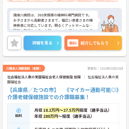
揖保川病院は、360床規模の精神科専門病院です。
お子さまから高齢者さままで、幅広い患者さまの精
神疾患に対応しています。明るくアットホームな雰
囲気の職場なので、先輩スタッフと協力しながら業
務を進められるのが特徴です♪
託児所完備で子育てをサポート致しますので、経験
詳細を見る
無料
紹介してもらう
が浅い方やブランクのある方でもしっかりと指導致
しますので安心してご応募下さい！
ご興味がある方は是非一度マイナビ介護職までお問
い合わせ下さい！！
介護老人保健施設（老健）
更新日：2026年05月26日
社会福祉法人桑の実園福祉会老人保健施設 旭陽
社会福祉法人桑の実
園福祉会
【兵庫県／たつの市】 《マイカー通勤可能◎》
介護老健保健施設での介護職募集！
月収
18.2万円～27.5万円
程度（諸手当込）
給料
年収
280万円
～程度（諸手当込）