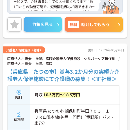
ービスで、介護職員としてのお仕事となります！週
1日からの勤務可能で、短時間勤務も相談できるの
で、空いた時間にお仕事したいという方にお勧めで
す！託児所があったり、育児休業を取得できたり
と、お子様がいらっしゃる方でも、安心してお仕事
詳細を見る
無料
紹介してもらう
できる環境が備わっております！ご興味ある方は面
接ポイントをお伝えしますので、お気軽にお問い合
わせください♪
介護老人保健施設（老健）
更新日：2026年05月26日
医療法人古橋会 揖保川病院介護老人保健施設 シルバーケア揖保川
医療法人古橋会 揖保川病院
【兵庫県／たつの市】賞与3.2か月分の実績☆介
護老人保健施設にて介護職の募集！＜正社員＞
月収
18.5万円～18.5万円
給料
兵庫県 たつの市 揖保川町半田７０３－１
ＪＲ山陽本線(神戸－門司)「竜野駅」バス・
勤務地
車7分