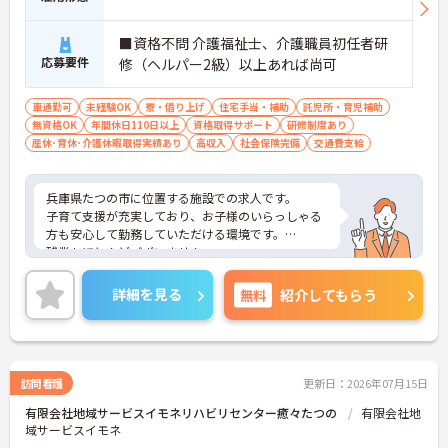
■資格不問 介護福祉士、介護職員初任者研
応募要件
修（ヘルパー2級）以上あれば尚可
車通勤可
未経験OK
寮・借り上げ
住宅手当・補助
託児所・育児補助
無資格OK
年間休日110日以上
資格取得サポート
研修制度あり
産休･育休･介護休暇取得実績あり
高収入
社会保険完備
交通費支給
兵庫県たつの市に位置する施設での求人です。
子育て支援が充実しており、お子様のいらっしゃる
方も安心して勤務していただける環境です。
残業もほとんどございません。
ご興味のある方はお気軽にお問い合わせ下さい。
詳細を見る
無料
紹介してもらう
訪問看護
更新日：2026年07月15日
有限会社地域サービスイモネリハビリセンター癒々たつの
有限会社地
域サービスイモネ