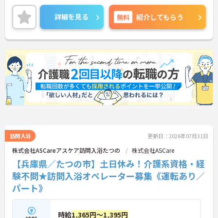
けます。お風呂に入れなくて困っている方に、手を
差し伸べてあげられるとてもやりがいのあるお仕事
詳細を見る
無料
紹介してもらう
です。ご興味ある方には、面接対策ポイントなど、
さらに詳細をお話しいたしますのでお気軽にご相談
ください！
訪問入浴
更新日：2026年07月31日
株式会社ASCareアスケア訪問入浴たつの
株式会社ASCare
【兵庫県／たつの市】土日休み！介護系資格・経
験不問★訪問入浴オペレーター募集《運転あり／
パート》
時給
1,365円～1,395円