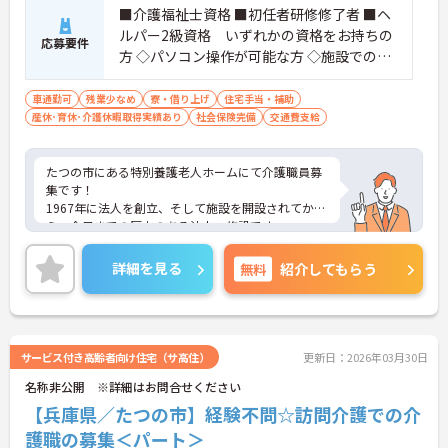
■介護福祉士資格 ■初任者研修修了者 ■ヘ
ルパー2級資格 いずれかの資格をお持ちの
応募要件
方 ◇パソコン操作が可能な方 ◇施設での勤
務経験不問！
車通勤可
残業少なめ
寮・借り上げ
住宅手当・補助
産休･育休･介護休暇取得実績あり
社会保険完備
交通費支給
たつの市にある特別養護老人ホームにて介護職員募
集です！
1967年に法人を創立、そして施設を開設されてか
ら、今日までの歴史のある法人・施設です。
養護老人ホーム、特別養護老人ホーム、デイサービ
スセンター、小規模多機能型居宅介護事業所など多
詳細を見る
無料
紹介してもらう
くの施設を運営していらっしゃいます。夜勤もござ
いますが、時間外勤務は月平均5時間程度と少なめ
ですので、プライベートとのバランスをとりなが
ら、無理なくご勤務いただける環境でございます。
「人の手で介護を行う」ことを基本とした施設で、
サービス付き高齢者向け住宅（サ高住）
更新日：2026年03月30日
利用者様と密に関わりながらご勤務したい方におす
名称非公開 ※詳細はお問合せください
すめの求人です！
【兵庫県／たつの市】経験不問☆訪問介護での介
護職の募集＜パート＞