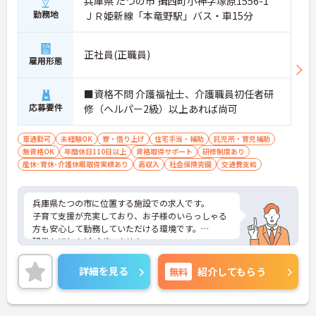
兵庫県 たつの市 揖西町小神字塚原1556-1
勤務地
ＪＲ姫新線「本竜野駅」バス・車15分
正社員(正職員)
雇用形態
■資格不問 介護福祉士、介護職員初任者研
応募要件
修（ヘルパー2級）以上あれば尚可
車通勤可
未経験OK
寮・借り上げ
住宅手当・補助
託児所・育児補助
無資格OK
年間休日110日以上
資格取得サポート
研修制度あり
産休･育休･介護休暇取得実績あり
高収入
社会保険完備
交通費支給
兵庫県たつの市に位置する施設での求人です。
子育て支援が充実しており、お子様のいらっしゃる
方も安心して勤務していただける環境です。
残業もほとんどございません。
ご興味のある方はお気軽にお問い合わせ下さい。
詳細を見る
無料
紹介してもらう