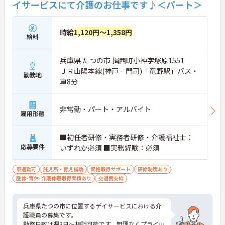
イサービスにて介護のお仕事です♪＜パート＞
時給
1,120円～1,358円
給料
兵庫県 たつの市 揖西町小神字塚原1551
ＪＲ山陽本線(神戸－門司)「竜野駅」バス・
勤務地
車8分
非常勤・パート・アルバイト
雇用形態
■初任者研修・実務者研修・介護福祉士：
応募要件
いずれか必須 ■実務経験：必須
車通勤可
託児所・育児補助
資格取得サポート
研修制度あり
産休･育休･介護休暇取得実績あり
交通費支給
兵庫県たつの市に位置するデイサービスにおける介
護職員の募集です。
勤務日数は週3日～相談可能です。無理なくプライベ