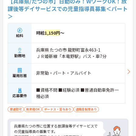
【兵庫県/たつの市】日勤のみ！WワークOK！放
課後等デイサービスでの児童指導員募集＜パート
＞
時給
1,150円
～
給料
兵庫県 たつの市 龍野町富永463-1
勤務地
ＪＲ姫新線「本竜野駅」バス・車7分
非常勤・パート・アルバイト
雇用形態
■資格不問 ■経験必須 ■普通自動車免許一
応募要件
種必須
車通勤可
無資格OK
ボーナス・賞与あり
退職金制度あり
兵庫県たつの市に位置する放課後等デイサービスで
の児童指導員の募集です。