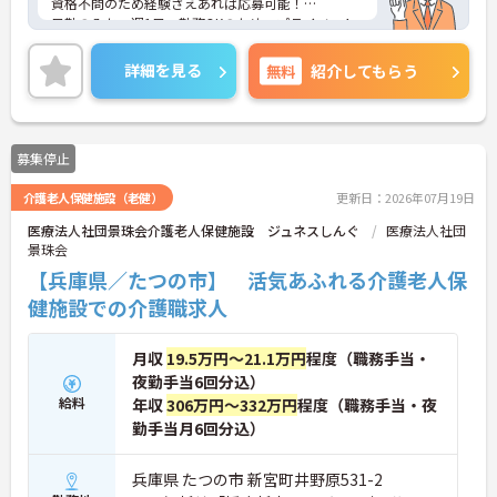
資格不問のため経験さえあれば応募可能！
日勤のみかつ週1日～勤務OKのため、プライベート
の予定も立てやすく、両立が可能！
ご興味のある方はご面接のポイントをお伝えいたし
詳細を見る
無料
紹介してもらう
ますので、お気軽にご相談ください。
募集停止
介護老人保健施設（老健）
更新日：2026年07月19日
医療法人社団景珠会介護老人保健施設 ジュネスしんぐ
医療法人社団
景珠会
【兵庫県／たつの市】 活気あふれる介護老人保
健施設での介護職求人
月収
19.5万円～21.1万円
程度（職務手当・
夜勤手当6回分込）
給料
年収
306万円～332万円
程度（職務手当・夜
勤手当月6回分込）
兵庫県 たつの市 新宮町井野原531-2