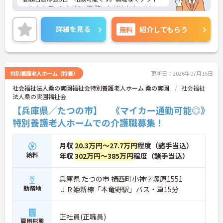
ートを大切にしながらご勤務いただけます。また、
利用可能な託児所があり、子育て世代の方も安心し
てご勤務いただけます。
詳細を見る
無料
紹介してもらう
ご興味のある方には、面接対策ポイントなど、さら
に詳細をご案内しますのでお気軽にご相談くださ
い！
特別養護老人ホーム（特養）
更新日：2026年07月15日
社会福祉法人桑の実園福祉会特別養護老人ホーム 桑の実園
社会福祉
法人桑の実園福祉会
【兵庫県／たつの市】 《マイカー通勤可能◎》
特別養護老人ホームでの介護職募集！
月収
20.3万円～27.7万円
程度（諸手当込）
給料
年収
302万円～385万円
程度（諸手当込）
兵庫県 たつの市 揖西町小神字塚原1551
勤務地
ＪＲ姫新線「本竜野駅」バス・車15分
正社員(正職員)
雇用形態