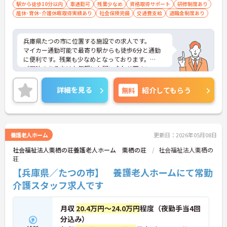
駅から徒歩10分以内
車通勤可
残業少なめ
資格取得サポート
研修制度あり
産休･育休･介護休暇取得実績あり
社会保険完備
交通費支給
退職金制度あり
兵庫県たつの市に位置する施設での求人です。
マイカー通勤可能で最寄り駅からも徒歩6分と通勤
に便利です。残業も少なめとなっております。
ご興味のある方はお気軽にお問い合わせ下さい。
詳細を見る
無料
紹介してもらう
養護老人ホーム
更新日：2026年05月08日
社会福祉法人栗栖の荘養護老人ホーム 栗栖の荘
社会福祉法人栗栖の
荘
【兵庫県／たつの市】 養護老人ホームにて常勤
介護スタッフ求人です
月収
20.4万円～24.0万円
程度（夜勤手当4回
分込み）