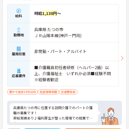
時給
1,130円
～
給料
兵庫県 たつの市
勤務地
ＪＲ山陽本線(神戸－門司)
非常勤・パート・アルバイト
雇用形態
■介護職員初任者研修（ヘルパー2級）以
上、介護福祉士 いずれか必須■経験不問
応募要件
※経験者歓迎
駅から徒歩10分以内
社会保険完備
交通費支給
兵庫県たつの市に位置する訪問介護でのパート介護
職の募集です！
昇給実績あり♪福利厚生が整った環境での就業です
♪
ご興味のある方には、詳しく面接ポイント等お伝え