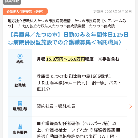
募集停止
介護老人保健施設（老健）
更新日：2026年06月02日
地方独立行政法人たつの市民病院機構 たつの市民病院【ケアホームみ
つ】
地方独立行政法人たつの市民病院機構 たつの市民病院
【兵庫県／たつの市】日勤のみ＆年間休日125日
◎病院併設型施設での介護職募集＜嘱託職員〉
月収
15.8万円～16.8万円
程度 ※手当含む
給料
兵庫県 たつの市 御津町中島1666番地1
ＪＲ山陽本線(神戸－門司)「網干駅」バス・
勤務地
車11分
契約社員・嘱託社員
雇用形態
■介護職員初任者研修（ヘルパー2級）以
上、介護福祉士 いずれか ※経験者優遇 ■
応募要件
普通自動車運転免許あれば尚可（ＡＴ限定