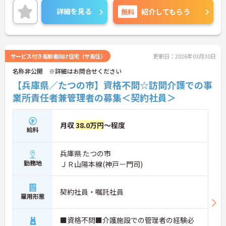
させていただきますので、お気軽にご相談くださ
詳細を見る
無料
紹介してもらう
い。
サービス付き高齢者向け住宅（サ高住）
更新日：2026年03月30日
名称非公開 ※詳細はお問合せください
【兵庫県／たつの市】資格不問☆訪問介護での事
業所責任者兼管理者の募集＜契約社員＞
月収
38.0万円
～程度
給料
兵庫県 たつの市
勤務地
ＪＲ山陽本線(神戸－門司)
契約社員・嘱託社員
雇用形態
■資格不問■介護施設での管理者の経験必