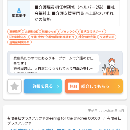
■介護職員初任者研修（ヘルパー2級） ■社
会福祉士 ■介護支援専門員 ※上記のいずれ
応募要件
かの資格
車通勤可
未経験OK
残業少なめ
ブランクOK
資格取得サポート
研修制度あり
産休･育休･介護休暇取得実績あり
社会保険完備
交通費支給
退職金制度あり
兵庫県たつの市にあるグループホームで介護のお仕
事です！
施設周辺は、大自然につつまれており四季の楽しみ
も豊富な環境です♪
ほおずきでは利用者様に質の高いサービスを提供で
きるよう、資格取得に向けた研修や支援制度も充実
詳細を見る
無料
紹介してもらう
しており、経験の浅い方やブランクに不安を感じて
いる方も安心して就業いただけます☆
また、最寄駅より徒歩圏内に加え、マイカー通勤も
相談可能と便利！ご興味がある方は是非一度マイナ
ビまでお問合せください！！
更新日：2025年08月05日
有限会社プラスアルファcheering for the children COCCO
有限会社
プラスアルファ