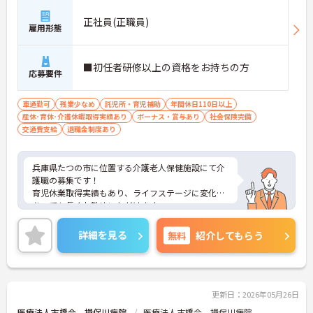
正社員(正職員)
雇用形態
■初任者研修以上の資格をお持ちの方
応募要件
車通勤可
残業少なめ
託児所・育児補助
年間休日110日以上
産休･育休･介護休暇取得実績あり
ボーナス・賞与あり
社会保険完備
交通費支給
退職金制度あり
兵庫県たつの市に位置する介護老人保健施設にて介
護職の募集です！
育児休業取得実績もあり、ライフステージに変化が
あっても長くお勤めいただけます。
ご興味ある方には、面接対策ポイントなど、さらに
詳細をお話しいたしますのでお気軽にご相談くださ
詳細を見る
無料
紹介してもらう
い！
更新日：2026年05月26日
医療法人古橋会 揖保川病院
医療法人古橋会 揖保川病院