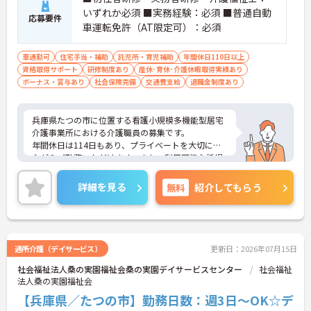
いずれか必須 ■実務経験：必須 ■普通自動
応募要件
車運転免許（AT限定可）：必須
車通勤可
住宅手当・補助
託児所・育児補助
年間休日110日以上
資格取得サポート
研修制度あり
産休･育休･介護休暇取得実績あり
ボーナス・賞与あり
社会保険完備
交通費支給
退職金制度あり
兵庫県たつの市に位置する看護小規模多機能型居宅
介護事業所における介護職員の募集です。
年間休日は114日もあり、プライベートを大切にし
ながらご勤務いただけます。また、利用可能な託児
所があり、子育て世代の方も安心してご勤務いただ
けます。
詳細を見る
無料
紹介してもらう
ご興味のある方には、面接対策ポイントなど、さら
に詳細をご案内しますのでお気軽にご相談くださ
い！
通所介護（デイサービス）
更新日：2026年07月15日
社会福祉法人桑の実園福祉会桑の実園デイサービスセンター
社会福祉
法人桑の実園福祉会
【兵庫県／たつの市】勤務日数：週3日～OK☆デ