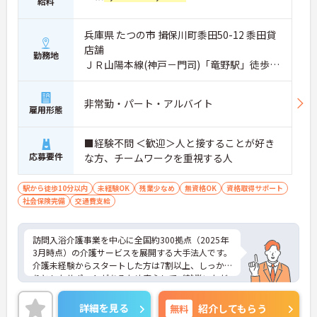
給料
兵庫県 たつの市 揖保川町黍田50-12 黍田貸
店舗
勤務地
ＪＲ山陽本線(神戸－門司)「竜野駅」徒歩1
分
非常勤・パート・アルバイト
雇用形態
■経験不問 ＜歓迎＞人と接することが好き
応募要件
な方、チームワークを重視する人
駅から徒歩10分以内
未経験OK
残業少なめ
無資格OK
資格取得サポート
社会保険完備
交通費支給
訪問入浴介護事業を中心に全国約300拠点（2025年
3月時点）の介護サービスを展開する大手法人です。
介護未経験からスタートした方は7割以上、しっか
りとしたサポートがあるため安心してご就業いただ
けます。お風呂に入れなくて困っている方に、手を
差し伸べてあげられるとてもやりがいのあるお仕事
詳細を見る
無料
紹介してもらう
です。ご興味ある方には、面接対策ポイントなど、