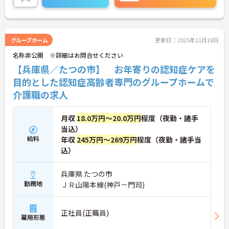
グループホーム
更新日：2025年11月18日
名称非公開 ※詳細はお問合せください
【兵庫県／たつの市】 お年寄りの認知症ケアを
目的とした認知症高齢者専門のグループホームで
介護職の求人
月収
18.0万円～20.0万円
程度（夜勤・諸手
当込）
給料
年収
245万円～269万円
程度（夜勤・諸手当
込）
兵庫県 たつの市
勤務地
ＪＲ山陽本線(神戸－門司)
正社員(正職員)
雇用形態