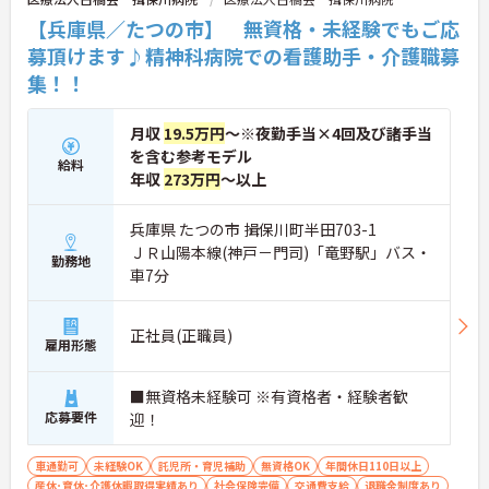
【兵庫県／たつの市】 無資格・未経験でもご応
募頂けます♪精神科病院での看護助手・介護職募
集！！
月収
19.5万円
～※夜勤手当×4回及び諸手当
を含む参考モデル
給料
年収
273万円
～以上
兵庫県 たつの市 揖保川町半田703-1
ＪＲ山陽本線(神戸－門司)「竜野駅」バス・
勤務地
車7分
正社員(正職員)
雇用形態
■無資格未経験可 ※有資格者・経験者歓
応募要件
迎！
車通勤可
未経験OK
託児所・育児補助
無資格OK
年間休日110日以上
産休･育休･介護休暇取得実績あり
社会保険完備
交通費支給
退職金制度あり