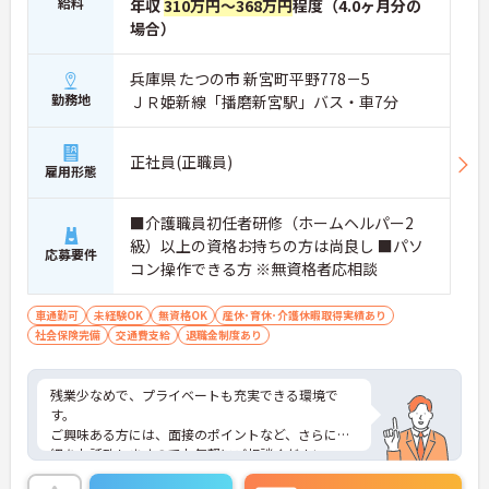
給料
年収
310万円～368万円
程度（4.0ヶ月分の
場合）
兵庫県 たつの市 新宮町平野778－5
勤務地
ＪＲ姫新線「播磨新宮駅」バス・車7分
正社員(正職員)
雇用形態
■介護職員初任者研修（ホームヘルパー2
級）以上の資格お持ちの方は尚良し ■パソ
応募要件
コン操作できる方 ※無資格者応相談
車通勤可
未経験OK
無資格OK
産休･育休･介護休暇取得実績あり
社会保険完備
交通費支給
退職金制度あり
残業少なめで、プライベートも充実できる環境で
す。
ご興味ある方には、面接のポイントなど、さらに詳
細をお話致しますのでお気軽にご相談ください。