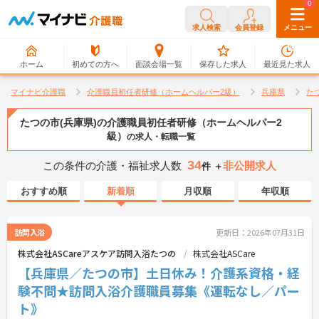
0
0
求人検索
会員登録
メニュー
ホーム
初めての方へ
面談会場一覧
保存した求人
最近見た求人
マイナビ介護職
介護職員初任者研修（ホームヘルパー2級）
兵庫県
た
たつの市(兵庫県)の介護職員初任者研修（ホームヘルパー2
級）
の求人・転職一覧
34
この条件の介護・福祉求人数
非公開求人
件 ＋
おすすめ順
新着順
月収順
年収順
訪問入浴
更新日：2026年07月31日
株式会社ASCareアスケア訪問入浴たつの
株式会社ASCare
【兵庫県／たつの市】土日休み！介護系資格・経
験不問★訪問入浴介護職員募集《運転なし／パー
ト》