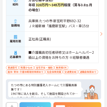
給料
年収
320万円～345万円
程度（賞与3.8ヵ月
の場合）
兵庫県 たつの市 新宮町平野692-32
勤務地
ＪＲ姫新線「播磨新宮駅」バス・車15分
正社員(正職員)
雇用形態
■介護職員初任者研修又はホームヘルパー2
応募要件
級以上の資格をお持ちの方 ※経験者優遇
車通勤可
残業少なめ
住宅手当・補助
無資格OK
産休･育休･介護休暇取得実績あり
社会保険完備
交通費支給
退職金制度あり
たつの市にある特別養護老人ホームにて介護職員募
集です！
1967年に法人を創立、そして施設を開設されてか
ら、今日までの歴史のある法人・施設です。
養護老人ホーム、特別養護老人ホーム、デイサービ
スセンター、小規模多機能型居宅介護事業所など多