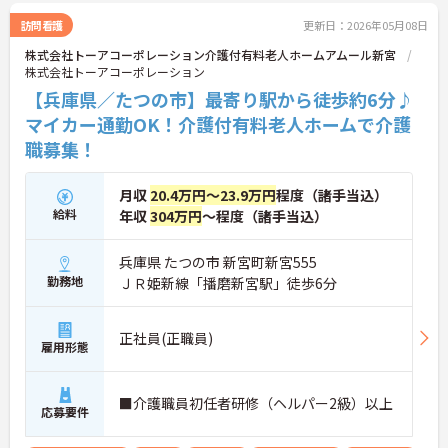
訪問看護
更新日：2026年05月08日
株式会社トーアコーポレーション介護付有料老人ホームアムール新宮
株式会社トーアコーポレーション
【兵庫県／たつの市】最寄り駅から徒歩約6分♪
マイカー通勤OK！介護付有料老人ホームで介護
職募集！
月収
20.4万円～23.9万円
程度（諸手当込）
給料
年収
304万円
～程度（諸手当込）
兵庫県 たつの市 新宮町新宮555
勤務地
ＪＲ姫新線「播磨新宮駅」徒歩6分
正社員(正職員)
雇用形態
■介護職員初任者研修（ヘルパー2級）以上
応募要件