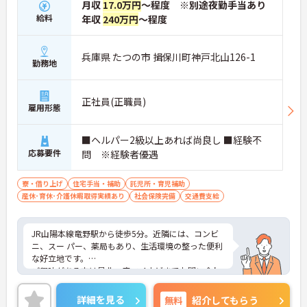
月収
17.0万円
～程度 ※別途夜勤手当あり
給料
年収
240万円
～程度
兵庫県 たつの市 揖保川町神戸北山126-1
勤務地
正社員(正職員)
雇用形態
■ヘルパー2級以上あれば尚良し ■経験不
応募要件
問 ※経験者優遇
寮・借り上げ
住宅手当・補助
託児所・育児補助
産休･育休･介護休暇取得実績あり
社会保険完備
交通費支給
JR山陽本線竜野駅から徒歩5分。近隣には、コンビ
ニ、スー パー、薬局もあり、生活環境の整った便利
な好立地です。
ご興味がある方は是非一度マイナビまでお問い合わ
せください。さらに詳細などお伝えします！
詳細を見る
無料
紹介してもらう