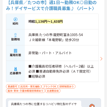
【兵庫県／たつの市】週1日～勤務OK◎日勤の
み！デイサービスで介護職員募集♪〈パート〉
時給
1,136円～1,638円
給料
兵庫県 たつの市 龍野町富永1005-54
勤務地
ＪＲ姫新線「本竜野駅」徒歩20分
非常勤・パート・アルバイト
雇用形態
■介護職員初任者研修（ヘルパー2級）以上
必須 ■普通自動車免許必須（ＡＴ限定可）
応募要件
■経験必須
車通勤可
託児所・育児補助
ブランクOK
研修制度あり
産休･育休･介護休暇取得実績あり
交通費支給
兵庫県たつの市に位置するリハビリ特化型のデイサ