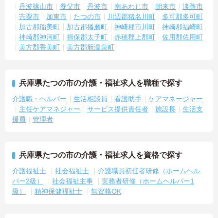
丹波篠山市
養父市
丹波市
南あわじ市
朝来市
淡路市
宍粟市
加東市
たつの市
川辺郡猪名川町
多可郡多可町
加古郡稲美町
加古郡播磨町
神崎郡市川町
神崎郡福崎町
神崎郡神河町
揖保郡太子町
赤穂郡上郡町
佐用郡佐用町
美方郡香美町
美方郡新温泉町
兵庫県たつの市の介護・福祉求人を職種で探す
介護職・ヘルパー
生活相談員
看護助手
ケアマネージャー
主任ケアマネジャー
サービス提供責任者
施設長
生活支
援員
管理者
兵庫県たつの市の介護・福祉求人を資格で探す
介護福祉士
社会福祉士
介護職員初任者研修（ホームヘル
パー2級）
社会福祉主事
実務者研修（ホームヘルパー1
級）
精神保健福祉士
無資格OK