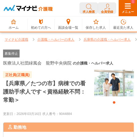
0
1
求人検索
会員登録
メニュー
ホーム
初めての方へ
面談会場一覧
保存した求人
最近見た求人
マイナビ介護職
介護職・ヘルパーの求人
兵庫県の介護職・ヘルパー求人
募集停止
医療法人社団緑風会 龍野中央病院
の介護職・ヘルパー求人
正社員(正職員)
【兵庫県／たつの市】病棟での看
護助手求人です＜資格経験不問：
常勤＞
更新日：2026年03月16日 求人番号：9044884
勤務地