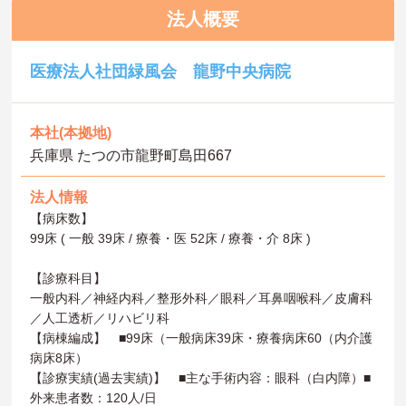
法人概要
医療法人社団緑風会 龍野中央病院
本社(本拠地)
兵庫県 たつの市龍野町島田667
法人情報
【病床数】
99床 ( 一般 39床 / 療養・医 52床 / 療養・介 8床 )
【診療科目】
一般内科／神経内科／整形外科／眼科／耳鼻咽喉科／皮膚科
／人工透析／リハビリ科
【病棟編成】 ■99床（一般病床39床・療養病床60（内介護
病床8床）
【診療実績(過去実績)】 ■主な手術内容：眼科（白内障）■
外来患者数：120人/日