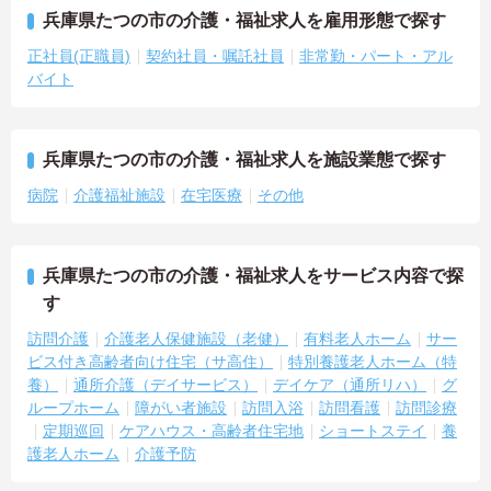
兵庫県たつの市の介護・福祉求人を雇用形態で探す
正社員(正職員)
契約社員・嘱託社員
非常勤・パート・アル
バイト
兵庫県たつの市の介護・福祉求人を施設業態で探す
病院
介護福祉施設
在宅医療
その他
兵庫県たつの市の介護・福祉求人をサービス内容で探
す
訪問介護
介護老人保健施設（老健）
有料老人ホーム
サー
ビス付き高齢者向け住宅（サ高住）
特別養護老人ホーム（特
養）
通所介護（デイサービス）
デイケア（通所リハ）
グ
ループホーム
障がい者施設
訪問入浴
訪問看護
訪問診療
定期巡回
ケアハウス・高齢者住宅地
ショートステイ
養
護老人ホーム
介護予防