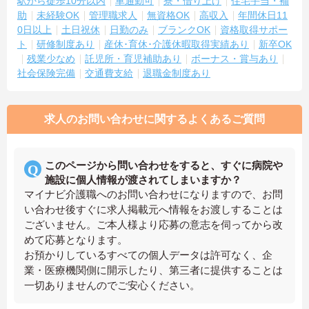
駅から徒歩10分以内
車通勤可
寮・借り上げ
住宅手当・補
助
未経験OK
管理職求人
無資格OK
高収入
年間休日11
0日以上
土日祝休
日勤のみ
ブランクOK
資格取得サポー
ト
研修制度あり
産休･育休･介護休暇取得実績あり
新卒OK
残業少なめ
託児所・育児補助あり
ボーナス・賞与あり
社会保険完備
交通費支給
退職金制度あり
求人のお問い合わせに関するよくあるご質問
このページから問い合わせをすると、すぐに病院や
施設に個人情報が渡されてしまいますか？
マイナビ介護職へのお問い合わせになりますので、お問
い合わせ後すぐに求人掲載元へ情報をお渡しすることは
ございません。ご本人様より応募の意志を伺ってから改
めて応募となります。
お預かりしているすべての個人データは許可なく、企
業・医療機関側に開示したり、第三者に提供することは
一切ありませんのでご安心ください。