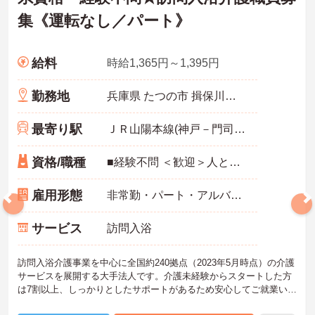
集《運転なし／パート》
給料
時給1,365円～1,395円
勤務地
兵庫県 たつの市 揖保川町黍田50-12
最寄り駅
ＪＲ山陽本線(神戸－門司)「竜野駅」徒歩4分
資格/職種
■経験不問 ＜歓迎＞人と接することが好きな方、チームワークを重視する人
雇用形態
非常勤・パート・アルバイト
サービス
訪問入浴
訪問入浴介護事業を中心に全国約240拠点（2023年5月時点）の介護
サービスを展開する大手法人です。介護未経験からスタートした方
は7割以上、しっかりとしたサポートがあるため安心してご就業いた
だけます。お風呂に入れなくて困っている方に、手を差し伸べてあ