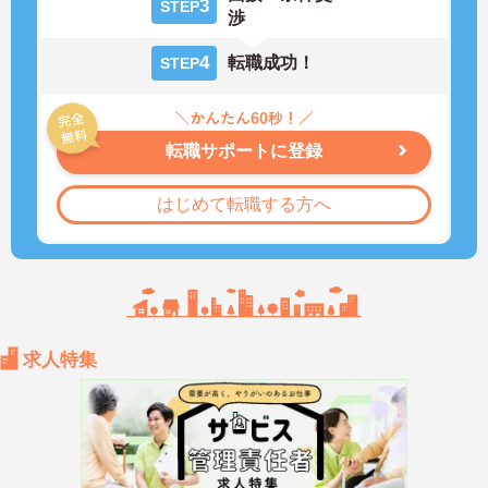
3
STEP
渉
4
転職成功！
STEP
転職サポートに登録
はじめて転職する方へ
求人特集