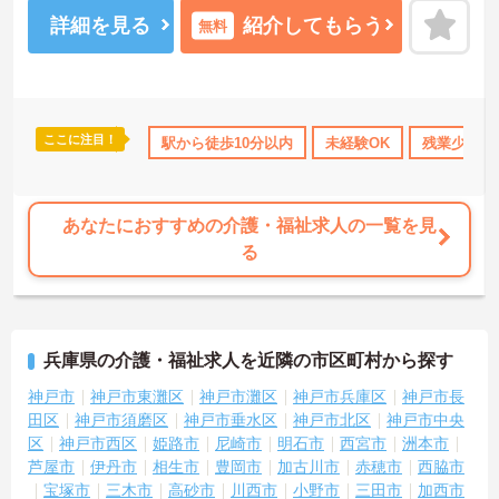
げられるとてもやりがいのあるお仕事です。ご興味ある方には、面
接対策ポイントなど、さらに詳細をお話しいたしますのでお気軽に
詳細を見る
紹介してもらう
無料
ご相談ください！
ここに注目！
住宅手当・補助
託児所・育児補助
駅から徒歩10分以内
無資格OK
未経験OK
年間休日110日以上
残業少なめ
あなたにおすすめの介護・福祉求人の一覧を見
る
兵庫県の介護・福祉求人を近隣の市区町村から探す
神戸市
神戸市東灘区
神戸市灘区
神戸市兵庫区
神戸市長
田区
神戸市須磨区
神戸市垂水区
神戸市北区
神戸市中央
区
神戸市西区
姫路市
尼崎市
明石市
西宮市
洲本市
芦屋市
伊丹市
相生市
豊岡市
加古川市
赤穂市
西脇市
宝塚市
三木市
高砂市
川西市
小野市
三田市
加西市