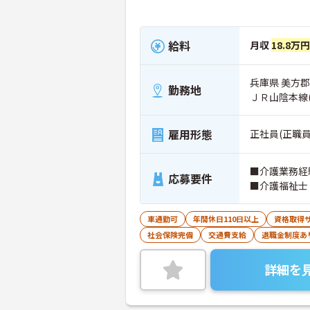
給料
月収
18.8万
兵庫県 美方郡
勤務地
ＪＲ山陰本線
雇用形態
正社員(正職員
■介護業務経
応募要件
■介護福祉士
車通勤可
年間休日110日以上
資格取得
社会保険完備
交通費支給
退職金制度あ
詳細を