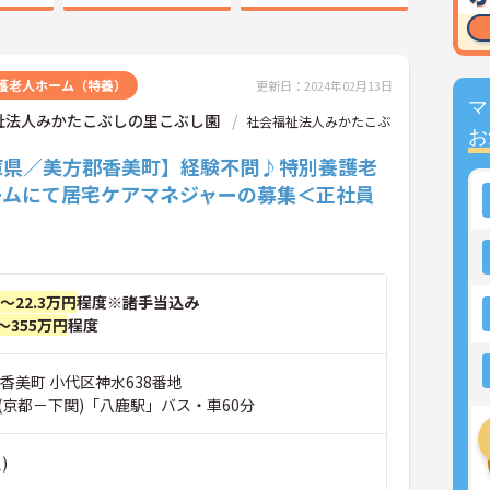
護老人ホーム（特養）
更新日：2024年02月13日
マ
祉法人みかたこぶしの里こぶし園
社会福祉法人みかたこぶ
お
庫県／美方郡香美町】経験不問♪特別養護老
ームにて居宅ケアマネジャーの募集＜正社員
円～22.3万円
程度※諸手当込み
～355万円
程度
香美町 小代区神水638番地
(京都－下関)「八鹿駅」バス・車60分
)