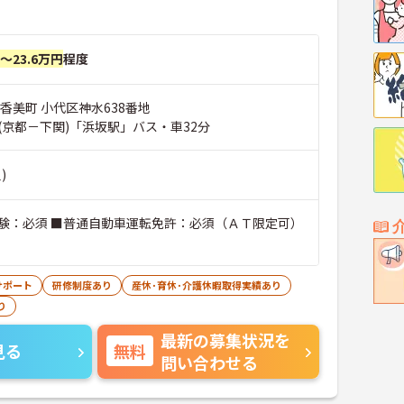
円～23.6万円
程度
香美町 小代区神水638番地
(京都－下関)「浜坂駅」バス・車32分
)
験：必須 ■普通自動車運転免許：必須（ＡＴ限定可）
サポート
研修制度あり
産休･育休･介護休暇取得実績あり
り
最新の募集状況を
見る
無料
問い合わせる