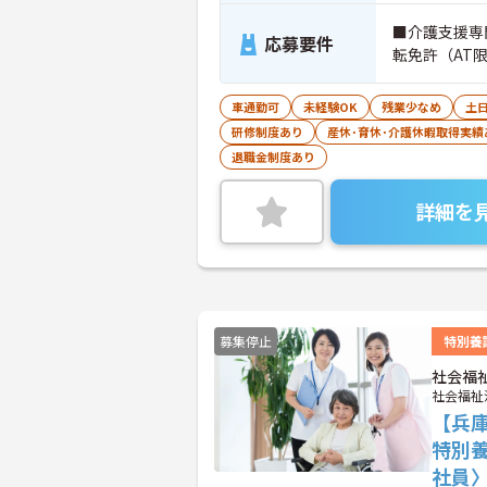
■介護支援専
応募要件
転免許（AT
車通勤可
未経験OK
残業少なめ
土
研修制度あり
産休･育休･介護休暇取得実績
退職金制度あり
詳細を
募集停止
特別養
社会福
社会福祉
【兵
特別
社員