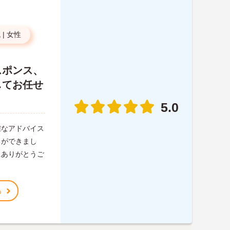
代
|
女性
スポンス、
してお任せ
5.0
確なアドバイス
とができまし
にありがとうご
る