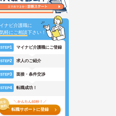
イナビ介護職に
気軽にご相談
下さい！
1
マイナビ介護職にご登録
STEP
2
求人のご紹介
STEP
3
面接・条件交渉
STEP
4
転職成功！
STEP
転職サポートに登録