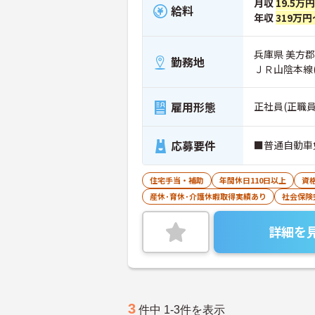
月収
19.5万
給料
年収
319万円
兵庫県 美方
勤務地
ＪＲ山陰本線
雇用形態
正社員(正職員
応募要件
■普通自動車
住宅手当・補助
年間休日110日以上
資
産休･育休･介護休暇取得実績あり
社会保険
詳細を
3
件中 1-3件を表示