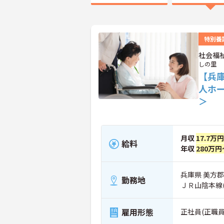
特別養
社会福
しの里
【兵
人ホ
＞
月収
17.7万
給料
年収
280万円
兵庫県 美方郡
勤務地
ＪＲ山陰本線
雇用形態
正社員(正職員