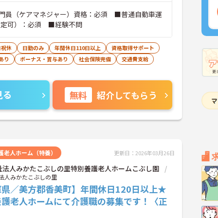
門員（ケアマネジャー）資格：必須 ■普通自動車運
限定可）：必須 ■経験不問
日祝休
日勤のみ
年間休日110日以上
資格取得サポート
あり
ボーナス・賞与あり
社会保険完備
交通費支給
見る
無料
紹介してもらう
護老人ホーム（特養）
更新日：2026年03月26日
祉法人みかたこぶしの里特別養護老人ホームこぶし園
法人みかたこぶしの里
庫県／美方郡香美町】年間休日120日以上★
養護老人ホームにて介護職の募集です！〈正
〉