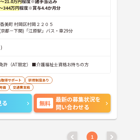
円～21.0万円
程度※諸手当込み
～344万円
程度※賞与4.4か月分
郡香美町 村岡区村岡２２０５
(京都－下関)「江原駅」バス・車29分
)
免許（AT限定） ■介護福祉士資格お持ちの方
格取得サポート
研修制度あり
完備
交通費支給
最新の募集状況を
見る
無料
問い合わせる
1