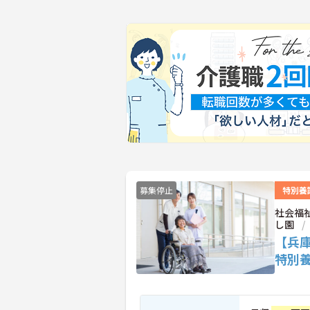
募集停止
特別養
社会福
し園
【兵
特別