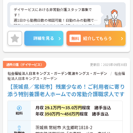
デイサービスにおける非常勤介護スタッフ募集で
す！
週1日から勤務日数の相談可能！日勤のみの勤務で
残業もほとんどありませんのでプライベートと両立
しながらの勤務が可能です！
ご興味ある方には、面接のポイントなど、さらに詳
詳細を見る
無料
紹介してもらう
細をお話致しますのでお気軽にご相談ください。
通所介護（デイサービス）
更新日：2025年09月30日
社会福祉法人日本キングス・ガーデン筑波キングス・ガーデン
社会福
祉法人日本キングス・ガーデン
【茨城県／常総市】残業少なめ！ご利用者に寄り
添う特別養護老人ホームでの常勤介護職求人です
月収
29.1万円～35.0万円
程度 諸手当込
給料
年収
350万円～450万円
程度 諸手当込
茨城県 常総市 大生郷町1818-2
勤務地