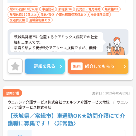
駅から徒歩10分以内
車通勤可
未経験OK
託児所・育児補助
無資格OK
年間休日110日以上
産休･育休･介護休暇取得実績あり
社会保険完備
交通費支給
退職金制度あり
茨城県常総市に位置するケアミックス病院での社会
福祉士求人です。
最寄り駅より徒歩5分でアクセス抜群ですが、無料
駐車場もありマイカー通勤も可能です！
0歳から受け入れ可能な託児所も完備されておりま
すので、お子様をお持ちの方も安心して働くことが
詳細を見る
無料
紹介してもらう
できます！
ご興味のある方はお気軽にお問い合わせ下さいま
せ。
訪問介護
更新日：2026年05月20日
ウエルシア介護サービス株式会社ウエルシア介護サービス常総
ウエル
シア介護サービス株式会社
【茨城県／常総市】車通勤OK★訪問介護にて介
護職に募集です！〈非常勤〉