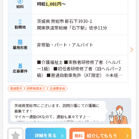
時給
1,081円
～
給料
茨城県 常総市 新石下3930-1
勤務地
関東鉄道常総線「石下駅」徒歩11分
非常勤・パート・アルバイト
雇用形態
■介護福祉士 ■実務者研修修了者（ヘルパ
ー1級） ■初任者研修修了者（旧ヘルパー2
応募要件
級） ■普通自動車免許（AT限定） ※未経
験、ブランク可
車通勤可
研修制度あり
交通費支給
茨城県常総市にございます、訪問介護にて介護職に
募集です！
マイカー通勤OKなので、通勤も楽々です♪
ご興味のある方は、マイナビ介護職までお問い合わ
せください。
詳細を見る
無料
紹介してもらう