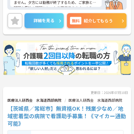
ません。夕方には勤務が終了するため、ご家族との
時間や趣味の時間もしっかり確保できます。さら
に、月9日のお休みに加えて「リフレッシュ休暇」
が毎月1日付与され、年間休日はたっぷり119日。無
詳細を見る
無料
紹介してもらう
理なく働き続けられるリズムが整っており、仕事と
プライベートのメリハリをつけて働きたい方にぴっ
たりです。
＜未経験からプロへ！充実の研修とキャリアパス ＞
介護の経験がない方やブランクがある方も大歓迎で
す。資格取得支援制度や自己啓発支援制度が整って
おり、働きながらスキルアップを目指せます。ま
た、全国展開する同社ならではの多彩なキャリアパ
スがあり、管理職や専門職への挑戦、異なるサービ
スへのキャリアチェンジも可能です。一人ひとりの
「なりたい姿」を応援し、成長をバックアップする
体制が整っています。
更新日：2026年07月10日
医療法人研西会 水海道西部病院
医療法人研西会 水海道西部病院
【茨城県／常総市】無資格OK！残業少なめ／地
域密着型の病院で看護助手募集！《マイカー通勤
可能》