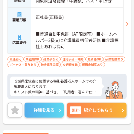
関東鉄道常総線「中妻駅」バス・車15分
正社員(正職員)
雇用形態
■普通自動車免許（AT限定可） ■ホームヘ
ルパー2級又は介護職員初任者研修 ■介護福
応募要件
祉士あれば尚可
車通勤可
未経験OK
残業少なめ
住宅手当・補助
無資格OK
研修制度あり
ボーナス・賞与あり
社会保険完備
交通費支給
退職金制度あり
茨城県常総市に位置する特別養護老人ホームでの介
護職求人になります。
キリスト教の精神に基づき、ご利用者に喜んで仕え
るケアを目指し運営されている施設です。
残業が少なめなので働きやすいですよ◎
ご興味のある方には、面接対策ポイントなど、さら
詳細を見る
無料
紹介してもらう
に詳細をお話しいたしますので、お気軽にご相談く
ださい。