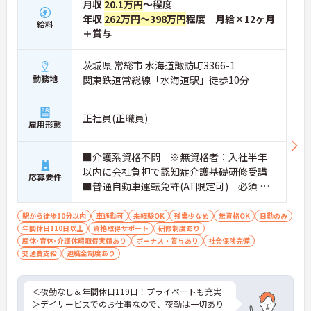
月収
20.1万円
～程度
年収
262万円～398万円
程度 月給×12ヶ月
給料
＋賞与
茨城県 常総市 水海道諏訪町3366-1
勤務地
関東鉄道常総線「水海道駅」徒歩10分
正社員(正職員)
雇用形態
■介護系資格不問 ※無資格者：入社半年
以内に会社負担で認知症介護基礎研修受講
応募要件
■普通自動車運転免許(AT限定可) 必須 ■
経験：不問 ※介護職員初任者研修(旧ヘルパ
ー2級)以上 歓迎
駅から徒歩10分以内
車通勤可
未経験OK
残業少なめ
無資格OK
日勤のみ
年間休日110日以上
資格取得サポート
研修制度あり
産休･育休･介護休暇取得実績あり
ボーナス・賞与あり
社会保険完備
交通費支給
退職金制度あり
＜夜勤なし＆年間休日119日！プライベートも充実
＞デイサービスでのお仕事なので、夜勤は一切あり