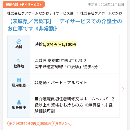
通所介護（デイサービス）
更新日：2025年11月13日
株式会社ケアホームなかおデイサービス華
株式会社ケアホームなかお
【茨城県／常総市】 デイサービスでの介護士の
お仕事です《非常勤》
時給
1,074円～1,100円
給料
茨城県 常総市 中妻町1023-2
勤務地
関東鉄道常総線「中妻駅」徒歩5分
非常勤・パート・アルバイト
雇用形態
■介護職員初任者研修又はホームヘルパー2
級以上の資格をお持ちの方 ※無資格・未経
応募要件
験相談可能
駅から徒歩10分以内
車通勤可
残業少なめ