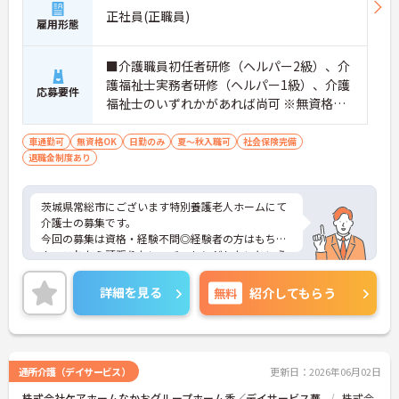
正社員(正職員)
雇用形態
■介護職員初任者研修（ヘルパー2級）、介
護福祉士実務者研修（ヘルパー1級）、介護
応募要件
福祉士のいずれかがあれば尚可 ※無資格・
未経験相談可
車通勤可
無資格OK
日勤のみ
夏～秋入職可
社会保険完備
退職金制度あり
茨城県常総市にございます特別養護老人ホームにて
介護士の募集です。
今回の募集は資格・経験不問◎経験者の方はもちろ
ん、これから頑張りたい、チャレンジしたいという
方にもオススメの求人です！
住宅手当や扶養手当、保育所手当など手当がとても
詳細を見る
無料
紹介してもらう
充実しています◎
無料駐車場完備なので、自家用車勤務の方には嬉し
いポイントです。
ご興味ある方には、面接対策ポイントなど、さらに
詳細をお話しいたしますのでお気軽にご相談くださ
通所介護（デイサービス）
更新日：2026年06月02日
い！
株式会社ケアホームなかおグループホーム香／デイサービス華
株式会