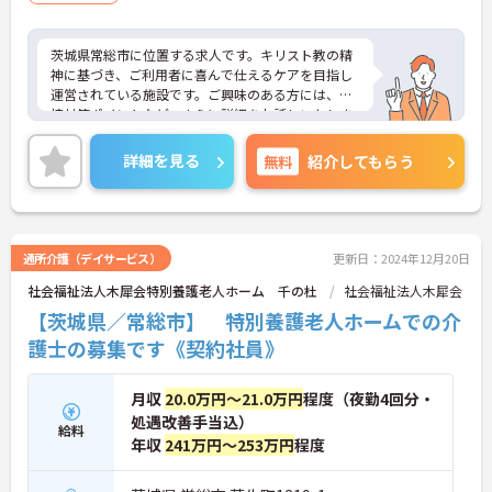
茨城県常総市に位置する求人です。キリスト教の精
神に基づき、ご利用者に喜んで仕えるケアを目指し
運営されている施設です。ご興味のある方には、面
接対策ポイントなど、さらに詳細をお話しいたしま
すので、お気軽にご相談ください。
詳細を見る
無料
紹介してもらう
通所介護（デイサービス）
更新日：2024年12月20日
社会福祉法人木犀会特別養護老人ホーム 千の杜
社会福祉法人木犀会
【茨城県／常総市】 特別養護老人ホームでの介
護士の募集です《契約社員》
月収
20.0万円～21.0万円
程度（夜勤4回分・
処遇改善手当込）
給料
年収
241万円～253万円
程度