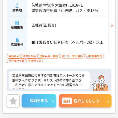
茨城県 常総市 大生郷町1818-１
勤務地
関東鉄道常総線「中妻駅」バス・車15分
正社員(正職員)
雇用形態
■介護職員初任者研修（ヘルパー2級）以上
応募要件
車通勤可
残業少なめ
住宅手当・補助
託児所・育児補助
研修制度あり
社会保険完備
交通費支給
茨城県常総市に位置する特別養護老人ホームでの介
護職求人になります。キリスト教の精神に基づき、
ご利用者に喜んで仕えるケアを目指し運営されてい
る施設です。
詳細を見る
無料
紹介してもらう