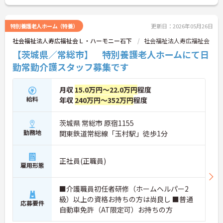
特別養護老人ホーム（特養）
更新日：2026年05月26日
社会福祉法人寿広福祉会Ｌ・ハーモニー石下
社会福祉法人寿広福祉会
【茨城県／常総市】 特別養護老人ホームにて日
勤常勤介護スタッフ募集です
月収
15.0万円～22.0万円
程度
給料
年収
240万円～352万円
程度
茨城県 常総市 原宿1155
勤務地
関東鉄道常総線「玉村駅」徒歩1分
正社員(正職員)
雇用形態
■介護職員初任者研修（ホームヘルパー2
級）以上の資格お持ちの方は尚良し ■普通
応募要件
自動車免許（AT限定可）お持ちの方