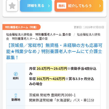
きながらスキルアップも目指せます。
詳細を見る
無料
紹介してもらう
ご興味のある方はお気軽にお問い合わせ下さい。
特別養護老人ホーム（特養）
更新日：2026年07月03日
社会福祉法人研佑会 特別養護老人ホーム 里の音
社会福祉法人研佑
会 特別養護老人ホーム 里の音
【茨城県／常総市】無資格・未経験の方も応募可
能★残業少なめ♪特別養護老人ホームにて介護士
募集！
月収
20.8万円～29.0万円
※夜勤手当4回分込
み
給料
年収
301万円～428万円
※賞与3.5ヶ月分込
みの場合
茨城県 常総市 豊岡町丙3080-1
勤務地
関東鉄道常総線「水海道駅」バス・車11分