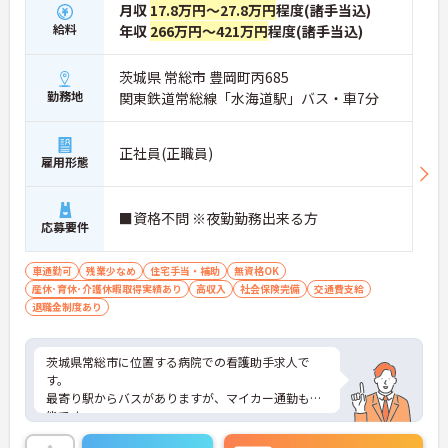
月収
17.8万円～27.8万円
程度(諸手当込)
給料
年収
266万円～421万円
程度(諸手当込)
茨城県 常総市 豊岡町丙685
勤務地
関東鉄道常総線「水海道駅」バス・車7分
正社員(正職員)
雇用形態
■資格不問 ※夜勤勤務出来る方
応募要件
車通勤可
残業少なめ
住宅手当・補助
無資格OK
産休･育休･介護休暇取得実績あり
高収入
社会保険完備
交通費支給
退職金制度あり
茨城県常総市に位置する病院での看護助手求人で
す。
最寄り駅からバスがありますが、マイカー通勤も可
能です。
介護系の資格がない方もチャレンジいただけます！