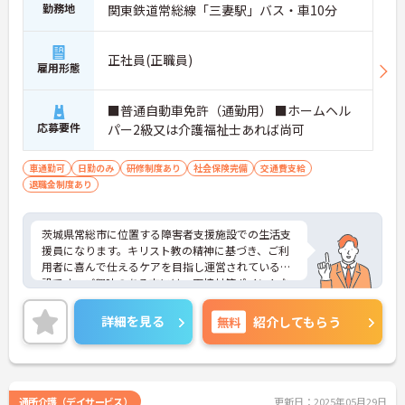
勤務地
関東鉄道常総線「三妻駅」バス・車10分
正社員(正職員)
雇用形態
■普通自動車免許（通勤用） ■ホームヘル
応募要件
パー2級又は介護福祉士あれば尚可
車通勤可
日勤のみ
研修制度あり
社会保険完備
交通費支給
退職金制度あり
茨城県常総市に位置する障害者支援施設での生活支
援員になります。キリスト教の精神に基づき、ご利
用者に喜んで仕えるケアを目指し運営されている施
設です。ご興味のある方には、面接対策ポイントな
ど、さらに詳細をお話しいたしますので、お気軽に
ご相談ください。
詳細を見る
無料
紹介してもらう
通所介護（デイサービス）
更新日：2025年05月29日