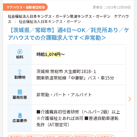
ケアハウス・高齢者住宅他
更新日：2025年12月09日
社会福祉法人日本キングス・ガーデン筑波キングス・ガーデン ケアハウ
ス
社会福祉法人日本キングス・ガーデン
【茨城県／常総市】週4日～OK／託児所あり／ケ
アハウスでの介護職求人です＜非常勤＞
時給
1,074円
～
給料
茨城県 常総市 大生郷町1818-１
勤務地
関東鉄道常総線「中妻駅」バス・車15分
非常勤・パート・アルバイト
雇用形態
■介護職員初任者研修（ヘルパー2級）以上
※介護福祉士あれば尚可 ■普通自動車運転
応募要件
免許（AT限定可）