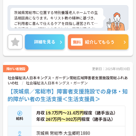
茨城県常総市に位置する特別養護老人ホームでの生
活相談員になります。キリスト教の精神に基づき、
ご利用者に喜んで仕えるケアを目指し運営されてい
る施設です。ご興味のある方には、面接対策ポイン
トなど、さらに詳細をお話しいたしますので、お気
軽にご相談ください。
詳細を見る
無料
紹介してもらう
障がい者施設
更新日：2025年09月30日
社会福祉法人日本キングス・ガーデン常総広域障害者支援施設常総ふれあ
いの杜
社会福祉法人日本キングス・ガーデン
【茨城県／常総市】障害者支援施設での身体・知
的障がい者の生活支援＜生活支援員＞
月収
19.7万円～21.0万円
程度（諸手当込）
給料
年収
267万円～302万円
程度（諸手当込）
茨城県 常総市 大生郷町1880