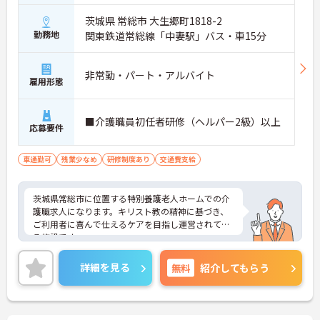
茨城県 常総市 大生郷町1818-2
勤務地
関東鉄道常総線「中妻駅」バス・車15分
非常勤・パート・アルバイト
雇用形態
■介護職員初任者研修（ヘルパー2級）以上
応募要件
車通勤可
残業少なめ
研修制度あり
交通費支給
茨城県常総市に位置する特別養護老人ホームでの介
護職求人になります。キリスト教の精神に基づき、
ご利用者に喜んで仕えるケアを目指し運営されてい
る施設です。
週3日～、日勤帯のみのご相談可能ですので、ご家
庭やプライベートとの両立をしたい方にもオススメ
詳細を見る
無料
紹介してもらう
です。
ご興味のある方には、面接対策ポイントなど、さら
に詳細をお話しいたしますので、お気軽にご相談く
ださい。