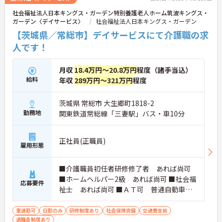
社会福祉法人日本キングス・ガーデン特別養護老人ホーム筑波キングス・
ガーデン〈デイサービス〉
社会福祉法人日本キングス・ガーデン
【茨城県／常総市】デイサービスにて介護職の求
人です！
月収
18.4万円～20.8万円
程度（諸手当込）
給料
年収
289万円～321万円
程度
茨城県 常総市 大生郷町1818-2
勤務地
関東鉄道常総線「三妻駅」バス・車10分
正社員(正職員)
雇用形態
■介護職員初任者研修修了者 あれば尚可
■ホームヘルパー2級 あれば尚可 ■社会福
応募要件
祉士 あれば尚可 ■ＡＴ可 普通自動車運
転免許 必須（ＡＴ限定可）
車通勤可
日勤のみ
研修制度あり
社会保険完備
交通費支給
退職金制度あり