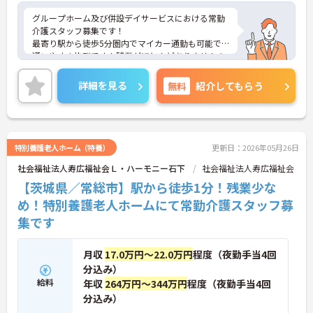
グループホーム及び併設デイサービスにおける常勤
介護スタッフ募集です！
最寄り駅から徒歩5分圏内でマイカー通勤も可能で
通いやすさ抜群です！残業がほとんどありませんの
でお仕事のあとの予定もたてやすい！
ご興味ある方には、面接のポイントなど、さらに詳
詳細を見る
無料
紹介してもらう
細をお話致しますのでお気軽にご相談ください。
特別養護老人ホーム（特養）
更新日：2026年05月26日
社会福祉法人寿広福祉会Ｌ・ハーモニー石下
社会福祉法人寿広福祉会
【茨城県／常総市】駅から徒歩1分！残業少な
め！特別養護老人ホームにて常勤介護スタッフ募
集です
月収
17.0万円～22.0万円
程度（夜勤手当4回
分込み）
給料
年収
264万円～344万円
程度（夜勤手当4回
分込み）