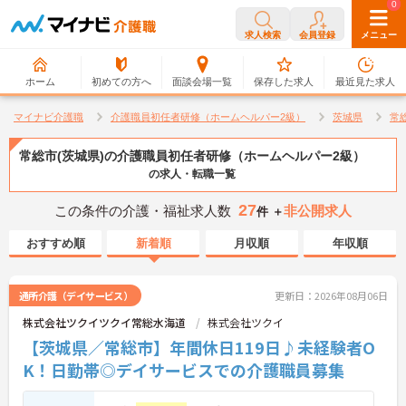
0
0
求人検索
会員登録
メニュー
ホーム
初めての方へ
面談会場一覧
保存した求人
最近見た求人
マイナビ介護職
介護職員初任者研修（ホームヘルパー2級）
茨城県
常
常総市(茨城県)の介護職員初任者研修（ホームヘルパー2級）
の求人・転職一覧
27
この条件の介護・福祉求人数
非公開求人
件 ＋
おすすめ順
新着順
月収順
年収順
通所介護（デイサービス）
更新日：2026年08月06日
株式会社ツクイツクイ常総水海道
株式会社ツクイ
【茨城県／常総市】年間休日119日♪未経験者O
K！日勤帯◎デイサービスでの介護職員募集