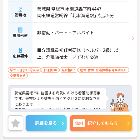
茨城県 常総市 水海道森下町4447
勤務地
関東鉄道常総線「北水海道駅」徒歩5分
非常勤・パート・アルバイト
雇用形態
■介護職員初任者研修（ヘルパー2級）以
応募要件
上、介護福祉士 いずれか必須
駅から徒歩10分以内
未経験OK
無資格OK
産休･育休･介護休暇取得実績あり
交通費支給
茨城県常総市に位置する病院における看護助手募集
です。最寄駅より徒歩圏内とアクセスに便利な立地
にあります。
患者様一人ひとりに合わせたケアを行っていただけ
る方を募集しています。
ご興味のある方には、面接対策ポイントなど、さら
詳細を見る
無料
紹介してもらう
に詳細をお話しいたしますのでお気軽にご相談くだ
さい！