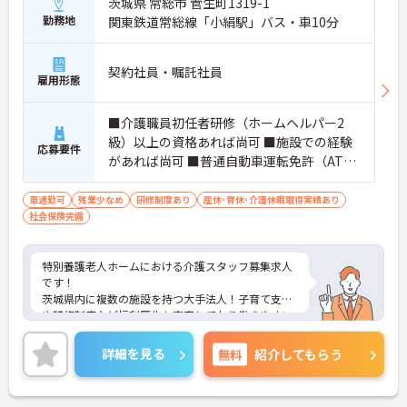
茨城県 常総市 菅生町1319-1
勤務地
関東鉄道常総線「小絹駅」バス・車10分
契約社員・嘱託社員
雇用形態
■介護職員初任者研修（ホームヘルパー2
級）以上の資格あれば尚可 ■施設での経験
応募要件
があれば尚可 ■普通自動車運転免許（AT限
定可）
車通勤可
残業少なめ
研修制度あり
産休･育休･介護休暇取得実績あり
社会保険完備
特別養護老人ホームにおける介護スタッフ募集求人
です！
茨城県内に複数の施設を持つ大手法人！子育て支援
や研修制度など福利厚生も充実しており働きやすい
環境です！
ご興味ある方には、面接のポイントなど、さらに詳
詳細を見る
無料
紹介してもらう
細をお話致しますのでお気軽にご相談ください。