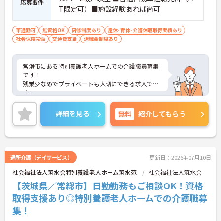
応募要件
T限定可）■施設経験あれば尚可
車通勤可
無資格OK
研修制度あり
産休･育休･介護休暇取得実績あり
社会保険完備
交通費支給
退職金制度あり
常滑市にある特別養護老人ホームでの介護職員募集
です！
残業少なめでプライベートも大切にできる求人で
す！
食費補助あり！各種福利厚生が充実しており、働き
やすい環境です！
詳細を見る
無料
紹介してもらう
ご興味ある方には、面接対策ポイントなど、さらに
詳細をお話しいたしますのでお気軽にご相談くださ
い！
通所介護（デイサービス）
更新日：2026年07月10日
社会福祉法人筑水会特別養護老人ホーム筑水苑
社会福祉法人筑水会
【茨城県／常総市】日勤勤務もご相談OK！資格
取得支援あり◎特別養護老人ホームでの介護職募
集！