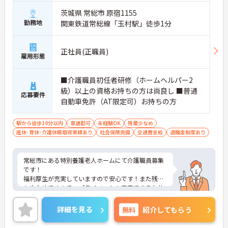
茨城県 常総市 原宿1155
勤務地
関東鉄道常総線「玉村駅」徒歩1分
正社員(正職員)
雇用形態
■介護職員初任者研修（ホームヘルパー2
級）以上の資格お持ちの方は尚良し ■普通
応募要件
自動車免許（AT限定可）お持ちの方
駅から徒歩10分以内
車通勤可
未経験OK
残業少なめ
産休･育休･介護休暇取得実績あり
社会保険完備
交通費支給
退職金制度あり
常総市にある特別養護老人ホームにて介護職員募集
です！
福利厚生が充実していますので安心です！また残業
も少なめですので、プライベートも充実できるお仕
事です。
ご興味ある方には、面接のポイントなど、さらに詳
詳細を見る
無料
紹介してもらう
細をお話致しますのでお気軽にご相談ください。