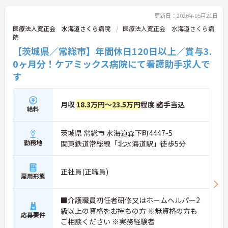
更新日：2026年05月21日
医療法人寛正会 水海道さくら病院
医療法人寛正会 水海道さくら病
院
【茨城県／常総市】年間休日120日以上／賞与3.
0ヶ月分！ケアミックス病院にて看護助手求人で
す
月収
18.3万円～23.5万円
程度 諸手当込
給料
茨城県 常総市 水海道森下町4447-5
勤務地
関東鉄道常総線「北水海道駅」徒歩5分
正社員(正職員)
雇用形態
■介護職員初任者研修又はホームヘルパー2
級以上の資格をお持ちの方 ※無資格の方も
応募要件
ご相談ください ※実務経験者