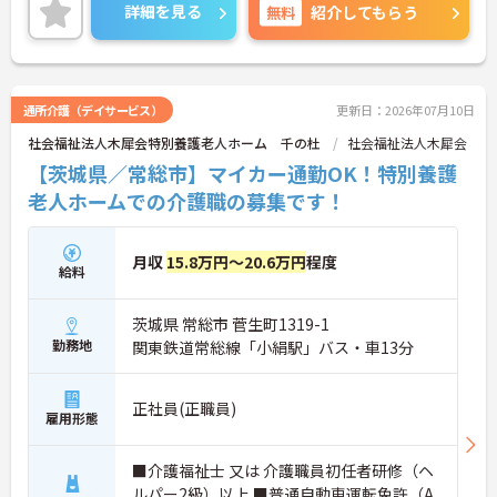
ご興味のある方は面接対策ポイントなどお話いたし
詳細を見る
無料
紹介してもらう
ますのでお気軽にお問い合わせください。
通所介護（デイサービス）
更新日：2026年07月10日
社会福祉法人木犀会特別養護老人ホーム 千の杜
社会福祉法人木犀会
【茨城県／常総市】マイカー通勤OK！特別養護
老人ホームでの介護職の募集です！
月収
15.8万円～20.6万円
程度
給料
茨城県 常総市 菅生町1319-1
勤務地
関東鉄道常総線「小絹駅」バス・車13分
正社員(正職員)
雇用形態
■介護福祉士 又は 介護職員初任者研修（ヘ
ルパー2級）以上 ■普通自動車運転免許（A