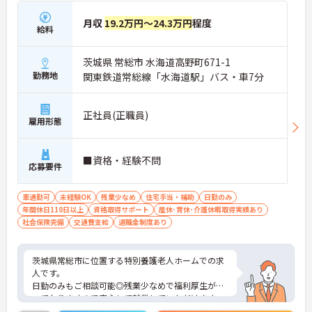
月収
19.2万円～24.3万円
程度
給料
茨城県 常総市 水海道高野町671-1
勤務地
関東鉄道常総線「水海道駅」バス・車7分
正社員(正職員)
雇用形態
■資格・経験不問
応募要件
車通勤可
未経験OK
残業少なめ
住宅手当・補助
日勤のみ
年間休日110日以上
資格取得サポート
産休･育休･介護休暇取得実績あり
社会保険完備
交通費支給
退職金制度あり
茨城県常総市に位置する特別養護老人ホームでの求
人です。
日勤のみもご相談可能◎残業少なめで福利厚生が整
っておりますので安心して就業していただけます。
介護系の資格や経験は不問！資格取得支援もあり働