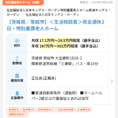
特別養護老人ホーム（特養）
更新日：2025年09月30日
社会福祉法人日本キングス・ガーデン特別養護老人ホーム筑波キングス・
ガーデン
社会福祉法人日本キングス・ガーデン
【茨城県／常総市】＜生活相談員＞完全週休2
日・特別養護老人ホーム
月収
17.1万円～20.5万円
程度（諸手当込）
給料
年収
267万円～302万円
程度（諸手当込）
茨城県 常総市 大生郷町1818-2
勤務地
関東鉄道常総線「三妻駅」バス・車10分
正社員(正職員)
雇用形態
■普通自動車免許（通勤用） ■ホームヘル
応募要件
パー2級又は介護福祉士あれば尚可
車通勤可
無資格OK
研修制度あり
社会保険完備
交通費支給
退職金制度あり