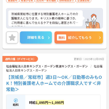
車通勤可
残業少なめ
託児所・育児補助
研修制度あり
交通費支給
茨城県常総市に位置する特別養護老人ホームでの介
護職求人になります。キリスト教の精神に基づき、
ご利用者に喜んで仕えるケアを目指し運営されてい
る施設です。
ご興味のある方には、面接対策ポイントなど、さら
に詳細をお話しいたしますので、お気軽にご相談く
詳細を見る
無料
紹介してもらう
ださい。
通所介護（デイサービス）
更新日：2025年12月09日
社会福祉法人日本キングス・ガーデン筑波キングス・ガーデン
社会福
祉法人日本キングス・ガーデン
【茨城県／常総市】週3日～OK／日勤帯のみもO
K！特別養護老人ホームでの介護職求人です＜非
常勤＞
時給
1,095円～1,095円
給料