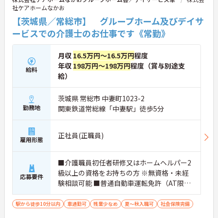
社ケアホームなかお
【茨城県／常総市】 グループホーム及びデイサ
ービスでの介護士のお仕事です《常勤》
月収
16.5万円～16.5万円
程度
年収
198万円～198万円
程度（賞与別途支
給料
給）
茨城県 常総市 中妻町1023-2
勤務地
関東鉄道常総線「中妻駅」徒歩5分
正社員(正職員)
雇用形態
■介護職員初任者研修又はホームヘルパー2
級以上の資格をお持ちの方 ※無資格・未経
応募要件
験相談可能 ■普通自動車運転免許（AT限定
可）
駅から徒歩10分以内
車通勤可
残業少なめ
夏～秋入職可
社会保険完備