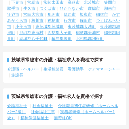
下妻市
常総市
常陸太田市
高萩市
北茨城市
笠間市
取手市
牛久市
つくば市
ひたちなか市
鹿嶋市
潮来市
守谷市
常陸大宮市
那珂市
筑西市
坂東市
稲敷市
かす
みがうら市
桜川市
神栖市
行方市
鉾田市
つくばみらい
市
小美玉市
東茨城郡茨城町
東茨城郡大洗町
東茨城郡城
里町
那珂郡東海村
久慈郡大子町
稲敷郡美浦村
稲敷郡阿
見町
結城郡八千代町
猿島郡境町
北相馬郡利根町
茨城県常総市の介護・福祉求人を職種で探す
介護職・ヘルパー
生活相談員
看護助手
ケアマネージャー
施設長
茨城県常総市の介護・福祉求人を資格で探す
介護福祉士
社会福祉士
介護職員初任者研修（ホームヘル
パー2級）
社会福祉主事
実務者研修（ホームヘルパー1
級）
精神保健福祉士
無資格OK