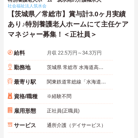
社会福祉法人筑水会
【茨城県／常総市】賞与計3.0ヶ月実績
あり♪特別養護老人ホームにて主任ケア
マネジャー募集！＜正社員＞
給料
月収 22.5万円～34.3万円
勤務地
茨城県 常総市 水海道高野町671-1
最寄り駅
関東鉄道常総線「水海道駅」徒歩20分
資格/職種
※経験不問
雇用形態
正社員(正職員)
サービス
通所介護（デイサービス）