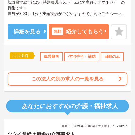
茨城県常総市にある特別養護老人ホームにて主任ケアマネジャーの
募集です！
賞与が3.00ヶ月分の支給実績がございますので、高いモチベーショ
ンを保ってご就業頂けます♪育児休業・介護休業の取得実績もあり、
ライフステージが変化しても安心してお勤めいただける環境です◎
ご興味のある方には、面接対策ポイントなど、さらに詳細をお話し
詳細を見る
紹介してもらう
無料
いたしますのでお気軽にご相談ください！
ここに注目！
車通勤可
住宅手当・補助
日勤のみ
年
この法人の別の求人の一覧を見る
あなたにおすすめの介護・福祉求人
更新日：2026年08月06日 求人番号：10210234
ツクイ常総水海道の介護職求人