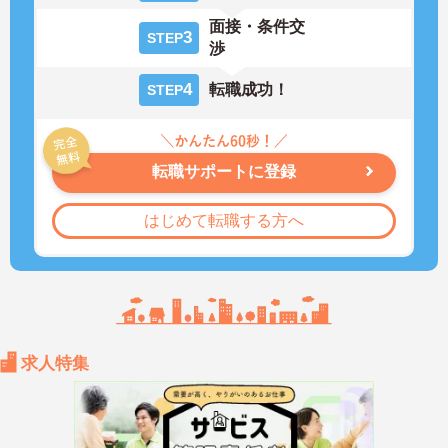
面接・条件交
3
STEP
渉
4
転職成功！
STEP
転職サポートに登録
はじめて転職する方へ
求人特集