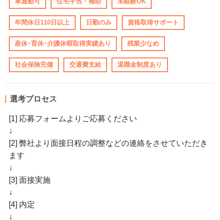
車通勤可
住宅手当・補助
未経験OK
年間休日110日以上
日勤のみ
資格取得サポート
産休･育休･介護休暇取得実績あり
残業少なめ
社会保険完備
交通費支給
退職金制度あり
選考プロセス
[1] 応募フォームよりご応募ください
↓
[2] 弊社より面接日程の調整などの連絡をさせていただき
ます
↓
[3] 面接実施
↓
[4] 内定
↓