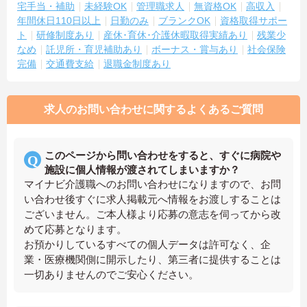
宅手当・補助
未経験OK
管理職求人
無資格OK
高収入
年間休日110日以上
日勤のみ
ブランクOK
資格取得サポー
ト
研修制度あり
産休･育休･介護休暇取得実績あり
残業少
なめ
託児所・育児補助あり
ボーナス・賞与あり
社会保険
完備
交通費支給
退職金制度あり
求人のお問い合わせに関するよくあるご質問
このページから問い合わせをすると、すぐに病院や
施設に個人情報が渡されてしまいますか？
マイナビ介護職へのお問い合わせになりますので、お問
い合わせ後すぐに求人掲載元へ情報をお渡しすることは
ございません。ご本人様より応募の意志を伺ってから改
めて応募となります。
お預かりしているすべての個人データは許可なく、企
業・医療機関側に開示したり、第三者に提供することは
一切ありませんのでご安心ください。