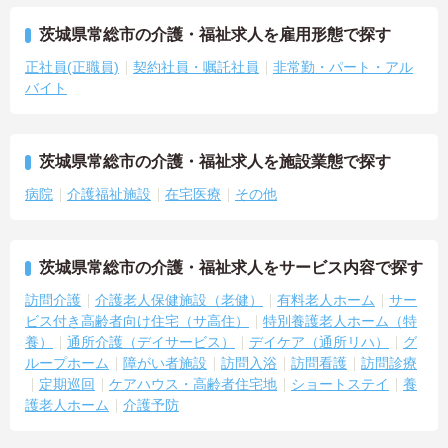
茨城県常総市の介護・福祉求人を雇用形態で探す
正社員(正職員)
契約社員・嘱託社員
非常勤・パート・アル
バイト
茨城県常総市の介護・福祉求人を施設業態で探す
病院
介護福祉施設
在宅医療
その他
茨城県常総市の介護・福祉求人をサービス内容で探す
訪問介護
介護老人保健施設（老健）
有料老人ホーム
サー
ビス付き高齢者向け住宅（サ高住）
特別養護老人ホーム（特
養）
通所介護（デイサービス）
デイケア（通所リハ）
グ
ループホーム
障がい者施設
訪問入浴
訪問看護
訪問診療
定期巡回
ケアハウス・高齢者住宅地
ショートステイ
養
護老人ホーム
介護予防