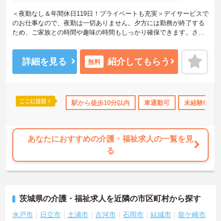
＜夜勤なし＆年間休日119日！プライベートも充実＞デイサービスで
のお仕事なので、夜勤は一切ありません。夕方には勤務が終了する
ため、ご家族との時間や趣味の時間もしっかり確保できます。さら
に、月9日のお休みに加えて「リフレッシュ休暇」が毎月1日付与さ
れ、年間休日はたっぷり119日。無理なく働き続けられるリズムが整
っており、仕事とプライベートのメリハリをつけて働きたい方にぴ
詳細を見る
紹介してもらう
無料
ったりです。
＜未経験からプロへ！充実の研修とキャリアパス ＞介護の経験がな
い方やブランクがある方も大歓迎です。資格取得支援制度や自己啓
発支援制度が整っており、働きながらスキルアップを目指せます。
ここに注目！
産休･育休･介護休暇取得実績あり
駅から徒歩10分以内
社会保険完備
車通勤可
交通費支給
未経験OK
また、全国展開する同社ならではの多彩なキャリアパスがあり、管
理職や専門職への挑戦、異なるサービスへのキャリアチェンジも可
能です。一人ひとりの「なりたい姿」を応援し、成長をバックアッ
プする体制が整っています。
あなたにおすすめの介護・福祉求人の一覧を見
る
茨城県の介護・福祉求人を近隣の市区町村から探す
水戸市
日立市
土浦市
古河市
石岡市
結城市
龍ケ崎市