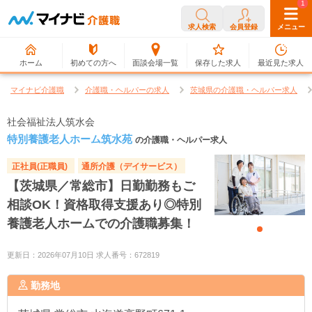
0
1
求人検索
会員登録
メニュー
ホーム
初めての方へ
面談会場一覧
保存した求人
最近見た求人
マイナビ介護職
介護職・ヘルパーの求人
茨城県の介護職・ヘルパー求人
社会福祉法人筑水会
特別養護老人ホーム筑水苑
の介護職・ヘルパー求人
正社員(正職員)
通所介護（デイサービス）
【茨城県／常総市】日勤勤務もご
相談OK！資格取得支援あり◎特別
養護老人ホームでの介護職募集！
更新日：2026年07月10日 求人番号：672819
勤務地