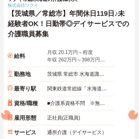
株式会社ツクイ
【茨城県／常総市】年間休日119日♪未
経験者OK！日勤帯◎デイサービスでの
介護職員募集
月収 20.1万円～程度
給料
年収 262万円～398万円程度 月給×12ヶ月＋賞与
勤務地
茨城県 常総市 水海道諏訪町3366-1
最寄り駅
関東鉄道常総線「水海道駅」徒歩10分
資格/職種
■介護系資格不問 ※無資格者：入社半年以内に会社負担で認知症介護基礎研修受講 ■普通自動車運転免許(AT限定可) 必須 ■経験：不問 ※介護職員初任者研修(旧ヘルパー2級)以上 歓迎
雇用形態
正社員(正職員)
サービス
通所介護（デイサービス）