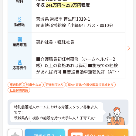
給料
年収
241万円～253万円
程度
茨城県 常総市 菅生町1319-1
勤務地
関東鉄道常総線「小絹駅」バス・車10分
契約社員・嘱託社員
雇用形態
■介護職員初任者研修（ホームヘルパー2
級）以上の資格あれば尚可 ■施設での経験
応募要件
があれば尚可 ■普通自動車運転免許（AT限
定可）
車通勤可
残業少なめ
研修制度あり
産休･育休･介護休暇取得実績あり
社会保険完備
特別養護老人ホームにおける介護スタッフ募集求人
です！
茨城県内に複数の施設を持つ大手法人！子育て支援
や研修制度など福利厚生も充実しており働きやすい
環境です！
ご興味ある方には、面接のポイントなど、さらに詳
詳細を見る