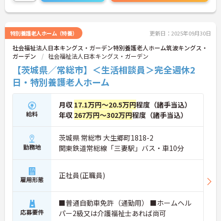
ださい。
特別養護老人ホーム（特養）
更新日：2025年09月30日
社会福祉法人日本キングス・ガーデン特別養護老人ホーム筑波キングス・
ガーデン
社会福祉法人日本キングス・ガーデン
【茨城県／常総市】＜生活相談員＞完全週休2
日・特別養護老人ホーム
月収
17.1万円～20.5万円
程度（諸手当込）
給料
年収
267万円～302万円
程度（諸手当込）
茨城県 常総市 大生郷町1818-2
勤務地
関東鉄道常総線「三妻駅」バス・車10分
正社員(正職員)
雇用形態
■普通自動車免許（通勤用） ■ホームヘル
応募要件
パー2級又は介護福祉士あれば尚可