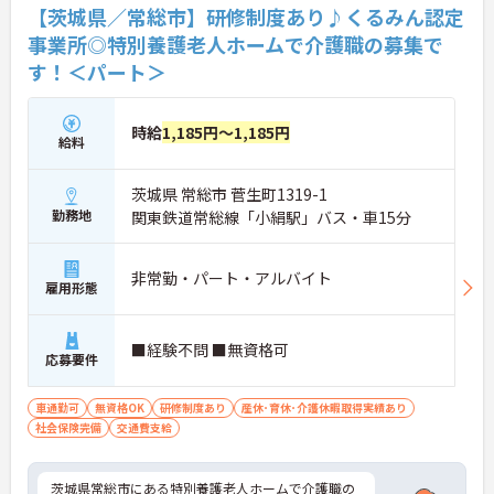
【茨城県／常総市】研修制度あり♪くるみん認定
事業所◎特別養護老人ホームで介護職の募集で
す！＜パート＞
時給
1,185円～1,185円
給料
茨城県 常総市 菅生町1319-1
勤務地
関東鉄道常総線「小絹駅」バス・車15分
非常勤・パート・アルバイト
雇用形態
■経験不問 ■無資格可
応募要件
車通勤可
無資格OK
研修制度あり
産休･育休･介護休暇取得実績あり
社会保険完備
交通費支給
茨城県常総市にある特別養護老人ホームで介護職の