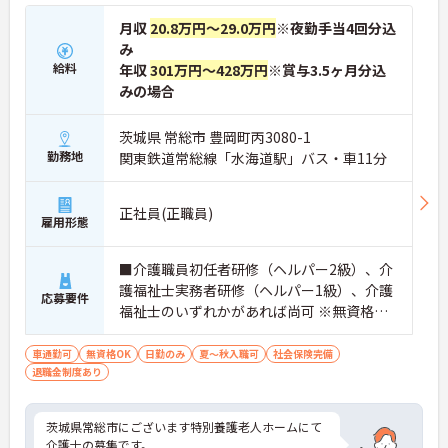
月収
20.8万円～29.0万円
※夜勤手当4回分込
み
給料
年収
301万円～428万円
※賞与3.5ヶ月分込
みの場合
茨城県 常総市 豊岡町丙3080-1
勤務地
関東鉄道常総線「水海道駅」バス・車11分
正社員(正職員)
雇用形態
■介護職員初任者研修（ヘルパー2級）、介
護福祉士実務者研修（ヘルパー1級）、介護
応募要件
福祉士のいずれかがあれば尚可 ※無資格・
未経験相談可
車通勤可
無資格OK
日勤のみ
夏～秋入職可
社会保険完備
退職金制度あり
茨城県常総市にございます特別養護老人ホームにて
介護士の募集です。