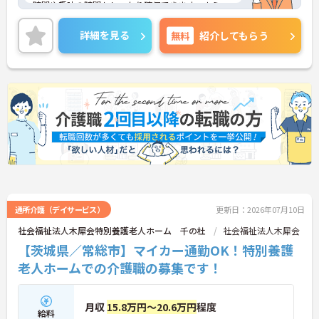
時間や趣味の時間もしっかり確保できます。さら
に、月9日のお休みに加えて「リフレッシュ休暇」
が毎月1日付与され、年間休日はたっぷり119日。無
詳細を見る
無料
紹介してもらう
理なく働き続けられるリズムが整っており、仕事と
プライベートのメリハリをつけて働きたい方にぴっ
たりです。
＜未経験からプロへ！充実の研修とキャリアパス ＞
介護の経験がない方やブランクがある方も大歓迎で
す。資格取得支援制度や自己啓発支援制度が整って
おり、働きながらスキルアップを目指せます。ま
た、全国展開する同社ならではの多彩なキャリアパ
スがあり、管理職や専門職への挑戦、異なるサービ
スへのキャリアチェンジも可能です。一人ひとりの
「なりたい姿」を応援し、成長をバックアップする
体制が整っています。
通所介護（デイサービス）
更新日：2026年07月10日
社会福祉法人木犀会特別養護老人ホーム 千の杜
社会福祉法人木犀会
【茨城県／常総市】マイカー通勤OK！特別養護
老人ホームでの介護職の募集です！
月収
15.8万円～20.6万円
程度
給料