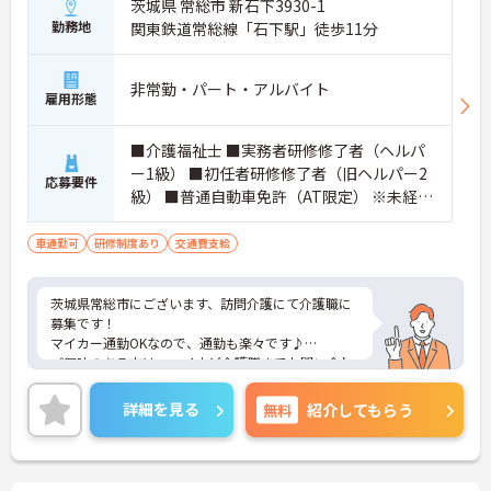
茨城県 常総市 新石下3930-1
勤務地
関東鉄道常総線「石下駅」徒歩11分
非常勤・パート・アルバイト
雇用形態
■介護福祉士 ■実務者研修修了者（ヘルパ
ー1級） ■初任者研修修了者（旧ヘルパー2
応募要件
級） ■普通自動車免許（AT限定） ※未経
験、ブランク可
車通勤可
研修制度あり
交通費支給
茨城県常総市にございます、訪問介護にて介護職に
募集です！
マイカー通勤OKなので、通勤も楽々です♪
ご興味のある方は、マイナビ介護職までお問い合わ
せください。
詳細を見る
無料
紹介してもらう