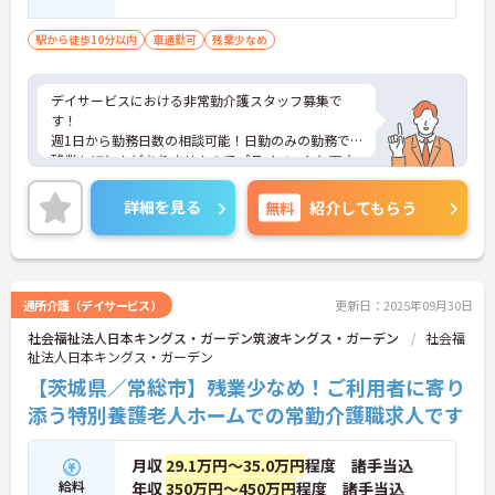
駅から徒歩10分以内
車通勤可
残業少なめ
デイサービスにおける非常勤介護スタッフ募集で
す！
週1日から勤務日数の相談可能！日勤のみの勤務で
残業もほとんどありませんのでプライベートと両立
しながらの勤務が可能です！
ご興味ある方には、面接のポイントなど、さらに詳
詳細を見る
無料
紹介してもらう
細をお話致しますのでお気軽にご相談ください。
通所介護（デイサービス）
更新日：2025年09月30日
社会福祉法人日本キングス・ガーデン筑波キングス・ガーデン
社会福
祉法人日本キングス・ガーデン
【茨城県／常総市】残業少なめ！ご利用者に寄り
添う特別養護老人ホームでの常勤介護職求人です
月収
29.1万円～35.0万円
程度 諸手当込
給料
年収
350万円～450万円
程度 諸手当込