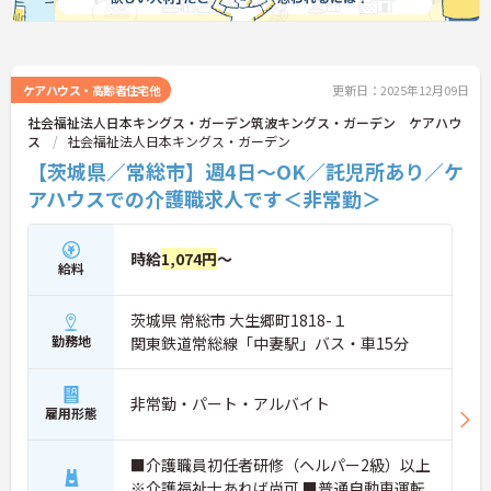
ケアハウス・高齢者住宅他
更新日：2025年12月09日
社会福祉法人日本キングス・ガーデン筑波キングス・ガーデン ケアハウ
ス
社会福祉法人日本キングス・ガーデン
【茨城県／常総市】週4日～OK／託児所あり／ケ
アハウスでの介護職求人です＜非常勤＞
時給
1,074円
～
給料
茨城県 常総市 大生郷町1818-１
勤務地
関東鉄道常総線「中妻駅」バス・車15分
非常勤・パート・アルバイト
雇用形態
■介護職員初任者研修（ヘルパー2級）以上
※介護福祉士あれば尚可 ■普通自動車運転