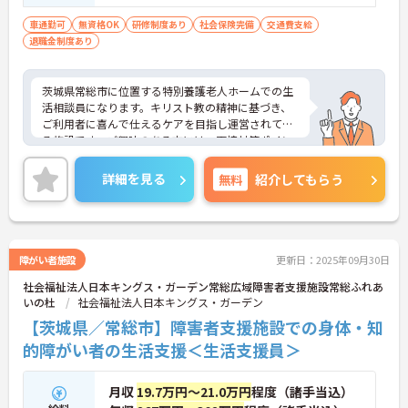
車通勤可
無資格OK
研修制度あり
社会保険完備
交通費支給
退職金制度あり
茨城県常総市に位置する特別養護老人ホームでの生
活相談員になります。キリスト教の精神に基づき、
ご利用者に喜んで仕えるケアを目指し運営されてい
る施設です。ご興味のある方には、面接対策ポイン
トなど、さらに詳細をお話しいたしますので、お気
軽にご相談ください。
詳細を見る
無料
紹介してもらう
障がい者施設
更新日：2025年09月30日
社会福祉法人日本キングス・ガーデン常総広域障害者支援施設常総ふれあ
いの杜
社会福祉法人日本キングス・ガーデン
【茨城県／常総市】障害者支援施設での身体・知
的障がい者の生活支援＜生活支援員＞
月収
19.7万円～21.0万円
程度（諸手当込）