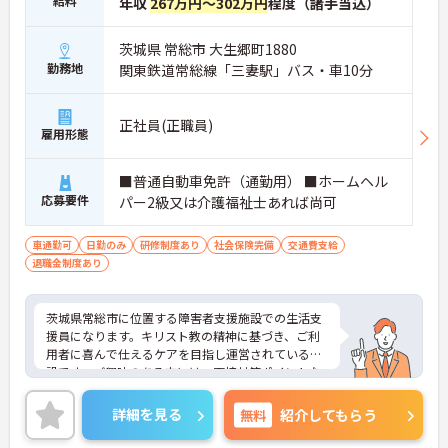
給料
年収
267万円～302万円
程度（諸手当込）
茨城県 常総市 大生郷町1880
勤務地
関東鉄道常総線「三妻駅」バス・車10分
正社員(正職員)
雇用形態
■普通自動車免許（通勤用） ■ホームヘル
応募要件
パー2級又は介護福祉士あれば尚可
車通勤可
日勤のみ
研修制度あり
社会保険完備
交通費支給
退職金制度あり
茨城県常総市に位置する障害者支援施設での生活支
援員になります。キリスト教の精神に基づき、ご利
用者に喜んで仕えるケアを目指し運営されている施
設です。ご興味のある方には、面接対策ポイントな
ど、さらに詳細をお話しいたしますので、お気軽に
ご相談ください。
詳細を見る
無料
紹介してもらう