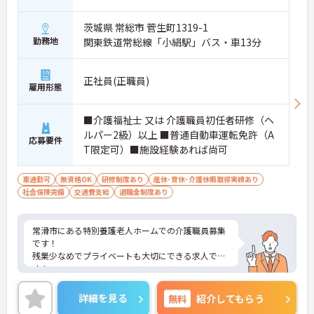
茨城県 常総市 菅生町1319-1
勤務地
関東鉄道常総線「小絹駅」バス・車13分
正社員(正職員)
雇用形態
■介護福祉士 又は 介護職員初任者研修（ヘ
ルパー2級）以上 ■普通自動車運転免許（A
応募要件
T限定可）■施設経験あれば尚可
車通勤可
無資格OK
研修制度あり
産休･育休･介護休暇取得実績あり
社会保険完備
交通費支給
退職金制度あり
常滑市にある特別養護老人ホームでの介護職員募集
です！
残業少なめでプライベートも大切にできる求人で
す！
食費補助あり！各種福利厚生が充実しており、働き
やすい環境です！
詳細を見る
無料
紹介してもらう
ご興味ある方には、面接対策ポイントなど、さらに