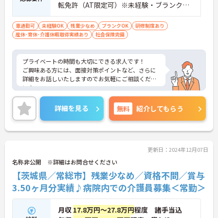
転免許（AT限定可）※未経験・ブランクあ
る方相談可
車通勤可
未経験OK
残業少なめ
ブランクOK
研修制度あり
産休･育休･介護休暇取得実績あり
社会保険完備
プライベートの時間も大切にできる求人です！
ご興味ある方には、面接対策ポイントなど、さらに
詳細をお話しいたしますのでお気軽にご相談くださ
い！
詳細を見る
無料
紹介してもらう
更新日：2024年12月07日
名称非公開 ※詳細はお問合せください
【茨城県／常総市】残業少なめ／資格不問／賞与
3.50ヶ月分実績♪病院内での介護員募集＜常勤＞
月収
17.8万円～27.8万円
程度 諸手当込