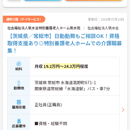
詳細をお話しいたしますのでお気軽にご相談くださ
い！
通所介護（デイサービス）
更新日：2026年07月10日
社会福祉法人筑水会特別養護老人ホーム筑水苑
社会福祉法人筑水会
【茨城県／常総市】日勤勤務もご相談OK！資格
取得支援あり◎特別養護老人ホームでの介護職募
集！
月収
19.2万円～24.3万円
程度
給料
茨城県 常総市 水海道高野町671-1
勤務地
関東鉄道常総線「水海道駅」バス・車7分
正社員(正職員)
雇用形態
■資格・経験不問
応募要件