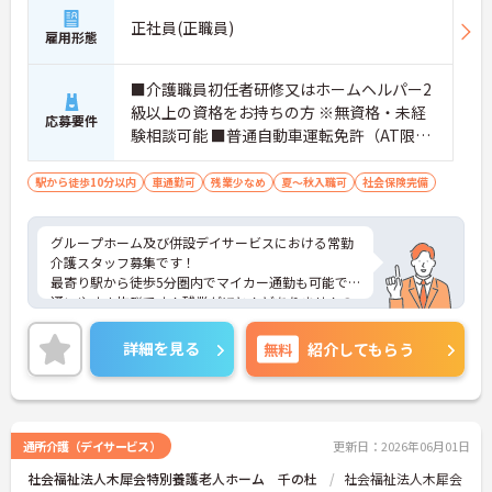
正社員(正職員)
雇用形態
■介護職員初任者研修又はホームヘルパー2
級以上の資格をお持ちの方 ※無資格・未経
応募要件
験相談可能 ■普通自動車運転免許（AT限定
可）
駅から徒歩10分以内
車通勤可
残業少なめ
夏～秋入職可
社会保険完備
グループホーム及び併設デイサービスにおける常勤
介護スタッフ募集です！
最寄り駅から徒歩5分圏内でマイカー通勤も可能で
通いやすさ抜群です！残業がほとんどありませんの
でお仕事のあとの予定もたてやすい！
ご興味ある方には、面接のポイントなど、さらに詳
詳細を見る
無料
紹介してもらう
細をお話致しますのでお気軽にご相談ください。
通所介護（デイサービス）
更新日：2026年06月01日
社会福祉法人木犀会特別養護老人ホーム 千の杜
社会福祉法人木犀会