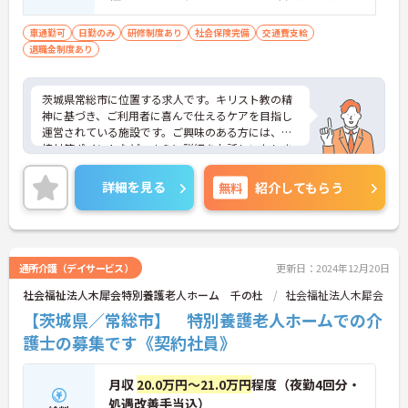
転免許 必須（ＡＴ限定可）
車通勤可
日勤のみ
研修制度あり
社会保険完備
交通費支給
退職金制度あり
茨城県常総市に位置する求人です。キリスト教の精
神に基づき、ご利用者に喜んで仕えるケアを目指し
運営されている施設です。ご興味のある方には、面
接対策ポイントなど、さらに詳細をお話しいたしま
すので、お気軽にご相談ください。
詳細を見る
無料
紹介してもらう
通所介護（デイサービス）
更新日：2024年12月20日
社会福祉法人木犀会特別養護老人ホーム 千の杜
社会福祉法人木犀会
【茨城県／常総市】 特別養護老人ホームでの介
護士の募集です《契約社員》
月収
20.0万円～21.0万円
程度（夜勤4回分・
処遇改善手当込）