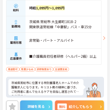
時給
1,095円～1,095円
給料
茨城県 常総市 大生郷町1818-2
勤務地
関東鉄道常総線「中妻駅」バス・車15分
非常勤・パート・アルバイト
雇用形態
■介護職員初任者研修（ヘルパー2級）以上
応募要件
車通勤可
残業少なめ
研修制度あり
交通費支給
茨城県常総市に位置する特別養護老人ホームでの介
護職求人になります。キリスト教の精神に基づき、
ご利用者に喜んで仕えるケアを目指し運営されてい
る施設です。
週3日～、日勤帯のみのご相談可能ですので、ご家
庭やプライベートとの両立をしたい方にもオススメ
詳細を見る
無料
紹介してもらう
です。