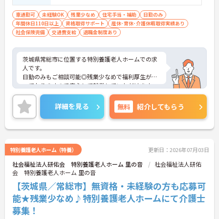
車通勤可
未経験OK
残業少なめ
住宅手当・補助
日勤のみ
年間休日110日以上
資格取得サポート
産休･育休･介護休暇取得実績あり
社会保険完備
交通費支給
退職金制度あり
茨城県常総市に位置する特別養護老人ホームでの求
人です。
日勤のみもご相談可能◎残業少なめで福利厚生が整
っておりますので安心して就業していただけます。
介護系の資格や経験は不問！資格取得支援もあり働
きながらスキルアップも目指せます。
詳細を見る
無料
紹介してもらう
ご興味のある方はお気軽にお問い合わせ下さい。
特別養護老人ホーム（特養）
更新日：2026年07月03日
社会福祉法人研佑会 特別養護老人ホーム 里の音
社会福祉法人研佑
会 特別養護老人ホーム 里の音
【茨城県／常総市】無資格・未経験の方も応募可
能★残業少なめ♪特別養護老人ホームにて介護士
募集！