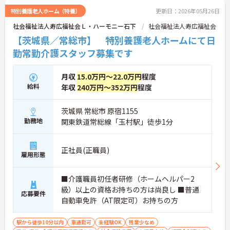
特別養護老人ホーム（特養）
更新日：2026年05月26日
社会福祉法人寿広福祉会Ｌ・ハーモニー石下
社会福祉法人寿広福祉会
【茨城県／常総市】 特別養護老人ホームにて日
勤常勤介護スタッフ募集です
月収
15.0万円～22.0万円
程度
給料
年収
240万円～352万円
程度
茨城県 常総市 原宿1155
勤務地
関東鉄道常総線「玉村駅」徒歩1分
正社員(正職員)
雇用形態
■介護職員初任者研修（ホームヘルパー2
級）以上の資格お持ちの方は尚良し ■普通
応募要件
自動車免許（AT限定可）お持ちの方
駅から徒歩10分以内
車通勤可
未経験OK
残業少なめ