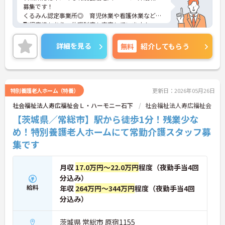
募集です！
くるみん認定事業所◎ 育児休業や看護休業などの
取得実績もあり、休暇制度も充実しています！
また無料駐車場つきでマイカー通勤もOK♪ 介護職
員初任者研修を割引価格で受講できます☆
詳細を見る
無料
紹介してもらう
ご興味のある方には、面接対策ポイントなど、さら
に詳細をお話しいたしますのでお気軽にご相談くだ
さい！
特別養護老人ホーム（特養）
更新日：2026年05月26日
社会福祉法人寿広福祉会Ｌ・ハーモニー石下
社会福祉法人寿広福祉会
【茨城県／常総市】駅から徒歩1分！残業少な
め！特別養護老人ホームにて常勤介護スタッフ募
集です
月収
17.0万円～22.0万円
程度（夜勤手当4回
分込み）
給料
年収
264万円～344万円
程度（夜勤手当4回
分込み）
茨城県 常総市 原宿1155