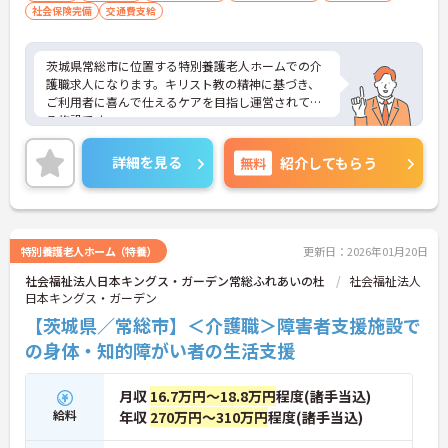
社会保険完備
交通費支給
茨城県常総市に位置する特別養護老人ホームでの介
護職求人になります。キリスト教の精神に基づき、
ご利用者に喜んで仕えるケアを目指し運営されてい
る施設です。
詳細を見る
無料
紹介してもらう
特別養護老人ホーム（特養）
更新日：2026年01月20日
社会福祉法人日本キングス・ガーデン常総ふれあいの杜
社会福祉法人
日本キングス・ガーデン
【茨城県／常総市】＜介護職＞障害者支援施設で
の身体・知的障がい者の生活支援
月収
16.7万円～18.8万円
程度(諸手当込)
給料
年収
270万円～310万円
程度(諸手当込)