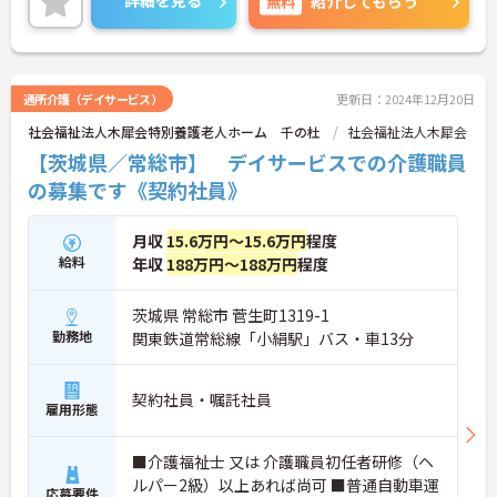
無料
紹介してもらう
細をお話致しますのでお気軽にご相談ください。
通所介護（デイサービス）
更新日：2024年12月20日
社会福祉法人木犀会特別養護老人ホーム 千の杜
社会福祉法人木犀会
【茨城県／常総市】 デイサービスでの介護職員
の募集です《契約社員》
月収
15.6万円～15.6万円
程度
給料
年収
188万円～188万円
程度
茨城県 常総市 菅生町1319-1
勤務地
関東鉄道常総線「小絹駅」バス・車13分
契約社員・嘱託社員
雇用形態
■介護福祉士 又は 介護職員初任者研修（ヘ
ルパー2級）以上あれば尚可 ■普通自動車運
応募要件