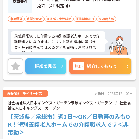
応募要件
免許（AT限定可）
車通勤可
残業少なめ
託児所・育児補助
研修制度あり
交通費支給
茨城県常総市に位置する特別養護老人ホームでの介
護職求人になります。キリスト教の精神に基づき、
ご利用者に喜んで仕えるケアを目指し運営されてい
る施設です。
ご興味のある方には、面接対策ポイントなど、さら
に詳細をお話しいたしますので、お気軽にご相談く
詳細を見る
無料
紹介してもらう
ださい。
通所介護（デイサービス）
更新日：2025年12月09日
社会福祉法人日本キングス・ガーデン筑波キングス・ガーデン
社会福
祉法人日本キングス・ガーデン
【茨城県／常総市】週3日～OK／日勤帯のみもO
K！特別養護老人ホームでの介護職求人です＜非
常勤＞