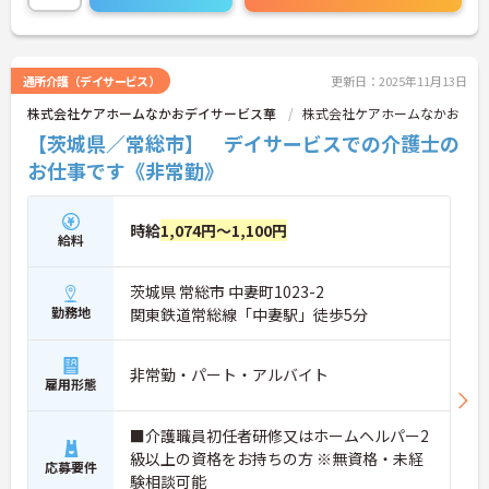
ご興味のある方には、面接対策ポイントなど、さら
に詳細をお話しいたしますので、お気軽にご相談く
ださい。
通所介護（デイサービス）
更新日：2025年11月13日
株式会社ケアホームなかおデイサービス華
株式会社ケアホームなかお
【茨城県／常総市】 デイサービスでの介護士の
お仕事です《非常勤》
時給
1,074円～1,100円
給料
茨城県 常総市 中妻町1023-2
勤務地
関東鉄道常総線「中妻駅」徒歩5分
非常勤・パート・アルバイト
雇用形態
■介護職員初任者研修又はホームヘルパー2
級以上の資格をお持ちの方 ※無資格・未経
応募要件
験相談可能