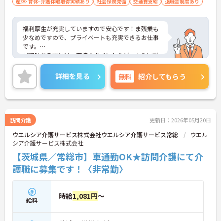
産休･育休･介護休暇取得実績あり
社会保険完備
交通費支給
退職金制度あり
福利厚生が充実していますので安心です！ま残業も
少なめですので、プライベートも充実できるお仕事
です。
ご興味ある方には、面接のポイントなど、さらに詳
細をお話致しますのでお気軽にご相談ください。
詳細を見る
無料
紹介してもらう
訪問介護
更新日：2026年05月20日
ウエルシア介護サービス株式会社ウエルシア介護サービス常総
ウエル
シア介護サービス株式会社
【茨城県／常総市】車通勤OK★訪問介護にて介
護職に募集です！〈非常勤〉
時給
1,081円
～
給料