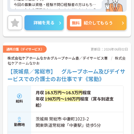
今回の募集は資格・経験不問◎経験者の方はもちろ
ん、これから頑張りたい、チャレンジしたいという
方にもオススメの求人です！
住宅手当や扶養手当、保育所手当など手当がとても
詳細を見る
無料
紹介してもらう
充実しています◎
無料駐車場完備なので、自家用車勤務の方には嬉し
いポイントです。
ご興味ある方には、面接対策ポイントなど、さらに
詳細をお話しいたしますのでお気軽にご相談くださ
通所介護（デイサービス）
更新日：2026年06月02日
い！
株式会社ケアホームなかおグループホーム香／デイサービス華
株式会
社ケアホームなかお
【茨城県／常総市】 グループホーム及びデイサ
ービスでの介護士のお仕事です《常勤》
月収
16.5万円～16.5万円
程度
年収
198万円～198万円
程度（賞与別途支
給料
給）
茨城県 常総市 中妻町1023-2
勤務地
関東鉄道常総線「中妻駅」徒歩5分