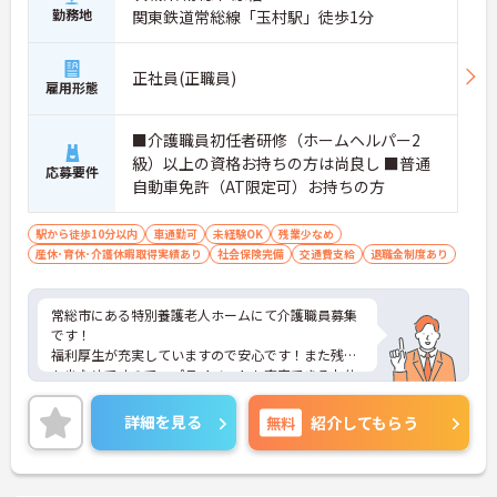
勤務地
関東鉄道常総線「玉村駅」徒歩1分
正社員(正職員)
雇用形態
■介護職員初任者研修（ホームヘルパー2
級）以上の資格お持ちの方は尚良し ■普通
応募要件
自動車免許（AT限定可）お持ちの方
駅から徒歩10分以内
車通勤可
未経験OK
残業少なめ
産休･育休･介護休暇取得実績あり
社会保険完備
交通費支給
退職金制度あり
常総市にある特別養護老人ホームにて介護職員募集
です！
福利厚生が充実していますので安心です！また残業
も少なめですので、プライベートも充実できるお仕
事です。
ご興味ある方には、面接のポイントなど、さらに詳
詳細を見る
無料
紹介してもらう
細をお話致しますのでお気軽にご相談ください。