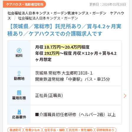
ケアハウス・高齢者住宅他
更新日：2026年01月20日
社会福祉法人日本キングス・ガーデン筑波キングス・ガーデン ケアハウ
ス
社会福祉法人日本キングス・ガーデン
【茨城県／常総市】託児所あり／賞与4.2ヶ月実
積あり／ケアハウスでの介護職求人です
月収
18.7万円～20.4万円
程度
年収
292万円
～程度 月収×12ヶ月＋賞与4.2
給料
ヶ月想定
茨城県 常総市 大生郷町1818-１
勤務地
関東鉄道常総線「中妻駅」バス・車15分
正社員(正職員)
雇用形態
■介護職員初任者研修（ヘルパー2級）以上
応募要件
車通勤可
残業少なめ
住宅手当・補助
託児所・育児補助
研修制度あり