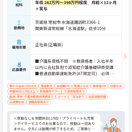
年収
262万円～398万円
程度 月給×12ヶ月
給料
＋賞与
茨城県 常総市 水海道諏訪町3366-1
勤務地
関東鉄道常総線「水海道駅」徒歩10分
正社員(正職員)
雇用形態
■介護系資格不問 ※無資格者：入社半年
以内に会社負担で認知症介護基礎研修受講
応募要件
■普通自動車運転免許(AT限定可) 必須 ■
経験：不問 ※介護職員初任者研修(旧ヘルパ
ー2級)以上 歓迎
駅から徒歩10分以内
車通勤可
未経験OK
残業少なめ
無資格OK
日勤のみ
年間休日110日以上
資格取得サポート
研修制度あり
産休･育休･介護休暇取得実績あり
ボーナス・賞与あり
社会保険完備
交通費支給
退職金制度あり
＜夜勤なし＆年間休日119日！プライベートも充実
＞デイサービスでのお仕事なので、夜勤は一切あり
ません。夕方には勤務が終了するため、ご家族との