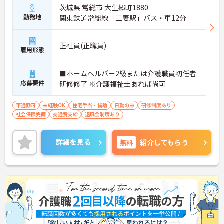
茨城県 常総市 大生郷町1880
勤務地
関東鉄道常総線「三妻駅」バス・車12分
正社員(正職員)
雇用形態
■ホームヘルパー2級または介護職員初任者
応募要件
研修修了 ※介護福祉士あれば尚可
車通勤可
未経験OK
住宅手当・補助
日勤のみ
研修制度あり
社会保険完備
交通費支給
退職金制度あり
詳細を見る
無料
紹介してもらう