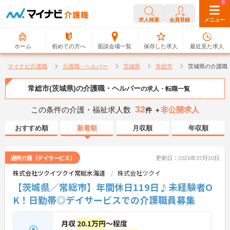
0
0
求人検索
会員登録
メニュー
ホーム
初めての方へ
面談会場一覧
保存した求人
最近見た求人
マイナビ介護職
介護職・ヘルパー
茨城県
常総市
茨城県の介護職
常総市(茨城県)の介護職・ヘルパー
の求人・転職一覧
32
この条件の介護・福祉求人数
非公開求人
件 ＋
おすすめ順
新着順
月収順
年収順
通所介護（デイサービス）
更新日：2026年07月30日
株式会社ツクイツクイ常総水海道
株式会社ツクイ
【茨城県／常総市】年間休日119日♪未経験者O
K！日勤帯◎デイサービスでの介護職員募集
月収
20.1万円
～程度