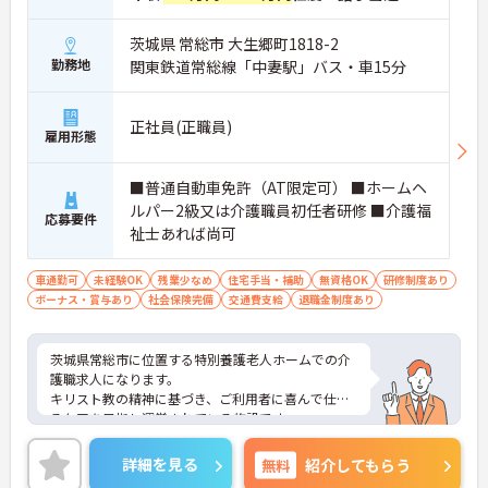
茨城県 常総市 大生郷町1818-2
勤務地
関東鉄道常総線「中妻駅」バス・車15分
正社員(正職員)
雇用形態
■普通自動車免許（AT限定可） ■ホームヘ
ルパー2級又は介護職員初任者研修 ■介護福
応募要件
祉士あれば尚可
車通勤可
未経験OK
残業少なめ
住宅手当・補助
無資格OK
研修制度あり
ボーナス・賞与あり
社会保険完備
交通費支給
退職金制度あり
茨城県常総市に位置する特別養護老人ホームでの介
護職求人になります。
キリスト教の精神に基づき、ご利用者に喜んで仕え
るケアを目指し運営されている施設です。
残業が少なめなので働きやすいですよ◎
ご興味のある方には、面接対策ポイントなど、さら
詳細を見る
無料
紹介してもらう
に詳細をお話しいたしますので、お気軽にご相談く