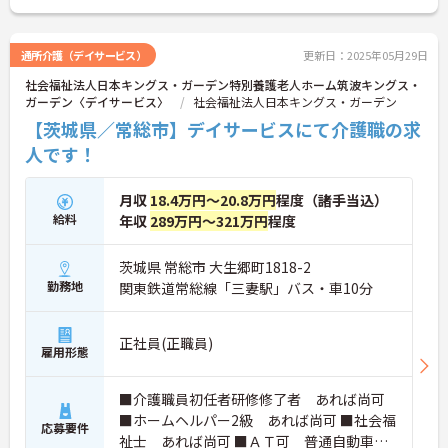
通所介護（デイサービス）
更新日：2025年05月29日
社会福祉法人日本キングス・ガーデン特別養護老人ホーム筑波キングス・
ガーデン〈デイサービス〉
社会福祉法人日本キングス・ガーデン
【茨城県／常総市】デイサービスにて介護職の求
人です！
月収
18.4万円～20.8万円
程度（諸手当込）
給料
年収
289万円～321万円
程度
茨城県 常総市 大生郷町1818-2
勤務地
関東鉄道常総線「三妻駅」バス・車10分
正社員(正職員)
雇用形態
■介護職員初任者研修修了者 あれば尚可
■ホームヘルパー2級 あれば尚可 ■社会福
応募要件
祉士 あれば尚可 ■ＡＴ可 普通自動車運