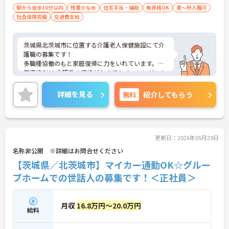
駅から徒歩10分以内
残業少なめ
住宅手当・補助
無資格OK
夏～秋入職可
社会保険完備
交通費支給
茨城県北茨城市に位置する介護老人保健施設にて介
護職の募集です！
多職種協働のもと家庭復帰に力をいれています。
無資格OK★介護系の資格がなくてもチャレンジいた
だけます。
夜勤手当も1回9,000円と、高水準になります。
詳細を見る
無料
紹介してもらう
住宅手当の支給含め、各種手当も充実しております
ので、長期的な就業をしやすい環境です。
ご興味ある方には、面接対策ポイントなど、さらに
詳細をお話しいたしますのでお気軽にご相談くださ
い！
更新日：2026年05月29日
名称非公開 ※詳細はお問合せください
【茨城県／北茨城市】マイカー通勤OK☆グルー
プホームでの世話人の募集です！＜正社員＞
月収
16.8万円～20.0万円
給料