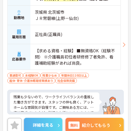
茨城県 北茨城市
勤務地
ＪＲ常磐線(上野－仙台)
正社員(正職員)
雇用形態
【求める資格・経験】 ■無資格OK（経験不
問） ※介護職員初任者研修修了者免許、看
応募要件
護補助経験があれば尚良。
車通勤可
未経験OK
残業少なめ
年間休日110日以上
産休･育休･介護休暇取得実績あり
社会保険完備
残業も少ないので、ワークライフバランスの重視し
た働き方ができます。スタッフの仲も良く、アット
ホームな雰囲気が自慢です。ご興味ある方には、面
接対策ポイントなど、詳細をお話しいたしますので
お気軽にご相談ください。
詳細を見る
無料
紹介してもらう