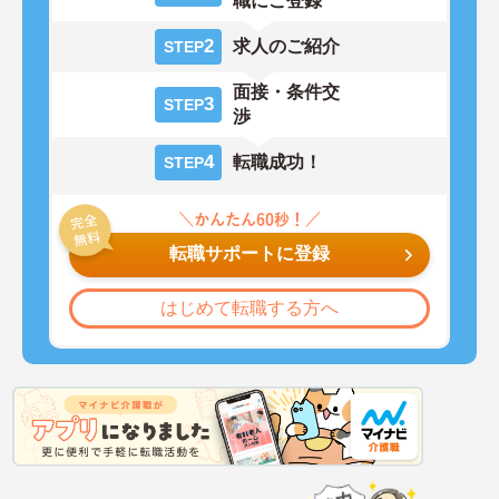
職にご登録
2
求人のご紹介
STEP
面接・条件交
3
STEP
渉
4
転職成功！
STEP
転職サポートに登録
はじめて転職する方へ