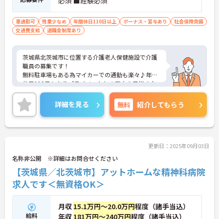
必須 ■経験必須
車通勤可
残業少なめ
年間休日110日以上
ボーナス・賞与あり
社会保険完備
交通費支給
退職金制度あり
茨城県北茨城市に位置する介護老人保健施設で介護
職員の募集です！
無料駐車場もある為マイカーでの通勤も楽々♪年間
休日110日もありプライベートとの両立を目指す方
におすすめの環境です◎また昇給や賞与制度があ
り、頑張りが評価されてしっかりと還元されます。
詳細を見る
無料
紹介してもらう
さらに各種手当も充実しているのは嬉しいポイント
です◎しっかりとしたフォロー体制で、経験に関わ
らず安心してスタートできます。
こちらの求人にご興味がございましたら面接のポイ
ントもお伝えしますので是非ご応募お待ちしており
更新日：2025年09月03日
ます。
名称非公開 ※詳細はお問合せください
【茨城県／北茨城市】アットホームな精神科病院
求人です＜無資格OK＞
月収
15.1万円～20.0万円
程度（諸手当込）
給料
年収
181万円～240万円
程度（諸手当込）