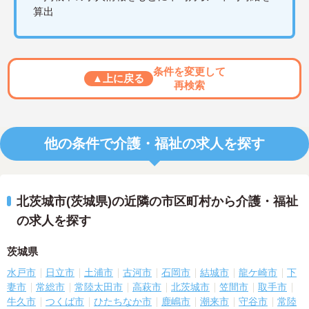
算出
条件を変更して
▲上に戻る
再検索
他の条件で介護・福祉の求人を探す
北茨城市(茨城県)の近隣の市区町村から介護・福祉
の求人を探す
茨城県
水戸市
日立市
土浦市
古河市
石岡市
結城市
龍ケ崎市
下
妻市
常総市
常陸太田市
高萩市
北茨城市
笠間市
取手市
牛久市
つくば市
ひたちなか市
鹿嶋市
潮来市
守谷市
常陸