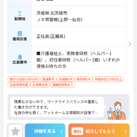
茨城県 北茨城市
勤務地
ＪＲ常磐線(上野－仙台)
正社員(正職員)
雇用形態
■介護福祉士、実務者研修（ヘルパー1
級）、初任者研修（ヘルパー2級）いずれか
応募要件
資格お持ちの方
駅から徒歩10分以内
車通勤可
未経験OK
無資格OK
年間休日110日以上
社会保険完備
交通費支給
退職金制度あり
残業も少ないので、ワークライフバランスの重視し
た働き方ができます。
社員の仲も良く、アットホームな雰囲気が自慢で
す。
ご興味ある方には、面接対策ポイントなど、詳細を
お話しいたしますのでお気軽にご相談ください。
詳細を見る
無料
紹介してもらう