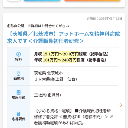
更新日：2025年03月12日
名称非公開 ※詳細はお問合せください
【茨城県／北茨城市】アットホームな精神科病院
求人です＜介護職員初任者研修＞
月収
15.1万円～20.0万円
程度（諸手当込）
給料
年収
181万円～240万円
程度（諸手当込）
茨城県 北茨城市
勤務地
ＪＲ常磐線(上野－仙台)
正社員(正職員)
雇用形態
【求める資格・経験】 ■介護職員初任者研
修修了者免許 ＜無資格OK（経験不問）＞ ※
応募要件
看護補助経験があれば尚良。