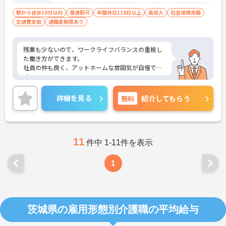
駅から徒歩10分以内
車通勤可
年間休日110日以上
高収入
社会保険完備
交通費支給
退職金制度あり
残業も少ないので、ワークライフバランスの重視し
た働き方ができます。
社員の仲も良く、アットホームな雰囲気が自慢で
す。
ご興味ある方には、面接対策ポイントなど、詳細を
お話しいたしますのでお気軽にご相談ください。
詳細を見る
無料
紹介してもらう
11
件中 1-11件を表示
1
茨城県の雇用形態別介護職の平均給与