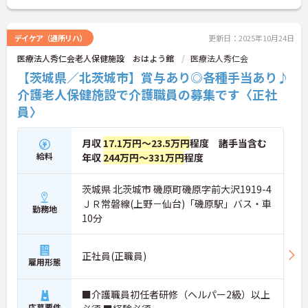
デイケア（通所リハ）
更新日：2025年10月24日
医療法人秀仁会老人保健施設 おはよう館
医療法人秀仁会
【茨城県／北茨城市】賞与あり◎各種手当あり♪
介護老人保健施設で介護職員の募集です〈正社
員〉
月収
17.1万円～23.5万円
程度 諸手当含む
給料
年収
244万円～331万円
程度
茨城県 北茨城市 磯原町磯原字前大沢1919-4
ＪＲ常磐線(上野－仙台)「磯原駅」バス・車
勤務地
10分
正社員(正職員)
雇用形態
■介護職員初任者研修（ヘルパー2級）以上
応募要件