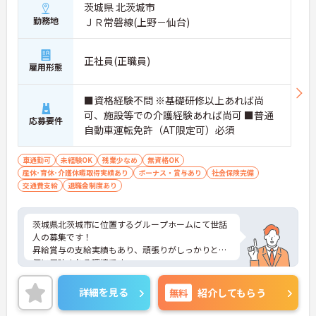
茨城県 北茨城市
勤務地
ＪＲ常磐線(上野－仙台)
正社員(正職員)
雇用形態
■資格経験不問 ※基礎研修以上あれば尚
可、施設等での介護経験あれば尚可 ■普通
応募要件
自動車運転免許（AT限定可）必須
車通勤可
未経験OK
残業少なめ
無資格OK
産休･育休･介護休暇取得実績あり
ボーナス・賞与あり
社会保険完備
交通費支給
退職金制度あり
茨城県北茨城市に位置するグループホームにて世話
人の募集です！
昇給賞与の支給実績もあり、頑張りがしっかりと評
価に反映される環境です。
ご興味ある方には、面接対策ポイントなど、さらに
詳細をお話しいたしますのでお気軽にご相談くださ
詳細を見る
無料
紹介してもらう
い！