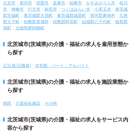
大宮市
那珂市
筑西市
坂東市
稲敷市
かすみがうら市
桜川
市
神栖市
行方市
鉾田市
つくばみらい市
小美玉市
東茨城
郡茨城町
東茨城郡大洗町
東茨城郡城里町
那珂郡東海村
久慈
郡大子町
稲敷郡美浦村
稲敷郡阿見町
結城郡八千代町
猿島郡
境町
北相馬郡利根町
北茨城市(茨城県)の介護・福祉の求人を雇用形態か
ら探す
正社員(正職員)
非常勤・パート・アルバイト
北茨城市(茨城県)の介護・福祉の求人を施設業態か
ら探す
病院
介護福祉施設
その他
北茨城市(茨城県)の介護・福祉の求人をサービス内
容から探す