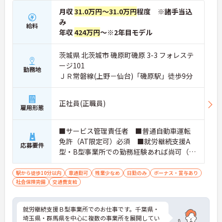
月収
31.0万円～31.0万円
程度 ※諸手当込
み
給料
年収
424万円
～※2年目モデル
茨城県 北茨城市 磯原町磯原 3-3 フォレステ
ージ101
勤務地
ＪＲ常磐線(上野－仙台)「磯原駅」徒歩9分
正社員(正職員)
雇用形態
■サービス管理責任者 ■普通自動車運転
免許（AT限定可）必須 ■就労継続支援A
応募要件
型・B型事業所での勤務経験あれば尚可（未
経験でも可）
駅から徒歩10分以内
車通勤可
残業少なめ
日勤のみ
ボーナス・賞与あり
社会保険完備
交通費支給
就労継続支援Ｂ型事業所でのお仕事です。千葉県・
埼玉県・群馬県を中心に複数の事業所を展開してい