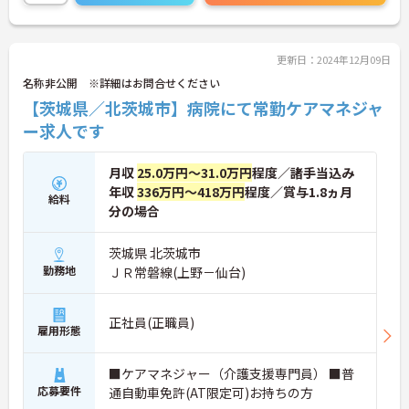
更新日：2024年12月09日
名称非公開 ※詳細はお問合せください
【茨城県／北茨城市】病院にて常勤ケアマネジャ
ー求人です
月収
25.0万円～31.0万円
程度／諸手当込み
年収
336万円～418万円
程度／賞与1.8ヵ月
給料
分の場合
茨城県 北茨城市
勤務地
ＪＲ常磐線(上野－仙台)
正社員(正職員)
雇用形態
■ケアマネジャー（介護支援専門員） ■普
応募要件
通自動車免許(AT限定可)お持ちの方