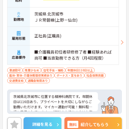
給料
境です
・未経験者の応募に対応しており介護分野への挑戦
茨城県 北茨城市
が可能です
・介護職員初任者研修の取得支援制度があります
勤務地
ＪＲ常磐線(上野－仙台)
・介護福祉士実務者研修の取得支援制度があります
★生活基盤を整えながら長く勤務しやすい制度が整
正社員(正職員)
雇用形態
っています
・住宅手当の支給があります
・扶養手当や資格手当など各種手当が設けられてい
■介護職員初任者研修修了者 ■経験あれば
ます
応募要件
尚可 ■当直勤務できる方（月4回程度）
・退職金制度があり長期的なキャリア形成を目指せ
ます
車通勤可
残業少なめ
住宅手当・補助
年間休日110日以上
産休･育休･介護休暇取得実績あり
ボーナス・賞与あり
社会保険完備
★利用者に寄り添った個別ケアに携われる環境です
交通費支給
退職金制度あり
・少人数での生活環境の中で支援を行っています
・利用者一人ひとりの状況に応じた介護を提供して
います
茨城県北茨城市に位置する精神科病院です。年間休
・日常生活を通じた自立支援に取り組んでいます
日は116日あり、プライベートを大切にしながらご
勤務いただけます。マイカー通勤が可能！無料駐車
★仕事とライフイベントの両立を支える制度があり
場も完備されています。ご興味をお持ちの方はお気
ます
軽にお問い合わせください。
・『年間休日108日』を確保しています
・育児休業制度が整備されています
詳細を見る
無料
紹介してもらう
・介護休業制度が整備されています