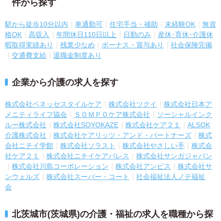
件から探す
駅から徒歩10分以内
車通勤可
住宅手当・補助
未経験OK
無資
格OK
高収入
年間休日110日以上
日勤のみ
産休･育休･介護休
暇取得実績あり
残業少なめ
ボーナス・賞与あり
社会保険完備
交通費支給
退職金制度あり
企業から介護の求人を探す
株式会社ベネッセスタイルケア
株式会社ツクイ
株式会社日本ア
メニティライフ協会
ＳＯＭＰＯケア株式会社
ソーシャルインク
ルー株式会社
株式会社SOYOKAZE
株式会社ケア２１
ALSOK
介護株式会社
株式会社ケアリッツ・アンド・パートナーズ
株式
会社ニチイ学館
株式会社ソラスト
株式会社やさしい手
株式会
社ケア２１
株式会社ニチイケアパレス
株式会社サンガジャパン
株式会社川島コーポレーション
株式会社アンビス
株式会社サ
ンウェルズ
株式会社スーパー・コート
社会福祉法人ノテ福祉
会
北茨城市(茨城県)の介護・福祉の求人を職種から探