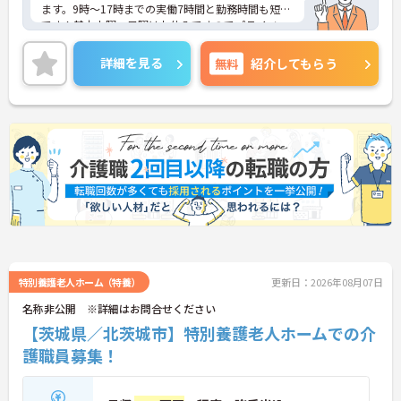
ます。9時～17時までの実働7時間と勤務時間も短め
です！基本土曜・日曜はお休みですのでプライベー
トとのメリハリのある働き方が可能です。代表者や
エリアマネージャーがしっかりとサポートしますの
詳細を見る
無料
紹介してもらう
で、未経験でも安心して働けます。昇給・賞与制度
があり、頑張りがきちんと評価される職場です。ご
興味のある方には、面接対策ポイントなど、さらに
詳細をご案内しますのでお気軽にご相談ください！
特別養護老人ホーム（特養）
更新日：2026年08月07日
名称非公開 ※詳細はお問合せください
【茨城県／北茨城市】特別養護老人ホームでの介
護職員募集！