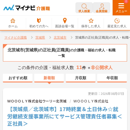
0
0
求人検索
会員登録
メニュー
ホーム
初めての方へ
面談会場一覧
保存した求人
最近見た求人
マイナビ介護職
茨城県
北茨城市
茨城県の正社員(正職員)の求人・転職
北茨城市(茨城県)の正社員(正職員)
の介護職・福祉の求人・転職
一覧
11
この条件の介護・福祉求人数
非公開求人
件 ＋
おすすめ順
新着順
月収順
年収順
更新日：2026年08月07日
ＷＯＯＯＬＹ株式会社ウーリー北茨城
ＷＯＯＯＬＹ株式会社
【茨城県／北茨城市】17時終業＆土日休み☆就
労継続支援事業所にてサービス管理責任者募集＜
正社員＞