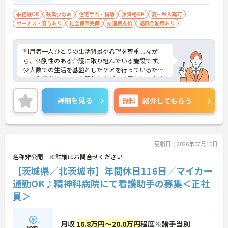
未経験OK
残業少なめ
住宅手当・補助
無資格OK
夏～秋入職可
ボーナス・賞与あり
社会保険完備
交通費支給
退職金制度あり
利用者一人ひとりの生活背景や希望を尊重しなが
ら、個別性のある介護に取り組んでいる施設です。
少人数での生活を基盤としたケアを行っているた
め、利用者とじっくり関わりながら支援を行いやす
い環境となっています。
また、生活の中で自然に身体機能の維持や向上を目
詳細を見る
無料
紹介してもらう
指す支援を実践しており、日常生活全体を支える介
護に携わることができます。未経験からの応募にも
対応しており、介護職員初任者研修や介護福祉士実
務者研修の取得支援制度が整備されている点も魅力
です。
更新日：2026年07月10日
さらに、住宅手当や扶養手当など各種手当に加え、
名称非公開 ※詳細はお問合せください
育児休業制度・介護休業制度・退職金制度も用意さ
【茨城県／北茨城市】年間休日116日／マイカー
れており、長期的な就業を見据えやすい環境です。
利用者の暮らしに寄り添う介護を実践しながら、着
通勤OK♪精神科病院にて看護助手の募集＜正社
実に知識や経験を積みたい方に検討しやすい求人で
員＞
す♪
《おすすめポイント》
月収
16.8万円～20.0万円
程度※諸手当別
★未経験から介護の専門性を身につけられる成長環