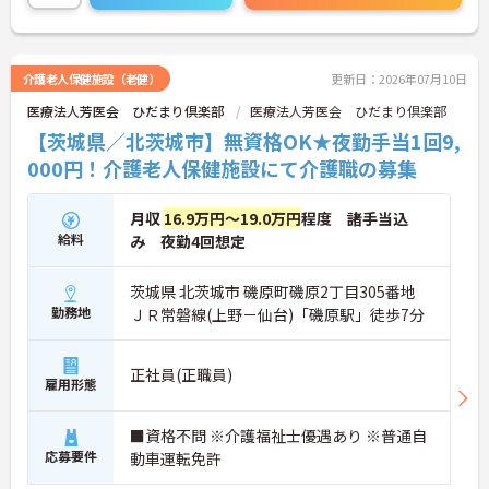
ご興味ある方はご興味ある方は面接ポイントをお伝
えしますので、お気軽にご連絡ください！
介護老人保健施設（老健）
更新日：2026年07月10日
医療法人芳医会 ひだまり倶楽部
医療法人芳医会 ひだまり倶楽部
【茨城県／北茨城市】無資格OK★夜勤手当1回9,
000円！介護老人保健施設にて介護職の募集
月収
16.9万円～19.0万円
程度 諸手当込
給料
み 夜勤4回想定
茨城県 北茨城市 磯原町磯原2丁目305番地
勤務地
ＪＲ常磐線(上野－仙台)「磯原駅」徒歩7分
正社員(正職員)
雇用形態
■資格不問 ※介護福祉士優遇あり ※普通自
応募要件
動車運転免許