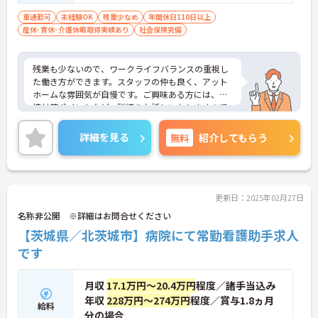
車通勤可
未経験OK
残業少なめ
年間休日110日以上
産休･育休･介護休暇取得実績あり
社会保険完備
残業も少ないので、ワークライフバランスの重視し
た働き方ができます。スタッフの仲も良く、アット
ホームな雰囲気が自慢です。ご興味ある方には、面
接対策ポイントなど、詳細をお話しいたしますので
お気軽にご相談ください。
詳細を見る
無料
紹介してもらう
更新日：2025年02月27日
名称非公開 ※詳細はお問合せください
【茨城県／北茨城市】病院にて常勤看護助手求人
です
月収
17.1万円～20.4万円
程度／諸手当込み
年収
228万円～274万円
程度／賞与1.8ヵ月
給料
分の場合