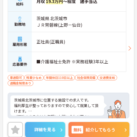
月収
19.3万円
～程度 諸手当込
給料
茨城県 北茨城市
勤務地
ＪＲ常磐線(上野－仙台)
正社員(正職員)
雇用形態
■介護福祉士免許 ※実務経験3年以上
応募要件
車通勤可
残業少なめ
年間休日110日以上
社会保険完備
交通費支給
退職金制度あり
茨城県北茨城市に位置する施設での求人です。
福利厚生が整っておりますので安心して就業して頂
けます。
ご興味のある方はお気軽にお問い合わせ下さい。
詳細を見る
無料
紹介してもらう