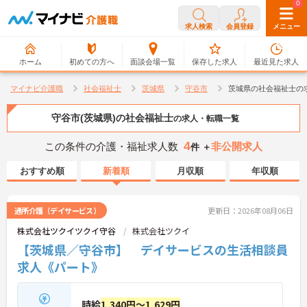
0
0
求人検索
会員登録
メニュー
ホーム
初めての方へ
面談会場一覧
保存した求人
最近見た求人
マイナビ介護職
社会福祉士
茨城県
守谷市
茨城県の社会福祉士の
守谷市(茨城県)の社会福祉士
の求人・転職一覧
4
この条件の介護・福祉求人数
非公開求人
件 ＋
おすすめ順
新着順
月収順
年収順
通所介護（デイサービス）
更新日：2026年08月06日
株式会社ツクイツクイ守谷
株式会社ツクイ
【茨城県／守谷市】 デイサービスの生活相談員
求人《パート》
時給
1,340円～1,629円