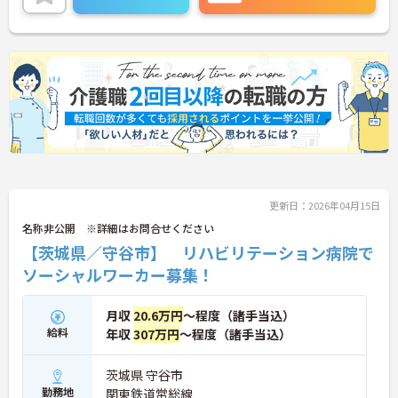
更新日：2026年04月15日
名称非公開 ※詳細はお問合せください
【茨城県／守谷市】 リハビリテーション病院で
ソーシャルワーカー募集！
月収
20.6万円
～程度（諸手当込）
給料
年収
307万円
～程度（諸手当込）
茨城県 守谷市
勤務地
関東鉄道常総線