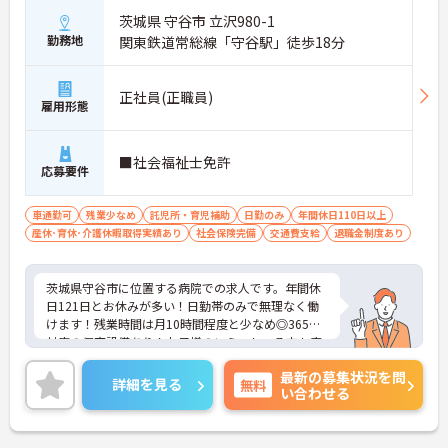
茨城県 守谷市 立沢980-1
勤務地
関東鉄道常総線「守谷駅」徒歩18分
正社員(正職員)
雇用形態
■社会福祉士免許
応募要件
車通勤可
残業少なめ
託児所・育児補助
日勤のみ
年間休日110日以上
産休･育休･介護休暇取得実績あり
社会保険完備
交通費支給
退職金制度あり
茨城県守谷市に位置する病院での求人です。年間休
日121日とお休みが多い！日勤帯のみで無理なく働
けます！残業時間は月10時間程度と少なめ◎365日
対応の保育設備あり！お子様のいらっしゃる方も安
心して働けます！ご興味のある方は、お気軽にお問
最新の募集状況を問
い合わせください。
詳細を見る
無料
い合わせる