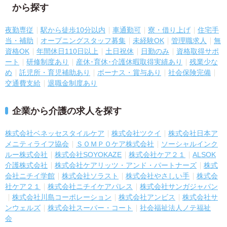
から探す
夜勤専従
駅から徒歩10分以内
車通勤可
寮・借り上げ
住宅手
当・補助
オープニングスタッフ募集
未経験OK
管理職求人
無
資格OK
年間休日110日以上
土日祝休
日勤のみ
資格取得サポ
ート
研修制度あり
産休･育休･介護休暇取得実績あり
残業少な
め
託児所・育児補助あり
ボーナス・賞与あり
社会保険完備
交通費支給
退職金制度あり
企業から介護の求人を探す
株式会社ベネッセスタイルケア
株式会社ツクイ
株式会社日本ア
メニティライフ協会
ＳＯＭＰＯケア株式会社
ソーシャルインク
ルー株式会社
株式会社SOYOKAZE
株式会社ケア２１
ALSOK
介護株式会社
株式会社ケアリッツ・アンド・パートナーズ
株式
会社ニチイ学館
株式会社ソラスト
株式会社やさしい手
株式会
社ケア２１
株式会社ニチイケアパレス
株式会社サンガジャパン
株式会社川島コーポレーション
株式会社アンビス
株式会社サ
ンウェルズ
株式会社スーパー・コート
社会福祉法人ノテ福祉
会