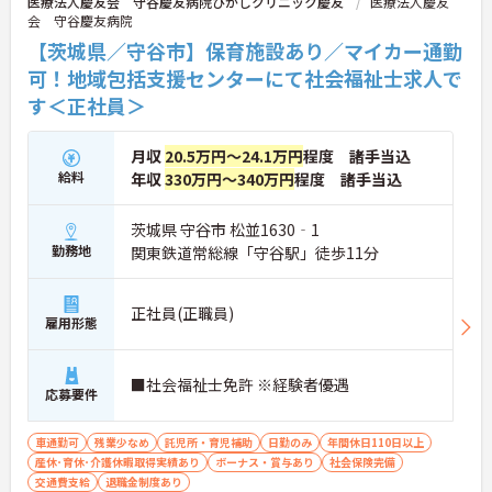
医療法人慶友会 守谷慶友病院ひがしクリニック慶友
医療法人慶友
ルソーシャルワーカーとしてはその力を存分に発揮
会 守谷慶友病院
できるハード・ソフトを備えています。患者様にそ
【茨城県／守谷市】保育施設あり／マイカー通勤
のようなパフォーマンスを提供しているからこそ、
職員間の雰囲気はアットホームな環境です。福利厚
可！地域包括支援センターにて社会福祉士求人で
生も充実しておりますので、ぜひ見学にお越しくだ
す＜正社員＞
さい。
月収
20.5万円～24.1万円
程度 諸手当込
給料
年収
330万円～340万円
程度 諸手当込
茨城県 守谷市 松並1630‐1
勤務地
関東鉄道常総線「守谷駅」徒歩11分
正社員(正職員)
雇用形態
■社会福祉士免許 ※経験者優遇
応募要件
車通勤可
残業少なめ
託児所・育児補助
日勤のみ
年間休日110日以上
産休･育休･介護休暇取得実績あり
ボーナス・賞与あり
社会保険完備
交通費支給
退職金制度あり