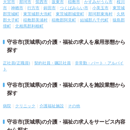
大宮市
那珂市
筑西市
坂東市
稲敷市
かすみがうら市
桜川
市
神栖市
行方市
鉾田市
つくばみらい市
小美玉市
東茨城
郡茨城町
東茨城郡大洗町
東茨城郡城里町
那珂郡東海村
久慈
郡大子町
稲敷郡美浦村
稲敷郡阿見町
結城郡八千代町
猿島郡
境町
北相馬郡利根町
守谷市(茨城県)の介護・福祉の求人を雇用形態から
探す
正社員(正職員)
契約社員・嘱託社員
非常勤・パート・アルバイ
ト
守谷市(茨城県)の介護・福祉の求人を施設業態から
探す
病院
クリニック
介護福祉施設
その他
守谷市(茨城県)の介護・福祉の求人をサービス内容