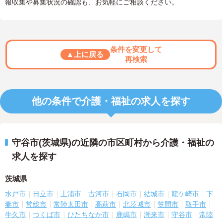
報収集や募集状況の確認も、お気軽にご相談ください。
条件を変更して
▲上に戻る
再検索
他の条件で介護・福祉の求人を探す
守谷市(茨城県)の近隣の市区町村から介護・福祉の
求人を探す
茨城県
水戸市
日立市
土浦市
古河市
石岡市
結城市
龍ケ崎市
下
妻市
常総市
常陸太田市
高萩市
北茨城市
笠間市
取手市
牛久市
つくば市
ひたちなか市
鹿嶋市
潮来市
守谷市
常陸