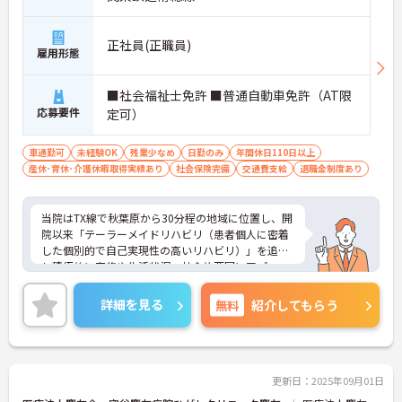
正社員(正職員)
雇用形態
■社会福祉士免許 ■普通自動車免許（AT限
応募要件
定可）
車通勤可
未経験OK
残業少なめ
日勤のみ
年間休日110日以上
産休･育休･介護休暇取得実績あり
社会保険完備
交通費支給
退職金制度あり
当院はTX線で秋葉原から30分程の地域に位置し、開
院以来「テーラーメイドリハビリ（患者個人に密着
した個別的で自己実現性の高いリハビリ）」を追求
し積極的に家族や生活状況・社会的要因にアプロー
チする手法で研鑽を積んできました。常に「より充
実したリハビリの実現の為には何が必要とされてい
詳細を見る
無料
紹介してもらう
るのか」を問い続け、100名超のリハスタッフ・MS
W・医師・リハビリ志向的看護など充実した布陣の
多職種チーム力、病院一体のリハビリ的姿勢でチャ
レンジし続けています。茨城県で最大数の回復期リ
ハビリテーション病棟を持ち、その病棟では8割近
更新日：2025年09月01日
くの患者様が自宅に復帰をしております。メディカ