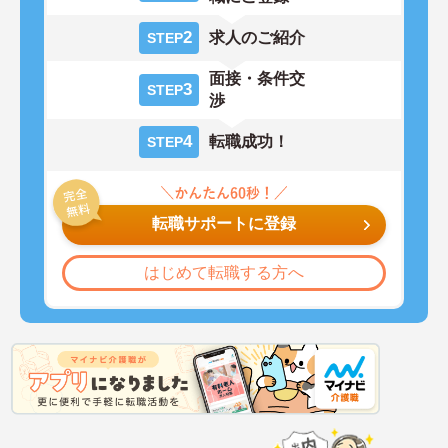
2
求人のご紹介
STEP
面接・条件交
3
STEP
渉
4
転職成功！
STEP
転職サポートに登録
はじめて転職する方へ