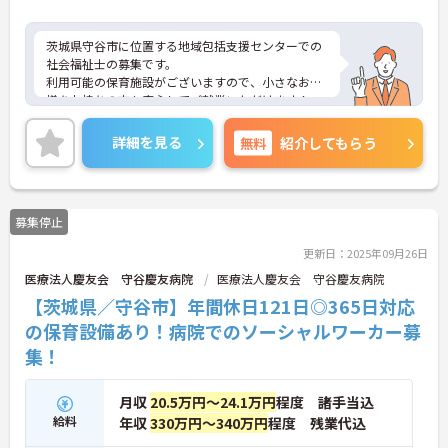
茨城県守谷市に位置する地域包括支援センターでの
社会福祉士の募集です。
利用可能の保育施設がございますので、小さなお子
様をお持ちの方も安心してご就業いただけます！
ご興味のある方には、面接対策ポイントなど、さら
に詳細をお話しいたしますので、お気軽にご相談く
詳細を見る
無料
紹介してもらう
ださい。
募集停止
更新日：2025年09月26日
医療法人慶友会 守谷慶友病院
医療法人慶友会 守谷慶友病院
【茨城県／守谷市】年間休日121日◎365日対応
の保育設備あり！病院でのソーシャルワーカー募
集！
月収
20.5万円～24.1万円
程度 諸手当込
給料
年収
330万円～340万円
程度 残業代込