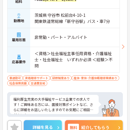
給料
茨城県 守谷市 松前台4-10-1
勤務地
関東鉄道常総線「新守谷駅」バス・車7分
非常勤・パート・アルバイト
雇用形態
＜資格＞社会福祉主事任用資格・介護福祉
士・社会福祉士 いずれか必須 ＜経験＞不
応募要件
問
車通勤可
資格取得サポート
研修制度あり
産休･育休･介護休暇取得実績あり
社会保険完備
交通費支給
福利厚生充実の大手福祉サービス企業での求人で
す！ご興味ある方には、面接対策ポイントなど、さ
らに詳細をお話しいたしますのでお気軽にご相談く
ださい！
詳細を見る
無料
紹介してもらう