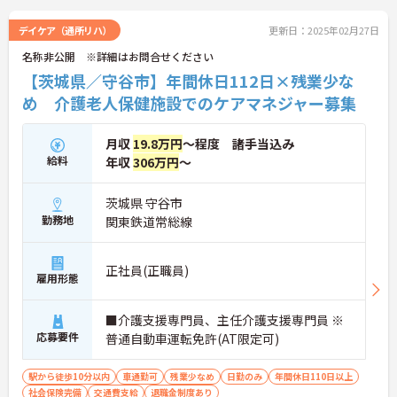
デイケア（通所リハ）
更新日：2025年02月27日
名称非公開 ※詳細はお問合せください
【茨城県／守谷市】年間休日112日×残業少な
め 介護老人保健施設でのケアマネジャー募集
月収
19.8万円
～程度 諸手当込み
給料
年収
306万円
～
茨城県 守谷市
勤務地
関東鉄道常総線
正社員(正職員)
雇用形態
■介護支援専門員、主任介護支援専門員 ※
応募要件
普通自動車運転免許(AT限定可)
駅から徒歩10分以内
車通勤可
残業少なめ
日勤のみ
年間休日110日以上
社会保険完備
交通費支給
退職金制度あり