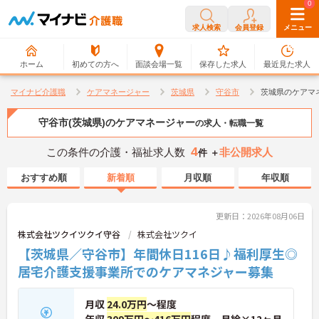
0
0
求人検索
会員登録
メニュー
ホーム
初めての方へ
面談会場一覧
保存した求人
最近見た求人
マイナビ介護職
ケアマネージャー
茨城県
守谷市
茨城県のケアマ
守谷市(茨城県)のケアマネージャー
の求人・転職一覧
4
この条件の介護・福祉求人数
非公開求人
件 ＋
おすすめ順
新着順
月収順
年収順
更新日：2026年08月06日
株式会社ツクイツクイ守谷
株式会社ツクイ
【茨城県／守谷市】年間休日116日♪福利厚生◎
居宅介護支援事業所でのケアマネジャー募集
月収
24.0万円
～程度