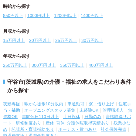
時給から探す
850円以上
1000円以上
1200円以上
1400円以上
月収から探す
15万円以上
20万円以上
25万円以上
30万円以上
年収から探す
250万円以上
300万円以上
350万円以上
400万円以上
守谷市(茨城県)の介護・福祉の求人をこだわり条件
から探す
夜勤専従
駅から徒歩10分以内
車通勤可
寮・借り上げ
住宅手
当・補助
オープニングスタッフ募集
未経験OK
管理職求人
無
資格OK
年間休日110日以上
土日祝休
日勤のみ
資格取得サポ
ート
研修制度あり
産休･育休･介護休暇取得実績あり
残業少な
め
託児所・育児補助あり
ボーナス・賞与あり
社会保険完備
交通費支給
退職金制度あり