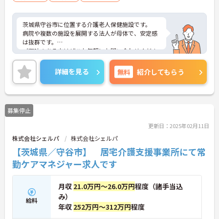
茨城県守谷市に位置する介護老人保健施設です。
病院や複数の施設を展開する法人が母体で、安定感
は抜群です。
ご興味のある方はぜひお気軽にお問い合わせくださ
い。
詳細を見る
無料
紹介してもらう
募集停止
更新日：2025年02月11日
株式会社シェルパ
株式会社シェルパ
【茨城県／守谷市】 居宅介護支援事業所にて常
勤ケアマネジャー求人です
月収
21.0万円～26.0万円
程度（諸手当込
み）
給料
年収
252万円～312万円
程度