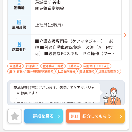
茨城県 守谷市
勤務地
関東鉄道常総線
正社員(正職員)
雇用形態
■介護支援専門員（ケアマネジャー） 必
須 ■普通自動車運転免許 必須（ＡＴ限定
応募要件
可） ■必要なPCスキル ＰＣ操作（ワー
ド・エクセルの定型フォーム入力）
車通勤可
未経験OK
住宅手当・補助
日勤のみ
年間休日110日以上
産休･育休･介護休暇取得実績あり
社会保険完備
交通費支給
退職金制度あり
茨城県守谷市にございます、病院にてケアマネジャ
ーの募集です！
住宅手当の支給含め、各種手当も充実しております
ので、長期的な就業をしやすい環境です。
詳細を見る
無料
紹介してもらう
ご興味のある方は、マイナビ介護職までお問い合わ
せください。