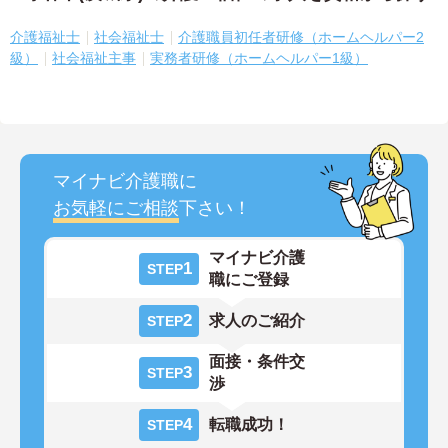
介護福祉士
社会福祉士
介護職員初任者研修（ホームヘルパー2
級）
社会福祉主事
実務者研修（ホームヘルパー1級）
マイナビ介護職に
お気軽にご相談
下さい！
マイナビ介護
1
STEP
職にご登録
2
求人のご紹介
STEP
面接・条件交
3
STEP
渉
4
転職成功！
STEP