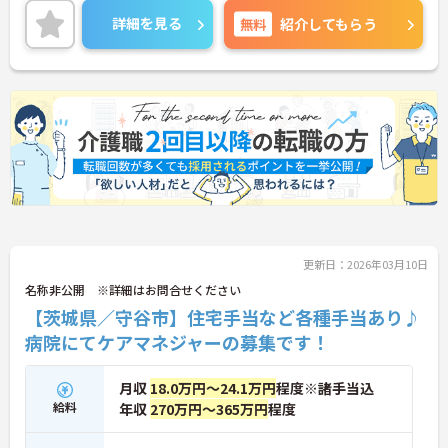
けでなくプライベートの時間も大切にできるよう、
詳細を見る
無料
紹介してもらう
年間最大12日（毎月1日付与）の「リフレッシュ休
暇」という独自の制度があります。有給休暇とは別
に付与されるため、これらを組み合わせて連休を取
得し、旅行や趣味を楽しむスタッフも多くいます。
また、残業は月平均10時間程度と少なめで、夜勤も
ないため、生活リズムを整えやすく、無理なく長く
働き続けられる環境です。
更新日：2026年03月10日
名称非公開 ※詳細はお問合せください
【茨城県／守谷市】住宅手当など各種手当あり♪
病院にてケアマネジャーの募集です！
月収
18.0万円～24.1万円
程度※諸手当込
給料
年収
270万円～365万円
程度