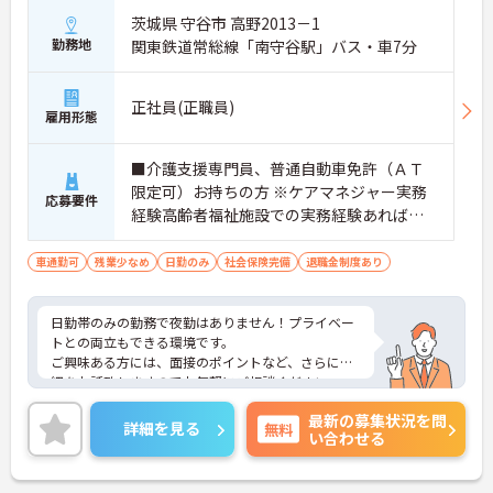
茨城県 守谷市 高野2013－1
勤務地
関東鉄道常総線「南守谷駅」バス・車7分
正社員(正職員)
雇用形態
■介護支援専門員、普通自動車免許（ＡＴ
限定可）お持ちの方 ※ケアマネジャー実務
応募要件
経験高齢者福祉施設での実務経験あれば尚
良し
車通勤可
残業少なめ
日勤のみ
社会保険完備
退職金制度あり
日勤帯のみの勤務で夜勤はありません！プライベー
トとの両立もできる環境です。
ご興味ある方には、面接のポイントなど、さらに詳
細をお話致しますのでお気軽にご相談ください。
最新の募集状況を問
詳細を見る
無料
い合わせる