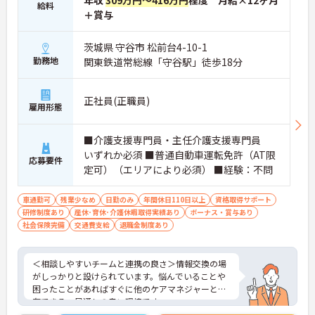
年収
309万円～416万円
程度 月給×12ヶ月
給料
＋賞与
茨城県 守谷市 松前台4-10-1
勤務地
関東鉄道常総線「守谷駅」徒歩18分
正社員(正職員)
雇用形態
■介護支援専門員・主任介護支援専門員
いずれか必須 ■普通自動車運転免許（AT限
応募要件
定可）（エリアにより必須） ■経験：不問
車通勤可
残業少なめ
日勤のみ
年間休日110日以上
資格取得サポート
研修制度あり
産休･育休･介護休暇取得実績あり
ボーナス・賞与あり
社会保険完備
交通費支給
退職金制度あり
＜相談しやすいチームと連携の良さ＞情報交換の場
がしっかりと設けられています。悩んでいることや
困ったことがあればすぐに他のケアマネジャーと共
有できる、風通しの良い環境です。
＜リフレッシュ休暇でプライベートも充実＞仕事だ