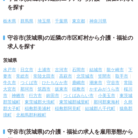
を探す
栃木県
群馬県
埼玉県
千葉県
東京都
神奈川県
守谷市(茨城県)の近隣の市区町村から介護・福祉の
求人を探す
茨城県
水戸市
日立市
土浦市
古河市
石岡市
結城市
龍ケ崎市
下
妻市
常総市
常陸太田市
高萩市
北茨城市
笠間市
取手市
牛久市
つくば市
ひたちなか市
鹿嶋市
潮来市
守谷市
常陸
大宮市
那珂市
筑西市
坂東市
稲敷市
かすみがうら市
桜川
市
神栖市
行方市
鉾田市
つくばみらい市
小美玉市
東茨城
郡茨城町
東茨城郡大洗町
東茨城郡城里町
那珂郡東海村
久慈
郡大子町
稲敷郡美浦村
稲敷郡阿見町
結城郡八千代町
猿島郡
境町
北相馬郡利根町
守谷市(茨城県)の介護・福祉の求人を雇用形態から