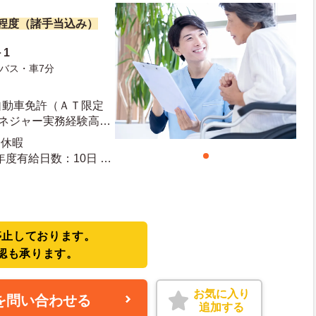
万円程度（諸手当込み）
－1
バス・車7分
自動車免許（ＡＴ限定
あれば尚良し
給休暇
停止しております。
認も承ります。
お気に入り
を問い合わせる
追加する