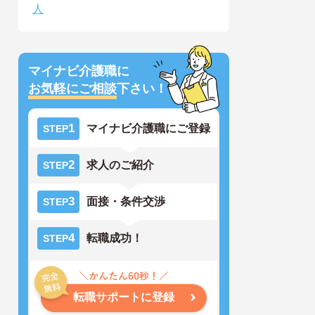
人
マイナビ介護職に
お気軽にご相談
下さい！
1
マイナビ介護職にご登録
STEP
2
求人のご紹介
STEP
3
面接・条件交渉
STEP
4
転職成功！
STEP
転職サポートに登録