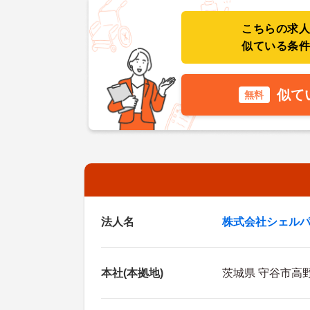
こちらの求
似ている条
似て
無料
法人名
株式会社シェル
本社(本拠地)
茨城県 守谷市高野2