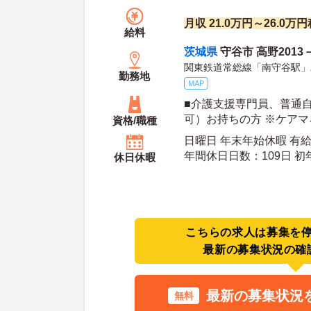
月収 21.0万円～26.0
給料
茨城県
守谷市 高野2013
関東鉄道常総線「南守谷駅」
勤務地
MAP
■介護支援専門員、普通
可）お持ちの方 ※ケアマネジャー実務経験高齢
資格/職種
者福祉施設での実務経験
日曜日 年末年始休暇 有
年間休日日数：109日 初年度有給日数：10日 最
休日休暇
大有給日数：20日
こちらの求人は募集を
最新の募集状況の確
最新の募集状況
無料