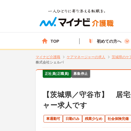
TOP
初めての方へ
マイナビ介護職
ケアマネージャーの求人
茨城県のケ
株式会社シェルパ
正社員(正職員)
募集停止
【茨城県／守谷市】 居
ャー求人です
車通勤可
日勤のみ
残業少なめ
社会保険完備