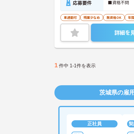
応募要件
■資格不問
車通勤可
残業少なめ
無資格OK
年間
詳細を
1
件中 1-1件を表示
茨城県の雇
正社員
契