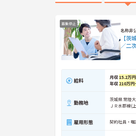
募集停止
名称非
【茨
／二
月収
15.2万
給料
年収
210万円
茨城県 常陸
勤務地
ＪＲ水郡線(
雇用形態
契約社員・嘱