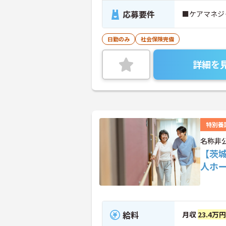
応募要件
■ケアマネジ
日勤のみ
社会保険完備
詳細を
特別養
名称非
【茨
人ホ
給料
月収
23.4万