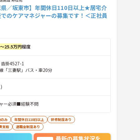
城県／坂東市】年間休日110日以上★居宅介
援でのケアマネジャーの募集です！＜正社員
円～25.5万円
程度
沓掛4527-1
線「三妻駅」バス・車20分
)
ャー必須■経験不問
勤のみ
年間休日110日以上
研修制度あり
費支給
退職金制度あり
最新の募集状況を