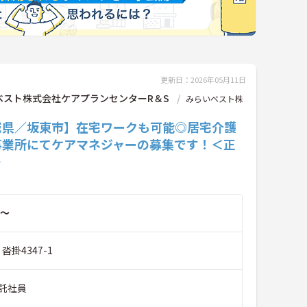
更新日：2026年05月11日
ベスト株式会社ケアプランセンターR＆S
みらいベスト株
城県／坂東市】在宅ワークも可能◎居宅介護
事業所にてケアマネジャーの募集です！＜正
＞
～
沓掛4347-1
託社員