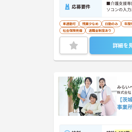
■介護支援専
応募要件
ソコンの入力
車通勤可
残業少なめ
日勤のみ
年間
社会保険完備
退職金制度あり
詳細を
みらい
株式会社
【茨
事業