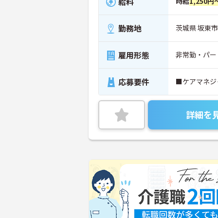
給料
時給
1,250円
勤務地
茨城県 坂東市 
雇用形態
非常勤・パー
応募要件
■ケアマネジ
詳細を