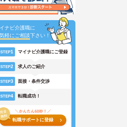
イナビ介護職に
気軽にご相談
下さい！
1
マイナビ介護職にご登録
STEP
2
求人のご紹介
STEP
3
面接・条件交渉
STEP
4
転職成功！
STEP
転職サポートに登録