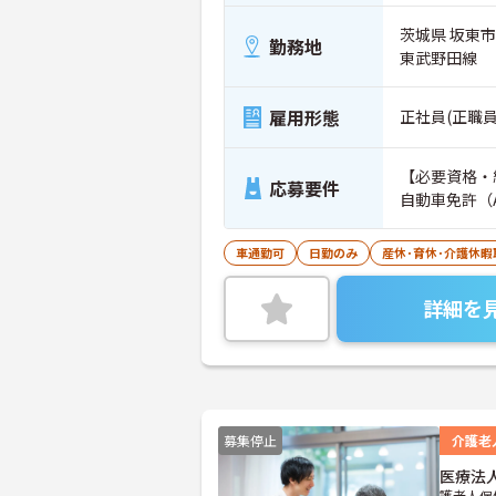
茨城県 坂東市
勤務地
東武野田線
雇用形態
正社員(正職員
【必要資格・
応募要件
自動車免許（
車通勤可
日勤のみ
産休･育休･介護休
詳細を
募集停止
介護老
医療法
護老人保