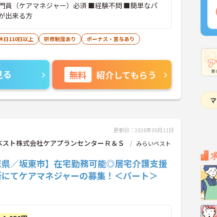
門員（ケアマネジャー）必須 ■経験不問 ■簡単なパ
が出来る方
休日110日以上
研修制度あり
ボーナス・賞与あり
見る
無料
紹介してもらう
更新日：2026年05月11日
ベスト株式会社ケアプランセンターＲ＆Ｓ
みらいベスト
城県／坂東市】在宅勤務可能◎居宅介護支援
所にてケアマネジャーの募集！＜パート＞