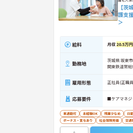
【茨
護支
＞
給料
月収
20.5万
茨城県 坂東市 
勤務地
関東鉄道常総
雇用形態
正社員(正職員
応募要件
■ケアマネジ
車通勤可
未経験OK
残業少なめ
日
ボーナス・賞与あり
社会保険完備
交通