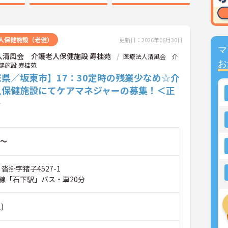
人保健施設（老健）
更新日：2026年06月30日
マ
人清風会 介護老人保健施設 寿桂苑
医療法人清風会 介
お
健施設 寿桂苑
県／坂東市】17：30定時の残業少なめ☆介
人保健施設にてケアマネジャーの募集！＜正
＞
～
沓掛字猪子4527-1
線「石下駅」バス・車20分
)