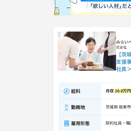
みらい
式会社
【茨
支援
社員
給料
月収
20.0万円
勤務地
茨城県 坂東市 
雇用形態
契約社員・嘱