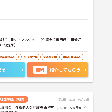
)
経験】 ■ケアマネジャー（介護支援専門員） ■普通
AT限定可）
暇取得実績あり
社会保険完備
交通費支給
退職金制度あり
見る
無料
紹介してもらう
人保健施設（老健）
更新日：2025年08月28日
人清風会 介護老人保健施設 寿桂苑
医療法人清風会 介
健施設 寿桂苑