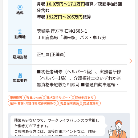
月収
16.0万円～17.1万円
概算／夜勤手当5回
分含む
給料
年収
192万円～205万円
概算
茨城県 行方市 石神1685-1
勤務地
ＪＲ鹿島線「潮来駅」バス・車17分
正社員(正職員)
雇用形態
■初任者研修（ヘルパー2級）、実務者研修
（ヘルパー1級）、介護福祉士のいずれか※
応募要件
無資格未経験も相談可 ■普通自動車運転免
許
車通勤可
残業少なめ
資格取得サポート
研修制度あり
産休･育休･介護休暇取得実績あり
社会保険完備
交通費支給
残業も少ないので、ワークライフバランスの重視し
た働き方ができます。
ご興味ある方には、面接対策ポイントなど、詳細を
お話しいたしますのでお気軽にご相談ください。