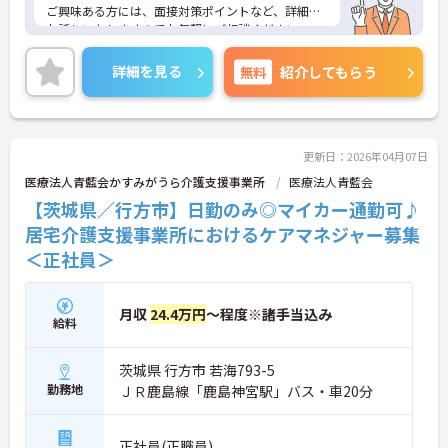
ご興味ある方には、面接対策ポイントなど、詳細を
お話しいたしますのでお気軽にご相談ください。
詳細を見る
無料
紹介してもらう
更新日：2026年04月07日
医療法人青藍会かすみがうら介護支援事業所
医療法人青藍会
【茨城県／行方市】日勤のみ◎マイカー通勤可♪
居宅介護支援事業所におけるケアマネジャー募集
＜正社員＞
月収
24.4万円
～程度※諸手当込み
給料
茨城県 行方市 若海793-5
勤務地
ＪＲ鹿島線「鹿島神宮駅」バス・車20分
正社員(正職員)