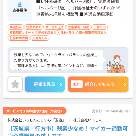
■初任者研修（ヘルパー2級）、実務者研修
（ヘルパー1級）、介護福祉士のいずれか ※
応募要件
無資格未経験も相談可 ■普通自動車運転免
許
車通勤可
残業少なめ
寮・借り上げ
住宅手当・補助
日勤のみ
資格取得サポート
研修制度あり
産休･育休･介護休暇取得実績あり
社会保険完備
交通費支給
残業も少ないので、ワークライフバランスの重視し
た働き方ができます。
ご興味ある方には、面接対策ポイントなど、詳細を
お話しいたしますのでお気軽にご相談ください。
詳細を見る
無料
紹介してもらう
サービス付き高齢者向け住宅（サ高住）
更新日：2026年05月26日
株式会社いっしんここいち「玉造」
株式会社いっしん
【茨城県／行方市】残業少なめ！マイカー通勤可
◎介護職員の求人です