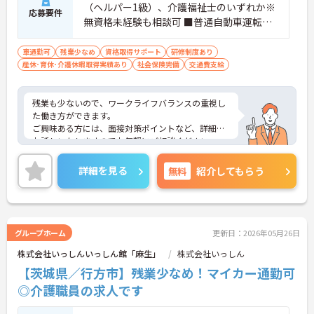
（ヘルパー1級）、介護福祉士のいずれか※
応募要件
無資格未経験も相談可 ■普通自動車運転免
許
車通勤可
残業少なめ
資格取得サポート
研修制度あり
産休･育休･介護休暇取得実績あり
社会保険完備
交通費支給
残業も少ないので、ワークライフバランスの重視し
た働き方ができます。
ご興味ある方には、面接対策ポイントなど、詳細を
お話しいたしますのでお気軽にご相談ください。
詳細を見る
無料
紹介してもらう
グループホーム
更新日：2026年05月26日
株式会社いっしんいっしん館「麻生」
株式会社いっしん
【茨城県／行方市】残業少なめ！マイカー通勤可
◎介護職員の求人です