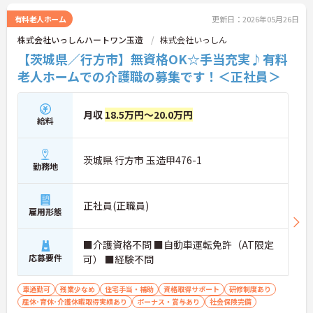
有料老人ホーム
更新日：2026年05月26日
株式会社いっしんハートワン玉造
株式会社いっしん
【茨城県／行方市】無資格OK☆手当充実♪有料
老人ホームでの介護職の募集です！＜正社員＞
月収
18.5万円～20.0万円
給料
茨城県 行方市 玉造甲476-1
勤務地
正社員(正職員)
雇用形態
■介護資格不問 ■自動車運転免許（AT限定
応募要件
可） ■経験不問
車通勤可
残業少なめ
住宅手当・補助
資格取得サポート
研修制度あり
産休･育休･介護休暇取得実績あり
ボーナス・賞与あり
社会保険完備