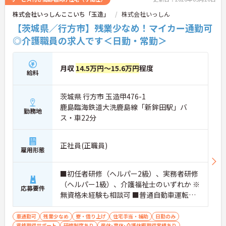
株式会社いっしんここいち「玉造」
株式会社いっしん
【茨城県／行方市】残業少なめ！マイカー通勤可
◎介護職員の求人です＜日勤・常勤＞
月収
14.5万円～15.6万円
程度
給料
茨城県 行方市 玉造甲476-1
鹿島臨海鉄道大洗鹿島線「新鉾田駅」バ
勤務地
ス・車22分
正社員(正職員)
雇用形態
■初任者研修（ヘルパー2級）、実務者研修
（ヘルパー1級）、介護福祉士のいずれか ※
応募要件
無資格未経験も相談可 ■普通自動車運転免
許
車通勤可
残業少なめ
寮・借り上げ
住宅手当・補助
日勤のみ
資格取得サポート
研修制度あり
産休･育休･介護休暇取得実績あり