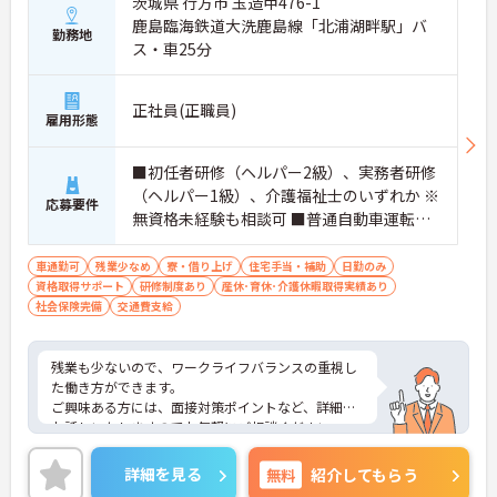
茨城県 行方市 玉造甲476-1
鹿島臨海鉄道大洗鹿島線「北浦湖畔駅」バ
勤務地
ス・車25分
正社員(正職員)
雇用形態
■初任者研修（ヘルパー2級）、実務者研修
（ヘルパー1級）、介護福祉士のいずれか ※
応募要件
無資格未経験も相談可 ■普通自動車運転免
許
車通勤可
残業少なめ
寮・借り上げ
住宅手当・補助
日勤のみ
資格取得サポート
研修制度あり
産休･育休･介護休暇取得実績あり
社会保険完備
交通費支給
残業も少ないので、ワークライフバランスの重視し
た働き方ができます。
ご興味ある方には、面接対策ポイントなど、詳細を
お話しいたしますのでお気軽にご相談ください。
詳細を見る
無料
紹介してもらう