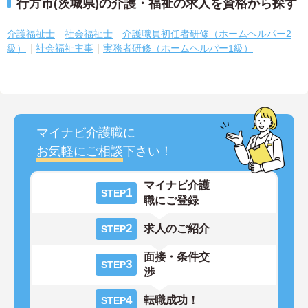
行方市(茨城県)の介護・福祉の求人を資格から探す
介護福祉士
社会福祉士
介護職員初任者研修（ホームヘルパー2
級）
社会福祉主事
実務者研修（ホームヘルパー1級）
マイナビ介護職に
お気軽にご相談
下さい！
マイナビ介護
1
STEP
職にご登録
2
求人のご紹介
STEP
面接・条件交
3
STEP
渉
4
転職成功！
STEP