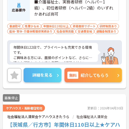
■介護福祉士、実務者研修（ヘルパー1
級）、初任者研修（ヘルパー2級）のいずれ
応募要件
かあれば尚可
車通勤可
残業少なめ
年間休日110日以上
資格取得サポート
研修制度あり
産休･育休･介護休暇取得実績あり
社会保険完備
交通費支給
退職金制度あり
年間休日122日で、プライベートも充実できる環境
です。
ご興味ある方には、面接のポイントなど、さらに詳
細をお話致しますのでお気軽にご相談ください。
詳細を見る
無料
紹介してもらう
募集停止
ケアハウス・高齢者住宅他
更新日：2026年04月30日
社会福祉法人清栄会ケアハウスきたうら
社会福祉法人清栄会
【茨城県／行方市】年間休日110日以上★ケアハ