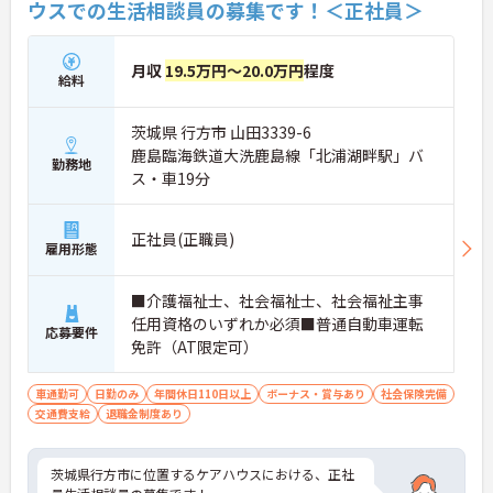
ウスでの生活相談員の募集です！＜正社員＞
月収
19.5万円～20.0万円
程度
給料
茨城県 行方市 山田3339-6
鹿島臨海鉄道大洗鹿島線「北浦湖畔駅」バ
勤務地
ス・車19分
正社員(正職員)
雇用形態
■介護福祉士、社会福祉士、社会福祉主事
任用資格のいずれか必須■普通自動車運転
応募要件
免許（AT限定可）
車通勤可
日勤のみ
年間休日110日以上
ボーナス・賞与あり
社会保険完備
交通費支給
退職金制度あり
茨城県行方市に位置するケアハウスにおける、正社