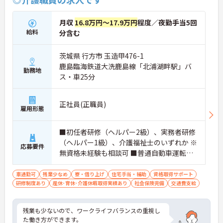
月収
16.8万円～17.9万円
程度／夜勤手当5回
給料
分含む
茨城県 行方市 玉造甲476-1
鹿島臨海鉄道大洗鹿島線「北浦湖畔駅」バ
勤務地
ス・車25分
正社員(正職員)
雇用形態
■初任者研修（ヘルパー2級）、実務者研修
（ヘルパー1級）、介護福祉士のいずれか ※
応募要件
無資格未経験も相談可 ■普通自動車運転免
許
車通勤可
残業少なめ
寮・借り上げ
住宅手当・補助
資格取得サポート
研修制度あり
産休･育休･介護休暇取得実績あり
社会保険完備
交通費支給
残業も少ないので、ワークライフバランスの重視し
た働き方ができます。