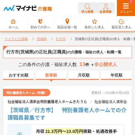
0
0
求人検索
会員登録
メニュー
ホーム
初めての方へ
面談会場一覧
保存した求人
最近見た求人
マイナビ介護職
茨城県
行方市
茨城県の正社員(正職員)の求人・転職一
行方市(茨城県)の正社員(正職員)
の介護職・福祉の求人・転職一覧
13
この条件の介護・福祉求人数
非公開求人
件 ＋
おすすめ順
新着順
月収順
年収順
特別養護老人ホーム（特養）
更新日：2026年07月24日
社会福祉法人清栄会特別養護老人ホームきたうら
社会福祉法人清栄会
【茨城県／行方市】 特別養護老人ホームでの介
護職員募集です
月収
21.3万円～23.0万円
夜勤・処遇改善手