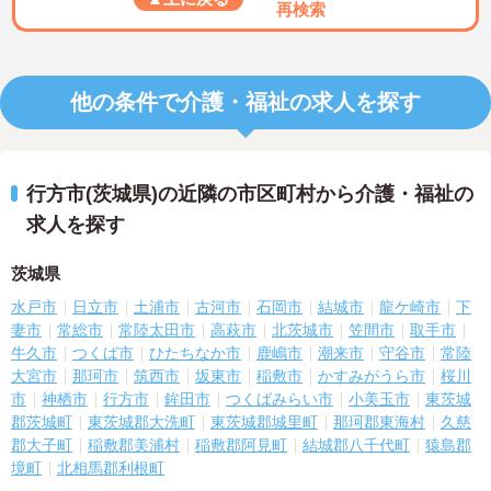
再検索
他の条件で介護・福祉の求人を探す
行方市(茨城県)の近隣の市区町村から介護・福祉の
求人を探す
茨城県
水戸市
日立市
土浦市
古河市
石岡市
結城市
龍ケ崎市
下
妻市
常総市
常陸太田市
高萩市
北茨城市
笠間市
取手市
牛久市
つくば市
ひたちなか市
鹿嶋市
潮来市
守谷市
常陸
大宮市
那珂市
筑西市
坂東市
稲敷市
かすみがうら市
桜川
市
神栖市
行方市
鉾田市
つくばみらい市
小美玉市
東茨城
郡茨城町
東茨城郡大洗町
東茨城郡城里町
那珂郡東海村
久慈
郡大子町
稲敷郡美浦村
稲敷郡阿見町
結城郡八千代町
猿島郡
境町
北相馬郡利根町