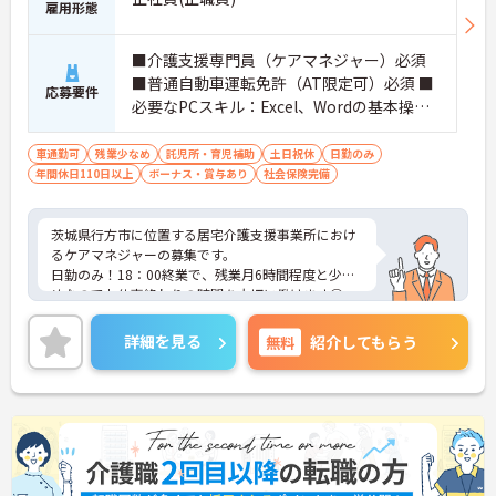
雇用形態
■介護支援専門員（ケアマネジャー）必須
■普通自動車運転免許（AT限定可）必須 ■
応募要件
必要なPCスキル：Excel、Wordの基本操作
程度
車通勤可
残業少なめ
託児所・育児補助
土日祝休
日勤のみ
年間休日110日以上
ボーナス・賞与あり
社会保険完備
茨城県行方市に位置する居宅介護支援事業所におけ
るケアマネジャーの募集です。
日勤のみ！18：00終業で、残業月6時間程度と少な
めなのでお仕事終わりの時間を大切に働けます◎
利用可能な託児所あり！職員は費用の負担がないの
で、お子さまのいる方も働きやすい環境が整ってお
詳細を見る
無料
紹介してもらう
ります♪
ご興味のある方には面接ポイントをお伝えしますの
で、お気軽にお問い合わせください！