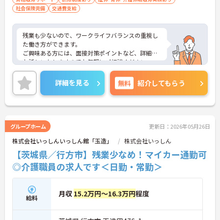
社会保険完備
交通費支給
残業も少ないので、ワークライフバランスの重視し
た働き方ができます。
ご興味ある方には、面接対策ポイントなど、詳細を
お話しいたしますのでお気軽にご相談ください。
詳細を見る
無料
紹介してもらう
グループホーム
更新日：2026年05月26日
株式会社いっしんいっしん館「玉造」
株式会社いっしん
【茨城県／行方市】残業少なめ！マイカー通勤可
◎介護職員の求人です＜日勤・常勤＞
月収
15.2万円～16.3万円
程度
給料