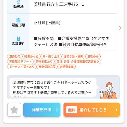
茨城県 行方市 玉造甲476‐1
勤務地
正社員(正職員)
雇用形態
■経験不問 ■介護支援専門員（ケアマネ
応募要件
ジャー）必須 ■普通自動車運転免許必須
車通勤可
残業少なめ
寮・借り上げ
住宅手当・補助
日勤のみ
資格取得サポート
研修制度あり
産休･育休･介護休暇取得実績あり
ボーナス・賞与あり
社会保険完備
交通費支給
茨城県行方市にある介護付き有料老人ホームでのケ
アマネジャー募集です！
経験は不問です！研修が充実しているのでご安心く
ださい♪
18時終業で残業は月5時間程度と少なく、賞与は年3
回あり、働き方も金銭面も好条件です☆
詳細を見る
無料
紹介してもらう
ご興味のある方には、面接対策ポイントなど、さら
に詳細をお話しいたしますのでお気軽にご相談くだ
さい！