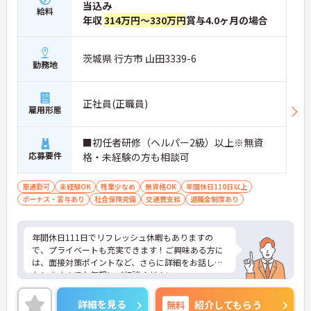
当込み
給料
年収
314万円～330万円
賞与4.0ヶ月の場合
茨城県 行方市 山田3339-6
勤務地
正社員(正職員)
雇用形態
■初任者研修（ヘルパー2級）以上※無資
応募要件
格・未経験の方も相談可
車通勤可
未経験OK
残業少なめ
無資格OK
年間休日110日以上
ボーナス・賞与あり
社会保険完備
交通費支給
退職金制度あり
年間休日111日でリフレッシュ休暇もありますの
で、プライベートも充実できます！ご興味ある方に
は、面接対策ポイントなど、さらに詳細をお話しい
たしますのでお気軽にご相談ください。
詳細を見る
無料
紹介してもらう