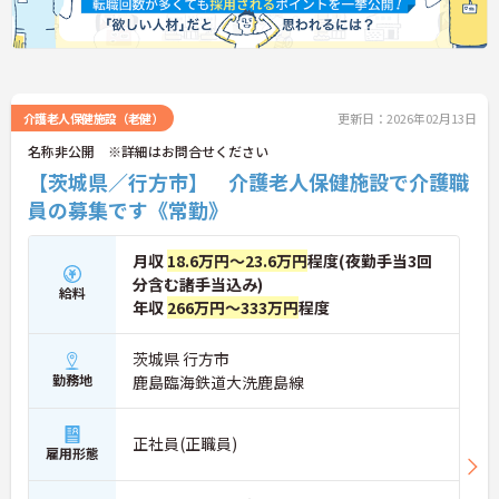
介護老人保健施設（老健）
更新日：2026年02月13日
名称非公開 ※詳細はお問合せください
【茨城県／行方市】 介護老人保健施設で介護職
員の募集です《常勤》
月収
18.6万円～23.6万円
程度(夜勤手当3回
分含む諸手当込み)
給料
年収
266万円～333万円
程度
茨城県 行方市
勤務地
鹿島臨海鉄道大洗鹿島線
正社員(正職員)
雇用形態