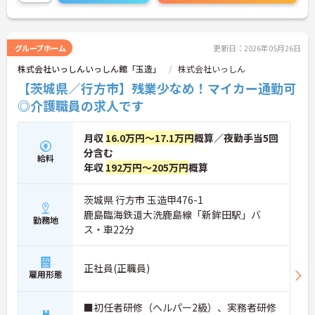
グループホーム
更新日：2026年05月26日
株式会社いっしんいっしん館「玉造」
株式会社いっしん
【茨城県／行方市】残業少なめ！マイカー通勤可
◎介護職員の求人です
月収
16.0万円～17.1万円
概算／夜勤手当5回
分含む
給料
年収
192万円～205万円
概算
茨城県 行方市 玉造甲476-1
鹿島臨海鉄道大洗鹿島線「新鉾田駅」バ
勤務地
ス・車22分
正社員(正職員)
雇用形態
■初任者研修（ヘルパー2級）、実務者研修