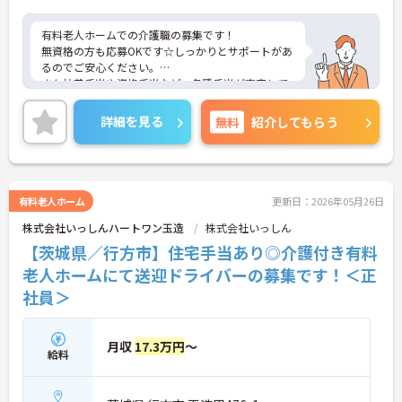
有料老人ホームでの介護職の募集です！
無資格の方も応募OKです☆しっかりとサポートがあ
るのでご安心ください。
また扶養手当や資格手当など、各種手当が充実して
います♪
ご興味のある方には、面接対策ポイントなど、さら
詳細を見る
無料
紹介してもらう
に詳細をお話しいたしますのでお気軽にご相談くだ
さい！
有料老人ホーム
更新日：2026年05月26日
株式会社いっしんハートワン玉造
株式会社いっしん
【茨城県／行方市】住宅手当あり◎介護付き有料
老人ホームにて送迎ドライバーの募集です！＜正
社員＞
月収
17.3万円
～
給料