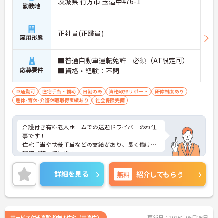
茨城県 行方市 玉造甲476-1
勤務地
正社員(正職員)
雇用形態
■普通自動車運転免許 必須（AT限定可）
応募要件
■資格・経験：不問
車通勤可
住宅手当・補助
日勤のみ
資格取得サポート
研修制度あり
産休･育休･介護休暇取得実績あり
社会保険完備
介護付き有料老人ホームでの送迎ドライバーのお仕
事です！
住宅手当や扶養手当などの支給があり、長く働ける
環境が整っています。
ご興味のある方には、面接対策ポイントなど、さら
に詳細をご案内しますのでお気軽にご相談くださ
詳細を見る
無料
紹介してもらう
い！
サービス付き高齢者向け住宅（サ高住）
更新日：2026年05月26日