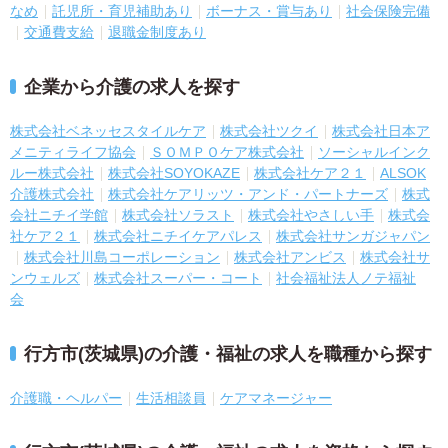
なめ
託児所・育児補助あり
ボーナス・賞与あり
社会保険完備
交通費支給
退職金制度あり
企業から介護の求人を探す
株式会社ベネッセスタイルケア
株式会社ツクイ
株式会社日本ア
メニティライフ協会
ＳＯＭＰＯケア株式会社
ソーシャルインク
ルー株式会社
株式会社SOYOKAZE
株式会社ケア２１
ALSOK
介護株式会社
株式会社ケアリッツ・アンド・パートナーズ
株式
会社ニチイ学館
株式会社ソラスト
株式会社やさしい手
株式会
社ケア２１
株式会社ニチイケアパレス
株式会社サンガジャパン
株式会社川島コーポレーション
株式会社アンビス
株式会社サ
ンウェルズ
株式会社スーパー・コート
社会福祉法人ノテ福祉
会
行方市(茨城県)の介護・福祉の求人を職種から探す
介護職・ヘルパー
生活相談員
ケアマネージャー