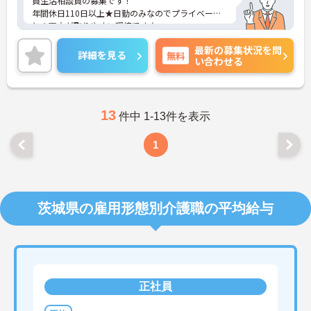
員生活相談員の募集です！
年間休日110日以上★日勤のみなのでプライベート
との両立が取りやすい環境です♪
ご興味ある方には、面接対策ポイントなど、さらに
最新の募集状況を問
詳細をお話しいたしますのでお気軽にご相談くださ
詳細を見る
無料
い合わせる
い。
13
件中 1-13件を表示
1
茨城県の雇用形態別介護職の平均給与
正社員