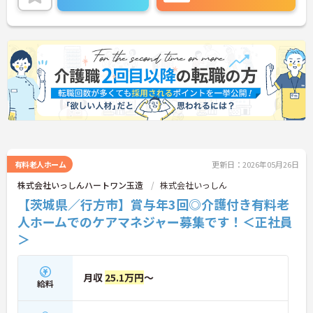
有料老人ホーム
更新日：2026年05月26日
株式会社いっしんハートワン玉造
株式会社いっしん
【茨城県／行方市】賞与年3回◎介護付き有料老
人ホームでのケアマネジャー募集です！＜正社員
＞
月収
25.1万円
～
給料