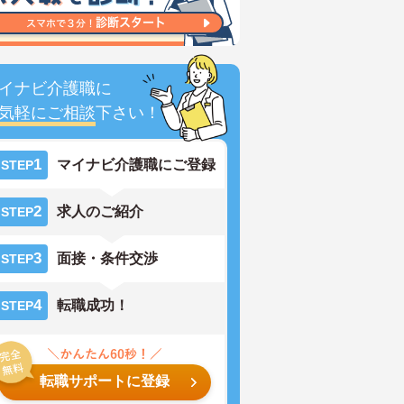
イナビ介護職に
気軽にご相談
下さい！
1
マイナビ介護職にご登録
STEP
2
求人のご紹介
STEP
3
面接・条件交渉
STEP
4
転職成功！
STEP
転職サポートに登録