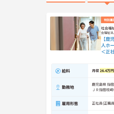
特別養
社会福
会福祉法
【鹿
人ホ
＜正
給料
月収
26.4万円
鹿児島県 指宿市
勤務地
ＪＲ指宿枕崎
雇用形態
正社員(正職員