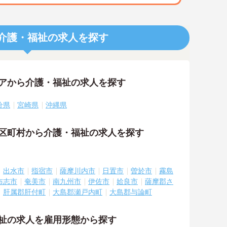
介護・福祉の求人を探す
リアから介護・福祉の求人を探す
分県
宮崎県
沖縄県
市区町村から介護・福祉の求人を探す
出水市
指宿市
薩摩川内市
日置市
曽於市
霧島
布志市
奄美市
南九州市
伊佐市
姶良市
薩摩郡さ
肝属郡肝付町
大島郡瀬戸内町
大島郡与論町
福祉の求人を雇用形態から探す