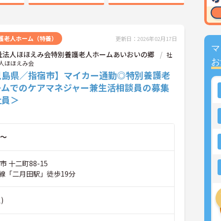
護老人ホーム（特養）
更新日：2026年02月17日
マ
祉法人ほほえみ会特別養護老人ホームあいおいの郷
社
お
人ほほえみ会
児島県／指宿市】マイカー通勤◎特別養護老
ームでのケアマネジャー兼生活相談員の募集
社員＞
～
 十二町88-15
線「二月田駅」徒歩19分
)