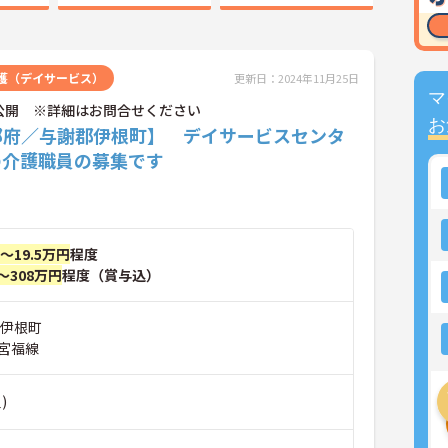
護（デイサービス）
更新日：2024年11月25日
マ
公開 ※詳細はお問合せください
お
都府／与謝郡伊根町】 デイサービスセンタ
の介護職員の募集です
円～19.5万円
程度
～308万円
程度（賞与込）
郡伊根町
宮福線
)