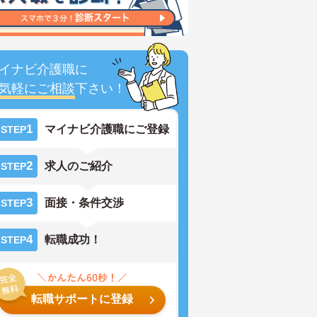
イナビ介護職に
気軽にご相談
下さい！
1
マイナビ介護職にご登録
STEP
2
求人のご紹介
STEP
3
面接・条件交渉
STEP
4
転職成功！
STEP
転職サポートに登録