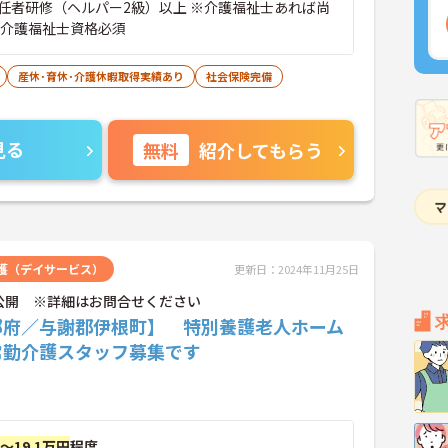
任者研修（ヘルパー2級）以上 ※介護福祉士あれば尚
は介護福祉士資格必須
産休･育休･介護休暇取得実績あり
社会保険完備
見る
無料
紹介してもらう
護（デイサービス）
更新日：2024年11月25日
公開 ※詳細はお問合せください
都府／与謝郡伊根町】 特別養護老人ホーム
常勤介護スタッフ募集です
円～19.1万円
程度