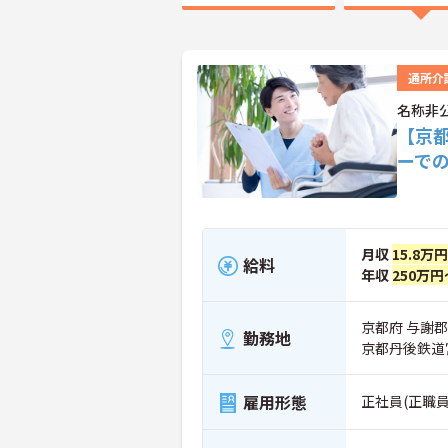
通所介
名称非
【京
ーで
月収
15.8万
給料
年収
250万円
京都府 与謝
勤務地
京都丹後鉄道
雇用形態
正社員(正職員