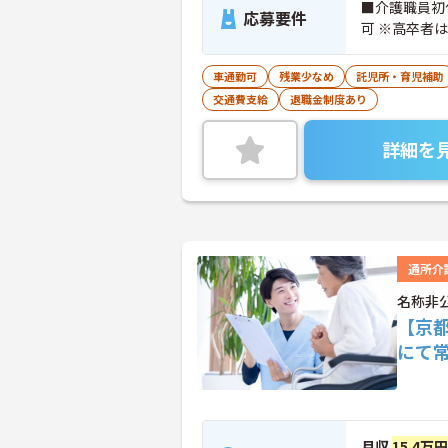
■介護職員初
応募要件
可 ※高卒者
車通勤可
残業少なめ
託児所・育児補助
交通費支給
退職金制度あり
詳細を
通所介
名称非
【京
にて
月収
15.4万