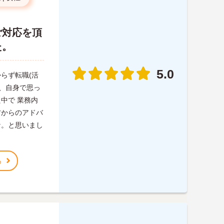
ご対応を頂
た。
5.0
らず転職(活
際、自身で思っ
中で 業務内
方からのアドバ
な。と思いまし
る