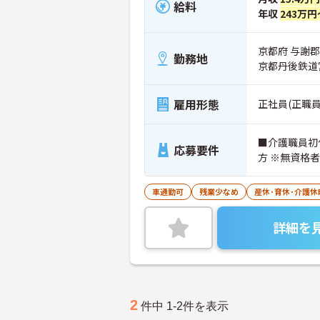
給料
年収
243万円
京都府 与謝
勤務地
京都丹後鉄道
雇用形態
正社員(正職員
■介護職員初
応募要件
方 ※無資格
車通勤可
残業少なめ
産休･育休･介護
詳細を
2
件中 1-2件を表示