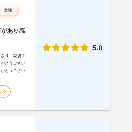
代
|
女性
答があり感
5.0
下さり、親切丁
りがとうござい
りがとうござい
る