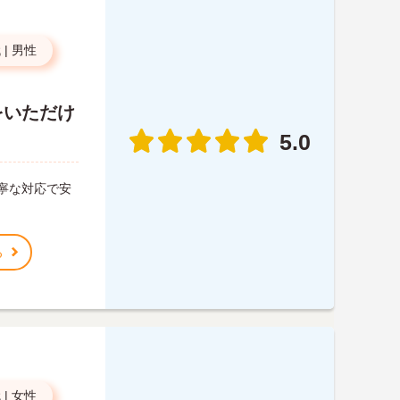
代
|
男性
をいただけ
5.0
寧な対応で安
る
代
|
女性