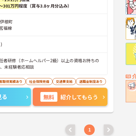
～301万円
程度（賞与3.8ヶ月分込み）
郡伊根町
宮福線
)
任者研修（ホームヘルパー2級）以上の資格お持ちの
者、未経験者応相談
休暇取得実績あり
社会保険完備
交通費支給
退職金制度あり
見る
無料
紹介してもらう
1