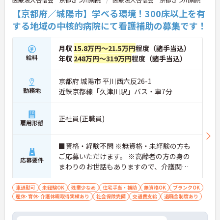
【京都府／城陽市】学べる環境！300床以上を有
する地域の中核的病院にて看護補助の募集です！
月収
15.8万円～21.5万円
程度（諸手当込）
給料
年収
248万円～319万円
程度（諸手当込）
京都府 城陽市 平川西六反26-1
勤務地
近鉄京都線「久津川駅」バス・車7分
正社員(正職員)
雇用形態
■資格・経験不問 ※無資格・未経験の方も
ご応募いただけます。 ※高齢者の方の身の
応募要件
まわりのお世話もありますので、介護関係
の仕事をお持ちの方も歓迎。
車通勤可
未経験OK
残業少なめ
住宅手当・補助
無資格OK
ブランクOK
産休･育休･介護休暇取得実績あり
社会保険完備
交通費支給
退職金制度あり