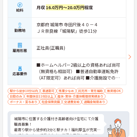
月収
16.0万円～20.0万円
程度
給料
京都府 城陽市 寺田尺後４０－４
勤務地
ＪＲ奈良線「城陽駅」徒歩11分
正社員(正職員)
雇用形態
■ホームヘルパー2級以上の資格あれば尚可
（無資格も相談可） ■普通自動車運転免許
応募要件
（AT限定可）あれば尚可 ■介護施設での老
人介護経験あれば尚可
駅から徒歩10分以内
車通勤可
残業少なめ
託児所・育児補助
無資格OK
日勤のみ
年間休日110日以上
産休･育休･介護休暇取得実績あり
ボーナス・賞与あり
社会保険完備
交通費支給
退職金制度あり
城陽市に位置する介護付き高齢者向け住宅にて介護
職員募集！
最寄り駅から徒歩約3分と駅チカ！福利厚生が充実
しており、とって働きやすい施設を目指していま