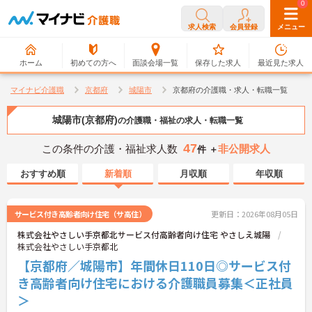
0
0
求人検索
会員登録
メニュー
ホーム
初めての方へ
面談会場一覧
保存した求人
最近見た求人
マイナビ介護職
京都府
城陽市
京都府の介護職・求人・転職一覧
城陽市(京都府)
の介護職・福祉の求人・転職一覧
47
この条件の介護・福祉求人数
非公開求人
件 ＋
おすすめ順
新着順
月収順
年収順
サービス付き高齢者向け住宅（サ高住）
更新日：2026年08月05日
株式会社やさしい手京都北サービス付高齢者向け住宅 やさしえ城陽
株式会社やさしい手京都北
【京都府／城陽市】年間休日110日◎サービス付
き高齢者向け住宅における介護職員募集＜正社員
＞