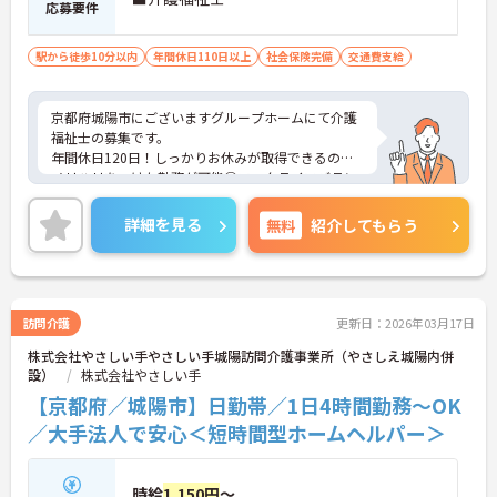
応募要件
駅から徒歩10分以内
年間休日110日以上
社会保険完備
交通費支給
京都府城陽市にございますグループホームにて介護
福祉士の募集です。
年間休日120日！しっかりお休みが取得できるので
メリハリをつけた勤務が可能◎ワークライフバラン
ス重視の方におすすめの求人です。
最寄り駅より徒歩10分圏内と好立地にあるので、通
詳細を見る
無料
紹介してもらう
勤のストレスが少ないのも嬉しいポイント！
ご興味のある方は、マイナビ介護職までお問い合わ
せください。
訪問介護
更新日：2026年03月17日
株式会社やさしい手やさしい手城陽訪問介護事業所（やさしえ城陽内併
設）
株式会社やさしい手
【京都府／城陽市】日勤帯／1日4時間勤務～OK
／大手法人で安心＜短時間型ホームヘルパー＞
時給
1,150円
～