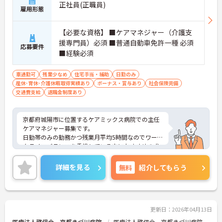
正社員(正職員)
雇用形態
【必要な資格】 ■ケアマネジャー（介護支
援専門員）必須 ■普通自動車免許一種 必須
応募要件
■経験必須
車通勤可
残業少なめ
住宅手当・補助
日勤のみ
産休･育休･介護休暇取得実績あり
ボーナス・賞与あり
社会保険完備
交通費支給
退職金制度あり
京都府城陽市に位置するケアミックス病院での主任
ケアマネジャー募集です。
日勤帯のみの勤務かつ残業月平均5時間なのでワー
クライフバランスを重視している方におすすめの求
人です♪
ご興味のある方はご面接のポイントお伝えしますの
詳細を見る
無料
紹介してもらう
でご気軽にお問合せください。
更新日：2026年04月13日
医療法人啓信会 京都きづ川病院
医療法人啓信会 京都きづ川病院