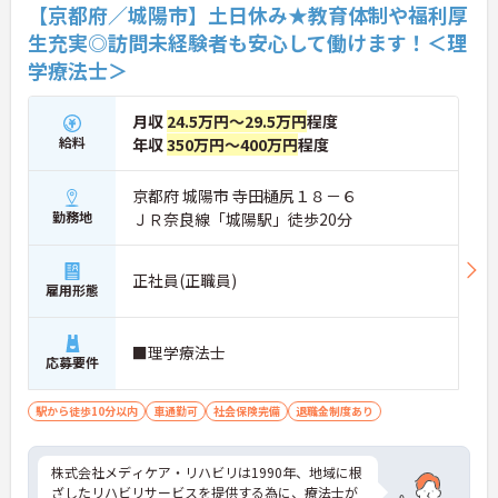
【京都府／城陽市】土日休み★教育体制や福利厚
生充実◎訪問未経験者も安心して働けます！＜理
学療法士＞
月収
24.5万円～29.5万円
程度
給料
年収
350万円～400万円
程度
京都府 城陽市 寺田樋尻１８－６
勤務地
ＪＲ奈良線「城陽駅」徒歩20分
正社員(正職員)
雇用形態
■理学療法士
応募要件
駅から徒歩10分以内
車通勤可
社会保険完備
退職金制度あり
株式会社メディケア・リハビリは1990年、地域に根
ざしたリハビリサービスを提供する為に、療法士が