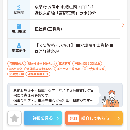
京都府 城陽市 枇杷庄西ノ口13-1
勤務地
近鉄京都線「富野荘駅」徒歩10分
正社員(正職員)
雇用形態
【必要資格・スキル】 ■介護福祉士資格 ■
応募要件
管理経験必須
管理職求人
駅から徒歩10分以内
車通勤可
年間休日110日以上
産休･育休･介護休暇取得実績あり
ボーナス・賞与あり
社会保険完備
交通費支給
退職金制度あり
京都府城陽市に位置するサービス付き高齢者向け住
宅にて責任者募集です。
退職金制度・駐車場完備など福利厚生制度が充実し
ており、長く働きやすい環境です。
ご興味のある方には、面接対策ポイントなど、さら
に詳細をお話いたしますので、お気軽にご相談くだ
詳細を見る
無料
紹介してもらう
さい。