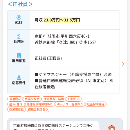
＜正社員＞
月収
23.0万円～31.5万円
給料
京都府 城陽市 平川西六反46-1
勤務地
近鉄京都線「久津川駅」徒歩15分
正社員(正職員)
雇用形態
■ケアマネジャー（介護支援専門員）必須
■普通自動車運転免許必須（AT限定可） ※
応募要件
経験者優遇
車通勤可
残業少なめ
住宅手当・補助
日勤のみ
産休･育休･介護休暇取得実績あり
ボーナス・賞与あり
社会保険完備
交通費支給
退職金制度あり
京都府城陽市にある訪問看護ステーションで主任ケ