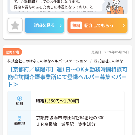
て、介護職員としてのお仕事となります。
昇給や賞与のある充実した待遇となっており、とて
もやりがいのある環境となっております◎無資格の
方でも資格取得支援制度がありますので、ご自身の
スキルアップも目指せます！
詳細を見る
無料
紹介してもらう
ご興味ある方は面接ポイントをお伝えしますので、
お気軽にお問い合わせください♪
訪問介護
更新日：2026年05月26日
株式会社このはなこのはなヘルパーステーション
株式会社このはな
【京都府／城陽市】週1日～OK★勤務時間相談可
能◎訪問介護事業所にて登録ヘルパー募集＜パー
ト＞
時給
1,350円～1,700円
給料
京都府 城陽市 寺田深谷64番地の300
勤務地
ＪＲ奈良線「城陽駅」徒歩10分