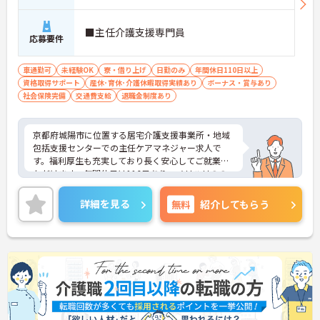
■主任介護支援専門員
応募要件
車通勤可
未経験OK
寮・借り上げ
日勤のみ
年間休日110日以上
資格取得サポート
産休･育休･介護休暇取得実績あり
ボーナス・賞与あり
社会保険完備
交通費支給
退職金制度あり
京都府城陽市に位置する居宅介護支援事業所・地域
包括支援センターでの主任ケアマネジャー求人で
す。福利厚生も充実しており長く安心してご就業い
ただけます。年間休日は116日あり、メリハリのの
勤務が可能です。ご興味のある方には、面接対策ポ
イントなど、さらに詳細をお話しいたしますのでお
詳細を見る
無料
紹介してもらう
気軽にご相談ください！