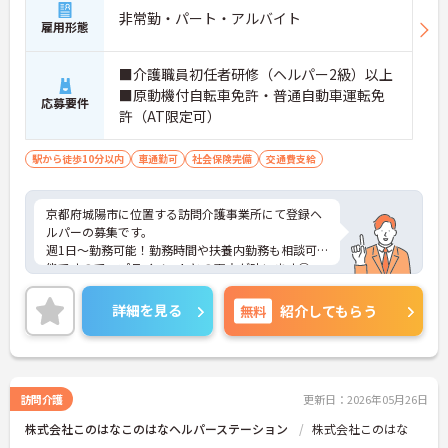
非常勤・パート・アルバイト
雇用形態
■介護職員初任者研修（ヘルパー2級）以上
■原動機付自転車免許・普通自動車運転免
応募要件
許（AT限定可）
駅から徒歩10分以内
車通勤可
社会保険完備
交通費支給
京都府城陽市に位置する訪問介護事業所にて登録ヘ
ルパーの募集です。
週1日～勤務可能！勤務時間や扶養内勤務も相談可
能ですので、プライベートとの両立が叶います◎
ご興味ある方には、面接対策ポイントなど、さらに
詳細をお話しいたしますのでお気軽にご相談くださ
詳細を見る
無料
紹介してもらう
い！
訪問介護
更新日：2026年05月26日
株式会社このはなこのはなヘルパーステーション
株式会社このはな