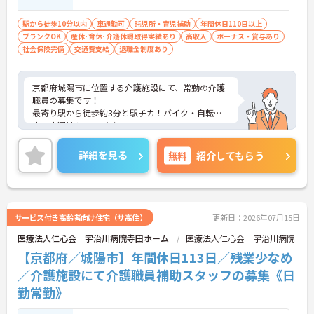
可
駅から徒歩10分以内
車通勤可
託児所・育児補助
年間休日110日以上
ブランクOK
産休･育休･介護休暇取得実績あり
高収入
ボーナス・賞与あり
社会保険完備
交通費支給
退職金制度あり
京都府城陽市に位置する介護施設にて、常勤の介護
職員の募集です！
最寄り駅から徒歩約3分と駅チカ！バイク・自転
車・車通勤もOKです♪
福利厚生が充実しており、介護職員にとって働きや
すい施設を目指しています☆
詳細を見る
無料
紹介してもらう
院内保育所も完備されているので、お子さんのいら
っしゃる方でも安心して働けます！
ご興味ある方には、面接対策ポイントなど、さらに
詳細をお話しいたしますのでお気軽にご相談くださ
い。
サービス付き高齢者向け住宅（サ高住）
更新日：2026年07月15日
医療法人仁心会 宇治川病院寺田ホーム
医療法人仁心会 宇治川病院
【京都府／城陽市】年間休日113日／残業少なめ
／介護施設にて介護職員補助スタッフの募集《日
勤常勤》