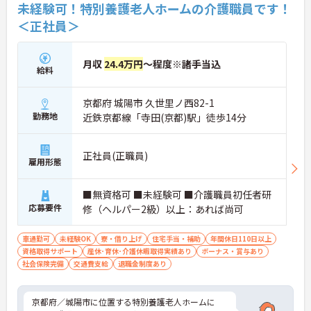
未経験可！特別養護老人ホームの介護職員です！
＜正社員＞
月収
24.4万円
～程度※諸手当込
給料
京都府 城陽市 久世里ノ西82-1
勤務地
近鉄京都線「寺田(京都)駅」徒歩14分
正社員(正職員)
雇用形態
■無資格可 ■未経験可 ■介護職員初任者研
応募要件
修（ヘルパー2級）以上：あれば尚可
車通勤可
未経験OK
寮・借り上げ
住宅手当・補助
年間休日110日以上
資格取得サポート
産休･育休･介護休暇取得実績あり
ボーナス・賞与あり
社会保険完備
交通費支給
退職金制度あり
京都府／城陽市に位置する特別養護老人ホームに