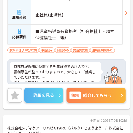
正社員(正職員)
雇用形態
■児童指導員有資格者（社会福祉士・精神
応募要件
保健福祉士 等）
駅から徒歩10分以内
車通勤可
日勤のみ
交通費支給
退職金制度あり
京都府城陽市に位置する児童施設での求人です。
福利厚生が整っておりますので、安心してご就業し
ていただけます。
また、最寄り駅から徒歩1分と駅チカですので、通
勤ラクラクです！
ご興味のある方は、お気軽にお問い合わせくださ
詳細を見る
無料
紹介してもらう
い。
更新日：2026年04月02日
株式会社メディケア・リハビリPARC（パルク）じょうよう
株式会社
メディケア・リハビリ