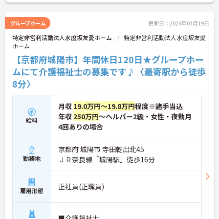
グループホーム
更新日：2026年03月19日
特定非営利活動法人水度坂友愛ホーム
特定非営利活動法人水度坂友愛
ホーム
【京都府城陽市】年間休日120日★グループホー
ムにて介護福祉士の募集です♪〈最寄駅から徒歩
8分〉
月収
19.0万円～19.8万円
程度※諸手当込
年収
250万円
～ヘルパー2級・女性・夜勤月
給料
4回ありの場合
京都府 城陽市 寺田乾出北45
勤務地
ＪＲ奈良線「城陽駅」徒歩16分
正社員(正職員)
雇用形態
■介護福祉士