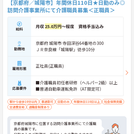
【京都府／城陽市】年間休日110日★日勤のみ◎
訪問介護事業所にて介護職員募集＜正職員＞
月収
25.0万円
～程度 資格手当込み
給料
京都府 城陽市 寺田深谷64番地の300
勤務地
ＪＲ奈良線「城陽駅」徒歩10分
正社員(正職員)
雇用形態
■介護職員初任者研修（ヘルパー2級）以上
応募要件
■普通自動車運転免許（AT限定可）
駅から徒歩10分以内
車通勤可
日勤のみ
年間休日110日以上
社会保険完備
交通費支給
退職金制度あり
京都府城陽市に位置する訪問介護事業所にて介護職
員の募集です。