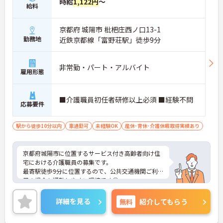
時給
1,122円
～
給料
京都府 城陽市 枇杷庄西ノ口13-1
勤務地
近鉄京都線「富野荘駅」徒歩9分
非常勤・パート・アルバイト
雇用形態
■介護職員初任者研修以上必須 ■経験不問
応募要件
駅から徒歩10分以内
車通勤可
未経験OK
産休･育休･介護休暇取得実績あり
京都府城陽市に位置するサービス付き高齢者向け住
宅における介護職員の募集です。
最寄駅徒歩9分に位置するので、公共交通機関ご利
用の場合も通勤しやすい環境です◎
未経験OKなので、介護業界にチャレンジしたい方に
もおすすめの職場です♪
詳細を見る
無料
紹介してもらう
ご興味のある方には面接ポイントをお伝えしますの
で、お気軽にお問い合わせください！