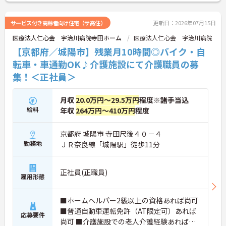
サービス付き高齢者向け住宅（サ高住）
更新日：2026年07月15日
医療法人仁心会 宇治川病院寺田ホーム
医療法人仁心会 宇治川病院
【京都府／城陽市】残業月10時間◎バイク・自
転車・車通勤OK♪介護施設にて介護職員の募
集！＜正社員＞
月収
20.0万円～29.5万円
程度※諸手当込
給料
年収
264万円～410万円
程度
京都府 城陽市 寺田尺後４０－４
勤務地
ＪＲ奈良線「城陽駅」徒歩11分
正社員(正職員)
雇用形態
■ホームヘルパー2級以上の資格あれば尚可
■普通自動車運転免許（AT限定可）あれば
応募要件
尚可 ■介護施設での老人介護経験あれば尚