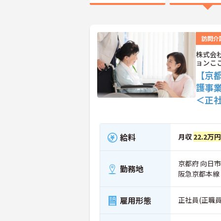
訪問介
株式会
ョンこ
【京
護事
＜正
給料
月収
22.2万円
京都府 向日
勤務地
阪急京都本線
雇用形態
正社員(正職員