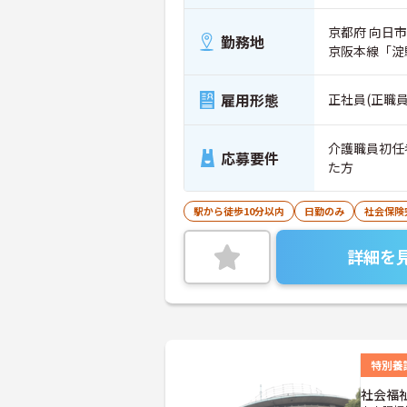
京都府 向日
勤務地
京阪本線「淀
雇用形態
正社員(正職員
介護職員初任
応募要件
た方
駅から徒歩10分以内
日勤のみ
社会保険
詳細を
特別養
社会福