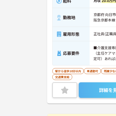
給料
月収
20.0万円
京都府 向日市
勤務地
阪急京都本線
雇用形態
正社員(正職員
■介護支援専
応募要件
（主任ケアマ
定可）あれば
駅から徒歩10分以内
車通勤可
残業少な
交通費支給
詳細を