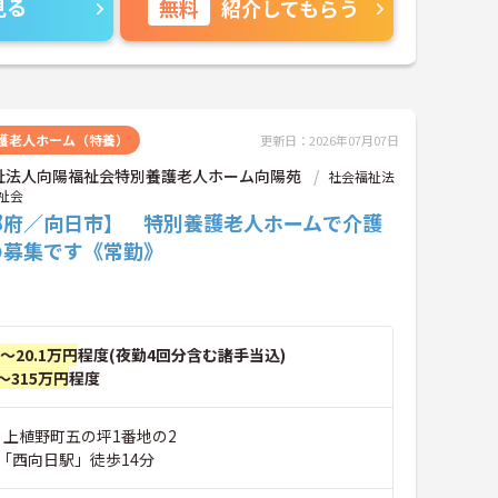
見る
無料
紹介してもらう
護老人ホーム（特養）
更新日：2026年07月07日
祉法人向陽福祉会特別養護老人ホーム向陽苑
社会福祉法
祉会
都府／向日市】 特別養護老人ホームで介護
の募集です《常勤》
円～20.1万円
程度(夜勤4回分含む諸手当込)
～315万円
程度
 上植野町五の坪1番地の2
「西向日駅」徒歩14分