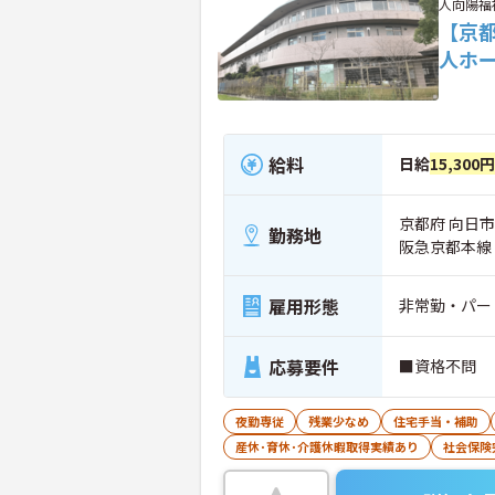
人向陽福
【京
人ホ
給料
日給
15,300
京都府 向日市
勤務地
阪急京都本線
雇用形態
非常勤・パー
応募要件
■資格不問
夜勤専従
残業少なめ
住宅手当・補助
産休･育休･介護休暇取得実績あり
社会保険