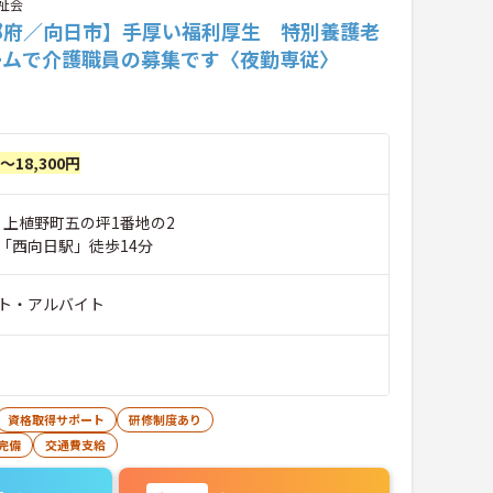
祉会
都府／向日市】手厚い福利厚生 特別養護老
ームで介護職員の募集です〈夜勤専従〉
円～18,300円
 上植野町五の坪1番地の2
「西向日駅」徒歩14分
ト・アルバイト
資格取得サポート
研修制度あり
完備
交通費支給