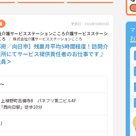
護
更新日：2026年08月06日
マ
社介護サービスステーションこころ介護サービスステーシ
お
ころ
株式会社介護サービスステーションこころ
都府／向日市】残業月平均5時間程度！訪問介
業所にてサービス提供責任者のお仕事です♪
社員＞
～
市 上植野町吉備寺8 パネフリ第二ビル4F
「西向日駅」徒歩10分
)