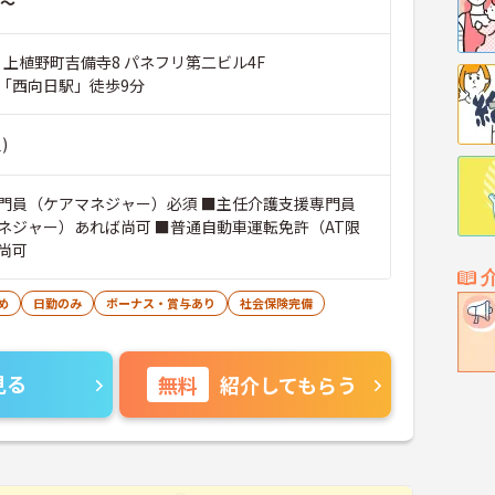
～
 上植野町吉備寺8 パネフリ第二ビル4F
「西向日駅」徒歩9分
)
門員（ケアマネジャー）必須 ■主任介護支援専門員
ネジャー）あれば尚可 ■普通自動車運転免許（AT限
尚可
め
日勤のみ
ボーナス・賞与あり
社会保険完備
見る
無料
紹介してもらう