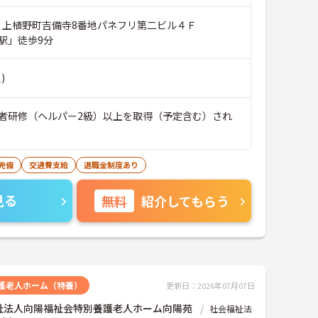
市 上植野町吉備寺8番地パネフリ第二ビル４Ｆ
駅」徒歩9分
)
者研修（ヘルパー2級）以上を取得（予定含む）され
完備
交通費支給
退職金制度あり
見る
無料
紹介してもらう
護老人ホーム（特養）
更新日：2026年07月07日
祉法人向陽福祉会特別養護老人ホーム向陽苑
社会福祉法