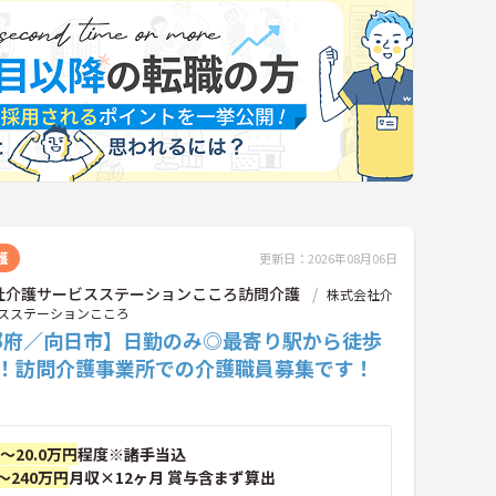
護
更新日：2026年08月06日
社介護サービスステーションこころ訪問介護
株式会社介
スステーションこころ
都府／向日市】日勤のみ◎最寄り駅から徒歩
分！訪問介護事業所での介護職員募集です！
円～20.0万円
程度※諸手当込
～240万円
月収×12ヶ月 賞与含まず算出