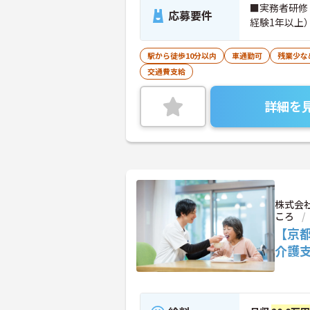
■実務者研修
応募要件
経験1年以上
駅から徒歩10分以内
車通勤可
残業少な
交通費支給
詳細を
株式会
ころ
【京
介護