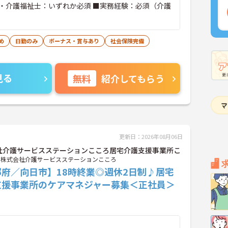
・介護福祉士：いずれか必須 ■実務経験：必須（介護
）
め
日勤のみ
ボーナス・賞与あり
社会保険完備
見る
無料
紹介してもらう
更新日：2026年08月06日
社介護サービスステーションこころ居宅介護支援事業所こ
株式会社介護サービスステーションこころ
都府／向日市】18時終業◎週休2日制♪居宅
支援事業所のケアマネジャー募集＜正社員＞