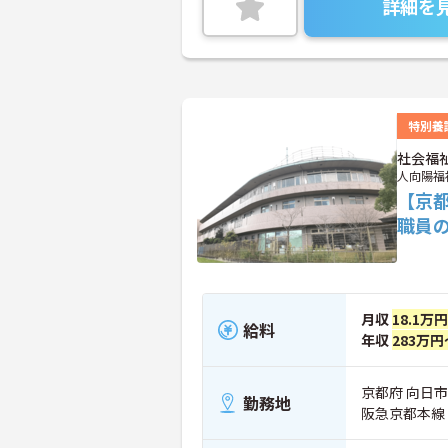
詳細を
特別養
社会福
人向陽福
【京
職員
月収
18.1万
給料
年収
283万円
京都府 向日市
勤務地
阪急京都本線