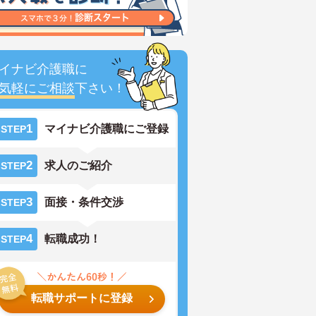
イナビ介護職に
気軽にご相談
下さい！
1
マイナビ介護職にご登録
STEP
2
求人のご紹介
STEP
3
面接・条件交渉
STEP
4
転職成功！
STEP
転職サポートに登録