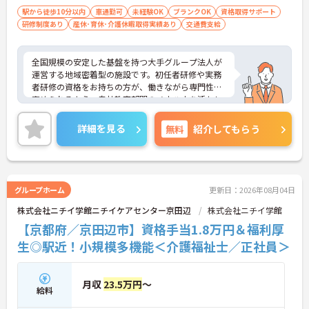
駅から徒歩10分以内
車通勤可
未経験OK
ブランクOK
資格取得サポート
【これまでの経験を活かして幅広いケアに携われる
研修制度あり
産休･育休･介護休暇取得実績あり
交通費支給
環境です】
・通い、宿泊、訪問の三つのサービスを提供してい
るため、これまでの経験を活かしながら施設内で
全国規模の安定した基盤を持つ大手グループ法人が
様々なケアを実践できます。
運営する地域密着型の施設です。初任者研修や実務
・採用から一定期間が経過したのちに原則として無
者研修の資格をお持ちの方が、働きながら専門性を
期雇用へ転換される制度があるため、長期的な視点
高められるよう、自社教育部門のノウハウを活かし
でのキャリア形成が期待できます。
た資格取得支援制度が充実しています。小規模多機
能型のサービスを提供しており、通い・宿泊・訪問
詳細を見る
無料
紹介してもらう
【サポート体制の整備により一人に業務が集中しに
のケアを通してご利用者様とじっくり関わることが
くい環境です】
できます。週3日からの勤務が可能で、ライフスタイ
・拠点間での応援や支店による管理体制が機能して
ルに合わせた働き方が選択できます。業務の偏りを
いるため、欠員が生じた際もチーム全体でカバーし
防ぐためのルール化や拠点間でのサポート体制が確
合えます。
立されており、チーム全体で協力し合える環境が整
グループホーム
更新日：2026年08月04日
・ブランクのある方も経験豊富なスタッフから丁寧
っています。また、在籍年数に応じた手当やキャリ
なサポートを受けられるため、安心して専門職とし
株式会社ニチイ学館ニチイケアセンター京田辺
株式会社ニチイ学館
アアップ手当、お子様を持つ方に向けた子ども手当
ての業務をリスタートできます。
などが手厚く用意されており、パートタイムであっ
【京都府／京田辺市】資格手当1.8万円＆福利厚
ても安心して長く働き続けられる待遇が整っている
生◎駅近！小規模多機能＜介護福祉士／正社員＞
ことも魅力の一つです。
★おすすめPOINT★
月収
23.5万円
～
【自社の資格取得支援制度で上位資格を目指せる環
給料
境です】