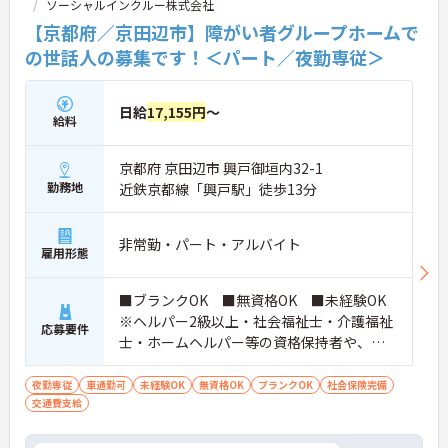
ソーシャルインクルー株式会社
【京都府／京田辺市】障がい者グループホームで
の世話人の募集です！＜パート／夜勤専従＞
日給
17,155円
～
給料
京都府 京田辺市 興戸御垣内32-1
勤務地
近鉄京都線「興戸駅」徒歩13分
非常勤・パート・アルバイト
雇用形態
■ブランクOK ■無資格OK ■未経験OK
※ヘルパー2級以上・社会福祉士・介護福祉
応募要件
士・ホームヘルパー等の資格保持者や、福
祉系業務経験者、障害者支援施設経験者、
生活支援員、障害者支援員、就労支援員、
夜勤専従
車通勤可
未経験OK
無資格OK
ブランクOK
社会保険完備
交通費支給
生活相談員等の経験歓迎