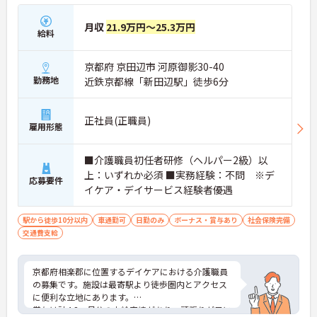
月収
21.9万円～25.3万円
給料
京都府 京田辺市 河原御影30-40
勤務地
近鉄京都線「新田辺駅」徒歩6分
正社員(正職員)
雇用形態
■介護職員初任者研修（ヘルパー2級）以
上：いずれか必須 ■実務経験：不問 ※デ
応募要件
イケア・デイサービス経験者優遇
駅から徒歩10分以内
車通勤可
日勤のみ
ボーナス・賞与あり
社会保険完備
交通費支給
京都府相楽郡に位置するデイケアにおける介護職員
の募集です。施設は最寄駅より徒歩圏内とアクセス
に便利な立地にあります。
賞与は計4.2ヶ月分の支給実績があり、頑張りが目に