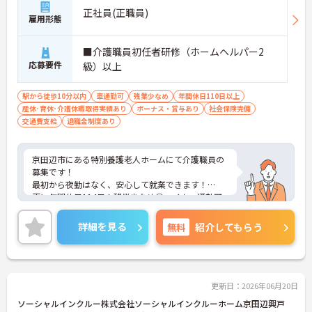
正社員(正職員)
雇用形態
■介護職員初任者研修（ホームヘルパー2
応募要件
級）以上
駅から徒歩10分以内
車通勤可
残業少なめ
年間休日110日以上
産休･育休･介護休暇取得実績あり
ボーナス・賞与あり
社会保険完備
交通費支給
退職金制度あり
京田辺市にある特別養護老人ホームにて介護職員の
募集です！
最初から夜勤はなく、安心して就業できます！
更に年間休日114日！残業少なめ◎マイカー通勤可
など、福利厚生やお休みが充実しています！
ご興味ある方には、面接対策ポイントなど、さらに
詳細を見る
無料
紹介してもらう
詳細をお話しいたしますのでお気軽にご相談くださ
い！
更新日：2026年06月20日
ソーシャルインクルー株式会社ソーシャルインクルーホーム京田辺興戸