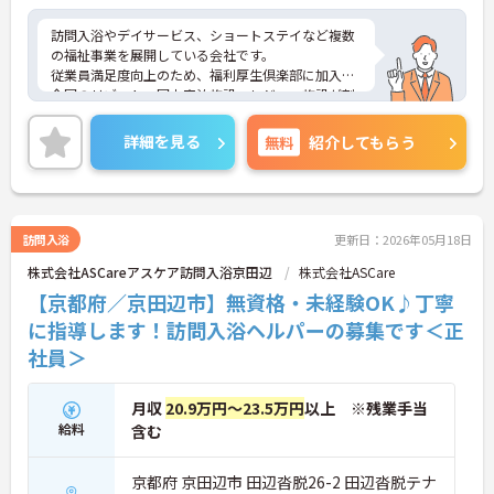
訪問入浴やデイサービス、ショートステイなど複数
の福祉事業を展開している会社です。
従業員満足度向上のため、福利厚生倶楽部に加入。
全国のリゾート・国内宿泊施設・レジャー施設が割
引になります！
ご興味がある方は是非一度マイナビまでお問い合わ
詳細を見る
無料
紹介してもらう
せください。さらに詳細などお伝えします。
訪問入浴
更新日：2026年05月18日
株式会社ASCareアスケア訪問入浴京田辺
株式会社ASCare
【京都府／京田辺市】無資格・未経験OK♪丁寧
に指導します！訪問入浴ヘルパーの募集です＜正
社員＞
月収
20.9万円～23.5万円
以上 ※残業手当
給料
含む
京都府 京田辺市 田辺沓脱26-2 田辺沓脱テナ