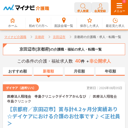
0
0
求人検索
会員登録
メニュー
ホーム
初めての方へ
面談会場一覧
保存した求人
最近見た求人
マイナビ介護職
京都府
京田辺市
京都府の介護職・求人・転職一覧
京田辺市(京都府)
の介護職・福祉の求人・転職一覧
40
この条件の介護・福祉求人数
非公開求人
件 ＋
おすすめ順
新着順
月収順
年収順
デイケア（通所リハ）
更新日：2026年08月05日
医療法人翔隆会 寺島クリニックデイケアかんなび
医療法人翔隆会
寺島クリニック
【京都府／京田辺市】賞与計4.2ヶ月分実績あり
☆デイケアにおける介護のお仕事です♪＜正社員
＞