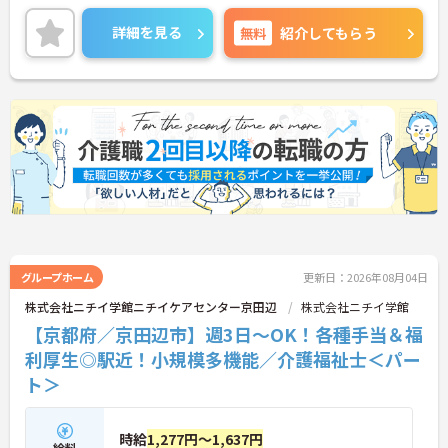
見える形できちんと評価される環境です。モチベー
ションアップにつながります。
詳細を見る
無料
紹介してもらう
ご興味のある方には、面接対策ポイントなど、さら
に詳細をご案内しますのでお気軽にご相談くださ
い！
グループホーム
更新日：2026年08月04日
株式会社ニチイ学館ニチイケアセンター京田辺
株式会社ニチイ学館
【京都府／京田辺市】週3日～OK！各種手当＆福
利厚生◎駅近！小規模多機能／介護福祉士＜パー
ト＞
時給
1,277円～1,637円
給料