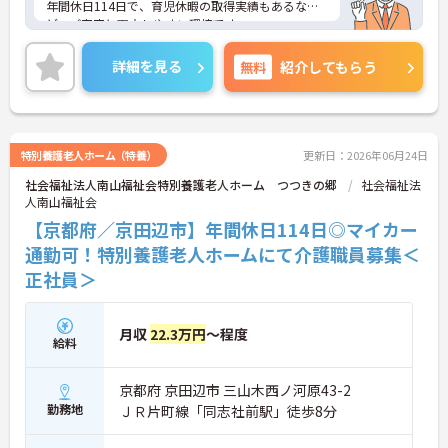
年間休日114日で、育児休暇の取得実績もあるな
ど、ご家庭と両立しやすい環境です。
近鉄京都線とJR片町線の最寄り駅より徒歩10～15分
程度で、マイカー・バイク通勤もできますので毎日
詳細を見る
無料
紹介してもらう
の通勤も便利です。
ご興味がある方は是非一度マイナビまでお問い合わ
せ下さい！！
特別養護老人ホーム（特養）
更新日：2026年06月24日
社会福祉法人南山福祉会特別養護老人ホーム つつきの郷
社会福祉法
人南山福祉会
【京都府／京田辺市】年間休日114日◎マイカー
通勤可！特別養護老人ホームにて介護職員募集＜
正社員＞
月収
22.3万円
～程度
給料
京都府 京田辺市 三山木西ノ河原43-2
勤務地
ＪＲ片町線「同志社前駅」徒歩8分