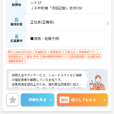
ント1F
勤務地
ＪＲ片町線「京田辺駅」徒歩3分
正社員(正職員)
雇用形態
■資格・経験不問
応募要件
駅から徒歩10分以内
未経験OK
無資格OK
日勤のみ
資格取得サポート
研修制度あり
産休･育休･介護休暇取得実績あり
社会保険完備
交通費支給
退職金制度あり
訪問入浴やデイサービス、ショートステイなど複数
の福祉事業を展開している会社です。
従業員満足度向上のため、福利厚生倶楽部に加入。
全国のリゾート・国内宿泊施設・レジャー施設が割
引になります！
ご興味がある方は是非一度マイナビまでお問い合わ
詳細を見る
無料
紹介してもらう
せください。さらに詳細などお伝えします。