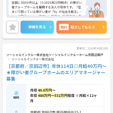
全国に300か所以上（※2025年10月時点）の障がい
者グループホームを展開する法人が母体です。「住
まいで困っている障がい者が『0』の社会を創る」
という理念のもと、安定した基盤でご利用者様の自
立を支援しています。週1日からの勤務が可能で、W
ワークや扶養内での勤務も歓迎しており、ご自身の
詳細を見る
無料
紹介してもらう
ペースで働けます。20代から60代まで幅広い世代が
活躍中で、未経験や無資格の方でも安心してスター
トできるよう、先輩スタッフが丁寧にサポートしま
す。昇給の機会は年2回あり、頑張りが評価される環
境です。正社員登用制度や産休・育休制度も整って
更新日：2026年06月20日
いるため、ライフステージに合わせて長く働き続け
ソーシャルインクルー株式会社ソーシャルインクルーホーム京田辺興戸
られます。介護に挑戦したい方や、空いた時間を有
ソーシャルインクルー株式会社
効活用したい方におすすめです。ご興味のある方は
【京都府／京田辺市】年休114日◎月給40万円～
詳細等をお伝えしますので、お気軽にお問い合わせ
ください。
★障がい者グループホームのエリアマネージャー
募集
月収
40.0万円
～
年収
480万円～532万円
程度 ※月給×12ヶ
給料
月
京都府 京田辺市 興戸御垣内32-1