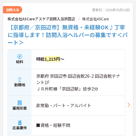
訪問入浴
更新日：2026年05月18日
株式会社ASCareアスケア訪問入浴京田辺
株式会社ASCare
【京都府／京田辺市】無資格・未経験OK♪丁寧
に指導します！訪問入浴ヘルパーの募集です＜パ
ート＞
時給
1,215円
～
給料
京都府 京田辺市 田辺沓脱26-2 田辺沓脱テナ
ント1F
勤務地
ＪＲ片町線「京田辺駅」徒歩2分
非常勤・パート・アルバイト
雇用形態
■資格・経験不問
応募要件