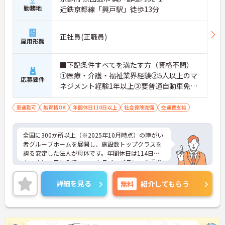
勤務地
近鉄京都線「興戸駅」徒歩13分
正社員(正職員)
雇用形態
■下記条件すべてを満たす方（資格不問）
①医療・介護・福祉業界経験②5人以上のマ
応募要件
ネジメント経験1年以上③要普通自動車免許
（AT限定可）※介護業界に関する有資格者
（介護職員初任者研修、介護福祉士な
車通勤可
無資格OK
年間休日110日以上
社会保険完備
交通費支給
ど）、営業経験（業種問わず）、障がい福
祉経験歓迎
全国に300か所以上（※2025年10月時点）の障がい
者グループホームを展開し、施設数トップクラスを
誇る安定した法人が母体です。年間休日は114日以
上、主に土日休みで、ワークライフバランスを重視
した働き方が可能です。産前産後・育児休暇制度も
あり、子育て世代も安心して働ける環境が整ってい
詳細を見る
無料
紹介してもらう
ます。一般社員研修や外部勉強会受講支援制度など
を通じて着実にスキルアップもできます。チームを
まとめ、メンバーの成長を後押しすることにやりが
いを感じる方、新しい挑戦に意欲的な方にぴったり