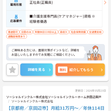
正社員(正職員)
雇用形態
■介護支援専門員(ケアマネジャー)資格 ※
応募要件
経験者優遇
車通勤可
日勤のみ
年間休日110日以上
高収入
社会保険完備
交通費支給
退職金制度あり
ご興味ある方には、面接対策ポイントなど、詳細を
お話しいたしますのでお気軽にご相談ください。
詳細を見る
無料
紹介してもらう
更新日：2026年05月23日
ソーシャルインクルー株式会社ソーシャルインクルーホーム京田辺興戸
ソーシャルインクルー株式会社
【京都府／京田辺市】月給31万円～／年休114日