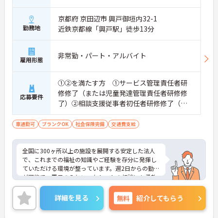
・自社教育部門のノウハウを活かした資格取得支援
制度があるため、働きながら介護福祉士などの上位
京都府 京田辺市 興戸御垣内32-1
資格に挑戦できます。
勤務地
・初任者研修等からサービス提供責任者へ進むルー
近鉄京都線「興戸駅」徒歩13分
トが確立されているため、将来の目標に向けた計画
的な成長が期待できます。
非常勤・パート・アルバイト
雇用形態
【大手グループの安定した経営基盤のもとで長く働
ける環境です】
・全国規模の展開と強固な財務基盤による安定性が
①②を満たす方 ①サービス管理責任者研
あるため、長期的な視点でのキャリア形成が期待で
修修了（または児童発達管理責任者研修修
応募要件
きます。
了）②相談支援従事者初任者研修修了（ま
・産休や育休、介護休暇の取得実績が豊富にあるた
たは相談支援従事者実務者研修修了）
め、ライフステージの変化に合わせて無理なく働き
車通勤可
続けられます。
ブランクOK
社会保険完備
交通費支給
【充実した手当で日々の頑張りが収入アップにつな
がる環境です】
全国に300ヶ所以上の施設を展開する安定した法人
・在籍年数に応じて毎月支給される手当があるた
で、これまでの福祉の知識やご経験を存分に発揮し
め、長く勤めるほど着実な給与アップが期待できま
ていただける環境が整っています。週2日からの勤務
す。
が可能で、平日のみといったシフトの相談にも柔軟
・満10歳から18歳のお子様を持つ方に向けた子ども
に対応していただけ、ご家庭との両立やWワークを
手当があるため、子育て世代の方も安心して長く働
希望される方にもおすすめです。丁寧なOJT研修や
詳細を見る
無料
紹介してもらう
けます。
オンライン動画での学習環境があり、現場経験にブ
ランクがある方でも安心してスタートできます。年2