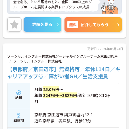
会を創る」という理念のもと、全国に300以上のグ
ループホームを展開する業界トップクラスの成長企
業です。「広域生活支援員」は、車で1時間圏内の複
数施設を横断的に担当し、現場支援とパートスタッ
フのサポートを行うハイクラスなポジションです。
詳細を見る
無料
紹介してもらう
最新設備とバリアフリーが完備され、スタッフの身
体的負担が少なく、広域手当5万円が付与されるこ
とで高い給与水準を実現しています。年間休日114
日の確保や、献立・レシピの完全標準化による業務
効率化など、ワークライフバランスを保ちながら定
更新日：2026年05月23日
年70歳まで長期的に活躍できる制度が盤石に整って
ソーシャルインクルー株式会社ソーシャルインクルーホーム京田辺興戸
います。複数施設を経験することで培われるマネジ
ソーシャルインクルー株式会社
メント視点は、将来的なエリアマネージャーへのキ
【京都府／京田辺市】無資格可／年休114日／キ
ャリアアップにも直結しており、最新の環境で専門
性を発揮したいプロフェッショナルの方にお勧めで
ャリアアップ◎／障がい者GH／生活支援員
す。
月収
25.0万円
～
★おすすめPOINT★
・広域支援員として複数のホームを巡るため、各ホ
年収
324万円～382万円
程度 ※月給×12ヶ
給料
ームのパートスタッフの教育やサポートにも携わる
月
ことができ、現場の介助業務にとどまらず、施設運
営や人材育成の視点を養うことで、将来のエリアマ
京都府 京田辺市 興戸御垣内32-1
ネージャー候補としてのステップアップに直結しま
勤務地
近鉄京都線「興戸駅」徒歩13分
す。
・定年70歳、再雇用75歳までという業界屈指の制度