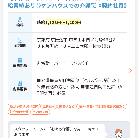
お気軽にお問い合わせください。
給実績あり◎ケアハウスでの介護職《契約社員》
時給
1,122円～1,200円
給料
京都府 京田辺市 市三山木西ノ河原43番2
勤務地
ＪＲ片町線「ＪＲ三山木駅」徒歩10分
非常勤・パート・アルバイト
雇用形態
■介護職員初任者研修（ヘルパー2級）以上
※無資格の方も相談可 ■普通自動車免許（A
応募要件
T限定可）必須
駅から徒歩10分以内
車通勤可
残業少なめ
産休･育休･介護休暇取得実績あり
社会保険完備
交通費支給
スタッフ一人一人が「心ある介護」を第一に考えて
おります。