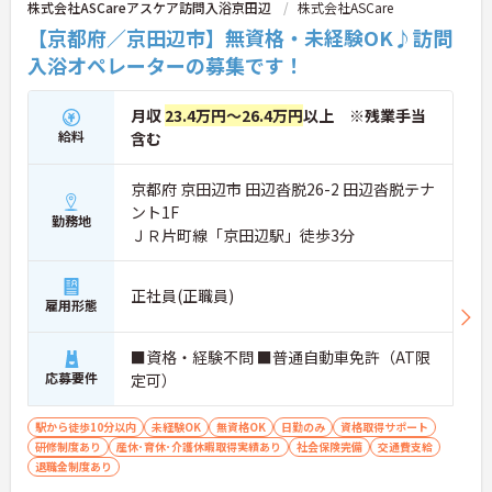
株式会社ASCareアスケア訪問入浴京田辺
株式会社ASCare
方におすすめです。
【京都府／京田辺市】無資格・未経験OK♪訪問
★おすすめPOINT★
入浴オペレーターの募集です！
・生活支援員からスタートし、サービス管理責任者
やエリアマネージャーへと続く明確なステップアッ
プの道筋が用意されています。急成長中の企業であ
月収
23.4万円～26.4万円
以上 ※残業手当
るためポストも豊富にあり、専門性を高めながらマ
給料
含む
ネジメント職への挑戦も視野に入れていただけま
す。
・年間休日114日、残業月平均10時間程度という就
京都府 京田辺市 田辺沓脱26-2 田辺沓脱テナ
業環境に加え、産前産後休暇や育児休暇制度がしっ
ント1F
勤務地
かりと整備されています。オンとオフの切り替えを
ＪＲ片町線「京田辺駅」徒歩3分
明確にし、心身ともに充実した状態で長くご活躍い
ただけます。
・グループホーム一棟あたりの入居者様20名定員を
正社員(正職員)
雇用形態
常時2～4名のスタッフで支援、国基準を上回る人員
配置や夜間複数名体制が敷かれているため、業務に
追われることなくご利用者様のペースに合わせたサ
■資格・経験不問 ■普通自動車免許（AT限
ポートが可能です。施設も専用設計で働きやすく、
応募要件
定可）
ご自身の理想とする福祉を実践できる環境が整って
います。
駅から徒歩10分以内
未経験OK
無資格OK
日勤のみ
資格取得サポート
研修制度あり
産休･育休･介護休暇取得実績あり
社会保険完備
交通費支給
退職金制度あり