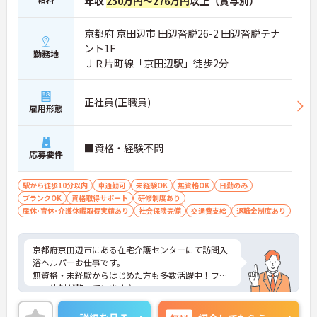
年収
250万円～276万円
以上（賞与別）
京都府 京田辺市 田辺沓脱26-2 田辺沓脱テナ
ント1F
勤務地
ＪＲ片町線「京田辺駅」徒歩2分
正社員(正職員)
雇用形態
■資格・経験不問
応募要件
駅から徒歩10分以内
車通勤可
未経験OK
無資格OK
日勤のみ
ブランクOK
資格取得サポート
研修制度あり
産休･育休･介護休暇取得実績あり
社会保険完備
交通費支給
退職金制度あり
京都府京田辺市にある在宅介護センターにて訪問入
浴ヘルパーお仕事です。
無資格・未経験からはじめた方も多数活躍中！フォ
ロー体制が整っています♪
日勤のお仕事なのでプライベートと両立がしやすく
育児中の方にもおすすめの求人です。