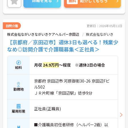
詳細を見る
無料
紹介してもらう
ご興味がある方は是非一度マイナビまでお問い合わ
せください。さらに詳細などお伝えします！
訪問介護
更新日：2026年05月11日
株式会社ながいきながいきケアヘルパー京田辺
株式会社ながいき
【京都府／京田辺市】週休3日も選べる！残業少
なめ◎訪問介護で介護職募集＜正社員＞
月収
24.9万円
～程度 ※週休2日の場合
給料
京都府 京田辺市 河原御影30-26 京田辺Fビ
ル502
勤務地
ＪＲ片町線「京田辺駅」徒歩9分
正社員(正職員)
雇用形態
■介護職員初任者研修（ヘルパー2級）以