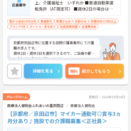
上、介護福祉士 いずれか ■普通自動車運
応募要件
転免許（AT限定可） ■週休2日の場合は車
両持ち込みが可能な方 ※ブランク可
駅から徒歩10分以内
車通勤可
残業少なめ
日勤のみ
年間休日110日以上
ブランクOK
ボーナス・賞与あり
社会保険完備
交通費支給
京都府京田辺市に位置する訪問介護事業所にて介護
職の求人です。
週休2日・週休3日を選択できるので、ご自身の都合
に合わせた働き方が叶います！
また、お子様の行事や通院等での中抜けができた
り、残業が月8時間程度と少なかったりとワークラ
詳細を見る
無料
紹介してもらう
イフバランスも整えることができます。
ご興味のある方には、面接対策ポイントなど、さら
に詳細をご案内しますのでお気軽にご相談くださ
い！
グループホーム
更新日：2026年03月24日
医療法人健和会ふれあいの里京田辺
医療法人健和会
【京都府／京田辺市】マイカー通勤可◎賞与3ヵ
月分あり♪施設での介護職募集＜正社員＞