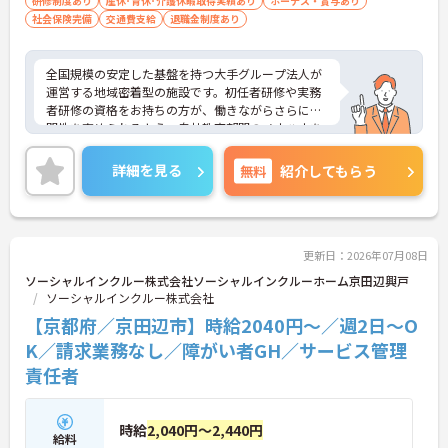
研修制度あり
産休･育休･介護休暇取得実績あり
ボーナス・賞与あり
プが期待できます】
社会保険完備
交通費支給
退職金制度あり
・サービス提供責任者や管理者へと進むルートが確
立されているため、将来の目標に向けた計画的な成
長が期待できます。
全国規模の安定した基盤を持つ大手グループ法人が
・資格取得支援制度を活用して新たな資格に挑戦で
運営する地域密着型の施設です。初任者研修や実務
きるため、働きながらさらに専門性を高めていける
者研修の資格をお持ちの方が、働きながらさらに専
環境です。
門性を高められるよう、自社教育部門のノウハウを
活かした資格取得支援制度が充実しています。将来
【サポート体制の整備により一人に業務が集中しに
的に介護福祉士などの上位資格に挑戦し、サービス
くい環境です】
詳細を見る
無料
紹介してもらう
提供責任者等へステップアップできる明確なキャリ
・拠点間での応援や支店による管理体制が機能して
アパスが設定されています。小規模多機能型のサー
いるため、欠員が生じた際もチーム全体でカバーし
ビスを提供しており、通い・宿泊・訪問のケアを通
合えます。
してご利用者様とじっくり関わることができます。
・未経験やブランクのある方も段階的な研修を受け
業務の偏りを防ぐためのルール化や拠点間でのサポ
られる仕組みがあるため、安心して業務をスタート
更新日：2026年07月08日
ート体制が確立されており、チーム全体で協力し合
できます。
ソーシャルインクルー株式会社ソーシャルインクルーホーム京田辺興戸
える環境が整っています。また、在籍年数に応じた
ソーシャルインクルー株式会社
手当や子ども手当などが手厚く用意されており、ご
【京都府／京田辺市】時給2040円～／週2日～O
自身のライフステージが変化しても安心して長く働
き続けられる待遇が整っていることも魅力の一つで
K／請求業務なし／障がい者GH／サービス管理
す。
責任者
★おすすめPOINT★
【自社の資格取得支援制度で上位資格を目指せる環
時給
2,040円～2,440円
境です】
給料