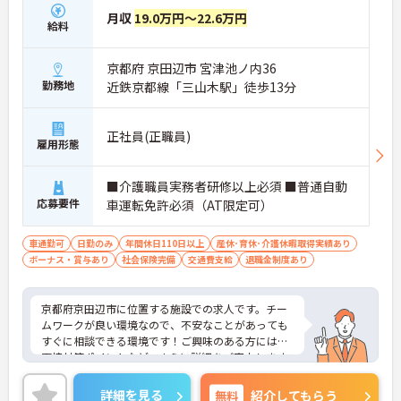
月収
19.0万円～22.6万円
給料
京都府 京田辺市 宮津池ノ内36
勤務地
近鉄京都線「三山木駅」徒歩13分
正社員(正職員)
雇用形態
■介護職員実務者研修以上必須 ■普通自動
応募要件
車運転免許必須（AT限定可）
車通勤可
日勤のみ
年間休日110日以上
産休･育休･介護休暇取得実績あり
ボーナス・賞与あり
社会保険完備
交通費支給
退職金制度あり
京都府京田辺市に位置する施設での求人です。チー
ムワークが良い環境なので、不安なことがあっても
すぐに相談できる環境です！ご興味のある方には、
面接対策ポイントなど、さらに詳細をご案内します
のでお気軽にご相談ください！
詳細を見る
無料
紹介してもらう