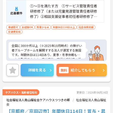
①～③を満たす方 ①サービス管理責任者
研修修了（または児童発達管理責任者研修
応募要件
修了）②相談支援従事者初任者研修修了
（または相談支援従事者実務者研修修了）
③普通自動車運転免許（AT限定可）※経
車通勤可
未経験OK
残業少なめ
年間休日110日以上
社会保険完備
交通費支給
験：経験必須（経験ない方要相談）
全国に300か所以上（※2025年10月時点）の障がい
者グループホームを展開すする法人が運営する施設
です。年間休日は114日あり、夏季・冬季休暇もし
っかり取得できます。産前産後・育児休暇制度の活
用実績も豊富で、子育て中の方も多数活躍してお
り、ライフステージに変化があっても安心して長く
詳細を見る
無料
紹介してもらう
働ける環境です。職場では20代から60代まで幅広い
年代のスタッフがそれぞれの経験を活かして活躍し
ています。一般社員研修や外部勉強会受講支援な
ど、スキルアップを支える制度が整っているため安
心です。また、請求・申請業務は本社専門部署が一
ケアハウス・高齢者住宅他
更新日：2026年06月24日
括対応するため、利用者さまへの支援に集中できま
社会福祉法人南山福祉会ケアハウスつつきの郷
社会福祉法人南山福祉
す。キャリアアップを目指したい方、プライベート
会
と両立しながら専門性を高めたい方におすすめで
す。ご興味のある方は詳細等をお伝えしますので、
【京都府／京田辺市】年間休日114日！賞与・昇