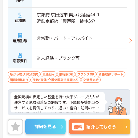
京都府 京田辺市 興戸北落延44-1
勤務地
近鉄京都線「興戸駅」徒歩5分
非常勤・パート・アルバイト
雇用形態
※未経験・ブランク可
応募要件
駅から徒歩10分以内
車通勤可
未経験OK
ブランクOK
資格取得サポート
研修制度あり
産休･育休･介護休暇取得実績あり
交通費支給
全国規模の安定した基盤を持つ大手グループ法人が
運営する地域密着型の施設です。小規模多機能型の
サービスを提供しており、通い・宿泊・訪問のケア
を通して、介護福祉士としての専門性を存分に発揮
できるやりがいのある環境です。週3日からの勤務が
可能で、ライフスタイルに合わせた働き方が選択で
詳細を見る
無料
紹介してもらう
きます。業務の偏りを防ぐためのルール化や拠点間
でのサポート体制が確立されており、チーム全体で