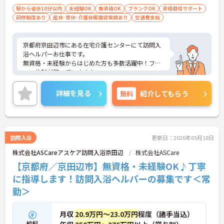
駅から徒歩10分以内
未経験OK
無資格OK
ブランクOK
資格取得サポート
研修制度あり
産休･育休･介護休暇取得実績あり
交通費支給
京都府京田辺市にある在宅介護センターにて訪問入
浴ヘルパーお仕事です。
無資格・未経験からはじめた方も多数活躍中！フォ
ロー体制が整っています♪
日勤のお仕事なのでプライベートと両立がしやすく
育児中の方にもおすすめの求人です。
詳細を見る
無料
紹介してもらう
ご興味がある方は是非一度マイナビまでお問い合わ
せください。さらに詳細などお伝えします！
訪問入浴
更新日：2026年05月18日
株式会社ASCareアスケア訪問入浴京田辺
株式会社ASCare
【京都府／京田辺市】無資格・未経験OK♪丁寧
に指導します！訪問入浴ヘルパーの募集です＜常
勤＞
月収
20.9万円～23.0万円
程度（諸手当込）
給料