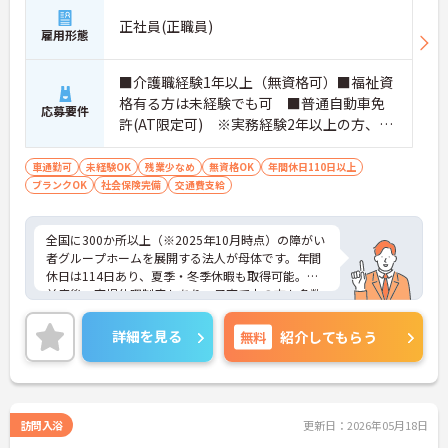
があり、20代から60代まで幅広い年代が活躍してい
正社員(正職員)
ます。年間休日も114日確保されているため、無理
雇用形態
なく長期的なキャリアを築いていただけます。
・全施設がバリアフリー設計かつ最新設備を備えて
おり、清潔感にあふれた美しい環境です。ハード面
■介護職経験1年以上（無資格可）■福祉資
に加え、ソフト面でも「献立の事前決定・レシピ完
格有る方は未経験でも可 ■普通自動車免
応募要件
備」により現場の負担が大幅に軽減されています。
許(AT限定可) ※実務経験2年以上の方、障
ご利用者様の安全性はもちろん、働くスタッフにと
がい者福祉に関する経験をお持ちの方大歓
っても身体的負担が少なく、高いモチベーションを
迎
車通勤可
未経験OK
残業少なめ
無資格OK
年間休日110日以上
保って業務に集中できます。
ブランクOK
社会保険完備
交通費支給
全国に300か所以上（※2025年10月時点）の障がい
者グループホームを展開する法人が母体です。年間
休日は114日あり、夏季・冬季休暇も取得可能。産
前産後・育児休暇制度もあり、子育て中の方も多数
活躍中で、ワークライフバランスを大切にしながら
働ける環境が整っています。研修制度や外部勉強会
詳細を見る
無料
紹介してもらう
の受講支援もあり、スキルアップもしっかりサポー
ト。将来的には管理者やエリアマネージャーへのキ
ャリアアップも目指せます。20代から60代まで幅広
い年代のスタッフが活躍しており、和やかな雰囲気
の職場です。介護経験を活かしたい方、福祉の資格
訪問入浴
更新日：2026年05月18日
をお持ちの方、安定した法人でキャリアを築きたい