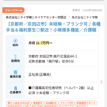
来的なステップアップを目指す方にも適していま
【サポート体制の整備により一人に業務が集中しに
す。また、在籍年数に応じた手当や時間帯別の手
くい環境です】
当、子ども手当などが充実しており、ご自身のライ
・拠点間での応援や支店による管理体制が機能して
グループホーム
更新日：2026年08月04日
フステージが変化しても安心して長く働き続けられ
いるため、欠員が生じた際もチーム全体でカバーし
株式会社ニチイ学館ニチイケアセンター京田辺
株式会社ニチイ学館
る待遇が用意されています。
合えます。
・ブランクのある方も経験豊富なスタッフから丁寧
【京都府／京田辺市】未経験・ブランク可♪各種
★おすすめPOINT★
な研修を受けられるため、安心して業務をリスター
手当＆福利厚生◎駅近！小規模多機能／介護職
トできます。
【大手グループの安定した経営基盤のもとで長く働
ける環境です】 ・全国規模の展開と強固な財務基盤
月収
21.7万円
～
による安定性があるため、長期的な視点でのキャリ
給料
ア形成が期待できます。 ・産休や育休、介護休暇の
取得実績が豊富にあるため、ライフステージの変化
京都府 京田辺市 興戸北落延44-1
に合わせて無理なく働き続けられます。
勤務地
近鉄京都線「興戸駅」徒歩5分
【充実した手当で日々の頑張りが収入アップにつな
がる環境です】
・在籍年数に応じて毎月支給される手当があるた
正社員(正職員)
雇用形態
め、長く勤めるほど着実な給与アップが期待できま
す。
・時間帯別手当や送迎業務に応じた運転手当が設定
■介護職員初任者研修（ヘルパー2級）以上
されているため、対応した業務がしっかりと給与に
応募要件
必須 ※未経験・ブランク可
反映されます。
駅から徒歩10分以内
車通勤可
未経験OK
ブランクOK
資格取得サポート
【明確なキャリアパスで目標を持ったステップアッ