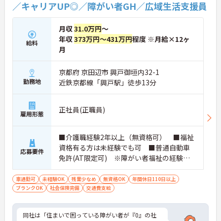
／キャリアUP◎／障がい者GH／広域生活支援員
月収
31.0万円
～
年収
373万円～431万円
程度 ※月給×12ヶ
給料
月
京都府 京田辺市 興戸御垣内32-1
勤務地
近鉄京都線「興戸駅」徒歩13分
正社員(正職員)
雇用形態
■介護職経験2年以上（無資格可） ■福祉
資格有る方は未経験でも可 ■普通自動車
応募要件
免許(AT限定可) ※障がい者福祉の経験は
不問です。※実務経験2年以上の方、障がい
者福祉に関する経験をお持ちの方大歓迎
車通勤可
未経験OK
残業少なめ
無資格OK
年間休日110日以上
ブランクOK
社会保険完備
交通費支給
同社は「住まいで困っている障がい者が『0』の社