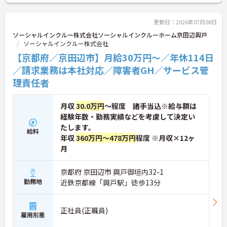
【サポート体制の整備により一人に業務が集中しに
回の昇給や正社員登用制度も完備されており、将来
くい環境です】
的なキャリアアップを見据えて長く安定して働きた
・拠点間での応援や支店による管理体制が機能して
い方にぜひおすすめしたい求人です。ご興味のある
更新日：2026年07月08日
いるため、欠員が生じた際もチーム全体でカバーし
方には、面接対策ポイントなど、さらに詳細をご案
ソーシャルインクルー株式会社ソーシャルインクルーホーム京田辺興戸
合えます。
内しますのでお気軽にご相談ください！
ソーシャルインクルー株式会社
・ブランクのある方も経験豊富なスタッフから丁寧
【京都府／京田辺市】月給30万円～／年休114日
な研修を受けられるため、安心して業務をリスター
★おすすめPOINT★
トできます。
【柔軟な働き方と充実の待遇】
／請求業務は本社対応／障害者GH／サービス管
・週2日から勤務可能で平日のみの相談にも対応し
理責任者
ています
【安心の業務サポート体制】
・現場での丁寧なOJTや動画研修でしっかりと業務
月収
30.0万円
～程度 諸手当込※給与額は
を習得できます
経験年数・勤務実績などを考慮して決定い
【安定基盤とキャリアアップ】
たします。
・全国展開する急成長企業で長期的に安心して働く
給料
年収
360万円～478万円
程度 ※月収×12ヶ
ことができます
月
・正社員登用制度があり将来的なステップアップを
目指せます
・幅広い年代が活躍しておりコミュニケーションの
京都府 京田辺市 興戸御垣内32-1
取りやすい環境です
勤務地
近鉄京都線「興戸駅」徒歩13分
正社員(正職員)
雇用形態