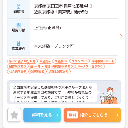
・自社教育部門のノウハウを活かした資格取得支援
京都府 京田辺市 興戸北落延44-1
制度があるため、働きながら介護福祉士などの上位
資格に挑戦できます。
勤務地
近鉄京都線「興戸駅」徒歩5分
・採用から一定期間が経過したのちに原則として無
期雇用へ転換される制度があるため、長期的な視点
でのキャリア形成が期待できます。
正社員(正職員)
雇用形態
【明確な評価基準と手当で着実な時給アップが期待
できる環境です】
※未経験・ブランク可
・在籍年数に応じて時給に加算される手当があるた
応募要件
め、長く勤めるほど確実な給与アップが期待できま
す。
駅から徒歩10分以内
車通勤可
未経験OK
ブランクOK
資格取得サポート
・業務スキルに応じたステップテストに合格するこ
研修制度あり
産休･育休･介護休暇取得実績あり
ボーナス・賞与あり
とでキャリアアップ手当が支給されるため、日々の
社会保険完備
交通費支給
退職金制度あり
成長がしっかりと給与に反映されます。
【ライフスタイルに合わせた柔軟な働き方が可能な
全国規模の安定した基盤を持つ大手グループ法人が
環境です】
運営する地域密着型の施設です。小規模多機能型の
・週3日からの勤務が可能でシフトの時間帯も相談
サービスを提供しており、ご利用者様とじっくり関
できるため、ご家庭やプライベートと両立しながら
わりながら幅広いケアの経験を積むことができま
無理のないペースで働けます。
す。業務の偏りを防ぐためのルール化や拠点間での
・満10歳から18歳のお子様を持つ方に向けた子ども
サポート体制が確立されており、チーム全体で協力
手当が時給に加算されるため、子育て世代の方も安
詳細を見る
無料
紹介してもらう
し合える環境が整っています。介護福祉士の資格を
心して長く働けます。
活かした明確なキャリアパスが設定されており、将