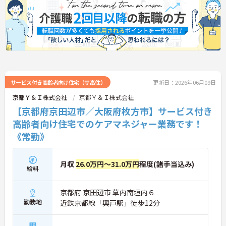
の職場です。ご興味のある方は詳細等をお伝えしま
すので、お気軽にお問い合わせください。
サービス付き高齢者向け住宅（サ高住）
更新日：2026年06月09日
京都Ｙ＆Ｉ株式会社
京都Ｙ＆Ｉ株式会社
【京都府京田辺市／大阪府枚方市】サービス付き
高齢者向け住宅でのケアマネジャー業務です！
《常勤》
月収
26.0万円～31.0万円
程度(諸手当込み)
給料
京都府 京田辺市 草内南垣内６
勤務地
近鉄京都線「興戸駅」徒歩12分