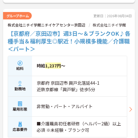
協力し合える環境が整っています。また、介護福祉
士手当に加えて、在籍年数に応じた手当やキャリア
アップ手当、お子様を持つ方に向けた子ども手当な
グループホーム
更新日：2026年08月04日
どが手厚く用意されており、パートタイムであって
株式会社ニチイ学館ニチイケアセンター京田辺
株式会社ニチイ学館
も専門職として高く評価され、安心して長く働き続
けられる待遇が整っていることが最大の魅力です。
【京都府／京田辺市】週3日～＆ブランクOK♪各
種手当＆福利厚生◎駅近！小規模多機能／介護職
★おすすめPOINT★
＜パート＞
【国家資格を活かして着実な時給アップが期待でき
る環境です】
・介護福祉士の資格手当に加えて、在籍年数に応じ
て時給に加算される手当があるため、長く勤めるほ
時給
1,237円
～
給料
ど確実な給与アップが期待できます。
・業務スキルに応じたステップテストに合格するこ
とでキャリアアップ手当が支給されるため、日々の
京都府 京田辺市 興戸北落延44-1
質の高いケアがしっかりと給与に反映されます。
勤務地
近鉄京都線「興戸駅」徒歩5分
【ライフスタイルに合わせた柔軟な働き方が可能な
環境です】
非常勤・パート・アルバイト
・週3日からの勤務が可能でシフトの時間帯も相談
雇用形態
できるため、ご家庭やプライベートと両立しながら
無理のないペースで働けます。
■介護職員初任者研修（ヘルパー2級）以上
・満10歳から18歳のお子様を持つ方に向けた子ども
応募要件
必須 ※未経験・ブランク可
手当が時給に加算されるため、子育て世代の介護福
祉士の方も安心して長く働けます。