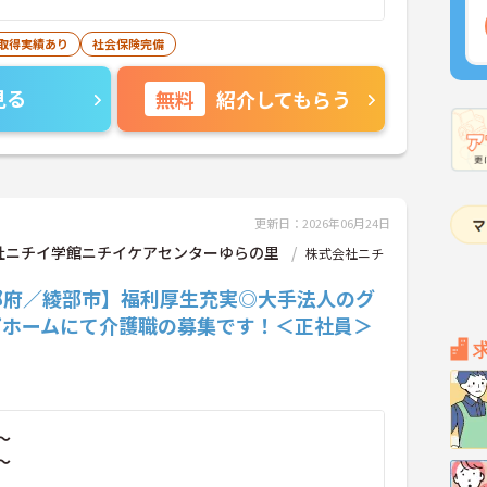
暇取得実績あり
社会保険完備
見る
無料
紹介してもらう
更新日：2026年06月24日
社ニチイ学館ニチイケアセンターゆらの里
株式会社ニチ
都府／綾部市】福利厚生充実◎大手法人のグ
プホームにて介護職の募集です！＜正社員＞
～
～