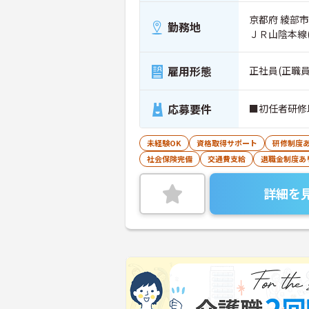
京都府 綾部市
勤務地
ＪＲ山陰本線
雇用形態
正社員(正職員
応募要件
■初任者研修
未経験OK
資格取得サポート
研修制度
社会保険完備
交通費支給
退職金制度あ
詳細を