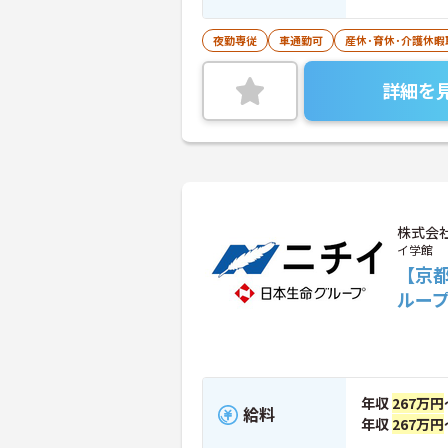
夜勤専従
車通勤可
産休･育休･介護休
詳細を
株式会
イ学館
【京
ルー
年収
267万円
給料
年収
267万円