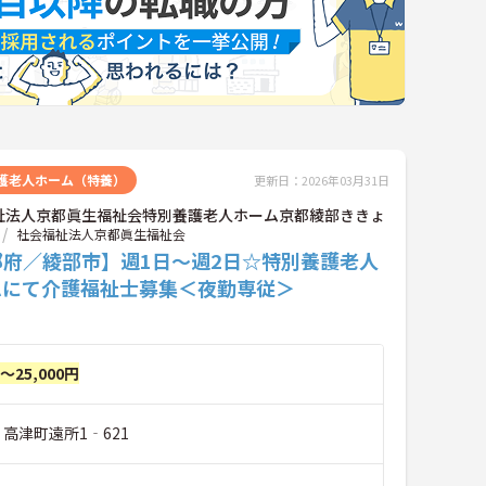
護老人ホーム（特養）
更新日：2026年03月31日
祉法人京都眞生福祉会特別養護老人ホーム京都綾部ききょ
社会福祉法人京都眞生福祉会
都府／綾部市】週1日～週2日☆特別養護老人
ムにて介護福祉士募集＜夜勤専従＞
円～25,000円
 高津町遠所1‐621