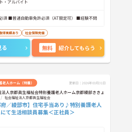
ト・アルバイト
必須 ■普通自動車免許必須（AT限定可） ■経験不問
暇取得実績あり
社会保険完備
見る
無料
紹介してもらう
護老人ホーム（特養）
更新日：2026年03月31日
祉法人京都眞生福祉会特別養護老人ホーム京都綾部ききょ
社会福祉法人京都眞生福祉会
都府／綾部市】住宅手当あり♪特別養護老人
ムにて生活相談員募集＜正社員＞