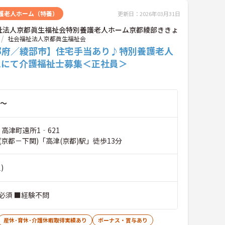
護老人ホーム（特養）
更新日：2026年03月31日
祉法人京都眞生福祉会特別養護老人ホーム京都綾部ききょ
社会福祉法人京都眞生福祉会
都府／綾部市】住宅手当あり♪特別養護老人
ムにて介護福祉士募集＜正社員＞
～
 高津町遠所1‐621
京都－下関)「高津(京都)駅」徒歩13分
)
必須 ■経験不問
産休･育休･介護休暇取得実績あり
ボーナス・賞与あり