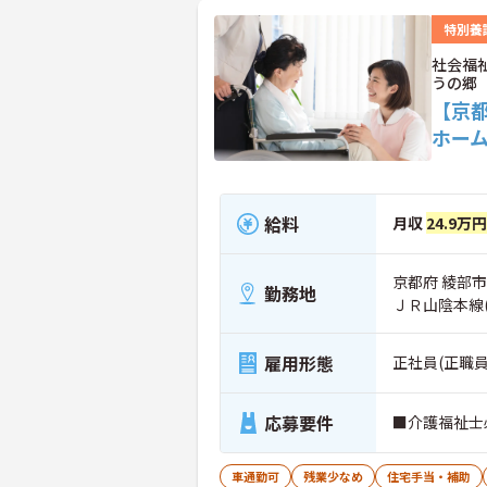
特別養
社会福
うの郷
【京
ホー
給料
月収
24.9万円
京都府 綾部市
勤務地
ＪＲ山陰本線(
雇用形態
正社員(正職員
応募要件
■介護福祉士
車通勤可
残業少なめ
住宅手当・補助