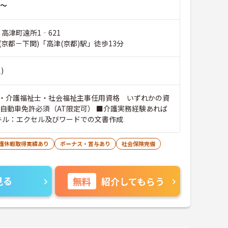
～
 高津町遠所1‐621
京都－下関)「高津(京都)駅」徒歩13分
)
・介護福祉士・社会福祉主事任用資格 いずれかの資
通自動車免許必須（AT限定可） ■介護実務経験あれば
スキル：エクセル及びワードでの文書作成
介護休暇取得実績あり
ボーナス・賞与あり
社会保険完備
見る
無料
紹介してもらう