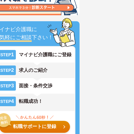
イナビ介護職に
気軽にご相談
下さい！
1
マイナビ介護職にご登録
STEP
2
求人のご紹介
STEP
3
面接・条件交渉
STEP
4
転職成功！
STEP
転職サポートに登録