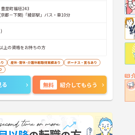
 豊里町福垣243
(京都－下関)「綾部駅」バス・車10分
)
以上の資格をお持ちの方
あり
産休･育休･介護休暇取得実績あり
ボーナス・賞与あり
り
見る
無料
紹介してもらう