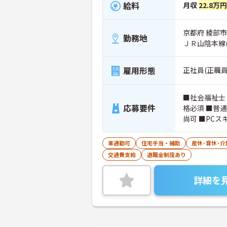
給料
月収
22.8万円
京都府 綾部市
勤務地
ＪＲ山陰本線(
雇用形態
正社員(正職員
■社会福祉士
応募要件
格必須 ■普
尚可 ■PC
車通勤可
住宅手当・補助
産休･育休･
交通費支給
退職金制度あり
詳細を