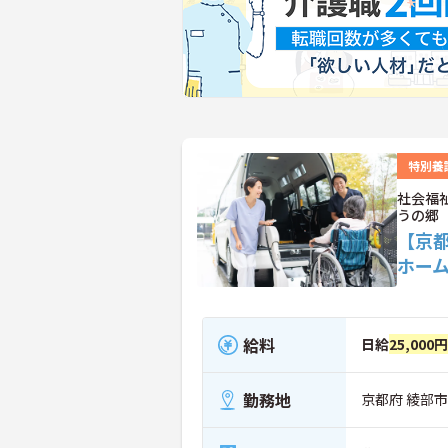
特別養
社会福
うの郷
【京
ホー
給料
日給
25,000
勤務地
京都府 綾部市