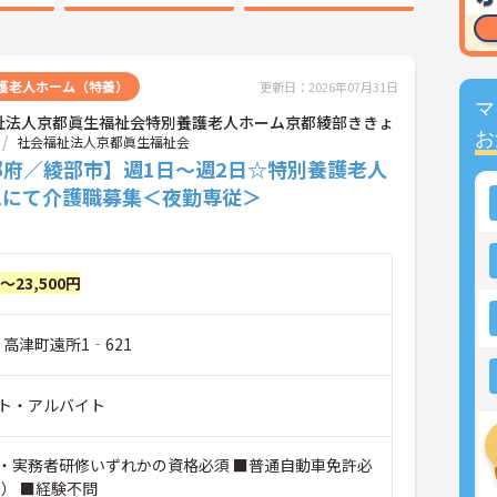
護老人ホーム（特養）
更新日：2026年07月31日
マ
祉法人京都眞生福祉会特別養護老人ホーム京都綾部ききょ
お
社会福祉法人京都眞生福祉会
都府／綾部市】週1日～週2日☆特別養護老人
ムにて介護職募集＜夜勤専従＞
円～23,500円
 高津町遠所1‐621
ト・アルバイト
・実務者研修いずれかの資格必須 ■普通自動車免許必
可） ■経験不問