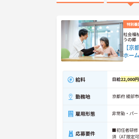
特別養
社会福
うの郷
【京
ホー
給料
日給
22,000
勤務地
京都府 綾部市
雇用形態
非常勤・パー
■初任者研修
応募要件
須（AT限定