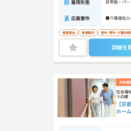
雇用形態
非常勤・パー
応募要件
■介護福祉士
夜勤専従
車通勤可
産休･育休･介護休
詳細を
特別養
社会福
うの郷
【京
ホー