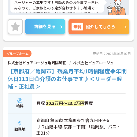
ネージャーの募集です！日勤のみのお仕事で土日休
みなので、ご家族との予定が合わせやすい職場です
◎あなたの業務経験を、ぜひ職場で活かしてみませ
んか？ご興味のある方は、面接ポイントをお伝えし
ますので、お気軽にご連絡ください。
詳細を見る
無料
紹介してもらう
グループホーム
更新日：2026年06月02日
株式会社ピュアロージュ亀岡陽風荘
株式会社ピュアロージュ
【京都府／亀岡市】残業月平均1時間程度◆年間
休日113日◎介護のお仕事です♪＜リーダー候
補・正社員＞
月収
20.3万円～23.2万円
程度
給料
京都府 亀岡市 本梅町東加舎九日田9-6
ＪＲ山陰本線(京都－下関)「亀岡駅」バス・
勤務地
車21分