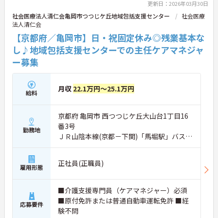
さい！
更新日：2026年03月30日
社会医療法人清仁会亀岡市つつじケ丘地域包括支援センター
社会医療
法人清仁会
【京都府／亀岡市】日・祝固定休み◎残業基本な
し♪地域包括支援センターでの主任ケアマネジャ
ー募集
月収
22.1万円～25.1万円
給料
京都府 亀岡市 西つつじケ丘大山台1丁目16
番3号
勤務地
ＪＲ山陰本線(京都－下関)「馬堀駅」バス・
車5分
正社員(正職員)
雇用形態
■介護支援専門員（ケアマネジャー）必須
■原付免許または普通自動車運転免許 ■経
応募要件
験不問