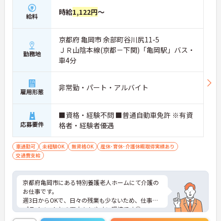
時給
1,122円
～
給料
京都府 亀岡市 余部町谷川尻11-5
ＪＲ山陰本線(京都－下関)「亀岡駅」バス・
勤務地
車4分
非常勤・パート・アルバイト
雇用形態
■資格・経験不問 ■普通自動車免許 ※有資
応募要件
格者・経験者優遇
車通勤可
未経験OK
無資格OK
産休･育休･介護休暇取得実績あり
交通費支給
京都府亀岡市にある特別養護老人ホームにて介護の
お仕事です。
週3日からOKで、日々の残業も少ないため、仕事と
プライベートとの両立もしやすい環境です◎
ご興味がある方は是非一度マイナビまでお問い合わ