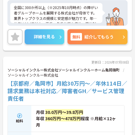
全国に300か所以上（※2025年10月時点）の障がい
者グループホームを展開する株式会社が母体です。
業界トップクラスの規模と安定感が魅力です。年間
休日は114日以上、夏季・冬季休暇や産休・育休制
度もしっかり整っており、プライベートとの両立も
可能。これまでのご経験を活かし、新しいキャリア
詳細を見る
無料
紹介してもらう
を築きたい方、ぜひご応募ください。20代から60代
まで、幅広い年代の方が活躍できる職場です。ご興
味のある方は詳細等をお伝えしますので、お気軽に
お問い合わせください。
更新日：2026年07月08日
ソーシャルインクルー株式会社ソーシャルインクルーホーム亀岡篠町
ソーシャルインクルー株式会社
【京都府／亀岡市】月給30万円～／年休114日／
請求業務は本社対応／障害者GH／サービス管理
責任者
月収
30.0万円～39.8万円
年収
360万円～478万円
程度 ※月給×12ヶ
給料
月