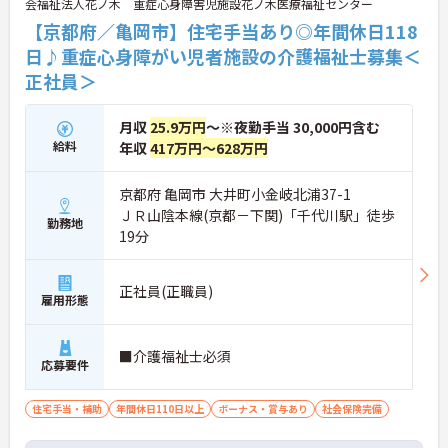
会福祉法人花ノ木 重症心身障害児施設花ノ木医療福祉センター
【京都府／亀岡市】住宅手当あり◎年間休日118
日♪重症心身障がい児者施設の介護福祉士募集＜
正社員＞
月収
25.9万円
～※夜勤手当 30,000円含む
給料
年収
417万円～628万円
京都府 亀岡市 大井町小金岐北浦37-1
ＪＲ山陰本線(京都－下関)「千代川駅」徒歩
勤務地
19分
正社員(正職員)
雇用形態
■介護福祉士必須
応募要件
住宅手当・補助
年間休日110日以上
ボーナス・賞与あり
社会保険完備