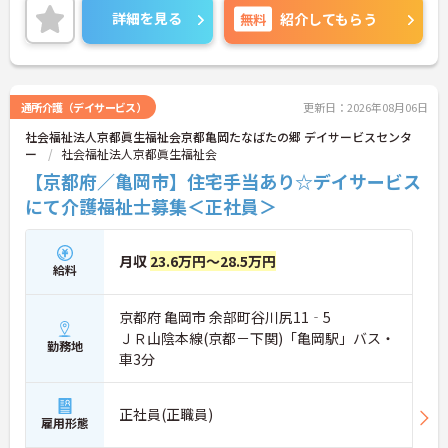
せください。さらに詳細などお伝えします！
詳細を見る
無料
紹介してもらう
通所介護（デイサービス）
更新日：2026年08月06日
社会福祉法人京都眞生福祉会京都亀岡たなばたの郷 デイサービスセンタ
ー
社会福祉法人京都眞生福祉会
【京都府／亀岡市】住宅手当あり☆デイサービス
にて介護福祉士募集＜正社員＞
月収
23.6万円～28.5万円
給料
京都府 亀岡市 余部町谷川尻11‐5
ＪＲ山陰本線(京都－下関)「亀岡駅」バス・
勤務地
車3分
正社員(正職員)
雇用形態