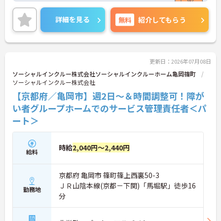
数施設を横断的に担当し、現場支援とパートスタッ
フのサポートを行うハイクラスなポジションです。
詳細を見る
無料
紹介してもらう
最新設備とバリアフリーが完備され、スタッフの身
体的負担が少なく、広域手当5万円が付与されるこ
とで高い給与水準を実現しています。年間休日114
日の確保や、献立・レシピの完全標準化による業務
効率化など、ワークライフバランスを保ちながら定
更新日：2026年07月08日
年70歳まで長期的に活躍できる制度が盤石に整って
ソーシャルインクルー株式会社ソーシャルインクルーホーム亀岡篠町
います。複数施設を経験することで培われるマネジ
ソーシャルインクルー株式会社
メント視点は、将来的なエリアマネージャーへのキ
【京都府／亀岡市】週2日～＆時間調整可！障が
ャリアアップにも直結しており、最新の環境で専門
性を発揮したいプロフェッショナルの方にお勧めで
い者グループホームでのサービス管理責任者＜パ
す。
ート＞
★おすすめPOINT★
・広域支援員として複数のホームを巡るため、各ホ
時給
2,040円～2,440円
ームのパートスタッフの教育やサポートにも携わる
給料
ことができ、現場の介助業務にとどまらず、施設運
営や人材育成の視点を養うことで、将来のエリアマ
京都府 亀岡市 篠町篠上西裏50-3
ネージャー候補としてのステップアップに直結しま
す。
ＪＲ山陰本線(京都－下関)「馬堀駅」徒歩16
勤務地
・定年70歳、再雇用75歳までという業界屈指の制度
分
があり、20代から60代まで幅広い年代が活躍してい
ます。年間休日も114日確保されているため、無理
なく長期的なキャリアを築いていただけます。