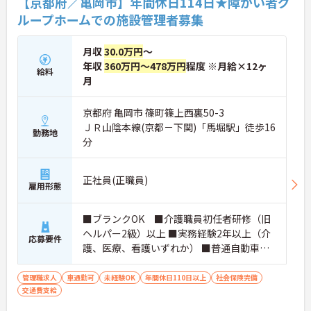
【京都府／亀岡市】年間休日114日★障がい者グ
わせください。
ループホームでの施設管理者募集
月収
30.0万円
～
年収
360万円～478万円
程度 ※月給×12ヶ
給料
月
京都府 亀岡市 篠町篠上西裏50-3
ＪＲ山陰本線(京都－下関)「馬堀駅」徒歩16
勤務地
分
正社員(正職員)
雇用形態
■ブランクOK ■介護職員初任者研修（旧
ヘルパー2級）以上 ■実務経験2年以上（介
応募要件
護、医療、看護いずれか） ■普通自動車運
転免許(AT限定可) ※管理業務に就かれて
いた方歓迎
管理職求人
車通勤可
未経験OK
年間休日110日以上
社会保険完備
交通費支給