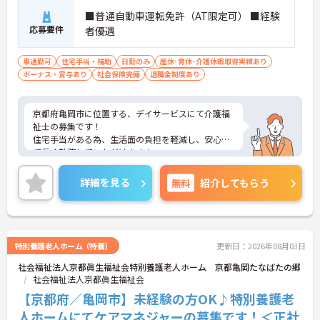
■普通自動車運転免許（AT限定可） ■経験
応募要件
者優遇
車通勤可
住宅手当・補助
日勤のみ
産休･育休･介護休暇取得実績あり
ボーナス・賞与あり
社会保険完備
退職金制度あり
京都府亀岡市に位置する、デイサービスにて介護福
祉士の募集です！
住宅手当がある為、生活面の負担を軽減し、安心し
て長く勤務していただけます☆
また、昇給・賞与があるので、モチベーションを保
ちながら働くことができます♪
詳細を見る
無料
紹介してもらう
さらに、マイカー通勤可能なので通勤らくらくです
◎
ご興味のある方には、面接対策ポイントなど、さら
に詳細をお話しいたしますのでお気軽にご相談くだ
さい！
特別養護老人ホーム（特養）
更新日：2026年08月03日
社会福祉法人京都眞生福祉会特別養護老人ホーム 京都亀岡たなばたの郷
社会福祉法人京都眞生福祉会
【京都府／亀岡市】未経験の方OK♪特別養護老
人ホームにてケアマネジャーの募集です！＜正社