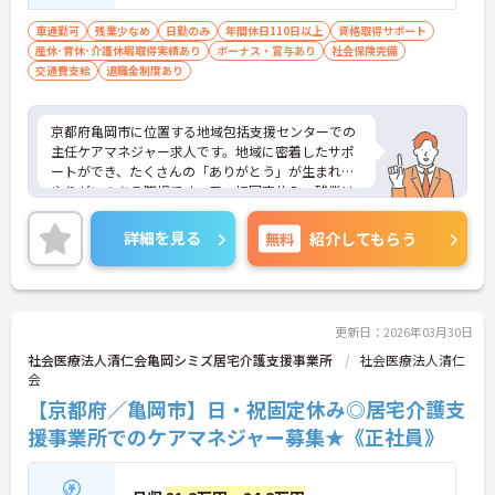
車通勤可
残業少なめ
日勤のみ
年間休日110日以上
資格取得サポート
産休･育休･介護休暇取得実績あり
ボーナス・賞与あり
社会保険完備
交通費支給
退職金制度あり
京都府亀岡市に位置する地域包括支援センターでの
主任ケアマネジャー求人です。地域に密着したサポ
ートができ、たくさんの「ありがとう」が生まれる
やりがいのある職場です。日・祝固定休み、残業は
基本なく、プライベートとの両立もしやすい環境で
す。ご興味のある方には、面接対策ポイントなど、
詳細を見る
無料
紹介してもらう
さらに詳細をお話しいたしますのでお気軽にご相談
ください！
更新日：2026年03月30日
社会医療法人清仁会亀岡シミズ居宅介護支援事業所
社会医療法人清仁
会
【京都府／亀岡市】日・祝固定休み◎居宅介護支
援事業所でのケアマネジャー募集★《正社員》