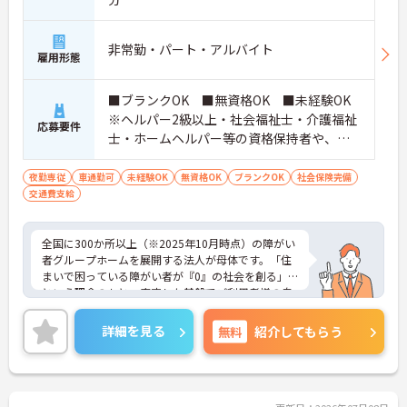
非常勤・パート・アルバイト
雇用形態
■ブランクOK ■無資格OK ■未経験OK
※ヘルパー2級以上・社会福祉士・介護福祉
応募要件
士・ホームヘルパー等の資格保持者や、福
祉系業務経験者、障害者支援施設経験者、
生活支援員、障害者支援員、就労支援員、
夜勤専従
車通勤可
未経験OK
無資格OK
ブランクOK
社会保険完備
交通費支給
生活相談員等の経験歓迎
全国に300か所以上（※2025年10月時点）の障がい
者グループホームを展開する法人が母体です。「住
まいで困っている障がい者が『0』の社会を創る」
という理念のもと、安定した基盤でご利用者様の自
立を支援しています。週1日からの勤務が可能で、W
ワークや扶養内での勤務も歓迎しており、ご自身の
詳細を見る
無料
紹介してもらう
ペースで働けます。20代から60代まで幅広い世代が
活躍中で、未経験や無資格の方でも安心してスター
トできるよう、先輩スタッフが丁寧にサポートしま
す。昇給の機会は年2回あり、頑張りが評価される環
境です。正社員登用制度や産休・育休制度も整って