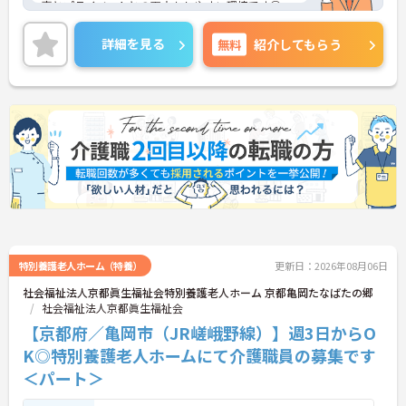
事とプライベートとの両立もしやすい環境です◎
ご興味がある方は是非一度マイナビまでお問い合わ
せください。さらに詳細などお伝えします！
詳細を見る
無料
紹介してもらう
特別養護老人ホーム（特養）
更新日：2026年08月06日
社会福祉法人京都眞生福祉会特別養護老人ホーム 京都亀岡たなばたの郷
社会福祉法人京都眞生福祉会
【京都府／亀岡市（JR嵯峨野線）】週3日からO
K◎特別養護老人ホームにて介護職員の募集です
＜パート＞