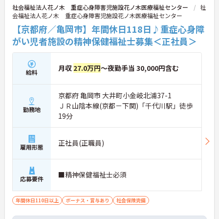
社会福祉法人花ノ木 重症心身障害児施設花ノ木医療福祉センター
社
会福祉法人花ノ木 重症心身障害児施設花ノ木医療福祉センター
【京都府／亀岡市】年間休日118日♪重症心身障
がい児者施設の精神保健福祉士募集＜正社員＞
月収
27.0万円
～夜勤手当 30,000円含む
給料
京都府 亀岡市 大井町小金岐北浦37-1
ＪＲ山陰本線(京都－下関)「千代川駅」徒歩
勤務地
19分
正社員(正職員)
雇用形態
■精神保健福祉士必須
応募要件
年間休日110日以上
ボーナス・賞与あり
社会保険完備