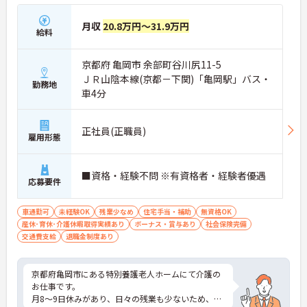
月収
20.8万円～31.9万円
給料
京都府 亀岡市 余部町谷川尻11-5
ＪＲ山陰本線(京都－下関)「亀岡駅」バス・
勤務地
車4分
正社員(正職員)
雇用形態
■資格・経験不問 ※有資格者・経験者優遇
応募要件
車通勤可
未経験OK
残業少なめ
住宅手当・補助
無資格OK
産休･育休･介護休暇取得実績あり
ボーナス・賞与あり
社会保険完備
交通費支給
退職金制度あり
京都府亀岡市にある特別養護老人ホームにて介護の
お仕事です。
月8～9日休みがあり、日々の残業も少ないため、仕