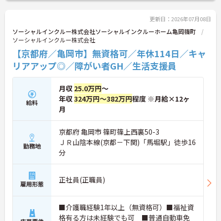
ています。一般社員研修や外部勉強会受講支援な
ど、スキルアップを支える制度が整っているため安
心です。また、請求・申請業務は本社専門部署が一
更新日：2026年07月08日
括対応するため、利用者さまへの支援に集中できま
ソーシャルインクルー株式会社ソーシャルインクルーホーム亀岡篠町
す。キャリアアップを目指したい方、プライベート
ソーシャルインクルー株式会社
と両立しながら専門性を高めたい方におすすめで
【京都府／亀岡市】無資格可／年休114日／キャ
す。ご興味のある方は詳細等をお伝えしますので、
お気軽にお問い合わせください。
リアアップ◎／障がい者GH／生活支援員
月収
25.0万円
～
年収
324万円～382万円
程度 ※月給×12ヶ
給料
月
京都府 亀岡市 篠町篠上西裏50-3
ＪＲ山陰本線(京都－下関)「馬堀駅」徒歩16
勤務地
分
正社員(正職員)
雇用形態
■介護職経験1年以上（無資格可）■福祉資
格有る方は未経験でも可 ■普通自動車免