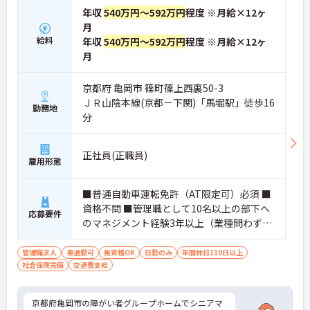
年収
540万円～592万円
程度 ※月給×12ヶ
月
給料
年収
540万円～592万円
程度 ※月給×12ヶ
月
京都府 亀岡市 篠町篠上西裏50-3
ＪＲ山陰本線(京都－下関)「馬堀駅」徒歩16
勤務地
分
正社員(正職員)
雇用形態
■普通自動車運転免許（AT限定可）必須 ■
資格不問 ■管理職として10名以上の部下へ
応募要件
のマネジメント経験3年以上（業種問わず）
や売り上げなどの数字管理経験必須 ■入居
営業経験、入居相談員経験、施設管理業務
管理職求人
車通勤可
無資格OK
日勤のみ
年間休日110日以上
社会保険完備
交通費支給
経験、面接等の採用業務経験あれば尚可 ■
介護業界に関する有資格者（介護職員初任
者研修、介護福祉士など）あれば尚可
京都府亀岡市の障がい者グループホームでシニアマ