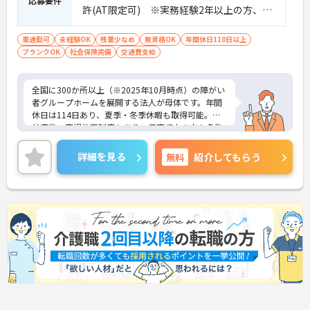
応募要件
許(AT限定可) ※実務経験2年以上の方、障
がい者福祉に関する経験をお持ちの方大歓
迎
車通勤可
未経験OK
残業少なめ
無資格OK
年間休日110日以上
ブランクOK
社会保険完備
交通費支給
全国に300か所以上（※2025年10月時点）の障がい
者グループホームを展開する法人が母体です。年間
休日は114日あり、夏季・冬季休暇も取得可能。産
前産後・育児休暇制度もあり、子育て中の方も多数
活躍中で、ワークライフバランスを大切にしながら
働ける環境が整っています。研修制度や外部勉強会
詳細を見る
無料
紹介してもらう
の受講支援もあり、スキルアップもしっかりサポー
ト。将来的には管理者やエリアマネージャーへのキ
ャリアアップも目指せます。20代から60代まで幅広
い年代のスタッフが活躍しており、和やかな雰囲気
の職場です。介護経験を活かしたい方、福祉の資格
をお持ちの方、安定した法人でキャリアを築きたい
方におすすめです。
★おすすめPOINT★
・生活支援員からスタートし、サービス管理責任者
やエリアマネージャーへと続く明確なステップアッ
プの道筋が用意されています。急成長中の企業であ