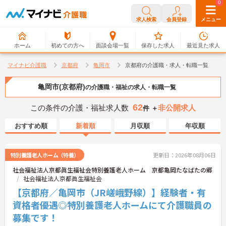
0
0
求人検索
会員登録
メニュー
ホーム
初めての方へ
面談会場一覧
保存した求人
最近見た求人
マイナビ介護職
京都府
亀岡市
京都府の介護職・求人・転職一覧
亀岡市(京都府)
の介護職・福祉の求人・転職一覧
62
この条件の介護・福祉求人数
非公開求人
件 ＋
おすすめ順
新着順
月収順
年収順
特別養護老人ホーム（特養）
更新日：2026年08月06日
社会福祉法人京都眞生福祉会特別養護老人ホーム 京都亀岡たなばたの郷
社会福祉法人京都眞生福祉会
【京都府／亀岡市（JR嵯峨野線）】経験者・有
資格者優遇◎特別養護老人ホームにて介護職員の
募集です！