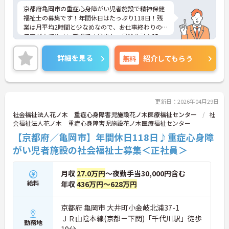
京都府亀岡市の重症心身障がい児者施設で精神保健
福祉士の募集です！年間休日はたっぷり118日！残
業は月平均2時間と少なめなので、お仕事終わりの
予定が立てやすい職場です◎また、昇給や計4.65ヵ
月分の賞与実績ありで待遇面もばっちり！あなたの
頑張りがしっかり評価されます♪ご興味のある方は
詳細を見る
無料
紹介してもらう
面接ポイントをお伝えしますので、お気軽にご連絡
ください！
更新日：2026年04月29日
社会福祉法人花ノ木 重症心身障害児施設花ノ木医療福祉センター
社
会福祉法人花ノ木 重症心身障害児施設花ノ木医療福祉センター
【京都府／亀岡市】年間休日118日♪重症心身障
がい児者施設の社会福祉士募集＜正社員＞
月収
27.0万円
～夜勤手当30,000円含む
給料
年収
436万円～628万円
京都府 亀岡市 大井町小金岐北浦37-1
ＪＲ山陰本線(京都－下関)「千代川駅」徒歩
勤務地
19分