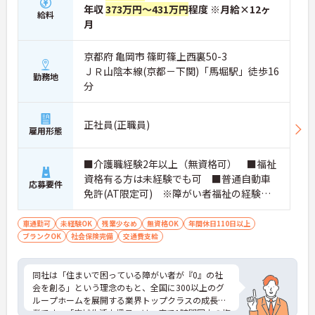
年収
373万円～431万円
程度 ※月給×12ヶ
給料
月
京都府 亀岡市 篠町篠上西裏50-3
ＪＲ山陰本線(京都－下関)「馬堀駅」徒歩16
勤務地
分
正社員(正職員)
雇用形態
■介護職経験2年以上（無資格可） ■福祉
資格有る方は未経験でも可 ■普通自動車
応募要件
免許(AT限定可) ※障がい者福祉の経験は
不問です。※実務経験2年以上の方、障がい
者福祉に関する経験をお持ちの方大歓迎
車通勤可
未経験OK
残業少なめ
無資格OK
年間休日110日以上
ブランクOK
社会保険完備
交通費支給
同社は「住まいで困っている障がい者が『0』の社
会を創る」という理念のもと、全国に300以上のグ
ループホームを展開する業界トップクラスの成長企
業です。「広域生活支援員」は、車で1時間圏内の複