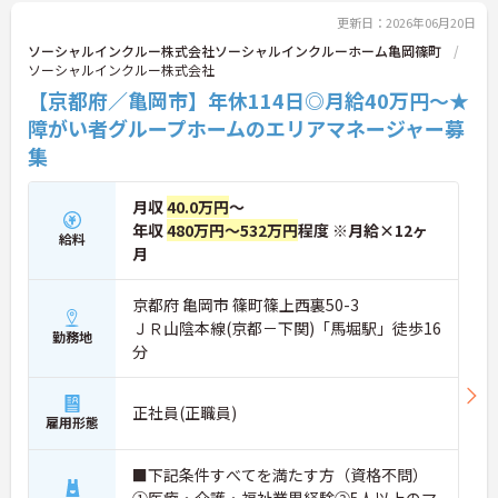
るためポストも豊富にあり、専門性を高めながらマ
更新日：2026年06月20日
ネジメント職への挑戦も視野に入れていただけま
す。
ソーシャルインクルー株式会社ソーシャルインクルーホーム亀岡篠町
・年間休日114日、残業月平均10時間程度という就
ソーシャルインクルー株式会社
業環境に加え、産前産後休暇や育児休暇制度がしっ
【京都府／亀岡市】年休114日◎月給40万円～★
かりと整備されています。オンとオフの切り替えを
障がい者グループホームのエリアマネージャー募
明確にし、心身ともに充実した状態で長くご活躍い
ただけます。
集
・グループホーム一棟あたりの入居者様20名定員を
常時2～4名のスタッフで支援、国基準を上回る人員
月収
40.0万円
～
配置や夜間複数名体制が敷かれているため、業務に
追われることなくご利用者様のペースに合わせたサ
年収
480万円～532万円
程度 ※月給×12ヶ
給料
ポートが可能です。施設も専用設計で働きやすく、
月
ご自身の理想とする福祉を実践できる環境が整って
います。
京都府 亀岡市 篠町篠上西裏50-3
ＪＲ山陰本線(京都－下関)「馬堀駅」徒歩16
勤務地
分
正社員(正職員)
雇用形態
■下記条件すべてを満たす方（資格不問）
①医療・介護・福祉業界経験②5人以上のマ