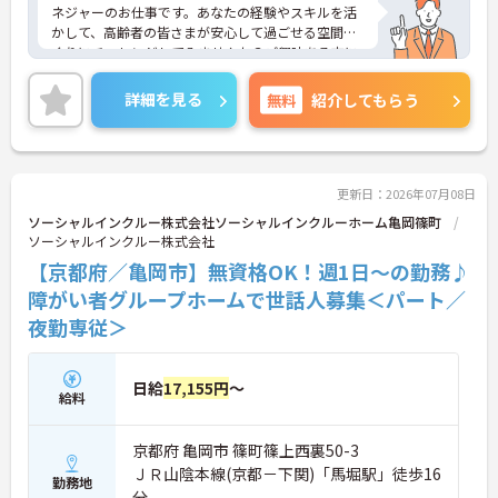
ネジャーのお仕事です。あなたの経験やスキルを活
かして、高齢者の皆さまが安心して過ごせる空間づ
くりにチャレンジしてみませんか？ご興味ある方に
は、面接対策ポイントなど、さらに詳細をお話しい
たしますのでお気軽にご相談ください。
詳細を見る
無料
紹介してもらう
更新日：2026年07月08日
ソーシャルインクルー株式会社ソーシャルインクルーホーム亀岡篠町
ソーシャルインクルー株式会社
【京都府／亀岡市】無資格OK！週1日～の勤務♪
障がい者グループホームで世話人募集＜パート／
夜勤専従＞
日給
17,155円
～
給料
京都府 亀岡市 篠町篠上西裏50-3
ＪＲ山陰本線(京都－下関)「馬堀駅」徒歩16
勤務地
分