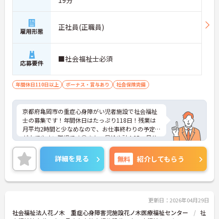
正社員(正職員)
雇用形態
■社会福祉士必須
応募要件
年間休日110日以上
ボーナス・賞与あり
社会保険完備
京都府亀岡市の重症心身障がい児者施設で社会福祉
士の募集です！年間休日はたっぷり118日！残業は
月平均2時間と少なめなので、お仕事終わりの予定
が立てやすい職場です◎また、昇給や計4.65ヵ月分
の賞与実績ありで待遇面もばっちり！あなたの頑張
りがしっかり評価されます♪ご興味のある方は面接
詳細を見る
無料
紹介してもらう
ポイントをお伝えしますので、お気軽にご連絡くだ
さい！
更新日：2026年04月29日
社会福祉法人花ノ木 重症心身障害児施設花ノ木医療福祉センター
社