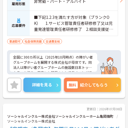
非常勤・パート・アルバイト
雇用形態
・全施設がバリアフリー設計かつ最新設備を備えて
おり、清潔感にあふれた美しい環境です。ハード面
に加え、ソフト面でも「献立の事前決定・レシピ完
■下記1.2.3を満たす方が対象（ブランクO
備」により現場の負担が大幅に軽減されています。
K） 1.サービス管理責任者研修修了又は児
応募要件
ご利用者様の安全性はもちろん、働くスタッフにと
童発達管理責任者研修修了 2.相談支援従事
っても身体的負担が少なく、高いモチベーションを
者初任者研修修了又は相談支援従事者実務
保って業務に集中できます。
者研修修了 3.普通自動車運転免許(AT限定
車通勤可
社会保険完備
交通費支給
可)
全国に300カ所以上（2025年10月時点）の障がい者
グループホームを展開する株式会社が母体です。同
法人は障がい者グループホームの施設数日本トップ
クラスを誇り、安定した基盤のもとで働くことがで
きます。 週2日～、勤務時間は調整可能、平日のみ
の勤務もご相談いただけます。子育て中の方も多数
詳細を見る
無料
紹介してもらう
活躍されているなど、ライフスタイルに合わせた柔
軟な働き方が実現できる環境です。20代から60代ま
で幅広い年代のスタッフが在籍しており、風通しの
良い職場です。キャリアアップを目指す方には、正
社員登用制度も用意されています。資格を活かし、
更新日：2026年07月08日
ワークライフバランスを大切にしながら長期的にキ
ソーシャルインクルー株式会社ソーシャルインクルーホーム亀岡篠町
ャリアを築きたい方におすすめです。 ご興味のある
ソーシャルインクルー株式会社
方は詳細等をお伝えしますので、お気軽にお問い合