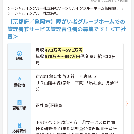
更新日：2026年07月08日
いるため、ライフステージに合わせて長く働き続け
ソーシャルインクルー株式会社ソーシャルインクルーホーム亀岡篠町
られます。介護に挑戦したい方や、空いた時間を有
ソーシャルインクルー株式会社
効活用したい方におすすめです。ご興味のある方は
【京都府／亀岡市】障がい者グループホームでの
詳細等をお伝えしますので、お気軽にお問い合わせ
ください。
管理者兼サービス管理責任者の募集です！＜正社
員＞
月収
48.2万円～58.1万円
年収
579万円～697万円
程度 ※月給×12ヶ
給料
月
京都府 亀岡市 篠町篠上西裏50-3
ＪＲ山陰本線(京都－下関)「馬堀駅」徒歩16
勤務地
分
正社員(正職員)
雇用形態
下記すべてを満たす方 ①サービス管理責
任者研修修了(または児童発達管理責任者研
応募要件