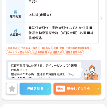
車3分
正社員(正職員)
雇用形態
■初任者研修・実務者研修いずれか必須 ■
普通自動車運転免許（AT限定可）必須 ■経
応募要件
験者優遇
車通勤可
住宅手当・補助
日勤のみ
産休･育休･介護休暇取得実績あり
ボーナス・賞与あり
社会保険完備
交通費支給
退職金制度あり
京都府亀岡市に位置する、デイサービスにて介護職
の募集です！
住宅手当がある為、生活面の負担を軽減し、安心し
て長く勤務していただけます☆
また、昇給・賞与があるので、モチベーションを保
ちながら働くことができます♪
詳細を見る
無料
紹介してもらう
さらに、マイカー通勤可能なので通勤らくらくです
◎
ご興味のある方には、面接対策ポイントなど、さら
に詳細をお話しいたしますのでお気軽にご相談くだ