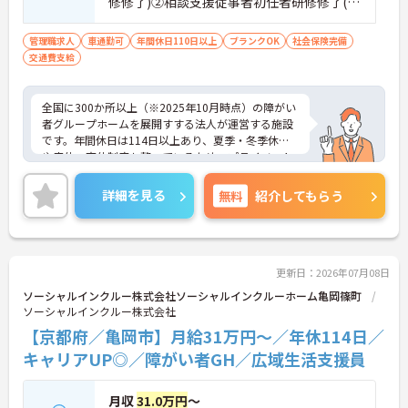
修修了)②相談支援従事者初任者研修修了(ま
たは相談支援従事者実務者研修修了)③普通
自動車運転免許(AT限定可)
管理職求人
車通勤可
年間休日110日以上
ブランクOK
社会保険完備
交通費支給
全国に300か所以上（※2025年10月時点）の障がい
者グループホームを展開すする法人が運営する施設
です。年間休日は114日以上あり、夏季・冬季休暇
や産休・育休制度も整っているため、プライベート
を大切にしながら長く働けます。20代からシニアま
で幅広い年代のスタッフが活躍しており、子育て中
詳細を見る
無料
紹介してもらう
の方も多いので、お互いに協力し合える温かい雰囲
気です。研修制度や外部勉強会の受講支援もあり、
働きながらスキルアップを目指せる環境が魅力。請
求業務は本社が一括対応するため、ご利用者さまの
支援やスタッフの育成といった現場のマネジメント
更新日：2026年07月08日
業務に集中できます。これまでの経験や資格を活か
ソーシャルインクルー株式会社ソーシャルインクルーホーム亀岡篠町
し、安定した環境でキャリアを築きたい方をお待ち
ソーシャルインクルー株式会社
しています。ご興味のある方は詳細等をお伝えしま
【京都府／亀岡市】月給31万円～／年休114日／
すので、お気軽にお問い合わせください。
キャリアUP◎／障がい者GH／広域生活支援員
月収
31.0万円
～