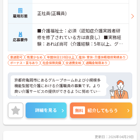
正社員(正職員)
雇用形態
■介護福祉士：必須（認知症介護実践者研
修を修了されている方は直良し） ■実務経
応募要件
験：あれば尚可（介護経験：5年以上、グル
ープホーム勤務経験）
車通勤可
残業少なめ
年間休日110日以上
産休･育休･介護休暇取得実績あり
ボーナス・賞与あり
社会保険完備
交通費支給
退職金制度あり
京都府亀岡市にあるグループホームおよび小規模多
機能型居宅介護における介護職員の募集です。より
良い介護サービスの提供ができるように努めていま
す。
介護業務はもちろんリーダー候補として職員のマネ
ジメントや教育・育成、ご利用者やご家族との連絡
詳細を見る
無料
紹介してもらう
等の業務を行っていただきます。
ご興味のある方には、面接対策ポイントなど、さら
に詳細をお話しいたしますのでお気軽にご相談くだ
さい！
更新日：2026年04月29日