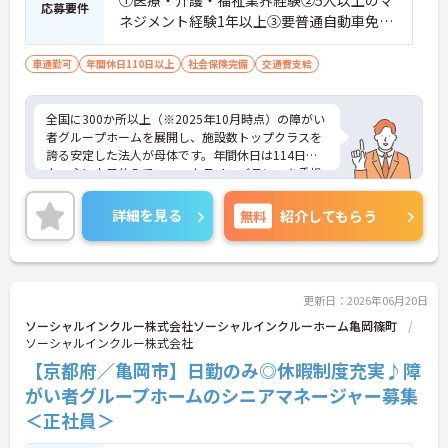
応募要件
ネジメント経験1年以上③要普通自動車免許
（AT限定可）※介護業界に関する有資格者
（介護職員初任者研修、介護福祉士な
車通勤可
年間休日110日以上
社会保険完備
交通費支給
ど）、営業経験（業種問わず）、障がい福
祉経験歓迎
全国に300か所以上（※2025年10月時点）の障がい
者グループホームを展開し、施設数トップクラスを
誇る安定した法人が母体です。年間休日は114日以
上、主に土日休みで、ワークライフバランスを重視
した働き方が可能です。産前産後・育児休暇制度も
あり、子育て世代も安心して働ける環境が整ってい
詳細を見る
無料
紹介してもらう
ます。一般社員研修や外部勉強会受講支援制度など
を通じて着実にスキルアップもできます。チームを
まとめ、メンバーの成長を後押しすることにやりが
いを感じる方、新しい挑戦に意欲的な方にぴったり
の職場です。ご興味のある方は詳細等をお伝えしま
更新日：2026年06月20日
すので、お気軽にお問い合わせください。
ソーシャルインクルー株式会社ソーシャルインクルーホーム亀岡篠町
ソーシャルインクルー株式会社
【京都府／亀岡市】日勤のみ◎休暇制度充実♪障
がい者グループホームのシニアマネージャー募集
＜正社員＞