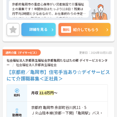
京都府亀岡市の重症心身障がい児者施設で介護福祉
士の募集です！年間休日はたっぷり118日！残業は
月平均2時間と少なめなので、お仕事終わりの予定
が立てやすい職場です◎また、住宅手当をはじめと
した各種手当に加え、昇給や計4.65ヵ月分の賞与実
績ありで待遇面もばっちり！あなたの頑張りがしっ
詳細を見る
無料
紹介してもらう
かり評価されます♪ご興味のある方は面接ポイント
をお伝えしますので、お気軽にご連絡ください！
通所介護（デイサービス）
更新日：2026年03月31日
社会福祉法人京都眞生福祉会京都亀岡たなばたの郷 デイサービスセンタ
ー
社会福祉法人京都眞生福祉会
【京都府／亀岡市】住宅手当あり☆デイサービス
にて介護職募集＜正社員＞
月収
22.0万円
～
給料
京都府 亀岡市 余部町谷川尻11‐5
ＪＲ山陰本線(京都－下関)「亀岡駅」バス・
勤務地