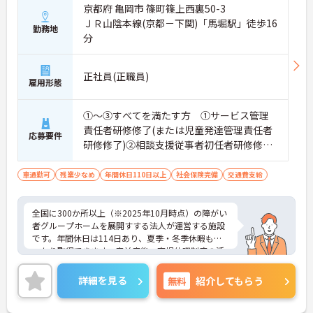
京都府 亀岡市 篠町篠上西裏50-3
ＪＲ山陰本線(京都－下関)「馬堀駅」徒歩16
勤務地
分
正社員(正職員)
雇用形態
①～③すべてを満たす方 ①サービス管理
責任者研修修了(または児童発達管理責任者
応募要件
研修修了)②相談支援従事者初任者研修修了
(または相談支援従事者実務者研修修了)③普
通自動車運転免許(AT限定可)
車通勤可
残業少なめ
年間休日110日以上
社会保険完備
交通費支給
全国に300か所以上（※2025年10月時点）の障がい
者グループホームを展開すする法人が運営する施設
です。年間休日は114日あり、夏季・冬季休暇もし
っかり取得できます。産前産後・育児休暇制度の活
用実績も豊富で、子育て中の方も多数活躍してお
り、ライフステージに変化があっても安心して長く
詳細を見る
無料
紹介してもらう
働ける環境です。職場では20代から60代まで幅広い
年代のスタッフがそれぞれの経験を活かして活躍し