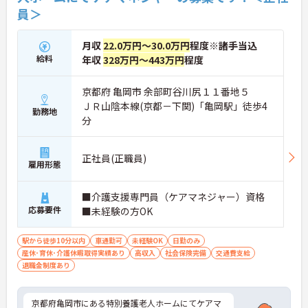
員＞
月収
22.0万円～30.0万円
程度※諸手当込
給料
年収
328万円～443万円
程度
京都府 亀岡市 余部町谷川尻１１番地５
ＪＲ山陰本線(京都－下関)「亀岡駅」徒歩4
勤務地
分
正社員(正職員)
雇用形態
■介護支援専門員（ケアマネジャー）資格
応募要件
■未経験の方OK
駅から徒歩10分以内
車通勤可
未経験OK
日勤のみ
産休･育休･介護休暇取得実績あり
高収入
社会保険完備
交通費支給
退職金制度あり
京都府亀岡市にある特別養護老人ホームにてケアマ