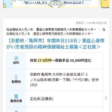
更新日：2026年04月29日
社会福祉法人花ノ木 重症心身障害児施設花ノ木医療福祉センター
社
会福祉法人花ノ木 重症心身障害児施設花ノ木医療福祉センター
【京都府／亀岡市】年間休日118日♪重症心身障
がい児者施設の精神保健福祉士募集＜正社員＞
月収
27.0万円
～夜勤手当 30,000円含む
給料
京都府 亀岡市 大井町小金岐北浦37-1
ＪＲ山陰本線(京都－下関)「千代川駅」徒歩
勤務地
19分
正社員(正職員)
雇用形態