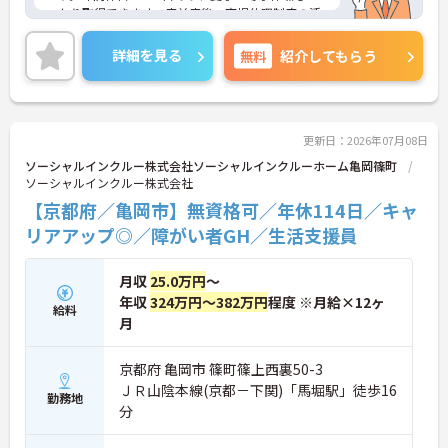
っかり取得できます。産前産後・育児休暇制度の活
用実績も豊富で、子育て中の方も多数活躍してお
り、ライフステージに変化があっても安心して長く
詳細を見る
無料
紹介してもらう
働ける環境です。職場では20代から60代まで幅広い
年代のスタッフがそれぞれの経験を活かして活躍し
ています。一般社員研修や外部勉強会受講支援な
ど、スキルアップを支える制度が整っているため安
心です。また、請求・申請業務は本社専門部署が一
更新日：2026年07月08日
括対応するため、利用者さまへの支援に集中できま
ソーシャルインクルー株式会社ソーシャルインクルーホーム亀岡篠町
す。キャリアアップを目指したい方、プライベート
ソーシャルインクルー株式会社
と両立しながら専門性を高めたい方におすすめで
【京都府／亀岡市】無資格可／年休114日／キャ
す。ご興味のある方は詳細等をお伝えしますので、
お気軽にお問い合わせください。
リアアップ◎／障がい者GH／生活支援員
月収
25.0万円
～
年収
324万円～382万円
程度 ※月給×12ヶ
給料
月
京都府 亀岡市 篠町篠上西裏50-3
ＪＲ山陰本線(京都－下関)「馬堀駅」徒歩16
勤務地
分