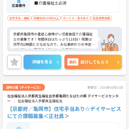
■介護福祉士必須
応募要件
住宅手当・補助
年間休日110日以上
ボーナス・賞与あり
社会保険完備
京都府亀岡市の重症心身障がい児者施設で介護福祉
士の募集です！年間休日はたっぷり118日！残業は
月平均2時間と少なめなので、お仕事終わりの予定
が立てやすい職場です◎また、住宅手当をはじめと
した各種手当に加え、昇給や計4.65ヵ月分の賞与実
績ありで待遇面もばっちり！あなたの頑張りがしっ
詳細を見る
無料
紹介してもらう
かり評価されます♪ご興味のある方は面接ポイント
をお伝えしますので、お気軽にご連絡ください！
通所介護（デイサービス）
更新日：2026年03月31日
社会福祉法人京都眞生福祉会京都亀岡たなばたの郷 デイサービスセンタ
ー
社会福祉法人京都眞生福祉会
【京都府／亀岡市】住宅手当あり☆デイサービス
にて介護職募集＜正社員＞