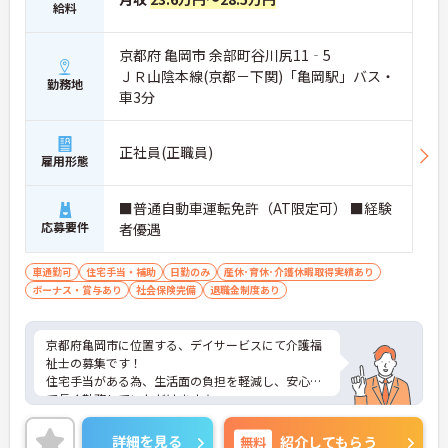
給料
京都府 亀岡市 余部町谷川尻11‐5
ＪＲ山陰本線(京都－下関)「亀岡駅」バス・
勤務地
車3分
正社員(正職員)
雇用形態
■普通自動車運転免許（AT限定可） ■経験
応募要件
者優遇
車通勤可
住宅手当・補助
日勤のみ
産休･育休･介護休暇取得実績あり
ボーナス・賞与あり
社会保険完備
退職金制度あり
京都府亀岡市に位置する、デイサービスにて介護福
祉士の募集です！
住宅手当がある為、生活面の負担を軽減し、安心し
て長く勤務していただけます☆
また、昇給・賞与があるので、モチベーションを保
ちながら働くことができます♪
詳細を見る
無料
紹介してもらう