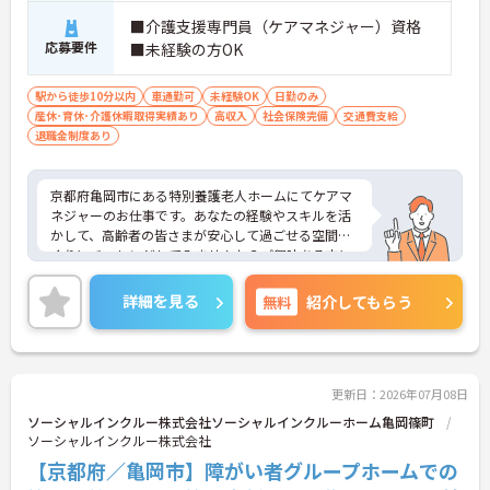
■介護支援専門員（ケアマネジャー）資格
応募要件
■未経験の方OK
駅から徒歩10分以内
車通勤可
未経験OK
日勤のみ
産休･育休･介護休暇取得実績あり
高収入
社会保険完備
交通費支給
退職金制度あり
京都府亀岡市にある特別養護老人ホームにてケアマ
ネジャーのお仕事です。あなたの経験やスキルを活
かして、高齢者の皆さまが安心して過ごせる空間づ
くりにチャレンジしてみませんか？ご興味ある方に
は、面接対策ポイントなど、さらに詳細をお話しい
たしますのでお気軽にご相談ください。
詳細を見る
無料
紹介してもらう
更新日：2026年07月08日
ソーシャルインクルー株式会社ソーシャルインクルーホーム亀岡篠町
ソーシャルインクルー株式会社
【京都府／亀岡市】障がい者グループホームでの