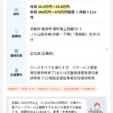
月収
30.0万円～39.8万円
年収
360万円～478万円
程度 ※月給×12ヶ
給料
月
京都府 亀岡市 篠町篠上西裏50-3
ＪＲ山陰本線(京都－下関)「馬堀駅」徒歩16
勤務地
分
正社員(正職員)
雇用形態
①～③すべてを満たす方 ①サービス管理
責任者研修修了(または児童発達管理責任者
応募要件
研修修了)②相談支援従事者初任者研修修了
(または相談支援従事者実務者研修修了)③普
通自動車運転免許(AT限定可)
車通勤可
残業少なめ
年間休日110日以上
社会保険完備
交通費支給
全国に300か所以上（※2025年10月時点）の障がい
者グループホームを展開すする法人が運営する施設
です。年間休日は114日あり、夏季・冬季休暇もし