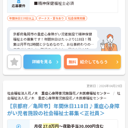
■精神保健福祉士必須
応募要件
年間休日110日以上
ボーナス・賞与あり
社会保険完備
京都府亀岡市の重症心身障がい児者施設で精神保健
福祉士の募集です！年間休日はたっぷり118日！残
業は月平均2時間と少なめなので、お仕事終わりの
予定が立てやすい職場です◎また、昇給や計4.65ヵ
月分の賞与実績ありで待遇面もばっちり！あなたの
頑張りがしっかり評価されます♪ご興味のある方は
詳細を見る
無料
紹介してもらう
面接ポイントをお伝えしますので、お気軽にご連絡
ください！
更新日：2026年04月29日
社会福祉法人花ノ木 重症心身障害児施設花ノ木医療福祉センター
社
会福祉法人花ノ木 重症心身障害児施設花ノ木医療福祉センター
【京都府／亀岡市】年間休日118日♪重症心身障
がい児者施設の社会福祉士募集＜正社員＞
月収
27.0万円
～夜勤手当30,000円含む