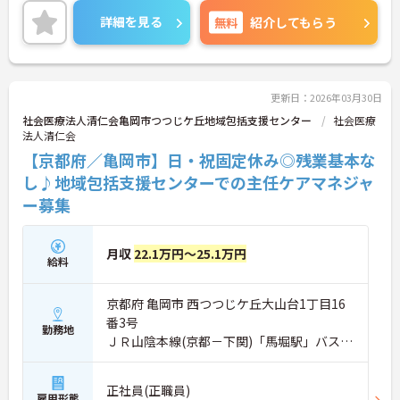
ちながら働くことができます♪
詳細を見る
無料
紹介してもらう
さらに、マイカー通勤可能なので通勤らくらくです
◎
ご興味のある方には、面接対策ポイントなど、さら
に詳細をお話しいたしますのでお気軽にご相談くだ
さい！
更新日：2026年03月30日
社会医療法人清仁会亀岡市つつじケ丘地域包括支援センター
社会医療
法人清仁会
【京都府／亀岡市】日・祝固定休み◎残業基本な
し♪地域包括支援センターでの主任ケアマネジャ
ー募集
月収
22.1万円～25.1万円
給料
京都府 亀岡市 西つつじケ丘大山台1丁目16
番3号
勤務地
ＪＲ山陰本線(京都－下関)「馬堀駅」バス・
車5分
正社員(正職員)
雇用形態