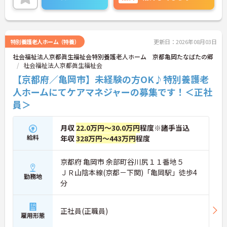
さらに、マイカー通勤可能なので通勤らくらくです
◎
ご興味のある方には、面接対策ポイントなど、さら
に詳細をお話しいたしますのでお気軽にご相談くだ
さい！
特別養護老人ホーム（特養）
更新日：2026年08月03日
社会福祉法人京都眞生福祉会特別養護老人ホーム 京都亀岡たなばたの郷
社会福祉法人京都眞生福祉会
【京都府／亀岡市】未経験の方OK♪特別養護老
人ホームにてケアマネジャーの募集です！＜正社
員＞
月収
22.0万円～30.0万円
程度※諸手当込
給料
年収
328万円～443万円
程度
京都府 亀岡市 余部町谷川尻１１番地５
ＪＲ山陰本線(京都－下関)「亀岡駅」徒歩4
勤務地
分
正社員(正職員)
雇用形態