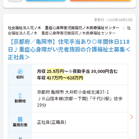
さい！
更新日：2026年04月29日
社会福祉法人花ノ木 重症心身障害児施設花ノ木医療福祉センター
社
会福祉法人花ノ木 重症心身障害児施設花ノ木医療福祉センター
【京都府／亀岡市】住宅手当あり◎年間休日118
日♪重症心身障がい児者施設の介護福祉士募集＜
正社員＞
月収
25.9万円
～※夜勤手当 30,000円含む
給料
年収
417万円～628万円
京都府 亀岡市 大井町小金岐北浦37-1
ＪＲ山陰本線(京都－下関)「千代川駅」徒歩
勤務地
19分
正社員(正職員)
雇用形態