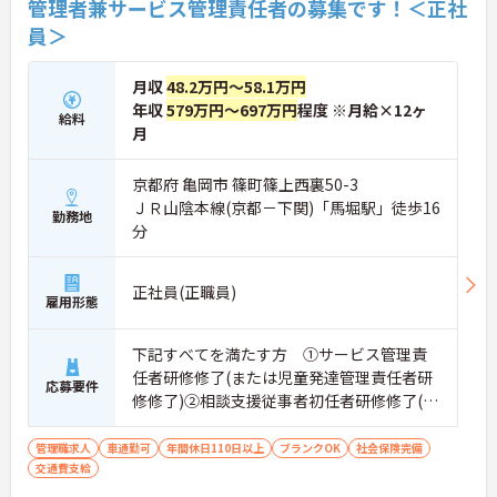
管理者兼サービス管理責任者の募集です！＜正社
員＞
月収
48.2万円～58.1万円
年収
579万円～697万円
程度 ※月給×12ヶ
給料
月
京都府 亀岡市 篠町篠上西裏50-3
ＪＲ山陰本線(京都－下関)「馬堀駅」徒歩16
勤務地
分
正社員(正職員)
雇用形態
下記すべてを満たす方 ①サービス管理責
任者研修修了(または児童発達管理責任者研
応募要件
修修了)②相談支援従事者初任者研修修了(ま
たは相談支援従事者実務者研修修了)③普通
自動車運転免許(AT限定可)
管理職求人
車通勤可
年間休日110日以上
ブランクOK
社会保険完備
交通費支給