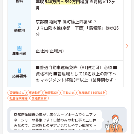
給料
年収
540万円～592万円
程度 ※月給×12ヶ
月
京都府 亀岡市 篠町篠上西裏50-3
ＪＲ山陰本線(京都－下関)「馬堀駅」徒歩16
勤務地
分
正社員(正職員)
雇用形態
■普通自動車運転免許（AT限定可）必須 ■
資格不問 ■管理職として10名以上の部下へ
応募要件
のマネジメント経験3年以上（業種問わず）
や売り上げなどの数字管理経験必須 ■入居
営業経験、入居相談員経験、施設管理業務
管理職求人
車通勤可
無資格OK
日勤のみ
年間休日110日以上
社会保険完備
交通費支給
経験、面接等の採用業務経験あれば尚可 ■
介護業界に関する有資格者（介護職員初任
者研修、介護福祉士など）あれば尚可
京都府亀岡市の障がい者グループホームでシニアマ
ネージャーの募集です！日勤のみのお仕事で土日休
みなので、ご家族との予定が合わせやすい職場です
◎あなたの業務経験を、ぜひ職場で活かしてみませ