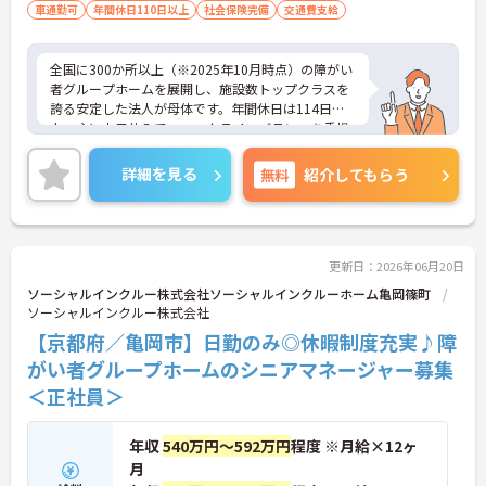
（介護職員初任者研修、介護福祉士な
車通勤可
年間休日110日以上
社会保険完備
交通費支給
ど）、営業経験（業種問わず）、障がい福
祉経験歓迎
全国に300か所以上（※2025年10月時点）の障がい
者グループホームを展開し、施設数トップクラスを
誇る安定した法人が母体です。年間休日は114日以
上、主に土日休みで、ワークライフバランスを重視
した働き方が可能です。産前産後・育児休暇制度も
あり、子育て世代も安心して働ける環境が整ってい
詳細を見る
無料
紹介してもらう
ます。一般社員研修や外部勉強会受講支援制度など
を通じて着実にスキルアップもできます。チームを
まとめ、メンバーの成長を後押しすることにやりが
いを感じる方、新しい挑戦に意欲的な方にぴったり
の職場です。ご興味のある方は詳細等をお伝えしま
更新日：2026年06月20日
すので、お気軽にお問い合わせください。
ソーシャルインクルー株式会社ソーシャルインクルーホーム亀岡篠町
ソーシャルインクルー株式会社
【京都府／亀岡市】日勤のみ◎休暇制度充実♪障
がい者グループホームのシニアマネージャー募集
＜正社員＞
年収
540万円～592万円
程度 ※月給×12ヶ
月