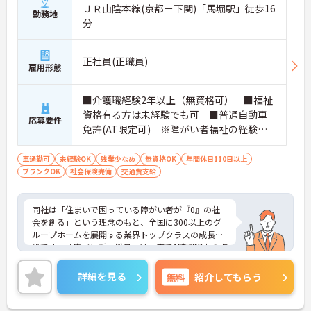
ＪＲ山陰本線(京都－下関)「馬堀駅」徒歩16
勤務地
分
正社員(正職員)
雇用形態
■介護職経験2年以上（無資格可） ■福祉
資格有る方は未経験でも可 ■普通自動車
応募要件
免許(AT限定可) ※障がい者福祉の経験は
不問です。※実務経験2年以上の方、障がい
者福祉に関する経験をお持ちの方大歓迎
車通勤可
未経験OK
残業少なめ
無資格OK
年間休日110日以上
ブランクOK
社会保険完備
交通費支給
同社は「住まいで困っている障がい者が『0』の社
会を創る」という理念のもと、全国に300以上のグ
ループホームを展開する業界トップクラスの成長企
業です。「広域生活支援員」は、車で1時間圏内の複
数施設を横断的に担当し、現場支援とパートスタッ
フのサポートを行うハイクラスなポジションです。
詳細を見る
無料
紹介してもらう
最新設備とバリアフリーが完備され、スタッフの身
体的負担が少なく、広域手当5万円が付与されるこ
とで高い給与水準を実現しています。年間休日114