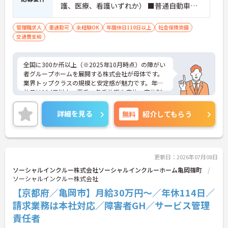
護、医療、看護いずれか） ■普通自動車運
っても身体的負担が少なく、高いモチベーションを
転免許(AT限定可) ※管理業務に就かれて
保って業務に集中できます。
いた方歓迎
管理職求人
車通勤可
未経験OK
年間休日110日以上
社会保険完備
交通費支給
全国に300か所以上（※2025年10月時点）の障がい
者グループホームを展開する株式会社が母体です。
業界トップクラスの規模と安定感が魅力です。年間
休日は114日以上、夏季・冬季休暇や産休・育休制
度もしっかり整っており、プライベートとの両立も
可能。これまでのご経験を活かし、新しいキャリア
詳細を見る
無料
紹介してもらう
を築きたい方、ぜひご応募ください。20代から60代
まで、幅広い年代の方が活躍できる職場です。ご興
味のある方は詳細等をお伝えしますので、お気軽に
お問い合わせください。
更新日：2026年07月08日
ソーシャルインクルー株式会社ソーシャルインクルーホーム亀岡篠町
ソーシャルインクルー株式会社
【京都府／亀岡市】月給30万円～／年休114日／
請求業務は本社対応／障害者GH／サービス管理
責任者