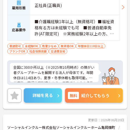
正社員(正職員)
雇用形態
■介護職経験1年以上（無資格可）■福祉資
格有る方は未経験でも可 ■普通自動車免
応募要件
許(AT限定可) ※実務経験2年以上の方、障
がい者福祉に関する経験をお持ちの方大歓
迎
車通勤可
未経験OK
残業少なめ
無資格OK
年間休日110日以上
ブランクOK
社会保険完備
交通費支給
全国に300か所以上（※2025年10月時点）の障がい
者グループホームを展開する法人が母体です。年間
休日は114日あり、夏季・冬季休暇も取得可能。産
前産後・育児休暇制度もあり、子育て中の方も多数
活躍中で、ワークライフバランスを大切にしながら
働ける環境が整っています。研修制度や外部勉強会
詳細を見る
無料
紹介してもらう
の受講支援もあり、スキルアップもしっかりサポー
ト。将来的には管理者やエリアマネージャーへのキ
ャリアアップも目指せます。20代から60代まで幅広
い年代のスタッフが活躍しており、和やかな雰囲気
の職場です。介護経験を活かしたい方、福祉の資格
更新日：2026年06月20日
をお持ちの方、安定した法人でキャリアを築きたい
ソーシャルインクルー株式会社ソーシャルインクルーホーム亀岡篠町
方におすすめです。