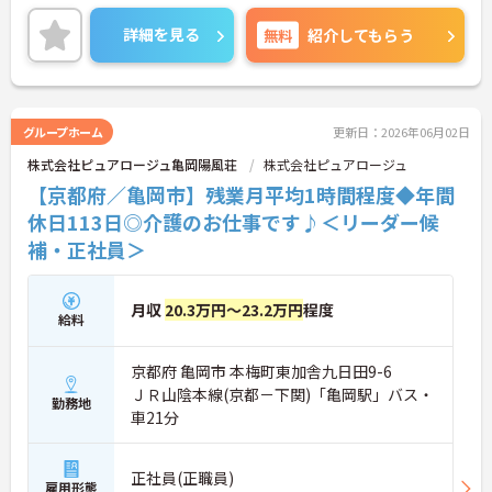
んか？ご興味のある方は、面接ポイントをお伝えし
ますので、お気軽にご連絡ください。
詳細を見る
無料
紹介してもらう
グループホーム
更新日：2026年06月02日
株式会社ピュアロージュ亀岡陽風荘
株式会社ピュアロージュ
【京都府／亀岡市】残業月平均1時間程度◆年間
休日113日◎介護のお仕事です♪＜リーダー候
補・正社員＞
月収
20.3万円～23.2万円
程度
給料
京都府 亀岡市 本梅町東加舎九日田9-6
ＪＲ山陰本線(京都－下関)「亀岡駅」バス・
勤務地
車21分
正社員(正職員)
雇用形態