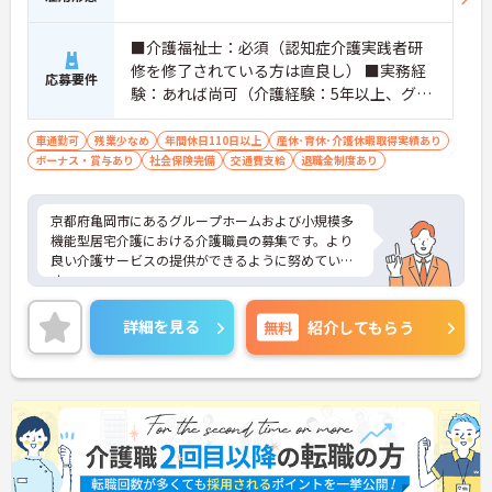
■介護福祉士：必須（認知症介護実践者研
修を修了されている方は直良し） ■実務経
応募要件
験：あれば尚可（介護経験：5年以上、グル
ープホーム勤務経験）
車通勤可
残業少なめ
年間休日110日以上
産休･育休･介護休暇取得実績あり
ボーナス・賞与あり
社会保険完備
交通費支給
退職金制度あり
京都府亀岡市にあるグループホームおよび小規模多
機能型居宅介護における介護職員の募集です。より
良い介護サービスの提供ができるように努めていま
す。
介護業務はもちろんリーダー候補として職員のマネ
ジメントや教育・育成、ご利用者やご家族との連絡
詳細を見る
無料
紹介してもらう
等の業務を行っていただきます。
ご興味のある方には、面接対策ポイントなど、さら
に詳細をお話しいたしますのでお気軽にご相談くだ
さい！