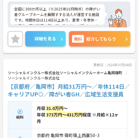
全国に300か所以上（※2025年10月時点）の障がい
者グループホームを展開すする法人が運営する施設
です。年間休日は114日以上あり、夏季・冬季休暇
や産休・育休制度も整っているため、プライベート
を大切にしながら長く働けます。20代からシニアま
で幅広い年代のスタッフが活躍しており、子育て中
詳細を見る
無料
紹介してもらう
の方も多いので、お互いに協力し合える温かい雰囲
気です。研修制度や外部勉強会の受講支援もあり、
働きながらスキルアップを目指せる環境が魅力。請
求業務は本社が一括対応するため、ご利用者さまの
支援やスタッフの育成といった現場のマネジメント
更新日：2026年07月08日
業務に集中できます。これまでの経験や資格を活か
ソーシャルインクルー株式会社ソーシャルインクルーホーム亀岡篠町
し、安定した環境でキャリアを築きたい方をお待ち
ソーシャルインクルー株式会社
しています。ご興味のある方は詳細等をお伝えしま
【京都府／亀岡市】月給31万円～／年休114日／
すので、お気軽にお問い合わせください。
キャリアUP◎／障がい者GH／広域生活支援員
月収
31.0万円
～
年収
373万円～431万円
程度 ※月給×12ヶ
給料
月
京都府 亀岡市 篠町篠上西裏50-3