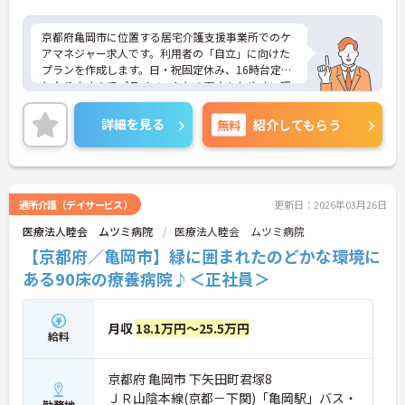
京都府亀岡市に位置する居宅介護支援事業所でのケ
アマネジャー求人です。利用者の「自立」に向けた
プランを作成します。日・祝固定休み、16時台定時
となりますのでプライベートとの両立もしやすい環
境です。ご興味のある方には、面接対策ポイントな
ど、さらに詳細をお話しいたしますのでお気軽にご
詳細を見る
無料
紹介してもらう
相談ください！
通所介護（デイサービス）
更新日：2026年03月26日
医療法人睦会 ムツミ病院
医療法人睦会 ムツミ病院
【京都府／亀岡市】緑に囲まれたのどかな環境に
ある90床の療養病院♪＜正社員＞
月収
18.1万円～25.5万円
給料
京都府 亀岡市 下矢田町君塚8
ＪＲ山陰本線(京都－下関)「亀岡駅」バス・
勤務地