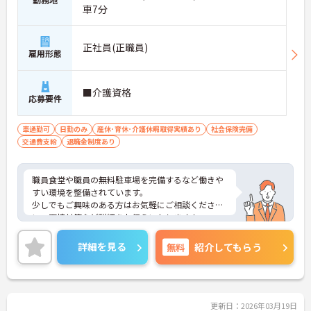
車7分
正社員(正職員)
雇用形態
■介護資格
応募要件
車通勤可
日勤のみ
産休･育休･介護休暇取得実績あり
社会保険完備
交通費支給
退職金制度あり
職員食堂や職員の無料駐車場を完備するなど働きや
すい環境を整備されています。
少しでもご興味のある方はお気軽にご相談くださ
い。面接対策など詳細をお伝えいたします！
詳細を見る
無料
紹介してもらう
更新日：2026年03月19日