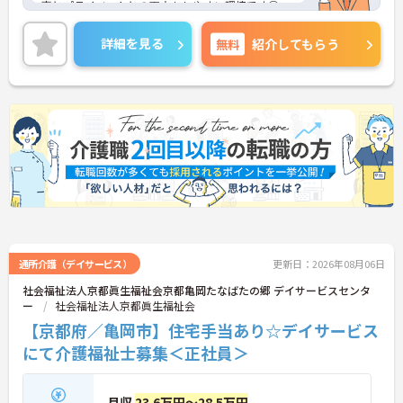
事とプライベートとの両立もしやすい環境です◎
ご興味がある方は是非一度マイナビまでお問い合わ
せください。さらに詳細などお伝えします！
詳細を見る
無料
紹介してもらう
通所介護（デイサービス）
更新日：2026年08月06日
社会福祉法人京都眞生福祉会京都亀岡たなばたの郷 デイサービスセンタ
ー
社会福祉法人京都眞生福祉会
【京都府／亀岡市】住宅手当あり☆デイサービス
にて介護福祉士募集＜正社員＞
月収
23.6万円～28.5万円