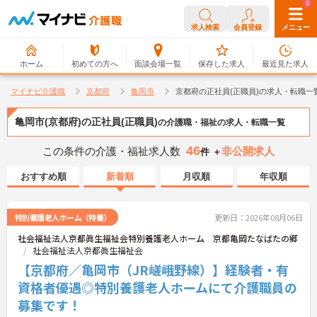
0
0
求人検索
会員登録
メニュー
ホーム
初めての方へ
面談会場一覧
保存した求人
最近見た求人
マイナビ介護職
京都府
亀岡市
京都府の正社員(正職員)の求人・転職一
亀岡市(京都府)の正社員(正職員)
の介護職・福祉の求人・転職一覧
46
この条件の介護・福祉求人数
非公開求人
件 ＋
おすすめ順
新着順
月収順
年収順
特別養護老人ホーム（特養）
更新日：2026年08月06日
社会福祉法人京都眞生福祉会特別養護老人ホーム 京都亀岡たなばたの郷
社会福祉法人京都眞生福祉会
【京都府／亀岡市（JR嵯峨野線）】経験者・有
資格者優遇◎特別養護老人ホームにて介護職員の
募集です！