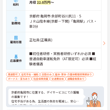
月収
22.0万円
～
給料
京都府 亀岡市 余部町谷川尻11‐5
ＪＲ山陰本線(京都－下関)「亀岡駅」バス・
勤務地
車3分
正社員(正職員)
雇用形態
■初任者研修・実務者研修いずれか必須 ■
普通自動車運転免許（AT限定可）必須 ■経
応募要件
験者優遇
車通勤可
住宅手当・補助
日勤のみ
産休･育休･介護休暇取得実績あり
ボーナス・賞与あり
社会保険完備
交通費支給
退職金制度あり
京都府亀岡市に位置する、デイサービスにて介護職
の募集です！
住宅手当がある為、生活面の負担を軽減し、安心し
て長く勤務していただけます☆
また、昇給・賞与があるので、モチベーションを保