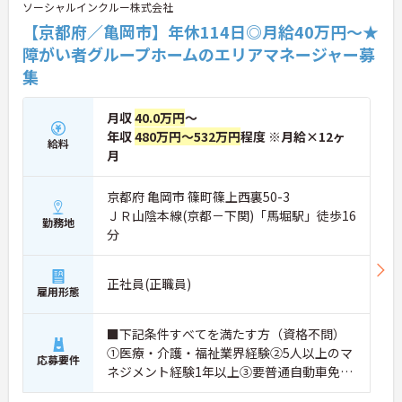
ソーシャルインクルー株式会社
【京都府／亀岡市】年休114日◎月給40万円～★
★おすすめPOINT★
・生活支援員からスタートし、サービス管理責任者
障がい者グループホームのエリアマネージャー募
やエリアマネージャーへと続く明確なステップアッ
集
プの道筋が用意されています。急成長中の企業であ
るためポストも豊富にあり、専門性を高めながらマ
ネジメント職への挑戦も視野に入れていただけま
月収
40.0万円
～
す。
年収
480万円～532万円
程度 ※月給×12ヶ
給料
・年間休日114日、残業月平均10時間程度という就
月
業環境に加え、産前産後休暇や育児休暇制度がしっ
かりと整備されています。オンとオフの切り替えを
明確にし、心身ともに充実した状態で長くご活躍い
京都府 亀岡市 篠町篠上西裏50-3
ただけます。
ＪＲ山陰本線(京都－下関)「馬堀駅」徒歩16
勤務地
・グループホーム一棟あたりの入居者様20名定員を
分
常時2～4名のスタッフで支援、国基準を上回る人員
配置や夜間複数名体制が敷かれているため、業務に
追われることなくご利用者様のペースに合わせたサ
正社員(正職員)
ポートが可能です。施設も専用設計で働きやすく、
雇用形態
ご自身の理想とする福祉を実践できる環境が整って
います。
■下記条件すべてを満たす方（資格不問）
①医療・介護・福祉業界経験②5人以上のマ
応募要件
ネジメント経験1年以上③要普通自動車免許
（AT限定可）※介護業界に関する有資格者