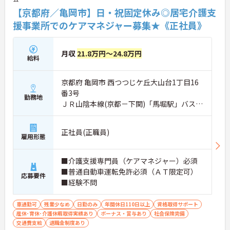
【京都府／亀岡市】日・祝固定休み◎居宅介護支
援事業所でのケアマネジャー募集★《正社員》
月収
21.8万円～24.8万円
給料
京都府 亀岡市 西つつじケ丘大山台1丁目16
番3号
勤務地
ＪＲ山陰本線(京都－下関)「馬堀駅」バス・
車5分
正社員(正職員)
雇用形態
■介護支援専門員（ケアマネジャー）必須
■普通自動車運転免許必須（ＡＴ限定可）
応募要件
■経験不問
車通勤可
残業少なめ
日勤のみ
年間休日110日以上
資格取得サポート
産休･育休･介護休暇取得実績あり
ボーナス・賞与あり
社会保険完備
交通費支給
退職金制度あり