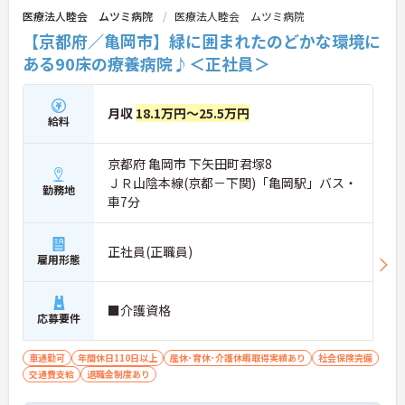
医療法人睦会 ムツミ病院
医療法人睦会 ムツミ病院
【京都府／亀岡市】緑に囲まれたのどかな環境に
ある90床の療養病院♪＜正社員＞
月収
18.1万円～25.5万円
給料
京都府 亀岡市 下矢田町君塚8
ＪＲ山陰本線(京都－下関)「亀岡駅」バス・
勤務地
車7分
正社員(正職員)
雇用形態
■介護資格
応募要件
車通勤可
年間休日110日以上
産休･育休･介護休暇取得実績あり
社会保険完備
交通費支給
退職金制度あり