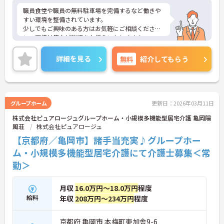
職員食堂や職員の無料駐車場を完備するなど働きや
すい環境を整備されています。
少しでもご興味のある方はお気軽にご相談くださ
い。面接対策など詳細をお伝えいたします！
詳細を見る
無料
紹介してもらう
グループホーム
更新日：2026年03月11日
株式会社ピュアロージュグループホーム・小規模多機能型居宅介護 亀岡陽
風荘
株式会社ピュアロージュ
【京都府／亀岡市】諸手当充実♪グループホー
ム・小規模多機能型居宅介護にて介護士募集＜常
勤＞
月収
16.0万円～18.0万円
程度
給料
年収
208万円～234万円
程度
京都府 亀岡市 本梅町東加舎9-6