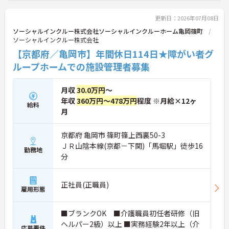
日の確保や、献立・レシピの完全標準化による業務
効率化など、ワークライフバランスを保ちながら定
更新日：2026年07月08日
年70歳まで長期的に活躍できる制度が盤石に整って
ソーシャルインクルー株式会社ソーシャルインクルーホーム亀岡篠町
います。複数施設を経験することで培われるマネジ
ソーシャルインクルー株式会社
メント視点は、将来的なエリアマネージャーへのキ
【京都府／亀岡市】年間休日114日★障がい者グ
ャリアアップにも直結しており、最新の環境で専門
性を発揮したいプロフェッショナルの方にお勧めで
ループホームでの施設管理者募集
す。
月収
30.0万円
～
★おすすめPOINT★
・広域支援員として複数のホームを巡るため、各ホ
年収
360万円～478万円
程度 ※月給×12ヶ
給料
ームのパートスタッフの教育やサポートにも携わる
月
ことができ、現場の介助業務にとどまらず、施設運
営や人材育成の視点を養うことで、将来のエリアマ
京都府 亀岡市 篠町篠上西裏50-3
ネージャー候補としてのステップアップに直結しま
ＪＲ山陰本線(京都－下関)「馬堀駅」徒歩16
す。
勤務地
・定年70歳、再雇用75歳までという業界屈指の制度
分
があり、20代から60代まで幅広い年代が活躍してい
ます。年間休日も114日確保されているため、無理
なく長期的なキャリアを築いていただけます。
正社員(正職員)
雇用形態
・全施設がバリアフリー設計かつ最新設備を備えて
おり、清潔感にあふれた美しい環境です。ハード面
に加え、ソフト面でも「献立の事前決定・レシピ完
■ブランクOK ■介護職員初任者研修（旧
備」により現場の負担が大幅に軽減されています。
ヘルパー2級）以上 ■実務経験2年以上（介
応募要件
ご利用者様の安全性はもちろん、働くスタッフにと