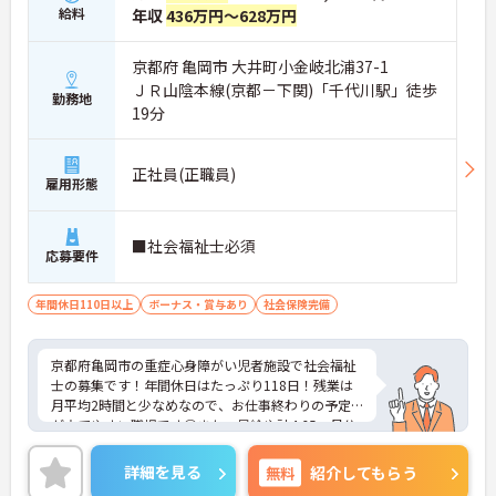
給料
年収
436万円～628万円
京都府 亀岡市 大井町小金岐北浦37-1
ＪＲ山陰本線(京都－下関)「千代川駅」徒歩
勤務地
19分
正社員(正職員)
雇用形態
■社会福祉士必須
応募要件
年間休日110日以上
ボーナス・賞与あり
社会保険完備
京都府亀岡市の重症心身障がい児者施設で社会福祉
士の募集です！年間休日はたっぷり118日！残業は
月平均2時間と少なめなので、お仕事終わりの予定
が立てやすい職場です◎また、昇給や計4.65ヵ月分
の賞与実績ありで待遇面もばっちり！あなたの頑張
りがしっかり評価されます♪ご興味のある方は面接
詳細を見る
無料
紹介してもらう
ポイントをお伝えしますので、お気軽にご連絡くだ