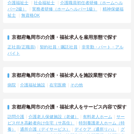
介護福祉士
社会福祉士
介護職員初任者研修（ホームヘル
パー2級）
実務者研修（ホームヘルパー1級）
精神保健福
祉士
無資格OK
京都府亀岡市の介護・福祉求人を雇用形態で探す
正社員(正職員)
契約社員・嘱託社員
非常勤・パート・アル
バイト
京都府亀岡市の介護・福祉求人を施設業態で探す
病院
介護福祉施設
在宅医療
その他
京都府亀岡市の介護・福祉求人をサービス内容で探す
訪問介護
介護老人保健施設（老健）
有料老人ホーム
サー
ビス付き高齢者向け住宅（サ高住）
特別養護老人ホーム（特
養）
通所介護（デイサービス）
デイケア（通所リハ）
グ