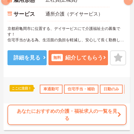
雇用形態
サービス
通所介護（デイサービス）
京都府亀岡市に位置する、デイサービスにて介護福祉士の募集で
す！
住宅手当がある為、生活面の負担を軽減し、安心して長く勤務して
いただけます☆
また、昇給・賞与があるので、モチベーションを保ちながら働くこ
とができます♪
詳細を見る
紹介してもらう
無料
さらに、マイカー通勤可能なので通勤らくらくです◎
ご興味のある方には、面接対策ポイントなど、さらに詳細をお話し
いたしますのでお気軽にご相談ください！
ここに注目！
休日110日以上
資格取得サポート
車通勤可
住宅手当・補助
産休･育休･介護休暇取得実績あり
日勤のみ
産
あなたにおすすめの介護・福祉求人の一覧を見
る