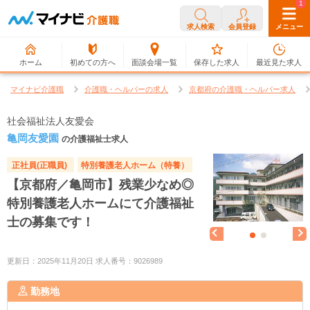
0
1
求人検索
会員登録
メニュー
ホーム
初めての方へ
面談会場一覧
保存した求人
最近見た求人
マイナビ介護職
介護職・ヘルパーの求人
京都府の介護職・ヘルパー求人
社会福祉法人友愛会
亀岡友愛園
の介護福祉士求人
正社員(正職員)
特別養護老人ホーム（特養）
【京都府／亀岡市】残業少なめ◎
特別養護老人ホームにて介護福祉
士の募集です！
更新日：2025年11月20日 求人番号：9026989
勤務地