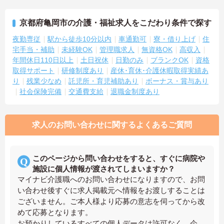
京都府亀岡市の介護・福祉求人をこだわり条件で探す
夜勤専従
駅から徒歩10分以内
車通勤可
寮・借り上げ
住
宅手当・補助
未経験OK
管理職求人
無資格OK
高収入
年間休日110日以上
土日祝休
日勤のみ
ブランクOK
資格
取得サポート
研修制度あり
産休･育休･介護休暇取得実績あ
り
残業少なめ
託児所・育児補助あり
ボーナス・賞与あり
社会保険完備
交通費支給
退職金制度あり
求人のお問い合わせに関するよくあるご質問
このページから問い合わせをすると、すぐに病院や
施設に個人情報が渡されてしまいますか？
マイナビ介護職へのお問い合わせになりますので、お問
い合わせ後すぐに求人掲載元へ情報をお渡しすることは
ございません。ご本人様より応募の意志を伺ってから改
めて応募となります。
お預かりしているすべての個人データは許可なく、企