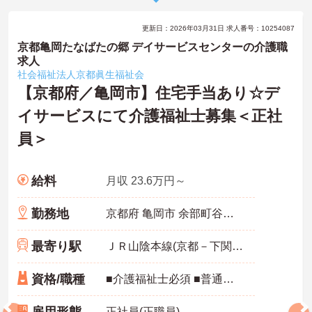
更新日：2026年03月31日 求人番号：10254087
京都亀岡たなばたの郷 デイサービスセンターの介護職
求人
社会福祉法人京都眞生福祉会
【京都府／亀岡市】住宅手当あり☆デ
イサービスにて介護福祉士募集＜正社
員＞
給料
月収 23.6万円～
勤務地
京都府 亀岡市 余部町谷川尻11‐5
最寄り駅
ＪＲ山陰本線(京都－下関)「亀岡駅」バス・車3分
資格/職種
■介護福祉士必須 ■普通自動車運転免許（AT限定可）必須 ■経験者優遇
正社員(正職員)