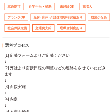
車通勤可
住宅手当・補助
未経験OK
高収入
ブランクOK
産休･育休･介護休暇取得実績あり
残業少なめ
社会保険完備
交通費支給
退職金制度あり
選考プロセス
[1] 応募フォームよりご応募ください
↓
[2] 弊社より面接日程の調整などの連絡をさせていただき
ます
↓
[3] 面接実施
↓
[4] 内定
↓
[5] 入職手続き