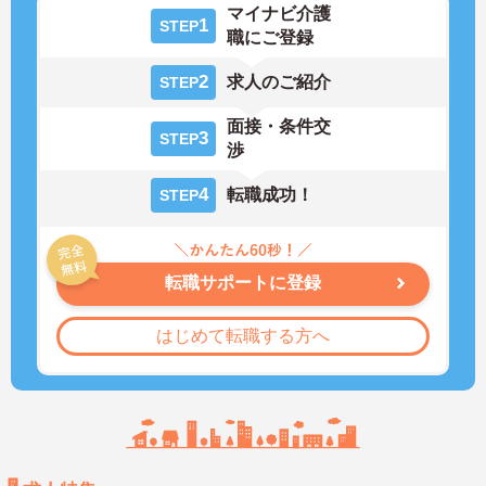
マイナビ介護
1
STEP
職にご登録
2
求人のご紹介
STEP
面接・条件交
3
STEP
渉
4
転職成功！
STEP
転職サポートに登録
はじめて転職する方へ