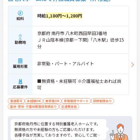
時給
1,180円～1,280円
給料
京都府 南丹市 八木町西田早田3番地
ＪＲ山陰本線(京都－下関)「八木駅」徒歩15
勤務地
分
非常勤・パート・アルバイト
雇用形態
■無資格・未経験可 ※介護福祉士あれば尚
応募要件
可
車通勤可
未経験OK
無資格OK
資格取得サポート
研修制度あり
産休･育休･介護休暇取得実績あり
交通費支給
京都府南丹市に位置する特別養護老人ホームです。
無資格の方や未経験の方もご応募いただけます。
各種手当が充実しておりますので、安心してご就業