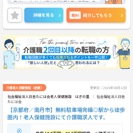
院グループの法人が母体で福利厚生等の待遇面も良
く、安心して長くお勤めいただきます。ご興味のあ
る方には、面接対策ポイントなど、さらに詳細をお
詳細を見る
無料
紹介してもらう
話しいたしますのでお気軽にご相談ください！
介護老人保健施設（老健）
更新日：2026年06月12日
社会福祉法人日吉たには会老人保健施設 はぎの里
社会福祉法人日吉
たには会
【京都府／南丹市】無料駐車場完備◎駅から徒歩
圏内！老人保健施設にて介護職求人です。