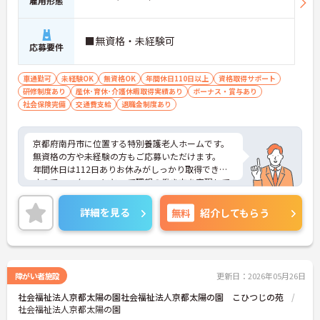
雇用形態
■無資格・未経験可
応募要件
車通勤可
未経験OK
無資格OK
年間休日110日以上
資格取得サポート
研修制度あり
産休･育休･介護休暇取得実績あり
ボーナス・賞与あり
社会保険完備
交通費支給
退職金制度あり
京都府南丹市に位置する特別養護老人ホームです。
無資格の方や未経験の方もご応募いただけます。
年間休日は112日ありお休みがしっかり取得できま
すので、スタッフにとって理想の働き方を実現して
います。
昇給や賞与制度があり頑張りが評価されてしっかり
詳細を見る
無料
紹介してもらう
と職員に還元されます。
ご興味のある方には、面接対策ポイントなど、さら
に詳細をお話しいたしますのでお気軽にご相談くだ
さい！
障がい者施設
更新日：2026年05月26日
社会福祉法人京都太陽の園社会福祉法人京都太陽の園 こひつじの苑
社会福祉法人京都太陽の園