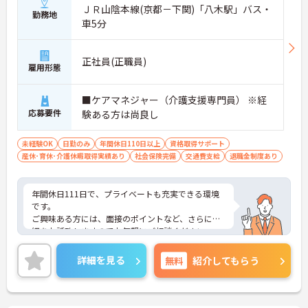
ＪＲ山陰本線(京都－下関)「八木駅」バス・
勤務地
車5分
正社員(正職員)
雇用形態
■ケアマネジャー（介護支援専門員） ※経
応募要件
験ある方は尚良し
未経験OK
日勤のみ
年間休日110日以上
資格取得サポート
産休･育休･介護休暇取得実績あり
社会保険完備
交通費支給
退職金制度あり
年間休日111日で、プライベートも充実できる環境
です。
ご興味ある方には、面接のポイントなど、さらに詳
細をお話致しますのでお気軽にご相談ください。
詳細を見る
無料
紹介してもらう