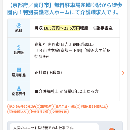
【京都府／南丹市】無料駐車場完備◎駅から徒歩
圏内！特別養護老人ホームにて介護職求人です。
月収
18.5万円～23.5万円
程度 ※諸手当込
給料
京都府 南丹市 日吉町胡麻萩原15
ＪＲ山陰本線(京都－下関)「鍼灸大学前駅」
勤務地
徒歩9分
正社員(正職員)
雇用形態
■介護福祉士 ※経験1年以上ある方
応募要件
駅から徒歩10分以内
車通勤可
住宅手当・補助
年間休日110日以上
研修制度あり
社会保険完備
交通費支給
人気のユニット型特養でのお仕事です。