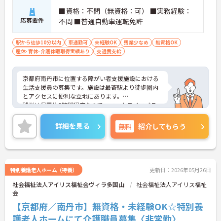
■資格：不問（無資格：可） ■実務経験：
応募要件
不問 ■普通自動車運転免許
駅から徒歩10分以内
車通勤可
未経験OK
残業少なめ
無資格OK
産休･育休･介護休暇取得実績あり
交通費支給
京都府南丹市に位置する障がい者支援施設における
生活支援員の募集です。施設は最寄駅より徒歩圏内
とアクセスに便利な立地にあります。
残業は月平均3時間程度なので、ワークライフバラ
ンスを保ちながらご勤務いただけます。また、勤務
日数は週1日～週5日で相談可能なので、無理なくご
詳細を見る
無料
紹介してもらう
勤務いただけます。
ご興味のある方には、面接対策ポイントなど、さら
に詳細をお話しいたしますのでお気軽にご相談くだ
さい！
特別養護老人ホーム（特養）
更新日：2026年05月26日
社会福祉法人アイリス福祉会ヴィラ多国山
社会福祉法人アイリス福祉
会
【京都府／南丹市】無資格・未経験OK☆特別養
護老人ホームにて介護職員募集〈非常勤〉