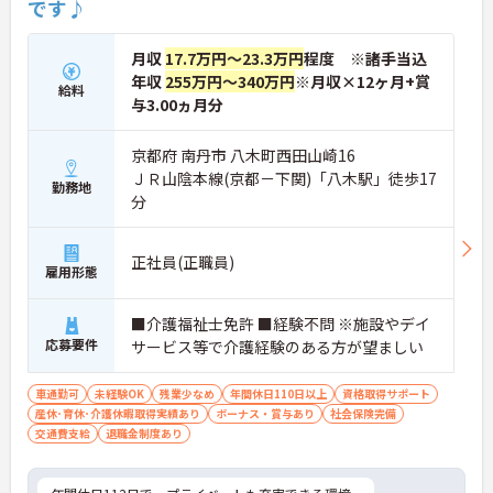
です♪
月収
17.7万円～23.3万円
程度 ※諸手当込
年収
255万円～340万円
※月収×12ヶ月+賞
給料
与3.00ヵ月分
京都府 南丹市 八木町西田山崎16
ＪＲ山陰本線(京都－下関)「八木駅」徒歩17
勤務地
分
正社員(正職員)
雇用形態
■介護福祉士免許 ■経験不問 ※施設やデイ
応募要件
サービス等で介護経験のある方が望ましい
車通勤可
未経験OK
残業少なめ
年間休日110日以上
資格取得サポート
産休･育休･介護休暇取得実績あり
ボーナス・賞与あり
社会保険完備
交通費支給
退職金制度あり