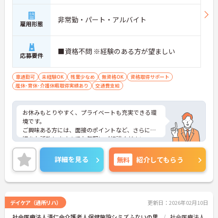
非常勤・パート・アルバイト
雇用形態
■資格不問 ※経験のある方が望ましい
応募要件
車通勤可
未経験OK
残業少なめ
無資格OK
資格取得サポート
産休･育休･介護休暇取得実績あり
交通費支給
お休みもとりやすく、プライベートも充実できる環
境です。
ご興味ある方には、面接のポイントなど、さらに詳
細をお話致しますのでお気軽にご相談ください。
詳細を見る
無料
紹介してもらう
デイケア（通所リハ）
更新日：2026年02月10日
社会医療法人清仁会介護老人保健施設シミズふないの里
社会医療法人