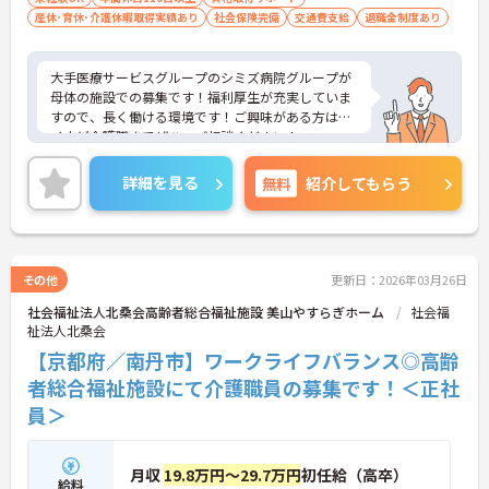
産休･育休･介護休暇取得実績あり
社会保険完備
交通費支給
退職金制度あり
大手医療サービスグループのシミズ病院グループが
母体の施設での募集です！福利厚生が充実していま
すので、長く働ける環境です！ご興味がある方はマ
イナビ介護職までぜひ、ご相談ください！
詳細を見る
無料
紹介してもらう
その他
更新日：2026年03月26日
社会福祉法人北桑会高齢者総合福祉施設 美山やすらぎホーム
社会福
祉法人北桑会
【京都府／南丹市】ワークライフバランス◎高齢
者総合福祉施設にて介護職員の募集です！＜正社
員＞
月収
19.8万円～29.7万円
初任給（高卒）
給料