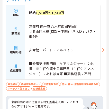
時給
1,510円～1,510円
給料
京都府 南丹市 八木町西田早田3
ＪＲ山陰本線(京都－下関)「八木駅」バス・
勤務地
車4分
非常勤・パート・アルバイト
雇用形態
■介護支援専門員（ケアマネジャー）：必
須 ※主任介護支援専門員（主任ケアマネ
応募要件
ジャー）：あれば尚可 ■実務経験：不問
車通勤可
資格取得サポート
研修制度あり
産休･育休･介護休暇取得実績あり
ボーナス・賞与あり
交通費支給
京都府南丹市に位置する特別養護老人ホームにおけ
るケアマネジャーの募集です。