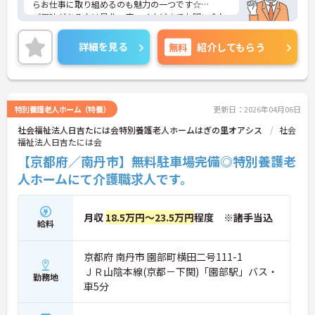
らお仕事に取り組めるのも魅力の一つです☆
ご興味がある方は是非一度マイナビまでお問い合わ
せください。さらに詳細などお伝えします！
詳細を見る
無料
紹介してもらう
特別養護老人ホーム（特養）
更新日：2026年04月06日
社会福祉法人日吉たには会特別養護老人ホームはぎの里オアシス
社会
福祉法人日吉たには会
【京都府／南丹市】無料駐車場完備◎特別養護老
人ホームにて介護職求人です。
月収
18.5万円～23.5万円
程度 ※諸手当込
給料
京都府 南丹市 園部町横田二号111-1
ＪＲ山陰本線(京都－下関)「園部駅」バス・
勤務地
車5分