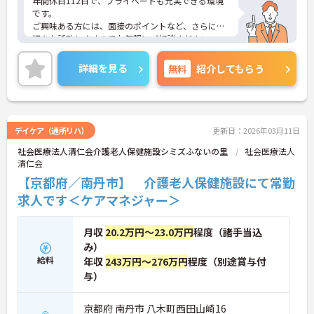
年間休日112日で、プライベートも充実できる環境
です。
ご興味ある方には、面接のポイントなど、さらに詳
細をお話致しますのでお気軽にご相談ください。
詳細を見る
無料
紹介してもらう
デイケア（通所リハ）
更新日：2026年03月11日
社会医療法人清仁会介護老人保健施設シミズふないの里
社会医療法人
清仁会
【京都府／南丹市】 介護老人保健施設にて常勤
求人です＜ケアマネジャー＞
月収
20.2万円～23.0万円
程度（諸手当込
み）
給料
年収
243万円～276万円
程度（別途賞与付
与）
京都府 南丹市 八木町西田山崎16