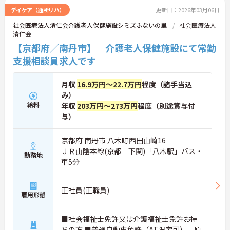
デイケア（通所リハ）
更新日：2026年03月06日
社会医療法人清仁会介護老人保健施設シミズふないの里
社会医療法人
清仁会
【京都府／南丹市】 介護老人保健施設にて常勤
支援相談員求人です
月収
16.9万円～22.7万円
程度（諸手当込
み）
給料
年収
203万円～273万円
程度（別途賞与付
与）
京都府 南丹市 八木町西田山崎16
ＪＲ山陰本線(京都－下関)「八木駅」バス・
勤務地
車5分
正社員(正職員)
雇用形態
■社会福祉士免許又は介護福祉士免許お持
ちの方 ■普通自動車免許（AT限定可）、原