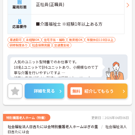
正社員(正職員)
雇用形態
■介護福祉士 ※経験1年以上ある方
応募要件
車通勤可
未経験OK
住宅手当・補助
無資格OK
年間休日110日以上
研修制度あり
社会保険完備
交通費支給
人気のユニット型特養でのお仕事です。
10名1ユニットで計6ユニットあり、小規模なので丁
寧な介護を行いやすいですよ
特養と老健が近くに隣接して運営され、ジョブロー
テーションによるスキルアップなども期待できます!
職員・利用者様・そして地域の方々と一緒になって
詳細を見る
無料
紹介してもらう
行う多彩な季節の行事も大きな魅力です
特別養護老人ホーム（特養）
更新日：2026年04月06日
社会福祉法人日吉たには会特別養護老人ホームはぎの里
社会福祉法人
日吉たには会