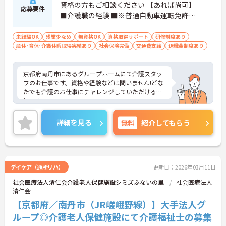
資格の方もご相談ください 【あれば尚可】
応募要件
■介護職の経験 ■※普通自動車運転免許（A
T可）
未経験OK
残業少なめ
無資格OK
資格取得サポート
研修制度あり
産休･育休･介護休暇取得実績あり
社会保険完備
交通費支給
退職金制度あり
京都府南丹市にあるグループホームにて介護スタッ
フのお仕事です。資格や経験などは問いません!どな
たでも介護のお仕事にチャレンジしていただける環
境です。
ご興味ある方には、面接対策ポイントなど、さらに
詳細をお話しいたしますのでお気軽にご相談くださ
詳細を見る
無料
紹介してもらう
い。
デイケア（通所リハ）
更新日：2026年03月11日
社会医療法人清仁会介護老人保健施設シミズふないの里
社会医療法人
清仁会
【京都府／南丹市（JR嵯峨野線）】大手法人グ
ループ◎介護老人保健施設にて介護福祉士の募集