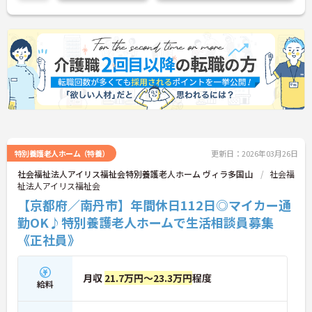
ご興味がある方は是非一度マイナビまでお問い合わ
せください。さらに詳細などお伝えします。
特別養護老人ホーム（特養）
更新日：2026年03月26日
社会福祉法人アイリス福祉会特別養護老人ホーム ヴィラ多国山
社会福
祉法人アイリス福祉会
【京都府／南丹市】年間休日112日◎マイカー通
勤OK♪特別養護老人ホームで生活相談員募集
《正社員》
月収
21.7万円～23.3万円
程度
給料