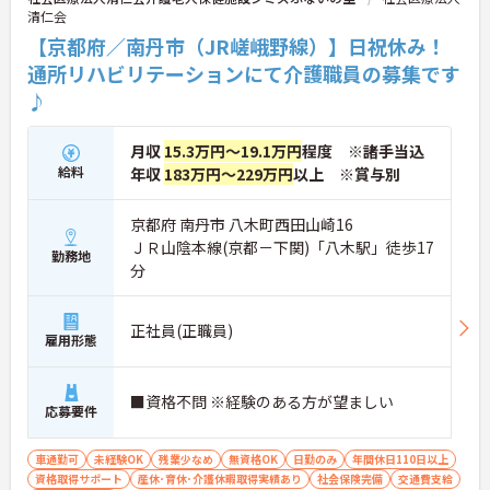
清仁会
【京都府／南丹市（JR嵯峨野線）】日祝休み！
通所リハビリテーションにて介護職員の募集です
♪
月収
15.3万円～19.1万円
程度 ※諸手当込
給料
年収
183万円～229万円
以上 ※賞与別
京都府 南丹市 八木町西田山崎16
ＪＲ山陰本線(京都－下関)「八木駅」徒歩17
勤務地
分
正社員(正職員)
雇用形態
■資格不問 ※経験のある方が望ましい
応募要件
車通勤可
未経験OK
残業少なめ
無資格OK
日勤のみ
年間休日110日以上
資格取得サポート
産休･育休･介護休暇取得実績あり
社会保険完備
交通費支給