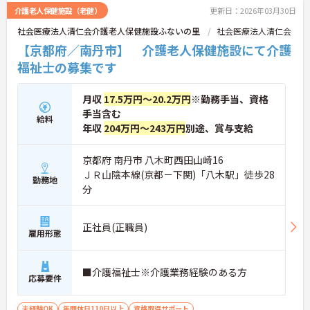
介護老人保健施設（老健）
更新日：2026年03月30日
社会医療法人清仁会介護老人保健施設ふないの里
社会医療法人清仁会
【京都府／南丹市】 介護老人保健施設にて介護
福祉士の募集です
月収
17.5万円～20.2万円
※勤務手当、資格
手当含む
給料
年収
204万円～243万円
別途、賞与支給
京都府 南丹市 八木町西田山崎16
ＪＲ山陰本線(京都－下関)「八木駅」徒歩28
勤務地
分
正社員(正職員)
雇用形態
■介護福祉士※介護業務経験のある方
応募要件
未経験OK
年間休日110日以上
資格取得サポート