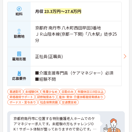
月収
23.3万円～27.6万円
給料
京都府 南丹市 八木町西田早田3番地
ＪＲ山陰本線(京都－下関)「八木駅」徒歩25
勤務地
分
正社員(正職員)
雇用形態
■介護支援専門員（ケアマネジャー）必須
応募要件
■経験不問
車通勤可
未経験OK
残業少なめ
日勤のみ
年間休日110日以上
資格取得サポート
研修制度あり
産休･育休･介護休暇取得実績あり
ボーナス・賞与あり
社会保険完備
交通費支給
京都府南丹市に位置する特別養護老人ホームでのケ
アマネジャー求人です。未経験の方もチャレンジO
K！サポート体制が整っておりますので安心です。病