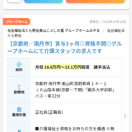
グループホーム
更新日：2026年03月16日
社会福祉法人七野会美山こぶしの里 グループホームみやま
社会福祉法
人七野会
【京都府／南丹市】賞与3ヶ月◎資格不問◎グル
ープホームにて介護スタッフの求人です
月収
16.6万円～23.1万円
程度 諸手当込
給料
京都府 南丹市 美山町高野素崎１４－２
ＪＲ山陰本線(京都－下関)「鍼灸大学前駅」
勤務地
バス・車32分
正社員(正職員)
雇用形態
■介護福祉士資格をお持ちの方を優遇 ※無