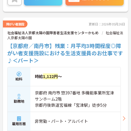
人・集団分析及び研修を通じた職場環境改善を行っ
ており、働き方改革にも力を入れている施設です。
障がい者施設
更新日：2026年05月26日
社会福祉法人京都太陽の園障害者生活支援センターかもめ
社会福祉法
人京都太陽の園
【京都府／南丹市】残業：月平均3時間程度◎障
がい者支援施設における生活支援員のお仕事です
♪＜パート＞
時給
1,122円
～
給料
京都府 南丹市 惣397番地 多機能事業所宮津
サンホーム2階
勤務地
京都丹後鉄道宮福線「宮津駅」徒歩5分
非常勤・パート・アルバイト
雇用形態