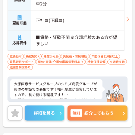
車2分
正社員(正職員)
雇用形態
■資格・経験不問 ※介護経験のある方が望
応募要件
ましい
車通勤可
未経験OK
残業少なめ
託児所・育児補助
年間休日110日以上
資格取得サポート
産休･育休･介護休暇取得実績あり
社会保険完備
交通費支給
退職金制度あり
大手医療サービスグループのシミズ病院グループが
母体の施設での募集です！福利厚生が充実していま
すので、長く働ける環境です！
年間休日も115日以上あり、残業もほとんどありま
せん！自分の時間を大切にしながらお仕事に取り組
めるのも魅力の一つです♪
詳細を見る
無料
紹介してもらう
ご興味がある方はマイナビ介護職までぜひ、ご相談
ください！