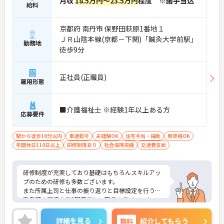
月収
18.5万円～23.5万円
程度 ※諸手当込
給料
京都府 南丹市 保野田萩原1番地１
ＪＲ山陰本線(京都－下関)「鍼灸大学前駅」
勤務地
徒歩9分
正社員(正職員)
雇用形態
■介護福祉士 ※経験1年以上ある方
応募要件
駅から徒歩10分以内
車通勤可
未経験OK
住宅手当・補助
無資格OK
年間休日110日以上
研修制度あり
社会保険完備
交通費支給
研修制度が充実しており基礎はもちろんスキルアッ
プのための研修も多数ございます。
また所属上司と仕事の振り返りと目標設定を行う人
事考課の面接を年2回実施し、職員のモチベーショ
ン向上に取り組んでいます。
年2回の定期健診、ストレスチェックに基づく個
詳細を見る
無料
紹介してもらう