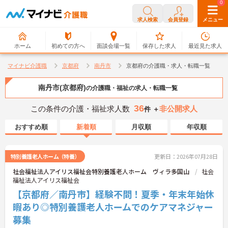
0
0
求人検索
会員登録
メニュー
ホーム
初めての方へ
面談会場一覧
保存した求人
最近見た求人
マイナビ介護職
京都府
南丹市
京都府の介護職・求人・転職一覧
南丹市(京都府)
の介護職・福祉の求人・転職一覧
36
この条件の介護・福祉求人数
非公開求人
件 ＋
おすすめ順
新着順
月収順
年収順
特別養護老人ホーム（特養）
更新日：2026年07月28日
社会福祉法人アイリス福祉会特別養護老人ホーム ヴィラ多国山
社会
福祉法人アイリス福祉会
【京都府／南丹市】経験不問！夏季・年末年始休
暇あり◎特別養護老人ホームでのケアマネジャー
募集