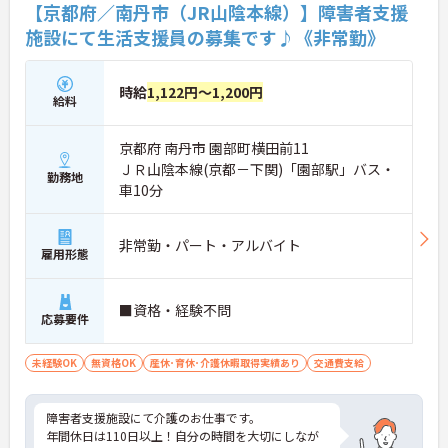
【京都府／南丹市（JR山陰本線）】障害者支援
施設にて生活支援員の募集です♪《非常勤》
時給
1,122円～1,200円
給料
京都府 南丹市 園部町横田前11
ＪＲ山陰本線(京都－下関)「園部駅」バス・
勤務地
車10分
非常勤・パート・アルバイト
雇用形態
■資格・経験不問
応募要件
未経験OK
無資格OK
産休･育休･介護休暇取得実績あり
交通費支給
障害者支援施設にて介護のお仕事です。
年間休日は110日以上！自分の時間を大切にしなが