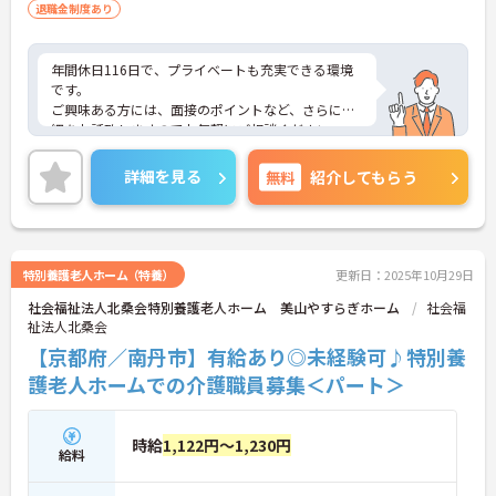
退職金制度あり
年間休日116日で、プライベートも充実できる環境
です。
ご興味ある方には、面接のポイントなど、さらに詳
細をお話致しますのでお気軽にご相談ください。
詳細を見る
無料
紹介してもらう
特別養護老人ホーム（特養）
更新日：2025年10月29日
社会福祉法人北桑会特別養護老人ホーム 美山やすらぎホーム
社会福
祉法人北桑会
【京都府／南丹市】有給あり◎未経験可♪特別養
護老人ホームでの介護職員募集＜パート＞
時給
1,122円～1,230円
給料