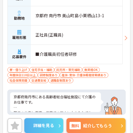
京都府 南丹市 美山町島小栗栖山13-1
勤務地
正社員(正職員)
雇用形態
■介護職員初任者研修
応募要件
寮・借り上げ
住宅手当・補助
託児所・育児補助
無資格OK
年間休日110日以上
研修制度あり
産休･育休･介護休暇取得実績あり
社会保険完備
交通費支給
退職金制度あり
京都府南丹市にある高齢者総合福祉施設にて介護の
お仕事です。
職員の仕事と家庭、子育ての両立に力を入れてお
り、京都府より「ワークライフバランス認証企業」
の認証を受けています。
詳細を見る
無料
紹介してもらう