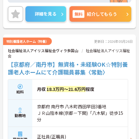
いただけます。
ご興味のある方には、面接対策ポイントなど、さら
に詳細をお話しいたしますのでお気軽にご相談くだ
詳細を見る
無料
紹介してもらう
さい！
特別養護老人ホーム（特養）
更新日：2026年05月26日
社会福祉法人アイリス福祉会ヴィラ多国山
社会福祉法人アイリス福祉
会
【京都府／南丹市】無資格・未経験OK☆特別養
護老人ホームにて介護職員募集〈常勤〉
月収
18.3万円～21.6万円
程度
給料
京都府 南丹市 八木町西田早田3番地
ＪＲ山陰本線(京都－下関)「八木駅」徒歩15
勤務地
分
正社員(正職員)