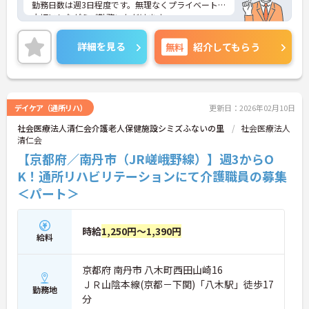
勤務日数は週3日程度です。無理なくプライベートを
大切にしながらご勤務いただけます。
ご興味のある方には、面接対策ポイントなど、さら
に詳細をご案内しますのでお気軽にご相談くださ
詳細を見る
無料
紹介してもらう
い！
デイケア（通所リハ）
更新日：2026年02月10日
社会医療法人清仁会介護老人保健施設シミズふないの里
社会医療法人
清仁会
【京都府／南丹市（JR嵯峨野線）】週3からO
K！通所リハビリテーションにて介護職員の募集
＜パート＞
時給
1,250円～1,390円
給料
京都府 南丹市 八木町西田山崎16
ＪＲ山陰本線(京都－下関)「八木駅」徒歩17
勤務地
分