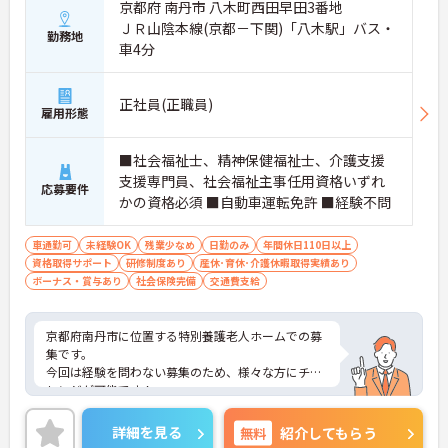
京都府 南丹市 八木町西田早田3番地
ＪＲ山陰本線(京都－下関)「八木駅」バス・
勤務地
車4分
正社員(正職員)
雇用形態
■社会福祉士、精神保健福祉士、介護支援
支援専門員、社会福祉主事任用資格いずれ
応募要件
かの資格必須 ■自動車運転免許 ■経験不問
車通勤可
未経験OK
残業少なめ
日勤のみ
年間休日110日以上
資格取得サポート
研修制度あり
産休･育休･介護休暇取得実績あり
ボーナス・賞与あり
社会保険完備
交通費支給
京都府南丹市に位置する特別養護老人ホームでの募
集です。
今回は経験を問わない募集のため、様々な方にチャ
レンジが可能です！
ご興味のある方はご面接のポイントをお伝えします
ので、お気軽にお問い合わせください。
詳細を見る
無料
紹介してもらう