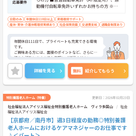
応募要件
動機付自転車免許いずれかお持ちの方 ※経
験ある方は尚良し
日勤のみ
年間休日110日以上
資格取得サポート
産休･育休･介護休暇取得実績あり
社会保険完備
交通費支給
退職金制度あり
年間休日111日で、プライベートも充実できる環境
です。
ご興味ある方には、面接のポイントなど、さらに詳
細をお話致しますのでお気軽にご相談ください。
詳細を見る
無料
紹介してもらう
特別養護老人ホーム（特養）
更新日：2026年02月23日
社会福祉法人アイリス福祉会特別養護老人ホーム ヴィラ多国山
社会
福祉法人アイリス福祉会
【京都府／南丹市】週3日程度の勤務◎特別養護
老人ホームにおけるケアマネジャーのお仕事です
♪＜パート＞