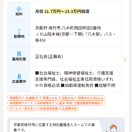
月収
21.7万円～23.3万円
程度
給料
京都府 南丹市 八木町西田早田3番地
ＪＲ山陰本線(京都－下関)「八木駅」バス・
勤務地
車4分
正社員(正職員)
雇用形態
■社会福祉士、精神保健福祉士、介護支援
支援専門員、社会福祉主事任用資格いずれ
応募要件
かの資格必須 ■自動車運転免許 ■経験不問
車通勤可
未経験OK
残業少なめ
日勤のみ
年間休日110日以上
資格取得サポート
研修制度あり
産休･育休･介護休暇取得実績あり
ボーナス・賞与あり
社会保険完備
交通費支給
京都府南丹市に位置する特別養護老人ホームでの募
集です。