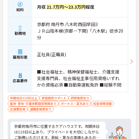
月収
21.7万円～23.3万円
程度
給料
京都府 南丹市 八木町西田早田3
ＪＲ山陰本線(京都－下関)「八木駅」徒歩20
勤務地
分
正社員(正職員)
雇用形態
■社会福祉士、精神保健福祉士、介護支援
支援専門員、社会福祉主事任用資格いずれ
応募要件
かの資格必須 ■自動車運転免許 ■経験不問
年間休日110日以上
資格取得サポート
研修制度あり
産休･育休･介護休暇取得実績あり
ボーナス・賞与あり
社会保険完備
交通費支給
退職金制度あり
京都府南丹市に位置するケアハウスです。年間休日
は110日以上あり、プライベートを大切にしながら
ご勤務いただけます。昇給・賞与の実績もあるので