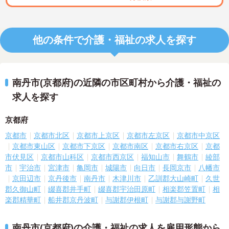
他の条件で介護・福祉の求人を探す
南丹市(京都府)の近隣の市区町村から介護・福祉の
求人を探す
京都府
京都市
京都市北区
京都市上京区
京都市左京区
京都市中京区
京都市東山区
京都市下京区
京都市南区
京都市右京区
京都
市伏見区
京都市山科区
京都市西京区
福知山市
舞鶴市
綾部
市
宇治市
宮津市
亀岡市
城陽市
向日市
長岡京市
八幡市
京田辺市
京丹後市
南丹市
木津川市
乙訓郡大山崎町
久世
郡久御山町
綴喜郡井手町
綴喜郡宇治田原町
相楽郡笠置町
相
楽郡精華町
船井郡京丹波町
与謝郡伊根町
与謝郡与謝野町
南丹市(京都府)の介護・福祉の求人を雇用形態から