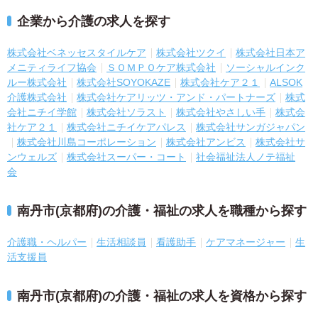
企業から介護の求人を探す
株式会社ベネッセスタイルケア
株式会社ツクイ
株式会社日本ア
メニティライフ協会
ＳＯＭＰＯケア株式会社
ソーシャルインク
ルー株式会社
株式会社SOYOKAZE
株式会社ケア２１
ALSOK
介護株式会社
株式会社ケアリッツ・アンド・パートナーズ
株式
会社ニチイ学館
株式会社ソラスト
株式会社やさしい手
株式会
社ケア２１
株式会社ニチイケアパレス
株式会社サンガジャパン
株式会社川島コーポレーション
株式会社アンビス
株式会社サ
ンウェルズ
株式会社スーパー・コート
社会福祉法人ノテ福祉
会
南丹市(京都府)の介護・福祉の求人を職種から探す
介護職・ヘルパー
生活相談員
看護助手
ケアマネージャー
生
活支援員
南丹市(京都府)の介護・福祉の求人を資格から探す