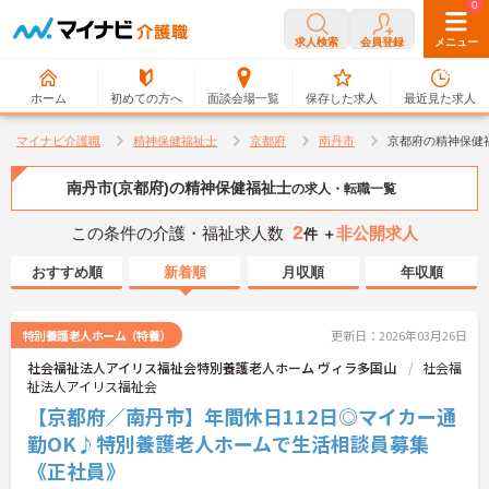
0
0
求人検索
会員登録
メニュー
ホーム
初めての方へ
面談会場一覧
保存した求人
最近見た求人
マイナビ介護職
精神保健福祉士
京都府
南丹市
京都府の精神保健
南丹市(京都府)の精神保健福祉士
の求人・転職一覧
2
この条件の介護・福祉求人数
非公開求人
件 ＋
おすすめ順
新着順
月収順
年収順
特別養護老人ホーム（特養）
更新日：2026年03月26日
社会福祉法人アイリス福祉会特別養護老人ホーム ヴィラ多国山
社会福
祉法人アイリス福祉会
【京都府／南丹市】年間休日112日◎マイカー通
勤OK♪特別養護老人ホームで生活相談員募集
《正社員》