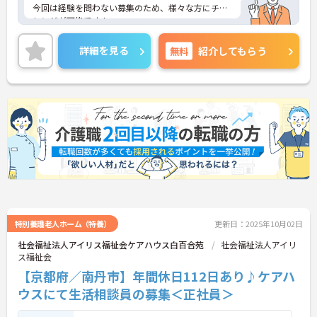
今回は経験を問わない募集のため、様々な方にチャ
レンジが可能です！
ご興味のある方はご面接のポイントをお伝えします
ので、お気軽にお問い合わせください。
詳細を見る
無料
紹介してもらう
特別養護老人ホーム（特養）
更新日：2025年10月02日
社会福祉法人アイリス福祉会ケアハウス白百合苑
社会福祉法人アイリ
ス福祉会
【京都府／南丹市】年間休日112日あり♪ケアハ
ウスにて生活相談員の募集＜正社員＞