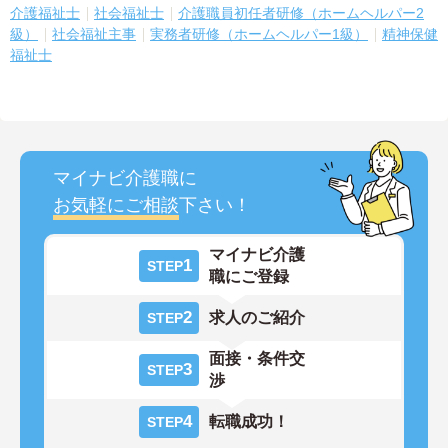
介護福祉士
社会福祉士
介護職員初任者研修（ホームヘルパー2
級）
社会福祉主事
実務者研修（ホームヘルパー1級）
精神保健
福祉士
マイナビ介護職に
お気軽にご相談
下さい！
マイナビ介護
1
STEP
職にご登録
2
求人のご紹介
STEP
面接・条件交
3
STEP
渉
4
転職成功！
STEP