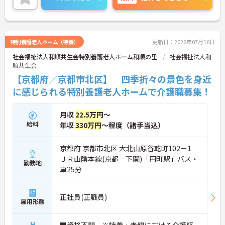
特別養護老人ホーム（特養）
更新日：2026年07月16日
社会福祉法人和順共生会特別養護老人ホーム和順の里
社会福祉法人和
順共生会
【京都府／京都市北区】 四季折々の景色を身近
に感じられる特別養護老人ホームで介護職募集！
月収
22.5万円
～
給料
年収
330万円
～程度（諸手当込）
京都府 京都市北区 大北山原谷乾町102ー1
ＪＲ山陰本線(京都－下関)「円町駅」バス・
勤務地
車25分
正社員(正職員)
雇用形態
■資格不問 ※特養・老健における介護経