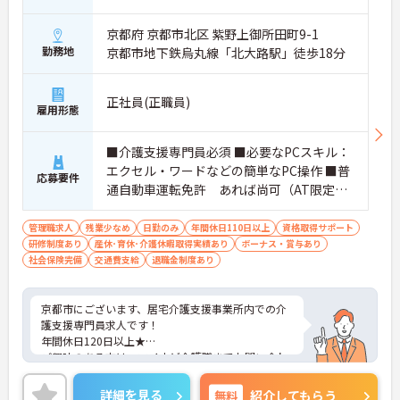
京都府 京都市北区 紫野上御所田町9-1
勤務地
京都市地下鉄烏丸線「北大路駅」徒歩18分
正社員(正職員)
雇用形態
■介護支援専門員必須 ■必要なPCスキル：
エクセル・ワードなどの簡単なPC操作 ■普
応募要件
通自動車運転免許 あれば尚可（AT限定
可）
管理職求人
残業少なめ
日勤のみ
年間休日110日以上
資格取得サポート
研修制度あり
産休･育休･介護休暇取得実績あり
ボーナス・賞与あり
社会保険完備
交通費支給
退職金制度あり
京都市にございます、居宅介護支援事業所内での介
護支援専門員求人です！
年間休日120日以上★
ご興味のある方は、マイナビ介護職までお問い合わ
せください。
詳細を見る
無料
紹介してもらう