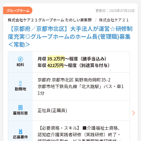
生も嬉しいポイント。マネジメント経験を活かし、
スタッフを大切にしながらより良い施設を創ってい
グループホーム
更新日：2026年07月22日
きたいという意欲のある方に最適な環境です。本社
株式会社ケア２１グループホーム たのしい家紫野
株式会社ケア２１
によるサポート体制も整っているため、施設運営に
専念できます。ご興味のある方は詳細等をお伝えし
【京都府／京都市北区】大手法人が運営☆研修制
ますので、お気軽にお問い合わせください。
度充実◎グループホームのホーム長(管理職)募集
＜常勤＞
月収
35.2万円
～程度（諸手当込み）
給料
年収
422万円
～程度（別途賞与付与）
京都府 京都市北区 紫野南舟岡町35-2
京都市地下鉄烏丸線「北大路駅」バス・車1
勤務地
1分
正社員(正職員)
雇用形態
【必要資格・スキル】 ■介護福祉士資格、
認知症介護実践者研修（実践研修）終了・
応募要件