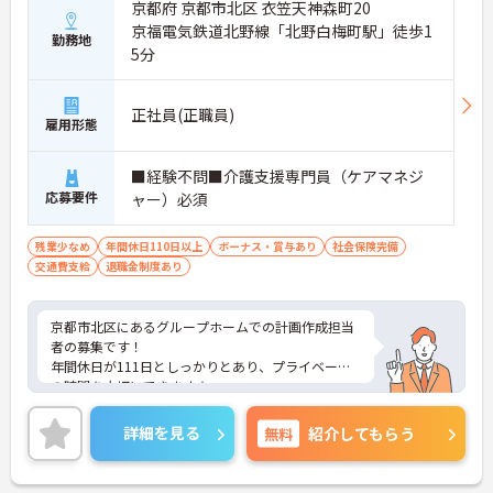
京都府 京都市北区 衣笠天神森町20
京福電気鉄道北野線「北野白梅町駅」徒歩1
勤務地
5分
正社員(正職員)
雇用形態
■経験不問■介護支援専門員（ケアマネジ
応募要件
ャー）必須
残業少なめ
年間休日110日以上
ボーナス・賞与あり
社会保険完備
交通費支給
退職金制度あり
京都市北区にあるグループホームでの計画作成担当
者の募集です！
年間休日が111日としっかりとあり、プライベート
の時間を大切にできます☆
また地域手当、資格手当などの各種手当が充実して
おり、金銭面も安心です♪
詳細を見る
無料
紹介してもらう
ご興味のある方には、面接対策ポイントなど、さら
に詳細をお話しいたしますのでお気軽にご相談くだ
さい！