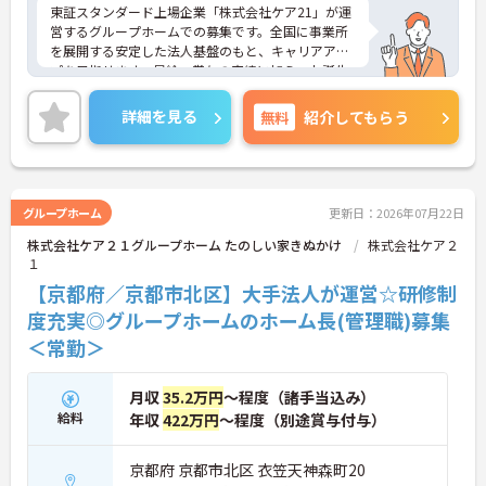
東証スタンダード上場企業「株式会社ケア21」が運
営するグループホームでの募集です。全国に事業所
を展開する安定した法人基盤のもと、キャリアアッ
プを目指せます。昇給・賞与の実績に加え、お誕生
日プレゼントや各種割引が利用できる組合制度な
ど、手厚い福利厚生も魅力。定年制を撤廃している
詳細を見る
無料
紹介してもらう
ため、腰を据えて長くご活躍いただけます。これま
での経験を活かして施設運営や人材育成に挑戦した
い方、チームで何かを創り上げるのが好きな方にお
すすめです。ご興味のある方は詳細等をお伝えしま
すので、お気軽にお問い合わせください。
グループホーム
更新日：2026年07月22日
株式会社ケア２１グループホーム たのしい家きぬかけ
株式会社ケア２
１
【京都府／京都市北区】大手法人が運営☆研修制
度充実◎グループホームのホーム長(管理職)募集
＜常勤＞
月収
35.2万円
～程度（諸手当込み）
給料
年収
422万円
～程度（別途賞与付与）
京都府 京都市北区 衣笠天神森町20