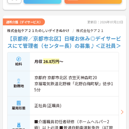
に詳細をお話しいたしますのでお気軽にご相談くだ
さい！
通所介護（デイサービス）
更新日：2026年07月22日
株式会社ケア２１たのしいデイきぬかけ
株式会社ケア２１
【京都府／京都市北区】日曜お休み◎デイサービ
スにて管理者（センター長）の募集♪＜正社員＞
月収
26.8万円
～
給料
京都府 京都市北区 衣笠天神森町20
京福電気鉄道北野線「北野白梅町駅」徒歩1
勤務地
5分
正社員(正職員)
雇用形態
■介護職員初任者研修（ホームヘルパー2
級）以上必須 ■普通自動車運転免許（AT限