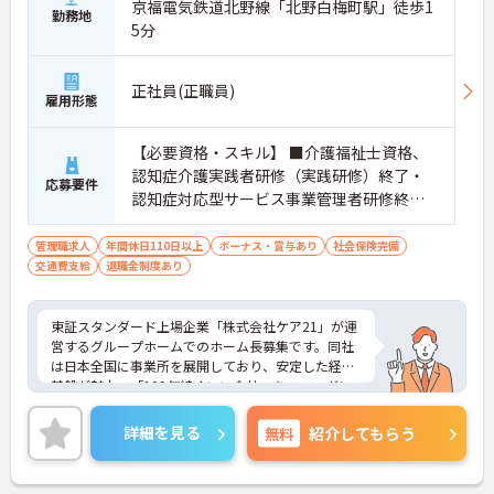
京福電気鉄道北野線「北野白梅町駅」徒歩1
勤務地
5分
正社員(正職員)
雇用形態
【必要資格・スキル】 ■介護福祉士資格、
認知症介護実践者研修（実践研修）終了・
応募要件
認知症対応型サービス事業管理者研修終了
■マネジメント経験がある方(副施設長など)
管理職求人
年間休日110日以上
ボーナス・賞与あり
社会保険完備
交通費支給
退職金制度あり
東証スタンダード上場企業「株式会社ケア21」が運
営するグループホームでのホーム長募集です。同社
は日本全国に事業所を展開しており、安定した経営
基盤が魅力。「100年続くいい会社」をスローガン
に、スタッフが安心して長く働ける環境づくりに注
力しています。年間休日は111日、夏季・冬季休暇
詳細を見る
無料
紹介してもらう
もしっかり取得可能です。また、映画やレジャー施
設の割引が受けられる組合制度や、毎年もらえるお
誕生日プレゼントなど、ユニークで充実した福利厚