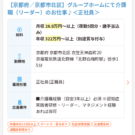
【京都府／京都市北区】グループホームにて介護
職（リーダー）のお仕事♪＜正社員＞
月収
26.8万円
～以上（夜勤5回分・諸手当込
み）
給料
年収
322万円
～以上（別途賞与付与）
京都府 京都市北区 衣笠天神森町20
京福電気鉄道北野線「北野白梅町駅」徒歩1
勤務地
5分
正社員(正職員)
雇用形態
■介護職経験（目安3年以上）必須 ※認知症
実践者研修・リーダー、マネジメント経験
応募要件
あれば尚可
年間休日110日以上
ボーナス・賞与あり
社会保険完備
交通費支給
退職金制度あり