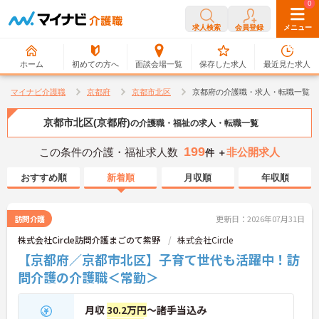
0
0
求人検索
会員登録
メニュー
ホーム
初めての方へ
面談会場一覧
保存した求人
最近見た求人
マイナビ介護職
京都府
京都市北区
京都府の介護職・求人・転職一覧
京都市北区(京都府)
の介護職・福祉の求人・転職一覧
199
この条件の介護・福祉求人数
非公開求人
件 ＋
おすすめ順
新着順
月収順
年収順
訪問介護
更新日：2026年07月31日
株式会社Circle訪問介護まごのて紫野
株式会社Circle
【京都府／京都市北区】子育て世代も活躍中！訪
問介護の介護職＜常勤＞
月収
30.2万円
～諸手当込み