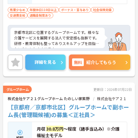
残業少なめ
年間休日110日以上
ボーナス・賞与あり
社会保険完備
交通費支給
退職金制度あり
京都市北区に位置するグループホームです。様々な
介護サービスを展開する法人で安定感も抜群です。
研修・教育体制も整っておりスキルアップを目指し
たい方にもおすすめです。
ご興味をお持ちの方には詳細の情報や面接のポイン
トをお伝えしますのでお気軽にお問い合わせくださ
詳細を見る
無料
紹介してもらう
いませ。
グループホーム
更新日：2026年07月22日
株式会社ケア２１グループホーム たのしい家紫野
株式会社ケア２１
【京都府／京都市北区】グループホームで副ホー
ム長(管理職候補)の募集＜正社員＞
月収
30.8万円
～程度（諸手当込み）※介護
福祉士モデル
給料