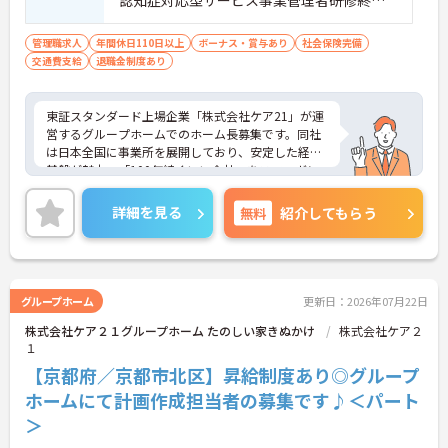
認知症対応型サービス事業管理者研修終了
■マネジメント経験がある方(副施設長など)
管理職求人
年間休日110日以上
ボーナス・賞与あり
社会保険完備
交通費支給
退職金制度あり
東証スタンダード上場企業「株式会社ケア21」が運
営するグループホームでのホーム長募集です。同社
は日本全国に事業所を展開しており、安定した経営
基盤が魅力。「100年続くいい会社」をスローガン
に、スタッフが安心して長く働ける環境づくりに注
力しています。年間休日は111日、夏季・冬季休暇
詳細を見る
無料
紹介してもらう
もしっかり取得可能です。また、映画やレジャー施
設の割引が受けられる組合制度や、毎年もらえるお
誕生日プレゼントなど、ユニークで充実した福利厚
生も嬉しいポイント。マネジメント経験を活かし、
スタッフを大切にしながらより良い施設を創ってい
グループホーム
更新日：2026年07月22日
きたいという意欲のある方に最適な環境です。本社
株式会社ケア２１グループホーム たのしい家きぬかけ
株式会社ケア２
によるサポート体制も整っているため、施設運営に
１
専念できます。ご興味のある方は詳細等をお伝えし
ますので、お気軽にお問い合わせください。
【京都府／京都市北区】昇給制度あり◎グループ
ホームにて計画作成担当者の募集です♪＜パート
＞