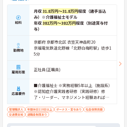
月収
31.8万円～31.8万円
程度（諸手当込
み）※介護福祉士モデル
給料
年収
382万円～382万円
程度（別途賞与付
与）
京都府 京都市北区 衣笠天神森町20
京福電気鉄道北野線「北野白梅町駅」徒歩1
勤務地
5分
正社員(正職員)
雇用形態
■介護福祉士 ※実務経験5年以上（施設系）
※認知症介護実践者研修（実践研修）修
応募要件
了・リーダー、マネジメント経験あれば尚
可
管理職求人
年間休日110日以上
ボーナス・賞与あり
社会保険完備
交通費支給
退職金制度あり