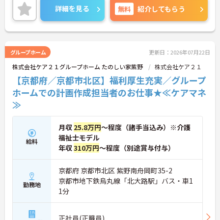
ともに力を引き出すコーチング研修、精神の健康を
詳細を見る
無料
紹介してもらう
保つメンタルヘルス研修、職種別研修、役職別研
修、事業所別研修など様々な研修を行い、職員の成
長をバックアップしています。
「人は何歳になっても成長できる」という考えのも
と、定年制度を撤廃しました。「資格を生かして介
グループホーム
更新日：2026年07月22日
護の仕事にチャレンジしたい」という思いがある方
株式会社ケア２１グループホーム たのしい家紫野
株式会社ケア２１
にぴったりの職場です。ご興味をお持ちの方はお気
軽にお問い合わせください。
【京都府／京都市北区】福利厚生充実／グループ
ホームでの計画作成担当者のお仕事★≪ケアマネ
≫
月収
25.8万円
～程度（諸手当込み）※介護
福祉士モデル
給料
年収
310万円
～程度（別途賞与付与）
京都府 京都市北区 紫野南舟岡町35-2
京都市地下鉄烏丸線「北大路駅」バス・車1
勤務地
1分
正社員(正職員)