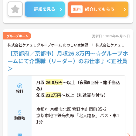
心して長くご勤務いただけます。
ご興味のある方には、面接対策ポイントなど、さら
詳細を見る
無料
紹介してもらう
に詳細をお話しいたしますのでお気軽にご相談くだ
さい！
グループホーム
更新日：2026年07月22日
株式会社ケア２１グループホーム たのしい家紫野
株式会社ケア２１
【京都府／京都市】月収26.8万円～☆グループホ
ームにて介護職（リーダー）のお仕事♪＜正社員
＞
月収
26.8万円
～以上（夜勤5回分・諸手当込
み）
給料
年収
322万円
～以上（別途賞与付与）
京都府 京都市北区 紫野南舟岡町35-2
京都市地下鉄烏丸線「北大路駅」バス・車1
勤務地
1分