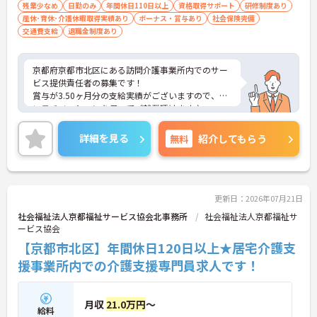
残業少なめ
日勤のみ
年間休日110日以上
資格取得サポート
研修制度あり
産休･育休･介護休暇取得実績あり
ボーナス・賞与あり
社会保険完備
交通費支給
退職金制度あり
京都府京都市北区にある訪問介護事業所内でのサー
ビス提供責任者の募集です！
賞与が3.50ヶ月分の支給実績がございますので、高
いモチベーションを保ってご就業頂けます♪
年間休日120日以上としっかりお休みも取得できる
ので、ワークライフバランスを大切にしたい方にオ
詳細を見る
無料
紹介してもらう
ススメです◎
ご興味のある方には、面接対策ポイントなど、さら
に詳細をお話しいたしますのでお気軽にご相談くだ
さい！
更新日：2026年07月21日
社会福祉法人京都福祉サービス協会北事務所
社会福祉法人京都福祉サ
ービス協会
【京都市北区】年間休日120日以上★居宅介護支
援事業所内での介護支援専門員求人です！
月収
21.0万円
～
給料