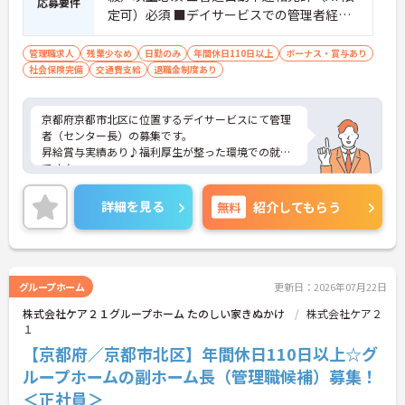
応募要件
定可）必須 ■デイサービスでの管理者経験
必須 ■介護経験(5年以上) 必須 ■マネジメ
ント経験 必須
管理職求人
残業少なめ
日勤のみ
年間休日110日以上
ボーナス・賞与あり
社会保険完備
交通費支給
退職金制度あり
京都府京都市北区に位置するデイサービスにて管理
者（センター長）の募集です。
昇給賞与実績あり♪福利厚生が整った環境での就業
です♪
ご興味ある方には、面接対策ポイントなど、さらに
詳細をお話しいたしますのでお気軽にご相談くださ
詳細を見る
無料
紹介してもらう
い。
グループホーム
更新日：2026年07月22日
株式会社ケア２１グループホーム たのしい家きぬかけ
株式会社ケア２
１
【京都府／京都市北区】年間休日110日以上☆グ
ループホームの副ホーム長（管理職候補）募集！
＜正社員＞