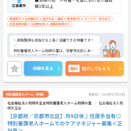
応募要件
験1年以上
車通勤可
未経験OK
住宅手当・補助
無資格OK
ボーナス・賞与あり
社会保険完備
交通費支給
退職金制度あり
＼資格取得も目指せる♪長く活躍できる特養です！
／
特別養護老人ホーム和順の里は、京都市北区にある
入居定員108名の特別養護老人ホームです。食事・
入浴・排泄などの日常生活のサポートはもちろん、
レクリエーションや季節行事、外出支援にも力を入
詳細を見る
無料
紹介してもらう
れ、入居者様一人ひとりの暮らしに寄り添った介護
を大切にしています。施設規模が大きいため幅広い
ケースに関わることができ、介護職としての経験を
しっかり積める環境です。また、「介護福祉士」
「ケアマネジャー」などの資格取得支援制度もあ
特別養護老人ホーム（特養）
更新日：2026年07月16日
り、スキルアップやキャリアアップを目指したい方
社会福祉法人和順共生会特別養護老人ホーム和順の里
社会福祉法人和
にもおすすめ♪住宅手当や退職金制度など福利厚生
順共生会
も整っており、腰を据えて働きたい方にぴったりの
職場です。
【京都府／京都市北区】月9日休♪住居手当有◎
特別養護老人ホームでのケアマネジャー募集＜正
社員＞
■ 「資格取得」も応援する環境♪