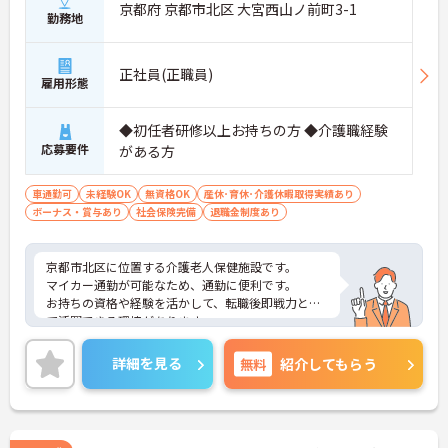
京都府 京都市北区 大宮西山ノ前町3-1
勤務地
正社員(正職員)
雇用形態
◆初任者研修以上お持ちの方 ◆介護職経験
応募要件
がある方
車通勤可
未経験OK
無資格OK
産休･育休･介護休暇取得実績あり
ボーナス・賞与あり
社会保険完備
退職金制度あり
京都市北区に位置する介護老人保健施設です。
マイカー通勤が可能なため、通勤に便利です。
お持ちの資格や経験を活かして、転職後即戦力とし
て活躍できる環境があります。
ご興味をお持ちの方はお気軽にお問い合わせくださ
い。
詳細を見る
無料
紹介してもらう