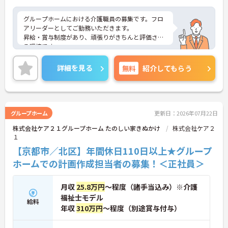
グループホームにおける介護職員の募集です。フロ
アリーダーとしてご勤務いただきます。
昇給・賞与制度があり、頑張りがきちんと評価され
る環境です。
また、福利厚生が充実しています。働きやすい環境
が整っており、安心して長くご勤務いただけます。
詳細を見る
無料
紹介してもらう
ご興味のある方には、面接対策ポイントなど、さら
に詳細をご案内しますのでお気軽にご相談くださ
い！
グループホーム
更新日：2026年07月22日
株式会社ケア２１グループホーム たのしい家きぬかけ
株式会社ケア２
１
【京都市／北区】年間休日110日以上★グループ
ホームでの計画作成担当者の募集！＜正社員＞
月収
25.8万円
～程度（諸手当込み）※介護
福祉士モデル
給料
年収
310万円
～程度（別途賞与付与）