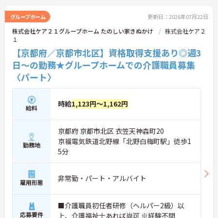
グループホーム
更新日：2026年07月22日
株式会社ケア２１グループホーム たのしい家きぬかけ
株式会社ケア２
１
【京都府／京都市北区】資格取得支援あり◎週3
日～の勤務★グループホームでの介護職員募集
〈パート〉
時給
1,123円～1,162円
給料
京都府 京都市北区 衣笠天神森町20
京福電気鉄道北野線「北野白梅町駅」徒歩1
勤務地
5分
非常勤・パート・アルバイト
雇用形態
■介護職員初任者研修（ヘルパー2級）以
応募要件
上、介護福祉士あれば尚可 ※経験不問