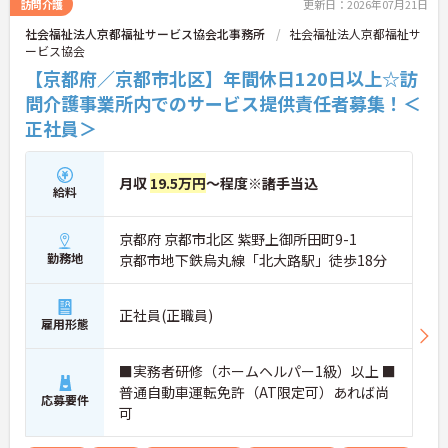
訪問介護
更新日：2026年07月21日
社会福祉法人京都福祉サービス協会北事務所
社会福祉法人京都福祉サ
ービス協会
【京都府／京都市北区】年間休日120日以上☆訪
問介護事業所内でのサービス提供責任者募集！＜
正社員＞
月収
19.5万円
～程度※諸手当込
給料
京都府 京都市北区 紫野上御所田町9-1
勤務地
京都市地下鉄烏丸線「北大路駅」徒歩18分
正社員(正職員)
雇用形態
■実務者研修（ホームヘルパー1級）以上 ■
普通自動車運転免許（AT限定可）あれば尚
応募要件
可