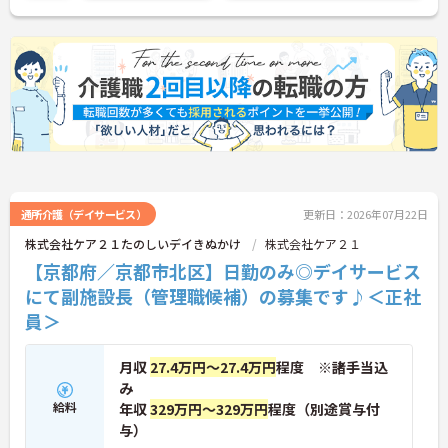
通所介護（デイサービス）
更新日：2026年07月22日
株式会社ケア２１たのしいデイきぬかけ
株式会社ケア２１
【京都府／京都市北区】日勤のみ◎デイサービス
にて副施設長（管理職候補）の募集です♪＜正社
員＞
月収
27.4万円～27.4万円
程度 ※諸手当込
み
給料
年収
329万円～329万円
程度（別途賞与付
与）