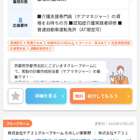
雇用形態
■介護支援専門員（ケアマネジャー）の資
格をお持ちの方 ■認知症介護実践者研修 ■
応募要件
普通自動車運転免許（AT限定可）
車通勤可
残業少なめ
年間休日110日以上
ボーナス・賞与あり
社会保険完備
交通費支給
退職金制度あり
京都府京都市北区にございますグループホームに
て、常勤の計画作成担当者（ケアマネジャー）の募
集です！
各種手当・福利厚生が充実！ライフステージが変わ
っても長く働ける環境が整っています◎
年間休日111日と多めで、残業も少なめなので、プ
詳細を見る
無料
紹介してもらう
ライベートな時間もしっかり確保でき、メリハリを
つけたご就業が可能です。
ご興味ある方には、面接対策ポイントなど、さらに
詳細をお話しいたしますのでお気軽にご相談くださ
い！
グループホーム
更新日：2026年07月22日
株式会社ケア２１グループホーム たのしい家紫野
株式会社ケア２１