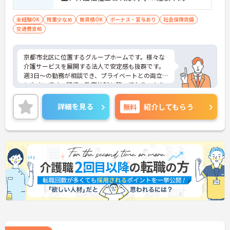
未経験OK
残業少なめ
無資格OK
ボーナス・賞与あり
社会保険完備
交通費支給
京都市北区に位置するグループホームです。様々な
介護サービスを展開する法人で安定感も抜群です。
週3日～の勤務が相談でき、プライベートとの両立も
しやすいです。研修・教育体制も整っておりスキル
アップを目指したい方にもおすすめです。
ご興味をお持ちの方には詳細の情報や面接のポイン
詳細を見る
無料
紹介してもらう
トをお伝えしますのでお気軽にお問い合わせくださ
いませ。