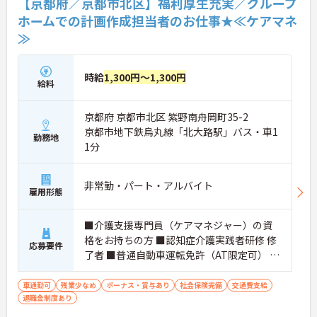
【京都府／京都市北区】福利厚生充実／グループ
ホームでの計画作成担当者のお仕事★≪ケアマネ
≫
時給
1,300円～1,300円
給料
京都府 京都市北区 紫野南舟岡町35-2
京都市地下鉄烏丸線「北大路駅」バス・車1
勤務地
1分
非常勤・パート・アルバイト
雇用形態
■介護支援専門員（ケアマネジャー）の資
格をお持ちの方 ■認知症介護実践者研修 修
応募要件
了者 ■普通自動車運転免許（AT限定可） ■
経験不問
車通勤可
残業少なめ
ボーナス・賞与あり
社会保険完備
交通費支給
退職金制度あり