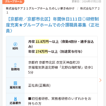
グループホーム
更新日：2026年07月22日
株式会社ケア２１グループホーム たのしい家きぬかけ
株式会社ケア２
１
【京都府／京都市北区】年間休日111日◎研修制
度充実★グループホームでの介護職員募集〈正社
員〉
月収
22.8万円
～以上（夜勤4回分・諸手当込
み）
給料
年収
274万円
～以上（別途賞与付与）
京都府 京都市北区 衣笠天神森町20
京福電気鉄道北野線「北野白梅町駅」徒歩1
勤務地
5分
正社員(正職員)
雇用形態
■初任者研修、実務者研修のいずれかをお
応募要件
持ちの方