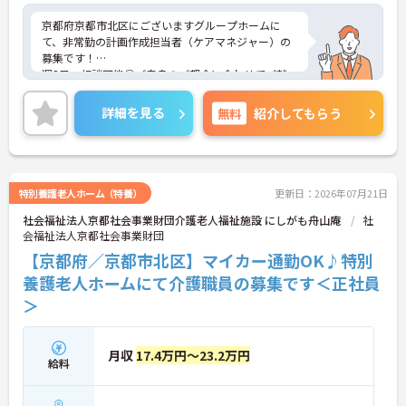
京都府京都市北区にございますグループホームに
て、非常勤の計画作成担当者（ケアマネジャー）の
募集です！
週3日～相談可能◎ご自身のご都合に合わせてご就
業いただけます！
賞与もあり、頑張りをしっかり評価してくれる環境
詳細を見る
無料
紹介してもらう
が整っているので、仕事のモチベションにつながり
ます◎
ご興味ある方には、面接対策ポイントなど、さらに
詳細をお話しいたしますのでお気軽にご相談くださ
い！
特別養護老人ホーム（特養）
更新日：2026年07月21日
社会福祉法人京都社会事業財団介護老人福祉施設 にしがも舟山庵
社
会福祉法人京都社会事業財団
【京都府／京都市北区】マイカー通勤OK♪特別
養護老人ホームにて介護職員の募集です＜正社員
＞
月収
17.4万円～23.2万円
給料