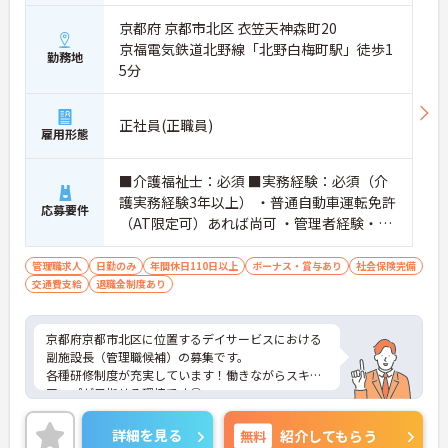
京都府 京都市北区 衣笠天神森町20
京福電気鉄道北野線「北野白梅町駅」徒歩1
勤務地
5分
正社員(正職員)
雇用形態
■介護福祉士：必須 ■実務経験：必須（介
護実務経験3年以上） ・普通自動車運転免許
応募要件
（AT限定可）あれば尚可 ・管理者経験・リ
ーダー経験有の方大歓迎！
管理職求人
日勤のみ
年間休日110日以上
ボーナス・賞与あり
社会保険完備
交通費支給
退職金制度あり
京都府京都市北区に位置するデイサービスにおける
副施設長（管理職候補）の募集です。
各種研修制度が充実しています！働きながらスキル
アップが目指せる環境です◎
日勤のみで、ワークライフバランスを保ちながらご
勤務いただけます☆
詳細を見る
無料
紹介してもらう
ご興味のある方には、面接対策ポイントなど、さら