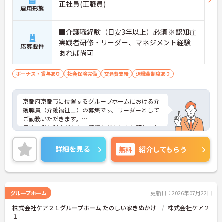
正社員(正職員)
雇用形態
■介護職経験（目安3年以上）必須 ※認知症
実践者研修・リーダー、マネジメント経験
応募要件
あれば尚可
ボーナス・賞与あり
社会保険完備
交通費支給
退職金制度あり
京都府京都市に位置するグループホームにおける介
護職員（介護福祉士）の募集です。リーダーとして
ご勤務いただきます。
昇給・賞与制度があり、頑張りがきちんと評価され
る環境です。また、福利厚生が充実しています。働
きやすい環境が整っており、安心して長くご勤務い
詳細を見る
無料
紹介してもらう
ただけます。
ご興味のある方には、面接対策ポイントなど、さら
に詳細をご案内しますのでお気軽にご相談くださ
い！
グループホーム
更新日：2026年07月22日
株式会社ケア２１グループホーム たのしい家きぬかけ
株式会社ケア２
１