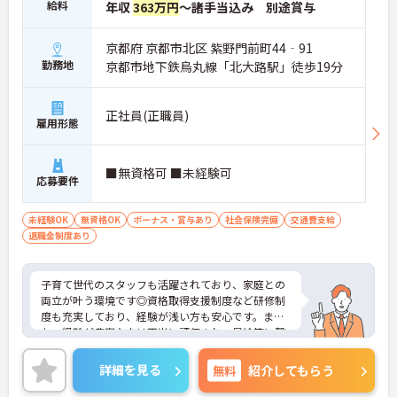
給料
年収
363万円
～諸手当込み 別途賞与
京都府 京都市北区 紫野門前町44‐91
勤務地
京都市地下鉄烏丸線「北大路駅」徒歩19分
正社員(正職員)
雇用形態
■無資格可 ■未経験可
応募要件
未経験OK
無資格OK
ボーナス・賞与あり
社会保険完備
交通費支給
退職金制度あり
子育て世代のスタッフも活躍されており、家庭との
両立が叶う環境です◎資格取得支援制度など研修制
度も充実しており、経験が浅い方も安心です。ま
た、経験が豊富な方は正当に評価され、昇給等に繋
がりますので、長く安心して働くことができます。
ご興味ある方、是非お待ちしております！
詳細を見る
無料
紹介してもらう