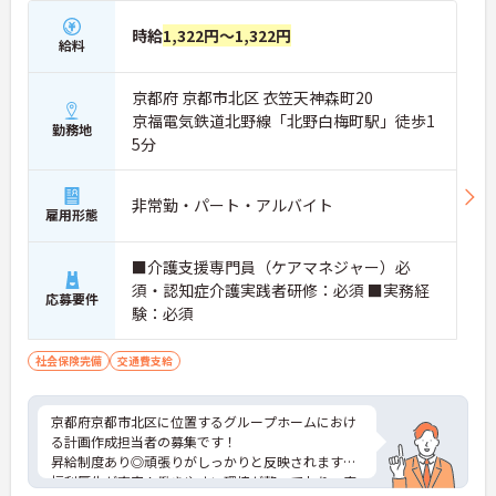
時給
1,322円～1,322円
給料
京都府 京都市北区 衣笠天神森町20
京福電気鉄道北野線「北野白梅町駅」徒歩1
勤務地
5分
非常勤・パート・アルバイト
雇用形態
■介護支援専門員（ケアマネジャー）必
須・認知症介護実践者研修：必須 ■実務経
応募要件
験：必須
社会保険完備
交通費支給
京都府京都市北区に位置するグループホームにおけ
る計画作成担当者の募集です！
昇給制度あり◎頑張りがしっかりと反映されます！
福利厚生が充実！働きやすい環境が整っており、安