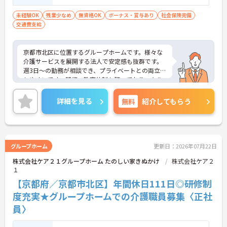
未経験OK
残業少なめ
無資格OK
ボーナス・賞与あり
社会保険完備
交通費支給
京都市北区に位置するグループホームです。様々な
介護サービスを展開する法人で安定感も抜群です。
週3日～の勤務が相談でき、プライベートとの両立も
しやすいです。研修・教育体制も整っておりスキル
アップを目指したい方にもおすすめです。
ご興味をお持ちの方には詳細の情報や面接のポイン
詳細を見る
無料
紹介してもらう
トをお伝えしますのでお気軽にお問い合わせくださ
いませ。
グループホーム
更新日：2026年07月22日
株式会社ケア２１グループホーム たのしい家きぬかけ
株式会社ケア２
１
【京都府／京都市北区】年間休日111日◎研修制
度充実★グループホームでの介護職員募集〈正社
員〉