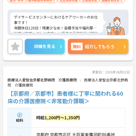
産休･育休･介護休暇取得実績あり
社会保険完備
交通費支給
退職金制度あり
デイサービスセンターにおけるケアワーカーのお仕
事です！
年間休日120日！残業少なめ！各種手当や福利厚生
制度が充実しており安定した環境で長期就業が可能
です。
ご興味ある方には、面接のポイントなど、さらに詳
詳細を見る
無料
紹介してもらう
細をお話致しますのでお気軽にご相談ください。
更新日：2026年06月01日
医療法人愛智会京都北野病院 介護医療院
医療法人愛智会京都北野病
院 介護医療院
【京都府／京都市】患者様に丁寧に関われる60
床の介護医療院＜非常勤介護職＞
時給
1,200円～1,350円
給料
京都府 京都市北区 大将軍東鷹司町86番地