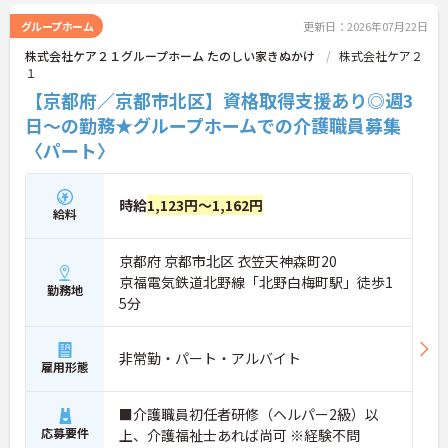
グループホーム
更新日：2026年07月22日
株式会社ケア２１グループホーム たのしい家きぬかけ
株式会社ケア２
１
【京都府／京都市北区】資格取得支援あり◎週3
日～の勤務★グループホームでの介護職員募集
〈パート〉
時給
1,123円～1,162円
給料
京都府 京都市北区 衣笠天神森町20
京福電気鉄道北野線「北野白梅町駅」徒歩1
勤務地
5分
非常勤・パート・アルバイト
雇用形態
■介護職員初任者研修（ヘルパー2級）以
応募要件
上、介護福祉士あれば尚可 ※経験不問