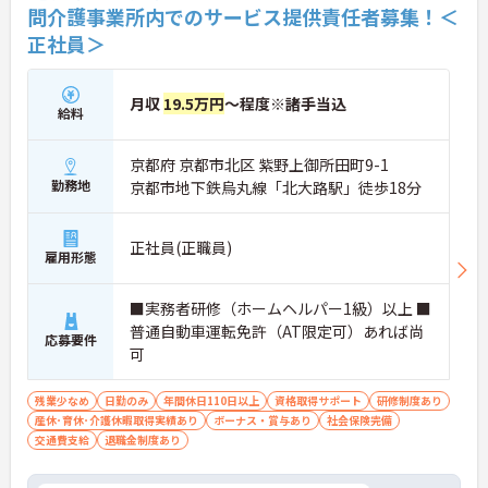
問介護事業所内でのサービス提供責任者募集！＜
正社員＞
月収
19.5万円
～程度※諸手当込
給料
京都府 京都市北区 紫野上御所田町9-1
勤務地
京都市地下鉄烏丸線「北大路駅」徒歩18分
正社員(正職員)
雇用形態
■実務者研修（ホームヘルパー1級）以上 ■
普通自動車運転免許（AT限定可）あれば尚
応募要件
可
残業少なめ
日勤のみ
年間休日110日以上
資格取得サポート
研修制度あり
産休･育休･介護休暇取得実績あり
ボーナス・賞与あり
社会保険完備
交通費支給
退職金制度あり