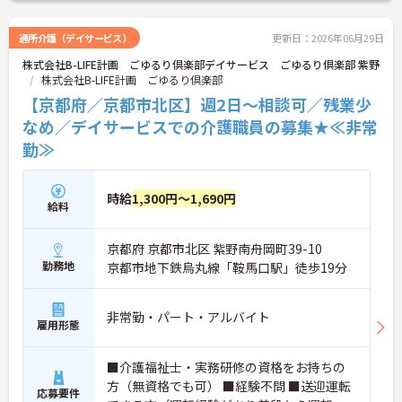
非一度マイナビまでお問い合わせください。さらに
詳細などお伝えします！
通所介護（デイサービス）
更新日：2026年06月29日
★おすすめポイント★
株式会社B-LIFE計画 ごゆるり倶楽部デイサービス ごゆるり倶楽部 紫野
①年間休日120日！月10日休みでワークライフバラ
株式会社B-LIFE計画 ごゆるり倶楽部
ンスが叶います☆
②定年65歳、再雇用70歳なので永く働ける環境で
【京都府／京都市北区】週2日～相談可／残業少
す！
なめ／デイサービスでの介護職員の募集★≪非常
③介護福祉士資格取得費用、初任者研修受講費用の
勤≫
助成制度あり♪
時給
1,300円～1,690円
給料
京都府 京都市北区 紫野南舟岡町39-10
勤務地
京都市地下鉄烏丸線「鞍馬口駅」徒歩19分
非常勤・パート・アルバイト
雇用形態
■介護福祉士・実務研修の資格をお持ちの
方（無資格でも可） ■経験不問 ■送迎運転
応募要件