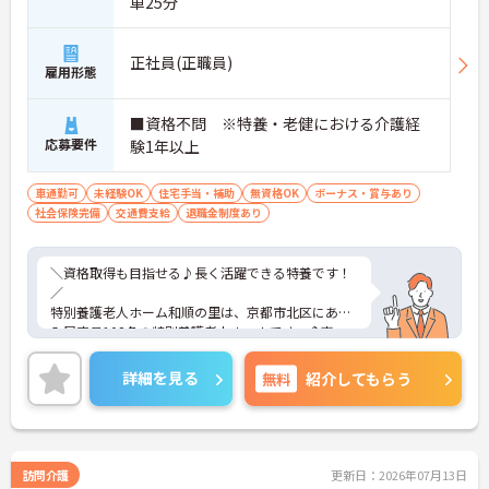
車25分
正社員(正職員)
雇用形態
■資格不問 ※特養・老健における介護経
応募要件
験1年以上
車通勤可
未経験OK
住宅手当・補助
無資格OK
ボーナス・賞与あり
社会保険完備
交通費支給
退職金制度あり
＼資格取得も目指せる♪長く活躍できる特養です！
／
特別養護老人ホーム和順の里は、京都市北区にある
入居定員108名の特別養護老人ホームです。食事・
入浴・排泄などの日常生活のサポートはもちろん、
レクリエーションや季節行事、外出支援にも力を入
詳細を見る
無料
紹介してもらう
れ、入居者様一人ひとりの暮らしに寄り添った介護
を大切にしています。施設規模が大きいため幅広い
ケースに関わることができ、介護職としての経験を
しっかり積める環境です。また、「介護福祉士」
「ケアマネジャー」などの資格取得支援制度もあ
訪問介護
更新日：2026年07月13日
り、スキルアップやキャリアアップを目指したい方