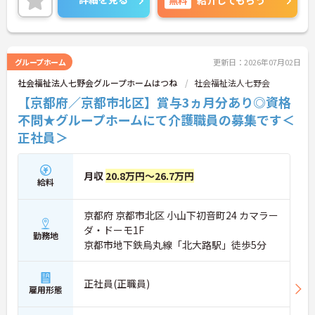
い。
グループホーム
更新日：2026年07月02日
社会福祉法人七野会グループホームはつね
社会福祉法人七野会
【京都府／京都市北区】賞与3ヵ月分あり◎資格
不問★グループホームにて介護職員の募集です＜
正社員＞
月収
20.8万円～26.7万円
給料
京都府 京都市北区 小山下初音町24 カマラー
ダ・ドーモ1F
勤務地
京都市地下鉄烏丸線「北大路駅」徒歩5分
正社員(正職員)
雇用形態