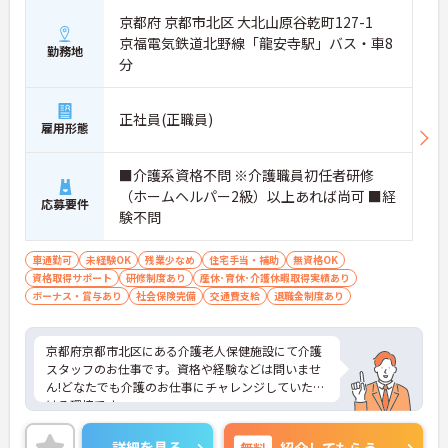
京都府 京都市北区 大北山原谷乾町127-1
京福電気鉄道北野線「龍安寺駅」バス・車8
勤務地
分
正社員(正職員)
雇用形態
■介護系資格不問 ※介護職員初任者研修
（ホームヘルパー2級）以上あれば尚可 ■経
応募要件
験不問
車通勤可
未経験OK
残業少なめ
住宅手当・補助
無資格OK
資格取得サポート
研修制度あり
産休･育休･介護休暇取得実績あり
ボーナス・賞与あり
社会保険完備
交通費支給
退職金制度あり
京都府京都市北区にある介護老人保健施設にて介護
スタッフのお仕事です。資格や経験などは問いませ
ん!どなたでも介護のお仕事にチャレンジしていただ
ける環境です。
ご興味ある方には、面接対策ポイントなど、さらに
詳細をお話しいたしますのでお気軽にご相談くださ
詳細を見る
無料
紹介してもらう