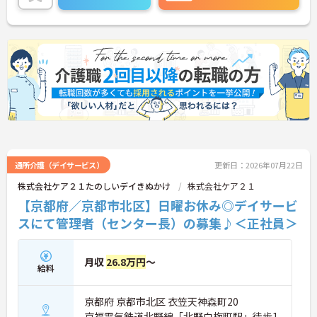
通所介護（デイサービス）
更新日：2026年07月22日
株式会社ケア２１たのしいデイきぬかけ
株式会社ケア２１
【京都府／京都市北区】日曜お休み◎デイサービ
スにて管理者（センター長）の募集♪＜正社員＞
月収
26.8万円
～
給料
京都府 京都市北区 衣笠天神森町20
京福電気鉄道北野線「北野白梅町駅」徒歩1