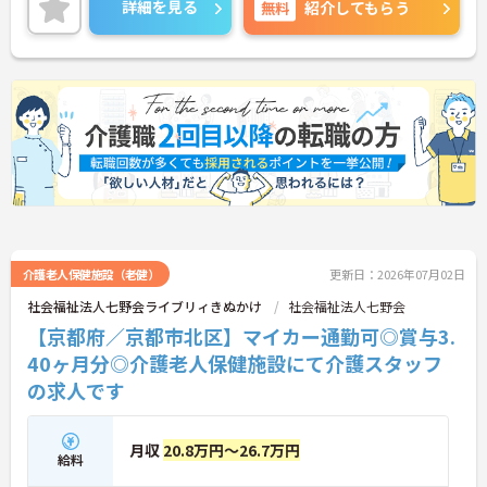
詳細を見る
無料
紹介してもらう
介護老人保健施設（老健）
更新日：2026年07月02日
社会福祉法人七野会ライブリィきぬかけ
社会福祉法人七野会
【京都府／京都市北区】マイカー通勤可◎賞与3.
40ヶ月分◎介護老人保健施設にて介護スタッフ
の求人です
月収
20.8万円～26.7万円
給料