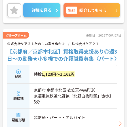
院として「急性期から在宅まで」地域の様々なニー
ズに対応しており、様々な経験を積むことができま
詳細を見る
無料
紹介してもらう
す。
②年間休日110日！残業時間も月間平均10時間程度
と少なく、プライベートと両立したい方にもおすす
めです！
③マイカー通勤OK！駐車場は無料で利用できます♪
グループホーム
更新日：2026年06月17日
株式会社ケア２１たのしい家きぬかけ
株式会社ケア２１
【京都府／京都市北区】資格取得支援あり◎週3
日～の勤務★小多機での介護職員募集〈パート〉
時給
1,123円～1,162円
給料
京都府 京都市北区 衣笠天神森町20
京福電気鉄道北野線「北野白梅町駅」徒歩1
勤務地
5分
非常勤・パート・アルバイト
雇用形態