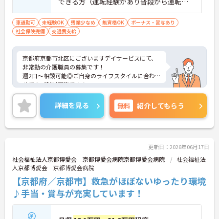
できる方（運転経験があり普段から運転し
ているなど）
車通勤可
未経験OK
残業少なめ
無資格OK
ボーナス・賞与あり
社会保険完備
交通費支給
京都府京都市北区にございますデイサービスにて、
非常勤の介護職員の募集です！
週2日～相談可能◎ご自身のライフスタイルに合わ
せてのご就業可能です！
ご興味ある方には、面接対策ポイントなど、さらに
詳細をお話しいたしますのでお気軽にご相談くださ
詳細を見る
無料
紹介してもらう
い！
更新日：2026年06月17日
社会福祉法人京都博愛会 京都博愛会病院京都博愛会病院
社会福祉法
人京都博愛会 京都博愛会病院
【京都府／京都市】救急がほぼないゆったり環境
♪手当・賞与が充実しています！