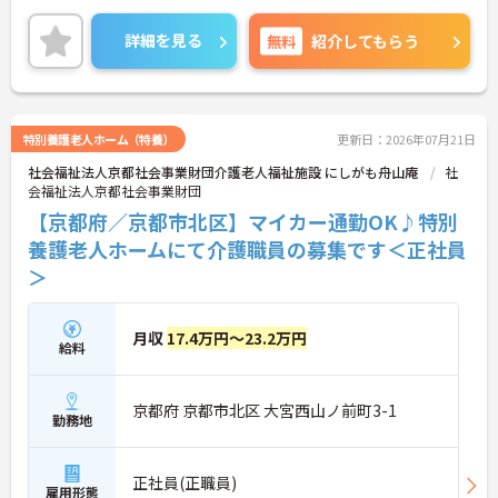
ご興味をお持ちの方には詳細の情報や面接のポイン
トをお伝えしますのでお気軽にお問い合わせくださ
詳細を見る
無料
紹介してもらう
いませ。
特別養護老人ホーム（特養）
更新日：2026年07月21日
社会福祉法人京都社会事業財団介護老人福祉施設 にしがも舟山庵
社
会福祉法人京都社会事業財団
【京都府／京都市北区】マイカー通勤OK♪特別
養護老人ホームにて介護職員の募集です＜正社員
＞
月収
17.4万円～23.2万円
給料
京都府 京都市北区 大宮西山ノ前町3-1
勤務地
正社員(正職員)
雇用形態