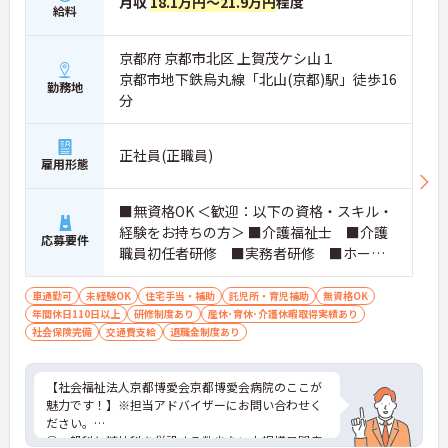
月収
18.1万円～21.9万円
程度
給料
京都府 京都市北区 上賀茂ケシ山１
京都市地下鉄烏丸線「北山(京都)駅」徒歩16
勤務地
分
正社員(正職員)
雇用形態
■無資格OK ＜歓迎：以下の資格・スキル・
経験をお持ちの方＞ ■介護福祉士 ■介護
応募要件
職員初任者研修 ■実務者研修 ■ホーム
ヘルパー1～3級
車通勤可
未経験OK
住宅手当・補助
託児所・育児補助
無資格OK
年間休日110日以上
研修制度あり
産休･育休･介護休暇取得実績あり
社会保険完備
交通費支給
退職金制度あり
【社会福祉法人京都博愛会京都博愛会病院のここが
魅力です！】※担当アドバイザーにお問い合わせく
ださい。
①一般科と精神科を併設する数少ない中規模民間病