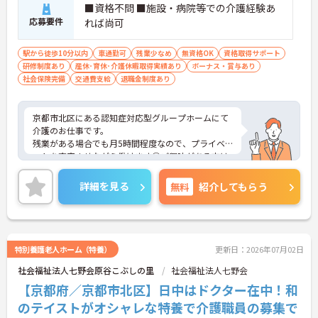
■資格不問 ■施設・病院等での介護経験あ
応募要件
れば尚可
駅から徒歩10分以内
車通勤可
残業少なめ
無資格OK
資格取得サポート
研修制度あり
産休･育休･介護休暇取得実績あり
ボーナス・賞与あり
社会保険完備
交通費支給
退職金制度あり
京都市北区にある認知症対応型グループホームにて
介護のお仕事です。
残業がある場合でも月5時間程度なので、プライベ
ートを充実させながら働けます◎ご興味がある方は
是非一度マイナビまでお問い合わせください。さら
に詳細などお伝えします！
詳細を見る
無料
紹介してもらう
特別養護老人ホーム（特養）
更新日：2026年07月02日
社会福祉法人七野会原谷こぶしの里
社会福祉法人七野会
【京都府／京都市北区】日中はドクター在中！和
のテイストがオシャレな特養で介護職員の募集で