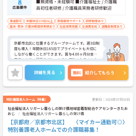
■無資格・未経験可 ■介護福祉士 / 介護職
応募要件
員初任者研修 / 介護職員実務者研修歓迎
車通勤可
年間休日110日以上
資格取得サポート
研修制度あり
産休･育休･介護休暇取得実績あり
社会保険完備
交通費支給
退職金制度あり
京都市北区に位置するグループホームです。週3日制
度も導入！年間休日165日でプライベートも大切に
しながら働くことができます。賞与4.00ヶ月分支給
実績もあり、頑張りがしっかりと反映されるのもお
すすめしたいポイントのひとつです。ご興味をお持
ちの方はお気軽にお問い合わせください。
詳細を見る
無料
紹介してもらう
特別養護老人ホーム（特養）
更新日：2026年07月03日
社会福祉法人リガーレ暮らしの架け橋地域密着型総合ケアセンターきたお
おじ
社会福祉法人リガーレ暮らしの架け橋
【京都府／京都市北区】 〈マイカー通勤可◎〉
特別養護老人ホームでの介護職募集！