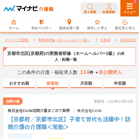
0
0
求人検索
会員登録
メニュー
ホーム
初めての方へ
面談会場一覧
保存した求人
最近見た求人
マイナビ介護職
実務者研修（ホームヘルパー1級）
京都府
京都市北区
京都市北区(京都府)の実務者研修（ホームヘルパー1級）
の求
人・転職一覧
114
この条件の介護・福祉求人数
非公開求人
件 ＋
おすすめ順
新着順
月収順
年収順
訪問介護
更新日：2026年07月31日
株式会社Circle訪問介護まごのて紫野
株式会社Circle
【京都府／京都市北区】子育て世代も活躍中！訪
問介護の介護職＜常勤＞