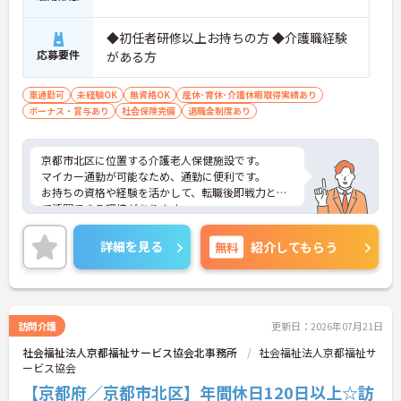
◆初任者研修以上お持ちの方 ◆介護職経験
応募要件
がある方
車通勤可
未経験OK
無資格OK
産休･育休･介護休暇取得実績あり
ボーナス・賞与あり
社会保険完備
退職金制度あり
京都市北区に位置する介護老人保健施設です。
マイカー通勤が可能なため、通勤に便利です。
お持ちの資格や経験を活かして、転職後即戦力とし
て活躍できる環境があります。
ご興味をお持ちの方はお気軽にお問い合わせくださ
い。
詳細を見る
無料
紹介してもらう
訪問介護
更新日：2026年07月21日
社会福祉法人京都福祉サービス協会北事務所
社会福祉法人京都福祉サ
ービス協会
【京都府／京都市北区】年間休日120日以上☆訪