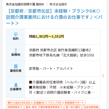
株式会社銭形訪問介護 銭形N
株式会社銭形
にもおすすめ♪住宅手当や退職金制度など福利厚生
も整っており、腰を据えて働きたい方にぴったりの
【京都府／京都市北区】未経験・ブランクOK◎
職場です。
訪問介護事業所における介護のお仕事です♪＜パ
ート＞
■ 「資格取得」も応援する環境♪
働きながらキャリアアップを目指せます！
時給
1,952円～3,552円
給料
・介護福祉士やケアマネジャーの資格取得支援あり
・経験を活かしながらさらなる成長が可能
・長期的なキャリア形成を後押しする環境
京都府 京都市北区 紫竹東高縄町13番地2
→ 将来を見据えてスキルアップしたい方にもおすす
勤務地
京都市地下鉄烏丸線「北大路駅」徒歩10分
めです♪
―――――――――――――――
■ 残業少なめで働きやすい♪
非常勤・パート・アルバイト
雇用形態
無理なく続けやすい勤務環境が整っています！
・月9日休みのシフト制
■介護職員初任者研修（ヘルパー2級）以上
・時間外勤務は月平均2時間程度
■実務経験：不問 ※未経験・ブランク：
・住宅手当や退職金制度あり
応募要件
→ 仕事とプライベートの両立もしやすい環境です♪
可 ＜歓迎＞訪問介護経験者・バイクに乗れ
る方
■ 暮らしに寄り添う介護ができる♪
駅から徒歩10分以内
未経験OK
ブランクOK
資格取得サポート
研修制度あり
産休･育休･介護休暇取得実績あり
夏～秋入職可
社会保険完備