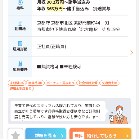
月収
30.2万円
～諸手当込み
給料
年収
363万円
～諸手当込み 別途賞与
京都府 京都市北区 紫野門前町44‐91
勤務地
京都市地下鉄烏丸線「北大路駅」徒歩19分
正社員(正職員)
雇用形態
■無資格可 ■未経験可
応募要件
未経験OK
無資格OK
ボーナス・賞与あり
社会保険完備
交通費支給
退職金制度あり
子育て世代のスタッフも活躍されており、家庭との
両立が叶う環境です◎資格取得支援制度など研修制
度も充実しており、経験が浅い方も安心です。ま
た、経験が豊富な方は正当に評価され、昇給等に繋
がりますので、長く安心して働くことができます。
ご興味ある方、是非お待ちしております！
詳細を見る
無料
紹介してもらう