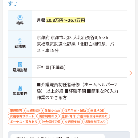
す♪
月収
20.8万円～26.7万円
給料
京都府 京都市北区 大北山長谷町5-36
京福電気鉄道北野線「北野白梅町駅」バ
勤務地
ス・車15分
正社員(正職員)
雇用形態
■介護職員初任者研修（ホームヘルパー2
級） 以上必須 ■経験不問 ■簡単なPC入力
応募要件
作業のできる方
車通勤可
未経験OK
残業少なめ
住宅手当・補助
無資格OK
資格取得サポート
研修制度あり
産休･育休･介護休暇取得実績あり
ボーナス・賞与あり
社会保険完備
交通費支給
退職金制度あり