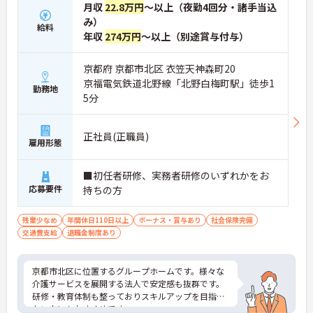
月収
22.8万円
～以上（夜勤4回分・諸手当込
み）
給料
年収
274万円
～以上（別途賞与付与）
京都府 京都市北区 衣笠天神森町20
京福電気鉄道北野線「北野白梅町駅」徒歩1
勤務地
5分
正社員(正職員)
雇用形態
■初任者研修、実務者研修のいずれかをお
応募要件
持ちの方
残業少なめ
年間休日110日以上
ボーナス・賞与あり
社会保険完備
交通費支給
退職金制度あり
京都市北区に位置するグループホームです。様々な
介護サービスを展開する法人で安定感も抜群です。
研修・教育体制も整っておりスキルアップを目指し
たい方にもおすすめです。