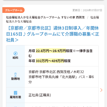
さい！
グループホーム
更新日：2026年07月07日
社会福祉法人かなえ福祉会グループホーム すないの家 西賀茂
社会福
祉法人かなえ福祉会
【京都府／京都市北区】週休3日制導入／年間休
日165日♪グループホームにて介護職の募集＜正
社員＞
月収
22.8万円～28.9万円
程度※一律手当含
む
給料
年収
332万円～439万円
程度
京都府 京都市北区 西賀茂榿ノ木町32
京都市地下鉄烏丸線「北大路駅」バス・車6
勤務地
分
正社員(正職員)
雇用形態