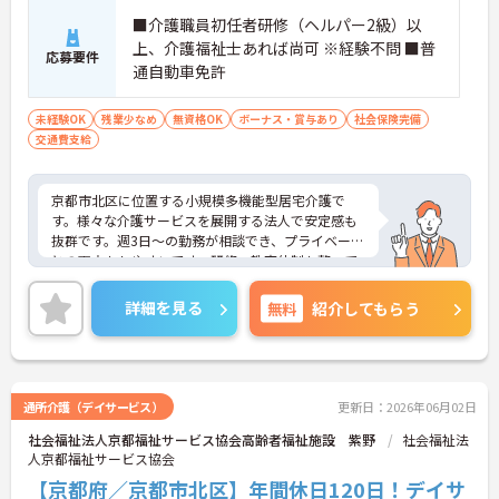
■介護職員初任者研修（ヘルパー2級）以
上、介護福祉士あれば尚可 ※経験不問 ■普
応募要件
通自動車免許
未経験OK
残業少なめ
無資格OK
ボーナス・賞与あり
社会保険完備
交通費支給
京都市北区に位置する小規模多機能型居宅介護で
す。様々な介護サービスを展開する法人で安定感も
抜群です。週3日～の勤務が相談でき、プライベート
との両立もしやすいです。研修・教育体制も整って
おりスキルアップを目指したい方にもおすすめで
す。
詳細を見る
無料
紹介してもらう
ご興味をお持ちの方には詳細の情報や面接のポイン
トをお伝えしますのでお気軽にお問い合わせくださ
いませ。
通所介護（デイサービス）
更新日：2026年06月02日
社会福祉法人京都福祉サービス協会高齢者福祉施設 紫野
社会福祉法
人京都福祉サービス協会
【京都府／京都市北区】年間休日120日！デイサ