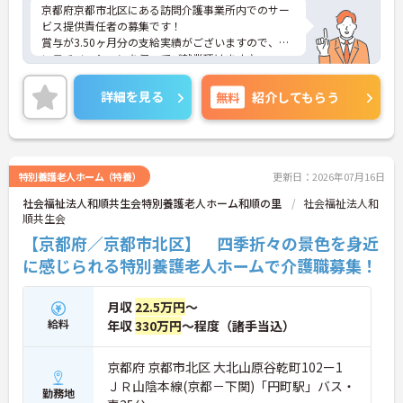
京都府京都市北区にある訪問介護事業所内でのサー
ビス提供責任者の募集です！
賞与が3.50ヶ月分の支給実績がございますので、高
いモチベーションを保ってご就業頂けます♪
年間休日120日以上としっかりお休みも取得できる
ので、ワークライフバランスを大切にしたい方にオ
詳細を見る
無料
紹介してもらう
ススメです◎
ご興味のある方には、面接対策ポイントなど、さら
に詳細をお話しいたしますのでお気軽にご相談くだ
さい！
特別養護老人ホーム（特養）
更新日：2026年07月16日
社会福祉法人和順共生会特別養護老人ホーム和順の里
社会福祉法人和
順共生会
【京都府／京都市北区】 四季折々の景色を身近
に感じられる特別養護老人ホームで介護職募集！
月収
22.5万円
～
給料
年収
330万円
～程度（諸手当込）
京都府 京都市北区 大北山原谷乾町102ー1
ＪＲ山陰本線(京都－下関)「円町駅」バス・
勤務地