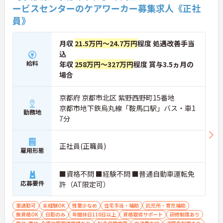
ービスセンターのケアワーカー募集求人《正社
員》
月収
21.5万円～24.7万円
程度 処遇改善手当
込
給料
年収
258万円～327万円
程度 賞与3.5ヵ月の
場合
京都府 京都市北区 紫野西野町15番地
京都市地下鉄烏丸線「鞍馬口駅」バス・車1
勤務地
7分
正社員(正職員)
雇用形態
■資格不問 ■経験不問 ■普通自動車運転免
応募要件
許（AT限定可）
車通勤可
未経験OK
残業少なめ
住宅手当・補助
託児所・育児補助
無資格OK
日勤のみ
年間休日110日以上
資格取得サポート
研修制度あり