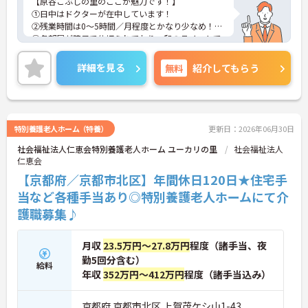
【原谷こぶしの里のここが魅力です！】
①日中はドクターが在中しています！
②残業時間は0～5時間／月程度とかなり少なめ！
③各部屋が障子で仕切られており、和のテイストで
オシャレな環境です。
④マイカー通勤も可能ですので、通勤も問題ありま
詳細を見る
無料
紹介してもらう
せん。
⑤社員さん思いの福利厚生も充実しています。
⑥年齢に関わらず幅広い世代の方が活躍中です。
ご興味のある方には、面接対策ポイントなど、さら
に詳細をお話しいたしますのでお気軽にご相談くだ
特別養護老人ホーム（特養）
更新日：2026年06月30日
さい！
社会福祉法人仁恵会特別養護老人ホーム ユーカリの里
社会福祉法人
仁恵会
【京都府／京都市北区】年間休日120日★住宅手
当など各種手当あり◎特別養護老人ホームにて介
護職募集♪
月収
23.5万円～27.8万円
程度（諸手当、夜
勤5回分含む）
給料
年収
352万円～412万円
程度（諸手当込み）
京都府 京都市北区 上賀茂ケシ山1-43