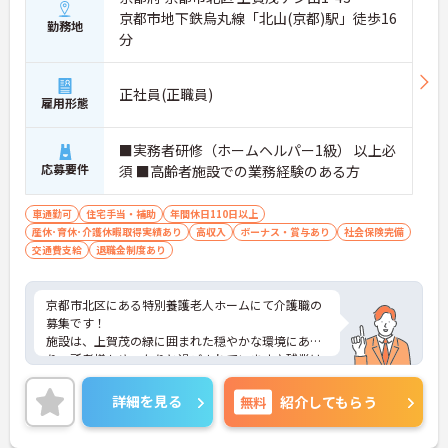
京都市地下鉄烏丸線「北山(京都)駅」徒歩16
勤務地
分
正社員(正職員)
雇用形態
■実務者研修（ホームヘルパー1級） 以上必
応募要件
須 ■高齢者施設での業務経験のある方
車通勤可
住宅手当・補助
年間休日110日以上
産休･育休･介護休暇取得実績あり
高収入
ボーナス・賞与あり
社会保険完備
交通費支給
退職金制度あり
京都市北区にある特別養護老人ホームにて介護職の
募集です！
施設は、上賀茂の緑に囲まれた穏やかな環境にあ
り、所者様もゆったりと過ごされています♪残業は
ほぼなく、年間休日も120日と多めなので、メリハ
リつけてお仕事続けていただけますよ◎住宅手当の
詳細を見る
無料
紹介してもらう
支給含め、各種手当も充実しておりますので、長期
的な就業をしやすい環境です。ご興味がある方は是