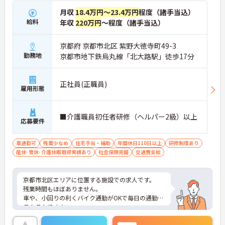
月収
18.4万円～23.4万円
程度（諸手当込）
給料
年収
220万円
～程度（諸手当込）
京都府 京都市北区 紫野大徳寺町49-3
勤務地
京都市地下鉄烏丸線「北大路駅」徒歩17分
正社員(正職員)
雇用形態
■介護職員初任者研修（ヘルパー2級）以上
応募要件
車通勤可
残業少なめ
住宅手当・補助
年間休日110日以上
研修制度あり
産休･育休･介護休暇取得実績あり
社会保険完備
交通費支給
京都市北区エリアに位置する施設での求人です。
残業時間もほぼありません。
車や、小回りの利くバイク通勤がOKで毎日の通勤が
ラクラクです♪
ご興味がある方はお気軽にお問い合わせ下さい。