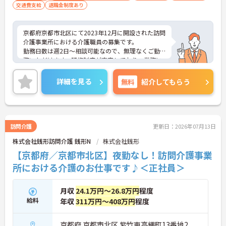
身体介護だけではない介護のやりがいがあります！
交通費支給
退職金制度あり
・食事・入浴・排泄介助を担当
・レクリエーションや季節行事の運営にも参加
・外出支援など生活全体を支える介護を実践
京都府京都市北区にて2023年12月に開設された訪問
→ 入居者様とじっくり関わりながら支援できます♪
介護事業所における介護職員の募集です。
勤務日数は週2日～相談可能なので、無理なくご勤
■ 幅広い経験が積める特養です！
務いただけます。研修制度が充実しており、業務に
不安がある方でも安心してご勤務いただけます。
多様なケースに携われる環境です！
ご興味のある方には、面接対策ポイントなど、さら
詳細を見る
無料
紹介してもらう
・定員108名の特別養護老人ホーム
に詳細をお話しいたしますのでお気軽にご相談くだ
・長期入所の利用者様へ継続的なケアを提供
さい！
・経験を積みながら介護技術を磨ける職場
→ 特養で経験を深めたい方にぴったりです♪
訪問介護
更新日：2026年07月13日
株式会社銭形訪問介護 銭形N
株式会社銭形
【京都府／京都市北区】夜勤なし！訪問介護事業
所における介護のお仕事です♪＜正社員＞
月収
24.1万円～26.8万円
程度
給料
年収
311万円～408万円
程度
京都府 京都市北区 紫竹東高縄町13番地2