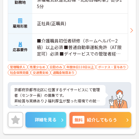
勤務地
5分
正社員(正職員)
雇用形態
■介護職員初任者研修（ホームヘルパー2
級）以上必須 ■普通自動車運転免許（AT限
応募要件
定可）必須 ■デイサービスでの管理者経験
必須 ■介護経験(5年以上) 必須 ■マネジメ
ント経験 必須
管理職求人
残業少なめ
日勤のみ
年間休日110日以上
ボーナス・賞与あり
社会保険完備
交通費支給
退職金制度あり
京都府京都市北区に位置するデイサービスにて管理
者（センター長）の募集です。
昇給賞与実績あり♪福利厚生が整った環境での就業
です♪
ご興味ある方には、面接対策ポイントなど、さらに
詳細をお話しいたしますのでお気軽にご相談くださ
詳細を見る
無料
紹介してもらう
い。