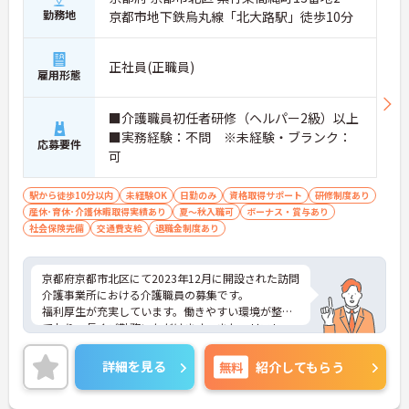
勤務地
京都市地下鉄烏丸線「北大路駅」徒歩10分
正社員(正職員)
雇用形態
■介護職員初任者研修（ヘルパー2級）以上
■実務経験：不問 ※未経験・ブランク：
応募要件
可
駅から徒歩10分以内
未経験OK
日勤のみ
資格取得サポート
研修制度あり
産休･育休･介護休暇取得実績あり
夏～秋入職可
ボーナス・賞与あり
社会保険完備
交通費支給
退職金制度あり
京都府京都市北区にて2023年12月に開設された訪問
介護事業所における介護職員の募集です。
福利厚生が充実しています。働きやすい環境が整っ
ており、長くご勤務いただけます。また、リフレッ
シュ休暇があり、プライベートとのメリハリのある
働き方が可能です。
詳細を見る
無料
紹介してもらう
ご興味のある方には、面接対策ポイントなど、さら
に詳細をお話しいたしますのでお気軽にご相談くだ