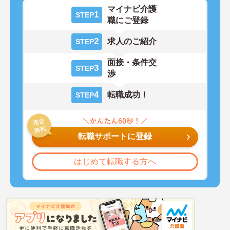
マイナビ介護
1
STEP
職にご登録
2
求人のご紹介
STEP
面接・条件交
3
STEP
渉
4
転職成功！
STEP
転職サポートに登録
はじめて転職する方へ