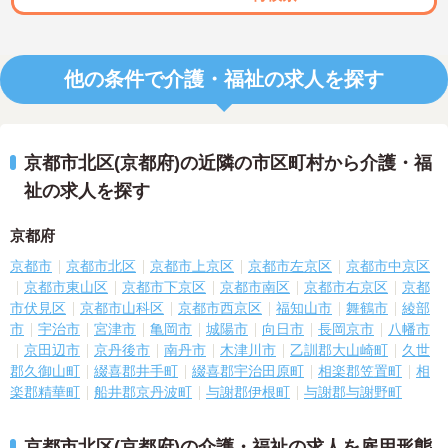
他の条件で介護・福祉の求人を探す
京都市北区(京都府)の近隣の市区町村から介護・福
祉の求人を探す
京都府
京都市
京都市北区
京都市上京区
京都市左京区
京都市中京区
京都市東山区
京都市下京区
京都市南区
京都市右京区
京都
市伏見区
京都市山科区
京都市西京区
福知山市
舞鶴市
綾部
市
宇治市
宮津市
亀岡市
城陽市
向日市
長岡京市
八幡市
京田辺市
京丹後市
南丹市
木津川市
乙訓郡大山崎町
久世
郡久御山町
綴喜郡井手町
綴喜郡宇治田原町
相楽郡笠置町
相
楽郡精華町
船井郡京丹波町
与謝郡伊根町
与謝郡与謝野町
京都市北区(京都府)の介護・福祉の求人を雇用形態