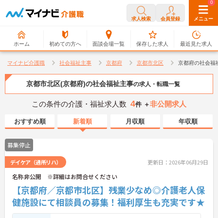
0
0
求人検索
会員登録
メニュー
ホーム
初めての方へ
面談会場一覧
保存した求人
最近見た求人
マイナビ介護職
社会福祉主事
京都府
京都市北区
京都府の社会福
京都市北区(京都府)の社会福祉主事
の求人・転職一覧
4
この条件の介護・福祉求人数
非公開求人
件 ＋
おすすめ順
新着順
月収順
年収順
募集停止
デイケア（通所リハ）
更新日：2026年06月29日
名称非公開 ※詳細はお問合せください
【京都府／京都市北区】残業少なめ◎介護老人保
健施設にて相談員の募集！福利厚生も充実です★