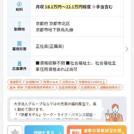
月収
18.1万円～22.1万円
程度 ※手当含む
給料
京都府 京都市北区
勤務地
京都市地下鉄烏丸線
正社員(正職員)
雇用形態
■資格経験不問 ■社会福祉士、社会福祉主
応募要件
事任用資格あれば尚可
車通勤可
未経験OK
残業少なめ
日勤のみ
年間休日110日以上
産休･育休･介護休暇取得実績あり
社会保険完備
交通費支給
退職金制度あり
大手法人グループならではの充実の福利厚生で、長
く勤めて頂けます。
「『京都モデル』ワーク・ライフ・バランス認証企
業」、「きょうと福祉人材育成認証制度」に認定さ
れています！
最新の募集状況を問
残業少なめですので、オンオフのメリハリをつけて
詳細を見る
無料