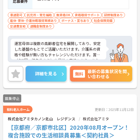
応募要件
車通勤可
託児所・育児補助
無資格OK
資格取得サポート
研修制度あり
産休･育休･介護休暇取得実績あり
ボーナス・賞与あり
社会保険完備
交通費支給
退職金制度あり
運営母体は複数の高齢者住宅を展開しており、安定
した基盤のもとでご活躍いただけます。介護系の資
格や経験が無い方もチャレンジいただけます。賞与
（年2回、諸条件あり）や昇給の実績もあり、あな
たの頑張りがしっかりと評価されます。無料の社員
最新の募集状況を問
給食（1日1食）や、育休からの復職をサポートする
詳細を見る
無料
い合わせる
育児給付金+（プラス）制度（最大10万円）、資格
取得支援制度（最大10万円補助）など、福利厚生も
充実しています。社内研修やキャリアパス制度も整
っており、スキルアップを目指したい方にも最適で
募集停止
す。ご興味のある方には、面接対策ポイントなど、
さらに詳細をお話ししますのでお気軽にご相談くだ
有料老人ホーム
更新日：2025年11月12日
さい！
株式会社アミタカノン北山 レジデンス
株式会社アミタ
【京都府／京都市北区】2020年08月オープン！
複合施設での生活相談員募集＜契約社員＞