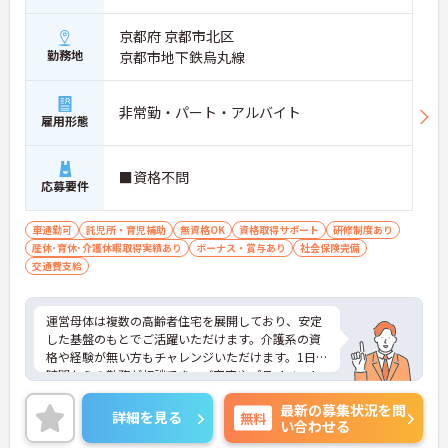
京都府 京都市北区
勤務地
京都市地下鉄烏丸線
非常勤・パート・アルバイト
雇用形態
■資格不問
応募要件
車通勤可
託児所・育児補助
無資格OK
資格取得サポート
研修制度あり
産休･育休･介護休暇取得実績あり
ボーナス・賞与あり
社会保険完備
交通費支給
運営母体は複数の高齢者住宅を展開しており、安定
した基盤のもとでご活躍いただけます。介護系の資
格や経験が無い方もチャレンジいただけます。1日4
時間からの勤務が相談でき、ご家庭やプライベート
との両立もしやすい環境です。賞与（年2回、諸条件
最新の募集状況を問
あり）や昇給の実績もあり、あなたの頑張りがしっ
詳細を見る
無料
い合わせる
かりと評価されます。無料の社員給食（1日1食）
や、育休からの復職をサポートする育児給付金+