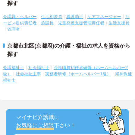
探す
介護職・ヘルパー
生活相談員
看護助手
ケアマネージャー
サ
ービス提供責任者
施設長
児童発達支援管理責任者
生活支援員
管理者
京都市北区(京都府)の介護・福祉の求人を資格から
探す
介護福祉士
社会福祉士
介護職員初任者研修（ホームヘルパー2
級）
社会福祉主事
実務者研修（ホームヘルパー1級）
精神保健
福祉士
マイナビ介護職に
お気軽にご相談
下さい！