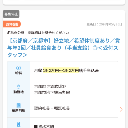
（プラス）制度（最大10万円）、資格取得支援制度
（最大10万円補助）など、福利厚生も充実していま
募集停止
す。社内研修やキャリアパス制度も整っており、ス
キルアップを目指したい方にも最適です。ご興味の
訪問看護
更新日：2026年05月26日
ある方には、面接対策ポイントなど、さらに詳細を
お話ししますのでお気軽にご相談ください！
名称非公開 ※詳細はお問合せください
【京都府／京都市】好立地／希望休制度あり／賞
与年2回／社員給食あり（手当支給）◎＜受付ス
タッフ＞
月収
19.2万円～19.2万円
諸手当込み
給料
京都府 京都市北区
勤務地
京都市地下鉄烏丸線
契約社員・嘱託社員
雇用形態
■資格不問