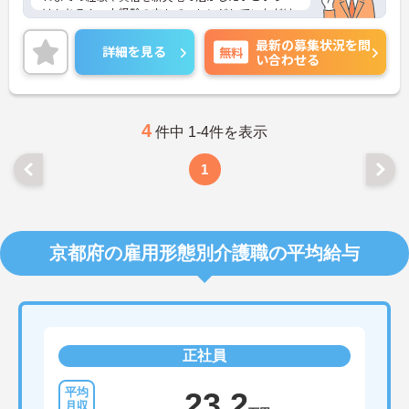
はもちろん、未経験の方もチャレンジしていただけ
ます！
最新の募集状況を問
ご興味ある方には、面接対策ポイントなど、さらに
詳細を見る
無料
い合わせる
詳細をお話しいたしますのでお気軽にご相談くださ
い。
4
件中 1-4件を表示
1
京都府の雇用形態別介護職の平均給与
正社員
23.2