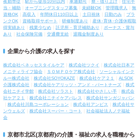
夜勤専従
駅から徒歩10分以内
車通勤可
寮・借り上げ
住宅手
当・補助
オープニングスタッフ募集
未経験OK
管理職求人
無
資格OK
高収入
年間休日110日以上
土日祝休
日勤のみ
ブラ
ンクOK
資格取得サポート
研修制度あり
産休･育休･介護休暇取
得実績あり
残業少なめ
託児所・育児補助あり
ボーナス・賞与
あり
社会保険完備
交通費支給
退職金制度あり
企業から介護の求人を探す
株式会社ベネッセスタイルケア
株式会社ツクイ
株式会社日本ア
メニティライフ協会
ＳＯＭＰＯケア株式会社
ソーシャルインク
ルー株式会社
株式会社SOYOKAZE
株式会社ケア２１
ALSOK
介護株式会社
株式会社ケアリッツ・アンド・パートナーズ
株式
会社ニチイ学館
株式会社ソラスト
株式会社やさしい手
株式会
社ケア２１
株式会社ニチイケアパレス
株式会社サンガジャパン
株式会社川島コーポレーション
株式会社アンビス
株式会社サ
ンウェルズ
株式会社スーパー・コート
社会福祉法人ノテ福祉
会
京都市北区(京都府)の介護・福祉の求人を職種から