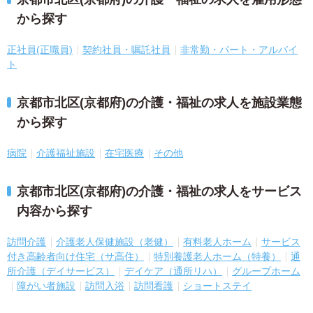
から探す
正社員(正職員)
契約社員・嘱託社員
非常勤・パート・アルバイ
ト
京都市北区(京都府)の介護・福祉の求人を施設業態
から探す
病院
介護福祉施設
在宅医療
その他
京都市北区(京都府)の介護・福祉の求人をサービス
内容から探す
訪問介護
介護老人保健施設（老健）
有料老人ホーム
サービス
付き高齢者向け住宅（サ高住）
特別養護老人ホーム（特養）
通
所介護（デイサービス）
デイケア（通所リハ）
グループホーム
障がい者施設
訪問入浴
訪問看護
ショートステイ