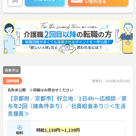
い合わせる
働くことができます♪
職員の平均年齢は30歳代前半と明るく活気のある職
場です！人と関わる仕事が好きな方歓迎♪
ご興味がある方は是非一度マイナビコメディカルま
でお問合せ下さい！！
募集停止
訪問看護
更新日：2026年05月26日
名称非公開 ※詳細はお問合せください
【京都府／京都市】好立地／1日4h～応相談／賞
与年2回（諸条件あり）／社員給食あり◎＜生活
支援員＞
時給
1,130円～1,130円
給料