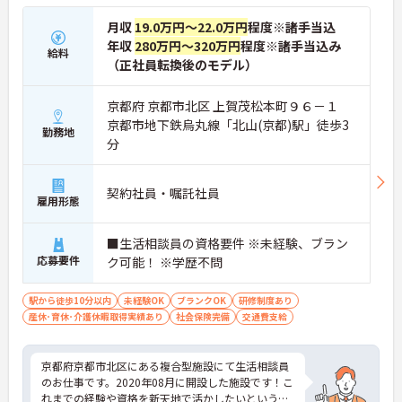
月収
19.0万円～22.0万円
程度※諸手当込
年収
280万円～320万円
程度※諸手当込み
給料
（正社員転換後のモデル）
京都府 京都市北区 上賀茂松本町９６－１
京都市地下鉄烏丸線「北山(京都)駅」徒歩3
勤務地
分
契約社員・嘱託社員
雇用形態
■生活相談員の資格要件 ※未経験、ブラン
応募要件
ク可能！ ※学歴不問
駅から徒歩10分以内
未経験OK
ブランクOK
研修制度あり
産休･育休･介護休暇取得実績あり
社会保険完備
交通費支給
京都府京都市北区にある複合型施設にて生活相談員
のお仕事です。2020年08月に開設した施設です！こ
れまでの経験や資格を新天地で活かしたいという方