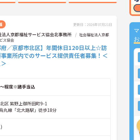
護
更新日：2026年07月21日
マ
祉法人京都福祉サービス協会北事務所
社会福祉法人京都
お
ビス協会
都府／京都市北区】年間休日120日以上☆訪
護事業所内でのサービス提供責任者募集！＜
員＞
～程度※諸手当込
北区 紫野上御所田町9-1
烏丸線「北大路駅」徒歩18分
)