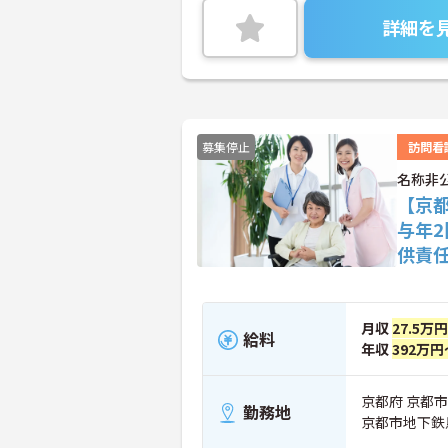
詳細を
募集停止
訪問看
名称非
【京
与年
供責
月収
27.5万
給料
年収
392万円
京都府 京都
勤務地
京都市地下鉄