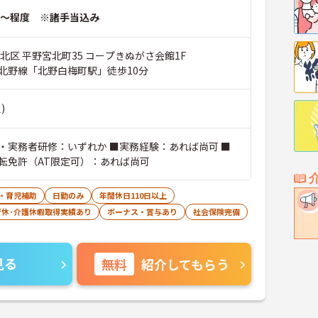
～程度 ※諸手当込み
北区 平野宮北町35 コープきぬがさ会館1F
北野線「北野白梅町駅」徒歩10分
)
・実務者研修：いずれか ■実務経験：あれば尚可 ■
転免許（AT限定可）：あれば尚可
・育児補助
日勤のみ
年間休日110日以上
育休･介護休暇取得実績あり
ボーナス・賞与あり
社会保険完備
見る
無料
紹介してもらう