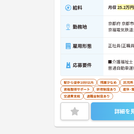
給料
月収
25.2万円
京都府 京都市
勤務地
京福電気鉄道
雇用形態
正社員(正職員
■介護福祉士
応募要件
普通自動車運
駅から徒歩10分以内
残業少なめ
託児所
資格取得サポート
研修制度あり
産休･
交通費支給
退職金制度あり
詳細を