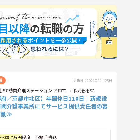
護
更新日：2024年11月28日
ISC訪問介護ステーション アロエ
株式会社ISC
都府／京都市北区】年間休日110日！新規設
訪問介護事業所にてサービス提供責任者の募
常勤≫
円～33.7万円
程度 ※諸手当込