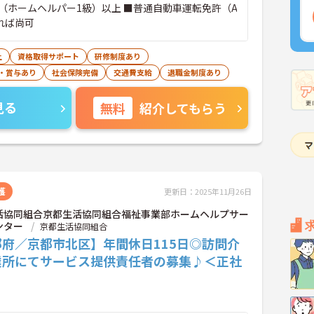
（ホームヘルパー1級）以上 ■普通自動車運転免許（A
れば尚可
上
資格取得サポート
研修制度あり
・賞与あり
社会保険完備
交通費支給
退職金制度あり
見る
無料
紹介してもらう
護
更新日：2025年11月26日
活協同組合京都生活協同組合福祉事業部ホームヘルプサー
ンター
京都生活協同組合
都府／京都市北区】年間休日115日◎訪問介
業所にてサービス提供責任者の募集♪＜正社