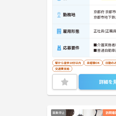
京都府 京都市
勤務地
京都市地下鉄
雇用形態
正社員(正職員
■介護実務者
応募要件
■普通自動車
駅から徒歩10分以内
未経験OK
日勤の
交通費支給
詳細を
募集停止
訪問看