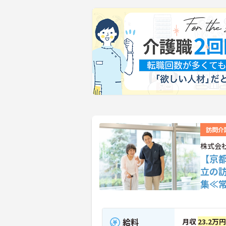
訪問介
株式会社
【京
立の
集≪
給料
月収
23.2万