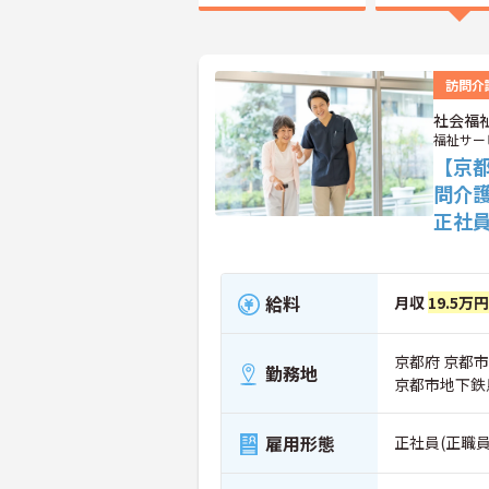
訪問介
社会福
福祉サー
【京
問介
正社
給料
月収
19.5万円
京都府 京都市
勤務地
京都市地下鉄
雇用形態
正社員(正職員