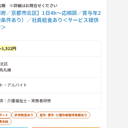
公開 ※詳細はお問合せください
府／京都市北区】1日4h～応相談／賞与年2
諸条件あり）／社員給食あり＜サービス提供
者＞
～1,522円
市北区
烏丸線
ト・アルバイト
須：介護福祉士・実務者研修
ポート
研修制度あり
産休･育休･介護休暇取得実績あり
費支給