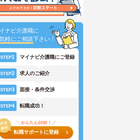
イナビ介護職に
気軽にご相談
下さい！
1
マイナビ介護職にご登録
STEP
2
求人のご紹介
STEP
3
面接・条件交渉
STEP
4
転職成功！
STEP
転職サポートに登録