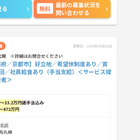
最新の募集状況を
見る
無料
問い合わせる
護
更新日：2026年05月26日
公開 ※詳細はお問合せください
都府／京都市】好立地／希望休制度あり／賞
2回／社員給食あり（手当支給）＜サービス提
任者＞
円～33.2万円
諸手当込み
～472万円
市北区
烏丸線