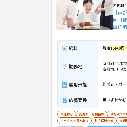
名称非
【京都
回（
責任
給料
時給
1,440円
京都府 京都
勤務地
京都市地下鉄
雇用形態
非常勤・パー
応募要件
■いずれか必
車通勤可
託児所・育児補助
資格取得サ
ボーナス・賞与あり
社会保険完備
交通