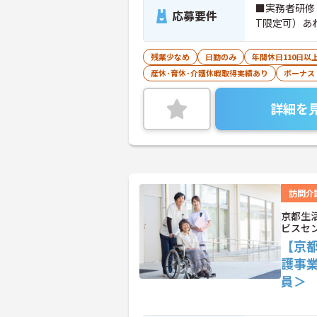
■実務者研修
応募要件
T限定可）あ
残業少なめ
日勤のみ
年間休日110日以
産休･育休･介護休暇取得実績あり
ボーナス
詳細を
訪問介
京都生
ビスセ
【京
護事
員＞