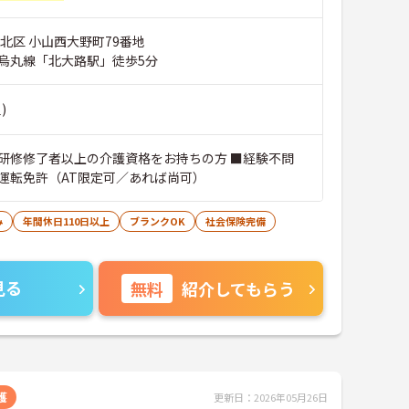
北区 小山西大野町79番地
烏丸線「北大路駅」徒歩5分
)
研修修了者以上の介護資格をお持ちの方 ■経験不問
運転免許（AT限定可／あれば尚可）
み
年間休日110日以上
ブランクOK
社会保険完備
見る
無料
紹介してもらう
護
更新日：2026年05月26日