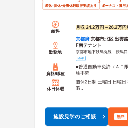
産休･育休･介護休暇取得実績あり
ボーナス・賞与
月収 24.2万円～26.2
給料
京都府
京都市北区 出雲路
F南テナント
京都市地下鉄烏丸線「鞍馬口
勤務地
MAP
■普通自動車免許（ＡＴ限
験不問
資格/職種
週休2日制 土曜日 日曜日
暇
休日休暇
年間休日日数：107日 初年度有給日数：10日 最
大有給日数：20日
施設見学のご相談
無料