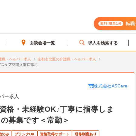
転職
無料!簡単1分
面談会場一覧
求人を検索する
護職・ヘルパー求人
京都市北区の介護職・ヘルパー求人
アスケア訪問入浴京都北
株式会社ASCare
パー求人
資格・未経験OK♪丁寧に指導しま
ーの募集です＜常勤＞
勤のみ
ブランクOK
資格取得サポート
研修制度あり