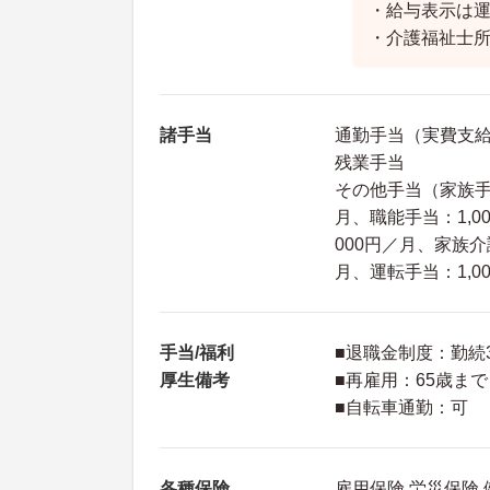
・給与表示は運転
・介護福祉士所
諸手当
通勤手当（実費支給上
残業手当
その他手当（家族手当
月、職能手当：1,0
000円／月、家族介
月、運転手当：1,0
手当/福利
■退職金制度：勤続
厚生備考
■再雇用：65歳まで
■自転車通勤：可
各種保険
雇用保険 労災保険