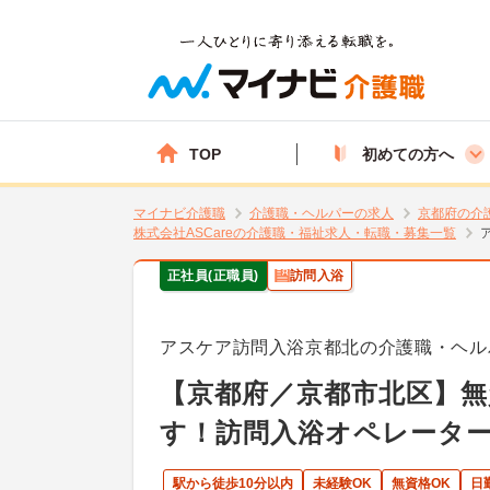
TOP
初めての方へ
マイナビ介護職
介護職・ヘルパーの求人
京都府の介
株式会社ASCareの介護職・福祉求人・転職・募集一覧
正社員(正職員)
訪問入浴
アスケア訪問入浴京都北の介護職・ヘル
【京都府／京都市北区】無
す！訪問入浴オペレータ
駅から徒歩10分以内
未経験OK
無資格OK
日