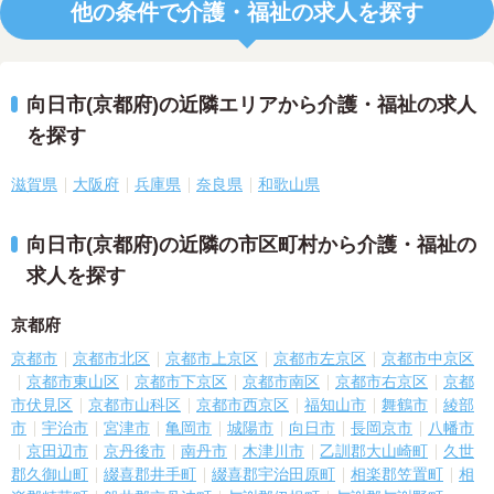
他の条件で介護・福祉の求人を探す
向日市(京都府)の近隣エリアから介護・福祉の求人
を探す
滋賀県
大阪府
兵庫県
奈良県
和歌山県
向日市(京都府)の近隣の市区町村から介護・福祉の
求人を探す
京都府
京都市
京都市北区
京都市上京区
京都市左京区
京都市中京区
京都市東山区
京都市下京区
京都市南区
京都市右京区
京都
市伏見区
京都市山科区
京都市西京区
福知山市
舞鶴市
綾部
市
宇治市
宮津市
亀岡市
城陽市
向日市
長岡京市
八幡市
京田辺市
京丹後市
南丹市
木津川市
乙訓郡大山崎町
久世
郡久御山町
綴喜郡井手町
綴喜郡宇治田原町
相楽郡笠置町
相