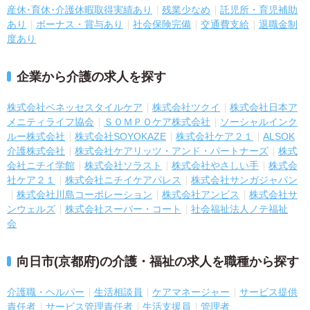
産休･育休･介護休暇取得実績あり
残業少なめ
託児所・育児補助
あり
ボーナス・賞与あり
社会保険完備
交通費支給
退職金制
度あり
企業から介護の求人を探す
株式会社ベネッセスタイルケア
株式会社ツクイ
株式会社日本ア
メニティライフ協会
ＳＯＭＰＯケア株式会社
ソーシャルインク
ルー株式会社
株式会社SOYOKAZE
株式会社ケア２１
ALSOK
介護株式会社
株式会社ケアリッツ・アンド・パートナーズ
株式
会社ニチイ学館
株式会社ソラスト
株式会社やさしい手
株式会
社ケア２１
株式会社ニチイケアパレス
株式会社サンガジャパン
株式会社川島コーポレーション
株式会社アンビス
株式会社サ
ンウェルズ
株式会社スーパー・コート
社会福祉法人ノテ福祉
会
向日市(京都府)の介護・福祉の求人を職種から探す
介護職・ヘルパー
生活相談員
ケアマネージャー
サービス提供
責任者
サービス管理責任者
生活支援員
管理者