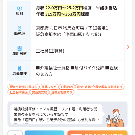
月収
22.0万円～25.2万円
程度 ※諸手当込
給料
年収
315万円～353万円
程度
京都府 向日市 物集女町森ノ下12番地1
勤務地
阪急京都本線「洛西口駅」徒歩8分
正社員(正職員)
雇用形態
■介護福祉士資格 ■原付バイク免許 ■経験
応募要件
のある方
駅から徒歩10分以内
残業少なめ
日勤のみ
産休･育休･介護休暇取得実績あり
社会保険完備
交通費支給
退職金制度あり
喀痰吸引研修・ヒノキ風呂・リフト浴・利用者も従
業員の幸せを考えている施設です。
阪急「洛西口」駅から徒歩8分の通勤にも便利な場
所に位置しています。
入所者様ひとりひとりが安心して、生き生きと暮ら