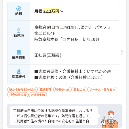
月収
22.2万円
～
給料
京都府 向日市 上植野町吉備寺8 パネフリ
第二ビル4F
勤務地
阪急京都本線「西向日駅」徒歩10分
正社員(正職員)
雇用形態
■実務者研修・介護福祉士：いずれか必須
応募要件
■実務経験：必須（介護経験1年以上）
駅から徒歩10分以内
車通勤可
残業少なめ
日勤のみ
ボーナス・賞与あり
社会保険完備
交通費支給
京都府向日市に位置する訪問介護事業所におけるサ
ービス提供責任者の募集です。訪問介護を通して、
ご利用者が住み慣れた自宅での安心した生活と自立
支援をサポートされている事業所です。