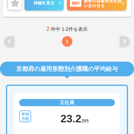
最新の募集状況を問
せるように尽力してくださる方、歓迎☆
詳細を見る
無料
い合わせる
ご興味がある方は是非一度マイナビまでお問い合わ
せください。さらに詳細などお伝えします！
2
件中 1-2件を表示
1
京都府の雇用形態別介護職の平均給与
正社員
23.2
万円