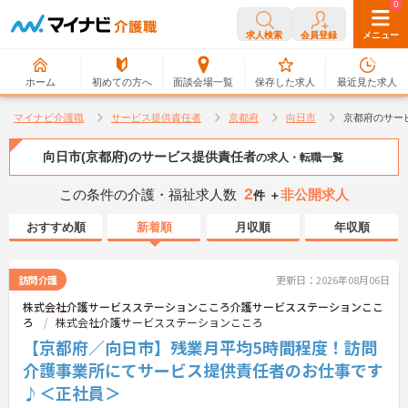
0
0
求人検索
会員登録
メニュー
ホーム
初めての方へ
面談会場一覧
保存した求人
最近見た求人
マイナビ介護職
サービス提供責任者
京都府
向日市
京都府のサー
向日市(京都府)のサービス提供責任者
の求人・転職一覧
2
この条件の介護・福祉求人数
非公開求人
件 ＋
おすすめ順
新着順
月収順
年収順
訪問介護
更新日：2026年08月06日
株式会社介護サービスステーションこころ介護サービスステーションここ
ろ
株式会社介護サービスステーションこころ
【京都府／向日市】残業月平均5時間程度！訪問
介護事業所にてサービス提供責任者のお仕事です
♪＜正社員＞