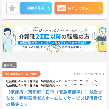
残業は月平均5時間程度です。ワークライフバランス
を保ちながらご勤務いただけます。
詳細を見る
無料
紹介してもらう
ご興味のある方には、面接対策ポイントなど、さら
に詳細をご案内しますのでお気軽にご相談くださ
い！
募集停止
特別養護老人ホーム（特養）
更新日：2025年12月26日
社会福祉法人向日春秋会 特別養護老人ホーム サンフラワーガーデン
社会福祉法人向日春秋会 特別養護老人ホーム サンフラワーガーデン
【京都府／京都府向日市（阪急京都線）】残業少
なめ◎特別養護老人ホームにてサービス提供責任
の募集です！