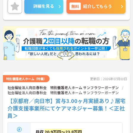
り評価されます♪ご興味のある方は面接ポイントを
詳細を見る
無料
紹介してもらう
お伝えしますので、お気軽にご連絡ください！
特別養護老人ホーム（特養）
更新日：2026年07月03日
社会福祉法人向日春秋会 特別養護老人ホーム サンフラワーガーデン
社会福祉法人向日春秋会 特別養護老人ホーム サンフラワーガーデン
【京都府／向日市】賞与3.00ヶ月実績あり♪居宅
介護支援事業所にてケアマネジャー募集！＜正社
員＞
月収
20.9万円～23.8万円