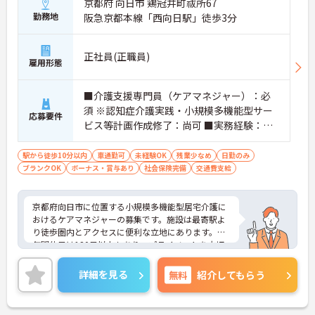
京都府 向日市 鶏冠井町祓所67
勤務地
阪急京都本線「西向日駅」徒歩3分
正社員(正職員)
雇用形態
■介護支援専門員（ケアマネジャー）：必
須 ※認知症介護実践・小規模多機能型サー
応募要件
ビス等計画作成修了：尚可 ■実務経験：不
問 ※ブランク・未経験：可
駅から徒歩10分以内
車通勤可
未経験OK
残業少なめ
日勤のみ
ブランクOK
ボーナス・賞与あり
社会保険完備
交通費支給
京都府向日市に位置する小規模多機能型居宅介護に
おけるケアマネジャーの募集です。施設は最寄駅よ
り徒歩圏内とアクセスに便利な立地にあります。
年間休日は120日以上もあり、プライベートを大切
にしながらご勤務いただけます。また、未経験の方
やブランクの方も歓迎です。フォロー体制が整って
詳細を見る
無料
紹介してもらう
おり、安心してご勤務いただけます。
ご興味のある方には、面接対策ポイントなど、さら
に詳細をお話しいたしますのでお気軽にご相談くだ