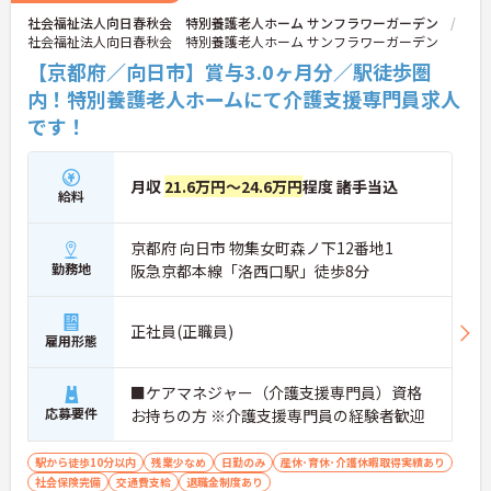
社会福祉法人向日春秋会 特別養護老人ホーム サンフラワーガーデン
社会福祉法人向日春秋会 特別養護老人ホーム サンフラワーガーデン
【京都府／向日市】賞与3.0ヶ月分／駅徒歩圏
内！特別養護老人ホームにて介護支援専門員求人
です！
月収
21.6万円～24.6万円
程度 諸手当込
給料
京都府 向日市 物集女町森ノ下12番地1
勤務地
阪急京都本線「洛西口駅」徒歩8分
正社員(正職員)
雇用形態
■ケアマネジャー（介護支援専門員）資格
応募要件
お持ちの方 ※介護支援専門員の経験者歓迎
駅から徒歩10分以内
残業少なめ
日勤のみ
産休･育休･介護休暇取得実績あり
社会保険完備
交通費支給
退職金制度あり