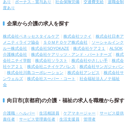
あり
ボーナス・賞与あり
社会保険完備
交通費支給
退職金制
度あり
企業から介護の求人を探す
株式会社ベネッセスタイルケア
株式会社ツクイ
株式会社日本ア
メニティライフ協会
ＳＯＭＰＯケア株式会社
ソーシャルインク
ルー株式会社
株式会社SOYOKAZE
株式会社ケア２１
ALSOK
介護株式会社
株式会社ケアリッツ・アンド・パートナーズ
株式
会社ニチイ学館
株式会社ソラスト
株式会社やさしい手
株式会
社ケア２１
株式会社ニチイケアパレス
株式会社サンガジャパン
株式会社川島コーポレーション
株式会社アンビス
株式会社サ
ンウェルズ
株式会社スーパー・コート
社会福祉法人ノテ福祉
会
向日市(京都府)の介護・福祉の求人を職種から探す
介護職・ヘルパー
生活相談員
ケアマネージャー
サービス提供
責任者
サービス管理責任者
生活支援員
管理者