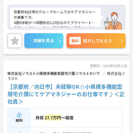
京都府向日市のグループホームでのケアマネジャー
の募集です。
4週8休制かつ年間休日123日なのでプライベートの
予定も立てやすいです。経験不問での募集なので未
経験の方チャレンジOK！
ご興味のある方は、面接のポイントをお伝えします
詳細を見る
無料
紹介してもらう
のでお気軽にお問い合せください。
更新日：2026年05月13日
株式会社ソラスト小規模多機能型居宅介護ソラストかいで
株式会社ソ
ラスト
【京都府／向日市】未経験OK☆小規模多機能型
居宅介護にてケアマネジャーのお仕事です♪＜正
社員＞
月収
27.7万円
～程度
給料