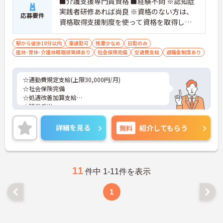
■介護支援専門員資格 ■経験不問 ※認知症
実践者研修あれば尚良 ※資格のない方は、
応募要件
資格取得支援制度を使って資格を取得して
頂きますので、安心してキャリアアップも
可能です。
駅から徒歩10分以内
車通勤可
残業少なめ
日勤のみ
産休･育休･介護休暇取得実績あり
社会保険完備
交通費支給
退職金制度あり
☆通勤費規定支給(上限30,000円/月)
☆社会保険完備
☆処遇改善加算支給
☆残業手当
☆皆勤手当
☆年末年始手当
詳細を見る
無料
紹介してもらう
☆昇給あり
☆制服貸与
☆研修制度
☆正社員登用制度
☆インフルエンザ予防接種
11
件中 1-11件を表示
☆定期健康診断
1