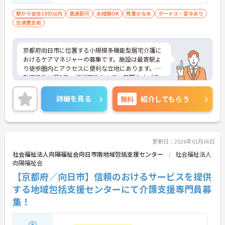
問
駅から徒歩10分以内
車通勤可
未経験OK
残業少なめ
ボーナス・賞与あり
交通費支給
京都府向日市に位置する小規模多機能型居宅介護に
おけるケアマネジャーの募集です。施設は最寄駅よ
り徒歩圏内とアクセスに便利な立地にあります。
勤務日数は週3日～相談可能なので、無理なくプラ
イベートを大切にしながらご勤務いただけます。ま
た、フォロー体制が整っており、安心してご勤務い
詳細を見る
無料
紹介してもらう
ただけます。
ご興味のある方には、面接対策ポイントなど、さら
に詳細をお話しいたしますのでお気軽にご相談くだ
さい！
更新日：2026年01月06日
社会福祉法人向陽福祉会向日市南地域包括支援センター
社会福祉法人
向陽福祉会
【京都府／向日市】信頼のおけるサービスを提供
する地域包括支援センターにて介護支援専門員募
集！