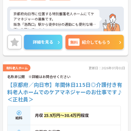
京都府向日市に位置する特別養護老人ホームにてケ
アマネジャーの募集です。
阪急「洛西口」駅から徒歩8分の通勤にも便利な場
所に位置しています。
日祝休みで残業も月10時間程度ですので、プライベ
ートとの両立もしやすくオススメです！
詳細を見る
無料
紹介してもらう
ご興味がある方は是非一度マイナビまでお問い合わ
せください。さらに詳細などお伝えします！
有料老人ホーム
更新日：2026年07月01日
名称非公開 ※詳細はお問合せください
【京都府／向日市】年間休日115日◎介護付き有
料老人ホームでのケアマネジャーのお仕事です♪
＜正社員＞
月収
25.9万円～30.4万円
程度
給料