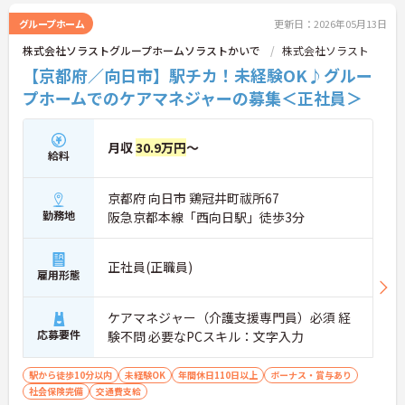
グループホーム
更新日：2026年05月13日
株式会社ソラストグループホームソラストかいで
株式会社ソラスト
【京都府／向日市】駅チカ！未経験OK♪グルー
プホームでのケアマネジャーの募集＜正社員＞
月収
30.9万円
～
給料
京都府 向日市 鶏冠井町祓所67
勤務地
阪急京都本線「西向日駅」徒歩3分
正社員(正職員)
雇用形態
ケアマネジャー（介護支援専門員）必須 経
応募要件
験不問 必要なPCスキル：文字入力
駅から徒歩10分以内
未経験OK
年間休日110日以上
ボーナス・賞与あり
社会保険完備
交通費支給