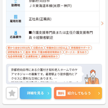
京都府 向日市
勤務地
ＪＲ東海道本線(米原－神戸)
正社員(正職員)
雇用形態
■介護支援専門員または主任介護支援専門
応募要件
員 ※経験者歓迎
駅から徒歩10分以内
日勤のみ
年間休日110日以上
資格取得サポート
研修制度あり
産休･育休･介護休暇取得実績あり
ボーナス・賞与あり
社会保険完備
交通費支給
退職金制度あり
京都府向日市にある介護付き有料老人ホームでのケ
アマネジャーの募集です。最寄駅より徒歩圏内とア
クセスに便利な立地にあります。
研修制度や資格取得支援制度があり、スキルアップ
が見込めます。
ご興味のある方には、面接対策ポイントなど、さら
詳細を見る
無料
紹介してもらう
に詳細をお話しいたしますのでお気軽にご相談くだ
さい！