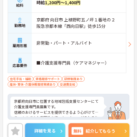
時給
1,200円～1,400円
給料
京都府 向日市 上植野町五ノ坪１番地の２
勤務地
阪急京都本線「西向日駅」徒歩15分
非常勤・パート・アルバイト
雇用形態
■介護支援専門員（ケアマネジャー）
応募要件
住宅手当・補助
資格取得サポート
研修制度あり
産休･育休･介護休暇取得実績あり
交通費支給
京都府向日市に位置する地域包括支援センターにて
介護支援専門員募集です。
信頼のおけるサービスを提供できるよう心がけてお
り、さまざまな専門性を持ったスタッフがそれぞれ
の能力を活かしながら総合的な支援を行っていま
す。
詳細を見る
無料
紹介してもらう
ご興味のある方には、面接対策ポイントなど、さら