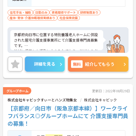
住宅手当・補助
日勤のみ
資格取得サポート
研修制度あり
産休･育休･介護休暇取得実績あり
社会保険完備
京都府向日市に位置する特別養護老人ホームに併設
された居宅介護支援事業所にて介護支援専門員募集
です。
地域に根差した活動に力を入れており、地域から必
要とされる施設づくりを目指している企業です。
ご興味のある方には、面接対策ポイントなど、さら
詳細を見る
無料
紹介してもらう
に詳細をお話しいたしますので、お気軽にご相談く
ださい。
グループホーム
更新日：2022年08月29日
株式会社キャビックすぃーとハンズ物集女
株式会社キャビック
【京都府／向日市（阪急京都本線）】ワークライ
フバランス◎グループホームにて 介護支援専門員
の募集！