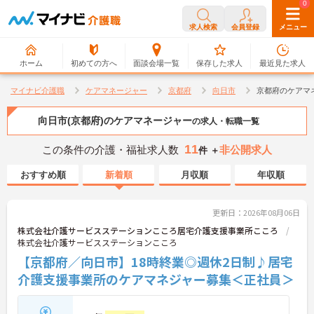
0
0
求人検索
会員登録
メニュー
ホーム
初めての方へ
面談会場一覧
保存した求人
最近見た求人
マイナビ介護職
ケアマネージャー
京都府
向日市
京都府のケアマ
向日市(京都府)のケアマネージャー
の求人・転職一覧
11
この条件の介護・福祉求人数
非公開求人
件 ＋
おすすめ順
新着順
月収順
年収順
更新日：2026年08月06日
株式会社介護サービスステーションこころ居宅介護支援事業所こころ
株式会社介護サービスステーションこころ
【京都府／向日市】18時終業◎週休2日制♪居宅
介護支援事業所のケアマネジャー募集＜正社員＞