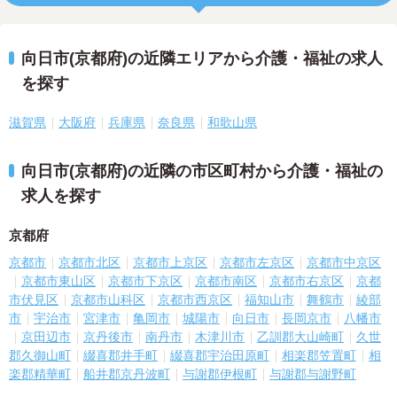
向日市(京都府)の近隣エリアから介護・福祉の求人
を探す
滋賀県
大阪府
兵庫県
奈良県
和歌山県
向日市(京都府)の近隣の市区町村から介護・福祉の
求人を探す
京都府
京都市
京都市北区
京都市上京区
京都市左京区
京都市中京区
京都市東山区
京都市下京区
京都市南区
京都市右京区
京都
市伏見区
京都市山科区
京都市西京区
福知山市
舞鶴市
綾部
市
宇治市
宮津市
亀岡市
城陽市
向日市
長岡京市
八幡市
京田辺市
京丹後市
南丹市
木津川市
乙訓郡大山崎町
久世
郡久御山町
綴喜郡井手町
綴喜郡宇治田原町
相楽郡笠置町
相
楽郡精華町
船井郡京丹波町
与謝郡伊根町
与謝郡与謝野町