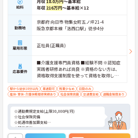
月収
18.0万円
～基本給
給料
年収
216万円
～基本給×12
京都府 向日市 物集女町五ノ坪21-4
勤務地
阪急京都本線「洛西口駅」徒歩4分
正社員(正職員)
雇用形態
■介護支援専門員資格 ■経験不問 ※認知症
実践者研修あれば尚良 ※資格のない方は、
応募要件
資格取得支援制度を使って資格を取得して
頂きますので、安心してキャリアアップも
可能です。
駅から徒歩10分以内
車通勤可
残業少なめ
日勤のみ
産休･育休･介護休暇取得実績あり
社会保険完備
交通費支給
退職金制度あり
☆通勤費規定支給(上限30,000円/月)
☆社会保険完備
☆処遇改善加算支給
☆残業手当
☆皆勤手当