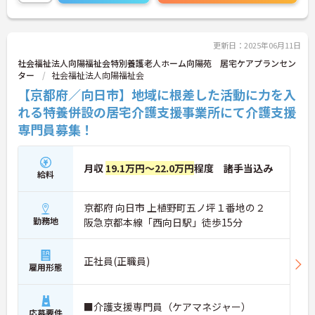
に詳細をお話しいたしますので、お気軽にご相談く
ださい。
更新日：2025年06月11日
社会福祉法人向陽福祉会特別養護老人ホーム向陽苑 居宅ケアプランセン
ター
社会福祉法人向陽福祉会
【京都府／向日市】地域に根差した活動に力を入
れる特養併設の居宅介護支援事業所にて介護支援
専門員募集！
月収
19.1万円～22.0万円
程度 諸手当込み
給料
京都府 向日市 上植野町五ノ坪１番地の２
勤務地
阪急京都本線「西向日駅」徒歩15分
正社員(正職員)
雇用形態
■介護支援専門員（ケアマネジャー）
応募要件