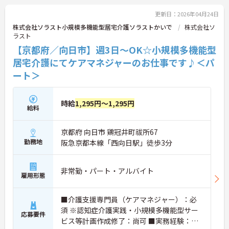
さい！
更新日：2026年04月24日
株式会社ソラスト小規模多機能型居宅介護ソラストかいで
株式会社ソ
ラスト
【京都府／向日市】週3日～OK☆小規模多機能型
居宅介護にてケアマネジャーのお仕事です♪＜パ
ート＞
時給
1,295円～1,295円
給料
京都府 向日市 鶏冠井町祓所67
勤務地
阪急京都本線「西向日駅」徒歩3分
非常勤・パート・アルバイト
雇用形態
■介護支援専門員（ケアマネジャー）：必
須 ※認知症介護実践・小規模多機能型サー
応募要件
ビス等計画作成修了：尚可 ■実務経験：不