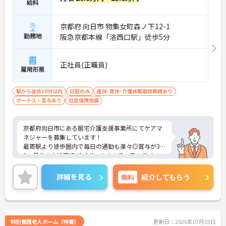
給料
京都府 向日市 物集女町森ノ下12-1
勤務地
阪急京都本線「洛西口駅」徒歩5分
正社員(正職員)
雇用形態
駅から徒歩10分以内
日勤のみ
産休･育休･介護休暇取得実績あり
ボーナス・賞与あり
社会保険完備
京都府向日市にある居宅介護支援事業所にてケアマ
ネジャーを募集しています！
最寄駅より徒歩圏内で毎日の通勤も楽々◎賞与が3.0
0ヶ月分の支給実績がございますので、高いモチベ
ーションを保ってご就業頂けます♪
ご興味のある方には、面接対策ポイントなど、さら
詳細を見る
無料
紹介してもらう
に詳細をお話しいたしますのでお気軽にご相談くだ
さい！
特別養護老人ホーム（特養）
更新日：2026年07月03日