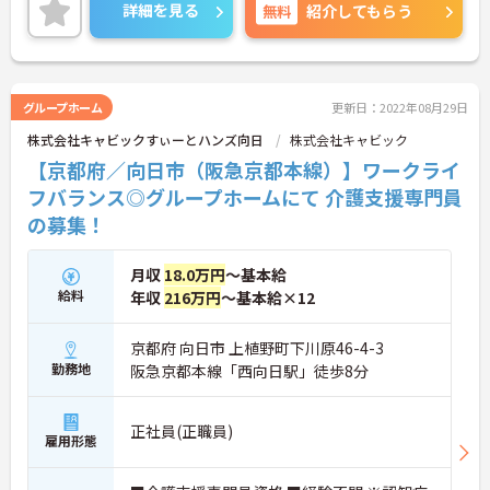
☆年末年始手当
詳細を見る
無料
紹介してもらう
☆昇給あり
☆制服貸与
☆研修制度
☆正社員登用制度
☆インフルエンザ予防接種
グループホーム
更新日：2022年08月29日
☆定期健康診断
株式会社キャビックすぃーとハンズ向日
株式会社キャビック
【京都府／向日市（阪急京都本線）】ワークライ
フバランス◎グループホームにて 介護支援専門員
の募集！
月収
18.0万円
～基本給
給料
年収
216万円
～基本給×12
京都府 向日市 上植野町下川原46-4-3
勤務地
阪急京都本線「西向日駅」徒歩8分
正社員(正職員)
雇用形態