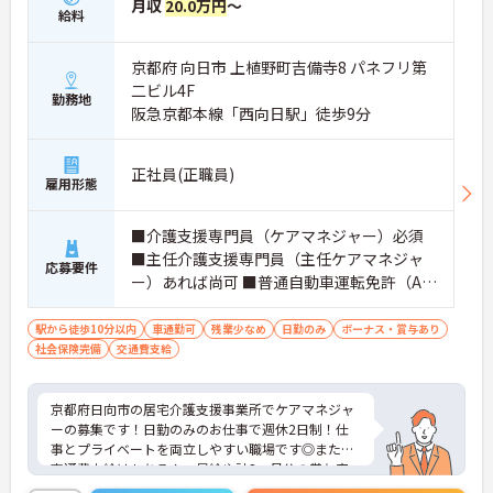
月収
20.0万円
～
給料
京都府 向日市 上植野町吉備寺8 パネフリ第
二ビル4F
勤務地
阪急京都本線「西向日駅」徒歩9分
正社員(正職員)
雇用形態
■介護支援専門員（ケアマネジャー）必須
■主任介護支援専門員（主任ケアマネジャ
応募要件
ー）あれば尚可 ■普通自動車運転免許（AT
限定可）あれば尚可
駅から徒歩10分以内
車通勤可
残業少なめ
日勤のみ
ボーナス・賞与あり
社会保険完備
交通費支給
京都府日向市の居宅介護支援事業所でケアマネジャ
ーの募集です！日勤のみのお仕事で週休2日制！仕
事とプライベートを両立しやすい職場です◎また、
交通費支給はもちろん、昇給や計3ヵ月分の賞与実
績ありで待遇面ばっちり！あなたの頑張りがしっか