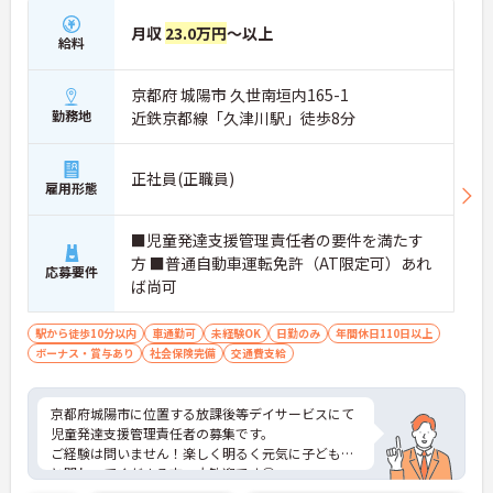
月収
23.0万円
～以上
給料
京都府 城陽市 久世南垣内165-1
勤務地
近鉄京都線「久津川駅」徒歩8分
正社員(正職員)
雇用形態
■児童発達支援管理責任者の要件を満たす
方 ■普通自動車運転免許（AT限定可）あれ
応募要件
ば尚可
駅から徒歩10分以内
車通勤可
未経験OK
日勤のみ
年間休日110日以上
ボーナス・賞与あり
社会保険完備
交通費支給
京都府城陽市に位置する放課後等デイサービスにて
児童発達支援管理責任者の募集です。
ご経験は問いません！楽しく明るく元気に子ども達
と関わってくださる方、大歓迎です◎
また、頑張りはしっかりと評価してくださるのでモ