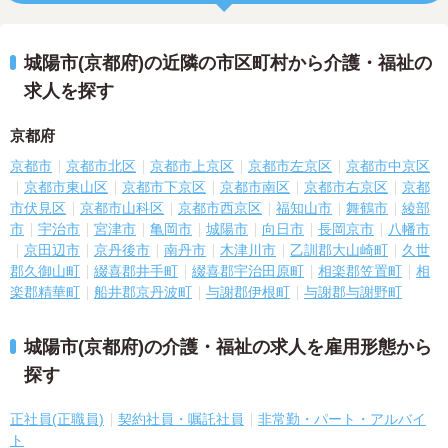
城陽市(京都府)の近隣の市区町村から介護・福祉の
求人を探す
京都府
京都市
京都市北区
京都市上京区
京都市左京区
京都市中京区
京都市東山区
京都市下京区
京都市南区
京都市右京区
京都
市伏見区
京都市山科区
京都市西京区
福知山市
舞鶴市
綾部
市
宇治市
宮津市
亀岡市
城陽市
向日市
長岡京市
八幡市
京田辺市
京丹後市
南丹市
木津川市
乙訓郡大山崎町
久世
郡久御山町
綴喜郡井手町
綴喜郡宇治田原町
相楽郡笠置町
相
楽郡精華町
船井郡京丹波町
与謝郡伊根町
与謝郡与謝野町
城陽市(京都府)の介護・福祉の求人を雇用形態から
探す
正社員(正職員)
契約社員・嘱託社員
非常勤・パート・アルバイ
ト