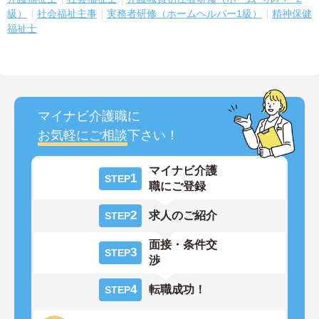
級）
社会福祉主事
実務者研修（ホームヘルパー1級）
精神保健
福祉士
マイナビ介護職に
お気軽にご相談
下さい！
マイナビ介護
1
STEP
職にご登録
2
求人のご紹介
STEP
面接・条件交
3
STEP
渉
4
転職成功！
STEP