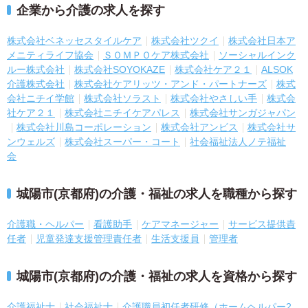
企業から介護の求人を探す
株式会社ベネッセスタイルケア
株式会社ツクイ
株式会社日本ア
メニティライフ協会
ＳＯＭＰＯケア株式会社
ソーシャルインク
ルー株式会社
株式会社SOYOKAZE
株式会社ケア２１
ALSOK
介護株式会社
株式会社ケアリッツ・アンド・パートナーズ
株式
会社ニチイ学館
株式会社ソラスト
株式会社やさしい手
株式会
社ケア２１
株式会社ニチイケアパレス
株式会社サンガジャパン
株式会社川島コーポレーション
株式会社アンビス
株式会社サ
ンウェルズ
株式会社スーパー・コート
社会福祉法人ノテ福祉
会
城陽市(京都府)の介護・福祉の求人を職種から探す
介護職・ヘルパー
看護助手
ケアマネージャー
サービス提供責
任者
児童発達支援管理責任者
生活支援員
管理者
城陽市(京都府)の介護・福祉の求人を資格から探す
介護福祉士
社会福祉士
介護職員初任者研修（ホームヘルパー2