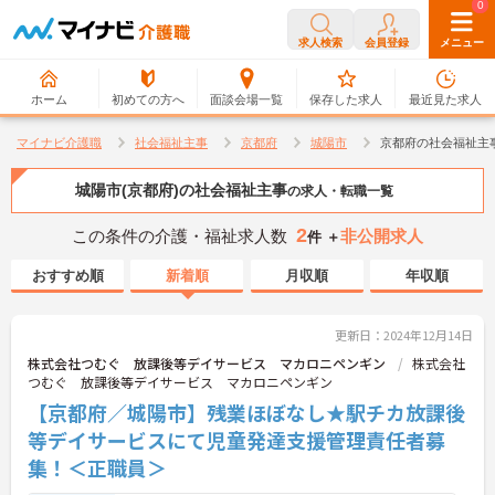
0
0
求人検索
会員登録
メニュー
ホーム
初めての方へ
面談会場一覧
保存した求人
最近見た求人
マイナビ介護職
社会福祉主事
京都府
城陽市
京都府の社会福祉主
城陽市(京都府)の社会福祉主事
の求人・転職一覧
2
この条件の介護・福祉求人数
非公開求人
件 ＋
おすすめ順
新着順
月収順
年収順
更新日：2024年12月14日
株式会社つむぐ 放課後等デイサービス マカロニペンギン
株式会社
つむぐ 放課後等デイサービス マカロニペンギン
【京都府／城陽市】残業ほぼなし★駅チカ放課後
等デイサービスにて児童発達支援管理責任者募
集！＜正職員＞