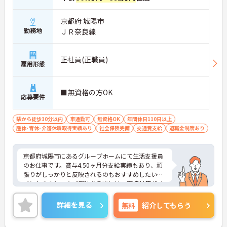
京都府 城陽市
勤務地
ＪＲ奈良線
正社員(正職員)
雇用形態
■無資格の方OK
応募要件
駅から徒歩10分以内
車通勤可
無資格OK
年間休日110日以上
産休･育休･介護休暇取得実績あり
社会保険完備
交通費支給
退職金制度あり
京都府城陽市にあるグループホームにて生活支援員
のお仕事です。賞与4.50ヶ月分支給実績もあり、頑
張りがしっかりと反映されるのもおすすめしたいポ
イントのひとつ☆ご興味ある方には、面接対策ポイ
ントなど、さらに詳細をお話しいたしますのでお気
軽にご相談ください。
詳細を見る
無料
紹介してもらう