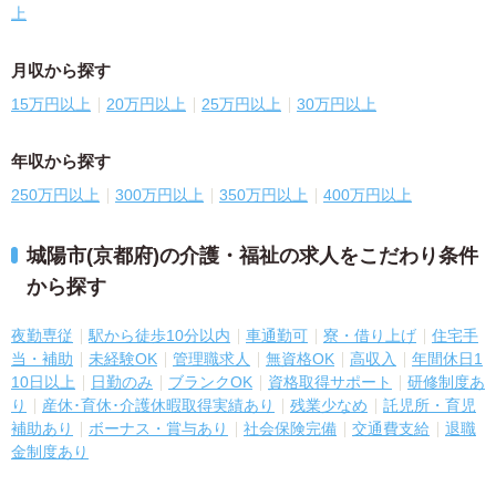
上
月収から探す
15万円以上
20万円以上
25万円以上
30万円以上
年収から探す
250万円以上
300万円以上
350万円以上
400万円以上
城陽市(京都府)の介護・福祉の求人をこだわり条件
から探す
夜勤専従
駅から徒歩10分以内
車通勤可
寮・借り上げ
住宅手
当・補助
未経験OK
管理職求人
無資格OK
高収入
年間休日1
10日以上
日勤のみ
ブランクOK
資格取得サポート
研修制度あ
り
産休･育休･介護休暇取得実績あり
残業少なめ
託児所・育児
補助あり
ボーナス・賞与あり
社会保険完備
交通費支給
退職
金制度あり