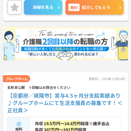
チベーション高く働けます！
詳細を見る
無料
紹介してもらう
ご興味ある方には、面接対策ポイントなど、さらに
詳細をお話しいたしますのでお気軽にご相談くださ
い！
グループホーム
更新日：2024年11月28日
名称非公開 ※詳細はお問合せください
【京都府／城陽市】賞与4.5ヶ月分支給実績あり
♪グループホームにて生活支援員の募集です！＜
正社員＞
月収
19.5万円～24.8万円
程度※諸手当込
給料
年収
307万円～392万円
程度