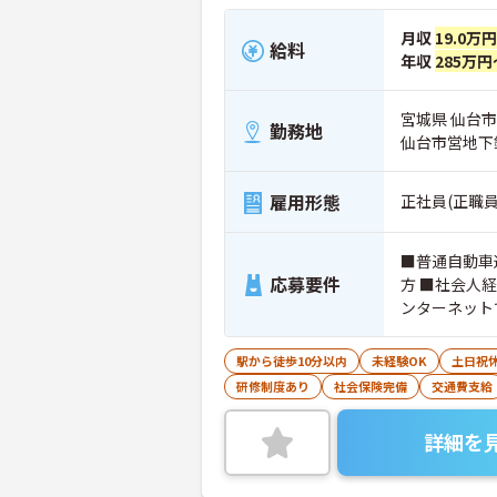
月収
19.0万
給料
年収
285万円
宮城県 仙台市
勤務地
仙台市営地下
雇用形態
正社員(正職員
■普通自動車
応募要件
方 ■社会人
ンターネット
チームワーク
きる方
駅から徒歩10分以内
未経験OK
土日祝
研修制度あり
社会保険完備
交通費支給
詳細を