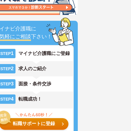
イナビ介護職に
気軽にご相談
下さい！
1
マイナビ介護職にご登録
STEP
2
求人のご紹介
STEP
3
面接・条件交渉
STEP
4
転職成功！
STEP
転職サポートに登録