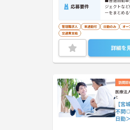
■普通自動車
応募要件
ジェクトなど
ーをまとめる
を感じられる
連職種の実務
管理職求人
車通勤可
日勤のみ
オー
交通費支給
詳細を
訪問診
医療法
と
【宮
不問
日勤