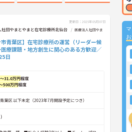
更新日：2025年05月07日
マ
人社団やまとやまと在宅診療所北仙台
医療法人社団やま
お
台市青葉区】在宅診療所の運営（リーダー候
◆医療課題・地方創生に関心のある方歓迎／
25日
円～31.0万円
程度
～500万円
程度
青葉区 以下未定（2023年7月開設予定につき）
)