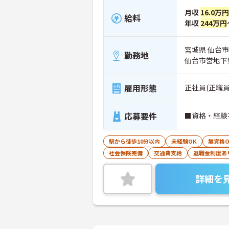
月収
16.0万
給料
年収
244万円
宮城県 仙台市青
勤務地
仙台市営地下
雇用形態
正社員(正職員
応募要件
■資格・経験
駅から徒歩10分以内
未経験OK
無資格O
社会保険完備
交通費支給
退職金制度あ
詳細を