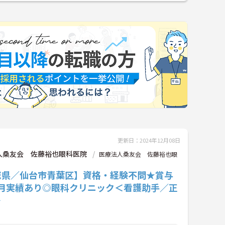
更新日：2024年12月08日
人桑友会 佐藤裕也眼科医院
医療法人桑友会 佐藤裕也眼
城県／仙台市青葉区】資格・経験不問★賞与
ヵ月実績あり◎眼科クリニック＜看護助手／正
＞