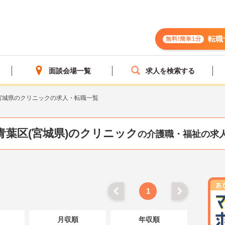
転職
無料!簡単1分
面談会場一覧
求人を検索する
宮城県のクリニックの求人・転職一覧
青葉区(宮城県)のクリニック
の介護職・福祉の求
1
月収順
年収順