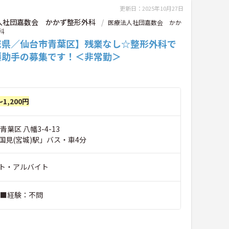
更新日：2025年10月27日
人社団嘉数会 かかず整形外科
医療法人社団嘉数会 かか
科
城県／仙台市青葉区】残業なし☆整形外科で
護助手の募集です！＜非常勤＞
～1,200円
葉区 八幡3-4-13
国見(宮城)駅」バス・車4分
ト・アルバイト
 ■経験：不問