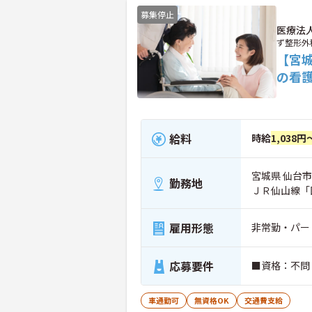
募集停止
医療法
ず整形外
【宮
の看
給料
時給
1,038円
宮城県 仙台市青
勤務地
ＪＲ仙山線「
雇用形態
非常勤・パー
応募要件
■資格：不問
車通勤可
無資格OK
交通費支給