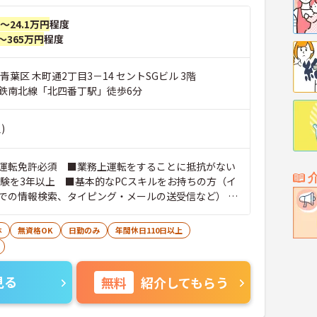
円～24.1万円
程度
～365万円
程度
青葉区 木町通2丁目3－14 セントSGビル 3階
鉄南北線「北四番丁駅」徒歩6分
)
運転免許必須 ■業務上運転をすることに抵抗がない
経験を3年以上 ■基本的なPCスキルをお持ちの方（イ
での情報検索、タイピング・メールの送受信など） ■
を大切にしながら、当事者意識を持ち主体的に行動で
休
無資格OK
日勤のみ
年間休日110日以上
見る
無料
紹介してもらう