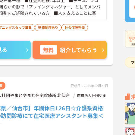
免許第一種 ■社会人経験7年以上 ■チーム、プロ
何らかの形で「プレイングマネジャー」としてメンバ
役割をご経験されている方 ■人を支えることに喜び
方 ■社会福祉士、介護福祉士、ケアマネジャー等関
経験をお持ちの方歓迎
プニングスタッフ募集
研修制度あり
社会保険完備
見る
無料
紹介してもらう
療
更新日：2025年02月27日
人社団やまとやまと在宅診療所 北仙台
医療法人社団やま
城県／仙台市】年間休日126日☆介護系資格
◎訪問診療にて在宅医療アシスタント募集＜
＞