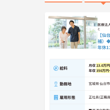
医療法
と
【仙
補）
年休1
月収
23.0万
給料
年収
350万円
勤務地
宮城県 仙台市
雇用形態
正社員(正職員