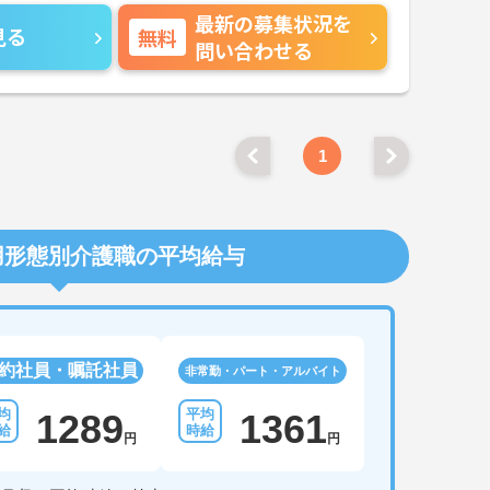
最新の募集状況を
見る
無料
問い合わせる
1
用形態別介護職の平均給与
約社員・嘱託社員
非常勤・パート・アルバイト
1289
1361
円
円