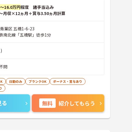
円～16.0万円
程度 諸手当込み
～月収×12ヵ月＋賞与3.50ヵ月計算
葉区 五橋1-6-23
鉄南北線「五橋駅」徒歩1分
)
不問
K
日勤のみ
ブランクOK
ボーナス・賞与あり
り
見る
無料
紹介してもらう