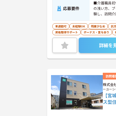
■介護職員初
応募要件
の浅い方、ブ
験し、訪問介
車通勤可
未経験OK
残業少なめ
託
資格取得サポート
ボーナス・賞与あり
詳細を
訪問看
株式会社
ーユーシ
【宮
ス型