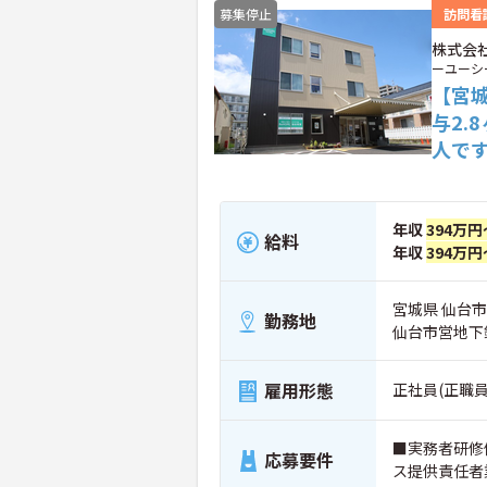
募集停止
訪問看
株式会社
ーユーシ
【宮
与2.
人で
年収
394万円
給料
年収
394万円
宮城県 仙台市青
勤務地
仙台市営地下
雇用形態
正社員(正職員
■実務者研修
応募要件
ス提供責任者