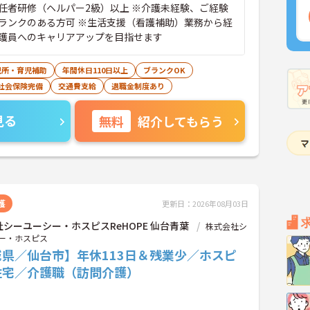
任者研修（ヘルパー2級）以上 ※介護未経験、ご経験
ランクのある方可 ※生活支援（看護補助）業務から経
護員へのキャリアアップを目指せます
児所・育児補助
年間休日110日以上
ブランクOK
社会保険完備
交通費支給
退職金制度あり
見る
無料
紹介してもらう
護
更新日：2026年08月03日
シーユーシー・ホスピスReHOPE 仙台青葉
株式会社シ
ー・ホスピス
城県／仙台市】年休113日＆残業少／ホスピ
住宅／介護職（訪問介護）