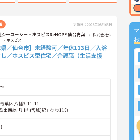
護
更新日：2026年08月03日
マ
シーユーシー・ホスピスReHOPE 仙台青葉
株式会社シ
お
ー・ホスピス
城県／仙台市】未経験可／年休113日／入浴
なし／ホスピス型住宅／介護職（生活支援
～
葉区 八幡3-11-11
鉄東西線「川内(宮城)駅」徒歩11分
)