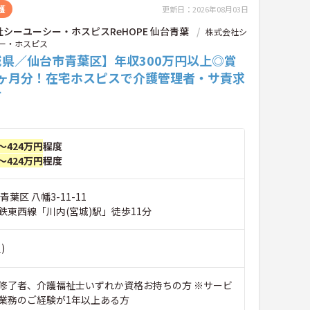
護
更新日：2026年08月03日
シーユーシー・ホスピスReHOPE 仙台青葉
株式会社シ
ー・ホスピス
城県／仙台市青葉区】年収300万円以上◎賞
8ヶ月分！在宅ホスピスで介護管理者・サ責求
す
～424万円
程度
～424万円
程度
葉区 八幡3-11-11
鉄東西線「川内(宮城)駅」徒歩11分
)
修了者、介護福祉士いずれか資格お持ちの方 ※サービ
業務のご経験が1年以上ある方