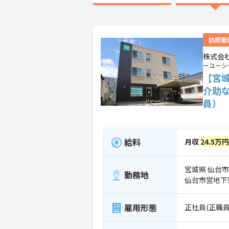
訪問看
株式会社
ーユーシ
【宮
介助
員）
給料
月収
24.5万円
宮城県 仙台市青
勤務地
仙台市営地下
雇用形態
正社員(正職員