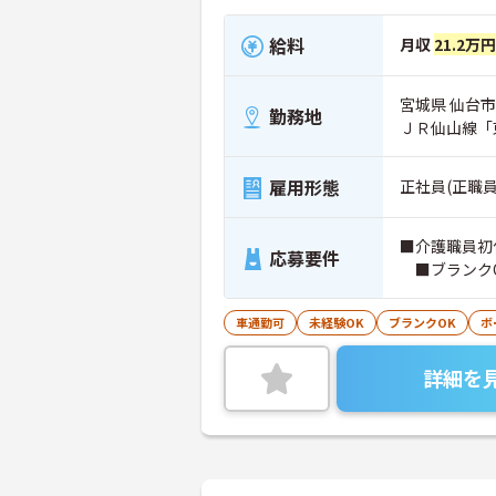
給料
月収
21.2万円
宮城県 仙台市
勤務地
ＪＲ仙山線「
雇用形態
正社員(正職員
■介護職員初
応募要件
■ブランク
車通勤可
未経験OK
ブランクOK
ボ
詳細を