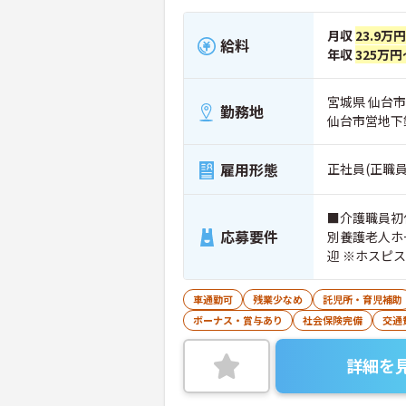
月収
23.9万
給料
年収
325万円
宮城県 仙台市青
勤務地
仙台市営地下
雇用形態
正社員(正職員
■介護職員初
応募要件
別養護老人ホ
迎 ※ホスピ
車通勤可
残業少なめ
託児所・育児補助
ボーナス・賞与あり
社会保険完備
交通
詳細を