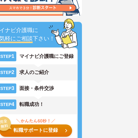
イナビ介護職に
気軽にご相談
下さい！
1
マイナビ介護職にご登録
STEP
2
求人のご紹介
STEP
3
面接・条件交渉
STEP
4
転職成功！
STEP
転職サポートに登録