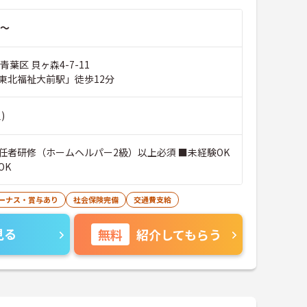
～
青葉区 貝ヶ森4-7-11
東北福祉大前駅」徒歩12分
)
任者研修（ホームヘルパー2級）以上必須 ■未経験OK
OK
ーナス・賞与あり
社会保険完備
交通費支給
見る
無料
紹介してもらう