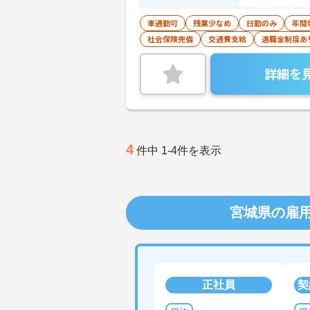
車通勤可
残業少なめ
日勤のみ
年間
社会保険完備
交通費支給
退職金制度あ
詳細を
4
件中 1-4件を表示
宮城県の雇
正社員
契