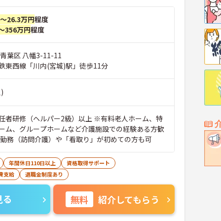
円～26.3万円
程度
～356万円
程度
葉区 八幡3-11-11
鉄東西線「川内(宮城)駅」徒歩11分
)
任者研修（ヘルパー2級）以上 ※有料老人ホーム、特
ーム、グループホームなど介護施設での経験ある方歓
ス勤務（訪問介護）や「看取り」が初めての方も可
年間休日110日以上
資格取得サポート
費支給
退職金制度あり
見る
無料
紹介してもらう