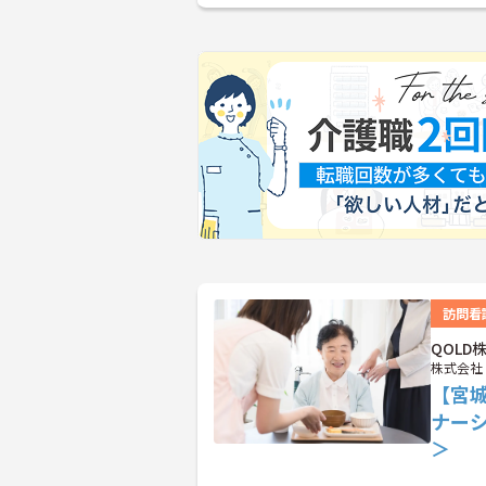
訪問看
QOL
株式会社
【宮
ナー
＞