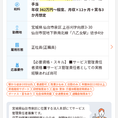
手当
給料
年収
362万円
～程度、月収×12ヶ月＋賞与3
か月想定
宮城県 仙台市泉区 上谷刈字向原3-30
勤務地
仙台市営地下鉄南北線「八乙女駅」徒歩4分
正社員(正職員)
雇用形態
【必要資格・スキル】 ■サービス管理責任
者資格 ■サービス管理責任者としての実務
応募要件
経験あれば尚可
駅から徒歩10分以内
車通勤可
残業少なめ
日勤のみ
年間休日110日以上
資格取得サポート
研修制度あり
産休･育休･介護休暇取得実績あり
ボーナス・賞与あり
社会保険完備
交通費支給
退職金制度あり
宮城県仙台市泉区に位置する法人本部にてサービス
管理責任者募集です。
月平均残業5時間程度と少なめ、年間休日110日以上