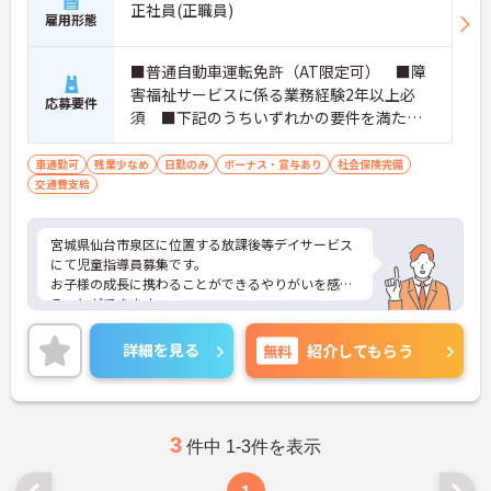
正社員(正職員)
雇用形態
■普通自動車運転免許（AT限定可） ■障
害福祉サービスに係る業務経験2年以上必
応募要件
須 ■下記のうちいずれかの要件を満たす
方 社会福祉士、精神保健福祉士または保育
士資格／大学の学部で社会福祉学、心理
車通勤可
残業少なめ
日勤のみ
ボーナス・賞与あり
社会保険完備
交通費支給
学、教育学又は社会学を専修する学科を修
めて卒業した者／高等学校を卒業した者等
で、2年以上児童福祉事業に従事した者／小
宮城県仙台市泉区に位置する放課後等デイサービス
学校、中学校、高等学校等の教諭となる資
にて児童指導員募集です。
格を有する者で、知事が適当と認めた者／3
お子様の成長に携わることができるやりがいを感じ
年以上児童福祉事業に従事した者で知事が
ることができます。
夜勤無しのため生活リズムを整えながら長く働きや
適当と認めた者（中卒以上）
すい環境です。
詳細を見る
無料
紹介してもらう
ご興味のある方には、面接対策ポイントなど、さら
に詳細をお話いたしますので、お気軽にご相談くだ
さい。
3
件中 1-3件を表示