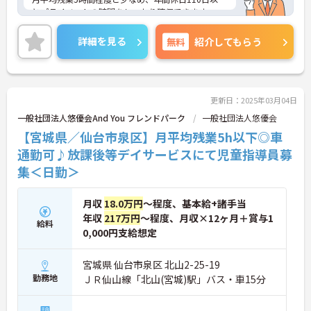
とプライベートの時間をしっかり確保できます。
ご興味のある方には、面接対策ポイントなど、さら
に詳細をお話いたしますので、お気軽にご相談くだ
詳細を見る
無料
紹介してもらう
さい。
更新日：2025年03月04日
一般社団法人悠優会And You フレンドパーク
一般社団法人悠優会
【宮城県／仙台市泉区】月平均残業5h以下◎車
通勤可♪放課後等デイサービスにて児童指導員募
集＜日勤＞
月収
18.0万円
～程度、基本給+諸手当
年収
217万円
～程度、月収×12ヶ月＋賞与1
給料
0,000円支給想定
宮城県 仙台市泉区 北山2-25-19
勤務地
ＪＲ仙山線「北山(宮城)駅」バス・車15分