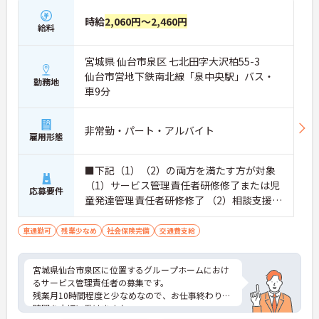
時給
2,060円～2,460円
給料
宮城県 仙台市泉区 七北田字大沢柏55-3
仙台市営地下鉄南北線「泉中央駅」バス・
勤務地
車9分
非常勤・パート・アルバイト
雇用形態
■下記（1）（2）の両方を満たす方が対象
（1）サービス管理責任者研修修了または児
応募要件
童発達管理責任者研修修了 （2）相談支援従
事者初任者研修研修修了または相談支援従
事者実務者研修修了
車通勤可
残業少なめ
社会保険完備
交通費支給
宮城県仙台市泉区に位置するグループホームにおけ
るサービス管理責任者の募集です。
残業月10時間程度と少なめなので、お仕事終わりの
時間を大切に働けます♪