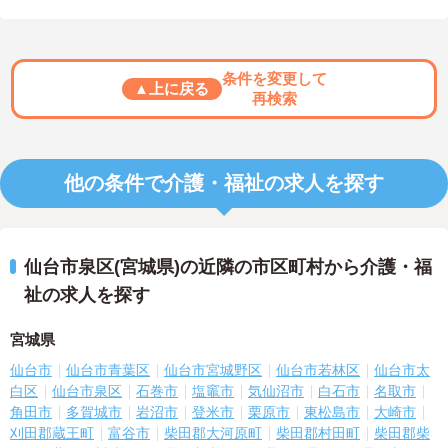
条件を変更して
▲上に戻る
再検索
他の条件で介護・福祉の求人を探す
仙台市泉区(宮城県)の近隣の市区町村から介護・福
祉の求人を探す
宮城県
仙台市
仙台市青葉区
仙台市宮城野区
仙台市若林区
仙台市太
白区
仙台市泉区
石巻市
塩竈市
気仙沼市
白石市
名取市
角田市
多賀城市
岩沼市
登米市
栗原市
東松島市
大崎市
刈田郡蔵王町
富谷市
柴田郡大河原町
柴田郡村田町
柴田郡柴