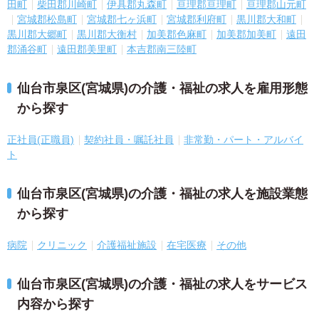
田町
柴田郡川崎町
伊具郡丸森町
亘理郡亘理町
亘理郡山元町
宮城郡松島町
宮城郡七ヶ浜町
宮城郡利府町
黒川郡大和町
黒川郡大郷町
黒川郡大衡村
加美郡色麻町
加美郡加美町
遠田
郡涌谷町
遠田郡美里町
本吉郡南三陸町
仙台市泉区(宮城県)の介護・福祉の求人を雇用形態
から探す
正社員(正職員)
契約社員・嘱託社員
非常勤・パート・アルバイ
ト
仙台市泉区(宮城県)の介護・福祉の求人を施設業態
から探す
病院
クリニック
介護福祉施設
在宅医療
その他
仙台市泉区(宮城県)の介護・福祉の求人をサービス
内容から探す