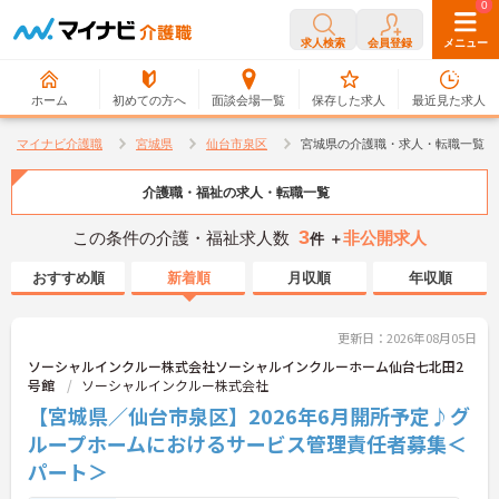
0
0
求人検索
会員登録
メニュー
ホーム
初めての方へ
面談会場一覧
保存した求人
最近見た求人
マイナビ介護職
宮城県
仙台市泉区
宮城県の介護職・求人・転職一覧
介護職・福祉の求人・転職一覧
3
この条件の介護・福祉求人数
非公開求人
件 ＋
おすすめ順
新着順
月収順
年収順
更新日：2026年08月05日
ソーシャルインクルー株式会社ソーシャルインクルーホーム仙台七北田2
号館
ソーシャルインクルー株式会社
【宮城県／仙台市泉区】2026年6月開所予定♪グ
ループホームにおけるサービス管理責任者募集＜
パート＞