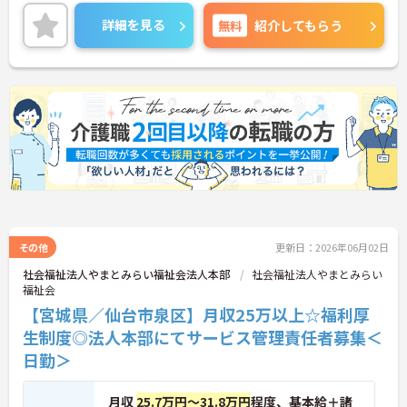
昇給年2回の実績あり！あなたの頑張りが評価され
やすい環境です◎
詳細を見る
無料
紹介してもらう
ご興味のある方には面接ポイントをお伝えしますの
で、お気軽にお問い合わせください！
その他
更新日：2026年06月02日
社会福祉法人やまとみらい福祉会法人本部
社会福祉法人やまとみらい
福祉会
【宮城県／仙台市泉区】月収25万以上☆福利厚
生制度◎法人本部にてサービス管理責任者募集＜
日勤＞
月収
25.7万円～31.8万円
程度、基本給＋諸