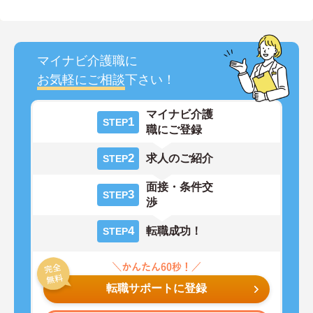
マイナビ介護職に
お気軽にご相談
下さい！
マイナビ介護
1
STEP
職にご登録
2
求人のご紹介
STEP
面接・条件交
3
STEP
渉
4
転職成功！
STEP
転職サポートに登録