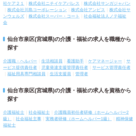
社ケア２１
株式会社ニチイケアパレス
株式会社サンガジャパン
株式会社川島コーポレーション
株式会社アンビス
株式会社サ
ンウェルズ
株式会社スーパー・コート
社会福祉法人ノテ福祉
会
仙台市泉区(宮城県)の介護・福祉の求人を職種から
探す
介護職・ヘルパー
生活相談員
看護助手
ケアマネージャー
サ
ービス提供責任者
児童発達支援管理責任者
サービス管理責任者
福祉用具専門相談員
生活支援員
管理者
仙台市泉区(宮城県)の介護・福祉の求人を資格から
探す
介護福祉士
社会福祉士
介護職員初任者研修（ホームヘルパー2
級）
社会福祉主事
実務者研修（ホームヘルパー1級）
精神保健
福祉士