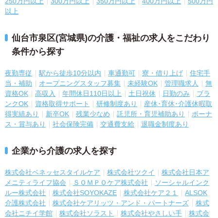
250万円以上
300万円以上
350万円以上
400万円以上
500万円
以上
仙台市泉区(宮城県)の介護・福祉の求人をこだわり
条件から探す
夜勤専従
駅から徒歩10分以内
車通勤可
寮・借り上げ
住宅手
当・補助
オープニングスタッフ募集
未経験OK
管理職求人
無
資格OK
高収入
年間休日110日以上
土日祝休
日勤のみ
ブラ
ンクOK
資格取得サポート
研修制度あり
産休･育休･介護休暇取
得実績あり
新卒OK
残業少なめ
託児所・育児補助あり
ボーナ
ス・賞与あり
社会保険完備
交通費支給
退職金制度あり
企業から介護の求人を探す
株式会社ベネッセスタイルケア
株式会社ツクイ
株式会社日本ア
メニティライフ協会
ＳＯＭＰＯケア株式会社
ソーシャルインク
ルー株式会社
株式会社SOYOKAZE
株式会社ケア２１
ALSOK
介護株式会社
株式会社ケアリッツ・アンド・パートナーズ
株式
会社ニチイ学館
株式会社ソラスト
株式会社やさしい手
株式会