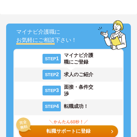
マイナビ介護職に
お気軽にご相談
下さい！
マイナビ介護
1
STEP
職にご登録
2
求人のご紹介
STEP
面接・条件交
3
STEP
渉
4
転職成功！
STEP
転職サポートに登録