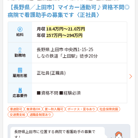
【長野県／上田市】マイカー通勤可♪資格不問◎
病院で看護助手の募集です〈正社員〉
月収
18.4万円～21.0万円
給料
年収
257万円～294万円
長野県 上田市 中央西1-15-25
勤務地
しなの鉄道「上田駅」徒歩20分
正社員(正職員)
雇用形態
■資格不問 ■経験必須
応募要件
車通勤可
無資格OK
夏～秋入職可
ボーナス・賞与あり
社会保険完備
交通費支給
退職金制度あり
長野県上田市に位置する病院で看護助手の募集で
す！