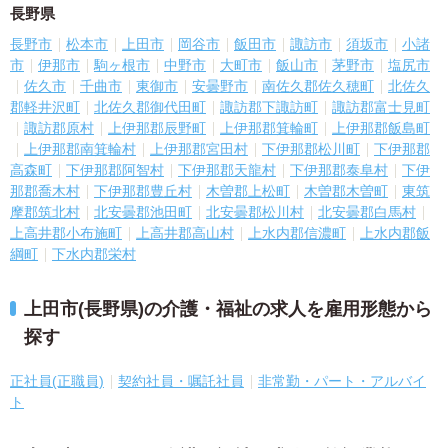
長野県
長野市
松本市
上田市
岡谷市
飯田市
諏訪市
須坂市
小諸
市
伊那市
駒ヶ根市
中野市
大町市
飯山市
茅野市
塩尻市
佐久市
千曲市
東御市
安曇野市
南佐久郡佐久穂町
北佐久
郡軽井沢町
北佐久郡御代田町
諏訪郡下諏訪町
諏訪郡富士見町
諏訪郡原村
上伊那郡辰野町
上伊那郡箕輪町
上伊那郡飯島町
上伊那郡南箕輪村
上伊那郡宮田村
下伊那郡松川町
下伊那郡
高森町
下伊那郡阿智村
下伊那郡天龍村
下伊那郡泰阜村
下伊
那郡喬木村
下伊那郡豊丘村
木曽郡上松町
木曽郡木曽町
東筑
摩郡筑北村
北安曇郡池田町
北安曇郡松川村
北安曇郡白馬村
上高井郡小布施町
上高井郡高山村
上水内郡信濃町
上水内郡飯
綱町
下水内郡栄村
上田市(長野県)の介護・福祉の求人を雇用形態から
探す
正社員(正職員)
契約社員・嘱託社員
非常勤・パート・アルバイ
ト