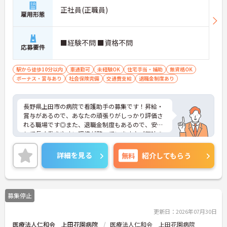
正社員(正職員)
雇用形態
■経験不問 ■資格不問
応募要件
駅から徒歩10分以内
車通勤可
未経験OK
住宅手当・補助
無資格OK
ボーナス・賞与あり
社会保険完備
交通費支給
退職金制度あり
長野県上田市の病院で看護助手の募集です！昇給・
賞与があるので、あなたの頑張りがしっかり評価さ
れる職場です◎また、退職金制度もあるので、安心
して長く働きやすい環境が整っています♪ご興味の
ある方は、面接ポイントをお伝えしますので、お気
軽にご連絡ください。
詳細を見る
無料
紹介してもらう
募集停止
更新日：2026年07月30日
医療法人仁和会 上田花園病院
医療法人仁和会 上田花園病院