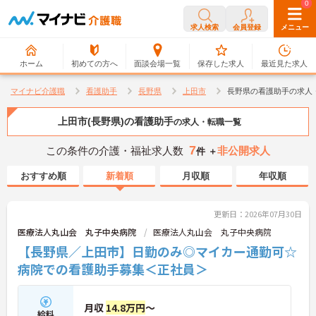
0
0
求人検索
会員登録
メニュー
ホーム
初めての方へ
面談会場一覧
保存した求人
最近見た求人
マイナビ介護職
看護助手
長野県
上田市
長野県の看護助手の求人
上田市(長野県)の看護助手
の求人・転職一覧
7
この条件の介護・福祉求人数
非公開求人
件 ＋
おすすめ順
新着順
月収順
年収順
更新日：2026年07月30日
医療法人丸山会 丸子中央病院
医療法人丸山会 丸子中央病院
【長野県／上田市】日勤のみ◎マイカー通勤可☆
病院での看護助手募集＜正社員＞
月収
14.8万円
～
給料