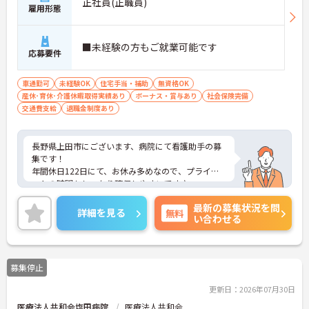
正社員(正職員)
雇用形態
■未経験の方もご就業可能です
応募要件
車通勤可
未経験OK
住宅手当・補助
無資格OK
産休･育休･介護休暇取得実績あり
ボーナス・賞与あり
社会保険完備
交通費支給
退職金制度あり
長野県上田市にございます、病院にて看護助手の募
集です！
年間休日122日にて、お休み多めなので、プライベ
ートの時間もしっかり確保しやすいです♪
住宅手当の支給含め、各種手当も充実しております
最新の募集状況を問
ので、長期的な就業をしやすい環境です。
詳細を見る
無料
い合わせる
ご興味のある方は、マイナビ介護職までお問い合わ
せください。
募集停止
更新日：2026年07月30日
医療法人共和会塩田病院
医療法人共和会