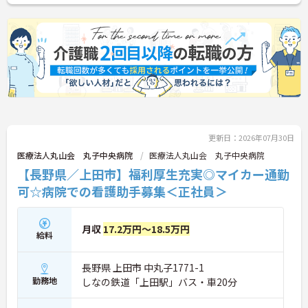
更新日：2026年07月30日
医療法人丸山会 丸子中央病院
医療法人丸山会 丸子中央病院
【長野県／上田市】福利厚生充実◎マイカー通勤
可☆病院での看護助手募集＜正社員＞
月収
17.2万円～18.5万円
給料
長野県 上田市 中丸子1771-1
勤務地
しなの鉄道「上田駅」バス・車20分