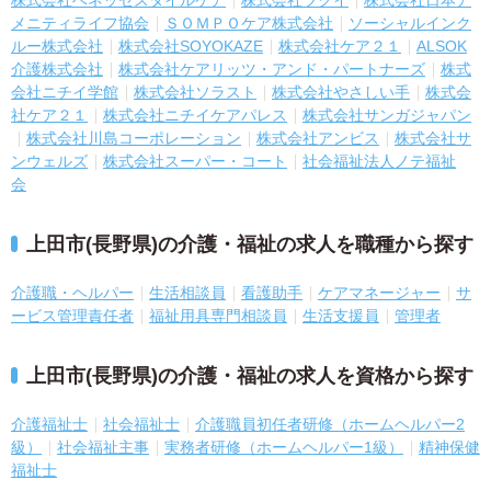
メニティライフ協会
ＳＯＭＰＯケア株式会社
ソーシャルインク
ルー株式会社
株式会社SOYOKAZE
株式会社ケア２１
ALSOK
介護株式会社
株式会社ケアリッツ・アンド・パートナーズ
株式
会社ニチイ学館
株式会社ソラスト
株式会社やさしい手
株式会
社ケア２１
株式会社ニチイケアパレス
株式会社サンガジャパン
株式会社川島コーポレーション
株式会社アンビス
株式会社サ
ンウェルズ
株式会社スーパー・コート
社会福祉法人ノテ福祉
会
上田市(長野県)の介護・福祉の求人を職種から探す
介護職・ヘルパー
生活相談員
看護助手
ケアマネージャー
サ
ービス管理責任者
福祉用具専門相談員
生活支援員
管理者
上田市(長野県)の介護・福祉の求人を資格から探す
介護福祉士
社会福祉士
介護職員初任者研修（ホームヘルパー2
級）
社会福祉主事
実務者研修（ホームヘルパー1級）
精神保健
福祉士