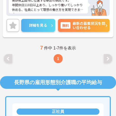
長野県上田市に位置する駅近の病院です。
年間休日110日以上あり、しっかり働いてしっかり
休める、社員にとって理想の働き方を実現できま
す。
最寄り駅より徒歩圏内と好立地にあるので、通勤の
最新の募集状況を問
ストレスが少ないのも嬉しいポイントです。
詳細を見る
無料
い合わせる
ご興味をお持ちの方はお気軽にお問い合わせくださ
い。
7
件中 1-7件を表示
1
長野県の雇用形態別介護職の平均給与
正社員