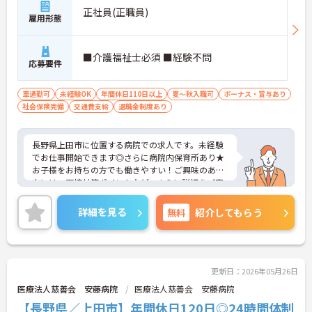
正社員(正職員)
雇用形態
■介護福祉士必須 ■経験不問
応募要件
車通勤可
未経験OK
年間休日110日以上
夏～秋入職可
ボーナス・賞与あり
社会保険完備
交通費支給
退職金制度あり
長野県上田市に位置する病院での求人です。未経験
でお仕事開始できます◎さらに病院内保育所あり★
お子様をお持ちの方でも働きやすい！ご興味のある
方には、面接対策ポイントなど、さらに詳細をご案
内しますのでお気軽にご相談ください！
詳細を見る
無料
紹介してもらう
更新日：2026年05月26日
医療法人慈善会 安藤病院
医療法人慈善会 安藤病院
【長野県／上田市】年間休日120日◎24時間体制