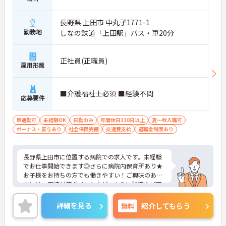
長野県 上田市 中丸子1771-1
勤務地
しなの鉄道「上田駅」バス・車20分
正社員(正職員)
雇用形態
■介護福祉士必須 ■経験不問
応募要件
車通勤可
未経験OK
日勤のみ
年間休日110日以上
夏～秋入職可
ボーナス・賞与あり
社会保険完備
交通費支給
退職金制度あり
長野県上田市に位置する病院での求人です。未経験
でお仕事開始できます◎さらに病院内保育所あり★
お子様をお持ちの方でも働きやすい！ご興味のある
方には、面接対策ポイントなど、さらに詳細をご案
内しますのでお気軽にご相談ください！
詳細を見る
無料
紹介してもらう