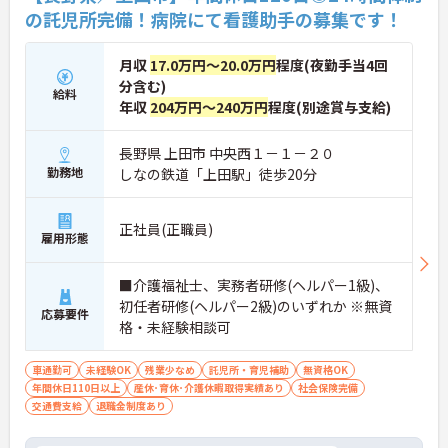
の託児所完備！病院にて看護助手の募集です！
月収
17.0万円～20.0万円
程度(夜勤手当4回
分含む)
給料
年収
204万円～240万円
程度(別途賞与支給)
長野県 上田市 中央西１－１－２０
勤務地
しなの鉄道「上田駅」徒歩20分
正社員(正職員)
雇用形態
■介護福祉士、実務者研修(ヘルパー1級)、
初任者研修(ヘルパー2級)のいずれか ※無資
応募要件
格・未経験相談可
車通勤可
未経験OK
残業少なめ
託児所・育児補助
無資格OK
年間休日110日以上
産休･育休･介護休暇取得実績あり
社会保険完備
交通費支給
退職金制度あり