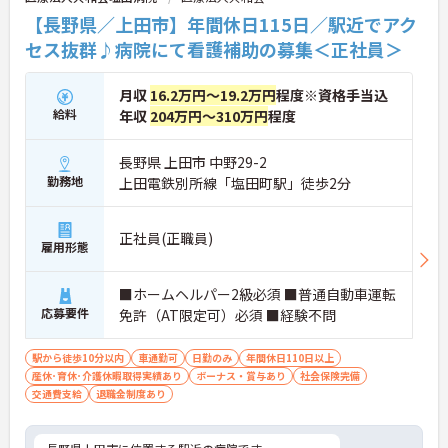
【長野県／上田市】年間休日115日／駅近でアク
セス抜群♪病院にて看護補助の募集＜正社員＞
月収
16.2万円～19.2万円
程度※資格手当込
給料
年収
204万円～310万円
程度
長野県 上田市 中野29-2
勤務地
上田電鉄別所線「塩田町駅」徒歩2分
正社員(正職員)
雇用形態
■ホームヘルパー2級必須 ■普通自動車運転
応募要件
免許（AT限定可）必須 ■経験不問
駅から徒歩10分以内
車通勤可
日勤のみ
年間休日110日以上
産休･育休･介護休暇取得実績あり
ボーナス・賞与あり
社会保険完備
交通費支給
退職金制度あり