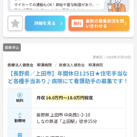
マイカーでの通勤もOK！昇給や賞与制度があり、頑
張りが評価されてしっかりと還元されます。フォロ
ー体制もあり、経験に関わらず安心してスタートで
最新の募集状況を問
きます。
詳細を見る
無料
い合わせる
こちらの求人にご興味がございましたら面接のポイ
ントもお伝えしますので是非ご応募お待ちしており
ます。
募集停止
更新日：2026年07月30日
医療法人健救会 柳澤病院
医療法人健救会 柳澤病院
【長野県／上田市】年間休日125日★住宅手当な
ど各種手当あり♪病院にて看護助手の募集です！
月収
16.0万円～18.0万円
程度
給料
長野県 上田市 中央西1-2-10
勤務地
しなの鉄道「上田駅」徒歩15分