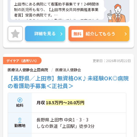
上田市にある病院にて看護助手募集です！24時間体
制の託児所も有り、【上田市男女共同参画推進事業
者賞】受賞の病院です。
また、くるみんマークも取得しており、子育てサポ
ートが整っている為、長く働きやすい環境が整えら
れています◎
詳細を見る
無料
紹介してもらう
ご興味ある方には、面接対策ポイントなど、さらに
詳細をお話しいたしますのでお気軽にご相談くださ
い！
デイケア（通所リハ）
更新日：2026年05月22日
医療法人健静会上田病院
医療法人健静会
【長野県／上田市】無資格OK♪未経験OK◎病院
の看護助手募集＜正社員＞
月収
18.5万円～20.0万円
給料
長野県 上田市 中央1‐3‐3
勤務地
しなの鉄道「上田駅」徒歩3分