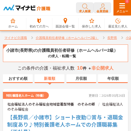
0
0
求人検索
会員登録
メニュー
ホーム
初めての方へ
面談会場一覧
保存した求人
最近見た求人
マイナビ介護職
介護職員初任者研修（ホームヘルパー2級）
長野県
小
小諸市(長野県)の介護職員初任者研修（ホームヘルパー2級）
の求人・転職一覧
10
この条件の介護・福祉求人数
非公開求人
件 ＋
おすすめ順
新着順
月収順
年収順
特別養護老人ホーム（特養）
更新日：2026年05月26日
社会福祉法人のぞみ福祉会地域密着型特養 のぞみの郷
社会福祉法人
のぞみ福祉会
【長野県／小諸市】ショート夜勤◎賞与・退職金
制度あり♪特別養護老人ホームでの介護職募集