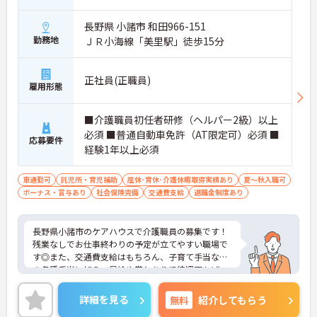
長野県 小諸市 和田966-151
勤務地
ＪＲ小海線「美里駅」徒歩15分
正社員(正職員)
雇用形態
■介護職員初任者研修（ヘルパー2級）以上
必須 ■普通自動車免許（AT限定可）必須 ■
応募要件
経験1年以上必須
車通勤可
託児所・育児補助
産休･育休･介護休暇取得実績あり
夏～秋入職可
ボーナス・賞与あり
社会保険完備
交通費支給
退職金制度あり
長野県小諸市のケアハウスで介護職員の募集です！
残業なしでお仕事終わりの予定が立てやすい職場で
す◎また、交通費支給はもちろん、子育て手当など
の各種手当に加え、昇給や賞与ありで待遇面もばっ
ちり！あなたの頑張りがしっかり評価される職場で
す♪ご興味のある方は面接ポイントをお伝えします
詳細を見る
無料
紹介してもらう
ので、お気軽にご相談ください！