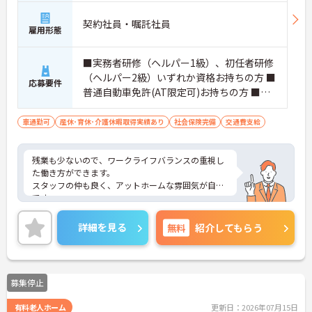
契約社員・嘱託社員
雇用形態
■実務者研修（ヘルパー1級）、初任者研修
（ヘルパー2級）いずれか資格お持ちの方 ■
応募要件
普通自動車免許(AT限定可)お持ちの方 ■未
経験可 ■施設での介護経験がある方は尚良
し
車通勤可
産休･育休･介護休暇取得実績あり
社会保険完備
交通費支給
残業も少ないので、ワークライフバランスの重視し
た働き方ができます。
スタッフの仲も良く、アットホームな雰囲気が自慢
です。
ご興味ある方には、面接対策ポイントなど、詳細を
お話しいたしますのでお気軽にご相談ください。
詳細を見る
無料
紹介してもらう
募集停止
有料老人ホーム
更新日：2026年07月15日