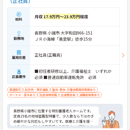
（正社員）
月収
17.9万円～23.9万円
程度
給料
長野県 小諸市 大字和田966-151
勤務地
ＪＲ小海線「美里駅」徒歩15分
正社員(正職員)
雇用形態
■初任者研修以上、介護福祉士 いずれか
応募要件
必須 ■普通自動車運転免許 必須
車通勤可
託児所・育児補助
産休･育休･介護休暇取得実績あり
ボーナス・賞与あり
社会保険完備
交通費支給
退職金制度あり
長野県小諸市に位置する特別養護老人ホームです。
定員29名の地域密着型特養で、少人数ならではのき
め細やかな対応もしやすいです。医療と介護を提供
するグループ法人で安定感も抜群です。ご興味のあ