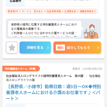
応募要件
無資格OK
ボーナス・賞与あり
社会保険完備
交通費支給
退職金制度あり
長野県小諸市に位置する特別養護老人ホームにおけ
る介護職員の募集です。
ご利用者一人ひとりに合わせた介護サービスの提供
を行っていただける方を募集しています。昇給・賞
与制度があり、頑張りがきちんと評価されるのでモ
チベーションアップにつながります。
詳細を見る
無料
紹介してもらう
ご興味のある方には、面接対策ポイントなど、さら
に詳細をお話しいたしますのでお気軽にご相談くだ
さい！
特別養護老人ホーム（特養）
更新日：2026年04月13日
社会福祉法人ロングライフ小諸特別養護老人ホーム 菊の園
社会福祉
法人ロングライフ小諸
【長野県／小諸市】勤務日数：週3日～OK◆特別
養護老人ホームにおける介護のお仕事です♪＜パ
ート＞