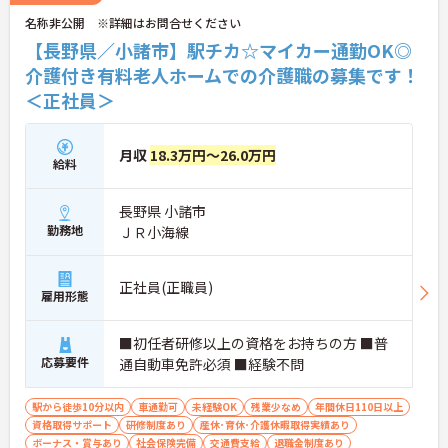
名称非公開 ※詳細はお問合せください
【長野県／小諸市】駅チカ☆マイカー通勤OK◎
介護付き有料老人ホームでの介護職の募集です！
＜正社員＞
月収
18.3万円～26.0万円
給料
長野県 小諸市
勤務地
ＪＲ小海線
正社員(正職員)
雇用形態
■初任者研修以上の資格をお持ちの方 ■普
応募要件
通自動車免許必須 ■経験不問
駅から徒歩10分以内
車通勤可
未経験OK
残業少なめ
年間休日110日以上
資格取得サポート
研修制度あり
産休･育休･介護休暇取得実績あり
ボーナス・賞与あり
社会保険完備
交通費支給
退職金制度あり