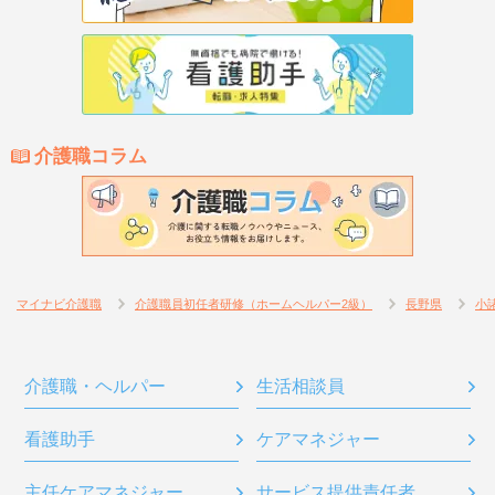
介護職コラム
マイナビ介護職
介護職員初任者研修（ホームヘルパー2級）
長野県
小
介護職・ヘルパー
生活相談員
看護助手
ケアマネジャー
主任ケアマネジャー
サービス提供責任者