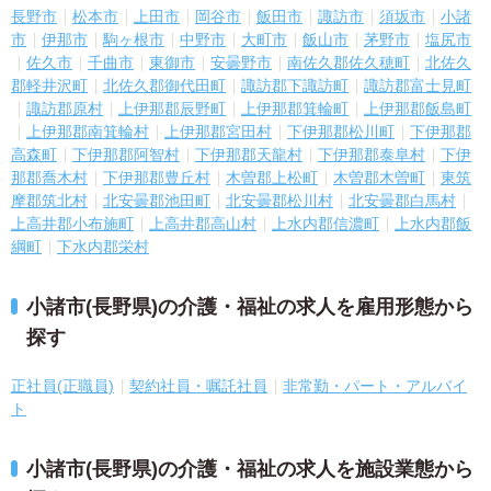
長野市
松本市
上田市
岡谷市
飯田市
諏訪市
須坂市
小諸
市
伊那市
駒ヶ根市
中野市
大町市
飯山市
茅野市
塩尻市
佐久市
千曲市
東御市
安曇野市
南佐久郡佐久穂町
北佐久
郡軽井沢町
北佐久郡御代田町
諏訪郡下諏訪町
諏訪郡富士見町
諏訪郡原村
上伊那郡辰野町
上伊那郡箕輪町
上伊那郡飯島町
上伊那郡南箕輪村
上伊那郡宮田村
下伊那郡松川町
下伊那郡
高森町
下伊那郡阿智村
下伊那郡天龍村
下伊那郡泰阜村
下伊
那郡喬木村
下伊那郡豊丘村
木曽郡上松町
木曽郡木曽町
東筑
摩郡筑北村
北安曇郡池田町
北安曇郡松川村
北安曇郡白馬村
上高井郡小布施町
上高井郡高山村
上水内郡信濃町
上水内郡飯
綱町
下水内郡栄村
小諸市(長野県)の介護・福祉の求人を雇用形態から
探す
正社員(正職員)
契約社員・嘱託社員
非常勤・パート・アルバイ
ト
小諸市(長野県)の介護・福祉の求人を施設業態から