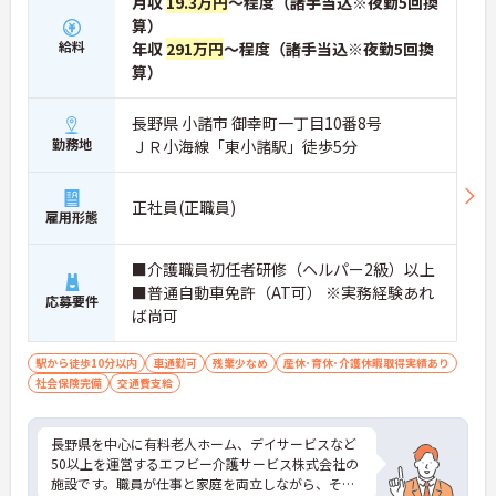
月収
19.3万円
～程度（諸手当込※夜勤5回換
算）
給料
年収
291万円
～程度（諸手当込※夜勤5回換
算）
長野県 小諸市 御幸町一丁目10番8号
勤務地
ＪＲ小海線「東小諸駅」徒歩5分
正社員(正職員)
雇用形態
■介護職員初任者研修（ヘルパー2級）以上
■普通自動車免許（AT可） ※実務経験あれ
応募要件
ば尚可
駅から徒歩10分以内
車通勤可
残業少なめ
産休･育休･介護休暇取得実績あり
社会保険完備
交通費支給
長野県を中心に有料老人ホーム、デイサービスなど
50以上を運営するエフビー介護サービス株式会社の
施設です。職員が仕事と家庭を両立しながら、その