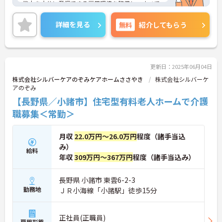
能力を十分に発揮できる雇用環境を整備し、すべて
の職員が両立支援制度を利用しやすい職場風土を創
造できるよう取り組んでいます。ご興味ある方に
詳細を見る
無料
紹介してもらう
は、面接対策ポイントなど、さらに詳細をお話しい
たしますのでお気軽にご相談ください。
更新日：2025年06月04日
株式会社シルバーケアのぞみケアホームささやき
株式会社シルバーケ
アのぞみ
【長野県／小諸市】住宅型有料老人ホームで介護
職募集＜常勤＞
月収
22.0万円～26.0万円
程度（諸手当込
み）
給料
年収
309万円～367万円
程度（諸手当込み）
長野県 小諸市 東雲6-2-3
勤務地
ＪＲ小海線「小諸駅」徒歩15分
正社員(正職員)
雇用形態