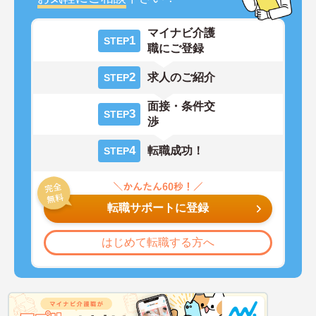
マイナビ介護
1
STEP
職にご登録
2
求人のご紹介
STEP
面接・条件交
3
STEP
渉
4
転職成功！
STEP
転職サポートに登録
はじめて転職する方へ