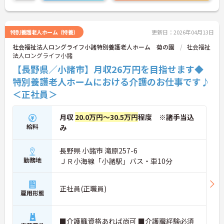
特別養護老人ホーム（特養）
更新日：2026年04月13日
社会福祉法人ロングライフ小諸特別養護老人ホーム 菊の園
社会福祉
法人ロングライフ小諸
【長野県／小諸市】月収26万円を目指せます◆
特別養護老人ホームにおける介護のお仕事です♪
＜正社員＞
月収
20.0万円～30.5万円
程度 ※諸手当込
給料
み
長野県 小諸市 滝原257-6
勤務地
ＪＲ小海線「小諸駅」バス・車10分
正社員(正職員)
雇用形態
■介護職資格あれば尚可 ■介護職経験必須