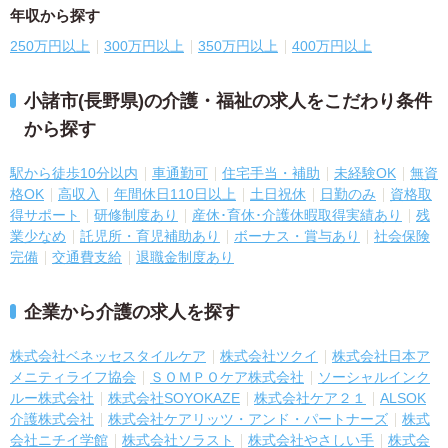
年収から探す
250万円以上
300万円以上
350万円以上
400万円以上
小諸市(長野県)の介護・福祉の求人をこだわり条件
から探す
駅から徒歩10分以内
車通勤可
住宅手当・補助
未経験OK
無資
格OK
高収入
年間休日110日以上
土日祝休
日勤のみ
資格取
得サポート
研修制度あり
産休･育休･介護休暇取得実績あり
残
業少なめ
託児所・育児補助あり
ボーナス・賞与あり
社会保険
完備
交通費支給
退職金制度あり
企業から介護の求人を探す
株式会社ベネッセスタイルケア
株式会社ツクイ
株式会社日本ア
メニティライフ協会
ＳＯＭＰＯケア株式会社
ソーシャルインク
ルー株式会社
株式会社SOYOKAZE
株式会社ケア２１
ALSOK
介護株式会社
株式会社ケアリッツ・アンド・パートナーズ
株式
会社ニチイ学館
株式会社ソラスト
株式会社やさしい手
株式会