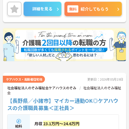
る方には、面接対策ポイントなど、さらに詳細をお
話しいたしますのでお気軽にご相談ください！
詳細を見る
無料
紹介してもらう
ケアハウス・高齢者住宅他
更新日：2026年05月19日
社会福祉法人のぞみ福祉会ケアハウスのぞみ
社会福祉法人のぞみ福祉
会
【長野県／小諸市】マイカー通勤OK◎ケアハウ
スの介護職員募集＜正社員＞
月収
23.1万円～24.6万円
給料