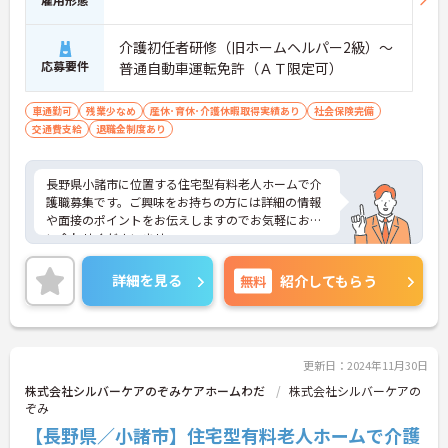
介護初任者研修（旧ホームヘルパー2級）～
応募要件
普通自動車運転免許（ＡＴ限定可）
車通勤可
残業少なめ
産休･育休･介護休暇取得実績あり
社会保険完備
交通費支給
退職金制度あり
長野県小諸市に位置する住宅型有料老人ホームで介
護職募集です。ご興味をお持ちの方には詳細の情報
や面接のポイントをお伝えしますのでお気軽にお問
い合わせくださいませ。
詳細を見る
無料
紹介してもらう
更新日：2024年11月30日
株式会社シルバーケアのぞみケアホームわだ
株式会社シルバーケアの
ぞみ
【長野県／小諸市】住宅型有料老人ホームで介護