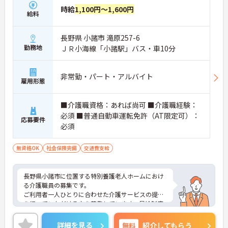
時給
1,100円～1,600円
給料
長野県 小諸市 滝原257-6
勤務地
ＪＲ小海線「小諸駅」バス・車10分
非常勤・パート・アルバイト
雇用形態
■介護職資格：あれば尚可 ■介護職経験：
必須 ■普通自動車運転免許（AT限定可）：
応募要件
必須
無資格OK
社会保険完備
交通費支給
長野県小諸市に位置する特別養護老人ホームにおけ
る介護職員の募集です。
ご利用者一人ひとりに合わせた介護サービスの提供
を行っていただける方を募集しています。昇給制度
があり、頑張りがきちんと評価されるのでモチベー
ションアップにつながります。
詳細を見る
無料
紹介してもらう