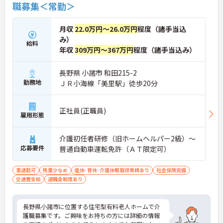
職募集＜常勤＞
月収
22.0万円～26.0万円
程度（諸手当込
み）
給料
年収
309万円～367万円
程度（諸手当込み）
長野県 小諸市 和田215-2
勤務地
ＪＲ小海線「美里駅」徒歩20分
正社員(正職員)
雇用形態
介護初任者研修（旧ホームヘルパー2級）～
応募要件
普通自動車運転免許（ＡＴ限定可）
車通勤可
残業少なめ
産休･育休･介護休暇取得実績あり
社会保険完備
交通費支給
退職金制度あり
長野県小諸市に位置する住宅型有料老人ホームで介
護職募集です。ご興味をお持ちの方には詳細の情報