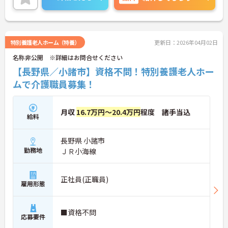
ご興味のある方には、面接対策ポイントなど、さら
に詳細をお話しいたしますのでお気軽にご相談くだ
さい！
特別養護老人ホーム（特養）
更新日：2026年04月02日
名称非公開 ※詳細はお問合せください
【長野県／小諸市】資格不問！特別養護老人ホー
ムで介護職員募集！
月収
16.7万円～20.4万円
程度 諸手当込
給料
長野県 小諸市
勤務地
ＪＲ小海線
正社員(正職員)
雇用形態
■資格不問
応募要件