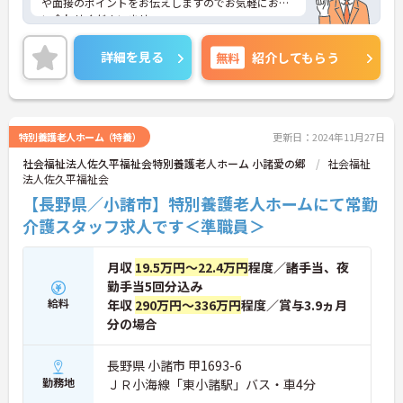
や面接のポイントをお伝えしますのでお気軽にお問
い合わせくださいませ。
詳細を見る
無料
紹介してもらう
特別養護老人ホーム（特養）
更新日：2024年11月27日
社会福祉法人佐久平福祉会特別養護老人ホーム 小諸愛の郷
社会福祉
法人佐久平福祉会
【長野県／小諸市】特別養護老人ホームにて常勤
介護スタッフ求人です＜準職員＞
月収
19.5万円～22.4万円
程度／諸手当、夜
勤手当5回分込み
給料
年収
290万円～336万円
程度／賞与3.9ヵ月
分の場合
長野県 小諸市 甲1693-6
勤務地
ＪＲ小海線「東小諸駅」バス・車4分