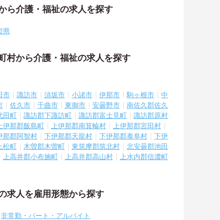
アから介護・福祉の求人を探す
梨県
区町村から介護・福祉の求人を探す
田市
諏訪市
須坂市
小諸市
伊那市
駒ヶ根市
中
市
佐久市
千曲市
東御市
安曇野市
南佐久郡佐久
代田町
諏訪郡下諏訪町
諏訪郡富士見町
諏訪郡原村
上伊那郡飯島町
上伊那郡南箕輪村
上伊那郡宮田村
伊那郡阿智村
下伊那郡天龍村
下伊那郡泰阜村
下伊
上松町
木曽郡木曽町
東筑摩郡筑北村
北安曇郡池田
上高井郡小布施町
上高井郡高山村
上水内郡信濃町
祉の求人を雇用形態から探す
非常勤・パート・アルバイト