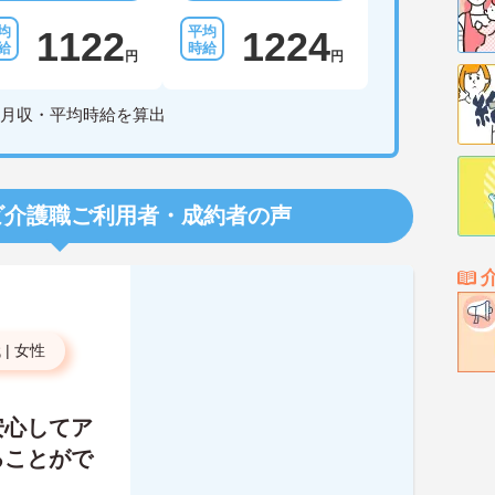
1122
1224
円
円
月収・平均時給を算出
ビ介護職
ご利用者・成約者の声
代
|
女性
安心してア
ることがで