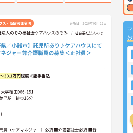
ウス・高齢者住宅他
更新日：2026年05月15日
マ
祉法人のぞみ福祉会ケアハウスのぞみ
社会福祉法人のぞ
お
野県／小諸市】託児所あり♪ケアハウスにて
マネジャー兼介護職員の募集＜正社員＞
円～33.1万円
程度※諸手当込
大字和田966-151
美里駅」徒歩16分
)
門員（ケアマネジャー）必須 ■介護福祉士必須 ■普