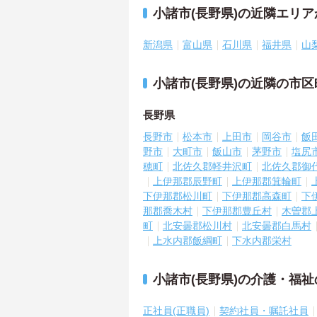
小諸市(長野県)の近隣エリ
新潟県
富山県
石川県
福井県
山
小諸市(長野県)の近隣の市
長野県
長野市
松本市
上田市
岡谷市
飯
野市
大町市
飯山市
茅野市
塩尻
穂町
北佐久郡軽井沢町
北佐久郡御
上伊那郡辰野町
上伊那郡箕輪町
下伊那郡松川町
下伊那郡高森町
下
那郡喬木村
下伊那郡豊丘村
木曽郡
町
北安曇郡松川村
北安曇郡白馬村
上水内郡飯綱町
下水内郡栄村
小諸市(長野県)の介護・福
正社員(正職員)
契約社員・嘱託社員