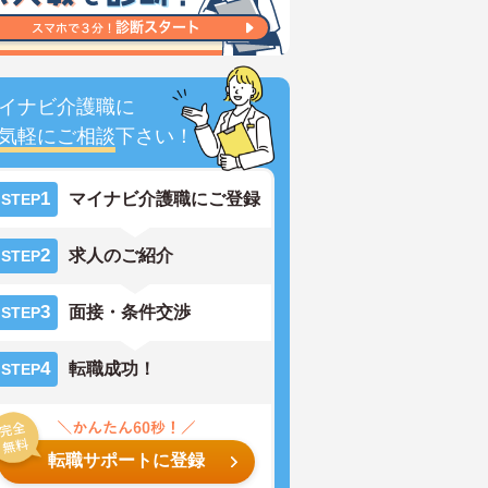
イナビ介護職に
気軽にご相談
下さい！
1
マイナビ介護職にご登録
STEP
2
求人のご紹介
STEP
3
面接・条件交渉
STEP
4
転職成功！
STEP
転職サポートに登録