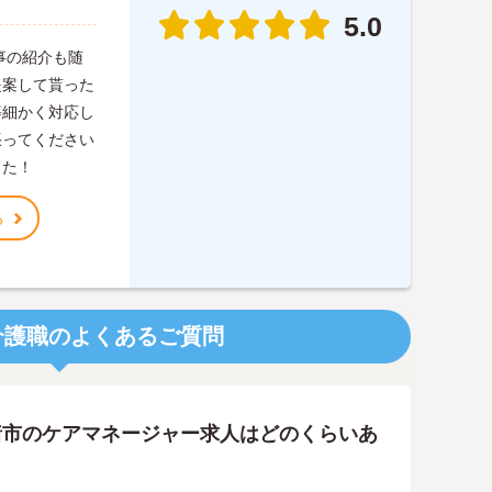
5.0
事の紹介も随
提案して貰った
等細かく対応し
張ってください
した！
る
介護職のよくあるご質問
諸市のケアマネージャー求人はどのくらいあ