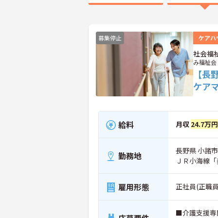
募集停止
ケアハ
社会福
み福祉会
【長
ケア
給料
月収
24.7万
長野県 小諸市 
勤務地
ＪＲ小海線「
雇用形態
正社員(正職員
■介護支援専